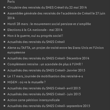
Paris
Circulaire des retraités du
SNES
Créteil du 22 mai 2014
Assemblée générale des retraités de l’académie de Créteil le 27 juin
2014
Mardi 28 mars : le mouvement social persiste et s’amplifie
Elections à la
CA
nationale - mai 2014
Non à la guerre, oui au progrès social
!
Actualités des retraités du
SNES
Créteil
Alerte au
TAFTA
, un projet de traité entre les Etats-Unis et l’Union
européenne
Actualités des retraités du
SNES
Créteil- Décembre 2014
Complément retraite : un scandale de plus à l’
UMR
!
Actualités des retraités du
SNES
Créteil- Janvier 2015
Le 17 mars, journée de mobilisation des retraité-e-s
MGEN
: où va la mutuelle
?
Actualités des retraités du
SNES
Créteil- avril 2015
Actualités des retraités du
SNES
Créteil - juin 2015
Action carte pétition intersyndicale
Actualités des retraités du
SNES
Créteil- septembre 2015