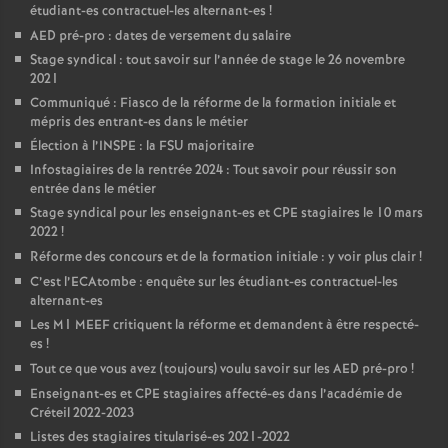
étudiant-es contractuel-les alternant-es
!
AED
pré-pro : dates de versement du salaire
Stage syndical : tout savoir sur l’année de stage le 26 novembre
2021
Communiqué : Fiasco de la réforme de la formation initiale et
mépris des entrant-es dans le métier
Élection à l’
INSPE
: la
FSU
majoritaire
Infostagiaires de la rentrée 2024 : Tout savoir pour réussir son
entrée dans le métier
Stage syndical pour les enseignant-es et
CPE
stagiaires le 10 mars
2022
!
Réforme des concours et de la formation initiale : y voir plus clair
!
C’est l’ECAtombe : enquête sur les étudiant-es contractuel-les
alternant-es
Les M1
MEEF
critiquent la réforme et demandent à être respecté-
es
!
Tout ce que vous avez (toujours) voulu savoir sur les
AED
pré-pro
!
Enseignant-es et
CPE
stagiaires affecté-es dans l’académie de
Créteil 2022-2023
Listes des stagiaires titularisé-es 2021-2022