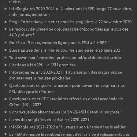
métier
InfoStagiaires 2020-2021 n°2 : élections
INSPE
, stage 27 novembre,
indemnités, mutations
Stage Entrée dans le métier pour les stagiaires le 27 novembre 2020
Le rectorat de Créteil ne doit pas faire d’économies sur le dos des
AED
pré-pro
!
Du 16 au 19 mars, votez en ligne pour la
FSU
à l’
INSPE
!
Stage Entrée dans le Métier pour les stagiaires le 26 mars 2021
Tout savoir sur l’entretien professionnel/oral de titularisation
Elections à l’
INSPE
: la
FSU
première
Infostagiaires n°3 2020-2021 : Titularisation des stagiaires, se
projeter vers la rentrée prochaine
Quel concours et quelle formation pour devenir enseignant
? La
FSU
décrypte la réforme
Enseignant-es et
CPE
stagiaires affecté-es dans l’académie de
Créteil 2021-2022
Contractuel-les alternant-es : le
SNES
-
FSU
Créteil à tes côtés
!
Listes des stagiaires titularisé.e.s 2020-2021
InfoStagiaires 2021-2022 n°1 : réussir son Entrée dans le métier
La
FSU
demande le remboursement des frais de déplacements des