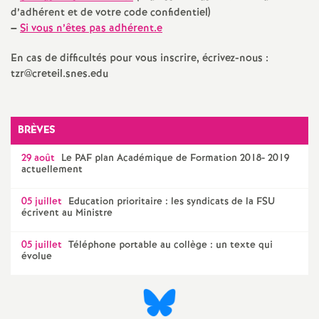
e
d’adhérent et de votre code confidentiel)
–
Si vous n’êtes pas adhérent.e
m
En cas de difficultés pour vous inscrire, écrivez-nous :
e
tzr@creteil.snes.edu
n
BRÈVES
t
29 août
Le
PAF
plan Académique de Formation 2018- 2019
actuellement
s
05 juillet
Education prioritaire : les syndicats de la
FSU
écrivent au Ministre
d
05 juillet
Téléphone portable au collège : un texte qui
e
évolue
S