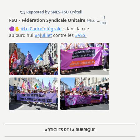
e
c
o
n
d
d
e
g
ARTICLES DE LA RUBRIQUE
r