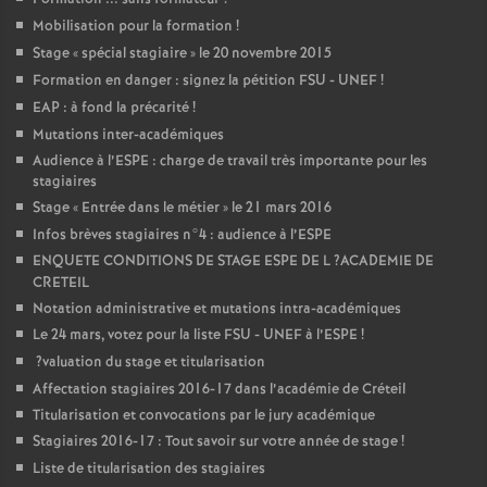
Mobilisation pour la formation
!
Stage «
spécial stagiaire
» le 20 novembre 2015
Formation en danger : signez la pétition
FSU
-
UNEF
!
EAP
: à fond la précarité
!
Mutations inter-académiques
Audience à l’
ESPE
: charge de travail très importante pour les
stagiaires
Stage «
Entrée dans le métier
» le 21 mars 2016
Infos brèves stagiaires n°4 : audience à l’
ESPE
ENQUETE
CONDITIONS
DE
STAGE
ESPE
DE
L
?
ACADEMIE
DE
CRETEIL
Notation administrative et mutations intra-académiques
Le 24 mars, votez pour la liste
FSU
-
UNEF
à l’
ESPE
!
?valuation du stage et titularisation
Affectation stagiaires 2016-17 dans l’académie de Créteil
Titularisation et convocations par le jury académique
Stagiaires 2016-17 : Tout savoir sur votre année de stage
!
Liste de titularisation des stagiaires