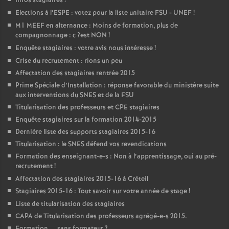
Infos stagiaires
!
Elections à l’
ESPE
: votez pour la liste unitaire
FSU
-
UNEF
!
M1
MEEF
en alternance : Moins de formation, plus de
compagnonnage : c
?est
NON
!
Enquête stagiaires : votre avis nous intéresse
!
Crise du recrutement : rions un peu
Affectation des stagiaires rentrée 2015
Prime Spéciale d’Installation : réponse favorable du ministère suite
aux interventions du
SNES
et de la
FSU
Titularisation des professeurs et
CPE
stagiaires
Enquête stagiaires sur la formation 2014-2015
Dernière liste des supports stagiaires 2015-16
Titularisation : le
SNES
défend vos revendications
Formation des enseignant-e-s : Non à l’apprentissage, oui au pré-
recrutement
!
Affectation des stagiaires 2015-16 à Créteil
Stagiaires 2015-16 : Tout savoir sur votre année de stage
!
Liste de titularisation des stagiaires
CAPA
de Titularisation des professeurs agrégé-e-s 2015.
Formation ... sans formateur
?