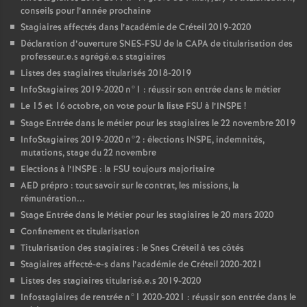
conseils pour l’année prochaine
Stagiaires affectés dans l’académie de Créteil 2019-2020
Déclaration d’ouverture
SNES
-
FSU
de la
CAPA
de titularisation des
professeur.e.s agrégé.e.s stagiaires
Listes des stagiaires titularisés 2018-2019
InfoStagiaires 2019-2020 n°1 : réussir son entrée dans le métier
Le 15 et 16 octobre, on vote pour la liste
FSU
à l’
INSPE
!
Stage Entrée dans le métier pour les stagiaires le 22 novembre 2019
InfoStagiaires 2019-2020 n°2 : élections
INSPE
, indemnités,
mutations, stage du 22 novembre
Elections à l’
INSPE
: la
FSU
toujours majoritaire
AED
prépro : tout savoir sur le contrat, les missions, la
rémunération...
Stage Entrée dans le Métier pour les stagiaires le 20 mars 2020
Confinement et titularisation
Titularisation des stagiaires : le Snes Créteil à tes côtés
Stagiaires affecté-e-s dans l’académie de Créteil 2020-2021
Listes des stagiaires titularisé.e.s 2019-2020
Infostagiaires de rentrée n°1 2020-2021 : réussir son entrée dans le