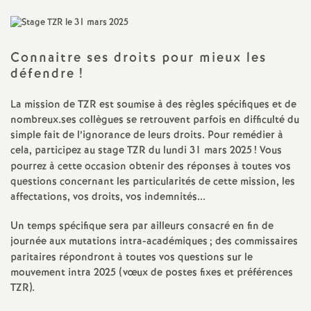
a
t
Connaitre ses droits pour mieux les
défendre
!
i
La mission de
TZR
est soumise à des règles spécifiques et de
nombreux.ses collègues se retrouvent parfois en difficulté du
o
simple fait de l’ignorance de leurs droits. Pour remédier à
cela, participez au stage
TZR
du lundi 31 mars 2025
! Vous
n
pourrez à cette occasion obtenir des réponses à toutes vos
questions concernant les particularités de cette mission, les
affectations, vos droits, vos indemnités...
a
Un temps spécifique sera par ailleurs consacré en fin de
l
journée aux mutations intra-académiques
; des commissaires
paritaires répondront à toutes vos questions sur le
d
mouvement intra 2025 (vœux de postes fixes et préférences
TZR
).