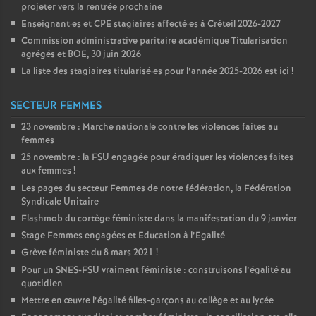
projeter vers la rentrée prochaine
Enseignant
·
es et
CPE
stagiaires affecté
·
es à Créteil 2026-2027
Commission administrative paritaire académique Titularisation
agrégés et
BOE
, 30 juin 2026
La liste des stagiaires titularisé
·
es pour l’année 2025-2026 est ici
!
SECTEUR FEMMES
23 novembre : Marche nationale contre les violences faites au
femmes
25 novembre : la
FSU
engagée pour éradiquer les violences faites
aux femmes
!
Les pages du secteur Femmes de notre fédération, la Fédération
Syndicale Unitaire
Flashmob du cortège féministe dans la manifestation du 9 janvier
Stage Femmes engagées et Education à l’Egalité
Grève féministe du 8 mars 2021
!
Pour un
SNES
-
FSU
vraiment féministe : construisons l’égalité au
quotidien
Mettre en œuvre l’égalité filles-garçons au collège et au lycée