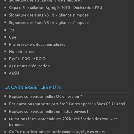
Signature des
VS
: La vigilance s’impose
!
Capa d
?installation Agrégés 2015 - Déclaration
FSU
.
o
Signature des états
VS
: la vigilance s’impose
!
Signature des états
VS
: la vigilance s’impose
!
u
Tzr
Cpe
r
Professeur-e-s documentalistes
Non-titulaires
s
PsyEN-
EDO
et
DCIO
Assistants d’éducation
AESH
LA CARRIÈRE ET LES MUTS
Rupture conventionnelle : Où en est-on
?
Des questions sur votre carrière
? Faites appel au Snes
FSU
Créteil.
Rupture conventionnelle : enfin du nouveau
!
Mutations intra-académiques 2024 : vérification des voeux et
barèmes
CAPA
titularisation des professeur.es agrégé.es et des