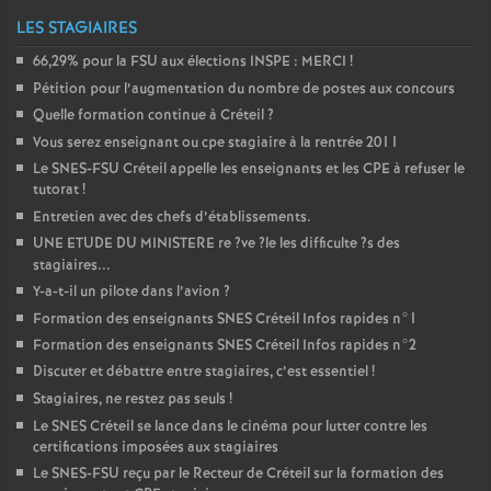
LES STAGIAIRES
66,29% pour la
FSU
aux élections
INSPE
:
MERCI
!
Pétition pour l’augmentation du nombre de postes aux concours
Quelle formation continue à Créteil
?
Vous serez enseignant ou cpe stagiaire à la rentrée 2011
Le
SNES
-
FSU
Créteil appelle les enseignants et les
CPE
à refuser le
tutorat
!
Entretien avec des chefs d’établissements.
UNE
ETUDE
DU
MINISTERE
re
?ve
?le les difficulte
?s des
stagiaires...
Y-a-t-il un pilote dans l’avion
?
Formation des enseignants
SNES
Créteil Infos rapides n°1
Formation des enseignants
SNES
Créteil Infos rapides n°2
Discuter et débattre entre stagiaires, c’est essentiel
!
Stagiaires, ne restez pas seuls
!
Le
SNES
Créteil se lance dans le cinéma pour lutter contre les
certifications imposées aux stagiaires
Le
SNES
-
FSU
reçu par le Recteur de Créteil sur la formation des