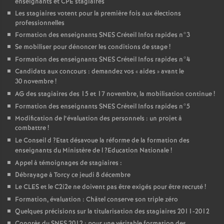
enseignants et
CPE
stagiaires
Les stagiaires votent pour la première fois aux élections
professionnelles
Formation des enseignants
SNES
Créteil Infos rapides n°3
Se mobiliser pour dénoncer les conditions de stage
!
Formation des enseignants
SNES
Créteil Infos rapides n°4
Candidats aux concours : demandez vos «
aides
» avant le
30 novembre
!
AG
des stagiaires des 15 et 17 novembre, la mobilisation continue
!
Formation des enseignants
SNES
Créteil Infos rapides n°5
Modification de l’évaluation des personnels : un projet à
combattre
!
Le Conseil d
?Etat désavoue la réforme de la formation des
enseignants du Ministère de l
?Education Nationale
!
Appel à témoignages de stagiaires :
Débrayage à Torcy ce jeudi 8 décembre
Le
CLES
et le C2i2e ne doivent pas être exigés pour être recruté
!
Formation, évaluation : Châtel conserve son triple zéro
Quelques précisions sur la titularisation des stagiaires 2011-2012
Congrès du
SNES
2012 : pour une véritable formation des