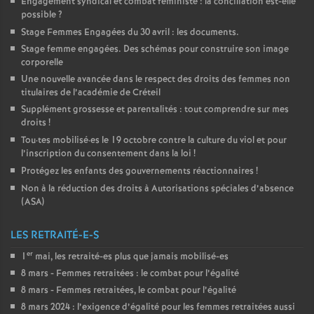
Engagement syndical et combat féministe : la conciliation est-elle
possible
?
Stage Femmes Engagées du 30 avril : les documents.
Stage femme engagées. Des schémas pour construire son image
corporelle
Une nouvelle avancée dans le respect des droits des femmes non
titulaires de l’académie de Créteil
Supplément grossesse et parentalités : tout comprendre sur mes
droits
!
Tou
·
tes mobilisé
·
es le 19 octobre contre la culture du viol et pour
l’inscription du consentement dans la loi
!
Protégez les enfants des gouvernements réactionnaires
!
Non à la réduction des droits à Autorisations spéciales d’absence
(
ASA
)
LES RETRAITÉ-E-S
er
1
mai, les retraité-es plus que jamais mobilisé-es
8 mars - Femmes retraitées : le combat pour l’égalité
8 mars - Femmes retraitées, le combat pour l’égalité
8 mars 2024 : l’exigence d’égalité pour les femmes retraitées aussi