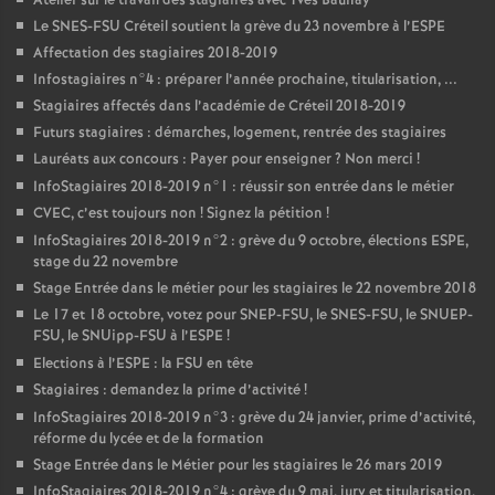
Atelier sur le travail des stagiaires avec Yves Baunay
Le
SNES
-
FSU
Créteil soutient la grève du 23 novembre à l’
ESPE
Affectation des stagiaires 2018-2019
Infostagiaires n°4 : préparer l’année prochaine, titularisation, ...
Stagiaires affectés dans l’académie de Créteil 2018-2019
Futurs stagiaires : démarches, logement, rentrée des stagiaires
Lauréats aux concours : Payer pour enseigner
? Non merci
!
InfoStagiaires 2018-2019 n°1 : réussir son entrée dans le métier
CVEC
, c’est toujours non
! Signez la pétition
!
InfoStagiaires 2018-2019 n°2 : grève du 9 octobre, élections
ESPE
,
stage du 22 novembre
Stage Entrée dans le métier pour les stagiaires le 22 novembre 2018
Le 17 et 18 octobre, votez pour
SNEP
-
FSU
, le
SNES
-
FSU
, le
SNUEP
-
FSU
, le SNUipp-
FSU
à l’
ESPE
!
Elections à l’
ESPE
: la
FSU
en tête
Stagiaires : demandez la prime d’activité
!
InfoStagiaires 2018-2019 n°3 : grève du 24 janvier, prime d’activité,
réforme du lycée et de la formation
Stage Entrée dans le Métier pour les stagiaires le 26 mars 2019
InfoStagiaires 2018-2019 n°4 : grève du 9 mai, jury et titularisation,