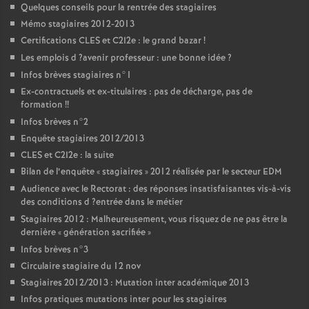
Quelques conseils pour la rentrée des stagiaires
Mémo stagiaires 2012-2013
Certifications
CLES
et C2I2e : le grand bazar
!
Les emplois d
?avenir professeur : une bonne idée
?
Infos brèves stagiaires n°1
Ex-contractuels et ex-titulaires : pas de décharge, pas de
formation
!!
Infos brèves n°2
Enquête stagiaires 2012/2013
CLES
et C2I2e : la suite
Bilan de l’enquête «
stagiaires
» 2012 réalisée par le secteur
EDM
Audience avec le Rectorat : des réponses insatisfaisantes vis-à-vis
des conditions d
?entrée dans le métier
Stagiaires 2012 : Malheureusement, vous risquez de ne pas être la
dernière «
génération sacrifiée
»
Infos brèves n°3
Circulaire stagiaire du 12 nov
Stagiaires 2012/2013 : Mutation inter académique 2013
Infos pratiques mutations inter pour les stagiaires