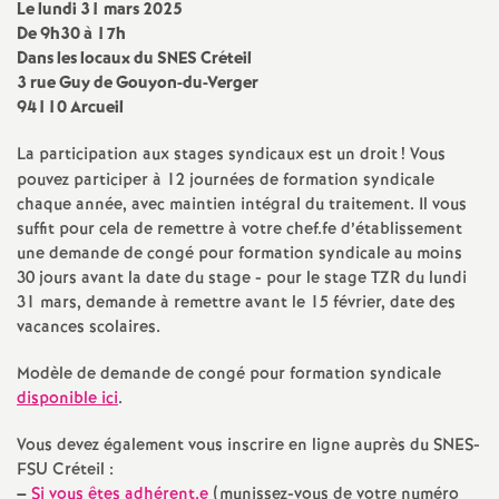
e
Le lundi 31 mars 2025
De 9h30 à 17h
s
Dans les locaux du
SNES
Créteil
3 rue Guy de Gouyon-du-Verger
E
94110 Arcueil
La participation aux stages syndicaux est un droit
! Vous
n
pouvez participer à 12 journées de formation syndicale
chaque année, avec maintien intégral du traitement. Il vous
s
suffit pour cela de remettre à votre chef.fe d’établissement
une demande de congé pour formation syndicale au moins
e
30 jours avant la date du stage - pour le stage
TZR
du lundi
31 mars, demande à remettre avant le 15 février, date des
vacances scolaires.
i
Modèle de demande de congé pour formation syndicale
g
disponible ici
.
n
Vous devez également vous inscrire en ligne auprès du
SNES
-
FSU
Créteil :
–
Si vous êtes adhérent.e
(munissez-vous de votre numéro