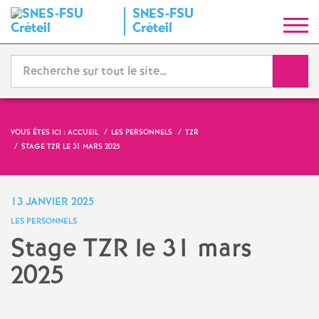
SNES
-
FSU
S
Créteil
y
Reche
n
d
VOUS ÊTES ICI :
ACCUEIL
LES PERSONNELS
TZR
STAGE
TZR
LE 31 MARS 2025
i
c
13 JANVIER 2025
LES PERSONNELS
a
Stage
TZR
le 31 mars
2025
t
N