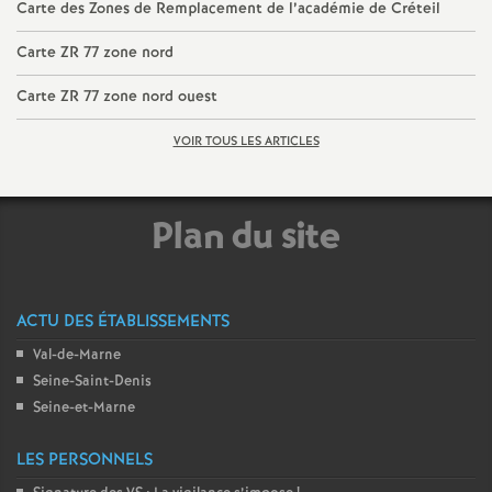
Carte des Zones de Remplacement de l’académie de Créteil
é
Carte
ZR
77 zone nord
O
Carte
ZR
77 zone nord ouest
r
VOIR TOUS LES ARTICLES
l
Plan du site
é
a
ACTU DES ÉTABLISSEMENTS
Val-de-Marne
n
Seine-Saint-Denis
Seine-et-Marne
s
LES PERSONNELS
T