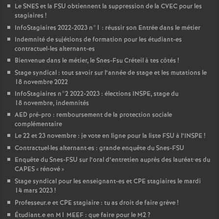
Le
SNES
et la
FSU
obtiennent la suppression de la
CVEC
pour les
stagiaires
!
InfoStagiaires 2022-2023 n°1 : réussir son Entrée dans le métier
Indemnité de sujétions de formation pour les étudiant-es
contractuel-les alternant-es
Bienvenue dans le métier, le Snes-Fsu Créteil à tes côtés
!
Stage syndical : tout savoir sur l’année de stage et les mutations le
18 novembre 2022
InfoStagiaires n°2 2022-2023 : élections
INSPE
, stage du
18 novembre, indemnités
AED
pré-pro : remboursement de la protection sociale
complémentaire
Le 22 et 23 novembre : je vote en ligne pour la liste
FSU
à l’
INSPE
!
Contractuel
·
les alternant
·
es : grande enquête du Snes-
FSU
Enquête du Snes-
FSU
sur l’oral d’entretien auprès des lauréat•es du
CAPES
«
rénové
»
Stage syndical pour les enseignant-es et
CPE
stagiaires le mardi
14 mars 2023
!
Professeur.e et
CPE
stagiaire : tu as droit de faire grève
!
Étudiant.e en M1
MEEF
: que faire pour le M2
?