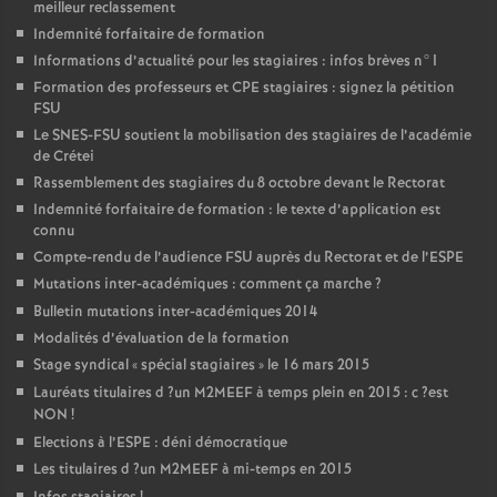
meilleur reclassement
Indemnité forfaitaire de formation
Informations d’actualité pour les stagiaires : infos brèves n°1
Formation des professeurs et
CPE
stagiaires : signez la pétition
FSU
Le
SNES
-
FSU
soutient la mobilisation des stagiaires de l’académie
de Crétei
Rassemblement des stagiaires du 8 octobre devant le Rectorat
Indemnité forfaitaire de formation : le texte d’application est
connu
Compte-rendu de l’audience
FSU
auprès du Rectorat et de l’
ESPE
Mutations inter-académiques : comment ça marche
?
Bulletin mutations inter-académiques 2014
Modalités d’évaluation de la formation
Stage syndical «
spécial stagiaires
» le 16 mars 2015
Lauréats titulaires d
?un
M2MEEF
à temps plein en 2015 : c
?est
NON
!
Elections à l’
ESPE
: déni démocratique
Les titulaires d
?un
M2MEEF
à mi-temps en 2015