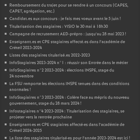
Remboursement du trajet pour se rendre à un concours (
CAPES
,
CAPET
, agrégation, etc.)
Candidat.es aux concours : je fais mes voeux avant le 5 juin
!
Titularisation des stagiaires :
VISIO
le 30 mai à 18h30
Campagne de recrutement
AED
-prépro : jusqu’au 28 mai 2023
!
Enseignant.es et
CPE
stagiaires affecté.es dans l’académie de
Créteil 2023-2024
Listes des stagiaires titularisé.es 2022-2023
InfoStagiaires 2023-2024 n°1 : réussir son Entrée dans le métier
InfoStagiaires n°2 2023-2024 : élections
INSPE
, stage du
24 novembre
La
FSU
remporte les élections
INSPE
tenues dans des conditions
anormales
!
InfoStagiaires n°3 2023-2024 : Colère face au mépris du nouveau
gouvernement, stage du 28 mars 2024
!
Infostagiaires n°4 2023-2024 : Titularisation des stagiaires, se
projeter vers la rentrée prochaine
Enseignant
·
es et
CPE
stagiaires affecté
·
es dans l’académie de
Créteil 2024-2025
La liste des stagiaires titularisé
·
es pour l’année 2023-2024 est ici
!