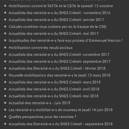
Mobilisation contre le
TAFTA
et le
CETA
le samedi 15 octobre
Actualités des retraité-e-s du
SNES
Créteil - novembre 2016
Actualités des retraité-e-s du
SNES
Créteil- janvier 2017
Calculez combien vous coûtera par an la hausse de la
CSG
Actualités des retraité-e-s du
SNES
Créteil- mai 2017
Inquiétudes des retraité-e-s face aux projets d’Emmanuel Macron
!
Mobilisation contre les reculs sociaux
Actualités des retraité-e-s du
SNES
Créteil- novembre 2017
Actualités des retraité-e-s du
SNES
Créteil- septembre 2017
Actualités des Retraité-e-s du
SNES
Créteil - février 2018
Nouvelle mobilisation des retraité-e-s le jeudi 15 mars 2018
Actualités des retraité-e-s du
SNES
Créteil- mars 2018
Actualités des retraité-e-s du
SNES
Créteil- avril 2018
Actualités des retraité-e-s du
SNES
Créteil- mai 2018
Actualité des retraité-e-s - juin 2019
Les retraité-e-s mobilisé-e-s de nouveau le jeudi 14 juin 2018
Quelles perspectives pour les retraites
?
Actualités des Retraité-e-s du
SNES
Créteil - septembre 2018