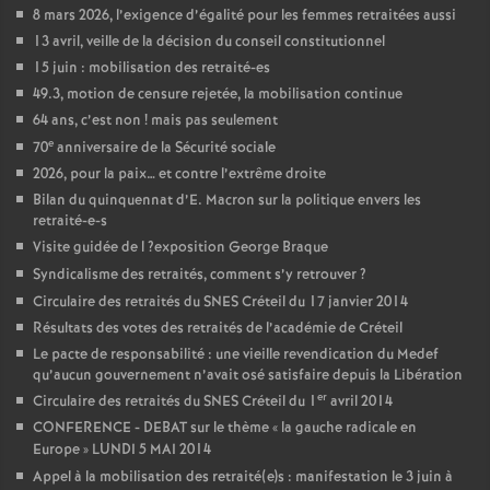
8 mars 2026, l’exigence d’égalité pour les femmes retraitées aussi
13 avril, veille de la décision du conseil constitutionnel
15 juin : mobilisation des retraité-es
49.3, motion de censure rejetée, la mobilisation continue
64 ans, c’est non
! mais pas seulement
e
70
anniversaire de la Sécurité sociale
2026, pour la paix… et contre l’extrême droite
Bilan du quinquennat d’E. Macron sur la politique envers les
retraité-e-s
Visite guidée de l
?exposition George Braque
Syndicalisme des retraités, comment s’y retrouver
?
Circulaire des retraités du
SNES
Créteil du 17 janvier 2014
Résultats des votes des retraités de l’académie de Créteil
Le pacte de responsabilité : une vieille revendication du Medef
qu’aucun gouvernement n’avait osé satisfaire depuis la Libération
er
Circulaire des retraités du
SNES
Créteil du 1
avril 2014
CONFERENCE
-
DEBAT
sur le thème «
la gauche radicale en
Europe
»
LUNDI
5
MAI
2014
Appel à la mobilisation des retraité(e)s : manifestation le 3 juin à