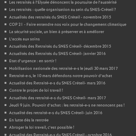
Les retraités à l’Elysée dénoncent la poursuite de l’austérité
Les retraités : quelle organisation au sein du
SNES
-Créteil
?
Actualités des retraités du
SNES
Créteil - novembre 2015
COP
21 - Faire entendre nos voix pour le changement climatique
La sécurité sociale, un bien à préserver et à améliorer
L’accès aux soins
Actualités des Retraités du
SNES
Créteil- décembre 2015
Actualités des Retraités du
SNES
Créteil- janvier 2016
Etat d’urgence : en sortir
!
Mobilisation nationale des retraité-e-s le jeudi 30 mars 2017
Retraité-e-s, le 10 mars défendons notre pouvoir d’achat
Actualité des Retraité-e-s du
SNES
Créteil- mars 2016
Contre le projet de loi travail
!
Actualités des retraité-e-s du
SNES
Créteil- mars 2017
Jeudi 9 juin. Pouvoir d’achat : les retraité-e-s ne renoncent pas
!
Actualité des retraité-e-s du
SNES
Créteil- juin 2016
En lutte dès la rentrée
Abroger la loi travail, c’est possible
!
Actualité des Retraité-e-s du
SNES
Créteil - octobre 2016