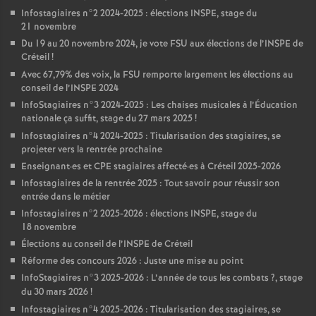
Infostagiaires n°2 2024-2025 : élections
INSPE
, stage du
21 novembre
Du 19 au 20 novembre 2024, je vote
FSU
aux élections de l’
INSPE
de
Créteil
!
Avec 67,79% des voix, la
FSU
remporte largement les élections au
conseil de l’
INSPE
2024
InfoStagiaires n°3 2024-2025 : Les chaises musicales à l’Éducation
nationale ça suffit, stage du 27 mars 2025
!
Infostagiaires n°4 2024-2025 : Titularisation des stagiaires, se
projeter vers la rentrée prochaine
Enseignant
·
es et
CPE
stagiaires affecté
·
es à Créteil 2025-2026
Infostagiaires de la rentrée 2025 : Tout savoir pour réussir son
entrée dans le métier
Infostagiaires n°2 2025-2026 : élections
INSPE
, stage du
18 novembre
Élections au conseil de l’
INSPE
de Créteil
Réforme des concours 2026 : Juste une mise au point
InfoStagiaires n°3 2025-2026 : L’année de tous les combats
?, stage
du 30 mars 2026
!
Infostagiaires n°4 2025-2026 : Titularisation des stagiaires, se