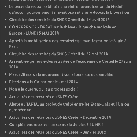
Le pacte de responsabilité : une vieille revendication du Medef
qu’aucun gouvernement n’avait osé satisfaire depuis la Libération
er
Circulaire des retraités du
SNES
Créteil du 1
avril 2014
CONFERENCE
-
DEBAT
sur le thème «
la gauche radicale en
Europe
»
LUNDI
5
MAI
2014
Appel à la mobilisation des retraité(e)s : manifestation le 3 juin à
Paris
Circulaire des retraités du
SNES
Créteil du 22 mai 2014
Assemblée générale des retraités de l’académie de Créteil le 27 juin
2014
Mardi 28 mars : le mouvement social persiste et s’amplifie
Elections à la
CA
nationale - mai 2014
Non à la guerre, oui au progrès social
!
Actualités des retraités du
SNES
Créteil
Alerte au
TAFTA
, un projet de traité entre les Etats-Unis et l’Union
européenne
Actualités des retraités du
SNES
Créteil- Décembre 2014
Complément retraite : un scandale de plus à l’
UMR
!
Actualités des retraités du
SNES
Créteil- Janvier 2015