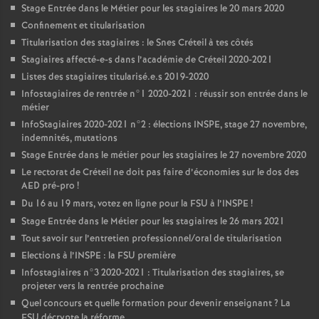
Stage Entrée dans le Métier pour les stagiaires le 20 mars 2020
Confinement et titularisation
Titularisation des stagiaires : le Snes Créteil à tes côtés
Stagiaires affecté-e-s dans l’académie de Créteil 2020-2021
Listes des stagiaires titularisé.e.s 2019-2020
Infostagiaires de rentrée n°1 2020-2021 : réussir son entrée dans le
métier
InfoStagiaires 2020-2021 n°2 : élections
INSPE
, stage 27 novembre,
indemnités, mutations
Stage Entrée dans le métier pour les stagiaires le 27 novembre 2020
Le rectorat de Créteil ne doit pas faire d’économies sur le dos des
AED
pré-pro
!
Du 16 au 19 mars, votez en ligne pour la
FSU
à l’
INSPE
!
Stage Entrée dans le Métier pour les stagiaires le 26 mars 2021
Tout savoir sur l’entretien professionnel/oral de titularisation
Elections à l’
INSPE
: la
FSU
première
Infostagiaires n°3 2020-2021 : Titularisation des stagiaires, se
projeter vers la rentrée prochaine
Quel concours et quelle formation pour devenir enseignant
? La
FSU
décrypte la réforme