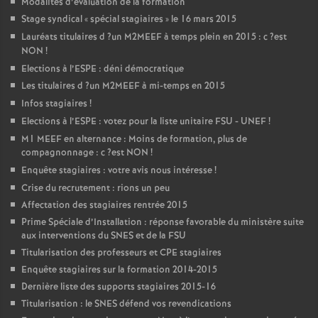
Modalités d’évaluation de la formation
Stage syndical «
spécial stagiaires
» le 16 mars 2015
Lauréats titulaires d
?un
M2MEEF
à temps plein en 2015 : c
?est
NON
!
Elections à l’
ESPE
: déni démocratique
Les titulaires d
?un
M2MEEF
à mi-temps en 2015
Infos stagiaires
!
Elections à l’
ESPE
: votez pour la liste unitaire
FSU
-
UNEF
!
M1
MEEF
en alternance : Moins de formation, plus de
compagnonnage : c
?est
NON
!
Enquête stagiaires : votre avis nous intéresse
!
Crise du recrutement : rions un peu
Affectation des stagiaires rentrée 2015
Prime Spéciale d’Installation : réponse favorable du ministère suite
aux interventions du
SNES
et de la
FSU
Titularisation des professeurs et
CPE
stagiaires
Enquête stagiaires sur la formation 2014-2015
Dernière liste des supports stagiaires 2015-16
Titularisation : le
SNES
défend vos revendications