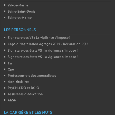
Val-de-Marne
o
Seine-Saint-Denis
Seine-et-Marne
u
LES PERSONNELS
r
Signature des
VS
: La vigilance s’impose
!
Capa d
?installation Agrégés 2015 - Déclaration
FSU
.
s
Signature des états
VS
: la vigilance s’impose
!
Signature des états
VS
: la vigilance s’impose
!
Tzr
Cpe
Professeur-e-s documentalistes
Non-titulaires
PsyEN-
EDO
et
DCIO
Assistants d’éducation
AESH
LA CARRIÈRE ET LES MUTS