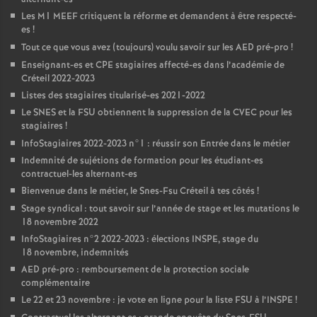
Les M1
MEEF
critiquent la réforme et demandent à être respecté-
es
!
Tout ce que vous avez (toujours) voulu savoir sur les
AED
pré-pro
!
Enseignant-es et
CPE
stagiaires affecté-es dans l’académie de
Créteil 2022-2023
Listes des stagiaires titularisé-es 2021-2022
Le
SNES
et la
FSU
obtiennent la suppression de la
CVEC
pour les
stagiaires
!
InfoStagiaires 2022-2023 n°1 : réussir son Entrée dans le métier
Indemnité de sujétions de formation pour les étudiant-es
contractuel-les alternant-es
Bienvenue dans le métier, le Snes-Fsu Créteil à tes côtés
!
Stage syndical : tout savoir sur l’année de stage et les mutations le
18 novembre 2022
InfoStagiaires n°2 2022-2023 : élections
INSPE
, stage du
18 novembre, indemnités
AED
pré-pro : remboursement de la protection sociale
complémentaire
Le 22 et 23 novembre : je vote en ligne pour la liste
FSU
à l’
INSPE
!