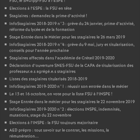
FSU
, le SNUipp-
FSU
à l’
ESPE
!
Elections à l’
ESPE
: la
FSU
en tête
Stagiaires : demandez la prime d’activité
!
InfoStagiaires 2018-2019 n°3 : grève du 24 janvier, prime d’activité,
réforme du lycée et de la formation
Stage Entrée dans le Métier pour les stagiaires le 26 mars 2019
InfoStagiaires 2018-2019 n°4 : grève du 9 mai, jury et titularisation,
conseils pour l’année prochaine
Stagiaires affectés dans l’académie de Créteil 2019-2020
Déclaration d’ouverture
SNES
-
FSU
de la
CAPA
de titularisation des
professeur.e.s agrégé.e.s stagiaires
Listes des stagiaires titularisés 2018-2019
InfoStagiaires 2019-2020 n°1 : réussir son entrée dans le métier
Le 15 et 16 octobre, on vote pour la liste
FSU
à l’
INSPE
!
Stage Entrée dans le métier pour les stagiaires le 22 novembre 2019
InfoStagiaires 2019-2020 n°2 : élections
INSPE
, indemnités,
mutations, stage du 22 novembre
Elections à l’
INSPE
: la
FSU
toujours majoritaire
AED
prépro : tout savoir sur le contrat, les missions, la
rémunération...