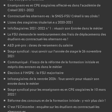
Enseignant-es et
CPE
stagiaires affecté-es dans l’académie de
Créteil 2021-2022
Contractuel-les alternant-es : le
SNES
-
FSU
Créteil à tes côtés
!
Listes des stagiaires titularisé.e.s 2020-2021
InfoStagiaires 2021-2022 n°1 : réussir son Entrée dans le métier
La
FSU
demande le remboursement des frais de déplacements des
étudiant-es contractuel-les alternant-es
!
AED
pré-pro : dates de versement du salaire
Stage syndical : tout savoir sur l’année de stage le 26 novembre
2021
Communiqué : Fiasco de la réforme de la formation initiale et
mépris des entrant-es dans le métier
Élection à l’
INSPE
: la
FSU
majoritaire
Infostagiaires de la rentrée 2024 : Tout savoir pour réussir son
entrée dans le métier
Stage syndical pour les enseignant-es et
CPE
stagiaires le 10 mars
2022
!
Réforme des concours et de la formation initiale : y voir plus clair
!
C’est l’ECAtombe : enquête sur les étudiant-es contractuel-les
alternant-es