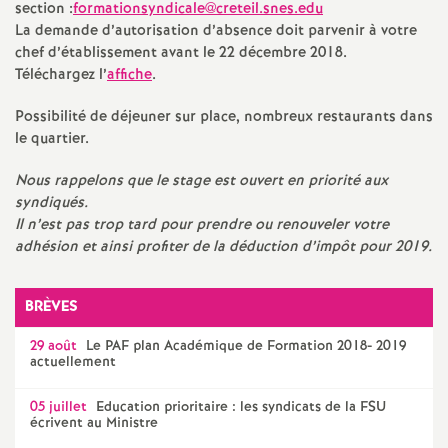
e
section :
formationsyndicale@creteil.snes.edu
La demande d’autorisation d’absence doit parvenir à votre
m
chef d’établissement avant le 22 décembre 2018.
Téléchargez l’
affiche
.
e
Possibilité de déjeuner sur place, nombreux restaurants dans
le quartier.
n
Nous rappelons que le stage est ouvert en priorité aux
syndiqués.
t
Il n’est pas trop tard pour prendre ou renouveler votre
adhésion et ainsi profiter de la déduction d’impôt pour 2019.
s
d
BRÈVES
29 août
Le
PAF
plan Académique de Formation 2018- 2019
e
actuellement
05 juillet
Education prioritaire : les syndicats de la
S
FSU
écrivent au Ministre