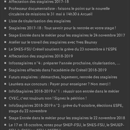
Affectation des stagiaires 2017-18
Professeur documentaliste : faisons le point sur la nouvelle
circulaire de missions le 31 mai à 14h30 à Arcueil
Liste de titularisation des stagiaires
Stagiaires 2017-18 : Tout savoir pour la rentrée et votre stage
!
Stage Entrée dans le métier pour les stagiaires le 24 novembre 2017
Atelier sur le travail des stagiaires avec Yves Baunay
Le
SNES
-
FSU
Créteil soutient la grève du 23 novembre à l’
ESPE
Affectation des stagiaires 2018-2019
Infostagiaires n°4 : préparer l’année prochaine, titularisation, ...
Stagiaires affectés dans l’académie de Créteil 2018-2019
Futurs stagiaires : démarches, logement, rentrée des stagiaires
Lauréats aux concours : Payer pour enseigner
? Non merci
!
InfoStagiaires 2018-2019 n°1 : réussir son entrée dans le métier
CVEC
, c’est toujours non
! Signez la pétition
!
InfoStagiaires 2018-2019 n°2 : grève du 9 octobre, élections
ESPE
,
stage du 22 novembre
Stage Entrée dans le métier pour les stagiaires le 22 novembre 2018
Le 17 et 18 octobre, votez pour
SNEP
-
FSU
, le
SNES
-
FSU
, le
SNUEP
-