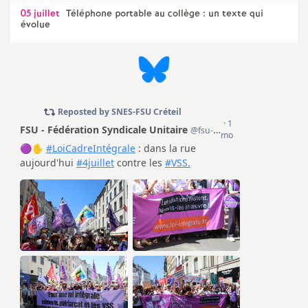
e
05 juillet
Téléphone portable au collège : un texte qui
évolue
c
o
n
d
d
e
g
r