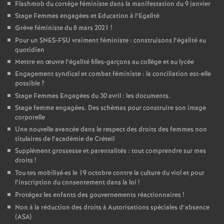
Flashmob du cortège féministe dans la manifestation du 9 janvier
Stage Femmes engagées et Education à l’Egalité
Grève féministe du 8 mars 2021
!
Pour un
SNES
-
FSU
vraiment féministe : construisons l’égalité au
quotidien
Mettre en œuvre l’égalité filles-garçons au collège et au lycée
Engagement syndical et combat féministe : la conciliation est-elle
possible
?
Stage Femmes Engagées du 30 avril : les documents.
Stage femme engagées. Des schémas pour construire son image
corporelle
Une nouvelle avancée dans le respect des droits des femmes non
titulaires de l’académie de Créteil
Supplément grossesse et parentalités : tout comprendre sur mes
droits
!
Tou
·
tes mobilisé
·
es le 19 octobre contre la culture du viol et pour
l’inscription du consentement dans la loi
!
Protégez les enfants des gouvernements réactionnaires
!
Non à la réduction des droits à Autorisations spéciales d’absence
(
ASA
)