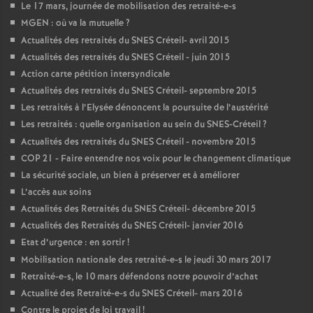
Le 17 mars, journée de mobilisation des retraité-e-s
MGEN
: où va la mutuelle
?
Actualités des retraités du
SNES
Créteil- avril 2015
Actualités des retraités du
SNES
Créteil - juin 2015
Action carte pétition intersyndicale
Actualités des retraités du
SNES
Créteil- septembre 2015
Les retraités à l’Elysée dénoncent la poursuite de l’austérité
Les retraités : quelle organisation au sein du
SNES
-Créteil
?
Actualités des retraités du
SNES
Créteil - novembre 2015
COP
21 - Faire entendre nos voix pour le changement climatique
La sécurité sociale, un bien à préserver et à améliorer
L’accès aux soins
Actualités des Retraités du
SNES
Créteil- décembre 2015
Actualités des Retraités du
SNES
Créteil- janvier 2016
Etat d’urgence : en sortir
!
Mobilisation nationale des retraité-e-s le jeudi 30 mars 2017
Retraité-e-s, le 10 mars défendons notre pouvoir d’achat
Actualité des Retraité-e-s du
SNES
Créteil- mars 2016
Contre le projet de loi travail
!