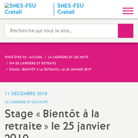
SNES
-
FSU
S
Créteil
y
Reche
n
d
VOUS ÊTES ICI :
ACCUEIL
LA CARRIÈRE ET LES MUTS
FIN DE CARRIÈRE ET RETRAITE
i
STAGE «
BIENTÔT À LA RETRAITE
» LE 25 JANVIER 2019
c
11 DÉCEMBRE 2018
a
LA CARRIÈRE ET LES MUTS
Stage «
Bientôt à la
t
retraite
» le 25 janvier
N