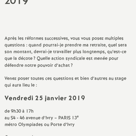
2019
a
t
Après les réformes successives, vous vous posez multiples
i
questions : quand pourrai-je prendre ma retraite, quel sera
son montant, devrai-je travailler plus longtemps, qu’est-ce
o
que la décote
? Quelle action syndicale est menée pour
défendre notre pouvoir d’achat
?
n
Venez poser toutes ces questions et bien d’autres au stage
qui aura lieu le :
a
Vendredi 25 janvier 2019
l
de 9h30 à 17h
d
e
au S4 - 46 avenue d’Ivry –
PARIS
13
métro Olympiades ou Porte d’Ivry