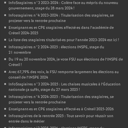
InfoStagiaires n°3 2023-2024 : Colère face au mépris du nouveau
gouvernement, stage du 28 mars 2024
!
Infostagiaires n°4 2023-2024 : Titularisation des stagiaires, se
projeter vers la rentrée prochaine
Enseignant
·
es et
CPE
stagiaires affecté
·
es dans l’académie de
Créteil 2024-2025
La liste des stagiaires titularisé
·
es pour l’année 2023-2024 est ici
!
Infostagiaires n°2 2024-2025 : élections
INSPE
, stage du
21 novembre
Du 19 au 20 novembre 2024, je vote
FSU
aux élections de l’
INSPE
de
Créteil
!
Avec 67,79% des voix, la
FSU
remporte largement les élections au
conseil de l’
INSPE
2024
InfoStagiaires n°3 2024-2025 : Les chaises musicales à l’Éducation
nationale ça suffit, stage du 27 mars 2025
!
Infostagiaires n°4 2024-2025 : Titularisation des stagiaires, se
projeter vers la rentrée prochaine
Enseignant
·
es et
CPE
stagiaires affecté
·
es à Créteil 2025-2026
Infostagiaires de la rentrée 2025 : Tout savoir pour réussir son
entrée dans le métier