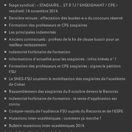
Stage syndical : «
STAGIAIRE
...
ET
D
?J
?
ENSEIGNANT
/
CPE
»
vendredi 14 novembre 2014
Dernière minute : affectation des lauréat-e-s du concours réservé
Formation des professeurs et
CPE
stagiaires
Les principales indemnités
Anciens contractuels : profitez de la fin de clause butoir pour un
meilleur reclassement
Indemnité forfaitaire de formation
Informations d’actualité pour les stagiaires : infos brèves n°1
Formation des professeurs et
CPE
stagiaires : signez la pétition
FSU
Le
SNES
-
FSU
soutient la mobilisation des stagiaires de l’académie
de Crétei
Rassemblement des stagiaires du 8 octobre devant le Rectorat
Indemnité forfaitaire de formation : le texte d’application est
connu
Compte-rendu de l’audience
FSU
auprès du Rectorat et de l’
ESPE
Mutations inter-académiques : comment ça marche
?
Bulletin mutations inter-académiques 2014