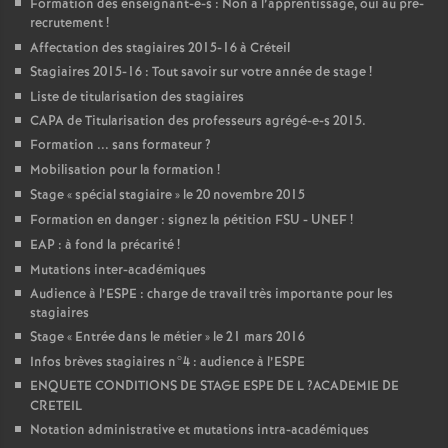
Formation des enseignant-e-s : Non à l’apprentissage, oui au pré-
recrutement
!
Affectation des stagiaires 2015-16 à Créteil
Stagiaires 2015-16 : Tout savoir sur votre année de stage
!
Liste de titularisation des stagiaires
CAPA
de Titularisation des professeurs agrégé-e-s 2015.
Formation ... sans formateur
?
Mobilisation pour la formation
!
Stage «
spécial stagiaire
» le 20 novembre 2015
Formation en danger : signez la pétition
FSU
-
UNEF
!
EAP
: à fond la précarité
!
Mutations inter-académiques
Audience à l’
ESPE
: charge de travail très importante pour les
stagiaires
Stage «
Entrée dans le métier
» le 21 mars 2016
Infos brèves stagiaires n°4 : audience à l’
ESPE
ENQUETE
CONDITIONS
DE
STAGE
ESPE
DE
L
?
ACADEMIE
DE
CRETEIL
Notation administrative et mutations intra-académiques