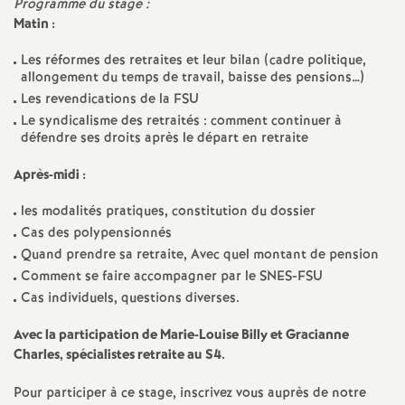
e
Programme du stage :
Matin :
s
Les réformes des retraites et leur bilan (cadre politique,
allongement du temps de travail, baisse des pensions…)
E
Les revendications de la
FSU
Le syndicalisme des retraités : comment continuer à
n
défendre ses droits après le départ en retraite
s
Après-midi :
les modalités pratiques, constitution du dossier
e
Cas des polypensionnés
Quand prendre sa retraite, Avec quel montant de pension
i
Comment se faire accompagner par le
SNES
-
FSU
Cas individuels, questions diverses.
g
Avec la participation de Marie-Louise Billy et Gracianne
Charles, spécialistes retraite au S4.
n
Pour participer à ce stage, inscrivez vous auprès de notre