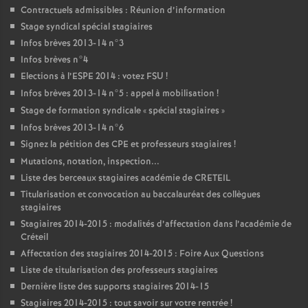
Contractuels admissibles : Réunion d’information
Stage syndical spécial stagiaires
Infos brèves 2013-14 n°3
Infos brèves n°4
Elections à l’
ESPE
2014 : votez
FSU
!
Infos brèves 2013-14 n°5 : appel à mobilisation
!
Stage de formation syndicale «
spécial stagiaires
»
Infos brèves 2013-14 n°6
Signez la pétition des
CPE
et professeurs stagiaires
!
Mutations, notation, inspection...
Liste des berceaux stagiaires académie de
CRETEIL
Titularisation et convocation au baccalauréat des collègues
stagiaires
Stagiaires 2014-2015 : modalités d’affectation dans l’académie de
Créteil
Affectation des stagiaires 2014-2015 : Foire Aux Questions
Liste de titularisation des professeurs stagiaires
Dernière liste des supports stagiaires 2014-15
Stagiaires 2014-2015 : tout savoir sur votre rentrée
!