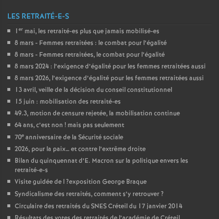
LES RETRAITÉ-E-S
er
1
mai, les retraité-es plus que jamais mobilisé-es
8 mars - Femmes retraitées : le combat pour l’égalité
8 mars - Femmes retraitées, le combat pour l’égalité
8 mars 2024 : l’exigence d’égalité pour les femmes retraitées aussi
8 mars 2026, l’exigence d’égalité pour les femmes retraitées aussi
13 avril, veille de la décision du conseil constitutionnel
15 juin : mobilisation des retraité-es
49.3, motion de censure rejetée, la mobilisation continue
64 ans, c’est non
! mais pas seulement
e
70
anniversaire de la Sécurité sociale
2026, pour la paix… et contre l’extrême droite
Bilan du quinquennat d’E. Macron sur la politique envers les
retraité-e-s
Visite guidée de l
?exposition George Braque
Syndicalisme des retraités, comment s’y retrouver
?
Circulaire des retraités du
SNES
Créteil du 17 janvier 2014
Résultats des votes des retraités de l’académie de Créteil