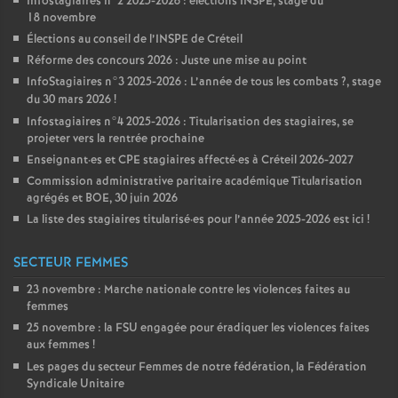
Infostagiaires n°2 2025-2026 : élections
INSPE
, stage du
18 novembre
Élections au conseil de l’
INSPE
de Créteil
Réforme des concours 2026 : Juste une mise au point
InfoStagiaires n°3 2025-2026 : L’année de tous les combats
?, stage
du 30 mars 2026
!
Infostagiaires n°4 2025-2026 : Titularisation des stagiaires, se
projeter vers la rentrée prochaine
Enseignant
·
es et
CPE
stagiaires affecté
·
es à Créteil 2026-2027
Commission administrative paritaire académique Titularisation
agrégés et
BOE
, 30 juin 2026
La liste des stagiaires titularisé
·
es pour l’année 2025-2026 est ici
!
SECTEUR FEMMES
23 novembre : Marche nationale contre les violences faites au
femmes
25 novembre : la
FSU
engagée pour éradiquer les violences faites
aux femmes
!
Les pages du secteur Femmes de notre fédération, la Fédération
Syndicale Unitaire