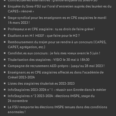
Contractuel
·
les alternant
·
es : grande enquête du Snes-
FSU
Enquête du Snes-
FSU
sur l’oral d’entretien auprès des lauréat•es du
CAPES
«
rénové
»
Stage syndical pour les enseignant-es et
CPE
stagiaires le mardi
14 mars 2023
!
Professeur.e et
CPE
stagiaire : tu as droit de faire grève
!
Étudiant.e en M1
MEEF
: que faire pour le M2
?
Remboursement du trajet pour se rendre à un concours (
CAPES
,
CAPET
, agrégation, etc.)
Candidat.es aux concours : je fais mes voeux avant le 5 juin
!
Titularisation des stagiaires :
VISIO
le 30 mai à 18h30
Campagne de recrutement
AED
-prépro : jusqu’au 28 mai 2023
!
Enseignant.es et
CPE
stagiaires affecté.es dans l’académie de
Créteil 2023-2024
Listes des stagiaires titularisé.es 2022-2023
InfoStagiaires 2023-2024 n°1 : réussir son Entrée dans le métier
InfoStagiaires n°2 2023-2024 : élections
INSPE
, stage du
24 novembre
La
FSU
remporte les élections
INSPE
tenues dans des conditions
anormales
!