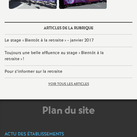
é
O
ARTICLES DE LA RUBRIQUE
r
Le stage «
Bientôt à la retraite
» - janvier 2017
Toujours une belle affluence au stage «
Bientôt à la
l
retraite
»
!
é
Pour s’informer sur la retraite
a
VOIR TOUS LES ARTICLES
n
Plan du site
s
T
ACTU DES ÉTABLISSEMENTS