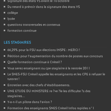
Signature des états
VS
avant le 10 octobre
Du retard à prévoir dans la signature des états
VS
collège
lycée
questions transversales et contenus
formation continue
LES STAGIAIRES
66,29% pour la
FSU
aux élections
INSPE
:
MERCI
!
Pétition pour l’augmentation du nombre de postes aux concours
Quelle formation continue à Créteil
?
Vous serez enseignant ou cpe stagiaire à la rentrée 2011
Le
SNES
-
FSU
Créteil appelle les enseignants et les
CPE
à refuser le
tutorat
!
Entretien avec des chefs d’établissements.
UNE
ETUDE
DU
MINISTERE
re
?ve
?le les difficulte
?s des
stagiaires...
Y-a-t-il un pilote dans l’avion
?
Formation des enseignants
SNES
Créteil Infos rapides n°1