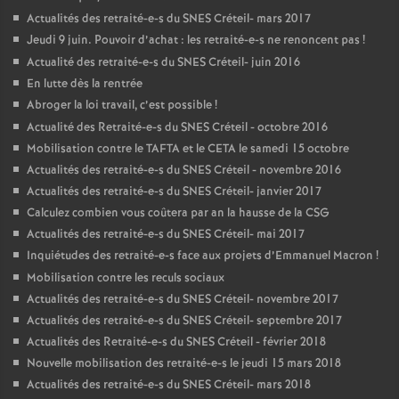
Actualités des retraité-e-s du
SNES
Créteil- mars 2017
Jeudi 9 juin. Pouvoir d’achat : les retraité-e-s ne renoncent pas
!
Actualité des retraité-e-s du
SNES
Créteil- juin 2016
En lutte dès la rentrée
Abroger la loi travail, c’est possible
!
Actualité des Retraité-e-s du
SNES
Créteil - octobre 2016
Mobilisation contre le
TAFTA
et le
CETA
le samedi 15 octobre
Actualités des retraité-e-s du
SNES
Créteil - novembre 2016
Actualités des retraité-e-s du
SNES
Créteil- janvier 2017
Calculez combien vous coûtera par an la hausse de la
CSG
Actualités des retraité-e-s du
SNES
Créteil- mai 2017
Inquiétudes des retraité-e-s face aux projets d’Emmanuel Macron
!
Mobilisation contre les reculs sociaux
Actualités des retraité-e-s du
SNES
Créteil- novembre 2017
Actualités des retraité-e-s du
SNES
Créteil- septembre 2017
Actualités des Retraité-e-s du
SNES
Créteil - février 2018
Nouvelle mobilisation des retraité-e-s le jeudi 15 mars 2018
Actualités des retraité-e-s du
SNES
Créteil- mars 2018