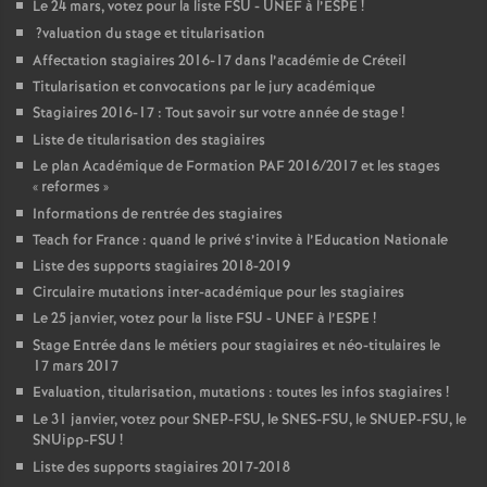
Le 24 mars, votez pour la liste
FSU
-
UNEF
à l’
ESPE
!
?valuation du stage et titularisation
Affectation stagiaires 2016-17 dans l’académie de Créteil
Titularisation et convocations par le jury académique
Stagiaires 2016-17 : Tout savoir sur votre année de stage
!
Liste de titularisation des stagiaires
Le plan Académique de Formation
PAF
2016/2017 et les stages
«
reformes
»
Informations de rentrée des stagiaires
Teach for France : quand le privé s’invite à l’Education Nationale
Liste des supports stagiaires 2018-2019
Circulaire mutations inter-académique pour les stagiaires
Le 25 janvier, votez pour la liste
FSU
-
UNEF
à l’
ESPE
!
Stage Entrée dans le métiers pour stagiaires et néo-titulaires le
17 mars 2017
Evaluation, titularisation, mutations : toutes les infos stagiaires
!
Le 31 janvier, votez pour
SNEP
-
FSU
, le
SNES
-
FSU
, le
SNUEP
-
FSU
, le
SNUipp-
FSU
!
Liste des supports stagiaires 2017-2018