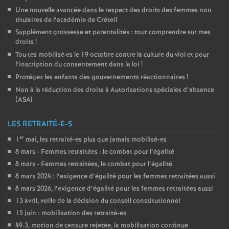
Une nouvelle avancée dans le respect des droits des femmes non
titulaires de l’académie de Créteil
Supplément grossesse et parentalités : tout comprendre sur mes
droits
!
Tou
·
tes mobilisé
·
es le 19 octobre contre la culture du viol et pour
l’inscription du consentement dans la loi
!
Protégez les enfants des gouvernements réactionnaires
!
Non à la réduction des droits à Autorisations spéciales d’absence
(
ASA
)
LES RETRAITÉ-E-S
er
1
mai, les retraité-es plus que jamais mobilisé-es
8 mars - Femmes retraitées : le combat pour l’égalité
8 mars - Femmes retraitées, le combat pour l’égalité
8 mars 2024 : l’exigence d’égalité pour les femmes retraitées aussi
8 mars 2026, l’exigence d’égalité pour les femmes retraitées aussi
13 avril, veille de la décision du conseil constitutionnel
15 juin : mobilisation des retraité-es
49.3, motion de censure rejetée, la mobilisation continue