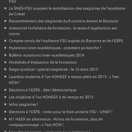
FSU
Le
SNES
-
FSU
soutient la mobilisation des stagiaires de l’académie
de Crétei
Rassemblement des stagiaires du 8 octobre devant le Rectorat
Indemnité forfaitaire de formation : le texte d’application est
connu
Compte-rendu de l’audience
FSU
auprès du Rectorat et de l’
ESPE
Mutations inter-académiques : comment ça marche
?
Bulletin mutations inter-académiques 2014
Modalités d’évaluation de la formation
Stage syndical «
spécial stagiaires
» le 16 mars 2015
Lauréats titulaires d
?un
M2MEEF
à temps plein en 2015 : c
?est
NON
!
Elections à l’
ESPE
: déni démocratique
Les titulaires d
?un
M2MEEF
à mi-temps en 2015
Infos stagiaires
!
Elections à l’
ESPE
: votez pour la liste unitaire
FSU
-
UNEF
!
M1
MEEF
en alternance : Moins de formation, plus de
compagnonnage : c
?est
NON
!