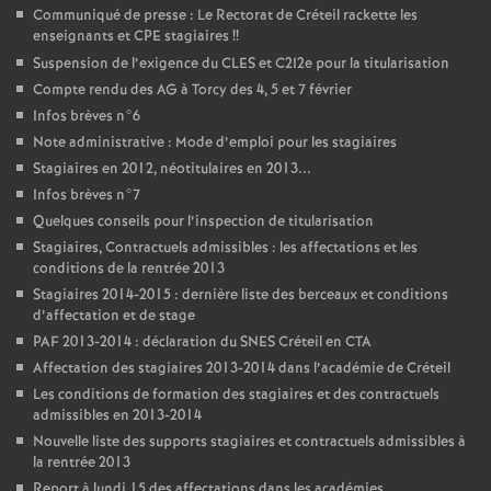
Communiqué de presse : Le Rectorat de Créteil rackette les
enseignants et
CPE
stagiaires
!!
Suspension de l’exigence du
CLES
et C2I2e pour la titularisation
Compte rendu des
AG
à Torcy des 4, 5 et 7 février
Infos brèves n°6
Note administrative : Mode d’emploi pour les stagiaires
Stagiaires en 2012, néotitulaires en 2013...
Infos brèves n°7
Quelques conseils pour l’inspection de titularisation
Stagiaires, Contractuels admissibles : les affectations et les
conditions de la rentrée 2013
Stagiaires 2014-2015 : dernière liste des berceaux et conditions
d’affectation et de stage
PAF
2013-2014 : déclaration du
SNES
Créteil en
CTA
Affectation des stagiaires 2013-2014 dans l’académie de Créteil
Les conditions de formation des stagiaires et des contractuels
admissibles en 2013-2014
Nouvelle liste des supports stagiaires et contractuels admissibles à
la rentrée 2013
Report à lundi 15 des affectations dans les académies