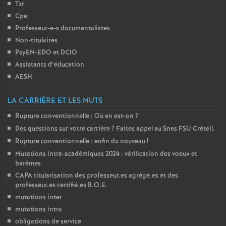
Tzr
é
Cpe
Professeur-e-s documentalistes
O
Non-titulaires
PsyEN-
EDO
et
DCIO
r
Assistants d’éducation
AESH
l
LA CARRIÈRE ET LES MUTS
é
Rupture conventionnelle : Où en est-on
?
Des questions sur votre carrière
? Faites appel au Snes
FSU
Créteil.
a
Rupture conventionnelle : enfin du nouveau
!
Mutations intra-académiques 2024 : vérification des voeux et
barèmes
n
CAPA
titularisation des professeur.es agrégé.es et des
professeur.es certifié.es
B.O.E.
s
mutations inter
mutations intra
T
obligations de service