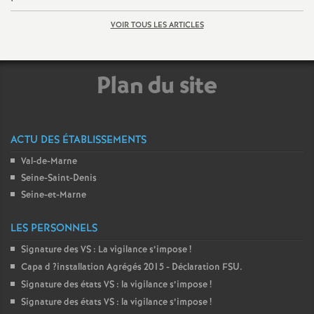
e
VOIR TOUS LES ARTICLES
c
Plan du site
o
n
ACTU DES ÉTABLISSEMENTS
d
Val-de-Marne
Seine-Saint-Denis
d
Seine-et-Marne
e
LES PERSONNELS
Signature des
VS
: La vigilance s’impose
!
g
Capa d
?installation Agrégés 2015 - Déclaration
FSU
.
Signature des états
VS
: la vigilance s’impose
!
r
Signature des états
VS
: la vigilance s’impose
!