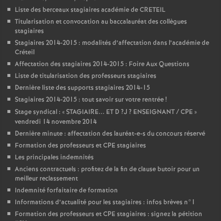
Liste des berceaux stagiaires académie de
CRETEIL
Titularisation et convocation au baccalauréat des collègues
stagiaires
Stagiaires 2014-2015 : modalités d’affectation dans l’académie de
Créteil
Affectation des stagiaires 2014-2015 : Foire Aux Questions
Liste de titularisation des professeurs stagiaires
Dernière liste des supports stagiaires 2014-15
Stagiaires 2014-2015 : tout savoir sur votre rentrée
!
Stage syndical : «
STAGIAIRE
...
ET
D
?J
?
ENSEIGNANT
/
CPE
»
vendredi 14 novembre 2014
Dernière minute : affectation des lauréat-e-s du concours réservé
Formation des professeurs et
CPE
stagiaires
Les principales indemnités
Anciens contractuels : profitez de la fin de clause butoir pour un
meilleur reclassement
Indemnité forfaitaire de formation
Informations d’actualité pour les stagiaires : infos brèves n°1
Formation des professeurs et
CPE
stagiaires : signez la pétition