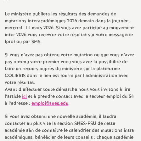
a
Le ministère publiera les résultats des demandes de
mutations interacadémiques 2026 demain dans la journée,
t
mercredi 11 mars 2026. Si vous avez participé au mouvement
inter 2026 vous recevrez votre résultat sur votre messagerie
i
Iprof ou par
SMS
.
Si vous n’avez pas obtenu votre mutation ou que vous n’avez
o
pas obtenu votre premier voeu vous avez la possibilité de
faire un recours auprès du ministère sur la plateforme
n
COLIBRIS
dont le lien est fourni par l’administration avec
votre résultat.
a
Avant d’effectuer toute démarche nous vous invitons à lire
l’article
ici
et à prendre contact avec le secteur emploi du S4
à l’adresse :
emploi@snes.edu
.
l
Si vous avez obtenu une nouvelle académie, il faudra
d
contacter au plus vite la section
SNES
-
FSU
de cette
académie afin de connaître le calendrier des mutations intra
académiques, bénéficier de leurs conseils : chaque académie