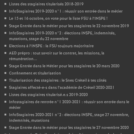
Listes des stagiaires titularisés 2018-2019
InfoStagiaires 2019-2020 n°1 : réussir son entrée dans le métier
Le 15 et 16 octobre, on vote pour la liste
FSU
à l’
INSPE
!
Stage Entrée dans le métier pour les stagiaires le 22 novembre 2019
InfoStagiaires 2019-2020 n°2 : élections
INSPE
, indemnités,
mutations, stage du 22 novembre
Elections à l’
INSPE
: la
FSU
toujours majoritaire
AED
prépro : tout savoir sur le contrat, les missions, la
rémunération...
Stage Entrée dans le Métier pour les stagiaires le 20 mars 2020
Confinement et titularisation
Titularisation des stagiaires : le Snes Créteil à tes côtés
Stagiaires affecté-e-s dans l’académie de Créteil 2020-2021
Listes des stagiaires titularisé.e.s 2019-2020
Infostagiaires de rentrée n°1 2020-2021 : réussir son entrée dans le
métier
InfoStagiaires 2020-2021 n°2 : élections
INSPE
, stage 27 novembre,
indemnités, mutations
Stage Entrée dans le métier pour les stagiaires le 27 novembre 2020