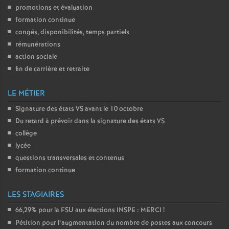
promotions et évaluation
o
formation continue
congés, disponibilités, temps partiels
u
rémunérations
action sociale
r
fin de carrière et retraite
LE MÉTIER
s
Signature des états
VS
avant le 10 octobre
Du retard à prévoir dans la signature des états
VS
collège
lycée
questions transversales et contenus
formation continue
LES STAGIAIRES
66,29% pour la
FSU
aux élections
INSPE
:
MERCI
!
Pétition pour l’augmentation du nombre de postes aux concours