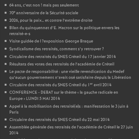
64 ans, c’est non
! mais pas seulement
e
70
anniversaire de la Sécurité sociale
2026, pour la paix… et contre l’extrême droite
Bilan du quinquennat d’E. Macron sur la politique envers les
retraité-e-s
Visite guidée de l
?exposition George Braque
Syndicalisme des retraités, comment s’y retrouver
?
Circulaire des retraités du
SNES
Créteil du 17 janvier 2014
Résultats des votes des retraités de l’académie de Créteil
Le pacte de responsabilité : une vieille revendication du Medef
qu’aucun gouvernement n’avait osé satisfaire depuis la Libération
er
Circulaire des retraités du
SNES
Créteil du 1
avril 2014
CONFERENCE
-
DEBAT
sur le thème «
la gauche radicale en
Europe
»
LUNDI
5
MAI
2014
Appel à la mobilisation des retraité(e)s : manifestation le 3 juin à
Paris
Circulaire des retraités du
SNES
Créteil du 22 mai 2014
Assemblée générale des retraités de l’académie de Créteil le 27 juin
2014