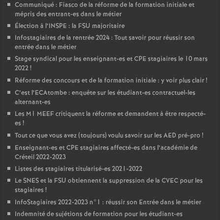
Communiqué : Fiasco de la réforme de la formation initiale et
mépris des entrant-es dans le métier
Élection à l’
INSPE
: la
FSU
majoritaire
Infostagiaires de la rentrée 2024 : Tout savoir pour réussir son
entrée dans le métier
Stage syndical pour les enseignant-es et
CPE
stagiaires le 10 mars
2022
!
Réforme des concours et de la formation initiale : y voir plus clair
!
C’est l’ECAtombe : enquête sur les étudiant-es contractuel-les
alternant-es
Les M1
MEEF
critiquent la réforme et demandent à être respecté-
es
!
Tout ce que vous avez (toujours) voulu savoir sur les
AED
pré-pro
!
Enseignant-es et
CPE
stagiaires affecté-es dans l’académie de
Créteil 2022-2023
Listes des stagiaires titularisé-es 2021-2022
Le
SNES
et la
FSU
obtiennent la suppression de la
CVEC
pour les
stagiaires
!
InfoStagiaires 2022-2023 n°1 : réussir son Entrée dans le métier
Indemnité de sujétions de formation pour les étudiant-es