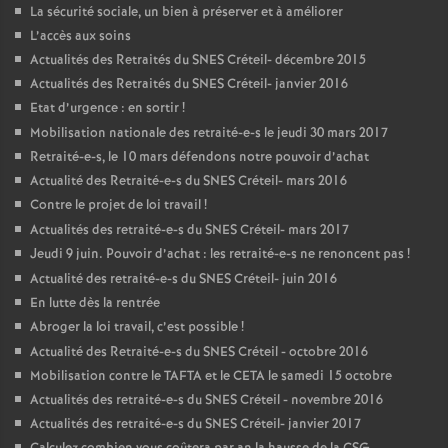
La sécurité sociale, un bien à préserver et à améliorer
L’accès aux soins
Actualités des Retraités du
SNES
Créteil- décembre 2015
Actualités des Retraités du
SNES
Créteil- janvier 2016
Etat d’urgence : en sortir
!
Mobilisation nationale des retraité-e-s le jeudi 30 mars 2017
Retraité-e-s, le 10 mars défendons notre pouvoir d’achat
Actualité des Retraité-e-s du
SNES
Créteil- mars 2016
Contre le projet de loi travail
!
Actualités des retraité-e-s du
SNES
Créteil- mars 2017
Jeudi 9 juin. Pouvoir d’achat : les retraité-e-s ne renoncent pas
!
Actualité des retraité-e-s du
SNES
Créteil- juin 2016
En lutte dès la rentrée
Abroger la loi travail, c’est possible
!
Actualité des Retraité-e-s du
SNES
Créteil - octobre 2016
Mobilisation contre le
TAFTA
et le
CETA
le samedi 15 octobre
Actualités des retraité-e-s du
SNES
Créteil - novembre 2016
Actualités des retraité-e-s du
SNES
Créteil- janvier 2017