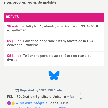
e
a ses propres règles de mobilité.
s
BRÈVES
E
29 août
Le
PAF
plan Académique de Formation 2018- 2019
actuellement
n
05 juillet
Education prioritaire : les syndicats de la
FSU
écrivent au Ministre
s
05 juillet
Téléphone portable au collège : un texte qui
e
évolue
i
g
n