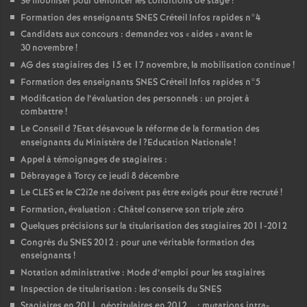
Se mobiliser pour dénoncer les conditions de stage
!
Formation des enseignants
SNES
Créteil Infos rapides n°4
Candidats aux concours : demandez vos «
aides
» avant le
30 novembre
!
AG
des stagiaires des 15 et 17 novembre, la mobilisation continue
!
Formation des enseignants
SNES
Créteil Infos rapides n°5
Modification de l’évaluation des personnels : un projet à
combattre
!
Le Conseil d
?Etat désavoue la réforme de la formation des
enseignants du Ministère de l
?Education Nationale
!
Appel à témoignages de stagiaires :
Débrayage à Torcy ce jeudi 8 décembre
Le
CLES
et le C2i2e ne doivent pas être exigés pour être recruté
!
Formation, évaluation : Châtel conserve son triple zéro
Quelques précisions sur la titularisation des stagiaires 2011-2012
Congrès du
SNES
2012 : pour une véritable formation des
enseignants
!
Notation administrative : Mode d’emploi pour les stagiaires
Inspection de titularisation : les conseils du
SNES
Stagiaires en 2011, néotitulaires en 2012... : mutations intra-