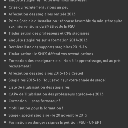
Enquête stagiaires : votre avis nous intéresse
!
Crise du recrutement : rions un peu
Affectation des stagiaires rentrée 2015
Prime Spéciale d’Installation : réponse favorable du ministère suite
aux interventions du
SNES
et de la
FSU
Titularisation des professeurs et
CPE
stagiaires
Enquête stagiaires sur la formation 2014-2015
Dernière liste des supports stagiaires 2015-16
Titularisation : le
SNES
défend vos revendications
Formation des enseignant-e-s : Non à l’apprentissage, oui au pré-
recrutement
!
Affectation des stagiaires 2015-16 à Créteil
Stagiaires 2015-16 : Tout savoir sur votre année de stage
!
Liste de titularisation des stagiaires
CAPA
de Titularisation des professeurs agrégé-e-s 2015.
Formation ... sans formateur
?
Mobilisation pour la formation
!
Stage «
spécial stagiaire
» le 20 novembre 2015
Formation en danger : signez la pétition
FSU
-
UNEF
!