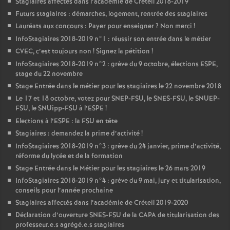
Stagiaires affectés dans l’académie de Créteil 2018-2019
Futurs stagiaires : démarches, logement, rentrée des stagiaires
Lauréats aux concours : Payer pour enseigner
? Non merci
!
InfoStagiaires 2018-2019 n°1 : réussir son entrée dans le métier
CVEC
, c’est toujours non
! Signez la pétition
!
InfoStagiaires 2018-2019 n°2 : grève du 9 octobre, élections
ESPE
,
stage du 22 novembre
Stage Entrée dans le métier pour les stagiaires le 22 novembre 2018
Le 17 et 18 octobre, votez pour
SNEP
-
FSU
, le
SNES
-
FSU
, le
SNUEP
-
FSU
, le SNUipp-
FSU
à l’
ESPE
!
Elections à l’
ESPE
: la
FSU
en tête
Stagiaires : demandez la prime d’activité
!
InfoStagiaires 2018-2019 n°3 : grève du 24 janvier, prime d’activité,
réforme du lycée et de la formation
Stage Entrée dans le Métier pour les stagiaires le 26 mars 2019
InfoStagiaires 2018-2019 n°4 : grève du 9 mai, jury et titularisation,
conseils pour l’année prochaine
Stagiaires affectés dans l’académie de Créteil 2019-2020
Déclaration d’ouverture
SNES
-
FSU
de la
CAPA
de titularisation des
professeur.e.s agrégé.e.s stagiaires