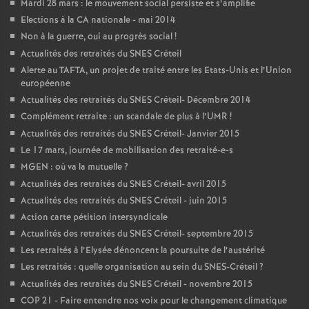
Mardi 28 mars : le mouvement social persiste et s’amplifie
Elections à la
CA
nationale - mai 2014
Non à la guerre, oui au progrès social
!
Actualités des retraités du
SNES
Créteil
Alerte au
TAFTA
, un projet de traité entre les Etats-Unis et l’Union
européenne
Actualités des retraités du
SNES
Créteil- Décembre 2014
Complément retraite : un scandale de plus à l’
UMR
!
Actualités des retraités du
SNES
Créteil- Janvier 2015
Le 17 mars, journée de mobilisation des retraité-e-s
MGEN
: où va la mutuelle
?
Actualités des retraités du
SNES
Créteil- avril 2015
Actualités des retraités du
SNES
Créteil - juin 2015
Action carte pétition intersyndicale
Actualités des retraités du
SNES
Créteil- septembre 2015
Les retraités à l’Elysée dénoncent la poursuite de l’austérité
Les retraités : quelle organisation au sein du
SNES
-Créteil
?
Actualités des retraités du
SNES
Créteil - novembre 2015
COP
21 - Faire entendre nos voix pour le changement climatique