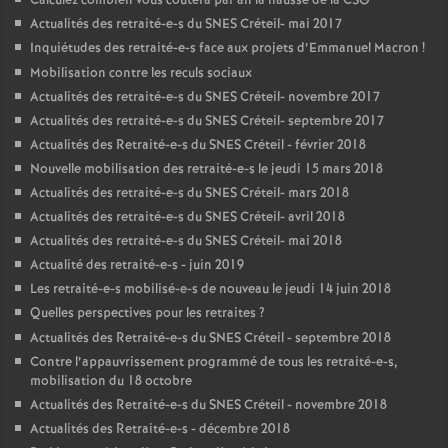
Calculez combien vous coûtera par an la hausse de la
CSG
Actualités des retraité-e-s du
SNES
Créteil- mai 2017
Inquiétudes des retraité-e-s face aux projets d’Emmanuel Macron
!
Mobilisation contre les reculs sociaux
Actualités des retraité-e-s du
SNES
Créteil- novembre 2017
Actualités des retraité-e-s du
SNES
Créteil- septembre 2017
Actualités des Retraité-e-s du
SNES
Créteil - février 2018
Nouvelle mobilisation des retraité-e-s le jeudi 15 mars 2018
Actualités des retraité-e-s du
SNES
Créteil- mars 2018
Actualités des retraité-e-s du
SNES
Créteil- avril 2018
Actualités des retraité-e-s du
SNES
Créteil- mai 2018
Actualité des retraité-e-s - juin 2019
Les retraité-e-s mobilisé-e-s de nouveau le jeudi 14 juin 2018
Quelles perspectives pour les retraites
?
Actualités des Retraité-e-s du
SNES
Créteil - septembre 2018
Contre l’appauvrissement programmé de tous les retraité-e-s,
mobilisation du 18 octobre
Actualités des Retraité-e-s du
SNES
Créteil - novembre 2018
Actualités des Retraité-e-s - décembre 2018