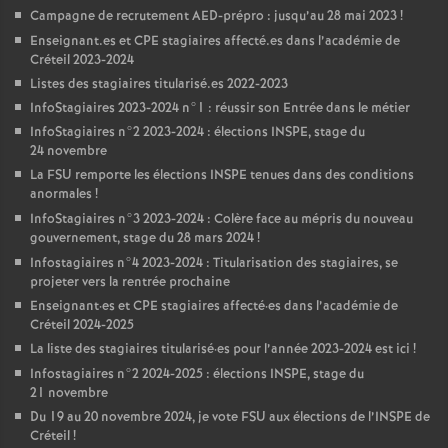
Campagne de recrutement
AED
-prépro : jusqu’au 28 mai 2023
!
Enseignant.es et
CPE
stagiaires affecté.es dans l’académie de
Créteil 2023-2024
Listes des stagiaires titularisé.es 2022-2023
InfoStagiaires 2023-2024 n°1 : réussir son Entrée dans le métier
InfoStagiaires n°2 2023-2024 : élections
INSPE
, stage du
24 novembre
La
FSU
remporte les élections
INSPE
tenues dans des conditions
anormales
!
InfoStagiaires n°3 2023-2024 : Colère face au mépris du nouveau
gouvernement, stage du 28 mars 2024
!
Infostagiaires n°4 2023-2024 : Titularisation des stagiaires, se
projeter vers la rentrée prochaine
Enseignant
·
es et
CPE
stagiaires affecté
·
es dans l’académie de
Créteil 2024-2025
La liste des stagiaires titularisé
·
es pour l’année 2023-2024 est ici
!
Infostagiaires n°2 2024-2025 : élections
INSPE
, stage du
21 novembre
Du 19 au 20 novembre 2024, je vote
FSU
aux élections de l’
INSPE
de
Créteil
!