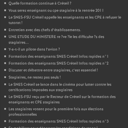
Quelle formation continue à Créteil
?
Vous serez enseignant ou cpe stagiaire à la rentrée 2011
Le
SNES
-
FSU
Créteil appelle les enseignants et les
CPE
à refuser le
tutorat
!
Entretien avec des chefs d’établissements.
UNE
ETUDE
DU
MINISTERE
re
?ve
?le les difficulte
?s des
stagiaires...
Y-a-t-il un pilote dans l’avion
?
Formation des enseignants
SNES
Créteil Infos rapides n°1
Formation des enseignants
SNES
Créteil Infos rapides n°2
Discuter et débattre entre stagiaires, c’est essentiel
!
Stagiaires, ne restez pas seuls
!
Le
SNES
Créteil se lance dans le cinéma pour lutter contre les
certifications imposées aux stagiaires
Le
SNES
-
FSU
reçu par le Recteur de Créteil sur la formation des
enseignants et
CPE
stagiaires
Les stagiaires votent pour la première fois aux élections
professionnelles
Formation des enseignants
SNES
Créteil Infos rapides n°3