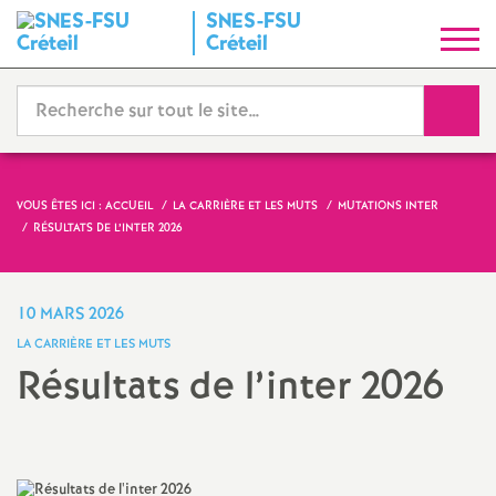
SNES
-
FSU
S
Créteil
y
Reche
n
d
VOUS ÊTES ICI :
ACCUEIL
LA CARRIÈRE ET LES MUTS
MUTATIONS INTER
RÉSULTATS DE L’INTER 2026
i
c
10 MARS 2026
LA CARRIÈRE ET LES MUTS
a
Résultats de l’inter 2026
t
N