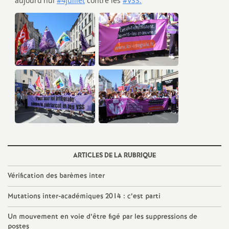
e
m
e
n
t
s
ARTICLES DE LA RUBRIQUE
d
Vérification des barèmes inter
e
Mutations inter-académiques 2014 : c’est parti
S
Un mouvement en voie d’être figé par les suppressions de
postes