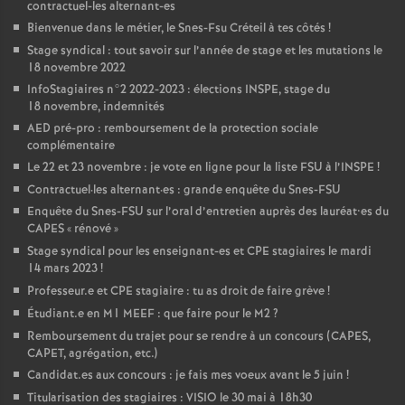
contractuel-les alternant-es
Bienvenue dans le métier, le Snes-Fsu Créteil à tes côtés
!
Stage syndical : tout savoir sur l’année de stage et les mutations le
18 novembre 2022
InfoStagiaires n°2 2022-2023 : élections
INSPE
, stage du
18 novembre, indemnités
AED
pré-pro : remboursement de la protection sociale
complémentaire
Le 22 et 23 novembre : je vote en ligne pour la liste
FSU
à l’
INSPE
!
Contractuel
·
les alternant
·
es : grande enquête du Snes-
FSU
Enquête du Snes-
FSU
sur l’oral d’entretien auprès des lauréat•es du
CAPES
«
rénové
»
Stage syndical pour les enseignant-es et
CPE
stagiaires le mardi
14 mars 2023
!
Professeur.e et
CPE
stagiaire : tu as droit de faire grève
!
Étudiant.e en M1
MEEF
: que faire pour le M2
?
Remboursement du trajet pour se rendre à un concours (
CAPES
,
CAPET
, agrégation, etc.)
Candidat.es aux concours : je fais mes voeux avant le 5 juin
!
Titularisation des stagiaires :
VISIO
le 30 mai à 18h30