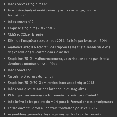
Infos brèves stagiaires n°1
Ex-contractuels et ex-titulaires : pas de décharge, pas de
formation
!!
Infos brèves n°2
Enquête stagiaires 2012/2013
CLES
et C2I2e : la suite
Bilan de l’enquête «
stagiaires
» 2012 réalisée par le secteur
EDM
Audience avec le Rectorat : des réponses insatisfaisantes vis-à-vis
des conditions d
?entrée dans le métier
Stagiaires 2012 : Malheureusement, vous risquez de ne pas être la
dernière «
génération sacrifiée
»
Infos brèves n°3
Circulaire stagiaire du 12 nov
Stagiaires 2012/2013 : Mutation inter académique 2013
Infos pratiques mutations inter pour les stagiaires
PAF
: que pensez-vous de la formation continue à Créteil
?
Info brève 5 : les projets du
MEN
pour la formation des enseignants
Lettre ouverte : droit à une vraie formation pour les T1/T2
Assemblées générales des stagiaires sur les lieux de formation