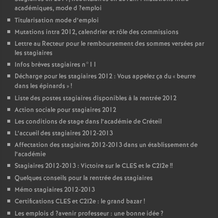
académiques, mode d
?emploi
Titularisation mode d’emploi
Mutations intra 2012, calendrier et rôle des commissions
Lettre au Recteur pour le remboursement des sommes versées par
les stagiaires
Infos brèves stagiaires n°11
Décharge pour les stagiaires 2012 : Vous appelez ça du «
beurre
dans les épinards
»
!
Liste des postes stagiaires disponibles à la rentrée 2012
Action sociale pour stagiaires 2012
Les conditions de stage dans l’académie de Créteil
L’accueil des stagiaires 2012-2013
Affectation des stagiaires 2012-2013 dans un établissement de
l’académie
Stagiaires 2012-2013 : Victoire sur le
CLES
et le C2I2e
!!
Quelques conseils pour la rentrée des stagiaires
Mémo stagiaires 2012-2013
Certifications
CLES
et C2I2e : le grand bazar
!
Les emplois d
?avenir professeur : une bonne idée
?