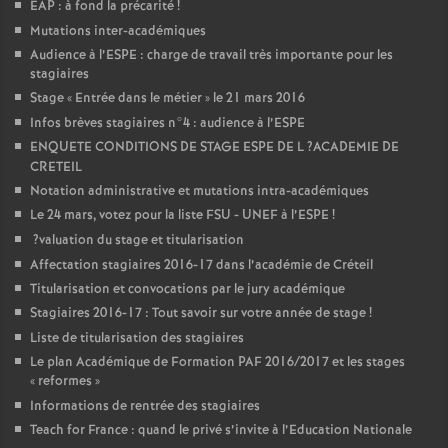
EAP
: à fond la précarité
!
Mutations inter-académiques
Audience à l’
ESPE
: charge de travail très importante pour les
stagiaires
Stage «
Entrée dans le métier
» le 21 mars 2016
Infos brèves stagiaires n°4 : audience à l’
ESPE
ENQUETE
CONDITIONS
DE
STAGE
ESPE
DE
L
?
ACADEMIE
DE
CRETEIL
Notation administrative et mutations intra-académiques
Le 24 mars, votez pour la liste
FSU
-
UNEF
à l’
ESPE
!
?valuation du stage et titularisation
Affectation stagiaires 2016-17 dans l’académie de Créteil
Titularisation et convocations par le jury académique
Stagiaires 2016-17 : Tout savoir sur votre année de stage
!
Liste de titularisation des stagiaires
Le plan Académique de Formation
PAF
2016/2017 et les stages
«
reformes
»
Informations de rentrée des stagiaires
Teach for France : quand le privé s’invite à l’Education Nationale