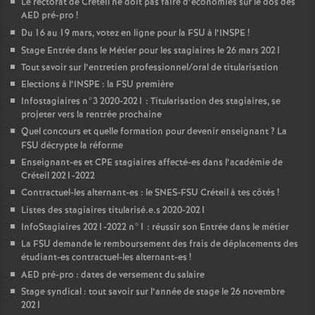
Le rectorat de Créteil ne doit pas faire d’économies sur le dos des
AED
pré-pro
!
Du 16 au 19 mars, votez en ligne pour la
FSU
à l’
INSPE
!
Stage Entrée dans le Métier pour les stagiaires le 26 mars 2021
Tout savoir sur l’entretien professionnel/oral de titularisation
Elections à l’
INSPE
: la
FSU
première
Infostagiaires n°3 2020-2021 : Titularisation des stagiaires, se
projeter vers la rentrée prochaine
Quel concours et quelle formation pour devenir enseignant
? La
FSU
décrypte la réforme
Enseignant-es et
CPE
stagiaires affecté-es dans l’académie de
Créteil 2021-2022
Contractuel-les alternant-es : le
SNES
-
FSU
Créteil à tes côtés
!
Listes des stagiaires titularisé.e.s 2020-2021
InfoStagiaires 2021-2022 n°1 : réussir son Entrée dans le métier
La
FSU
demande le remboursement des frais de déplacements des
étudiant-es contractuel-les alternant-es
!
AED
pré-pro : dates de versement du salaire
Stage syndical : tout savoir sur l’année de stage le 26 novembre
2021