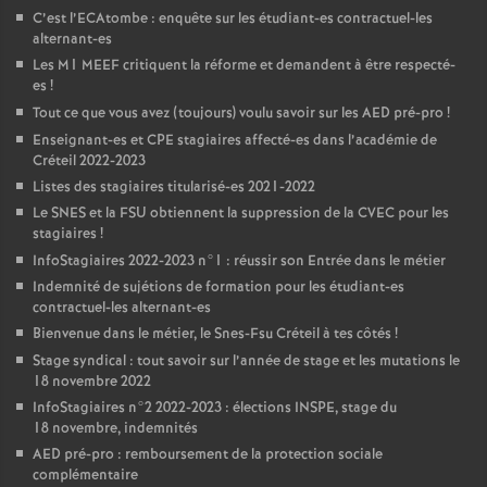
C’est l’ECAtombe : enquête sur les étudiant-es contractuel-les
alternant-es
Les M1
MEEF
critiquent la réforme et demandent à être respecté-
es
!
Tout ce que vous avez (toujours) voulu savoir sur les
AED
pré-pro
!
Enseignant-es et
CPE
stagiaires affecté-es dans l’académie de
Créteil 2022-2023
Listes des stagiaires titularisé-es 2021-2022
Le
SNES
et la
FSU
obtiennent la suppression de la
CVEC
pour les
stagiaires
!
InfoStagiaires 2022-2023 n°1 : réussir son Entrée dans le métier
Indemnité de sujétions de formation pour les étudiant-es
contractuel-les alternant-es
Bienvenue dans le métier, le Snes-Fsu Créteil à tes côtés
!
Stage syndical : tout savoir sur l’année de stage et les mutations le
18 novembre 2022
InfoStagiaires n°2 2022-2023 : élections
INSPE
, stage du
18 novembre, indemnités
AED
pré-pro : remboursement de la protection sociale
complémentaire