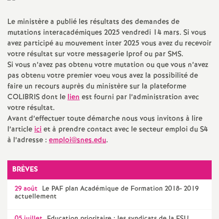
a
Le ministère a publié les résultats des demandes de
mutations interacadémiques 2025 vendredi 14 mars. Si vous
t
avez participé au mouvement inter 2025 vous avez du recevoir
votre résultat sur votre messagerie Iprof ou par
SMS
.
i
Si vous n’avez pas obtenu votre mutation ou que vous n’avez
pas obtenu votre premier voeu vous avez la possibilité de
faire un recours auprès du ministère sur la plateforme
o
COLIBRIS
dont le
lien
est fourni par l’administration avec
votre résultat.
n
Avant d’effectuer toute démarche nous vous invitons à lire
l’article
ici
et à prendre contact avec le secteur emploi du S4
a
à l’adresse :
emploi@snes.edu
.
l
BRÈVES
d
29 août
Le
PAF
plan Académique de Formation 2018- 2019
actuellement
05 juillet
Education prioritaire : les syndicats de la
FSU