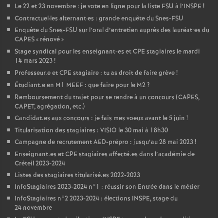
Le 22 et 23 novembre : je vote en ligne pour la liste
FSU
à l’
INSPE
!
Contractuel
·
les alternant
·
es : grande enquête du Snes-
FSU
Enquête du Snes-
FSU
sur l’oral d’entretien auprès des lauréat•es du
CAPES
«
rénové
»
Stage syndical pour les enseignant-es et
CPE
stagiaires le mardi
14 mars 2023
!
Professeur.e et
CPE
stagiaire : tu as droit de faire grève
!
Étudiant.e en M1
MEEF
: que faire pour le M2
?
Remboursement du trajet pour se rendre à un concours (
CAPES
,
CAPET
, agrégation, etc.)
Candidat.es aux concours : je fais mes voeux avant le 5 juin
!
Titularisation des stagiaires :
VISIO
le 30 mai à 18h30
Campagne de recrutement
AED
-prépro : jusqu’au 28 mai 2023
!
Enseignant.es et
CPE
stagiaires affecté.es dans l’académie de
Créteil 2023-2024
Listes des stagiaires titularisé.es 2022-2023
InfoStagiaires 2023-2024 n°1 : réussir son Entrée dans le métier
InfoStagiaires n°2 2023-2024 : élections
INSPE
, stage du
24 novembre