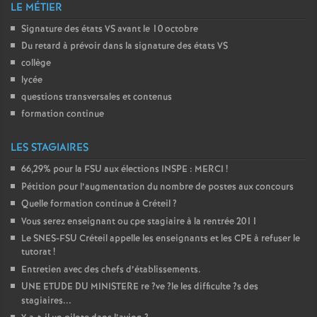
LE MÉTIER
o
Signature des états
VS
avant le 10 octobre
Du retard à prévoir dans la signature des états
VS
u
collège
lycée
r
questions transversales et contenus
formation continue
s
LES STAGIAIRES
66,29% pour la
FSU
aux élections
INSPE
:
MERCI
!
Pétition pour l’augmentation du nombre de postes aux concours
Quelle formation continue à Créteil
?
Vous serez enseignant ou cpe stagiaire à la rentrée 2011
Le
SNES
-
FSU
Créteil appelle les enseignants et les
CPE
à refuser le
tutorat
!
Entretien avec des chefs d’établissements.
UNE
ETUDE
DU
MINISTERE
re
?ve
?le les difficulte
?s des
stagiaires...