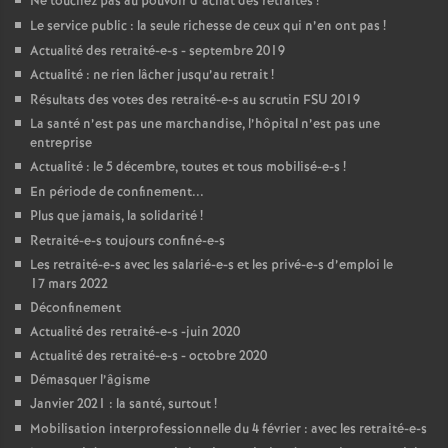
Ne touchez pas au pouvoir d’achat des retraités
!
Le service public : la seule richesse de ceux qui n’en ont pas
!
Actualité des retraité-e-s - septembre 2019
Actualité : ne rien lâcher jusqu’au retrait
!
Résultats des votes des retraité-e-s au scrutin
FSU
2019
La santé n’est pas une marchandise, l’hôpital n’est pas une
entreprise
Actualité : le 5 décembre, toutes et tous mobilisé-e-s
!
En période de confinement...
Plus que jamais, la solidarité
!
Retraité-e-s toujours confiné-e-s
Les retraité-e-s avec les salarié-e-s et les privé-e-s d’emploi le
17 mars 2022
Déconfinement
Actualité des retraité-e-s -juin 2020
Actualité des retraité-e-s - octobre 2020
Démasquer l’âgisme
Janvier 2021 : la santé, surtout
!
Mobilisation interprofessionnelle du 4 février : avec les retraité-e-s