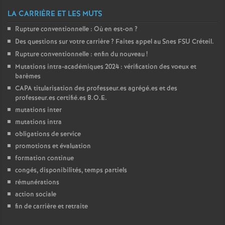
é
LA CARRIÈRE ET LES MUTS
Rupture conventionnelle : Où en est-on
?
O
Des questions sur votre carrière
? Faites appel au Snes
FSU
Créteil.
Rupture conventionnelle : enfin du nouveau
!
r
Mutations intra-académiques 2024 : vérification des voeux et
barèmes
l
CAPA
titularisation des professeur.es agrégé.es et des
professeur.es certifié.es
B.O.E.
mutations inter
é
mutations intra
obligations de service
a
promotions et évaluation
formation continue
n
congés, disponibilités, temps partiels
rémunérations
s
action sociale
fin de carrière et retraite
T