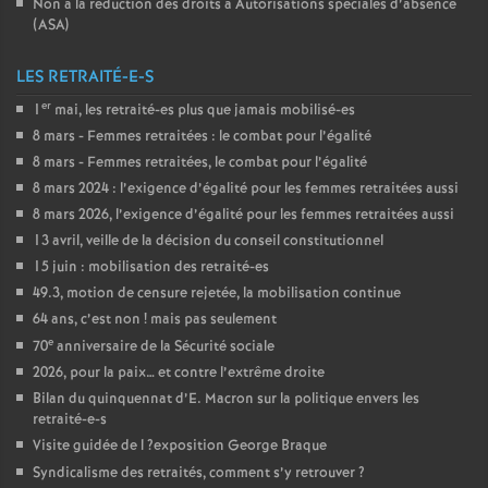
Non à la réduction des droits à Autorisations spéciales d’absence
(
ASA
)
LES RETRAITÉ-E-S
er
1
mai, les retraité-es plus que jamais mobilisé-es
8 mars - Femmes retraitées : le combat pour l’égalité
8 mars - Femmes retraitées, le combat pour l’égalité
8 mars 2024 : l’exigence d’égalité pour les femmes retraitées aussi
8 mars 2026, l’exigence d’égalité pour les femmes retraitées aussi
13 avril, veille de la décision du conseil constitutionnel
15 juin : mobilisation des retraité-es
49.3, motion de censure rejetée, la mobilisation continue
64 ans, c’est non
! mais pas seulement
e
70
anniversaire de la Sécurité sociale
2026, pour la paix… et contre l’extrême droite
Bilan du quinquennat d’E. Macron sur la politique envers les
retraité-e-s
Visite guidée de l
?exposition George Braque
Syndicalisme des retraités, comment s’y retrouver
?