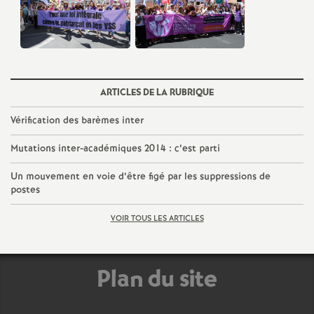
e
m
e
ARTICLES DE LA RUBRIQUE
n
Vérification des barèmes inter
t
Mutations inter-académiques 2014 : c’est parti
Un mouvement en voie d’être figé par les suppressions de
s
postes
d
VOIR TOUS LES ARTICLES
e
Plan du site
S