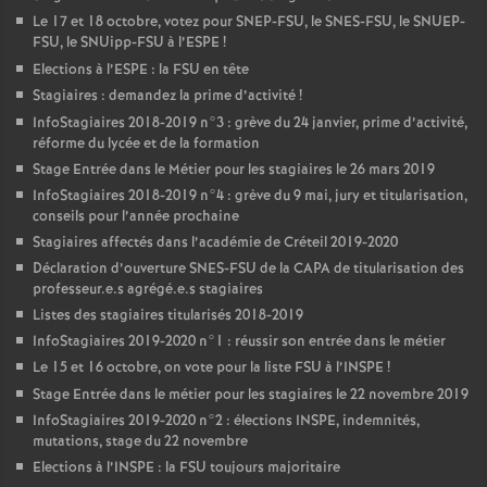
Le 17 et 18 octobre, votez pour
SNEP
-
FSU
, le
SNES
-
FSU
, le
SNUEP
-
FSU
, le SNUipp-
FSU
à l’
ESPE
!
Elections à l’
ESPE
: la
FSU
en tête
Stagiaires : demandez la prime d’activité
!
InfoStagiaires 2018-2019 n°3 : grève du 24 janvier, prime d’activité,
réforme du lycée et de la formation
Stage Entrée dans le Métier pour les stagiaires le 26 mars 2019
InfoStagiaires 2018-2019 n°4 : grève du 9 mai, jury et titularisation,
conseils pour l’année prochaine
Stagiaires affectés dans l’académie de Créteil 2019-2020
Déclaration d’ouverture
SNES
-
FSU
de la
CAPA
de titularisation des
professeur.e.s agrégé.e.s stagiaires
Listes des stagiaires titularisés 2018-2019
InfoStagiaires 2019-2020 n°1 : réussir son entrée dans le métier
Le 15 et 16 octobre, on vote pour la liste
FSU
à l’
INSPE
!
Stage Entrée dans le métier pour les stagiaires le 22 novembre 2019
InfoStagiaires 2019-2020 n°2 : élections
INSPE
, indemnités,
mutations, stage du 22 novembre
Elections à l’
INSPE
: la
FSU
toujours majoritaire