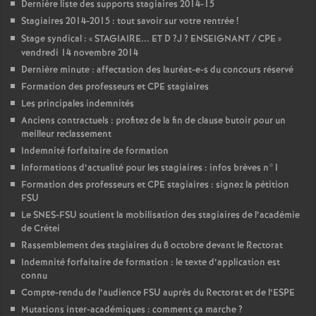
Dernière liste des supports stagiaires 2014-15
Stagiaires 2014-2015 : tout savoir sur votre rentrée
!
Stage syndical : «
STAGIAIRE
...
ET
D
?J
?
ENSEIGNANT
/
CPE
»
vendredi 14 novembre 2014
Dernière minute : affectation des lauréat-e-s du concours réservé
Formation des professeurs et
CPE
stagiaires
Les principales indemnités
Anciens contractuels : profitez de la fin de clause butoir pour un
meilleur reclassement
Indemnité forfaitaire de formation
Informations d’actualité pour les stagiaires : infos brèves n°1
Formation des professeurs et
CPE
stagiaires : signez la pétition
FSU
Le
SNES
-
FSU
soutient la mobilisation des stagiaires de l’académie
de Crétei
Rassemblement des stagiaires du 8 octobre devant le Rectorat
Indemnité forfaitaire de formation : le texte d’application est
connu
Compte-rendu de l’audience
FSU
auprès du Rectorat et de l’
ESPE
Mutations inter-académiques : comment ça marche
?