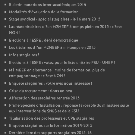
Bulletin mutations inter-académiques 2014
Modalités d’évaluation de la formation
Stage syndical «
spécial stagiaires
» le 16 mars 2015
Lauréats titulaires d
?un
M2MEEF
à temps plein en 2015 : c
?est
NON
!
Elections à l’
ESPE
: déni démocratique
Les titulaires d
?un
M2MEEF
à mi-temps en 2015
Infos stagiaires
!
Elections à l’
ESPE
: votez pour la liste unitaire
FSU
-
UNEF
!
M1
MEEF
en alternance : Moins de formation, plus de
compagnonnage : c
?est
NON
!
Enquête stagiaires : votre avis nous intéresse
!
Crise du recrutement : rions un peu
Affectation des stagiaires rentrée 2015
Prime Spéciale d’Installation : réponse favorable du ministère suite
aux interventions du
SNES
et de la
FSU
Titularisation des professeurs et
CPE
stagiaires
Enquête stagiaires sur la formation 2014-2015
Dernière liste des supports stagiaires 2015-16