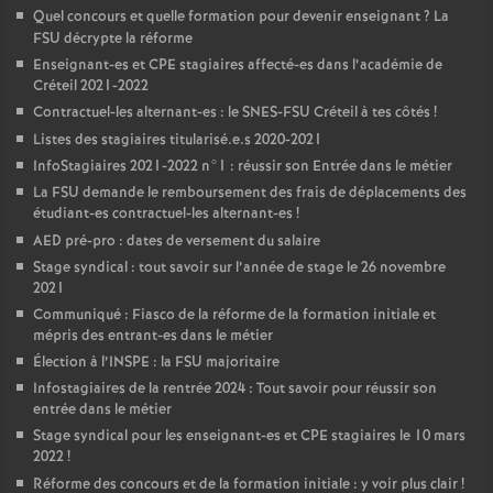
Quel concours et quelle formation pour devenir enseignant
? La
FSU
décrypte la réforme
Enseignant-es et
CPE
stagiaires affecté-es dans l’académie de
Créteil 2021-2022
Contractuel-les alternant-es : le
SNES
-
FSU
Créteil à tes côtés
!
Listes des stagiaires titularisé.e.s 2020-2021
InfoStagiaires 2021-2022 n°1 : réussir son Entrée dans le métier
La
FSU
demande le remboursement des frais de déplacements des
étudiant-es contractuel-les alternant-es
!
AED
pré-pro : dates de versement du salaire
Stage syndical : tout savoir sur l’année de stage le 26 novembre
2021
Communiqué : Fiasco de la réforme de la formation initiale et
mépris des entrant-es dans le métier
Élection à l’
INSPE
: la
FSU
majoritaire
Infostagiaires de la rentrée 2024 : Tout savoir pour réussir son
entrée dans le métier
Stage syndical pour les enseignant-es et
CPE
stagiaires le 10 mars
2022
!
Réforme des concours et de la formation initiale : y voir plus clair
!