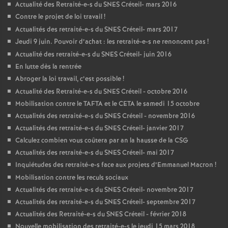
Actualité des Retraité-e-s du
SNES
Créteil- mars 2016
Contre le projet de loi travail
!
Actualités des retraité-e-s du
SNES
Créteil- mars 2017
Jeudi 9 juin. Pouvoir d’achat : les retraité-e-s ne renoncent pas
!
Actualité des retraité-e-s du
SNES
Créteil- juin 2016
En lutte dès la rentrée
Abroger la loi travail, c’est possible
!
Actualité des Retraité-e-s du
SNES
Créteil - octobre 2016
Mobilisation contre le
TAFTA
et le
CETA
le samedi 15 octobre
Actualités des retraité-e-s du
SNES
Créteil - novembre 2016
Actualités des retraité-e-s du
SNES
Créteil- janvier 2017
Calculez combien vous coûtera par an la hausse de la
CSG
Actualités des retraité-e-s du
SNES
Créteil- mai 2017
Inquiétudes des retraité-e-s face aux projets d’Emmanuel Macron
!
Mobilisation contre les reculs sociaux
Actualités des retraité-e-s du
SNES
Créteil- novembre 2017
Actualités des retraité-e-s du
SNES
Créteil- septembre 2017
Actualités des Retraité-e-s du
SNES
Créteil - février 2018
Nouvelle mobilisation des retraité-e-s le jeudi 15 mars 2018