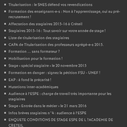
Titularisation : le
SNES
défend vos revendications
Formation des enseignant-e-s : Non à l’apprentissage, oui au pré-
recrutement
!
Affectation des stagiaires 2015-16 à Créteil
Stagiaires 2015-16 : Tout savoir sur votre année de stage
!
Liste de titularisation des stagiaires
CAPA
de Titularisation des professeurs agrégé-e-s 2015.
Formation ... sans formateur
?
Mobilisation pour la formation
!
Stage «
spécial stagiaire
» le 20 novembre 2015
Formation en danger : signez la pétition
FSU
-
UNEF
!
EAP
: à fond la précarité
!
Mutations inter-académiques
Audience à l’
ESPE
: charge de travail très importante pour les
stagiaires
Stage «
Entrée dans le métier
» le 21 mars 2016
Infos brèves stagiaires n°4 : audience à l’
ESPE
ENQUETE
CONDITIONS
DE
STAGE
ESPE
DE
L
?
ACADEMIE
DE
CRETEIL