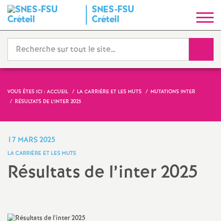
SNES
-
FSU
S
Créteil
y
Reche
n
d
VOUS ÊTES ICI :
ACCUEIL
LA CARRIÈRE ET LES MUTS
MUTATIONS INTER
RÉSULTATS DE L’INTER 2025
i
c
17 MARS 2025
LA CARRIÈRE ET LES MUTS
a
Résultats de l’inter 2025
t
N