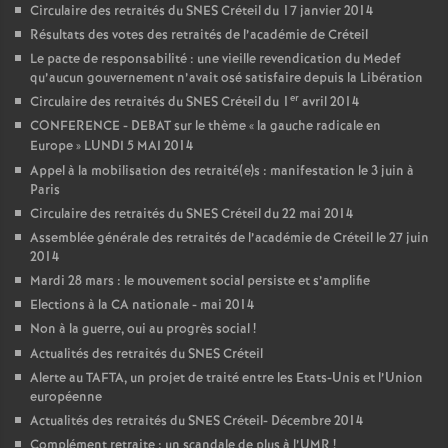
Circulaire des retraités du
SNES
Créteil du 17 janvier 2014
Résultats des votes des retraités de l’académie de Créteil
Le pacte de responsabilité : une vieille revendication du Medef
qu’aucun gouvernement n’avait osé satisfaire depuis la Libération
er
Circulaire des retraités du
SNES
Créteil du 1
avril 2014
CONFERENCE
-
DEBAT
sur le thème «
la gauche radicale en
Europe
»
LUNDI
5
MAI
2014
Appel à la mobilisation des retraité(e)s : manifestation le 3 juin à
Paris
Circulaire des retraités du
SNES
Créteil du 22 mai 2014
Assemblée générale des retraités de l’académie de Créteil le 27 juin
2014
Mardi 28 mars : le mouvement social persiste et s’amplifie
Elections à la
CA
nationale - mai 2014
Non à la guerre, oui au progrès social
!
Actualités des retraités du
SNES
Créteil
Alerte au
TAFTA
, un projet de traité entre les Etats-Unis et l’Union
européenne
Actualités des retraités du
SNES
Créteil- Décembre 2014
Complément retraite : un scandale de plus à l’
UMR
!