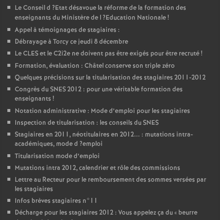
Le Conseil d
?Etat désavoue la réforme de la formation des
enseignants du Ministère de l
?Education Nationale
!
Appel à témoignages de stagiaires :
Débrayage à Torcy ce jeudi 8 décembre
Le
CLES
et le C2i2e ne doivent pas être exigés pour être recruté
!
Formation, évaluation : Châtel conserve son triple zéro
Quelques précisions sur la titularisation des stagiaires 2011-2012
Congrès du
SNES
2012 : pour une véritable formation des
enseignants
!
Notation administrative : Mode d’emploi pour les stagiaires
Inspection de titularisation : les conseils du
SNES
Stagiaires en 2011, néotitulaires en 2012... : mutations intra-
académiques, mode d
?emploi
Titularisation mode d’emploi
Mutations intra 2012, calendrier et rôle des commissions
Lettre au Recteur pour le remboursement des sommes versées par
les stagiaires
Infos brèves stagiaires n°11
Décharge pour les stagiaires 2012 : Vous appelez ça du «
beurre