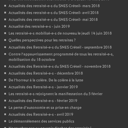
Actualités des retraité-e-s du
SNES
Créteil- mars 2018
Actualités des retraité-e-s du
SNES
Créteil- avril 2018
Actualités des retraité-e-s du
SNES
Créteil- mai 2018
Actualité des retraité-e-s - juin 2019
Les retraité-e-s mobilisé-e-s de nouveau le jeudi 14 juin 2018
Quelles perspectives pour les retraites
?
Actualités des Retraité-e-s du
SNES
Créteil - septembre 2018
Contre l’appauvrissement programmé de tous les retraité-e-s,
mobilisation du 18 octobre
Actualités des Retraité-e-s du
SNES
Créteil - novembre 2018
Actualités des Retraité-e-s - décembre 2018
De l’horreur à la colère. De la colère à la lutte
Actualités des Retraité-e-s - janvier 2019
Les retraité-e-s rejoignent la manifestation du 5 février
Actualités des Retraité-e-s - février 2019
La perte d’autonomie et sa prise en charge
Actualités des Retraité-e-s - avril 2019
Le démantèlement des services publics