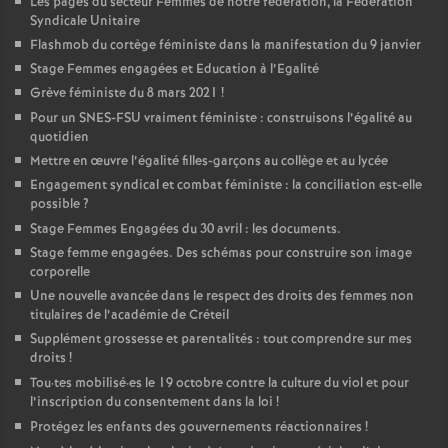
Les pages du secteur Femmes de notre fédération, la Fédération
Syndicale Unitaire
Flashmob du cortège féministe dans la manifestation du 9 janvier
Stage Femmes engagées et Education à l’Egalité
Grève féministe du 8 mars 2021
!
Pour un
SNES
-
FSU
vraiment féministe : construisons l’égalité au
quotidien
Mettre en œuvre l’égalité filles-garçons au collège et au lycée
Engagement syndical et combat féministe : la conciliation est-elle
possible
?
Stage Femmes Engagées du 30 avril : les documents.
Stage femme engagées. Des schémas pour construire son image
corporelle
Une nouvelle avancée dans le respect des droits des femmes non
titulaires de l’académie de Créteil
Supplément grossesse et parentalités : tout comprendre sur mes
droits
!
Tou
·
tes mobilisé
·
es le 19 octobre contre la culture du viol et pour
l’inscription du consentement dans la loi
!
Protégez les enfants des gouvernements réactionnaires
!