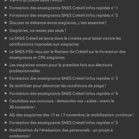
Y-a-t-il un pilote dans l’avion
?
Formation des enseignants
SNES
Créteil Infos rapides n°1
Formation des enseignants
SNES
Créteil Infos rapides n°2
Discuter et débattre entre stagiaires, c’est essentiel
!
Stagiaires, ne restez pas seuls
!
Le
SNES
Créteil se lance dans le cinéma pour lutter contre les
certifications imposées aux stagiaires
Le
SNES
-
FSU
reçu par le Recteur de Créteil sur la formation des
enseignants et
CPE
stagiaires
Les stagiaires votent pour la première fois aux élections
professionnelles
Formation des enseignants
SNES
Créteil Infos rapides n°3
Se mobiliser pour dénoncer les conditions de stage
!
Formation des enseignants
SNES
Créteil Infos rapides n°4
Candidats aux concours : demandez vos «
aides
» avant le
30 novembre
!
AG
des stagiaires des 15 et 17 novembre, la mobilisation continue
!
Formation des enseignants
SNES
Créteil Infos rapides n°5
Modification de l’évaluation des personnels : un projet à
combattre
!