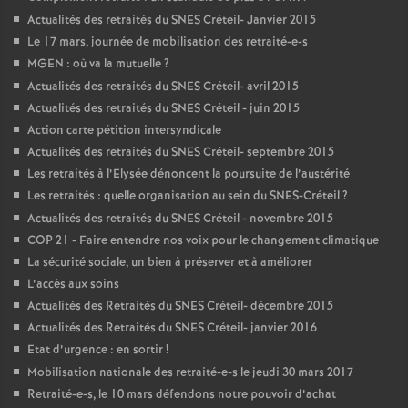
Actualités des retraités du
SNES
Créteil- Janvier 2015
Le 17 mars, journée de mobilisation des retraité-e-s
MGEN
: où va la mutuelle
?
Actualités des retraités du
SNES
Créteil- avril 2015
Actualités des retraités du
SNES
Créteil - juin 2015
Action carte pétition intersyndicale
Actualités des retraités du
SNES
Créteil- septembre 2015
Les retraités à l’Elysée dénoncent la poursuite de l’austérité
Les retraités : quelle organisation au sein du
SNES
-Créteil
?
Actualités des retraités du
SNES
Créteil - novembre 2015
COP
21 - Faire entendre nos voix pour le changement climatique
La sécurité sociale, un bien à préserver et à améliorer
L’accès aux soins
Actualités des Retraités du
SNES
Créteil- décembre 2015
Actualités des Retraités du
SNES
Créteil- janvier 2016
Etat d’urgence : en sortir
!
Mobilisation nationale des retraité-e-s le jeudi 30 mars 2017
Retraité-e-s, le 10 mars défendons notre pouvoir d’achat