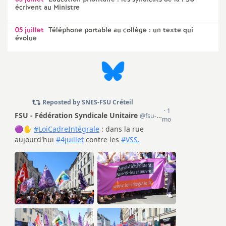
e
écrivent au Ministre
s
05 juillet
Téléphone portable au collège : un texte qui
évolue
E
n
s
e
i
g
n