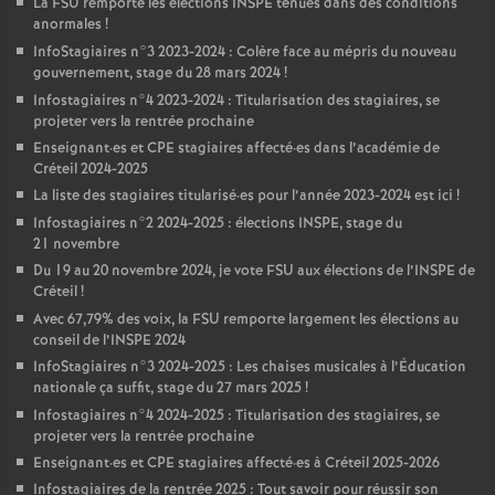
La
FSU
remporte les élections
INSPE
tenues dans des conditions
anormales
!
InfoStagiaires n°3 2023-2024 : Colère face au mépris du nouveau
gouvernement, stage du 28 mars 2024
!
Infostagiaires n°4 2023-2024 : Titularisation des stagiaires, se
projeter vers la rentrée prochaine
Enseignant
·
es et
CPE
stagiaires affecté
·
es dans l’académie de
Créteil 2024-2025
La liste des stagiaires titularisé
·
es pour l’année 2023-2024 est ici
!
Infostagiaires n°2 2024-2025 : élections
INSPE
, stage du
21 novembre
Du 19 au 20 novembre 2024, je vote
FSU
aux élections de l’
INSPE
de
Créteil
!
Avec 67,79% des voix, la
FSU
remporte largement les élections au
conseil de l’
INSPE
2024
InfoStagiaires n°3 2024-2025 : Les chaises musicales à l’Éducation
nationale ça suffit, stage du 27 mars 2025
!
Infostagiaires n°4 2024-2025 : Titularisation des stagiaires, se
projeter vers la rentrée prochaine
Enseignant
·
es et
CPE
stagiaires affecté
·
es à Créteil 2025-2026
Infostagiaires de la rentrée 2025 : Tout savoir pour réussir son