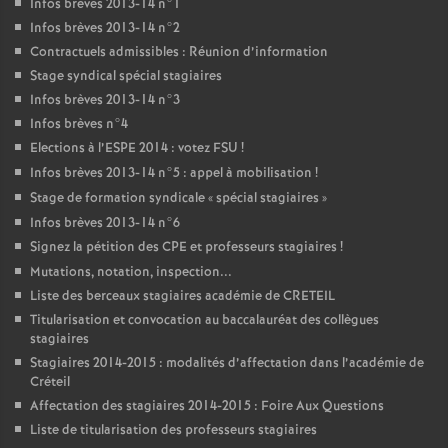
Infos brèves 2013-14 n°1
Infos brèves 2013-14 n°2
Contractuels admissibles : Réunion d’information
Stage syndical spécial stagiaires
Infos brèves 2013-14 n°3
Infos brèves n°4
Elections à l’
ESPE
2014 : votez
FSU
!
Infos brèves 2013-14 n°5 : appel à mobilisation
!
Stage de formation syndicale «
spécial stagiaires
»
Infos brèves 2013-14 n°6
Signez la pétition des
CPE
et professeurs stagiaires
!
Mutations, notation, inspection...
Liste des berceaux stagiaires académie de
CRETEIL
Titularisation et convocation au baccalauréat des collègues
stagiaires
Stagiaires 2014-2015 : modalités d’affectation dans l’académie de
Créteil
Affectation des stagiaires 2014-2015 : Foire Aux Questions
Liste de titularisation des professeurs stagiaires