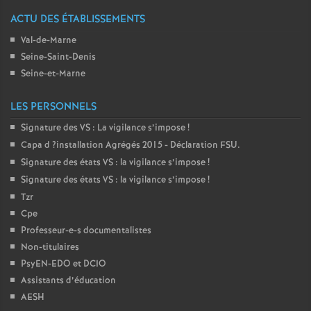
e
ACTU DES ÉTABLISSEMENTS
Val-de-Marne
c
Seine-Saint-Denis
Seine-et-Marne
o
LES PERSONNELS
n
Signature des
VS
: La vigilance s’impose
!
Capa d
?installation Agrégés 2015 - Déclaration
FSU
.
d
Signature des états
VS
: la vigilance s’impose
!
Signature des états
VS
: la vigilance s’impose
!
d
Tzr
Cpe
e
Professeur-e-s documentalistes
Non-titulaires
g
PsyEN-
EDO
et
DCIO
Assistants d’éducation
r
AESH