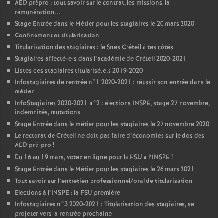
AED
prépro : tout savoir sur le contrat, les missions, la
rémunération...
Stage Entrée dans le Métier pour les stagiaires le 20 mars 2020
Confinement et titularisation
Titularisation des stagiaires : le Snes Créteil à tes côtés
Stagiaires affecté-e-s dans l’académie de Créteil 2020-2021
Listes des stagiaires titularisé.e.s 2019-2020
Infostagiaires de rentrée n°1 2020-2021 : réussir son entrée dans le
métier
InfoStagiaires 2020-2021 n°2 : élections
INSPE
, stage 27 novembre,
indemnités, mutations
Stage Entrée dans le métier pour les stagiaires le 27 novembre 2020
Le rectorat de Créteil ne doit pas faire d’économies sur le dos des
AED
pré-pro
!
Du 16 au 19 mars, votez en ligne pour la
FSU
à l’
INSPE
!
Stage Entrée dans le Métier pour les stagiaires le 26 mars 2021
Tout savoir sur l’entretien professionnel/oral de titularisation
Elections à l’
INSPE
: la
FSU
première
Infostagiaires n°3 2020-2021 : Titularisation des stagiaires, se
projeter vers la rentrée prochaine