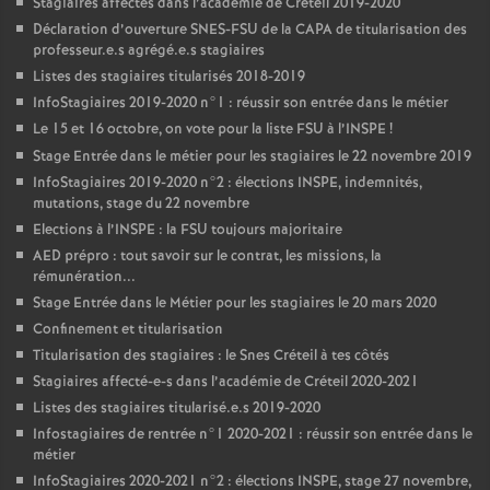
Stagiaires affectés dans l’académie de Créteil 2019-2020
Déclaration d’ouverture
SNES
-
FSU
de la
CAPA
de titularisation des
professeur.e.s agrégé.e.s stagiaires
Listes des stagiaires titularisés 2018-2019
InfoStagiaires 2019-2020 n°1 : réussir son entrée dans le métier
Le 15 et 16 octobre, on vote pour la liste
FSU
à l’
INSPE
!
Stage Entrée dans le métier pour les stagiaires le 22 novembre 2019
InfoStagiaires 2019-2020 n°2 : élections
INSPE
, indemnités,
mutations, stage du 22 novembre
Elections à l’
INSPE
: la
FSU
toujours majoritaire
AED
prépro : tout savoir sur le contrat, les missions, la
rémunération...
Stage Entrée dans le Métier pour les stagiaires le 20 mars 2020
Confinement et titularisation
Titularisation des stagiaires : le Snes Créteil à tes côtés
Stagiaires affecté-e-s dans l’académie de Créteil 2020-2021
Listes des stagiaires titularisé.e.s 2019-2020
Infostagiaires de rentrée n°1 2020-2021 : réussir son entrée dans le
métier
InfoStagiaires 2020-2021 n°2 : élections
INSPE
, stage 27 novembre,