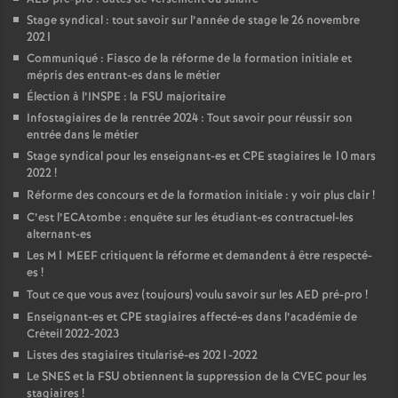
Stage syndical : tout savoir sur l’année de stage le 26 novembre
2021
Communiqué : Fiasco de la réforme de la formation initiale et
mépris des entrant-es dans le métier
Élection à l’
INSPE
: la
FSU
majoritaire
Infostagiaires de la rentrée 2024 : Tout savoir pour réussir son
entrée dans le métier
Stage syndical pour les enseignant-es et
CPE
stagiaires le 10 mars
2022
!
Réforme des concours et de la formation initiale : y voir plus clair
!
C’est l’ECAtombe : enquête sur les étudiant-es contractuel-les
alternant-es
Les M1
MEEF
critiquent la réforme et demandent à être respecté-
es
!
Tout ce que vous avez (toujours) voulu savoir sur les
AED
pré-pro
!
Enseignant-es et
CPE
stagiaires affecté-es dans l’académie de
Créteil 2022-2023
Listes des stagiaires titularisé-es 2021-2022
Le
SNES
et la
FSU
obtiennent la suppression de la
CVEC
pour les
stagiaires
!