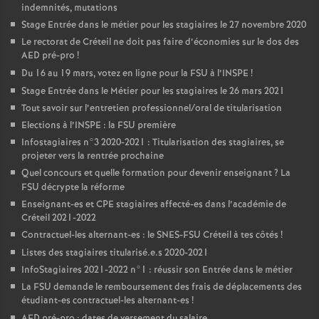
indemnités, mutations
Stage Entrée dans le métier pour les stagiaires le 27 novembre 2020
Le rectorat de Créteil ne doit pas faire d’économies sur le dos des
AED
pré-pro
!
Du 16 au 19 mars, votez en ligne pour la
FSU
à l’
INSPE
!
Stage Entrée dans le Métier pour les stagiaires le 26 mars 2021
Tout savoir sur l’entretien professionnel/oral de titularisation
Elections à l’
INSPE
: la
FSU
première
Infostagiaires n°3 2020-2021 : Titularisation des stagiaires, se
projeter vers la rentrée prochaine
Quel concours et quelle formation pour devenir enseignant
? La
FSU
décrypte la réforme
Enseignant-es et
CPE
stagiaires affecté-es dans l’académie de
Créteil 2021-2022
Contractuel-les alternant-es : le
SNES
-
FSU
Créteil à tes côtés
!
Listes des stagiaires titularisé.e.s 2020-2021
InfoStagiaires 2021-2022 n°1 : réussir son Entrée dans le métier
La
FSU
demande le remboursement des frais de déplacements des
étudiant-es contractuel-les alternant-es
!
AED
pré-pro : dates de versement du salaire