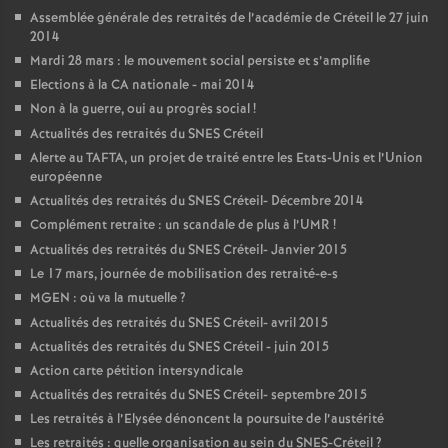
Assemblée générale des retraités de l’académie de Créteil le 27 juin
2014
Mardi 28 mars : le mouvement social persiste et s’amplifie
Elections à la
CA
nationale - mai 2014
Non à la guerre, oui au progrès social
!
Actualités des retraités du
SNES
Créteil
Alerte au
TAFTA
, un projet de traité entre les Etats-Unis et l’Union
européenne
Actualités des retraités du
SNES
Créteil- Décembre 2014
Complément retraite : un scandale de plus à l’
UMR
!
Actualités des retraités du
SNES
Créteil- Janvier 2015
Le 17 mars, journée de mobilisation des retraité-e-s
MGEN
: où va la mutuelle
?
Actualités des retraités du
SNES
Créteil- avril 2015
Actualités des retraités du
SNES
Créteil - juin 2015
Action carte pétition intersyndicale
Actualités des retraités du
SNES
Créteil- septembre 2015
Les retraités à l’Elysée dénoncent la poursuite de l’austérité
Les retraités : quelle organisation au sein du
SNES
-Créteil
?