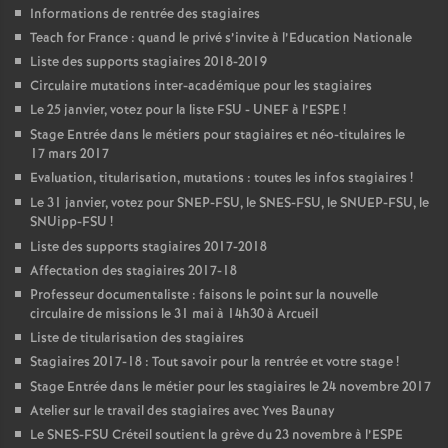
Informations de rentrée des stagiaires
Teach for France : quand le privé s’invite à l’Education Nationale
Liste des supports stagiaires 2018-2019
Circulaire mutations inter-académique pour les stagiaires
Le 25 janvier, votez pour la liste
FSU
-
UNEF
à l’
ESPE
!
Stage Entrée dans le métiers pour stagiaires et néo-titulaires le
17 mars 2017
Evaluation, titularisation, mutations : toutes les infos stagiaires
!
Le 31 janvier, votez pour
SNEP
-
FSU
, le
SNES
-
FSU
, le
SNUEP
-
FSU
, le
SNUipp-
FSU
!
Liste des supports stagiaires 2017-2018
Affectation des stagiaires 2017-18
Professeur documentaliste : faisons le point sur la nouvelle
circulaire de missions le 31 mai à 14h30 à Arcueil
Liste de titularisation des stagiaires
Stagiaires 2017-18 : Tout savoir pour la rentrée et votre stage
!
Stage Entrée dans le métier pour les stagiaires le 24 novembre 2017
Atelier sur le travail des stagiaires avec Yves Baunay
Le
SNES
-
FSU
Créteil soutient la grève du 23 novembre à l’
ESPE