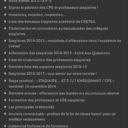
Infos brèves 2013-14 n°6
Signez la pétition des
CPE
et professeurs stagiaires
!
Mutations, notation, inspection...
Liste des berceaux stagiaires académie de
CRETEIL
Titularisation et convocation au baccalauréat des collègues
stagiaires
Stagiaires 2014-2015 : modalités d’affectation dans l’académie de
Créteil
Affectation des stagiaires 2014-2015 : Foire Aux Questions
Liste de titularisation des professeurs stagiaires
Dernière liste des supports stagiaires 2014-15
Stagiaires 2014-2015 : tout savoir sur votre rentrée
!
Stage syndical : «
STAGIAIRE
...
ET
D
?J
?
ENSEIGNANT
/
CPE
»
vendredi 14 novembre 2014
Dernière minute : affectation des lauréat-e-s du concours réservé
Formation des professeurs et
CPE
stagiaires
Les principales indemnités
Anciens contractuels : profitez de la fin de clause butoir pour un
meilleur reclassement
Indemnité forfaitaire de formation