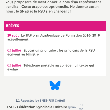
vous proposera de mentionner le nom d’un représentant
e
syndical. Cette étape est optionnelle. Ne donnez aucun
nom : le
SNES
et la
FSU
s’en chargent
!
c
BRÈVES
o
29 août
Le
PAF
plan Académique de Formation 2018- 2019
actuellement
n
05 juillet
Education prioritaire : les syndicats de la
FSU
d
écrivent au Ministre
d
05 juillet
Téléphone portable au collège : un texte qui
évolue
e
g
r