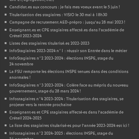
Candidat.es aux concours : je fais mes voeux avant le 5 juin
!
Titularisation des stagiaires :
VISIO
le 30 mai à 18h30
Campagne de recrutement
AED
-prépro : jusqu’au 28 mai 2023
!
Enseignant.es et
CPE
stagiaires affecté.es dans l’académie de
Créteil 2023-2024
Listes des stagiaires titularisé.es 2022-2023
InfoStagiaires 2023-2024 n°1 : réussir son Entrée dans le métier
InfoStagiaires n°2 2023-2024 : élections
INSPE
, stage du
24 novembre
La
FSU
remporte les élections
INSPE
tenues dans des conditions
anormales
!
InfoStagiaires n°3 2023-2024 : Colère face au mépris du nouveau
gouvernement, stage du 28 mars 2024
!
Infostagiaires n°4 2023-2024 : Titularisation des stagiaires, se
projeter vers la rentrée prochaine
Enseignant
·
es et
CPE
stagiaires affecté
·
es dans l’académie de
Créteil 2024-2025
La liste des stagiaires titularisé
·
es pour l’année 2023-2024 est ici
!
Infostagiaires n°2 2024-2025 : élections
INSPE
, stage du