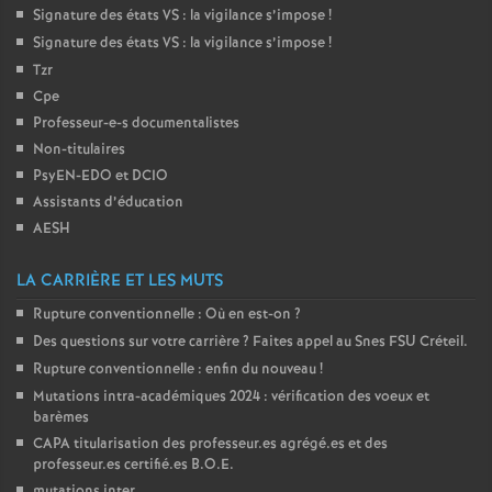
Signature des états
VS
: la vigilance s’impose
!
Signature des états
VS
: la vigilance s’impose
!
Tzr
Cpe
Professeur-e-s documentalistes
Non-titulaires
PsyEN-
EDO
et
DCIO
Assistants d’éducation
AESH
LA CARRIÈRE ET LES MUTS
Rupture conventionnelle : Où en est-on
?
Des questions sur votre carrière
? Faites appel au Snes
FSU
Créteil.
Rupture conventionnelle : enfin du nouveau
!
Mutations intra-académiques 2024 : vérification des voeux et
barèmes
CAPA
titularisation des professeur.es agrégé.es et des
professeur.es certifié.es
B.O.E.
mutations inter