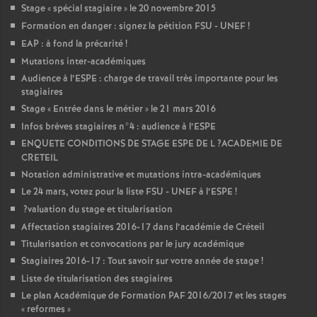
Stage «
spécial stagiaire
» le 20 novembre 2015
Formation en danger : signez la pétition
FSU
-
UNEF
!
EAP
: à fond la précarité
!
Mutations inter-académiques
Audience à l’
ESPE
: charge de travail très importante pour les
stagiaires
Stage «
Entrée dans le métier
» le 21 mars 2016
Infos brèves stagiaires n°4 : audience à l’
ESPE
ENQUETE
CONDITIONS
DE
STAGE
ESPE
DE
L
?
ACADEMIE
DE
CRETEIL
Notation administrative et mutations intra-académiques
Le 24 mars, votez pour la liste
FSU
-
UNEF
à l’
ESPE
!
?valuation du stage et titularisation
Affectation stagiaires 2016-17 dans l’académie de Créteil
Titularisation et convocations par le jury académique
Stagiaires 2016-17 : Tout savoir sur votre année de stage
!
Liste de titularisation des stagiaires
Le plan Académique de Formation
PAF
2016/2017 et les stages
«
reformes
»