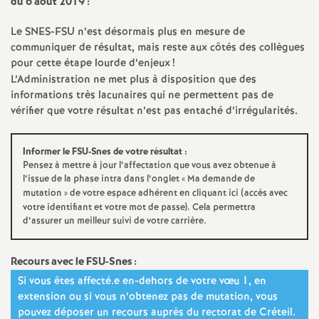
e
du 6 août 2019 :
s
Le
SNES
-
FSU
n’est désormais plus en mesure de
communiquer de résultat, mais reste aux côtés des collègues
pour cette étape lourde d’enjeux
!
E
L’Administration ne met plus à disposition que des
informations très lacunaires qui ne permettent pas de
n
vérifier que votre résultat n’est pas entaché d’irrégularités.
s
Informer le
FSU
-Snes de votre résultat :
Pensez à mettre à jour l’affectation que vous avez obtenue à
e
l’issue de la phase intra dans l’onglet «
Ma demande de
mutation
» de votre espace adhérent en cliquant ici (accès avec
votre identifiant et votre mot de passe). Cela permettra
i
d’assurer un meilleur suivi de votre carrière.
g
Recours avec le
FSU
-Snes :
Si vous êtes affecté.e en-dehors de votre vœu 1, en
n
extension ou si vous n’obtenez pas de mutation, vous
pouvez déposer un recours auprès du rectorat de Créteil.