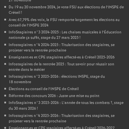
21 novembre
Du 19 au 20 novembre 2024, je vote
FSU
aux élections de l’
INSPE
de
Créteil
!
Avec 67,79% des voix, la
FSU
remporte largement les élections au
conseil de l’
INSPE
2024
InfoStagiaires n°3 2024-2025 : Les chaises musicales à l’Éducation
nationale ça suffit, stage du 27 mars 2025
!
Infostagiaires n°4 2024-2025 : Titularisation des stagiaires, se
projeter vers la rentrée prochaine
Enseignant
·
es et
CPE
stagiaires affecté
·
es à Créteil 2025-2026
Infostagiaires de la rentrée 2025 : Tout savoir pour réussir son
entrée dans le métier
Infostagiaires n°2 2025-2026 : élections
INSPE
, stage du
18 novembre
Élections au conseil de l’
INSPE
de Créteil
Réforme des concours 2026 : Juste une mise au point
InfoStagiaires n°3 2025-2026 : L’année de tous les combats
?, stage
du 30 mars 2026
!
Infostagiaires n°4 2025-2026 : Titularisation des stagiaires, se
projeter vers la rentrée prochaine
Enseignant
·
es et
CPE
stagiaires affecté
·
es à Créteil 2026-2027