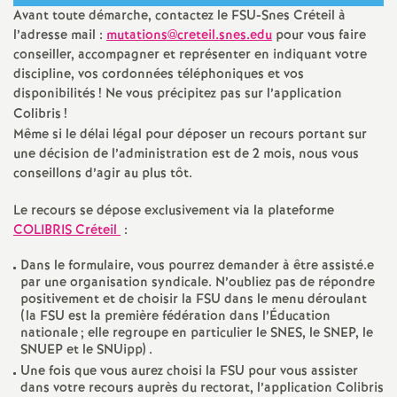
e
Avant toute démarche, contactez le
FSU
-Snes Créteil à
l’adresse mail :
mutations@creteil.snes.edu
pour vous faire
m
conseiller, accompagner et représenter en indiquant votre
discipline, vos cordonnées téléphoniques et vos
e
disponibilités
! Ne vous précipitez pas sur l’application
Colibris
!
Même si le délai légal pour déposer un recours portant sur
n
une décision de l’administration est de 2 mois, nous vous
conseillons d’agir au plus tôt.
t
Le recours se dépose exclusivement via la plateforme
s
COLIBRIS
Créteil
:
Dans le formulaire, vous pourrez demander à être assisté.e
d
par une organisation syndicale. N’oubliez pas de répondre
positivement et de choisir la
FSU
dans le menu déroulant
(la
FSU
est la première fédération dans l’Éducation
e
nationale
; elle regroupe en particulier le
SNES
, le
SNEP
, le
SNUEP
et le SNUipp) .
S
Une fois que vous aurez choisi la
FSU
pour vous assister
dans votre recours auprès du rectorat, l’application Colibris