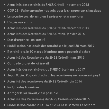
Actualités des retraités du
SNES
Créteil - novembre 2015
COP
21 - Faire entendre nos voix pour le changement climatique
La sécurité sociale, un bien à préserver et à améliorer
L’accès aux soins
Actualités des Retraités du
SNES
Créteil- décembre 2015
Actualités des Retraités du
SNES
Créteil- janvier 2016
Etat d’urgence : en sortir
!
Mobilisation nationale des retraité-e-s le jeudi 30 mars 2017
Retraité-e-s, le 10 mars défendons notre pouvoir d’achat
Actualité des Retraité-e-s du
SNES
Créteil- mars 2016
Contre le projet de loi travail
!
Actualités des retraité-e-s du
SNES
Créteil- mars 2017
Jeudi 9 juin. Pouvoir d’achat : les retraité-e-s ne renoncent pas
!
Actualité des retraité-e-s du
SNES
Créteil- juin 2016
En lutte dès la rentrée
Abroger la loi travail, c’est possible
!
Actualité des Retraité-e-s du
SNES
Créteil - octobre 2016
Mobilisation contre le
TAFTA
et le
CETA
le samedi 15 octobre