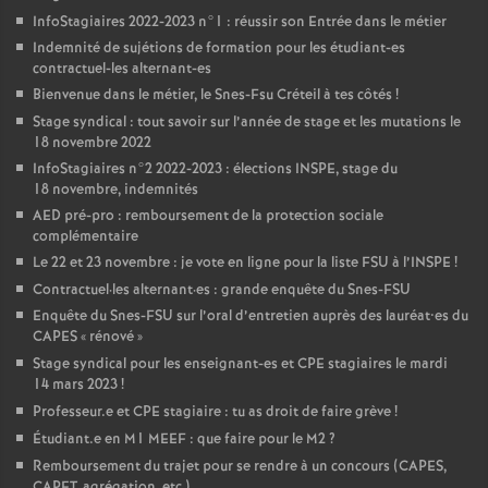
InfoStagiaires 2022-2023 n°1 : réussir son Entrée dans le métier
Indemnité de sujétions de formation pour les étudiant-es
contractuel-les alternant-es
Bienvenue dans le métier, le Snes-Fsu Créteil à tes côtés
!
Stage syndical : tout savoir sur l’année de stage et les mutations le
18 novembre 2022
InfoStagiaires n°2 2022-2023 : élections
INSPE
, stage du
18 novembre, indemnités
AED
pré-pro : remboursement de la protection sociale
complémentaire
Le 22 et 23 novembre : je vote en ligne pour la liste
FSU
à l’
INSPE
!
Contractuel
·
les alternant
·
es : grande enquête du Snes-
FSU
Enquête du Snes-
FSU
sur l’oral d’entretien auprès des lauréat•es du
CAPES
«
rénové
»
Stage syndical pour les enseignant-es et
CPE
stagiaires le mardi
14 mars 2023
!
Professeur.e et
CPE
stagiaire : tu as droit de faire grève
!
Étudiant.e en M1
MEEF
: que faire pour le M2
?
Remboursement du trajet pour se rendre à un concours (
CAPES
,
CAPET
, agrégation, etc.)