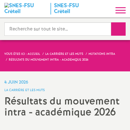
SNES
-
FSU
S
Créteil
y
Reche
n
d
VOUS ÊTES ICI :
ACCUEIL
LA CARRIÈRE ET LES MUTS
MUTATIONS INTRA
RÉSULTATS DU MOUVEMENT INTRA - ACADÉMIQUE 2026
i
c
4 JUIN 2026
LA CARRIÈRE ET LES MUTS
a
Résultats du mouvement
intra - académique 2026
t
N