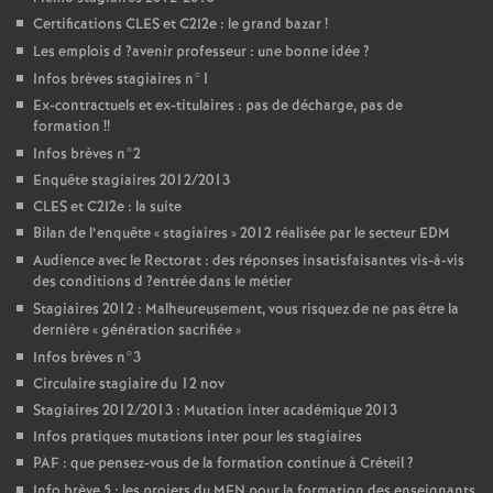
Certifications
CLES
et C2I2e : le grand bazar
!
Les emplois d
?avenir professeur : une bonne idée
?
Infos brèves stagiaires n°1
Ex-contractuels et ex-titulaires : pas de décharge, pas de
formation
!!
Infos brèves n°2
Enquête stagiaires 2012/2013
CLES
et C2I2e : la suite
Bilan de l’enquête «
stagiaires
» 2012 réalisée par le secteur
EDM
Audience avec le Rectorat : des réponses insatisfaisantes vis-à-vis
des conditions d
?entrée dans le métier
Stagiaires 2012 : Malheureusement, vous risquez de ne pas être la
dernière «
génération sacrifiée
»
Infos brèves n°3
Circulaire stagiaire du 12 nov
Stagiaires 2012/2013 : Mutation inter académique 2013
Infos pratiques mutations inter pour les stagiaires
PAF
: que pensez-vous de la formation continue à Créteil
?
Info brève 5 : les projets du
MEN
pour la formation des enseignants