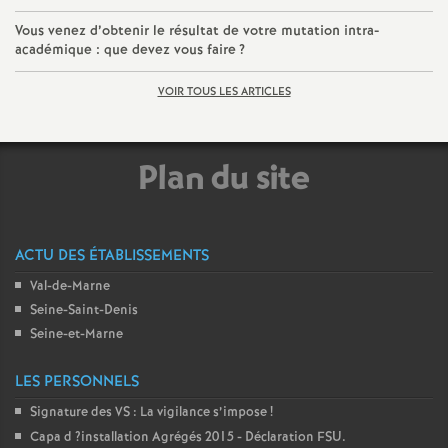
Vous venez d’obtenir le résultat de votre mutation intra-
o
académique : que devez vous faire
?
u
VOIR TOUS LES ARTICLES
r
Plan du site
s
ACTU DES ÉTABLISSEMENTS
Val-de-Marne
Seine-Saint-Denis
Seine-et-Marne
LES PERSONNELS
Signature des
VS
: La vigilance s’impose
!
Capa d
?installation Agrégés 2015 - Déclaration
FSU
.