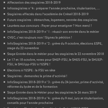
Affectation des stagiaires 2018-2019
Infostagiaires n°4 : préparer l’année prochaine, titularisation, ...
Stagiaires affectés dans l’académie de Créteil 2018-2019
Futurs stagiaires : démarches, logement, rentrée des stagiaires
Lauréats aux concours : Payer pour enseigner
? Non merci
!
InfoStagiaires 2018-2019 n°1 : réussir son entrée dans le métier
CVEC
, c’est toujours non
! Signez la pétition
!
InfoStagiaires 2018-2019 n°2 : grève du 9 octobre, élections
ESPE
,
stage du 22 novembre
Stage Entrée dans le métier pour les stagiaires le 22 novembre 2018
Le 17 et 18 octobre, votez pour
SNEP
-
FSU
, le
SNES
-
FSU
, le
SNUEP
-
FSU
, le SNUipp-
FSU
à l’
ESPE
!
Elections à l’
ESPE
: la
FSU
en tête
Stagiaires : demandez la prime d’activité
!
InfoStagiaires 2018-2019 n°3 : grève du 24 janvier, prime d’activité,
réforme du lycée et de la formation
Stage Entrée dans le Métier pour les stagiaires le 26 mars 2019
InfoStagiaires 2018-2019 n°4 : grève du 9 mai, jury et titularisation,
conseils pour l’année prochaine