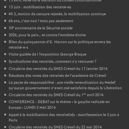
13 avril, veille de la décision du conseil constitutionnel
15 juin : mobilisation des retraité-es
49.3, motion de censure rejetée, la mobilisation continue
64 ans, c’est non
! mais pas seulement
e
70
anniversaire de la Sécurité sociale
2026, pour la paix… et contre l’extrême droite
Bilan du quinquennat d’E. Macron sur la politique envers les
retraité-e-s
Visite guidée de l
?exposition George Braque
Syndicalisme des retraités, comment s’y retrouver
?
Circulaire des retraités du
SNES
Créteil du 17 janvier 2014
Résultats des votes des retraités de l’académie de Créteil
Le pacte de responsabilité : une vieille revendication du Medef
qu’aucun gouvernement n’avait osé satisfaire depuis la Libération
er
Circulaire des retraités du
SNES
Créteil du 1
avril 2014
CONFERENCE
-
DEBAT
sur le thème «
la gauche radicale en
Europe
»
LUNDI
5
MAI
2014
Appel à la mobilisation des retraité(e)s : manifestation le 3 juin à
Paris
Circulaire des retraités du
SNES
Créteil du 22 mai 2014