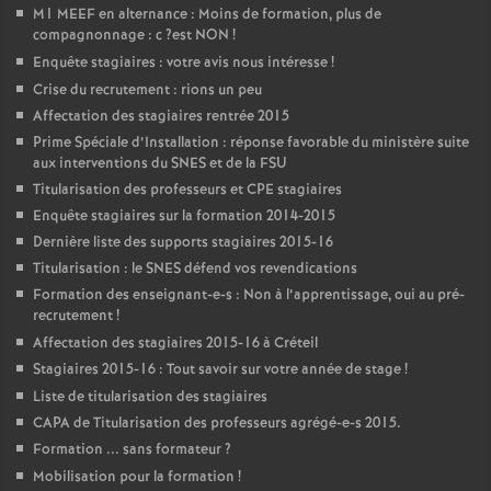
M1
MEEF
en alternance : Moins de formation, plus de
compagnonnage : c
?est
NON
!
Enquête stagiaires : votre avis nous intéresse
!
Crise du recrutement : rions un peu
Affectation des stagiaires rentrée 2015
Prime Spéciale d’Installation : réponse favorable du ministère suite
aux interventions du
SNES
et de la
FSU
Titularisation des professeurs et
CPE
stagiaires
Enquête stagiaires sur la formation 2014-2015
Dernière liste des supports stagiaires 2015-16
Titularisation : le
SNES
défend vos revendications
Formation des enseignant-e-s : Non à l’apprentissage, oui au pré-
recrutement
!
Affectation des stagiaires 2015-16 à Créteil
Stagiaires 2015-16 : Tout savoir sur votre année de stage
!
Liste de titularisation des stagiaires
CAPA
de Titularisation des professeurs agrégé-e-s 2015.
Formation ... sans formateur
?
Mobilisation pour la formation
!