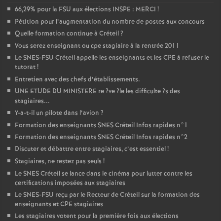
66,29% pour la
FSU
aux élections
INSPE
:
MERCI
!
Pétition pour l’augmentation du nombre de postes aux concours
Quelle formation continue à Créteil
?
Vous serez enseignant ou cpe stagiaire à la rentrée 2011
Le
SNES
-
FSU
Créteil appelle les enseignants et les
CPE
à refuser le
tutorat
!
Entretien avec des chefs d’établissements.
UNE
ETUDE
DU
MINISTERE
re
?ve
?le les difficulte
?s des
stagiaires...
Y-a-t-il un pilote dans l’avion
?
Formation des enseignants
SNES
Créteil Infos rapides n°1
Formation des enseignants
SNES
Créteil Infos rapides n°2
Discuter et débattre entre stagiaires, c’est essentiel
!
Stagiaires, ne restez pas seuls
!
Le
SNES
Créteil se lance dans le cinéma pour lutter contre les
certifications imposées aux stagiaires
Le
SNES
-
FSU
reçu par le Recteur de Créteil sur la formation des
enseignants et
CPE
stagiaires
Les stagiaires votent pour la première fois aux élections