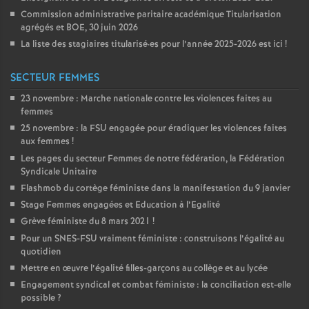
Commission administrative paritaire académique Titularisation
agrégés et
BOE
, 30 juin 2026
La liste des stagiaires titularisé
·
es pour l’année 2025-2026 est ici
!
SECTEUR FEMMES
23 novembre : Marche nationale contre les violences faites au
femmes
25 novembre : la
FSU
engagée pour éradiquer les violences faites
aux femmes
!
Les pages du secteur Femmes de notre fédération, la Fédération
Syndicale Unitaire
Flashmob du cortège féministe dans la manifestation du 9 janvier
Stage Femmes engagées et Education à l’Egalité
Grève féministe du 8 mars 2021
!
Pour un
SNES
-
FSU
vraiment féministe : construisons l’égalité au
quotidien
Mettre en œuvre l’égalité filles-garçons au collège et au lycée
Engagement syndical et combat féministe : la conciliation est-elle
possible
?