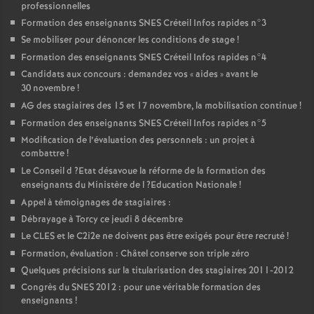
professionnelles
Formation des enseignants
SNES
Créteil Infos rapides n°3
Se mobiliser pour dénoncer les conditions de stage
!
Formation des enseignants
SNES
Créteil Infos rapides n°4
Candidats aux concours : demandez vos «
aides
» avant le
30 novembre
!
AG
des stagiaires des 15 et 17 novembre, la mobilisation continue
!
Formation des enseignants
SNES
Créteil Infos rapides n°5
Modification de l’évaluation des personnels : un projet à
combattre
!
Le Conseil d
?Etat désavoue la réforme de la formation des
enseignants du Ministère de l
?Education Nationale
!
Appel à témoignages de stagiaires :
Débrayage à Torcy ce jeudi 8 décembre
Le
CLES
et le C2i2e ne doivent pas être exigés pour être recruté
!
Formation, évaluation : Châtel conserve son triple zéro
Quelques précisions sur la titularisation des stagiaires 2011-2012
Congrès du
SNES
2012 : pour une véritable formation des
enseignants
!