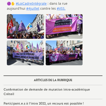
é
O
r
l
é
a
n
ARTICLES DE LA RUBRIQUE
s
Confirmation de demande de mutation intra-académique
Créteil
T
Participant.e.s à l’intra 2022, un recours est possible
!