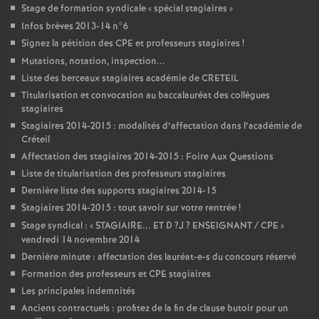
Stage de formation syndicale «
spécial stagiaires
»
Infos brèves 2013-14 n°6
Signez la pétition des
CPE
et professeurs stagiaires
!
Mutations, notation, inspection...
Liste des berceaux stagiaires académie de
CRETEIL
Titularisation et convocation au baccalauréat des collègues
stagiaires
Stagiaires 2014-2015 : modalités d’affectation dans l’académie de
Créteil
Affectation des stagiaires 2014-2015 : Foire Aux Questions
Liste de titularisation des professeurs stagiaires
Dernière liste des supports stagiaires 2014-15
Stagiaires 2014-2015 : tout savoir sur votre rentrée
!
Stage syndical : «
STAGIAIRE
...
ET
D
?J
?
ENSEIGNANT
/
CPE
»
vendredi 14 novembre 2014
Dernière minute : affectation des lauréat-e-s du concours réservé
Formation des professeurs et
CPE
stagiaires
Les principales indemnités
Anciens contractuels : profitez de la fin de clause butoir pour un