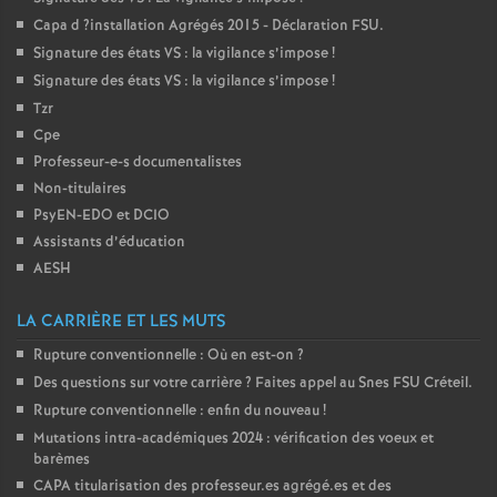
Capa d
?installation Agrégés 2015 - Déclaration
FSU
.
o
Signature des états
VS
: la vigilance s’impose
!
Signature des états
VS
: la vigilance s’impose
!
u
Tzr
Cpe
r
Professeur-e-s documentalistes
Non-titulaires
s
PsyEN-
EDO
et
DCIO
Assistants d’éducation
AESH
LA CARRIÈRE ET LES MUTS
Rupture conventionnelle : Où en est-on
?
Des questions sur votre carrière
? Faites appel au Snes
FSU
Créteil.
Rupture conventionnelle : enfin du nouveau
!
Mutations intra-académiques 2024 : vérification des voeux et
barèmes
CAPA
titularisation des professeur.es agrégé.es et des