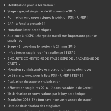
Mobilisation pour la formation
!
Stage «
spécial stagiaire
» le 20 novembre 2015
Formation en danger : signez la pétition
FSU
-
UNEF
!
EAP
: à fond la précarité
!
Mutations inter-académiques
Audience à l’
ESPE
: charge de travail très importante pour les
stagiaires
Stage «
Entrée dans le métier
» le 21 mars 2016
Infos brèves stagiaires n°4 : audience à l’
ESPE
ENQUETE
CONDITIONS
DE
STAGE
ESPE
DE
L
?
ACADEMIE
DE
CRETEIL
Notation administrative et mutations intra-académiques
Le 24 mars, votez pour la liste
FSU
-
UNEF
à l’
ESPE
!
?valuation du stage et titularisation
Affectation stagiaires 2016-17 dans l’académie de Créteil
Titularisation et convocations par le jury académique
Stagiaires 2016-17 : Tout savoir sur votre année de stage
!
Liste de titularisation des stagiaires