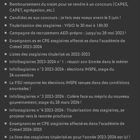
Remboursement du trajet pour se rendre à un concours (
CAPES
,
CAPET
, agrégation, etc.)
Candidat.es aux concours : je fais mes voeux avant le 5 juin
!
Titularisation des stagiaires :
VISIO
le 30 mai à 18h30
Campagne de recrutement
AED
-prépro : jusqu’au 28 mai 2023
!
Enseignant.es et
CPE
stagiaires affecté.es dans l’académie de
Créteil 2023-2024
Listes des stagiaires titularisé.es 2022-2023
InfoStagiaires 2023-2024 n°1 : réussir son Entrée dans le métier
InfoStagiaires n°2 2023-2024 : élections
INSPE
, stage du
24 novembre
La
FSU
remporte les élections
INSPE
tenues dans des conditions
anormales
!
InfoStagiaires n°3 2023-2024 : Colère face au mépris du nouveau
gouvernement, stage du 28 mars 2024
!
Infostagiaires n°4 2023-2024 : Titularisation des stagiaires, se
projeter vers la rentrée prochaine
Enseignant
·
es et
CPE
stagiaires affecté
·
es dans l’académie de
Créteil 2024-2025
La liste des stagiaires titularisé
·
es pour l’année 2023-2024 est ici
!