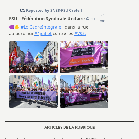
e
c
o
n
d
d
e
g
ARTICLES DE LA RUBRIQUE
r