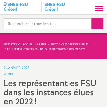
SNES
-
FSU
S
Créteil
y
Reche
n
d
VOUS ÊTES ICI :
ACCUEIL
MILITER
ÉLECTIONS PROFESSIONNELLES
LES REPRÉSENTANT
·
ES
FSU
DANS LES INSTANCES ÉLUES EN 2022
!
i
c
9 JANVIER 2023
MILITER
a
Les représentant
·
es
FSU
dans les instances élues
t
en 2022
!
N