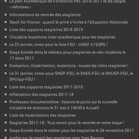
Le plan Académique de Formation
PAF
2016/2017 et les stages
«
reformes
»
Informations de rentrée des stagiaires
Teach for France : quand le privé s’invite à l’Education Nationale
Liste des supports stagiaires 2018-2019
Circulaire mutations inter-académique pour les stagiaires
Le 25 janvier, votez pour la liste
FSU
-
UNEF
à l’
ESPE
!
Stage Entrée dans le métiers pour stagiaires et néo-titulaires le
17 mars 2017
Evaluation, titularisation, mutations : toutes les infos stagiaires
!
Le 31 janvier, votez pour
SNEP
-
FSU
, le
SNES
-
FSU
, le
SNUEP
-
FSU
, le
SNUipp-
FSU
!
Liste des supports stagiaires 2017-2018
Affectation des stagiaires 2017-18
Professeur documentaliste : faisons le point sur la nouvelle
circulaire de missions le 31 mai à 14h30 à Arcueil
Liste de titularisation des stagiaires
Stagiaires 2017-18 : Tout savoir pour la rentrée et votre stage
!
Stage Entrée dans le métier pour les stagiaires le 24 novembre 2017
Atelier sur le travail des stagiaires avec Yves Baunay