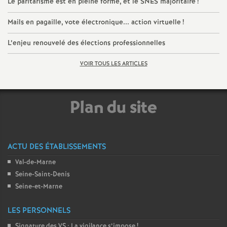
Le paritarisme est en pleine forme, et le
SNES
majoritaire
!
é
Mails en pagaille, vote électronique... action virtuelle
!
O
L’enjeu renouvelé des élections professionnelles
r
VOIR TOUS LES ARTICLES
l
Plan du site
é
a
ACTU DES ÉTABLISSEMENTS
Val-de-Marne
n
Seine-Saint-Denis
Seine-et-Marne
s
LES PERSONNELS
T
Signature des
VS
: La vigilance s’impose
!