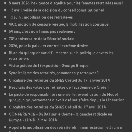
8 mars 2026, l’exigence d’égalité pour les femmes retraitées aussi
13 avril, veille de la décision du conseil constitutionnel
15 juin : mobilisation des retraité-es
49.3, motion de censure rejetée, la mobilisation continue
64 ans, c’est non
! mais pas seulement
e
70
anniversaire de la Sécurité sociale
2026, pour la paix… et contre l’extrême droite
Bilan du quinquennat d’E. Macron sur la politique envers les
retraité-e-s
Visite guidée de l
?exposition George Braque
Syndicalisme des retraités, comment s’y retrouver
?
Circulaire des retraités du
SNES
Créteil du 17 janvier 2014
Résultats des votes des retraités de l’académie de Créteil
Le pacte de responsabilité : une vieille revendication du Medef
qu’aucun gouvernement n’avait osé satisfaire depuis la Libération
er
Circulaire des retraités du
SNES
Créteil du 1
avril 2014
CONFERENCE
-
DEBAT
sur le thème «
la gauche radicale en
Europe
»
LUNDI
5
MAI
2014
Appel à la mobilisation des retraité(e)s : manifestation le 3 juin à