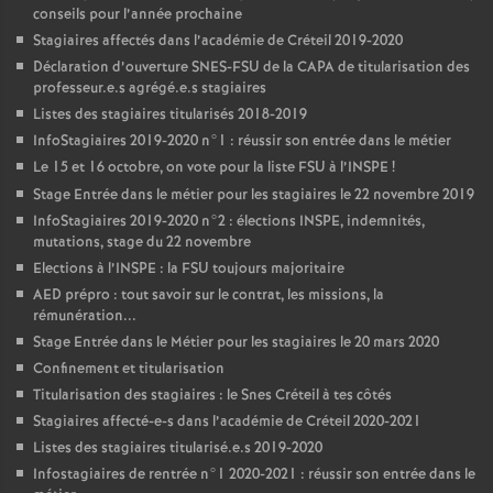
conseils pour l’année prochaine
Stagiaires affectés dans l’académie de Créteil 2019-2020
Déclaration d’ouverture
SNES
-
FSU
de la
CAPA
de titularisation des
professeur.e.s agrégé.e.s stagiaires
Listes des stagiaires titularisés 2018-2019
InfoStagiaires 2019-2020 n°1 : réussir son entrée dans le métier
Le 15 et 16 octobre, on vote pour la liste
FSU
à l’
INSPE
!
Stage Entrée dans le métier pour les stagiaires le 22 novembre 2019
InfoStagiaires 2019-2020 n°2 : élections
INSPE
, indemnités,
mutations, stage du 22 novembre
Elections à l’
INSPE
: la
FSU
toujours majoritaire
AED
prépro : tout savoir sur le contrat, les missions, la
rémunération...
Stage Entrée dans le Métier pour les stagiaires le 20 mars 2020
Confinement et titularisation
Titularisation des stagiaires : le Snes Créteil à tes côtés
Stagiaires affecté-e-s dans l’académie de Créteil 2020-2021
Listes des stagiaires titularisé.e.s 2019-2020
Infostagiaires de rentrée n°1 2020-2021 : réussir son entrée dans le