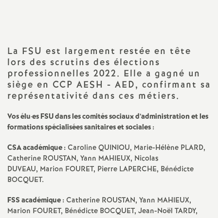
a
t
La
FSU
est largement restée en tête
lors des scrutins des élections
i
professionnelles 2022. Elle a gagné un
siège en
CCP
AESH
-
AED
, confirmant sa
o
représentativité dans ces métiers.
n
Vos élu
·
es
FSU
dans les comités sociaux d’administration et les
formations spécialisées sanitaires et sociales :
a
CSA
académique :
Caroline
QUINIOU
, Marie-Hélène
PLARD
,
Catherine
ROUSTAN
, Yann
MAHIEUX
, Nicolas
l
DUVEAU
, Marion
FOURET
, Pierre
LAPERCHE
, Bénédicte
BOCQUET
.
d
FSS
académique :
Catherine
ROUSTAN
, Yann
MAHIEUX
,
Marion
FOURET
, Bénédicte
BOCQUET
, Jean-Noël
TARDY
,