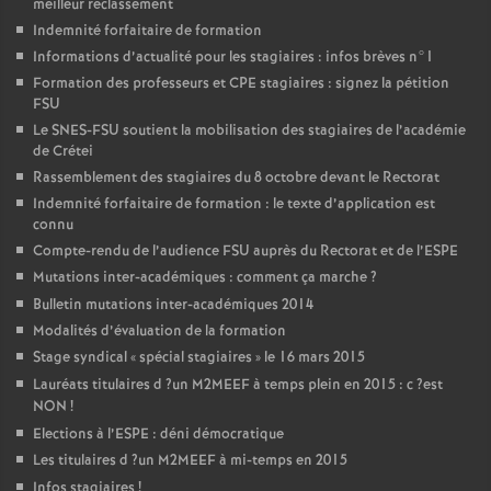
meilleur reclassement
Indemnité forfaitaire de formation
Informations d’actualité pour les stagiaires : infos brèves n°1
Formation des professeurs et
CPE
stagiaires : signez la pétition
FSU
Le
SNES
-
FSU
soutient la mobilisation des stagiaires de l’académie
de Crétei
Rassemblement des stagiaires du 8 octobre devant le Rectorat
Indemnité forfaitaire de formation : le texte d’application est
connu
Compte-rendu de l’audience
FSU
auprès du Rectorat et de l’
ESPE
Mutations inter-académiques : comment ça marche
?
Bulletin mutations inter-académiques 2014
Modalités d’évaluation de la formation
Stage syndical «
spécial stagiaires
» le 16 mars 2015
Lauréats titulaires d
?un
M2MEEF
à temps plein en 2015 : c
?est
NON
!
Elections à l’
ESPE
: déni démocratique
Les titulaires d
?un
M2MEEF
à mi-temps en 2015
Infos stagiaires
!