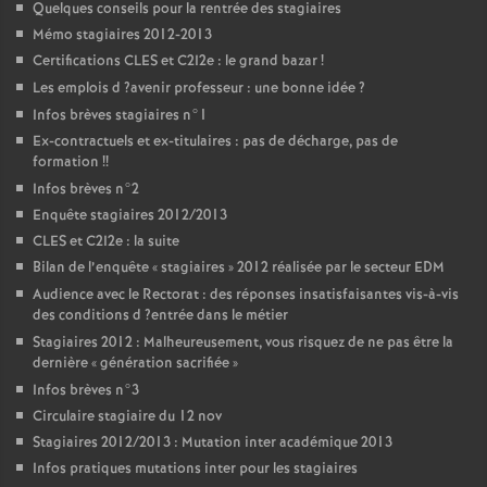
Quelques conseils pour la rentrée des stagiaires
Mémo stagiaires 2012-2013
Certifications
CLES
et C2I2e : le grand bazar
!
Les emplois d
?avenir professeur : une bonne idée
?
Infos brèves stagiaires n°1
Ex-contractuels et ex-titulaires : pas de décharge, pas de
formation
!!
Infos brèves n°2
Enquête stagiaires 2012/2013
CLES
et C2I2e : la suite
Bilan de l’enquête «
stagiaires
» 2012 réalisée par le secteur
EDM
Audience avec le Rectorat : des réponses insatisfaisantes vis-à-vis
des conditions d
?entrée dans le métier
Stagiaires 2012 : Malheureusement, vous risquez de ne pas être la
dernière «
génération sacrifiée
»
Infos brèves n°3
Circulaire stagiaire du 12 nov
Stagiaires 2012/2013 : Mutation inter académique 2013
Infos pratiques mutations inter pour les stagiaires