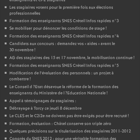
enseignants et
CPE
stagiaires
Les stagiaires votent pour la première fois aux élections
professionnelles
Formation des enseignants
SNES
Créteil Infos rapides n°3
Se mobiliser pour dénoncer les conditions de stage
!
Formation des enseignants
SNES
Créteil Infos rapides n°4
Candidats aux concours : demandez vos «
aides
» avant le
30 novembre
!
AG
des stagiaires des 15 et 17 novembre, la mobilisation continue
!
Formation des enseignants
SNES
Créteil Infos rapides n°5
Modification de l’évaluation des personnels : un projet à
combattre
!
Le Conseil d
?Etat désavoue la réforme de la formation des
enseignants du Ministère de l
?Education Nationale
!
Appel à témoignages de stagiaires :
Débrayage à Torcy ce jeudi 8 décembre
Le
CLES
et le C2i2e ne doivent pas être exigés pour être recruté
!
Formation, évaluation : Châtel conserve son triple zéro
Quelques précisions sur la titularisation des stagiaires 2011-2012
Congrès du
SNES
2012 : pour une véritable formation des