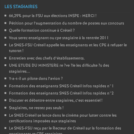
LES STAGIAIRES
66,29% pour la
FSU
aux élections
INSPE
:
MERCI
!
Pétition pour l’augmentation du nombre de postes aux concours
Quelle formation continue à Créteil
?
Vous serez enseignant ou cpe stagiaire à la rentrée 2011
Le
SNES
-
FSU
Créteil appelle les enseignants et les
CPE
à refuser le
tutorat
!
Entretien avec des chefs d’établissements.
UNE
ETUDE
DU
MINISTERE
re
?ve
?le les difficulte
?s des
stagiaires...
Y-a-t-il un pilote dans l’avion
?
Formation des enseignants
SNES
Créteil Infos rapides n°1
Formation des enseignants
SNES
Créteil Infos rapides n°2
Discuter et débattre entre stagiaires, c’est essentiel
!
Stagiaires, ne restez pas seuls
!
Le
SNES
Créteil se lance dans le cinéma pour lutter contre les
certifications imposées aux stagiaires
Le
SNES
-
FSU
reçu par le Recteur de Créteil sur la formation des