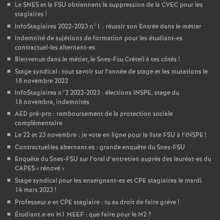
Le
SNES
et la
FSU
obtiennent la suppression de la
CVEC
pour les
stagiaires
!
InfoStagiaires 2022-2023 n°1 : réussir son Entrée dans le métier
Indemnité de sujétions de formation pour les étudiant-es
contractuel-les alternant-es
Bienvenue dans le métier, le Snes-Fsu Créteil à tes côtés
!
Stage syndical : tout savoir sur l’année de stage et les mutations le
18 novembre 2022
InfoStagiaires n°2 2022-2023 : élections
INSPE
, stage du
18 novembre, indemnités
AED
pré-pro : remboursement de la protection sociale
complémentaire
Le 22 et 23 novembre : je vote en ligne pour la liste
FSU
à l’
INSPE
!
Contractuel
·
les alternant
·
es : grande enquête du Snes-
FSU
Enquête du Snes-
FSU
sur l’oral d’entretien auprès des lauréat•es du
CAPES
«
rénové
»
Stage syndical pour les enseignant-es et
CPE
stagiaires le mardi
14 mars 2023
!
Professeur.e et
CPE
stagiaire : tu as droit de faire grève
!
Étudiant.e en M1
MEEF
: que faire pour le M2
?