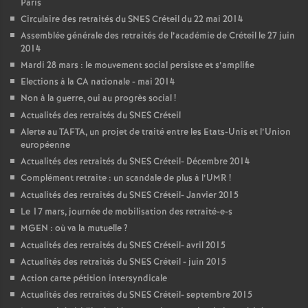
Paris
Circulaire des retraités du
SNES
Créteil du 22 mai 2014
Assemblée générale des retraités de l’académie de Créteil le 27 juin
2014
Mardi 28 mars : le mouvement social persiste et s’amplifie
Elections à la
CA
nationale - mai 2014
Non à la guerre, oui au progrès social
!
Actualités des retraités du
SNES
Créteil
Alerte au
TAFTA
, un projet de traité entre les Etats-Unis et l’Union
européenne
Actualités des retraités du
SNES
Créteil- Décembre 2014
Complément retraite : un scandale de plus à l’
UMR
!
Actualités des retraités du
SNES
Créteil- Janvier 2015
Le 17 mars, journée de mobilisation des retraité-e-s
MGEN
: où va la mutuelle
?
Actualités des retraités du
SNES
Créteil- avril 2015
Actualités des retraités du
SNES
Créteil - juin 2015
Action carte pétition intersyndicale
Actualités des retraités du
SNES
Créteil- septembre 2015