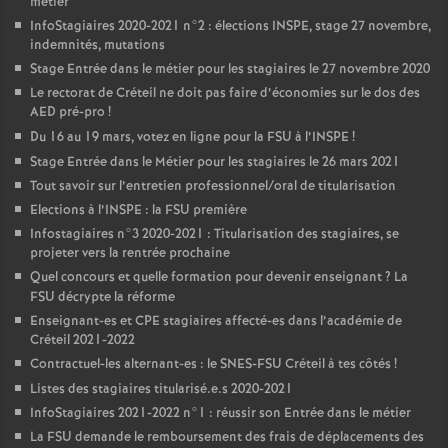
métier
InfoStagiaires 2020-2021 n°2 : élections
INSPE
, stage 27 novembre,
indemnités, mutations
Stage Entrée dans le métier pour les stagiaires le 27 novembre 2020
Le rectorat de Créteil ne doit pas faire d’économies sur le dos des
AED
pré-pro
!
Du 16 au 19 mars, votez en ligne pour la
FSU
à l’
INSPE
!
Stage Entrée dans le Métier pour les stagiaires le 26 mars 2021
Tout savoir sur l’entretien professionnel/oral de titularisation
Elections à l’
INSPE
: la
FSU
première
Infostagiaires n°3 2020-2021 : Titularisation des stagiaires, se
projeter vers la rentrée prochaine
Quel concours et quelle formation pour devenir enseignant
? La
FSU
décrypte la réforme
Enseignant-es et
CPE
stagiaires affecté-es dans l’académie de
Créteil 2021-2022
Contractuel-les alternant-es : le
SNES
-
FSU
Créteil à tes côtés
!
Listes des stagiaires titularisé.e.s 2020-2021
InfoStagiaires 2021-2022 n°1 : réussir son Entrée dans le métier
La
FSU
demande le remboursement des frais de déplacements des