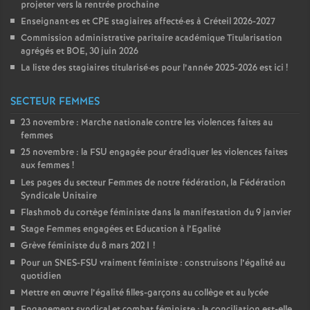
projeter vers la rentrée prochaine
Enseignant
·
es et
CPE
stagiaires affecté
·
es à Créteil 2026-2027
Commission administrative paritaire académique Titularisation
agrégés et
BOE
, 30 juin 2026
La liste des stagiaires titularisé
·
es pour l’année 2025-2026 est ici
!
SECTEUR FEMMES
23 novembre : Marche nationale contre les violences faites au
femmes
25 novembre : la
FSU
engagée pour éradiquer les violences faites
aux femmes
!
Les pages du secteur Femmes de notre fédération, la Fédération
Syndicale Unitaire
Flashmob du cortège féministe dans la manifestation du 9 janvier
Stage Femmes engagées et Education à l’Egalité
Grève féministe du 8 mars 2021
!
Pour un
SNES
-
FSU
vraiment féministe : construisons l’égalité au
quotidien
Mettre en œuvre l’égalité filles-garçons au collège et au lycée
Engagement syndical et combat féministe : la conciliation est-elle