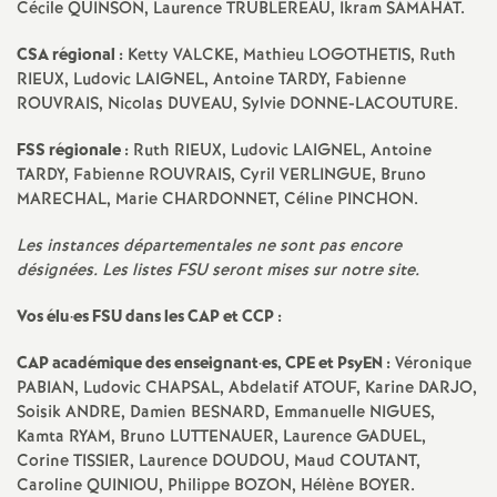
e
Cécile
QUINSON
, Laurence
TRUBLEREAU
, Ikram
SAMAHAT
.
s
CSA
régional :
Ketty
VALCKE
, Mathieu
LOGOTHETIS
, Ruth
RIEUX
, Ludovic
LAIGNEL
, Antoine
TARDY
, Fabienne
E
ROUVRAIS
, Nicolas
DUVEAU
, Sylvie
DONNE
-
LACOUTURE
.
FSS
régionale :
Ruth
RIEUX
, Ludovic
LAIGNEL
, Antoine
n
TARDY
, Fabienne
ROUVRAIS
, Cyril
VERLINGUE
, Bruno
MARECHAL
, Marie
CHARDONNET
, Céline
PINCHON
.
s
Les instances départementales ne sont pas encore
désignées. Les listes
FSU
seront mises sur notre site.
e
Vos élu
·
es
FSU
dans les
CAP
et
CCP
:
i
CAP
académique des enseignant
·
es,
CPE
et PsyEN :
Véronique
g
PABIAN
, Ludovic
CHAPSAL
, Abdelatif
ATOUF
, Karine
DARJO
,
Soisik
ANDRE
, Damien
BESNARD
, Emmanuelle
NIGUES
,
Kamta
RYAM
, Bruno
LUTTENAUER
, Laurence
GADUEL
,
n
Corine
TISSIER
, Laurence
DOUDOU
, Maud
COUTANT
,
Caroline
QUINIOU
, Philippe
BOZON
, Hélène
BOYER
.