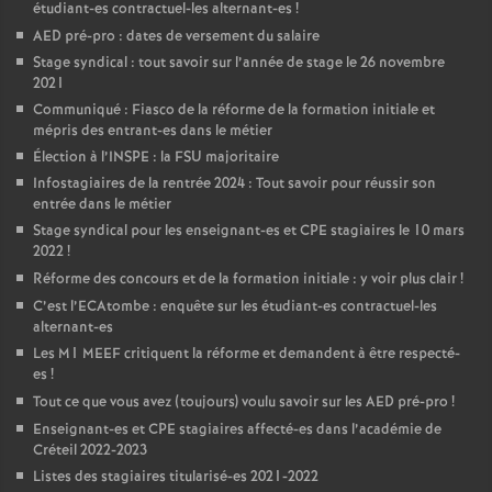
étudiant-es contractuel-les alternant-es
!
AED
pré-pro : dates de versement du salaire
Stage syndical : tout savoir sur l’année de stage le 26 novembre
2021
Communiqué : Fiasco de la réforme de la formation initiale et
mépris des entrant-es dans le métier
Élection à l’
INSPE
: la
FSU
majoritaire
Infostagiaires de la rentrée 2024 : Tout savoir pour réussir son
entrée dans le métier
Stage syndical pour les enseignant-es et
CPE
stagiaires le 10 mars
2022
!
Réforme des concours et de la formation initiale : y voir plus clair
!
C’est l’ECAtombe : enquête sur les étudiant-es contractuel-les
alternant-es
Les M1
MEEF
critiquent la réforme et demandent à être respecté-
es
!
Tout ce que vous avez (toujours) voulu savoir sur les
AED
pré-pro
!
Enseignant-es et
CPE
stagiaires affecté-es dans l’académie de
Créteil 2022-2023
Listes des stagiaires titularisé-es 2021-2022