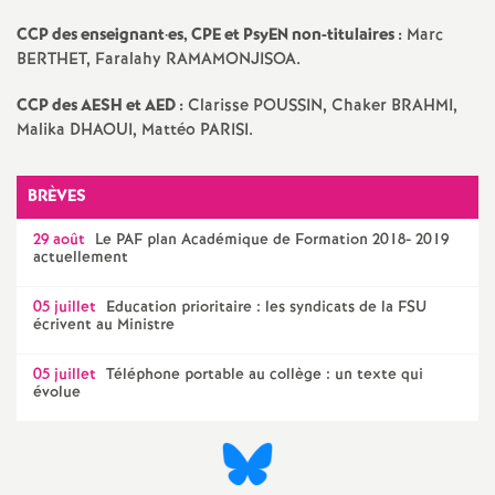
e
CCP
des enseignant
·
es,
CPE
et PsyEN non-titulaires :
Marc
m
BERTHET
, Faralahy
RAMAMONJISOA
.
CCP
des
AESH
et
AED
:
Clarisse
POUSSIN
, Chaker
BRAHMI
,
e
Malika
DHAOUI
, Mattéo
PARISI
.
n
BRÈVES
t
29 août
Le
PAF
plan Académique de Formation 2018- 2019
actuellement
s
05 juillet
Education prioritaire : les syndicats de la
FSU
écrivent au Ministre
d
05 juillet
Téléphone portable au collège : un texte qui
évolue
e
S