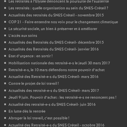
Les retraités à l’Elysée dénoncent la poursuite de l’austérité
Les retraités : quelle organisation au sein du
SNES
-Créteil
?
Actualités des retraités du
SNES
Créteil - novembre 2015
COP
21 - Faire entendre nos voix pour le changement climatique
La sécurité sociale, un bien à préserver et à améliorer
L’accès aux soins
Actualités des Retraités du
SNES
Créteil- décembre 2015
Actualités des Retraités du
SNES
Créteil- janvier 2016
Etat d’urgence : en sortir
!
Mobilisation nationale des retraité-e-s le jeudi 30 mars 2017
Retraité-e-s, le 10 mars défendons notre pouvoir d’achat
Actualité des Retraité-e-s du
SNES
Créteil- mars 2016
Contre le projet de loi travail
!
Actualités des retraité-e-s du
SNES
Créteil- mars 2017
Jeudi 9 juin. Pouvoir d’achat : les retraité-e-s ne renoncent pas
!
Actualité des retraité-e-s du
SNES
Créteil- juin 2016
En lutte dès la rentrée
Abroger la loi travail, c’est possible
!
Actualité des Retraité-e-s du
SNES
Créteil - octobre 2016