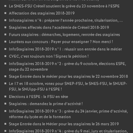
Le
SNES
-
FSU
Créteil soutient la grève du 23 novembre à l’
ESPE
Affectation des stagiaires 2018-2019
Infostagiaires n°4 : préparer l’année prochaine, titularisation, ...
Stagiaires affectés dans l’académie de Créteil 2018-2019
Futurs stagiaires : démarches, logement, rentrée des stagiaires
Lauréats aux concours : Payer pour enseigner
? Non merci
!
InfoStagiaires 2018-2019 n°1 : réussir son entrée dans le métier
CVEC
, c’est toujours non
! Signez la pétition
!
InfoStagiaires 2018-2019 n°2 : grève du 9 octobre, élections
ESPE
,
stage du 22 novembre
Stage Entrée dans le métier pour les stagiaires le 22 novembre 2018
Le 17 et 18 octobre, votez pour
SNEP
-
FSU
, le
SNES
-
FSU
, le
SNUEP
-
FSU
, le SNUipp-
FSU
à l’
ESPE
!
Elections à l’
ESPE
: la
FSU
en tête
Stagiaires : demandez la prime d’activité
!
InfoStagiaires 2018-2019 n°3 : grève du 24 janvier, prime d’activité,
réforme du lycée et de la formation
Stage Entrée dans le Métier pour les stagiaires le 26 mars 2019
InfoStagiaires 2018-2019 n°4 : grève du 9 mai, jury et titularisation,