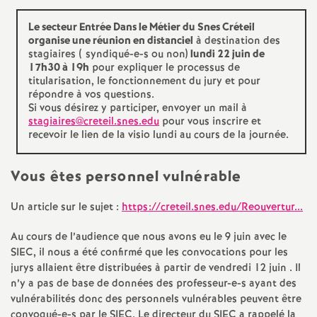
é
Le secteur Entrée Dans le Métier du Snes Créteil
organise une réunion en distanciel
à destination des
O
stagiaires ( syndiqué-e-s ou non)
lundi 22 juin de
17h30 à 19h
pour expliquer le processus de
titularisation, le fonctionnement du jury et pour
r
répondre à vos questions.
Si vous désirez y participer, envoyer un mail à
stagiaires@creteil.snes.edu
pour vous inscrire et
l
recevoir le lien de la visio lundi au cours de la journée.
é
Vous êtes personnel vulnérable
a
Un article sur le sujet :
https://creteil.snes.edu/Reouvertur...
n
Au cours de l’audience que nous avons eu le 9 juin avec le
SIEC
, il nous a été confirmé que les convocations pour les
jurys allaient être distribuées à partir de vendredi 12 juin . Il
s
n’y a pas de base de données des professeur-e-s ayant des
vulnérabilités donc des personnels vulnérables peuvent être
T
convoqué-e-s par le
SIEC
. Le directeur du
SIEC
a rappelé la