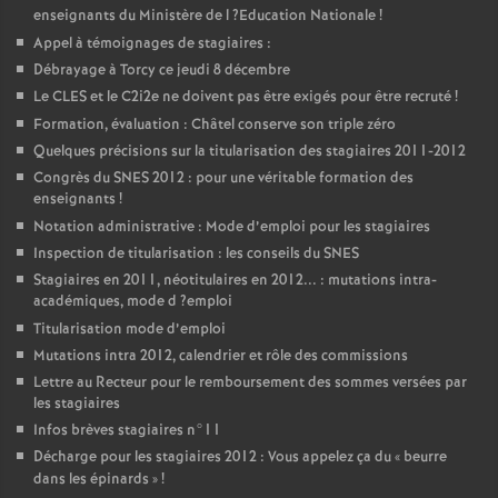
enseignants du Ministère de l
?Education Nationale
!
Appel à témoignages de stagiaires :
Débrayage à Torcy ce jeudi 8 décembre
Le
CLES
et le C2i2e ne doivent pas être exigés pour être recruté
!
Formation, évaluation : Châtel conserve son triple zéro
Quelques précisions sur la titularisation des stagiaires 2011-2012
Congrès du
SNES
2012 : pour une véritable formation des
enseignants
!
Notation administrative : Mode d’emploi pour les stagiaires
Inspection de titularisation : les conseils du
SNES
Stagiaires en 2011, néotitulaires en 2012... : mutations intra-
académiques, mode d
?emploi
Titularisation mode d’emploi
Mutations intra 2012, calendrier et rôle des commissions
Lettre au Recteur pour le remboursement des sommes versées par
les stagiaires
Infos brèves stagiaires n°11
Décharge pour les stagiaires 2012 : Vous appelez ça du «
beurre
dans les épinards
»
!