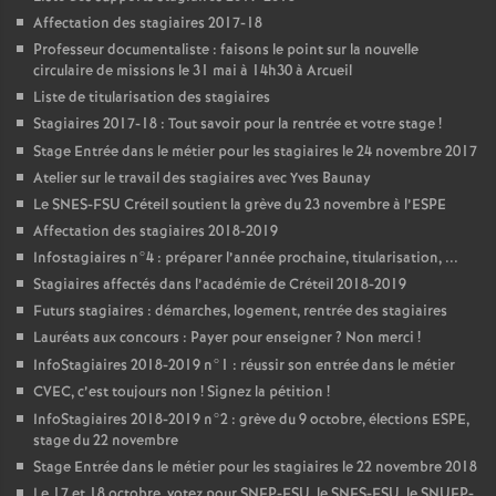
Affectation des stagiaires 2017-18
Professeur documentaliste : faisons le point sur la nouvelle
circulaire de missions le 31 mai à 14h30 à Arcueil
Liste de titularisation des stagiaires
Stagiaires 2017-18 : Tout savoir pour la rentrée et votre stage
!
Stage Entrée dans le métier pour les stagiaires le 24 novembre 2017
Atelier sur le travail des stagiaires avec Yves Baunay
Le
SNES
-
FSU
Créteil soutient la grève du 23 novembre à l’
ESPE
Affectation des stagiaires 2018-2019
Infostagiaires n°4 : préparer l’année prochaine, titularisation, ...
Stagiaires affectés dans l’académie de Créteil 2018-2019
Futurs stagiaires : démarches, logement, rentrée des stagiaires
Lauréats aux concours : Payer pour enseigner
? Non merci
!
InfoStagiaires 2018-2019 n°1 : réussir son entrée dans le métier
CVEC
, c’est toujours non
! Signez la pétition
!
InfoStagiaires 2018-2019 n°2 : grève du 9 octobre, élections
ESPE
,
stage du 22 novembre
Stage Entrée dans le métier pour les stagiaires le 22 novembre 2018
Le 17 et 18 octobre, votez pour
SNEP
-
FSU
, le
SNES
-
FSU
, le
SNUEP
-