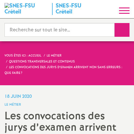
SNES
-
FSU
S
Créteil
y
Reche
n
d
VOUS ÊTES ICI :
ACCUEIL
LE MÉTIER
QUESTIONS TRANSVERSALES ET CONTENUS
i
LES CONVOCATIONS DES JURYS D’EXAMEN ARRIVENT NON SANS ERREURS :
QUE FAIRE
?
c
18 JUIN 2020
a
LE MÉTIER
Les convocations des
t
jurys d’examen arrivent
N