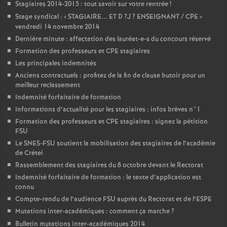
Stagiaires 2014-2015 : tout savoir sur votre rentrée
!
Stage syndical : «
STAGIAIRE
...
ET
D
?J
?
ENSEIGNANT
/
CPE
»
vendredi 14 novembre 2014
Dernière minute : affectation des lauréat-e-s du concours réservé
Formation des professeurs et
CPE
stagiaires
Les principales indemnités
Anciens contractuels : profitez de la fin de clause butoir pour un
meilleur reclassement
Indemnité forfaitaire de formation
Informations d’actualité pour les stagiaires : infos brèves n°1
Formation des professeurs et
CPE
stagiaires : signez la pétition
FSU
Le
SNES
-
FSU
soutient la mobilisation des stagiaires de l’académie
de Crétei
Rassemblement des stagiaires du 8 octobre devant le Rectorat
Indemnité forfaitaire de formation : le texte d’application est
connu
Compte-rendu de l’audience
FSU
auprès du Rectorat et de l’
ESPE
Mutations inter-académiques : comment ça marche
?
Bulletin mutations inter-académiques 2014