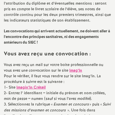
e
l’attribution du diplôme et d’éventuelles mentions : seront
pris en compte le livret scolaire de l’élève, ses notes de
s
contrôle continu pour les deux premiers trimestres, ainsi que
les indicateurs statistiques de son établissement.
E
Les convocations qui arrivent actuellement, ne doivent aller à
n
l’encontre des principes sanitaires, ni des engagements
antérieurs du
SIEC
!
s
Vous avez reçu une convocation :
e
Vous avez reçu un mail sur votre boite professionnelle ou
vous avez une convocation sur le site
Imag’In
i
Pour le vérifier, il faut vous rendre sur le site Imag’In. La
procédure à suivre est la suivante :
1- Site
Imagin’In Créteil
g
2- Entrez l’ identifiant = initiale du prénom et nom collées,
mot de passe = numen (sauf si vous l’avez modifié).
n
3. Sélectionnez la rubrique «
Examen et concours
» puis «
Suivi
des missions d’examen et concours
». Une fois dans