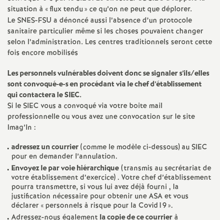
situation à «
flux tendu
» ce qu’on ne peut que déplorer.
o
Le
SNES
-
FSU
a dénoncé aussi l’absence d’un protocole
sanitaire particulier même si les choses pouvaient changer
u
selon l’administration. Les centres traditionnels seront cette
fois encore mobilisés
r
Les personnels vulnérables doivent donc se signaler s’ils/elles
sont convoqué-e-s en procédant via le chef d’établissement
s
qui contactera le
SIEC
.
Si le
SIEC
vous a convoqué via votre boite mail
professionnelle ou vous avez une convocation sur le site
Imag’In :
adressez un courrier
(comme le modèle ci-dessous) au
SIEC
pour en demander l’annulation.
Envoyez le par voie hiérarchique
(transmis au secrétariat de
votre établissement d’exercice) . Votre chef d’établissement
pourra transmettre, si vous lui avez déjà fourni , la
justification nécessaire pour obtenir une
ASA
et vous
déclarer «
personnels à risque pour la Covid19
».
Adressez-nous également
la copie de ce courrier
à