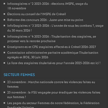
Infostagiaires n°2 2025-2026 : élections
INSPE
, stage du
18 novembre
Élections au conseil de l’
INSPE
de Créteil
Réforme des concours 2026 : Juste une mise au point
InfoStagiaires n°3 2025-2026 : L’année de tous les combats
?, stage
du 30 mars 2026
!
Infostagiaires n°4 2025-2026 : Titularisation des stagiaires, se
projeter vers la rentrée prochaine
Enseignant
·
es et
CPE
stagiaires affecté
·
es à Créteil 2026-2027
Commission administrative paritaire académique Titularisation
agrégés et
BOE
, 30 juin 2026
La liste des stagiaires titularisé
·
es pour l’année 2025-2026 est ici
!
SECTEUR FEMMES
23 novembre : Marche nationale contre les violences faites au
femmes
25 novembre : la
FSU
engagée pour éradiquer les violences faites
aux femmes
!
Les pages du secteur Femmes de notre fédération, la Fédération
Syndicale Unitaire