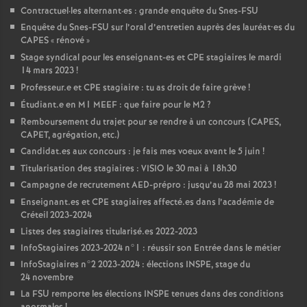
Contractuel
·
les alternant
·
es : grande enquête du Snes-
FSU
Enquête du Snes-
FSU
sur l’oral d’entretien auprès des lauréat•es du
CAPES
«
rénové
»
Stage syndical pour les enseignant-es et
CPE
stagiaires le mardi
14 mars 2023
!
Professeur.e et
CPE
stagiaire : tu as droit de faire grève
!
Étudiant.e en M1
MEEF
: que faire pour le M2
?
Remboursement du trajet pour se rendre à un concours (
CAPES
,
CAPET
, agrégation, etc.)
Candidat.es aux concours : je fais mes voeux avant le 5 juin
!
Titularisation des stagiaires :
VISIO
le 30 mai à 18h30
Campagne de recrutement
AED
-prépro : jusqu’au 28 mai 2023
!
Enseignant.es et
CPE
stagiaires affecté.es dans l’académie de
Créteil 2023-2024
Listes des stagiaires titularisé.es 2022-2023
InfoStagiaires 2023-2024 n°1 : réussir son Entrée dans le métier
InfoStagiaires n°2 2023-2024 : élections
INSPE
, stage du
24 novembre
La
FSU
remporte les élections
INSPE
tenues dans des conditions