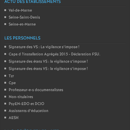
ACTU DES ÉTABLISSEMENTS
Val-de-Marne
Seine-Saint-Denis
Seine-et-Marne
LES PERSONNELS
Signature des
VS
: La vigilance s’impose
!
Capa d
?installation Agrégés 2015 - Déclaration
FSU
.
Signature des états
VS
: la vigilance s’impose
!
Signature des états
VS
: la vigilance s’impose
!
Tzr
Cpe
Professeur-e-s documentalistes
Non-titulaires
PsyEN-
EDO
et
DCIO
Assistants d’éducation
AESH