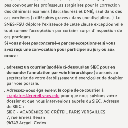
e
pas convoquer les professeurs stagiaires pour la correction
des différents examens (Baccalauréat et
DNB
), sauf dans des
c
cas extrêmes («
difficultés graves
» dans une discipline...). Le
SNES
-
FSU
déplore l’existence de cette clause exceptionnelle
tout comme l’acceptation par certains corps d’inspection de
o
ces pratiques.
Si vous n’êtes pas concerné-e par ces exceptions et si vous
n
avez reçu une convocation pour participer au jury ou aux
oraux :
d
adressez un courrier (modèle ci-dessous) au
SIEC
pour en
demander l’annulation par voie hiérarchique
(transmis au
d
secrétariat de votre établissement d’exercice) et de doubler
par voie postale.
Adressez-nous également
la copie de ce courrier
e
à
stagiaires@creteil.snes.edu
pour que nous suivions votre
dossier et que nous intervenions auprès du
SIEC
. Adresse
g
du
SIEC
:
SIEC
-
ACAD
É
MIES
DE
CR
É
TEIL
PARIS
VERSAILLES
7, rue Ernest Renan
r
94749 Arcueil Cedex