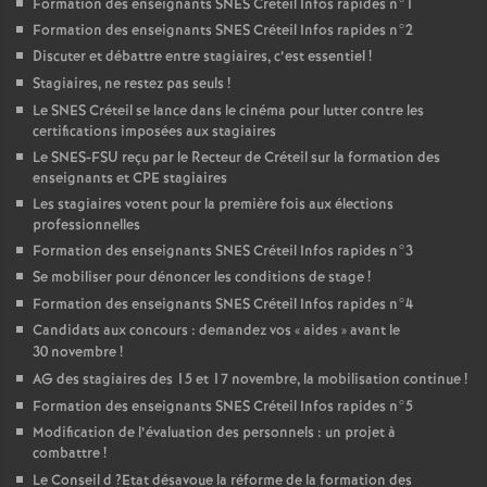
Formation des enseignants
SNES
Créteil Infos rapides n°1
Formation des enseignants
SNES
Créteil Infos rapides n°2
Discuter et débattre entre stagiaires, c’est essentiel
!
Stagiaires, ne restez pas seuls
!
Le
SNES
Créteil se lance dans le cinéma pour lutter contre les
certifications imposées aux stagiaires
Le
SNES
-
FSU
reçu par le Recteur de Créteil sur la formation des
enseignants et
CPE
stagiaires
Les stagiaires votent pour la première fois aux élections
professionnelles
Formation des enseignants
SNES
Créteil Infos rapides n°3
Se mobiliser pour dénoncer les conditions de stage
!
Formation des enseignants
SNES
Créteil Infos rapides n°4
Candidats aux concours : demandez vos «
aides
» avant le
30 novembre
!
AG
des stagiaires des 15 et 17 novembre, la mobilisation continue
!
Formation des enseignants
SNES
Créteil Infos rapides n°5
Modification de l’évaluation des personnels : un projet à
combattre
!
Le Conseil d
?Etat désavoue la réforme de la formation des