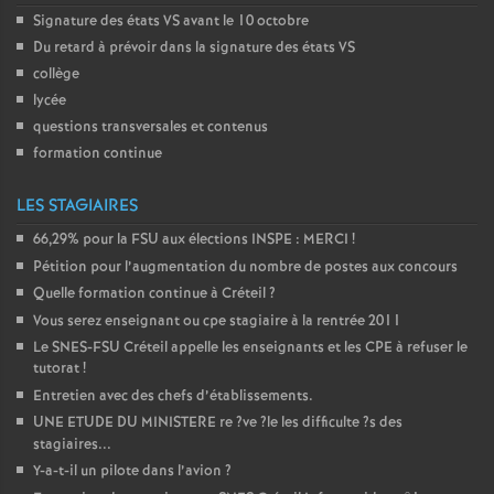
Signature des états
VS
avant le 10 octobre
Du retard à prévoir dans la signature des états
VS
collège
lycée
questions transversales et contenus
formation continue
LES STAGIAIRES
66,29% pour la
FSU
aux élections
INSPE
:
MERCI
!
Pétition pour l’augmentation du nombre de postes aux concours
Quelle formation continue à Créteil
?
Vous serez enseignant ou cpe stagiaire à la rentrée 2011
Le
SNES
-
FSU
Créteil appelle les enseignants et les
CPE
à refuser le
tutorat
!
Entretien avec des chefs d’établissements.
UNE
ETUDE
DU
MINISTERE
re
?ve
?le les difficulte
?s des
stagiaires...
Y-a-t-il un pilote dans l’avion
?