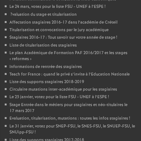
Le 24 mars, votez pour la liste
FSU
-
UNEF
à l’
ESPE
!
?valuation du stage et titularisation
Affectation stagiaires 2016-17 dans l’académie de Créteil
Titularisation et convocations par le jury académique
Stagiaires 2016-17 : Tout savoir sur votre année de stage
!
Liste de titularisation des stagiaires
Le plan Académique de Formation
PAF
2016/2017 et les stages
«
reformes
»
Informations de rentrée des stagiaires
Teach for France : quand le privé s’invite à l’Education Nationale
Liste des supports stagiaires 2018-2019
Circulaire mutations inter-académique pour les stagiaires
Le 25 janvier, votez pour la liste
FSU
-
UNEF
à l’
ESPE
!
Stage Entrée dans le métiers pour stagiaires et néo-titulaires le
17 mars 2017
Evaluation, titularisation, mutations : toutes les infos stagiaires
!
Le 31 janvier, votez pour
SNEP
-
FSU
, le
SNES
-
FSU
, le
SNUEP
-
FSU
, le
SNUipp-
FSU
!
Liste des supports stagiaires 2017-2018