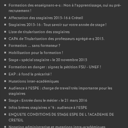
Formation des enseignant-e-s : Non à l’apprentissage, oui au pré-
recrutement
!
Affectation des stagiaires 2015-16 à Créteil
Stagiaires 2015-16 : Tout savoir sur votre année de stage
!
Liste de titularisation des stagiaires
CAPA
de Titularisation des professeurs agrégé-e-s 2015.
Formation ... sans formateur
?
Mobilisation pour la formation
!
Stage «
spécial stagiaire
» le 20 novembre 2015
Formation en danger : signez la pétition
FSU
-
UNEF
!
EAP
: à fond la précarité
!
Mutations inter-académiques
Audience à l’
ESPE
: charge de travail très importante pour les
stagiaires
Stage «
Entrée dans le métier
» le 21 mars 2016
Infos brèves stagiaires n°4 : audience à l’
ESPE
ENQUETE
CONDITIONS
DE
STAGE
ESPE
DE
L
?
ACADEMIE
DE
CRETEIL
Notation administrative et mutations intra-académiques