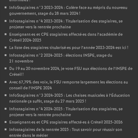
anormales
!
InfoStagiaires n°3 2023-2024 : Colère face au mépris du nouveau
gouvernement, stage du 28 mars 2024
!
Infostagiaires n°4 2023-2024 : Titularisation des stagiaires, se
projeter vers la rentrée prochaine
Enseignant
·
es et
CPE
stagiaires affecté
·
es dans l’académie de
Créteil 2024-2025
La liste des stagiaires titularisé
·
es pour l’année 2023-2024 est ici
!
Infostagiaires n°2 2024-2025 : élections
INSPE
, stage du
21 novembre
Du 19 au 20 novembre 2024, je vote
FSU
aux élections de l’
INSPE
de
Créteil
!
Avec 67,79% des voix, la
FSU
remporte largement les élections au
conseil de l’
INSPE
2024
InfoStagiaires n°3 2024-2025 : Les chaises musicales à l’Éducation
nationale ça suffit, stage du 27 mars 2025
!
Infostagiaires n°4 2024-2025 : Titularisation des stagiaires, se
projeter vers la rentrée prochaine
Enseignant
·
es et
CPE
stagiaires affecté
·
es à Créteil 2025-2026
Infostagiaires de la rentrée 2025 : Tout savoir pour réussir son
entrée dans le métier