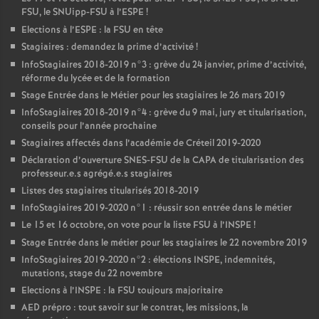
FSU
, le SNUipp-
FSU
à l’
ESPE
!
Elections à l’
ESPE
: la
FSU
en tête
Stagiaires : demandez la prime d’activité
!
InfoStagiaires 2018-2019 n°3 : grève du 24 janvier, prime d’activité,
réforme du lycée et de la formation
Stage Entrée dans le Métier pour les stagiaires le 26 mars 2019
InfoStagiaires 2018-2019 n°4 : grève du 9 mai, jury et titularisation,
conseils pour l’année prochaine
Stagiaires affectés dans l’académie de Créteil 2019-2020
Déclaration d’ouverture
SNES
-
FSU
de la
CAPA
de titularisation des
professeur.e.s agrégé.e.s stagiaires
Listes des stagiaires titularisés 2018-2019
InfoStagiaires 2019-2020 n°1 : réussir son entrée dans le métier
Le 15 et 16 octobre, on vote pour la liste
FSU
à l’
INSPE
!
Stage Entrée dans le métier pour les stagiaires le 22 novembre 2019
InfoStagiaires 2019-2020 n°2 : élections
INSPE
, indemnités,
mutations, stage du 22 novembre
Elections à l’
INSPE
: la
FSU
toujours majoritaire
AED
prépro : tout savoir sur le contrat, les missions, la