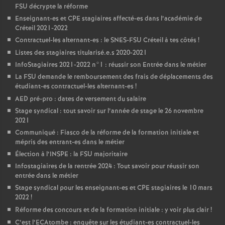
FSU
décrypte la réforme
Enseignant-es et
CPE
stagiaires affecté-es dans l’académie de
Créteil 2021-2022
Contractuel-les alternant-es : le
SNES
-
FSU
Créteil à tes côtés
!
Listes des stagiaires titularisé.e.s 2020-2021
InfoStagiaires 2021-2022 n°1 : réussir son Entrée dans le métier
La
FSU
demande le remboursement des frais de déplacements des
étudiant-es contractuel-les alternant-es
!
AED
pré-pro : dates de versement du salaire
Stage syndical : tout savoir sur l’année de stage le 26 novembre
2021
Communiqué : Fiasco de la réforme de la formation initiale et
mépris des entrant-es dans le métier
Élection à l’
INSPE
: la
FSU
majoritaire
Infostagiaires de la rentrée 2024 : Tout savoir pour réussir son
entrée dans le métier
Stage syndical pour les enseignant-es et
CPE
stagiaires le 10 mars
2022
!
Réforme des concours et de la formation initiale : y voir plus clair
!
C’est l’ECAtombe : enquête sur les étudiant-es contractuel-les