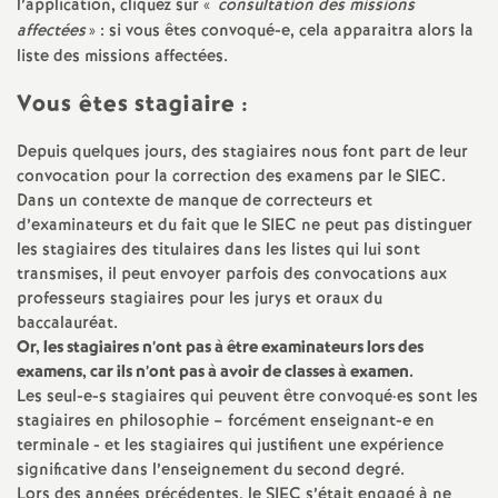
e
l’application, cliquez sur «
consultation des missions
affectées
» : si vous êtes convoqué-e, cela apparaitra alors la
liste des missions affectées.
m
Vous êtes stagiaire :
e
Depuis quelques jours, des stagiaires nous font part de leur
n
convocation pour la correction des examens par le
SIEC
.
Dans un contexte de manque de correcteurs et
d’examinateurs et du fait que le
SIEC
ne peut pas distinguer
t
les stagiaires des titulaires dans les listes qui lui sont
transmises, il peut envoyer parfois des convocations aux
s
professeurs stagiaires pour les jurys et oraux du
baccalauréat.
d
Or, les stagiaires n’ont pas à être examinateurs lors des
examens, car ils n’ont pas à avoir de classes à examen.
Les seul-e-s stagiaires qui peuvent être convoqué
e
·
es sont les
stagiaires en philosophie – forcément enseignant-e en
terminale - et les stagiaires qui justifient une expérience
S
significative dans l’enseignement du second degré.
Lors des années précédentes, le
SIEC
s’était engagé à ne