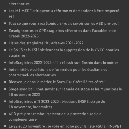
alternant-es
Les M1
MEEF
critiquent la réforme et demandent à être respecté-
es
!
Tout ce que vous avez (toujours) voulu savoir sur les
AED
pré-pro
!
Enseignant-es et
CPE
stagiaires affecté-es dans l’académie de
Créteil 2022-2023
Listes des stagiaires titularisé-es 2021-2022
Le
SNES
et la
FSU
obtiennent la suppression de la
CVEC
pour les
stagiaires
!
InfoStagiaires 2022-2023 n°1 : réussir son Entrée dans le métier
Indemnité de sujétions de formation pour les étudiant-es
contractuel-les alternant-es
Bienvenue dans le métier, le Snes-Fsu Créteil à tes côtés
!
Stage syndical : tout savoir sur l’année de stage et les mutations le
18 novembre 2022
InfoStagiaires n°2 2022-2023 : élections
INSPE
, stage du
18 novembre, indemnités
AED
pré-pro : remboursement de la protection sociale
complémentaire
Le 22 et 23 novembre : je vote en ligne pour la liste
FSU
à l’
INSPE
!