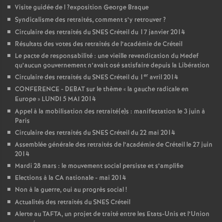
Visite guidée de l
?exposition George Braque
Syndicalisme des retraités, comment s’y retrouver
?
Circulaire des retraités du
SNES
Créteil du 17 janvier 2014
Résultats des votes des retraités de l’académie de Créteil
Le pacte de responsabilité : une vieille revendication du Medef
qu’aucun gouvernement n’avait osé satisfaire depuis la Libération
er
Circulaire des retraités du
SNES
Créteil du 1
avril 2014
CONFERENCE
-
DEBAT
sur le thème «
la gauche radicale en
Europe
»
LUNDI
5
MAI
2014
Appel à la mobilisation des retraité(e)s : manifestation le 3 juin à
Paris
Circulaire des retraités du
SNES
Créteil du 22 mai 2014
Assemblée générale des retraités de l’académie de Créteil le 27 juin
2014
Mardi 28 mars : le mouvement social persiste et s’amplifie
Elections à la
CA
nationale - mai 2014
Non à la guerre, oui au progrès social
!
Actualités des retraités du
SNES
Créteil
Alerte au
TAFTA
, un projet de traité entre les Etats-Unis et l’Union