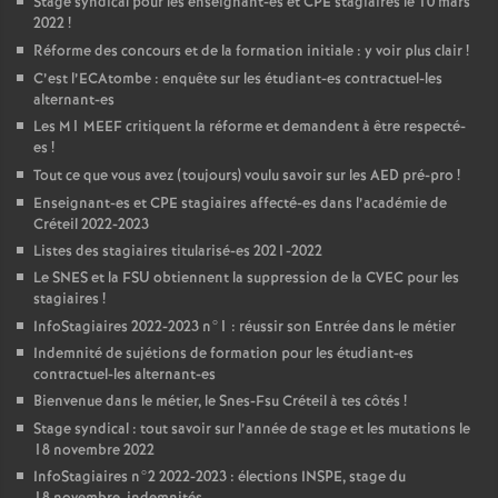
Stage syndical pour les enseignant-es et
CPE
stagiaires le 10 mars
2022
!
Réforme des concours et de la formation initiale : y voir plus clair
!
C’est l’ECAtombe : enquête sur les étudiant-es contractuel-les
alternant-es
Les M1
MEEF
critiquent la réforme et demandent à être respecté-
es
!
Tout ce que vous avez (toujours) voulu savoir sur les
AED
pré-pro
!
Enseignant-es et
CPE
stagiaires affecté-es dans l’académie de
Créteil 2022-2023
Listes des stagiaires titularisé-es 2021-2022
Le
SNES
et la
FSU
obtiennent la suppression de la
CVEC
pour les
stagiaires
!
InfoStagiaires 2022-2023 n°1 : réussir son Entrée dans le métier
Indemnité de sujétions de formation pour les étudiant-es
contractuel-les alternant-es
Bienvenue dans le métier, le Snes-Fsu Créteil à tes côtés
!
Stage syndical : tout savoir sur l’année de stage et les mutations le
18 novembre 2022
InfoStagiaires n°2 2022-2023 : élections
INSPE
, stage du