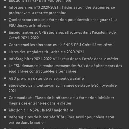
Elections à l’
INSPE
: la
FSU
première
Infostagiaires n°3 2020-2021 : Titularisation des stagiaires, se
projeter vers la rentrée prochaine
Quel concours et quelle formation pour devenir enseignant
? La
FSU
décrypte la réforme
Enseignant-es et
CPE
stagiaires affecté-es dans l’académie de
Créteil 2021-2022
Contractuel-les alternant-es : le
SNES
-
FSU
Créteil à tes côtés
!
Listes des stagiaires titularisé.e.s 2020-2021
InfoStagiaires 2021-2022 n°1 : réussir son Entrée dans le métier
La
FSU
demande le remboursement des frais de déplacements des
étudiant-es contractuel-les alternant-es
!
AED
pré-pro : dates de versement du salaire
Stage syndical : tout savoir sur l’année de stage le 26 novembre
2021
Communiqué : Fiasco de la réforme de la formation initiale et
mépris des entrant-es dans le métier
Élection à l’
INSPE
: la
FSU
majoritaire
Infostagiaires de la rentrée 2024 : Tout savoir pour réussir son
entrée dans le métier