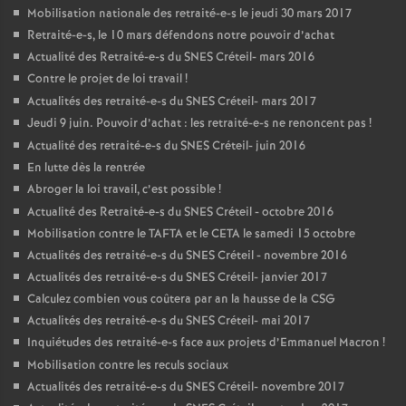
Mobilisation nationale des retraité-e-s le jeudi 30 mars 2017
Retraité-e-s, le 10 mars défendons notre pouvoir d’achat
Actualité des Retraité-e-s du
SNES
Créteil- mars 2016
Contre le projet de loi travail
!
Actualités des retraité-e-s du
SNES
Créteil- mars 2017
Jeudi 9 juin. Pouvoir d’achat : les retraité-e-s ne renoncent pas
!
Actualité des retraité-e-s du
SNES
Créteil- juin 2016
En lutte dès la rentrée
Abroger la loi travail, c’est possible
!
Actualité des Retraité-e-s du
SNES
Créteil - octobre 2016
Mobilisation contre le
TAFTA
et le
CETA
le samedi 15 octobre
Actualités des retraité-e-s du
SNES
Créteil - novembre 2016
Actualités des retraité-e-s du
SNES
Créteil- janvier 2017
Calculez combien vous coûtera par an la hausse de la
CSG
Actualités des retraité-e-s du
SNES
Créteil- mai 2017
Inquiétudes des retraité-e-s face aux projets d’Emmanuel Macron
!
Mobilisation contre les reculs sociaux
Actualités des retraité-e-s du
SNES
Créteil- novembre 2017