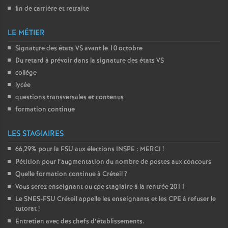
fin de carrière et retraite
o
LE MÉTIER
u
Signature des états
VS
avant le 10 octobre
Du retard à prévoir dans la signature des états
VS
r
collège
lycée
s
questions transversales et contenus
formation continue
LES STAGIAIRES
66,29% pour la
FSU
aux élections
INSPE
:
MERCI
!
Pétition pour l’augmentation du nombre de postes aux concours
Quelle formation continue à Créteil
?
Vous serez enseignant ou cpe stagiaire à la rentrée 2011
Le
SNES
-
FSU
Créteil appelle les enseignants et les
CPE
à refuser le
tutorat
!
Entretien avec des chefs d’établissements.