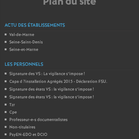
Plan du site
e
c
ACTU DES ÉTABLISSEMENTS
o
Val-de-Marne
Seine-Saint-Denis
Seine-et-Marne
n
LES PERSONNELS
d
Signature des
VS
: La vigilance s’impose
!
Capa d
?installation Agrégés 2015 - Déclaration
FSU
.
d
Signature des états
VS
: la vigilance s’impose
!
Signature des états
VS
: la vigilance s’impose
!
e
Tzr
Cpe
g
Professeur-e-s documentalistes
Non-titulaires
r
PsyEN-
EDO
et
DCIO