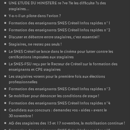
UNE
ETUDE
DU
MINISTERE
re
?ve
?le les difficulte
?s des
stagiaires...
Y-a-t-il un pilote dans l’avion
?
Formation des enseignants
SNES
Créteil Infos rapides n°1
Formation des enseignants
SNES
Créteil Infos rapides n°2
Discuter et débattre entre stagiaires, c’est essentiel
!
Stagiaires, ne restez pas seuls
!
Le
SNES
Créteil se lance dans le cinéma pour lutter contre les
certifications imposées aux stagiaires
Le
SNES
-
FSU
reçu par le Recteur de Créteil sur la formation des
enseignants et
CPE
stagiaires
Les stagiaires votent pour la première fois aux élections
professionnelles
Formation des enseignants
SNES
Créteil Infos rapides n°3
Se mobiliser pour dénoncer les conditions de stage
!
Formation des enseignants
SNES
Créteil Infos rapides n°4
Candidats aux concours : demandez vos «
aides
» avant le
30 novembre
!
AG
des stagiaires des 15 et 17 novembre, la mobilisation continue
!