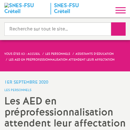
SNES
-
FSU
S
Créteil
y
Reche
n
d
VOUS ÊTES ICI :
ACCUEIL
LES PERSONNELS
ASSISTANTS D’ÉDUCATION
LES
AED
EN PRÉPROFESSIONNALISATION ATTENDENT LEUR AFFECTATION
i
c
1ER SEPTEMBRE 2020
LES PERSONNELS
a
Les
AED
en
préprofessionnalisation
t
attendent leur affectation
N