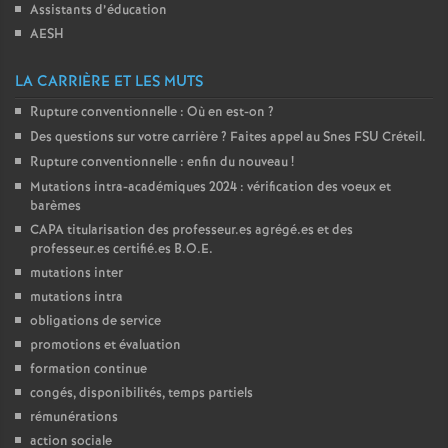
Assistants d’éducation
é
AESH
O
LA CARRIÈRE ET LES MUTS
Rupture conventionnelle : Où en est-on
?
r
Des questions sur votre carrière
? Faites appel au Snes
FSU
Créteil.
Rupture conventionnelle : enfin du nouveau
!
l
Mutations intra-académiques 2024 : vérification des voeux et
barèmes
é
CAPA
titularisation des professeur.es agrégé.es et des
professeur.es certifié.es
B.O.E.
mutations inter
a
mutations intra
obligations de service
n
promotions et évaluation
formation continue
s
congés, disponibilités, temps partiels
rémunérations
T
action sociale