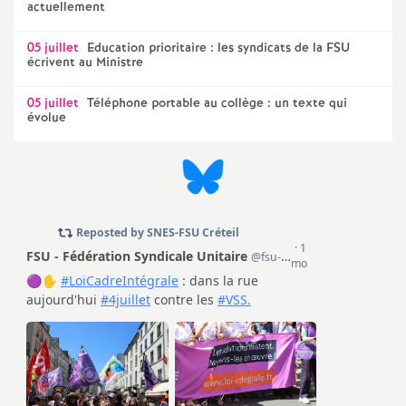
e
actuellement
s
05 juillet
Education prioritaire : les syndicats de la
FSU
écrivent au Ministre
E
05 juillet
Téléphone portable au collège : un texte qui
évolue
n
s
e
i
g
n