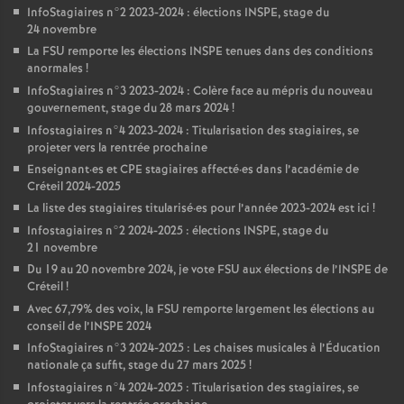
InfoStagiaires n°2 2023-2024 : élections
INSPE
, stage du
24 novembre
La
FSU
remporte les élections
INSPE
tenues dans des conditions
anormales
!
InfoStagiaires n°3 2023-2024 : Colère face au mépris du nouveau
gouvernement, stage du 28 mars 2024
!
Infostagiaires n°4 2023-2024 : Titularisation des stagiaires, se
projeter vers la rentrée prochaine
Enseignant
·
es et
CPE
stagiaires affecté
·
es dans l’académie de
Créteil 2024-2025
La liste des stagiaires titularisé
·
es pour l’année 2023-2024 est ici
!
Infostagiaires n°2 2024-2025 : élections
INSPE
, stage du
21 novembre
Du 19 au 20 novembre 2024, je vote
FSU
aux élections de l’
INSPE
de
Créteil
!
Avec 67,79% des voix, la
FSU
remporte largement les élections au
conseil de l’
INSPE
2024
InfoStagiaires n°3 2024-2025 : Les chaises musicales à l’Éducation
nationale ça suffit, stage du 27 mars 2025
!
Infostagiaires n°4 2024-2025 : Titularisation des stagiaires, se