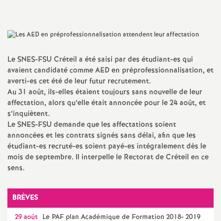
a
t
Le
SNES
-
FSU
Créteil a été saisi par des étudiant-es qui
i
avaient candidaté comme
AED
en préprofessionnalisation, et
averti-es cet été de leur futur recrutement.
o
Au 31 août, ils-elles étaient toujours sans nouvelle de leur
affectation, alors qu’elle était annoncée pour le 24 août, et
s’inquiètent.
n
Le
SNES
-
FSU
demande que les affectations soient
annoncées et les contrats signés sans délai, afin que les
a
étudiant-es recruté-es soient payé-es intégralement dès le
mois de septembre. Il interpelle le Rectorat de Créteil en ce
l
sens.
d
BRÈVES
29 août
Le
PAF
plan Académique de Formation 2018- 2019