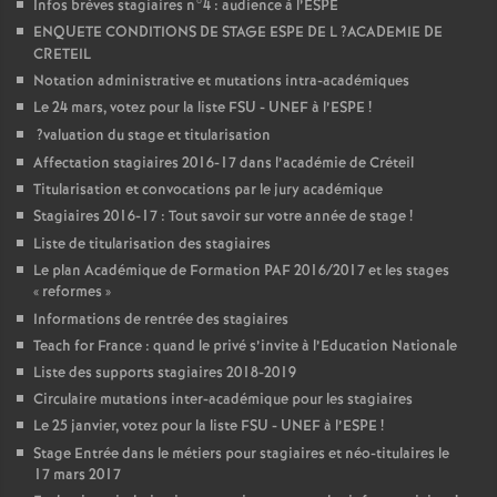
Infos brèves stagiaires n°4 : audience à l’
ESPE
ENQUETE
CONDITIONS
DE
STAGE
ESPE
DE
L
?
ACADEMIE
DE
CRETEIL
Notation administrative et mutations intra-académiques
Le 24 mars, votez pour la liste
FSU
-
UNEF
à l’
ESPE
!
?valuation du stage et titularisation
Affectation stagiaires 2016-17 dans l’académie de Créteil
Titularisation et convocations par le jury académique
Stagiaires 2016-17 : Tout savoir sur votre année de stage
!
Liste de titularisation des stagiaires
Le plan Académique de Formation
PAF
2016/2017 et les stages
«
reformes
»
Informations de rentrée des stagiaires
Teach for France : quand le privé s’invite à l’Education Nationale
Liste des supports stagiaires 2018-2019
Circulaire mutations inter-académique pour les stagiaires
Le 25 janvier, votez pour la liste
FSU
-
UNEF
à l’
ESPE
!
Stage Entrée dans le métiers pour stagiaires et néo-titulaires le
17 mars 2017