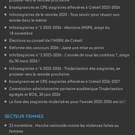
projeter vers la rentrée prochaine
Enseignant
·
es et
CPE
stagiaires affecté
·
es à Créteil 2025-2026
Infostagiaires de la rentrée 2025 : Tout savoir pour réussir son
entrée dans le métier
Infostagiaires n°2 2025-2026 : élections
INSPE
, stage du
18 novembre
Élections au conseil de l’
INSPE
de Créteil
Réforme des concours 2026 : Juste une mise au point
InfoStagiaires n°3 2025-2026 : L’année de tous les combats
?, stage
du 30 mars 2026
!
Infostagiaires n°4 2025-2026 : Titularisation des stagiaires, se
projeter vers la rentrée prochaine
Enseignant
·
es et
CPE
stagiaires affecté
·
es à Créteil 2026-2027
Commission administrative paritaire académique Titularisation
agrégés et
BOE
, 30 juin 2026
La liste des stagiaires titularisé
·
es pour l’année 2025-2026 est ici
!
SECTEUR FEMMES
23 novembre : Marche nationale contre les violences faites au
femmes