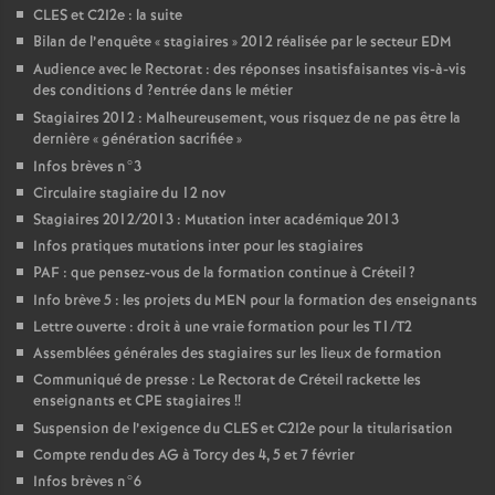
CLES
et C2I2e : la suite
Bilan de l’enquête «
stagiaires
» 2012 réalisée par le secteur
EDM
Audience avec le Rectorat : des réponses insatisfaisantes vis-à-vis
des conditions d
?entrée dans le métier
Stagiaires 2012 : Malheureusement, vous risquez de ne pas être la
dernière «
génération sacrifiée
»
Infos brèves n°3
Circulaire stagiaire du 12 nov
Stagiaires 2012/2013 : Mutation inter académique 2013
Infos pratiques mutations inter pour les stagiaires
PAF
: que pensez-vous de la formation continue à Créteil
?
Info brève 5 : les projets du
MEN
pour la formation des enseignants
Lettre ouverte : droit à une vraie formation pour les T1/T2
Assemblées générales des stagiaires sur les lieux de formation
Communiqué de presse : Le Rectorat de Créteil rackette les
enseignants et
CPE
stagiaires
!!
Suspension de l’exigence du
CLES
et C2I2e pour la titularisation
Compte rendu des
AG
à Torcy des 4, 5 et 7 février
Infos brèves n°6