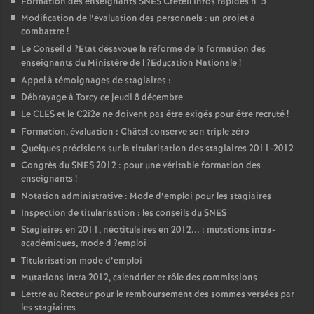
Formation des enseignants
SNES
Créteil Infos rapides n°5
Modification de l’évaluation des personnels : un projet à
combattre
!
Le Conseil d
?Etat désavoue la réforme de la formation des
enseignants du Ministère de l
?Education Nationale
!
Appel à témoignages de stagiaires :
Débrayage à Torcy ce jeudi 8 décembre
Le
CLES
et le C2i2e ne doivent pas être exigés pour être recruté
!
Formation, évaluation : Châtel conserve son triple zéro
Quelques précisions sur la titularisation des stagiaires 2011-2012
Congrès du
SNES
2012 : pour une véritable formation des
enseignants
!
Notation administrative : Mode d’emploi pour les stagiaires
Inspection de titularisation : les conseils du
SNES
Stagiaires en 2011, néotitulaires en 2012... : mutations intra-
académiques, mode d
?emploi
Titularisation mode d’emploi
Mutations intra 2012, calendrier et rôle des commissions
Lettre au Recteur pour le remboursement des sommes versées par
les stagiaires