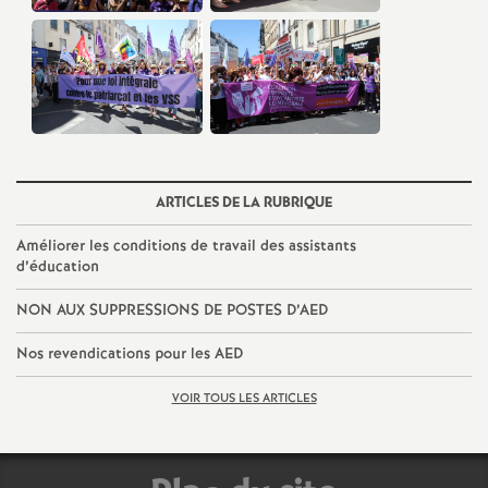
e
m
e
n
ARTICLES DE LA RUBRIQUE
t
Améliorer les conditions de travail des assistants
d’éducation
s
NON
AUX
SUPPRESSIONS
DE
POSTES
D’
AED
d
Nos revendications pour les
AED
e
VOIR TOUS LES ARTICLES
S