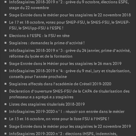
InfoStagiaires 2018-2019 n°2 : grève du 9 octobre, élections
ESPE
,
stage du 22 novembre
Stage Entrée dans le métier pour les stagiaires le 22 novembre 2018
Le 17 et 18 octobre, votez pour
SNEP
-
FSU
, le
SNES
-
FSU
, le
SNUEP
-
FSU
, le SNUipp-
FSU
à l’
ESPE
!
Elections à l’
ESPE
: la
FSU
en tête
Stagiaires : demandez la prime d’activité
!
InfoStagiaires 2018-2019 n°3 : grève du 24 janvier, prime d’activité,
réforme du lycée et de la formation
Stage Entrée dans le Métier pour les stagiaires le 26 mars 2019
InfoStagiaires 2018-2019 n°4 : grève du 9 mai, jury et titularisation,
conseils pour l’année prochaine
Stagiaires affectés dans l’académie de Créteil 2019-2020
Déclaration d’ouverture
SNES
-
FSU
de la
CAPA
de titularisation des
professeur.e.s agrégé.e.s stagiaires
Listes des stagiaires titularisés 2018-2019
InfoStagiaires 2019-2020 n°1 : réussir son entrée dans le métier
Le 15 et 16 octobre, on vote pour la liste
FSU
à l’
INSPE
!
Stage Entrée dans le métier pour les stagiaires le 22 novembre 2019
InfoStagiaires 2019-2020 n°2 : élections
INSPE
, indemnités,