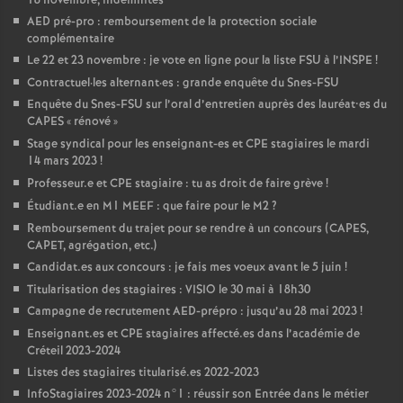
18 novembre, indemnités
AED
pré-pro : remboursement de la protection sociale
complémentaire
Le 22 et 23 novembre : je vote en ligne pour la liste
FSU
à l’
INSPE
!
Contractuel
·
les alternant
·
es : grande enquête du Snes-
FSU
Enquête du Snes-
FSU
sur l’oral d’entretien auprès des lauréat•es du
CAPES
«
rénové
»
Stage syndical pour les enseignant-es et
CPE
stagiaires le mardi
14 mars 2023
!
Professeur.e et
CPE
stagiaire : tu as droit de faire grève
!
Étudiant.e en M1
MEEF
: que faire pour le M2
?
Remboursement du trajet pour se rendre à un concours (
CAPES
,
CAPET
, agrégation, etc.)
Candidat.es aux concours : je fais mes voeux avant le 5 juin
!
Titularisation des stagiaires :
VISIO
le 30 mai à 18h30
Campagne de recrutement
AED
-prépro : jusqu’au 28 mai 2023
!
Enseignant.es et
CPE
stagiaires affecté.es dans l’académie de
Créteil 2023-2024
Listes des stagiaires titularisé.es 2022-2023
InfoStagiaires 2023-2024 n°1 : réussir son Entrée dans le métier