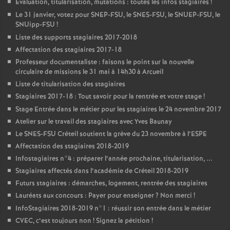
Evaluation, titularisation, mutations : toutes les infos stagiaires
!
Le 31 janvier, votez pour
SNEP
-
FSU
, le
SNES
-
FSU
, le
SNUEP
-
FSU
, le
SNUipp-
FSU
!
Liste des supports stagiaires 2017-2018
Affectation des stagiaires 2017-18
Professeur documentaliste : faisons le point sur la nouvelle
circulaire de missions le 31 mai à 14h30 à Arcueil
Liste de titularisation des stagiaires
Stagiaires 2017-18 : Tout savoir pour la rentrée et votre stage
!
Stage Entrée dans le métier pour les stagiaires le 24 novembre 2017
Atelier sur le travail des stagiaires avec Yves Baunay
Le
SNES
-
FSU
Créteil soutient la grève du 23 novembre à l’
ESPE
Affectation des stagiaires 2018-2019
Infostagiaires n°4 : préparer l’année prochaine, titularisation, ...
Stagiaires affectés dans l’académie de Créteil 2018-2019
Futurs stagiaires : démarches, logement, rentrée des stagiaires
Lauréats aux concours : Payer pour enseigner
? Non merci
!
InfoStagiaires 2018-2019 n°1 : réussir son entrée dans le métier
CVEC
, c’est toujours non
! Signez la pétition
!