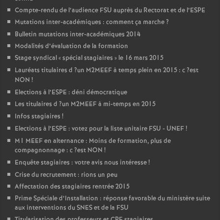
Compte-rendu de l’audience
FSU
auprès du Rectorat et de l’
ESPE
Mutations inter-académiques : comment ça marche
?
Bulletin mutations inter-académiques 2014
Modalités d’évaluation de la formation
Stage syndical «
spécial stagiaires
» le 16 mars 2015
Lauréats titulaires d
?un
M2MEEF
à temps plein en 2015 : c
?est
NON
!
Elections à l’
ESPE
: déni démocratique
Les titulaires d
?un
M2MEEF
à mi-temps en 2015
Infos stagiaires
!
Elections à l’
ESPE
: votez pour la liste unitaire
FSU
-
UNEF
!
M1
MEEF
en alternance : Moins de formation, plus de
compagnonnage : c
?est
NON
!
Enquête stagiaires : votre avis nous intéresse
!
Crise du recrutement : rions un peu
Affectation des stagiaires rentrée 2015
Prime Spéciale d’Installation : réponse favorable du ministère suite
aux interventions du
SNES
et de la
FSU
Titularisation des professeurs et
CPE
stagiaires