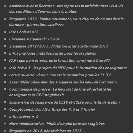
Audience avec le Rectorat : des réponses insatisfaisantes vis-à-vis
des conditions d
?entrée dans le métier
Stagiaires 2012 : Malheureusement, vous risquez de ne pas être la
dernière «
génération sacrifiée
»
Infos brèves n°3
Circulaire stagiaire du 12 nov
Stagiaires 2012/2013 : Mutation inter académique 2013
Infos pratiques mutations inter pour les stagiaires
PAF
: que pensez-vous de la formation continue à Créteil
?
Info brève 5 : les projets du
MEN
pour la formation des enseignants
Lettre ouverte : droit à une vraie formation pour les T1/T2
Assemblées générales des stagiaires sur les lieux de formation
Communiqué de presse : Le Rectorat de Créteil rackette les
enseignants et
CPE
stagiaires
!!
Suspension de l’exigence du
CLES
et C2I2e pour la titularisation
Compte rendu des
AG
à Torcy des 4, 5 et 7 février
Infos brèves n°6
Note administrative : Mode d’emploi pour les stagiaires
Stagiaires en 2012, néotitulaires en 2013...