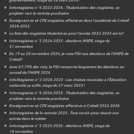
gouvernement, stage du 28 mars 2024
!
Infostagiaires n°4 2023-2024 : Titularisation des stagiaires, se
projeter vers la rentrée prochaine
Enseignant
·
es et
CPE
stagiaires affecté
·
es dans l’académie de Créteil
2024-2025
La liste des stagiaires titularisé
·
es pour l’année 2023-2024 est ici
!
Infostagiaires n°2 2024-2025 : élections
INSPE
, stage du
21 novembre
Du 19 au 20 novembre 2024, je vote
FSU
aux élections de l’
INSPE
de
Créteil
!
Avec 67,79% des voix, la
FSU
remporte largement les élections au
conseil de l’
INSPE
2024
InfoStagiaires n°3 2024-2025 : Les chaises musicales à l’Éducation
nationale ça suffit, stage du 27 mars 2025
!
Infostagiaires n°4 2024-2025 : Titularisation des stagiaires, se
projeter vers la rentrée prochaine
Enseignant
·
es et
CPE
stagiaires affecté
·
es à Créteil 2025-2026
Infostagiaires de la rentrée 2025 : Tout savoir pour réussir son
entrée dans le métier
Infostagiaires n°2 2025-2026 : élections
INSPE
, stage du
18 novembre