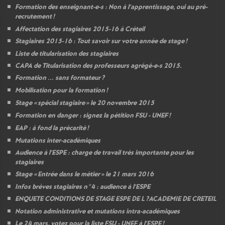
Formation des enseignant-e-s : Non à l’apprentissage, oui au pré-
recrutement
!
Affectation des stagiaires 2015-16 à Créteil
Stagiaires 2015-16 : Tout savoir sur votre année de stage
!
Liste de titularisation des stagiaires
CAPA
de Titularisation des professeurs agrégé-e-s 2015.
Formation ... sans formateur
?
Mobilisation pour la formation
!
Stage «
spécial stagiaire
» le 20 novembre 2015
Formation en danger : signez la pétition
FSU
-
UNEF
!
EAP
: à fond la précarité
!
Mutations inter-académiques
Audience à l’
ESPE
: charge de travail très importante pour les
stagiaires
Stage «
Entrée dans le métier
» le 21 mars 2016
Infos brèves stagiaires n°4 : audience à l’
ESPE
ENQUETE
CONDITIONS
DE
STAGE
ESPE
DE
L
?
ACADEMIE
DE
CRETEIL
Notation administrative et mutations intra-académiques
Le 24 mars, votez pour la liste
FSU
-
UNEF
à l’
ESPE
!