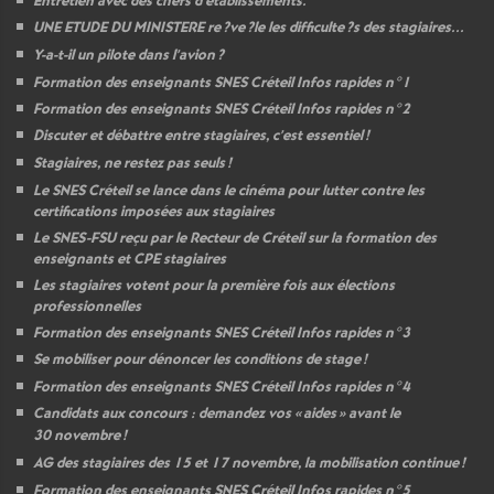
Entretien avec des chefs d’établissements.
UNE
ETUDE
DU
MINISTERE
re
?ve
?le les difficulte
?s des stagiaires...
Y-a-t-il un pilote dans l’avion
?
Formation des enseignants
SNES
Créteil Infos rapides n°1
Formation des enseignants
SNES
Créteil Infos rapides n°2
Discuter et débattre entre stagiaires, c’est essentiel
!
Stagiaires, ne restez pas seuls
!
Le
SNES
Créteil se lance dans le cinéma pour lutter contre les
certifications imposées aux stagiaires
Le
SNES
-
FSU
reçu par le Recteur de Créteil sur la formation des
enseignants et
CPE
stagiaires
Les stagiaires votent pour la première fois aux élections
professionnelles
Formation des enseignants
SNES
Créteil Infos rapides n°3
Se mobiliser pour dénoncer les conditions de stage
!
Formation des enseignants
SNES
Créteil Infos rapides n°4
Candidats aux concours : demandez vos «
aides
» avant le
30 novembre
!
AG
des stagiaires des 15 et 17 novembre, la mobilisation continue
!
Formation des enseignants
SNES
Créteil Infos rapides n°5