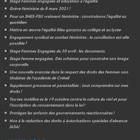
Stage Femmes engagées et Education à l’Egalité
Grève féministe du 8 mars 2021
!
Pour un
SNES
-
FSU
vraiment féministe : construisons l’égalité au
quotidien
Mettre en œuvre l’égalité filles-garçons au collège et au lycée
Engagement syndical et combat féministe : la conciliation est-elle
possible
?
Stage Femmes Engagées du 30 avril : les documents.
Stage femme engagées. Des schémas pour construire son image
corporelle
Une nouvelle avancée dans le respect des droits des femmes non
titulaires de l’académie de Créteil
Supplément grossesse et parentalités : tout comprendre sur mes
droits
!
Tou
·
tes mobilisé
·
es le 19 octobre contre la culture du viol et pour
l’inscription du consentement dans la loi
!
Protégez les enfants des gouvernements réactionnaires
!
Non à la réduction des droits à Autorisations spéciales d’absence
(
ASA
)