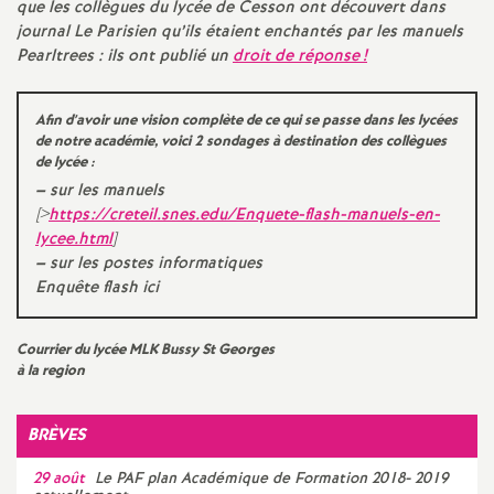
que les collègues du lycée de Cesson ont découvert dans
é
journal Le Parisien qu’ils étaient enchantés par les manuels
Pearltrees : ils ont publié un
droit de réponse
!
O
Afin d’avoir une vision complète de ce qui se passe dans les lycées
r
de notre académie, voici 2 sondages à destination des collègues
de lycée :
–
sur les manuels
l
[>
https://creteil.snes.edu/Enquete-flash-manuels-en-
lycee.html
]
é
–
sur les postes informatiques
Enquête flash ici
a
Courrier du lycée
MLK
Bussy St Georges
n
à la region
s
BRÈVES
T
29 août
Le
PAF
plan Académique de Formation 2018- 2019