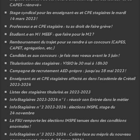
CAPES
«
rénové
»
Stage syndical pour les enseignant-es et
CPE
stagiaires le mardi
14 mars 2023
!
Professeur.e et
CPE
stagiaire : tu as droit de faire grève
!
Étudiant.e en M1
MEEF
: que faire pour le M2
?
Remboursement du trajet pour se rendre à un concours (
CAPES
,
CAPET
, agrégation, etc.)
Candidat.es aux concours : je fais mes voeux avant le 5 juin
!
Titularisation des stagiaires :
VISIO
le 30 mai à 18h30
Campagne de recrutement
AED
-prépro : jusqu’au 28 mai 2023
!
Enseignant.es et
CPE
stagiaires affecté.es dans l’académie de Créteil
2023-2024
Listes des stagiaires titularisé.es 2022-2023
InfoStagiaires 2023-2024 n°1 : réussir son Entrée dans le métier
InfoStagiaires n°2 2023-2024 : élections
INSPE
, stage du
24 novembre
La
FSU
remporte les élections
INSPE
tenues dans des conditions
anormales
!
InfoStagiaires n°3 2023-2024 : Colère face au mépris du nouveau