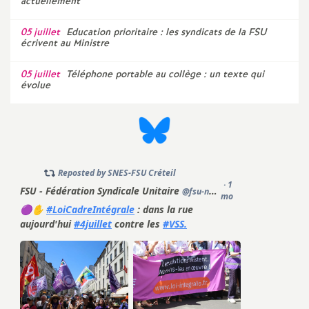
actuellement
o
05 juillet
Education prioritaire : les syndicats de la
FSU
écrivent au Ministre
u
05 juillet
Téléphone portable au collège : un texte qui
évolue
r
s