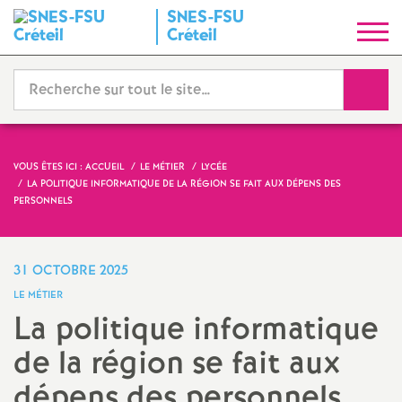
SNES
-
FSU
S
Créteil
y
Reche
n
d
VOUS ÊTES ICI :
ACCUEIL
LE MÉTIER
LYCÉE
LA POLITIQUE INFORMATIQUE DE LA RÉGION SE FAIT AUX DÉPENS DES
i
PERSONNELS
c
31 OCTOBRE 2025
a
LE MÉTIER
La politique informatique
t
de la région se fait aux
N
dépens des personnels