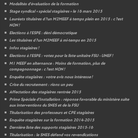
Modalités d’évaluation de la formation
Stage syndical «
spécial stagiaires
» le 16 mars 2015
Lauréats titulaires d
?un
M2MEEF
à temps plein en 2015 : c
?est
NON
!
Elections à l’
ESPE
: déni démocratique
Les titulaires d
?un
M2MEEF
à mi-temps en 2015
Infos stagiaires
!
Elections à l’
ESPE
: votez pour la liste unitaire
FSU
-
UNEF
!
M1
MEEF
en alternance : Moins de formation, plus de
compagnonnage : c
?est
NON
!
Enquête stagiaires : votre avis nous intéresse
!
Crise du recrutement : rions un peu
Affectation des stagiaires rentrée 2015
Prime Spéciale d’Installation : réponse favorable du ministère suite
aux interventions du
SNES
et de la
FSU
Titularisation des professeurs et
CPE
stagiaires
Enquête stagiaires sur la formation 2014-2015
Dernière liste des supports stagiaires 2015-16
Titularisation : le
SNES
défend vos revendications