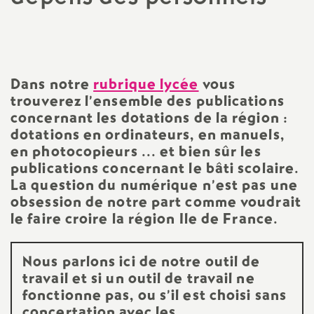
a
t
Dans notre
rubrique lycée
vous
i
trouverez l’ensemble des publications
concernant les dotations de la région :
o
dotations en ordinateurs, en manuels,
en photocopieurs ... et bien sûr les
n
publications concernant le bâti scolaire.
La question du numérique n’est pas une
a
obsession de notre part comme voudrait
le faire croire la région Ile de France.
l
Nous parlons ici de notre outil de
d
travail et si un outil de travail ne
fonctionne pas, ou s’il est choisi sans
concertation avec les