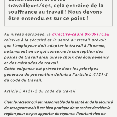
e
travailleurs/ses, cela entraine de la
s
souffrance au travail
!
Nous devons
être entendu.es sur ce point
!
E
Au niveau européen, la
directive-cadre 89/391/
CEE
n
relative à la sécurité et la santé au travail prévoit
que
l’employeur doit adapter le travail à l’homme,
s
notamment en ce qui concerne la conception des
postes de travail ainsi que le choix des équipements
et des méthodes de travail.
e
Cette exigence est présente dans les principes
généraux de prévention définis à l’article L.4121-2
i
du code du travail.
g
Article L.4121-2 du code du travail
C’est le recteur qui est responsable de la santé et de la sécurité
n
de ses agents mais il est bien pratique de se cacher derrière la
région pour ne pas apporter de réponse. Pourtant rien ne