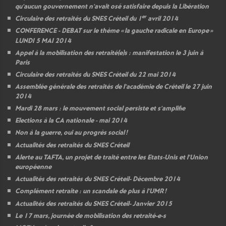
qu’aucun gouvernement n’avait osé satisfaire depuis la Libération
er
Circulaire des retraités du
SNES
Créteil du 1
avril 2014
CONFERENCE
-
DEBAT
sur le thème «
la gauche radicale en Europe
»
LUNDI
5
MAI
2014
Appel à la mobilisation des retraité(e)s : manifestation le 3 juin à
Paris
Circulaire des retraités du
SNES
Créteil du 22 mai 2014
Assemblée générale des retraités de l’académie de Créteil le 27 juin
2014
Mardi 28 mars : le mouvement social persiste et s’amplifie
Elections à la
CA
nationale - mai 2014
Non à la guerre, oui au progrès social
!
Actualités des retraités du
SNES
Créteil
Alerte au
TAFTA
, un projet de traité entre les Etats-Unis et l’Union
européenne
Actualités des retraités du
SNES
Créteil- Décembre 2014
Complément retraite : un scandale de plus à l’
UMR
!
Actualités des retraités du
SNES
Créteil- Janvier 2015
Le 17 mars, journée de mobilisation des retraité-e-s