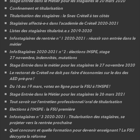
Stage Entrée dans le Métier pour les stagiaires le 20 mars 2020
Confinement et titularisation
Titularisation des stagiaires : le Snes Créteil à tes côtés
Stagiaires affecté-e-s dans l’académie de Créteil 2020-2021
Listes des stagiaires titularisé.e.s 2019-2020
Infostagiaires de rentrée n°1 2020-2021 : réussir son entrée dans le
métier
InfoStagiaires 2020-2021 n°2 : élections
INSPE
, stage
27 novembre, indemnités, mutations
Stage Entrée dans le métier pour les stagiaires le 27 novembre 2020
Le rectorat de Créteil ne doit pas faire d’économies sur le dos des
AED
pré-pro
!
Du 16 au 19 mars, votez en ligne pour la
FSU
à l’
INSPE
!
Stage Entrée dans le Métier pour les stagiaires le 26 mars 2021
Tout savoir sur l’entretien professionnel/oral de titularisation
Elections à l’
INSPE
: la
FSU
première
Infostagiaires n°3 2020-2021 : Titularisation des stagiaires, se
projeter vers la rentrée prochaine
Quel concours et quelle formation pour devenir enseignant
? La
FSU
décrypte la réforme