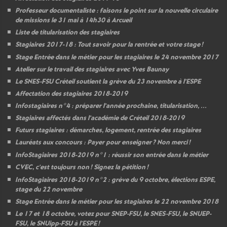
Professeur documentaliste : faisons le point sur la nouvelle circulaire
de missions le 31 mai à 14h30 à Arcueil
Liste de titularisation des stagiaires
Stagiaires 2017-18 : Tout savoir pour la rentrée et votre stage
!
Stage Entrée dans le métier pour les stagiaires le 24 novembre 2017
Atelier sur le travail des stagiaires avec Yves Baunay
Le
SNES
-
FSU
Créteil soutient la grève du 23 novembre à l’
ESPE
Affectation des stagiaires 2018-2019
Infostagiaires n°4 : préparer l’année prochaine, titularisation, ...
Stagiaires affectés dans l’académie de Créteil 2018-2019
Futurs stagiaires : démarches, logement, rentrée des stagiaires
Lauréats aux concours : Payer pour enseigner
? Non merci
!
InfoStagiaires 2018-2019 n°1 : réussir son entrée dans le métier
CVEC
, c’est toujours non
! Signez la pétition
!
InfoStagiaires 2018-2019 n°2 : grève du 9 octobre, élections
ESPE
,
stage du 22 novembre
Stage Entrée dans le métier pour les stagiaires le 22 novembre 2018
Le 17 et 18 octobre, votez pour
SNEP
-
FSU
, le
SNES
-
FSU
, le
SNUEP
-
FSU
, le SNUipp-
FSU
à l’
ESPE
!