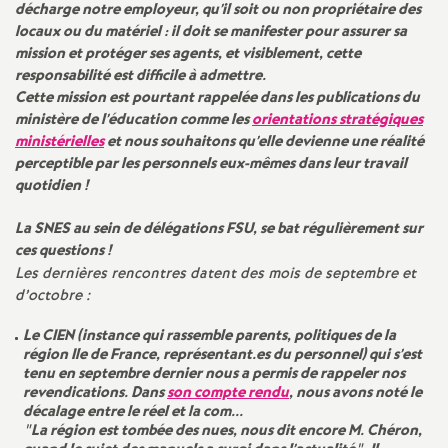
e
décharge notre employeur, qu’il soit ou non propriétaire des
locaux ou du matériel : il doit se manifester pour assurer sa
m
mission et protéger ses agents, et visiblement, cette
responsabilité est difficile à admettre.
Cette mission est pourtant rappelée dans les publications du
e
ministère de l’éducation comme les
orientations stratégiques
ministérielles
et nous souhaitons qu’elle devienne une réalité
n
perceptible par les personnels eux-mêmes dans leur travail
quotidien
!
t
La
SNES
au sein de délégations
FSU
, se bat régulièrement sur
ces questions
!
s
Les dernières rencontres datent des mois de septembre et
d’octobre :
d
Le
CIEN
(instance qui rassemble parents, politiques de la
région Ile de France, représentant.es du personnel) qui s’est
e
tenu en septembre dernier nous a permis de rappeler nos
revendications. Dans
son compte rendu
, nous avons noté le
S
décalage entre le réel et la com...
"La région est tombée des nues, nous dit encore M. Chéron,