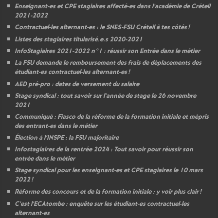
Enseignant-es et
CPE
stagiaires affecté-es dans l’académie de Créteil
2021-2022
Contractuel-les alternant-es : le
SNES
-
FSU
Créteil à tes côtés
!
Listes des stagiaires titularisé.e.s 2020-2021
InfoStagiaires 2021-2022 n°1 : réussir son Entrée dans le métier
La
FSU
demande le remboursement des frais de déplacements des
étudiant-es contractuel-les alternant-es
!
AED
pré-pro : dates de versement du salaire
Stage syndical : tout savoir sur l’année de stage le 26 novembre
2021
Communiqué : Fiasco de la réforme de la formation initiale et mépris
des entrant-es dans le métier
Élection à l’
INSPE
: la
FSU
majoritaire
Infostagiaires de la rentrée 2024 : Tout savoir pour réussir son
entrée dans le métier
Stage syndical pour les enseignant-es et
CPE
stagiaires le 10 mars
2022
!
Réforme des concours et de la formation initiale : y voir plus clair
!
C’est l’ECAtombe : enquête sur les étudiant-es contractuel-les
alternant-es