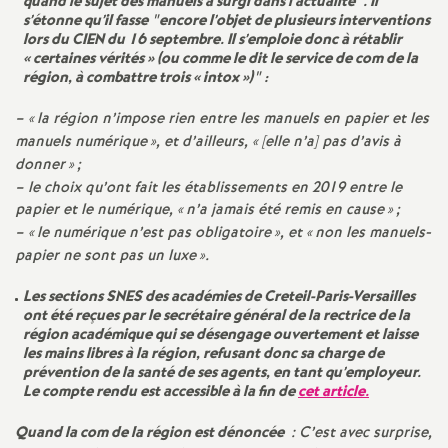
quand le sujet des manuels a surgi dans l’actualité". Il
e
s’étonne qu’il fasse "encore l’objet de plusieurs interventions
lors du
CIEN
du 16 septembre. Il s’emploie donc à rétablir
«
certaines vérités
» (ou comme le dit le service de com de la
c
région, à combattre trois «
intox
»)" :
o
– «
la région n’impose rien entre les manuels en papier et les
manuels numérique
», et d’ailleurs, «
[elle n’a] pas d’avis à
n
donner
»
;
– le choix qu’ont fait les établissements en 2019 entre le
papier et le numérique, «
n’a jamais été remis en cause
»
;
d
– «
le numérique n’est pas obligatoire
», et «
non les manuels-
papier ne sont pas un luxe
».
d
Les sections
SNES
des académies de Creteil-Paris-Versailles
ont été reçues par le secrétaire général de la rectrice de la
e
région académique qui se désengage ouvertement et laisse
les mains libres à la région, refusant donc sa charge de
g
prévention de la santé de ses agents, en tant qu’employeur.
Le compte rendu est accessible à la fin de
cet article.
r
Quand la com de la région est dénoncée
: C’est avec surprise,