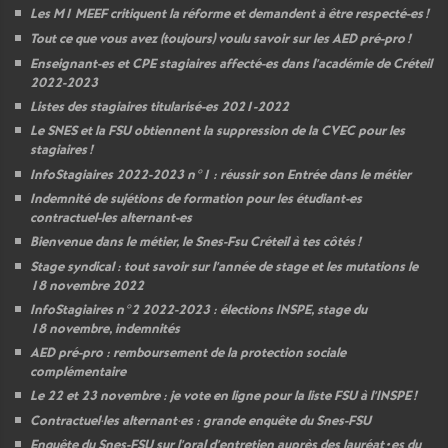
Les M1
MEEF
critiquent la réforme et demandent à être respecté-es
!
Tout ce que vous avez (toujours) voulu savoir sur les
AED
pré-pro
!
Enseignant-es et
CPE
stagiaires affecté-es dans l’académie de Créteil
2022-2023
Listes des stagiaires titularisé-es 2021-2022
Le
SNES
et la
FSU
obtiennent la suppression de la
CVEC
pour les
stagiaires
!
InfoStagiaires 2022-2023 n°1 : réussir son Entrée dans le métier
Indemnité de sujétions de formation pour les étudiant-es
contractuel-les alternant-es
Bienvenue dans le métier, le Snes-Fsu Créteil à tes côtés
!
Stage syndical : tout savoir sur l’année de stage et les mutations le
18 novembre 2022
InfoStagiaires n°2 2022-2023 : élections
INSPE
, stage du
18 novembre, indemnités
AED
pré-pro : remboursement de la protection sociale
complémentaire
Le 22 et 23 novembre : je vote en ligne pour la liste
FSU
à l’
INSPE
!
Contractuel
·
les alternant
·
es : grande enquête du Snes-
FSU
Enquête du Snes-
FSU
sur l’oral d’entretien auprès des lauréat•es du