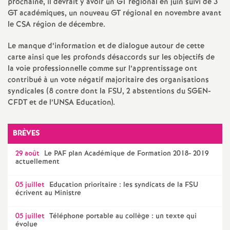
prochaine, il devrait y avoir un
GT
régional en juin suivi de 3
é
GT
académiques, un nouveau
GT
régional en novembre avant
le
CSA
région de décembre.
O
Le manque d’information et de dialogue autour de cette
carte ainsi que les profonds désaccords sur les objectifs de
r
la voie professionnelle comme sur l’apprentissage ont
contribué à un vote négatif majoritaire des organisations
l
syndicales (8 contre dont la
FSU
, 2 abstentions du
SGEN
-
CFDT
et de l’
UNSA
Education).
é
BRÈVES
a
29 août
Le
PAF
plan Académique de Formation 2018- 2019
actuellement
n
05 juillet
Education prioritaire : les syndicats de la
FSU
écrivent au Ministre
s
05 juillet
Téléphone portable au collège : un texte qui
T
évolue