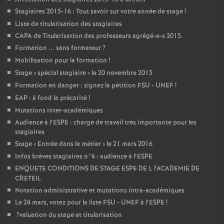
Stagiaires 2015-16 : Tout savoir sur votre année de stage
!
Liste de titularisation des stagiaires
CAPA
de Titularisation des professeurs agrégé-e-s 2015.
Formation ... sans formateur
?
Mobilisation pour la formation
!
Stage «
spécial stagiaire
» le 20 novembre 2015
Formation en danger : signez la pétition
FSU
-
UNEF
!
EAP
: à fond la précarité
!
Mutations inter-académiques
Audience à l’
ESPE
: charge de travail très importante pour les
stagiaires
Stage «
Entrée dans le métier
» le 21 mars 2016
Infos brèves stagiaires n°4 : audience à l’
ESPE
ENQUETE
CONDITIONS
DE
STAGE
ESPE
DE
L
?
ACADEMIE
DE
CRETEIL
Notation administrative et mutations intra-académiques
Le 24 mars, votez pour la liste
FSU
-
UNEF
à l’
ESPE
!
?valuation du stage et titularisation