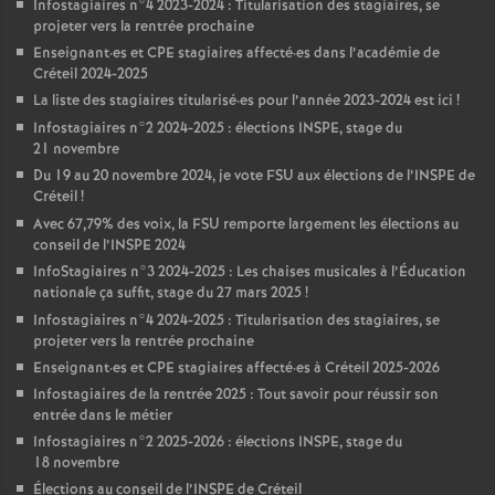
Infostagiaires n°4 2023-2024 : Titularisation des stagiaires, se
projeter vers la rentrée prochaine
Enseignant
·
es et
CPE
stagiaires affecté
·
es dans l’académie de
Créteil 2024-2025
La liste des stagiaires titularisé
·
es pour l’année 2023-2024 est ici
!
Infostagiaires n°2 2024-2025 : élections
INSPE
, stage du
21 novembre
Du 19 au 20 novembre 2024, je vote
FSU
aux élections de l’
INSPE
de
Créteil
!
Avec 67,79% des voix, la
FSU
remporte largement les élections au
conseil de l’
INSPE
2024
InfoStagiaires n°3 2024-2025 : Les chaises musicales à l’Éducation
nationale ça suffit, stage du 27 mars 2025
!
Infostagiaires n°4 2024-2025 : Titularisation des stagiaires, se
projeter vers la rentrée prochaine
Enseignant
·
es et
CPE
stagiaires affecté
·
es à Créteil 2025-2026
Infostagiaires de la rentrée 2025 : Tout savoir pour réussir son
entrée dans le métier
Infostagiaires n°2 2025-2026 : élections
INSPE
, stage du
18 novembre
Élections au conseil de l’
INSPE
de Créteil