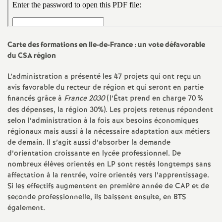
e
m
Carte des formations en Ile-de-France : un vote défavorable
e
du
CSA
région
n
L’administration a présenté les 47 projets qui ont reçu un
avis favorable du recteur de région et qui seront en partie
financés grâce à
France 2030
(l’État prend en charge 70
%
t
des dépenses, la région 30%). Les projets retenus répondent
selon l’administration à la fois aux besoins économiques
s
régionaux mais aussi à la nécessaire adaptation aux métiers
de demain. Il s’agit aussi d’absorber la demande
d
d’orientation croissante en lycée professionnel. De
nombreux élèves orientés en
LP
sont restés longtemps sans
affectation à la rentrée, voire orientés vers l’apprentissage.
e
Si les effectifs augmentent en première année de
CAP
et de
seconde professionnelle, ils baissent ensuite, en
BTS
S
également.