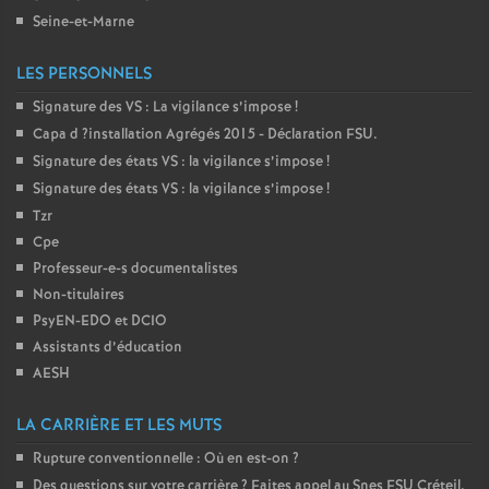
Seine-et-Marne
LES PERSONNELS
Signature des
VS
: La vigilance s’impose
!
Capa d
?installation Agrégés 2015 - Déclaration
FSU
.
Signature des états
VS
: la vigilance s’impose
!
Signature des états
VS
: la vigilance s’impose
!
Tzr
Cpe
Professeur-e-s documentalistes
Non-titulaires
PsyEN-
EDO
et
DCIO
Assistants d’éducation
AESH
LA CARRIÈRE ET LES MUTS
Rupture conventionnelle : Où en est-on
?
Des questions sur votre carrière
? Faites appel au Snes
FSU
Créteil.