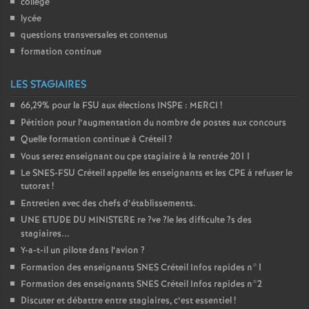
collège
lycée
questions transversales et contenus
formation continue
LES STAGIAIRES
66,29% pour la
FSU
aux élections
INSPE
:
MERCI
!
Pétition pour l’augmentation du nombre de postes aux concours
Quelle formation continue à Créteil
?
Vous serez enseignant ou cpe stagiaire à la rentrée 2011
Le
SNES
-
FSU
Créteil appelle les enseignants et les
CPE
à refuser le
tutorat
!
Entretien avec des chefs d’établissements.
UNE
ETUDE
DU
MINISTERE
re
?ve
?le les difficulte
?s des
stagiaires...
Y-a-t-il un pilote dans l’avion
?
Formation des enseignants
SNES
Créteil Infos rapides n°1
Formation des enseignants
SNES
Créteil Infos rapides n°2
Discuter et débattre entre stagiaires, c’est essentiel
!