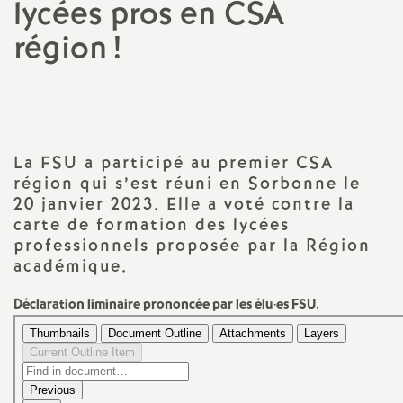
lycées pros en
CSA
a
région
!
t
i
La
FSU
a participé au premier
CSA
o
région qui s’est réuni en Sorbonne le
20 janvier 2023. Elle a voté contre la
n
carte de formation des lycées
professionnels proposée par la Région
a
académique.
l
Déclaration liminaire prononcée par les élu
·
es
FSU
.
d