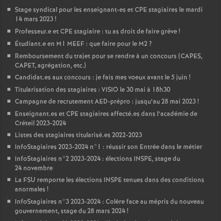
Stage syndical pour les enseignant-es et
CPE
stagiaires le mardi
14 mars 2023
!
Professeur.e et
CPE
stagiaire : tu as droit de faire grève
!
Étudiant.e en M1
MEEF
: que faire pour le M2
?
Remboursement du trajet pour se rendre à un concours (
CAPES
,
CAPET
, agrégation, etc.)
Candidat.es aux concours : je fais mes voeux avant le 5 juin
!
Titularisation des stagiaires :
VISIO
le 30 mai à 18h30
Campagne de recrutement
AED
-prépro : jusqu’au 28 mai 2023
!
Enseignant.es et
CPE
stagiaires affecté.es dans l’académie de
Créteil 2023-2024
Listes des stagiaires titularisé.es 2022-2023
InfoStagiaires 2023-2024 n°1 : réussir son Entrée dans le métier
InfoStagiaires n°2 2023-2024 : élections
INSPE
, stage du
24 novembre
La
FSU
remporte les élections
INSPE
tenues dans des conditions
anormales
!
InfoStagiaires n°3 2023-2024 : Colère face au mépris du nouveau
gouvernement, stage du 28 mars 2024
!