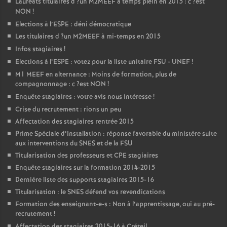
Lauréats titulaires d
?un
M2MEEF
à temps plein en 2015 : c
?est
NON
!
Elections à l’
ESPE
: déni démocratique
Les titulaires d
?un
M2MEEF
à mi-temps en 2015
Infos stagiaires
!
Elections à l’
ESPE
: votez pour la liste unitaire
FSU
-
UNEF
!
M1
MEEF
en alternance : Moins de formation, plus de
compagnonnage : c
?est
NON
!
Enquête stagiaires : votre avis nous intéresse
!
Crise du recrutement : rions un peu
Affectation des stagiaires rentrée 2015
Prime Spéciale d’Installation : réponse favorable du ministère suite
aux interventions du
SNES
et de la
FSU
Titularisation des professeurs et
CPE
stagiaires
Enquête stagiaires sur la formation 2014-2015
Dernière liste des supports stagiaires 2015-16
Titularisation : le
SNES
défend vos revendications
Formation des enseignant-e-s : Non à l’apprentissage, oui au pré-
recrutement
!
Affectation des stagiaires 2015-16 à Créteil