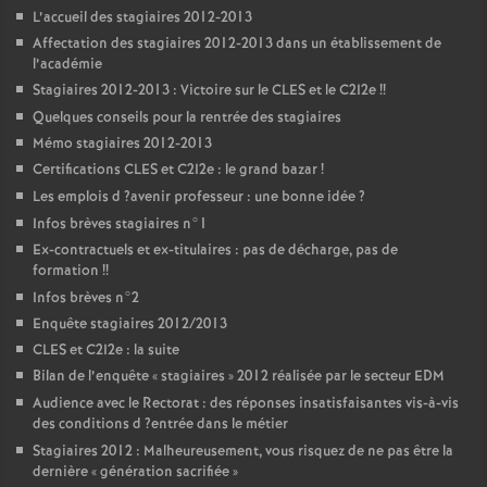
L’accueil des stagiaires 2012-2013
Affectation des stagiaires 2012-2013 dans un établissement de
l’académie
Stagiaires 2012-2013 : Victoire sur le
CLES
et le C2I2e
!!
Quelques conseils pour la rentrée des stagiaires
Mémo stagiaires 2012-2013
Certifications
CLES
et C2I2e : le grand bazar
!
Les emplois d
?avenir professeur : une bonne idée
?
Infos brèves stagiaires n°1
Ex-contractuels et ex-titulaires : pas de décharge, pas de
formation
!!
Infos brèves n°2
Enquête stagiaires 2012/2013
CLES
et C2I2e : la suite
Bilan de l’enquête «
stagiaires
» 2012 réalisée par le secteur
EDM
Audience avec le Rectorat : des réponses insatisfaisantes vis-à-vis
des conditions d
?entrée dans le métier
Stagiaires 2012 : Malheureusement, vous risquez de ne pas être la
dernière «
génération sacrifiée
»