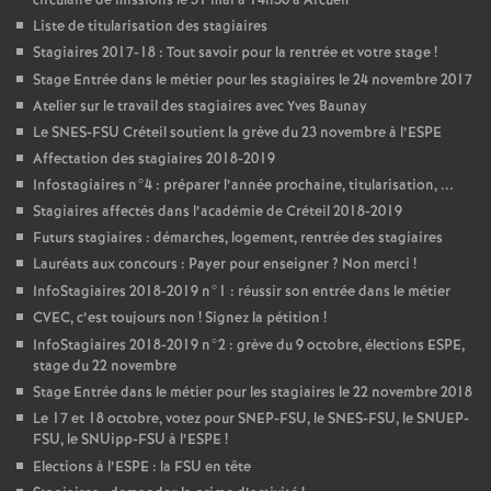
circulaire de missions le 31 mai à 14h30 à Arcueil
Liste de titularisation des stagiaires
Stagiaires 2017-18 : Tout savoir pour la rentrée et votre stage
!
Stage Entrée dans le métier pour les stagiaires le 24 novembre 2017
Atelier sur le travail des stagiaires avec Yves Baunay
Le
SNES
-
FSU
Créteil soutient la grève du 23 novembre à l’
ESPE
Affectation des stagiaires 2018-2019
Infostagiaires n°4 : préparer l’année prochaine, titularisation, ...
Stagiaires affectés dans l’académie de Créteil 2018-2019
Futurs stagiaires : démarches, logement, rentrée des stagiaires
Lauréats aux concours : Payer pour enseigner
? Non merci
!
InfoStagiaires 2018-2019 n°1 : réussir son entrée dans le métier
CVEC
, c’est toujours non
! Signez la pétition
!
InfoStagiaires 2018-2019 n°2 : grève du 9 octobre, élections
ESPE
,
stage du 22 novembre
Stage Entrée dans le métier pour les stagiaires le 22 novembre 2018
Le 17 et 18 octobre, votez pour
SNEP
-
FSU
, le
SNES
-
FSU
, le
SNUEP
-
FSU
, le SNUipp-
FSU
à l’
ESPE
!
Elections à l’
ESPE
: la
FSU
en tête