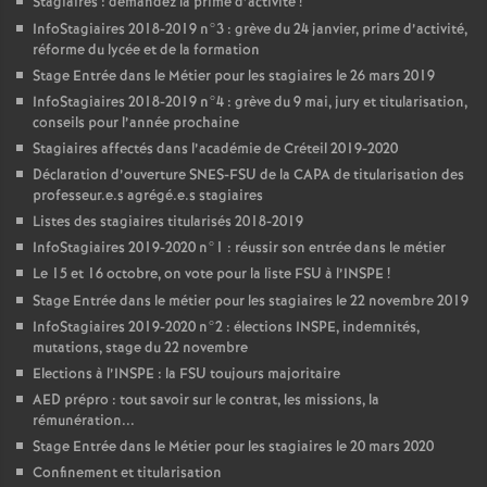
Stagiaires : demandez la prime d’activité
!
InfoStagiaires 2018-2019 n°3 : grève du 24 janvier, prime d’activité,
réforme du lycée et de la formation
Stage Entrée dans le Métier pour les stagiaires le 26 mars 2019
InfoStagiaires 2018-2019 n°4 : grève du 9 mai, jury et titularisation,
conseils pour l’année prochaine
Stagiaires affectés dans l’académie de Créteil 2019-2020
Déclaration d’ouverture
SNES
-
FSU
de la
CAPA
de titularisation des
professeur.e.s agrégé.e.s stagiaires
Listes des stagiaires titularisés 2018-2019
InfoStagiaires 2019-2020 n°1 : réussir son entrée dans le métier
Le 15 et 16 octobre, on vote pour la liste
FSU
à l’
INSPE
!
Stage Entrée dans le métier pour les stagiaires le 22 novembre 2019
InfoStagiaires 2019-2020 n°2 : élections
INSPE
, indemnités,
mutations, stage du 22 novembre
Elections à l’
INSPE
: la
FSU
toujours majoritaire
AED
prépro : tout savoir sur le contrat, les missions, la
rémunération...
Stage Entrée dans le Métier pour les stagiaires le 20 mars 2020
Confinement et titularisation