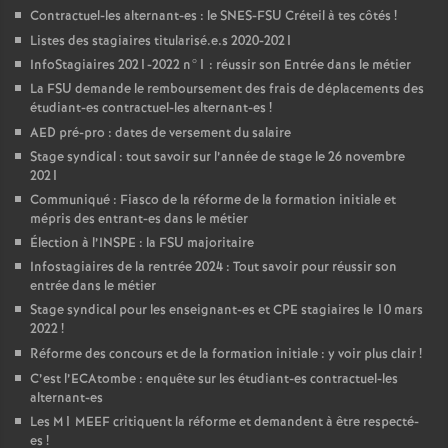
Contractuel-les alternant-es : le
SNES
-
FSU
Créteil à tes côtés
!
Listes des stagiaires titularisé.e.s 2020-2021
InfoStagiaires 2021-2022 n°1 : réussir son Entrée dans le métier
La
FSU
demande le remboursement des frais de déplacements des
étudiant-es contractuel-les alternant-es
!
AED
pré-pro : dates de versement du salaire
Stage syndical : tout savoir sur l’année de stage le 26 novembre
2021
Communiqué : Fiasco de la réforme de la formation initiale et
mépris des entrant-es dans le métier
Élection à l’
INSPE
: la
FSU
majoritaire
Infostagiaires de la rentrée 2024 : Tout savoir pour réussir son
entrée dans le métier
Stage syndical pour les enseignant-es et
CPE
stagiaires le 10 mars
2022
!
Réforme des concours et de la formation initiale : y voir plus clair
!
C’est l’ECAtombe : enquête sur les étudiant-es contractuel-les
alternant-es
Les M1
MEEF
critiquent la réforme et demandent à être respecté-
es
!