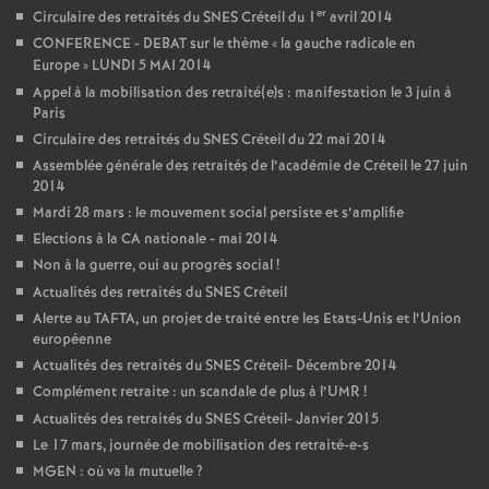
er
Circulaire des retraités du
SNES
Créteil du 1
avril 2014
CONFERENCE
-
DEBAT
sur le thème «
la gauche radicale en
Europe
»
LUNDI
5
MAI
2014
Appel à la mobilisation des retraité(e)s : manifestation le 3 juin à
Paris
Circulaire des retraités du
SNES
Créteil du 22 mai 2014
Assemblée générale des retraités de l’académie de Créteil le 27 juin
2014
Mardi 28 mars : le mouvement social persiste et s’amplifie
Elections à la
CA
nationale - mai 2014
Non à la guerre, oui au progrès social
!
Actualités des retraités du
SNES
Créteil
Alerte au
TAFTA
, un projet de traité entre les Etats-Unis et l’Union
européenne
Actualités des retraités du
SNES
Créteil- Décembre 2014
Complément retraite : un scandale de plus à l’
UMR
!
Actualités des retraités du
SNES
Créteil- Janvier 2015
Le 17 mars, journée de mobilisation des retraité-e-s
MGEN
: où va la mutuelle
?