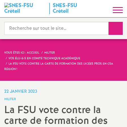
SNES
-
FSU
S
Créteil
y
Reche
n
d
VOUS ÊTES ICI :
ACCUEIL
MILITER
VOS ÉLU-E-S EN COMITÉ TECHNIQUE ACADÉMIQUE
i
LA
FSU
VOTE CONTRE LA CARTE DE FORMATION DES LYCÉES PROS EN
CSA
RÉGION
!
c
22 JANVIER 2023
a
MILITER
La
FSU
vote contre la
t
carte de formation des
N