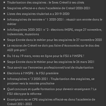
Titularisation des stagiaires : le Snes Créteil à tes côtés
Stagiaires affecté-e-s dans l’académie de Créteil 2020-2021
Listes des stagiaires titularisé.e.s 2019-2020
Infostagiaires de rentrée n°1 2020-2021 : réussir son entrée dans le
métier
InfoStagiaires 2020-2021 n°2 : élections
INSPE
, stage 27 novembre,
indemnités, mutations
Stage Entrée dans le métier pour les stagiaires le 27 novembre 2020
Le rectorat de Créteil ne doit pas faire d’économies sur le dos des
AED
pré-pro
!
Du 16 au 19 mars, votez en ligne pour la
FSU
à l’
INSPE
!
Stage Entrée dans le Métier pour les stagiaires le 26 mars 2021
Tout savoir sur l’entretien professionnel/oral de titularisation
Elections à l’
INSPE
: la
FSU
première
Infostagiaires n°3 2020-2021 : Titularisation des stagiaires, se
projeter vers la rentrée prochaine
Quel concours et quelle formation pour devenir enseignant
? La
FSU
décrypte la réforme
Enseignant-es et
CPE
stagiaires affecté-es dans l’académie de
Créteil 2021-2022