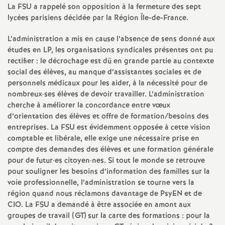
e
La
FSU
a rappelé son opposition à la fermeture des sept
lycées parisiens décidée par la Région Île-de-France.
c
L’administration a mis en cause l’absence de sens donné aux
études en
LP
, les organisations syndicales présentes ont pu
o
rectifier : le décrochage est dû en grande partie au contexte
social des élèves, au manque d’assistantes sociales et de
n
personnels médicaux pour les aider, à la nécessité pour de
nombreux
·
ses élèves de devoir travailler. L’administration
cherche à améliorer la concordance entre vœux
d
d’orientation des élèves et offre de formation/besoins des
entreprises. La
FSU
est évidemment opposée à cette vision
d
comptable et libérale, elle exige une nécessaire prise en
compte des demandes des élèves et une formation générale
e
pour de futur
·
es citoyen
·
nes. Si tout le monde se retrouve
pour souligner les besoins d’information des familles sur la
voie professionnelle, l’administration se tourne vers la
g
région quand nous réclamons davantage de PsyEN et de
CIO
. La
FSU
a demandé à être associée en amont aux
r
groupes de travail (
GT
) sur la carte des formations : pour la