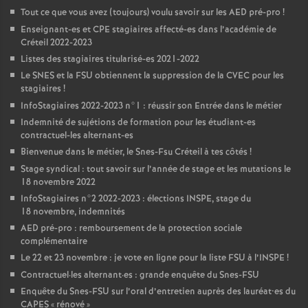
Tout ce que vous avez (toujours) voulu savoir sur les
AED
pré-pro
!
Enseignant-es et
CPE
stagiaires affecté-es dans l’académie de
Créteil 2022-2023
Listes des stagiaires titularisé-es 2021-2022
Le
SNES
et la
FSU
obtiennent la suppression de la
CVEC
pour les
stagiaires
!
InfoStagiaires 2022-2023 n°1 : réussir son Entrée dans le métier
Indemnité de sujétions de formation pour les étudiant-es
contractuel-les alternant-es
Bienvenue dans le métier, le Snes-Fsu Créteil à tes côtés
!
Stage syndical : tout savoir sur l’année de stage et les mutations le
18 novembre 2022
InfoStagiaires n°2 2022-2023 : élections
INSPE
, stage du
18 novembre, indemnités
AED
pré-pro : remboursement de la protection sociale
complémentaire
Le 22 et 23 novembre : je vote en ligne pour la liste
FSU
à l’
INSPE
!
Contractuel
·
les alternant
·
es : grande enquête du Snes-
FSU
Enquête du Snes-
FSU
sur l’oral d’entretien auprès des lauréat•es du
CAPES
«
rénové
»