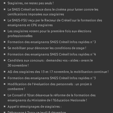
Stagiaires, ne restez pas seuls
!
Le
SNES
Créteil se lance dans le cinéma pour lutter contre les
certifications imposées aux stagiaires
Le
SNES
-
FSU
reçu par le Recteur de Créteil sur la formation des
enseignants et
CPE
stagiaires
Les stagiaires votent pour la première fois aux élections
professionnelles
Formation des enseignants
SNES
Créteil Infos rapides n°3
Se mobiliser pour dénoncer les conditions de stage
!
Formation des enseignants
SNES
Créteil Infos rapides n°4
Candidats aux concours : demandez vos «
aides
» avant le
30 novembre
!
AG
des stagiaires des 15 et 17 novembre, la mobilisation continue
!
Formation des enseignants
SNES
Créteil Infos rapides n°5
Modification de l’évaluation des personnels : un projet à
combattre
!
Le Conseil d
?Etat désavoue la réforme de la formation des
enseignants du Ministère de l
?Education Nationale
!
Appel à témoignages de stagiaires :
Débrayage à Torcy ce jeudi 8 décembre