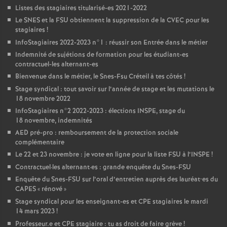
Listes des stagiaires titularisé-es 2021-2022
Le
SNES
et la
FSU
obtiennent la suppression de la
CVEC
pour les
stagiaires
!
InfoStagiaires 2022-2023 n°1 : réussir son Entrée dans le métier
Indemnité de sujétions de formation pour les étudiant-es
contractuel-les alternant-es
Bienvenue dans le métier, le Snes-Fsu Créteil à tes côtés
!
Stage syndical : tout savoir sur l’année de stage et les mutations le
18 novembre 2022
InfoStagiaires n°2 2022-2023 : élections
INSPE
, stage du
18 novembre, indemnités
AED
pré-pro : remboursement de la protection sociale
complémentaire
Le 22 et 23 novembre : je vote en ligne pour la liste
FSU
à l’
INSPE
!
Contractuel
·
les alternant
·
es : grande enquête du Snes-
FSU
Enquête du Snes-
FSU
sur l’oral d’entretien auprès des lauréat•es du
CAPES
«
rénové
»
Stage syndical pour les enseignant-es et
CPE
stagiaires le mardi
14 mars 2023
!
Professeur.e et
CPE
stagiaire : tu as droit de faire grève
!