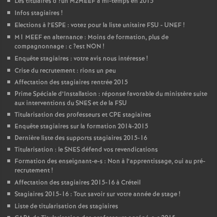
Les titulaires d
?un
M2MEEF
à mi-temps en 2015
Infos stagiaires
!
Elections à l’
ESPE
: votez pour la liste unitaire
FSU
-
UNEF
!
M1
MEEF
en alternance : Moins de formation, plus de
compagnonnage : c
?est
NON
!
Enquête stagiaires : votre avis nous intéresse
!
Crise du recrutement : rions un peu
Affectation des stagiaires rentrée 2015
Prime Spéciale d’Installation : réponse favorable du ministère suite
aux interventions du
SNES
et de la
FSU
Titularisation des professeurs et
CPE
stagiaires
Enquête stagiaires sur la formation 2014-2015
Dernière liste des supports stagiaires 2015-16
Titularisation : le
SNES
défend vos revendications
Formation des enseignant-e-s : Non à l’apprentissage, oui au pré-
recrutement
!
Affectation des stagiaires 2015-16 à Créteil
Stagiaires 2015-16 : Tout savoir sur votre année de stage
!
Liste de titularisation des stagiaires