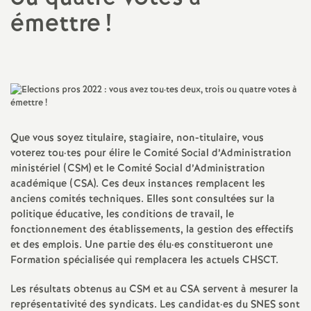
émettre
!
a
t
i
o
Que vous soyez titulaire, stagiaire, non-titulaire, vous
voterez tou
·
tes pour élire le Comité Social d’Administration
n
ministériel (
CSM
) et le Comité Social d’Administration
académique (
CSA
). Ces deux instances remplacent les
a
anciens comités techniques. Elles sont consultées sur la
politique éducative, les conditions de travail, le
fonctionnement des établissements, la gestion des effectifs
l
et des emplois. Une partie des élu
·
es constitueront une
Formation spécialisée qui remplacera les actuels
CHSCT
.
d
Les résultats obtenus au
CSM
et au
CSA
servent à mesurer la
représentativité des syndicats. Les candidat
·
es du
SNES
sont