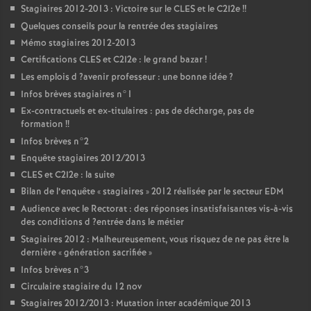
Stagiaires 2012-2013 : Victoire sur le
CLES
et le C2I2e
!!
Quelques conseils pour la rentrée des stagiaires
Mémo stagiaires 2012-2013
Certifications
CLES
et C2I2e : le grand bazar
!
Les emplois d
?avenir professeur : une bonne idée
?
Infos brèves stagiaires n°1
Ex-contractuels et ex-titulaires : pas de décharge, pas de
formation
!!
Infos brèves n°2
Enquête stagiaires 2012/2013
CLES
et C2I2e : la suite
Bilan de l’enquête «
stagiaires
» 2012 réalisée par le secteur
EDM
Audience avec le Rectorat : des réponses insatisfaisantes vis-à-vis
des conditions d
?entrée dans le métier
Stagiaires 2012 : Malheureusement, vous risquez de ne pas être la
dernière «
génération sacrifiée
»
Infos brèves n°3
Circulaire stagiaire du 12 nov
Stagiaires 2012/2013 : Mutation inter académique 2013