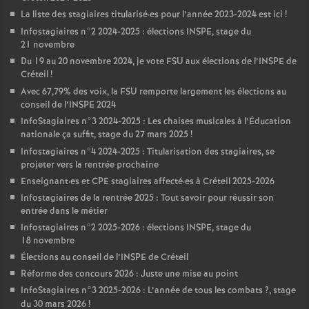
La liste des stagiaires titularisé
·
es pour l’année 2023-2024 est ici
!
Infostagiaires n°2 2024-2025 : élections
INSPE
, stage du
21 novembre
Du 19 au 20 novembre 2024, je vote
FSU
aux élections de l’
INSPE
de
Créteil
!
Avec 67,79% des voix, la
FSU
remporte largement les élections au
conseil de l’
INSPE
2024
InfoStagiaires n°3 2024-2025 : Les chaises musicales à l’Éducation
nationale ça suffit, stage du 27 mars 2025
!
Infostagiaires n°4 2024-2025 : Titularisation des stagiaires, se
projeter vers la rentrée prochaine
Enseignant
·
es et
CPE
stagiaires affecté
·
es à Créteil 2025-2026
Infostagiaires de la rentrée 2025 : Tout savoir pour réussir son
entrée dans le métier
Infostagiaires n°2 2025-2026 : élections
INSPE
, stage du
18 novembre
Élections au conseil de l’
INSPE
de Créteil
Réforme des concours 2026 : Juste une mise au point
InfoStagiaires n°3 2025-2026 : L’année de tous les combats
?, stage
du 30 mars 2026
!