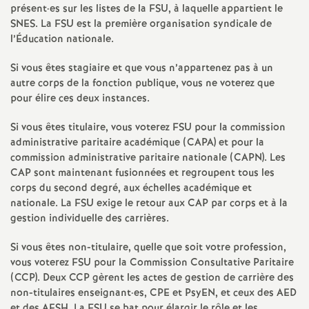
e
présent
·
es sur les listes de la
FSU
, à laquelle appartient le
SNES
. La
FSU
est la première organisation syndicale de
s
l’Éducation nationale.
E
Si vous êtes stagiaire et que vous n’appartenez pas à un
autre corps de la fonction publique, vous ne voterez que
n
pour élire ces deux instances.
Si vous êtes titulaire, vous voterez
FSU
pour la commission
s
administrative paritaire académique (
CAPA
) et pour la
commission administrative paritaire nationale (
CAPN
). Les
e
CAP
sont maintenant fusionnées et regroupent tous les
corps du second degré, aux échelles académique et
nationale. La
FSU
exige le retour aux
CAP
par corps et à la
i
gestion individuelle des carrières.
g
Si vous êtes non-titulaire, quelle que soit votre profession,
vous voterez
FSU
pour la Commission Consultative Paritaire
n
(
CCP
). Deux
CCP
gèrent les actes de gestion de carrière des
non-titulaires enseignant
·
es,
CPE
et PsyEN, et ceux des
AED
et des
AESH
. La
FSU
se bat pour élargir le rôle et les