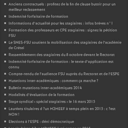
Anciens contractuels : profitez de la fin de clause butoir pour un
meilleur reclassement
Indemnité forfaitaire de formation
Informations d’actualité pour les stagiaires : infos brèves n°1
Formation des professeurs et
CPE
stagiaires : signez la pétition
FSU
Le
SNES
-
FSU
soutient la mobilisation des stagiaires de l’académie
de Crétei
Rassemblement des stagiaires du 8 octobre devant le Rectorat
Indemnité forfaitaire de formation : le texte d’application est
connu
Compte-rendu de l’audience
FSU
auprès du Rectorat et de l’
ESPE
Mutations inter-académiques : comment ça marche
?
Bulletin mutations inter-académiques 2014
Modalités d’évaluation de la formation
Stage syndical «
spécial stagiaires
» le 16 mars 2015
Lauréats titulaires d
?un
M2MEEF
à temps plein en 2015 : c
?est
NON
!
Elections à l’
ESPE
: déni démocratique