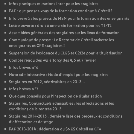
Infos pratiques mutations inter pour les stagiaires
PAF
: que pensez-vous de la formation continue à Créteil
?
Info brève 5 : les projets du
MEN
pour la formation des enseignants
Lettre ouverte : droit à une vraie formation pour les T1/T2
Assemblées générales des stagiaires sur les lieux de formation
Communiqué de presse : Le Rectorat de Créteil rackette les
enseignants et
CPE
stagiaires
!!
Suspension de l’exigence du
CLES
et C2I2e pour la titularisation
Compte rendu des
AG
à Torcy des 4, 5 et 7 février
Infos brèves n°6
Note administrative : Mode d’emploi pour les stagiaires
Stagiaires en 2012, néotitulaires en 2013...
Infos brèves n°7
Quelques conseils pour l’inspection de titularisation
Stagiaires, Contractuels admissibles : les affectations et les
conditions de la rentrée 2013
Stagiaires 2014-2015 : dernière liste des berceaux et conditions
d’affectation et de stage
PAF
2013-2014 : déclaration du
SNES
Créteil en
CTA