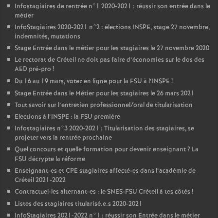
Infostagiaires de rentrée n°1 2020-2021 : réussir son entrée dans le
métier
InfoStagiaires 2020-2021 n°2 : élections
INSPE
, stage 27 novembre,
indemnités, mutations
Stage Entrée dans le métier pour les stagiaires le 27 novembre 2020
Le rectorat de Créteil ne doit pas faire d’économies sur le dos des
AED
pré-pro
!
Du 16 au 19 mars, votez en ligne pour la
FSU
à l’
INSPE
!
Stage Entrée dans le Métier pour les stagiaires le 26 mars 2021
Tout savoir sur l’entretien professionnel/oral de titularisation
Elections à l’
INSPE
: la
FSU
première
Infostagiaires n°3 2020-2021 : Titularisation des stagiaires, se
projeter vers la rentrée prochaine
Quel concours et quelle formation pour devenir enseignant
? La
FSU
décrypte la réforme
Enseignant-es et
CPE
stagiaires affecté-es dans l’académie de
Créteil 2021-2022
Contractuel-les alternant-es : le
SNES
-
FSU
Créteil à tes côtés
!
Listes des stagiaires titularisé.e.s 2020-2021
InfoStagiaires 2021-2022 n°1 : réussir son Entrée dans le métier