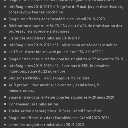
Stage Entrée dans le Métier pour les stagiaires le 26 mars 2019
InfoStagiaires 2018-2019 n°4 : grève du 9 mai, jury et titularisation,
conseils pour l’année prochaine
Stagiaires affectés dans l’académie de Créteil 2019-2020
Déclaration d’ouverture
SNES
-
FSU
de la
CAPA
de titularisation des
professeur.e.s agrégé.e.s stagiaires
Listes des stagiaires titularisés 2018-2019
InfoStagiaires 2019-2020 n°1 : réussir son entrée dans le métier
Le 15 et 16 octobre, on vote pour la liste
FSU
à l’
INSPE
!
Stage Entrée dans le métier pour les stagiaires le 22 novembre 2019
InfoStagiaires 2019-2020 n°2 : élections
INSPE
, indemnités,
mutations, stage du 22 novembre
Elections à l’
INSPE
: la
FSU
toujours majoritaire
AED
prépro : tout savoir sur le contrat, les missions, la
rémunération...
Stage Entrée dans le Métier pour les stagiaires le 20 mars 2020
Confinement et titularisation
Titularisation des stagiaires : le Snes Créteil à tes côtés
Stagiaires affecté-e-s dans l’académie de Créteil 2020-2021
Listes des stagiaires titularisé.e.s 2019-2020