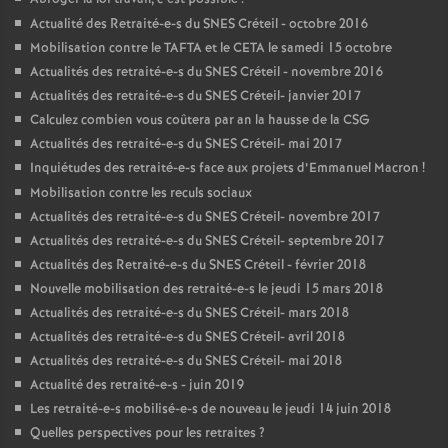
Actualité des Retraité-e-s du
SNES
Créteil - octobre 2016
Mobilisation contre le
TAFTA
et le
CETA
le samedi 15 octobre
Actualités des retraité-e-s du
SNES
Créteil - novembre 2016
Actualités des retraité-e-s du
SNES
Créteil- janvier 2017
Calculez combien vous coûtera par an la hausse de la
CSG
Actualités des retraité-e-s du
SNES
Créteil- mai 2017
Inquiétudes des retraité-e-s face aux projets d’Emmanuel Macron
!
Mobilisation contre les reculs sociaux
Actualités des retraité-e-s du
SNES
Créteil- novembre 2017
Actualités des retraité-e-s du
SNES
Créteil- septembre 2017
Actualités des Retraité-e-s du
SNES
Créteil - février 2018
Nouvelle mobilisation des retraité-e-s le jeudi 15 mars 2018
Actualités des retraité-e-s du
SNES
Créteil- mars 2018
Actualités des retraité-e-s du
SNES
Créteil- avril 2018
Actualités des retraité-e-s du
SNES
Créteil- mai 2018
Actualité des retraité-e-s - juin 2019
Les retraité-e-s mobilisé-e-s de nouveau le jeudi 14 juin 2018
Quelles perspectives pour les retraites
?