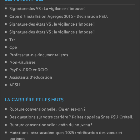
Signature des
VS
: La vigilance s’impose
!
o
Capa d
?installation Agrégés 2015 - Déclaration
FSU
.
Signature des états
VS
: la vigilance s’impose
!
u
Signature des états
VS
: la vigilance s’impose
!
Tzr
r
Cpe
Professeur-e-s documentalistes
s
Non-titulaires
PsyEN-
EDO
et
DCIO
Assistants d’éducation
AESH
LA CARRIÈRE ET LES MUTS
Rupture conventionnelle : Où en est-on
?
Des questions sur votre carrière
? Faites appel au Snes
FSU
Créteil.
Rupture conventionnelle : enfin du nouveau
!
Mutations intra-académiques 2024 : vérification des voeux et
barèmes