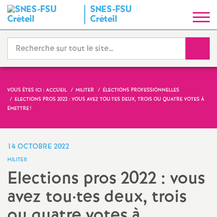
SNES
-
FSU
S
Créteil
y
Reche
n
d
VOUS ÊTES ICI :
ACCUEIL
MILITER
ÉLECTIONS PROFESSIONNELLES
ELECTIONS PROS 2022 : VOUS AVEZ TOU
·
TES DEUX, TROIS OU QUATRE VOTES À
i
ÉMETTRE
!
c
14 OCTOBRE 2022
a
MILITER
Elections pros 2022 : vous
t
avez tou
·
tes deux, trois
N
ou quatre votes à