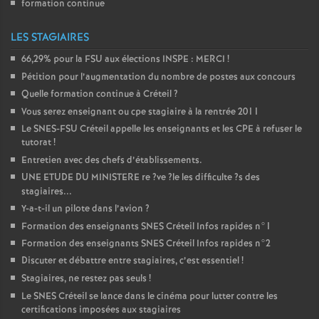
formation continue
LES STAGIAIRES
66,29% pour la
FSU
aux élections
INSPE
:
MERCI
!
Pétition pour l’augmentation du nombre de postes aux concours
Quelle formation continue à Créteil
?
Vous serez enseignant ou cpe stagiaire à la rentrée 2011
Le
SNES
-
FSU
Créteil appelle les enseignants et les
CPE
à refuser le
tutorat
!
Entretien avec des chefs d’établissements.
UNE
ETUDE
DU
MINISTERE
re
?ve
?le les difficulte
?s des
stagiaires...
Y-a-t-il un pilote dans l’avion
?
Formation des enseignants
SNES
Créteil Infos rapides n°1
Formation des enseignants
SNES
Créteil Infos rapides n°2
Discuter et débattre entre stagiaires, c’est essentiel
!
Stagiaires, ne restez pas seuls
!
Le
SNES
Créteil se lance dans le cinéma pour lutter contre les
certifications imposées aux stagiaires