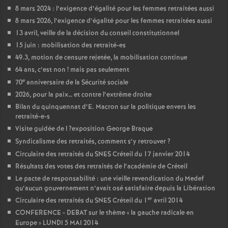
8 mars 2024 : l’exigence d’égalité pour les femmes retraitées aussi
8 mars 2026, l’exigence d’égalité pour les femmes retraitées aussi
13 avril, veille de la décision du conseil constitutionnel
15 juin : mobilisation des retraité-es
49.3, motion de censure rejetée, la mobilisation continue
64 ans, c’est non
! mais pas seulement
e
70
anniversaire de la Sécurité sociale
2026, pour la paix… et contre l’extrême droite
Bilan du quinquennat d’E. Macron sur la politique envers les
retraité-e-s
Visite guidée de l
?exposition George Braque
Syndicalisme des retraités, comment s’y retrouver
?
Circulaire des retraités du
SNES
Créteil du 17 janvier 2014
Résultats des votes des retraités de l’académie de Créteil
Le pacte de responsabilité : une vieille revendication du Medef
qu’aucun gouvernement n’avait osé satisfaire depuis la Libération
er
Circulaire des retraités du
SNES
Créteil du 1
avril 2014
CONFERENCE
-
DEBAT
sur le thème «
la gauche radicale en
Europe
»
LUNDI
5
MAI
2014