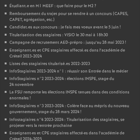
Étudiant.e en M1
MEEF
: que faire pour le M2
?
Remboursement du trajet pour se rendre à un concours (
CAPES
,
CAPET
, agrégation, etc.)
Candidat.es aux concours : je fais mes voeux avant le 5 juin
!
Titularisation des stagiaires :
VISIO
le 30 mai à 18h30
Campagne de recrutement
AED
-prépro : jusqu’au 28 mai 2023
!
Enseignant.es et
CPE
stagiaires affecté.es dans l’académie de
Créteil 2023-2024
Listes des stagiaires titularisé.es 2022-2023
InfoStagiaires 2023-2024 n°1 : réussir son Entrée dans le métier
InfoStagiaires n°2 2023-2024 : élections
INSPE
, stage du
24 novembre
La
FSU
remporte les élections
INSPE
tenues dans des conditions
anormales
!
InfoStagiaires n°3 2023-2024 : Colère face au mépris du nouveau
gouvernement, stage du 28 mars 2024
!
Infostagiaires n°4 2023-2024 : Titularisation des stagiaires, se
projeter vers la rentrée prochaine
Enseignant
·
es et
CPE
stagiaires affecté
·
es dans l’académie de
Créteil 2024-2025