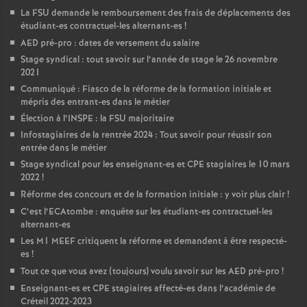
La
FSU
demande le remboursement des frais de déplacements des
étudiant-es contractuel-les alternant-es
!
AED
pré-pro : dates de versement du salaire
Stage syndical : tout savoir sur l’année de stage le 26 novembre
2021
Communiqué : Fiasco de la réforme de la formation initiale et
mépris des entrant-es dans le métier
Élection à l’
INSPE
: la
FSU
majoritaire
Infostagiaires de la rentrée 2024 : Tout savoir pour réussir son
entrée dans le métier
Stage syndical pour les enseignant-es et
CPE
stagiaires le 10 mars
2022
!
Réforme des concours et de la formation initiale : y voir plus clair
!
C’est l’ECAtombe : enquête sur les étudiant-es contractuel-les
alternant-es
Les M1
MEEF
critiquent la réforme et demandent à être respecté-
es
!
Tout ce que vous avez (toujours) voulu savoir sur les
AED
pré-pro
!
Enseignant-es et
CPE
stagiaires affecté-es dans l’académie de
Créteil 2022-2023