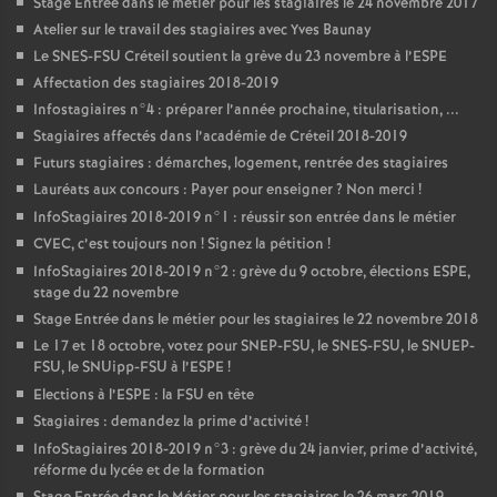
Stage Entrée dans le métier pour les stagiaires le 24 novembre 2017
Atelier sur le travail des stagiaires avec Yves Baunay
Le
SNES
-
FSU
Créteil soutient la grève du 23 novembre à l’
ESPE
Affectation des stagiaires 2018-2019
Infostagiaires n°4 : préparer l’année prochaine, titularisation, ...
Stagiaires affectés dans l’académie de Créteil 2018-2019
Futurs stagiaires : démarches, logement, rentrée des stagiaires
Lauréats aux concours : Payer pour enseigner
? Non merci
!
InfoStagiaires 2018-2019 n°1 : réussir son entrée dans le métier
CVEC
, c’est toujours non
! Signez la pétition
!
InfoStagiaires 2018-2019 n°2 : grève du 9 octobre, élections
ESPE
,
stage du 22 novembre
Stage Entrée dans le métier pour les stagiaires le 22 novembre 2018
Le 17 et 18 octobre, votez pour
SNEP
-
FSU
, le
SNES
-
FSU
, le
SNUEP
-
FSU
, le SNUipp-
FSU
à l’
ESPE
!
Elections à l’
ESPE
: la
FSU
en tête
Stagiaires : demandez la prime d’activité
!
InfoStagiaires 2018-2019 n°3 : grève du 24 janvier, prime d’activité,
réforme du lycée et de la formation