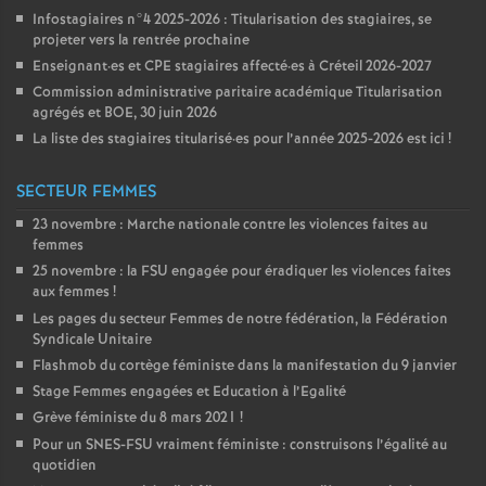
Infostagiaires n°4 2025-2026 : Titularisation des stagiaires, se
projeter vers la rentrée prochaine
Enseignant
·
es et
CPE
stagiaires affecté
·
es à Créteil 2026-2027
Commission administrative paritaire académique Titularisation
agrégés et
BOE
, 30 juin 2026
La liste des stagiaires titularisé
·
es pour l’année 2025-2026 est ici
!
SECTEUR FEMMES
23 novembre : Marche nationale contre les violences faites au
femmes
25 novembre : la
FSU
engagée pour éradiquer les violences faites
aux femmes
!
Les pages du secteur Femmes de notre fédération, la Fédération
Syndicale Unitaire
Flashmob du cortège féministe dans la manifestation du 9 janvier
Stage Femmes engagées et Education à l’Egalité
Grève féministe du 8 mars 2021
!
Pour un
SNES
-
FSU
vraiment féministe : construisons l’égalité au
quotidien