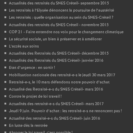
Actualités des retraités du
SNES
Créteil- septembre 2015
Les retraités à l’Elysée dénoncent la poursuite de l’austérité
Les retraités : quelle organisation au sein du
SNES
-Créteil
?
Actualités des retraités du
SNES
Créteil - novembre 2015
COP
21 - Faire entendre nos voix pour le changement climatique
La sécurité sociale, un bien à préserver et à améliorer
L’accès aux soins
Actualités des Retraités du
SNES
Créteil- décembre 2015
Actualités des Retraités du
SNES
Créteil- janvier 2016
Etat d’urgence : en sortir
!
Mobilisation nationale des retraité-e-s le jeudi 30 mars 2017
Retraité-e-s, le 10 mars défendons notre pouvoir d’achat
Actualité des Retraité-e-s du
SNES
Créteil- mars 2016
Contre le projet de loi travail
!
Actualités des retraité-e-s du
SNES
Créteil- mars 2017
Jeudi 9 juin. Pouvoir d’achat : les retraité-e-s ne renoncent pas
!
Actualité des retraité-e-s du
SNES
Créteil- juin 2016
En lutte dès la rentrée
Abroger la loi travail, c’est possible
!