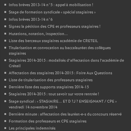
Infos brèves 2013-14 n°5 : appel à mobilisation
!
Stage de formation syndicale «
spécial stagiaires
»
Infos brèves 2013-14 n°6
Signez la pétition des
CPE
et professeurs stagiaires
!
Mutations, notation, inspection...
Liste des berceaux stagiaires académie de
CRETEIL
Titularisation et convocation au baccalauréat des collègues
stagiaires
Stagiaires 2014-2015 : modalités d’affectation dans l’académie de
Créteil
Affectation des stagiaires 2014-2015 : Foire Aux Questions
Liste de titularisation des professeurs stagiaires
Dernière liste des supports stagiaires 2014-15
Stagiaires 2014-2015 : tout savoir sur votre rentrée
!
Stage syndical : «
STAGIAIRE
...
ET
D
?J
?
ENSEIGNANT
/
CPE
»
vendredi 14 novembre 2014
Dernière minute : affectation des lauréat-e-s du concours réservé
Formation des professeurs et
CPE
stagiaires
Les principales indemnités