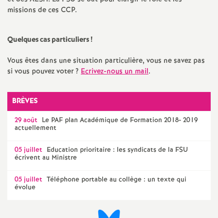
e
missions de ces
CCP
.
m
Quelques cas particuliers
!
e
Vous êtes dans une situation particulière, vous ne savez pas
si vous pouvez voter
?
Ecrivez-nous un mail
.
n
t
BRÈVES
29 août
Le
PAF
plan Académique de Formation 2018- 2019
s
actuellement
d
05 juillet
Education prioritaire : les syndicats de la
FSU
écrivent au Ministre
e
05 juillet
Téléphone portable au collège : un texte qui
évolue
S