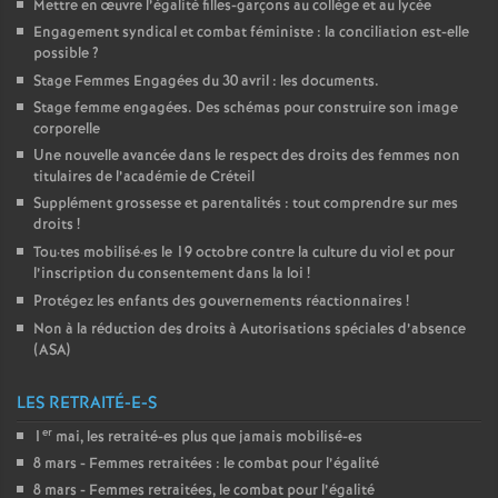
Mettre en œuvre l’égalité filles-garçons au collège et au lycée
Engagement syndical et combat féministe : la conciliation est-elle
possible
?
Stage Femmes Engagées du 30 avril : les documents.
Stage femme engagées. Des schémas pour construire son image
corporelle
Une nouvelle avancée dans le respect des droits des femmes non
titulaires de l’académie de Créteil
Supplément grossesse et parentalités : tout comprendre sur mes
droits
!
Tou
·
tes mobilisé
·
es le 19 octobre contre la culture du viol et pour
l’inscription du consentement dans la loi
!
Protégez les enfants des gouvernements réactionnaires
!
Non à la réduction des droits à Autorisations spéciales d’absence
(
ASA
)
LES RETRAITÉ-E-S
er
1
mai, les retraité-es plus que jamais mobilisé-es
8 mars - Femmes retraitées : le combat pour l’égalité
8 mars - Femmes retraitées, le combat pour l’égalité