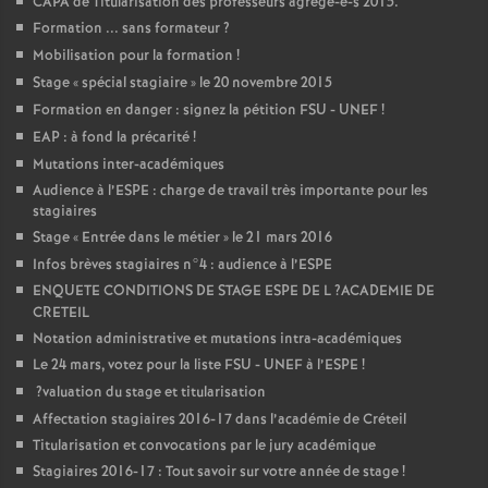
CAPA
de Titularisation des professeurs agrégé-e-s 2015.
Formation ... sans formateur
?
Mobilisation pour la formation
!
Stage «
spécial stagiaire
» le 20 novembre 2015
Formation en danger : signez la pétition
FSU
-
UNEF
!
EAP
: à fond la précarité
!
Mutations inter-académiques
Audience à l’
ESPE
: charge de travail très importante pour les
stagiaires
Stage «
Entrée dans le métier
» le 21 mars 2016
Infos brèves stagiaires n°4 : audience à l’
ESPE
ENQUETE
CONDITIONS
DE
STAGE
ESPE
DE
L
?
ACADEMIE
DE
CRETEIL
Notation administrative et mutations intra-académiques
Le 24 mars, votez pour la liste
FSU
-
UNEF
à l’
ESPE
!
?valuation du stage et titularisation
Affectation stagiaires 2016-17 dans l’académie de Créteil
Titularisation et convocations par le jury académique
Stagiaires 2016-17 : Tout savoir sur votre année de stage
!