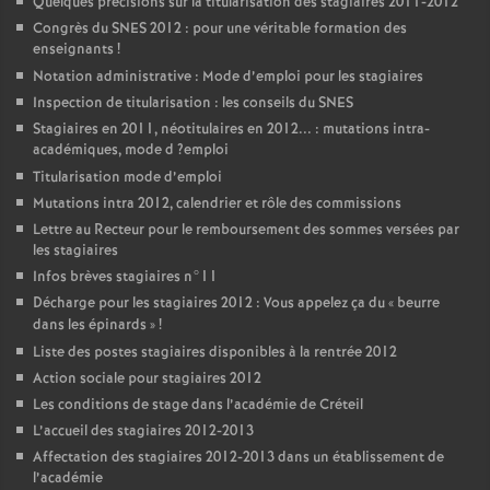
Quelques précisions sur la titularisation des stagiaires 2011-2012
Congrès du
SNES
2012 : pour une véritable formation des
enseignants
!
Notation administrative : Mode d’emploi pour les stagiaires
Inspection de titularisation : les conseils du
SNES
Stagiaires en 2011, néotitulaires en 2012... : mutations intra-
académiques, mode d
?emploi
Titularisation mode d’emploi
Mutations intra 2012, calendrier et rôle des commissions
Lettre au Recteur pour le remboursement des sommes versées par
les stagiaires
Infos brèves stagiaires n°11
Décharge pour les stagiaires 2012 : Vous appelez ça du «
beurre
dans les épinards
»
!
Liste des postes stagiaires disponibles à la rentrée 2012
Action sociale pour stagiaires 2012
Les conditions de stage dans l’académie de Créteil
L’accueil des stagiaires 2012-2013
Affectation des stagiaires 2012-2013 dans un établissement de
l’académie