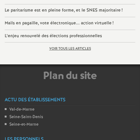
é
Le paritarisme est en pleine forme, et le
SNES
majoritaire
!
O
Mails en pagaille, vote électronique... action virtuelle
!
L’enjeu renouvelé des élections professionnelles
r
VOIR TOUS LES ARTICLES
l
é
Plan du site
a
ACTU DES ÉTABLISSEMENTS
n
Val-de-Marne
Seine-Saint-Denis
s
Seine-et-Marne
T
LES PERSONNELS