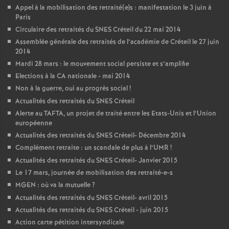
Appel à la mobilisation des retraité(e)s : manifestation le 3 juin à
Paris
Circulaire des retraités du
SNES
Créteil du 22 mai 2014
Assemblée générale des retraités de l’académie de Créteil le 27 juin
2014
Mardi 28 mars : le mouvement social persiste et s’amplifie
Elections à la
CA
nationale - mai 2014
Non à la guerre, oui au progrès social
!
Actualités des retraités du
SNES
Créteil
Alerte au
TAFTA
, un projet de traité entre les Etats-Unis et l’Union
européenne
Actualités des retraités du
SNES
Créteil- Décembre 2014
Complément retraite : un scandale de plus à l’
UMR
!
Actualités des retraités du
SNES
Créteil- Janvier 2015
Le 17 mars, journée de mobilisation des retraité-e-s
MGEN
: où va la mutuelle
?
Actualités des retraités du
SNES
Créteil- avril 2015
Actualités des retraités du
SNES
Créteil - juin 2015
Action carte pétition intersyndicale