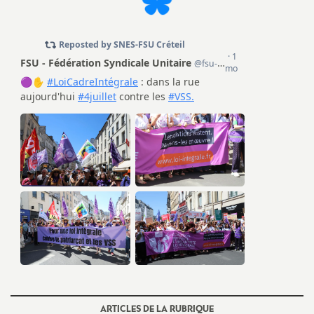
e
c
o
n
d
d
e
g
r
ARTICLES DE LA RUBRIQUE