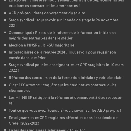
La
FSU
demande le remboursement des frais de déplacements des
étudiant-es contractuel-les alternant-es
!
AED
pré-pro : dates de versement du salaire
Stage syndical : tout savoir sur l’année de stage le 26 novembre
2021
Communiqué : Fiasco de la réforme de la formation initiale et
mépris des entrant-es dans le métier
Élection à l’
INSPE
: la
FSU
majoritaire
Infostagiaires de la rentrée 2024 : Tout savoir pour réussir son
entrée dans le métier
Stage syndical pour les enseignant-es et
CPE
stagiaires le 10 mars
2022
!
Réforme des concours et de la formation initiale : y voir plus clair
!
C’est l’ECAtombe : enquête sur les étudiant-es contractuel-les
alternant-es
Les M1
MEEF
critiquent la réforme et demandent à être respecté-
es
!
Tout ce que vous avez (toujours) voulu savoir sur les
AED
pré-pro
!
Enseignant-es et
CPE
stagiaires affecté-es dans l’académie de
Créteil 2022-2023
Listes des stagiaires titularisé-es 2021-2022