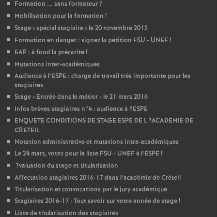
Formation ... sans formateur
?
Mobilisation pour la formation
!
Stage «
spécial stagiaire
» le 20 novembre 2015
Formation en danger : signez la pétition
FSU
-
UNEF
!
EAP
: à fond la précarité
!
Mutations inter-académiques
Audience à l’
ESPE
: charge de travail très importante pour les
stagiaires
Stage «
Entrée dans le métier
» le 21 mars 2016
Infos brèves stagiaires n°4 : audience à l’
ESPE
ENQUETE
CONDITIONS
DE
STAGE
ESPE
DE
L
?
ACADEMIE
DE
CRETEIL
Notation administrative et mutations intra-académiques
Le 24 mars, votez pour la liste
FSU
-
UNEF
à l’
ESPE
!
?valuation du stage et titularisation
Affectation stagiaires 2016-17 dans l’académie de Créteil
Titularisation et convocations par le jury académique
Stagiaires 2016-17 : Tout savoir sur votre année de stage
!
Liste de titularisation des stagiaires