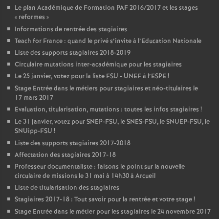
Le plan Académique de Formation
PAF
2016/2017 et les stages
«
reformes
»
Informations de rentrée des stagiaires
Teach for France : quand le privé s’invite à l’Education Nationale
Liste des supports stagiaires 2018-2019
Circulaire mutations inter-académique pour les stagiaires
Le 25 janvier, votez pour la liste
FSU
-
UNEF
à l’
ESPE
!
Stage Entrée dans le métiers pour stagiaires et néo-titulaires le
17 mars 2017
Evaluation, titularisation, mutations : toutes les infos stagiaires
!
Le 31 janvier, votez pour
SNEP
-
FSU
, le
SNES
-
FSU
, le
SNUEP
-
FSU
, le
SNUipp-
FSU
!
Liste des supports stagiaires 2017-2018
Affectation des stagiaires 2017-18
Professeur documentaliste : faisons le point sur la nouvelle
circulaire de missions le 31 mai à 14h30 à Arcueil
Liste de titularisation des stagiaires
Stagiaires 2017-18 : Tout savoir pour la rentrée et votre stage
!
Stage Entrée dans le métier pour les stagiaires le 24 novembre 2017