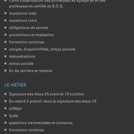
CAPA
titularisation des professeur.es agrégé.es et des
professeur.es certifié.es
B.O.E.
mutations inter
mutations intra
obligations de service
promotions et évaluation
formation continue
congés, disponibilités, temps partiels
rémunérations
action sociale
fin de carrière et retraite
LE MÉTIER
Signature des états
VS
avant le 10 octobre
Du retard à prévoir dans la signature des états
VS
collège
lycée
questions transversales et contenus
formation continue