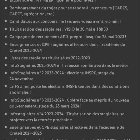
Étudiant.e en M1
MEEF
: que faire pour le M2
?
Remboursement du trajet pour se rendre à un concours (
CAPES
,
CAPET
, agrégation, etc.)
Candidat.es aux concours : je fais mes voeux avant le 5 juin
!
Titularisation des stagiaires :
VISIO
le 30 mai à 18h30
Campagne de recrutement
AED
-prépro : jusqu’au 28 mai 2023
!
Enseignant.es et
CPE
stagiaires affecté.es dans l’académie de
Créteil 2023-2024
Listes des stagiaires titularisé.es 2022-2023
InfoStagiaires 2023-2024 n°1 : réussir son Entrée dans le métier
InfoStagiaires n°2 2023-2024 : élections
INSPE
, stage du
24 novembre
La
FSU
remporte les élections
INSPE
tenues dans des conditions
anormales
!
InfoStagiaires n°3 2023-2024 : Colère face au mépris du nouveau
gouvernement, stage du 28 mars 2024
!
Infostagiaires n°4 2023-2024 : Titularisation des stagiaires, se
projeter vers la rentrée prochaine
Enseignant
·
es et
CPE
stagiaires affecté
·
es dans l’académie de
Créteil 2024-2025