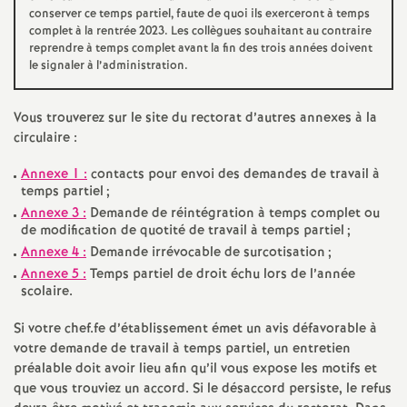
e
conserver ce temps partiel, faute de quoi ils exerceront à temps
complet à la rentrée 2023. Les collègues souhaitant au contraire
reprendre à temps complet avant la fin des trois années doivent
c
le signaler à l’administration.
o
Vous trouverez sur le site du rectorat d’autres annexes à la
circulaire :
n
Annexe 1 :
contacts pour envoi des demandes de travail à
temps partiel
;
d
Annexe 3 :
Demande de réintégration à temps complet ou
de modification de quotité de travail à temps partiel
;
d
Annexe 4 :
Demande irrévocable de surcotisation
;
Annexe 5 :
Temps partiel de droit échu lors de l’année
e
scolaire.
Si votre chef.fe d’établissement émet un avis défavorable à
g
votre demande de travail à temps partiel, un entretien
préalable doit avoir lieu afin qu’il vous expose les motifs et
r
que vous trouviez un accord. Si le désaccord persiste, le refus