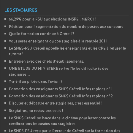
LES STAGIAIRES
66,29% pour la
FSU
aux élections
INSPE
:
MERCI
!
Pétition pour l’augmentation du nombre de postes aux concours
Quelle formation continue à Créteil
?
Vous serez enseignant ou cpe stagiaire à la rentrée 2011
Le
SNES
-
FSU
Créteil appelle les enseignants et les
CPE
à refuser le
tutorat
!
Entretien avec des chefs d’établissements.
UNE
ETUDE
DU
MINISTERE
re
?ve
?le les difficulte
?s des
stagiaires...
Y-a-t-il un pilote dans l’avion
?
Formation des enseignants
SNES
Créteil Infos rapides n°1
Formation des enseignants
SNES
Créteil Infos rapides n°2
Discuter et débattre entre stagiaires, c’est essentiel
!
Stagiaires, ne restez pas seuls
!
Le
SNES
Créteil se lance dans le cinéma pour lutter contre les
certifications imposées aux stagiaires
Le
SNES
-
FSU
reçu par le Recteur de Créteil sur la formation des