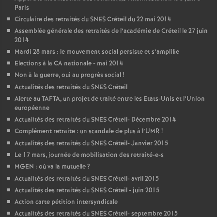
Paris
Circulaire des retraités du
SNES
Créteil du 22 mai 2014
Assemblée générale des retraités de l’académie de Créteil le 27 juin
2014
Mardi 28 mars : le mouvement social persiste et s’amplifie
Elections à la
CA
nationale - mai 2014
Non à la guerre, oui au progrès social
!
Actualités des retraités du
SNES
Créteil
Alerte au
TAFTA
, un projet de traité entre les Etats-Unis et l’Union
européenne
Actualités des retraités du
SNES
Créteil- Décembre 2014
Complément retraite : un scandale de plus à l’
UMR
!
Actualités des retraités du
SNES
Créteil- Janvier 2015
Le 17 mars, journée de mobilisation des retraité-e-s
MGEN
: où va la mutuelle
?
Actualités des retraités du
SNES
Créteil- avril 2015
Actualités des retraités du
SNES
Créteil - juin 2015
Action carte pétition intersyndicale
Actualités des retraités du
SNES
Créteil- septembre 2015