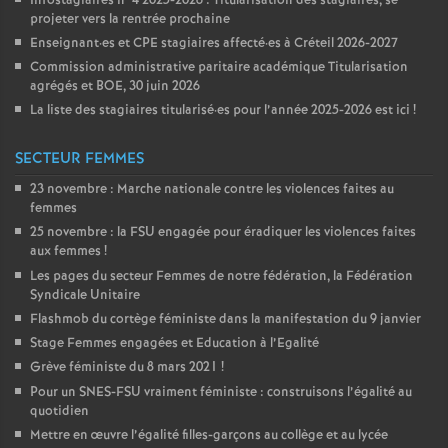
Infostagiaires n°4 2025-2026 : Titularisation des stagiaires, se
projeter vers la rentrée prochaine
Enseignant
·
es et
CPE
stagiaires affecté
·
es à Créteil 2026-2027
Commission administrative paritaire académique Titularisation
agrégés et
BOE
, 30 juin 2026
La liste des stagiaires titularisé
·
es pour l’année 2025-2026 est ici
!
SECTEUR FEMMES
23 novembre : Marche nationale contre les violences faites au
femmes
25 novembre : la
FSU
engagée pour éradiquer les violences faites
aux femmes
!
Les pages du secteur Femmes de notre fédération, la Fédération
Syndicale Unitaire
Flashmob du cortège féministe dans la manifestation du 9 janvier
Stage Femmes engagées et Education à l’Egalité
Grève féministe du 8 mars 2021
!
Pour un
SNES
-
FSU
vraiment féministe : construisons l’égalité au
quotidien
Mettre en œuvre l’égalité filles-garçons au collège et au lycée