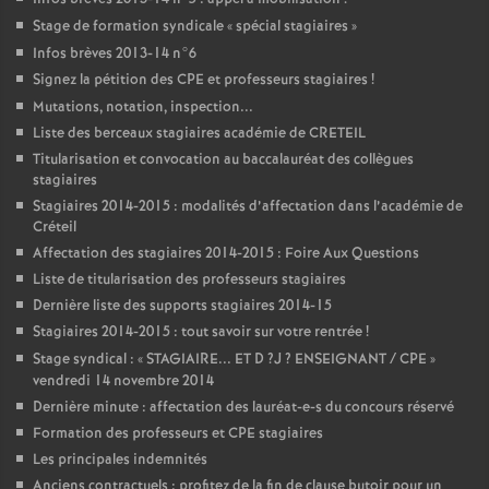
Stage de formation syndicale «
spécial stagiaires
»
Infos brèves 2013-14 n°6
Signez la pétition des
CPE
et professeurs stagiaires
!
Mutations, notation, inspection...
Liste des berceaux stagiaires académie de
CRETEIL
Titularisation et convocation au baccalauréat des collègues
stagiaires
Stagiaires 2014-2015 : modalités d’affectation dans l’académie de
Créteil
Affectation des stagiaires 2014-2015 : Foire Aux Questions
Liste de titularisation des professeurs stagiaires
Dernière liste des supports stagiaires 2014-15
Stagiaires 2014-2015 : tout savoir sur votre rentrée
!
Stage syndical : «
STAGIAIRE
...
ET
D
?J
?
ENSEIGNANT
/
CPE
»
vendredi 14 novembre 2014
Dernière minute : affectation des lauréat-e-s du concours réservé
Formation des professeurs et
CPE
stagiaires
Les principales indemnités
Anciens contractuels : profitez de la fin de clause butoir pour un