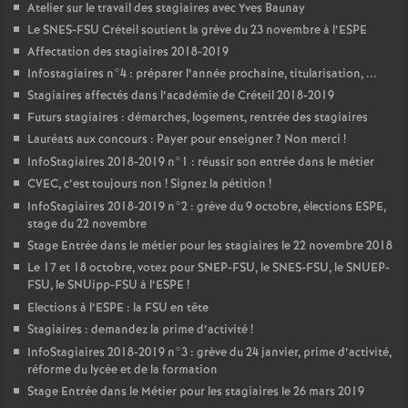
Atelier sur le travail des stagiaires avec Yves Baunay
Le
SNES
-
FSU
Créteil soutient la grève du 23 novembre à l’
ESPE
Affectation des stagiaires 2018-2019
Infostagiaires n°4 : préparer l’année prochaine, titularisation, ...
Stagiaires affectés dans l’académie de Créteil 2018-2019
Futurs stagiaires : démarches, logement, rentrée des stagiaires
Lauréats aux concours : Payer pour enseigner
? Non merci
!
InfoStagiaires 2018-2019 n°1 : réussir son entrée dans le métier
CVEC
, c’est toujours non
! Signez la pétition
!
InfoStagiaires 2018-2019 n°2 : grève du 9 octobre, élections
ESPE
,
stage du 22 novembre
Stage Entrée dans le métier pour les stagiaires le 22 novembre 2018
Le 17 et 18 octobre, votez pour
SNEP
-
FSU
, le
SNES
-
FSU
, le
SNUEP
-
FSU
, le SNUipp-
FSU
à l’
ESPE
!
Elections à l’
ESPE
: la
FSU
en tête
Stagiaires : demandez la prime d’activité
!
InfoStagiaires 2018-2019 n°3 : grève du 24 janvier, prime d’activité,
réforme du lycée et de la formation
Stage Entrée dans le Métier pour les stagiaires le 26 mars 2019