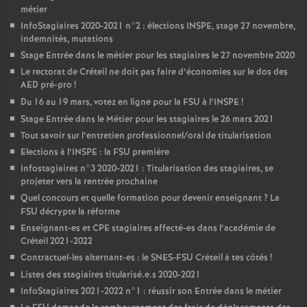
métier
InfoStagiaires 2020-2021 n°2 : élections
INSPE
, stage 27 novembre,
indemnités, mutations
Stage Entrée dans le métier pour les stagiaires le 27 novembre 2020
Le rectorat de Créteil ne doit pas faire d’économies sur le dos des
AED
pré-pro
!
Du 16 au 19 mars, votez en ligne pour la
FSU
à l’
INSPE
!
Stage Entrée dans le Métier pour les stagiaires le 26 mars 2021
Tout savoir sur l’entretien professionnel/oral de titularisation
Elections à l’
INSPE
: la
FSU
première
Infostagiaires n°3 2020-2021 : Titularisation des stagiaires, se
projeter vers la rentrée prochaine
Quel concours et quelle formation pour devenir enseignant
? La
FSU
décrypte la réforme
Enseignant-es et
CPE
stagiaires affecté-es dans l’académie de
Créteil 2021-2022
Contractuel-les alternant-es : le
SNES
-
FSU
Créteil à tes côtés
!
Listes des stagiaires titularisé.e.s 2020-2021
InfoStagiaires 2021-2022 n°1 : réussir son Entrée dans le métier