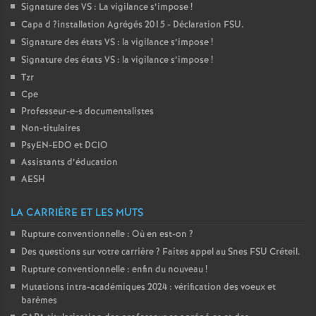
Signature des
VS
: La vigilance s’impose
!
Capa d
?installation Agrégés 2015 - Déclaration
FSU
.
Signature des états
VS
: la vigilance s’impose
!
Signature des états
VS
: la vigilance s’impose
!
Tzr
Cpe
Professeur-e-s documentalistes
Non-titulaires
PsyEN-
EDO
et
DCIO
Assistants d’éducation
AESH
LA CARRIÈRE ET LES MUTS
Rupture conventionnelle : Où en est-on
?
Des questions sur votre carrière
? Faites appel au Snes
FSU
Créteil.
Rupture conventionnelle : enfin du nouveau
!
Mutations intra-académiques 2024 : vérification des voeux et
barèmes