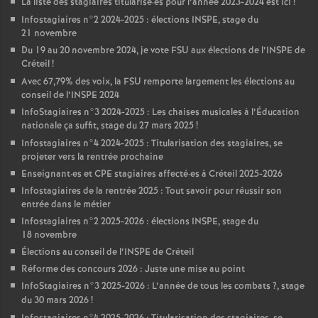
La liste des stagiaires titularisé
·
es pour l’année 2023-2024 est ici
!
Infostagiaires n°2 2024-2025 : élections
INSPE
, stage du
21 novembre
Du 19 au 20 novembre 2024, je vote
FSU
aux élections de l’
INSPE
de
Créteil
!
Avec 67,79% des voix, la
FSU
remporte largement les élections au
conseil de l’
INSPE
2024
InfoStagiaires n°3 2024-2025 : Les chaises musicales à l’Éducation
nationale ça suffit, stage du 27 mars 2025
!
Infostagiaires n°4 2024-2025 : Titularisation des stagiaires, se
projeter vers la rentrée prochaine
Enseignant
·
es et
CPE
stagiaires affecté
·
es à Créteil 2025-2026
Infostagiaires de la rentrée 2025 : Tout savoir pour réussir son
entrée dans le métier
Infostagiaires n°2 2025-2026 : élections
INSPE
, stage du
18 novembre
Élections au conseil de l’
INSPE
de Créteil
Réforme des concours 2026 : Juste une mise au point
InfoStagiaires n°3 2025-2026 : L’année de tous les combats
?, stage
du 30 mars 2026
!