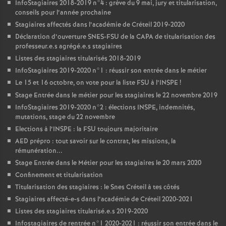
InfoStagiaires 2018-2019 n°4 : grève du 9 mai, jury et titularisation,
conseils pour l’année prochaine
Stagiaires affectés dans l’académie de Créteil 2019-2020
Déclaration d’ouverture
SNES
-
FSU
de la
CAPA
de titularisation des
professeur.e.s agrégé.e.s stagiaires
Listes des stagiaires titularisés 2018-2019
InfoStagiaires 2019-2020 n°1 : réussir son entrée dans le métier
Le 15 et 16 octobre, on vote pour la liste
FSU
à l’
INSPE
!
Stage Entrée dans le métier pour les stagiaires le 22 novembre 2019
InfoStagiaires 2019-2020 n°2 : élections
INSPE
, indemnités,
mutations, stage du 22 novembre
Elections à l’
INSPE
: la
FSU
toujours majoritaire
AED
prépro : tout savoir sur le contrat, les missions, la
rémunération...
Stage Entrée dans le Métier pour les stagiaires le 20 mars 2020
Confinement et titularisation
Titularisation des stagiaires : le Snes Créteil à tes côtés
Stagiaires affecté-e-s dans l’académie de Créteil 2020-2021
Listes des stagiaires titularisé.e.s 2019-2020
Infostagiaires de rentrée n°1 2020-2021 : réussir son entrée dans le