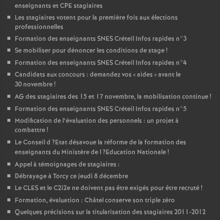
enseignants et
CPE
stagiaires
Les stagiaires votent pour la première fois aux élections
professionnelles
Formation des enseignants
SNES
Créteil Infos rapides n°3
Se mobiliser pour dénoncer les conditions de stage
!
Formation des enseignants
SNES
Créteil Infos rapides n°4
Candidats aux concours : demandez vos «
aides
» avant le
30 novembre
!
AG
des stagiaires des 15 et 17 novembre, la mobilisation continue
!
Formation des enseignants
SNES
Créteil Infos rapides n°5
Modification de l’évaluation des personnels : un projet à
combattre
!
Le Conseil d
?Etat désavoue la réforme de la formation des
enseignants du Ministère de l
?Education Nationale
!
Appel à témoignages de stagiaires :
Débrayage à Torcy ce jeudi 8 décembre
Le
CLES
et le C2i2e ne doivent pas être exigés pour être recruté
!
Formation, évaluation : Châtel conserve son triple zéro
Quelques précisions sur la titularisation des stagiaires 2011-2012