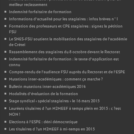
meilleur reclassement
Indemnité forfaitaire de formation
Informations d’actualité pour les stagiaires : infos brèves n°1
Formation des professeurs et
CPE
stagiaires : signez la pétition
FSU
Le
SNES
-
FSU
soutient la mobilisation des stagiaires de l’académie
de Crétei
Rassemblement des stagiaires du 8 octobre devant le Rectorat
Indemnité forfaitaire de formation : le texte d’application est
connu
Compte-rendu de l’audience
FSU
auprès du Rectorat et de l’
ESPE
Mutations inter-académiques : comment ça marche
?
Bulletin mutations inter-académiques 2014
Modalités d’évaluation de la formation
Stage syndical «
spécial stagiaires
» le 16 mars 2015
Lauréats titulaires d
?un
M2MEEF
à temps plein en 2015 : c
?est
NON
!
Elections à l’
ESPE
: déni démocratique
Les titulaires d
?un
M2MEEF
à mi-temps en 2015