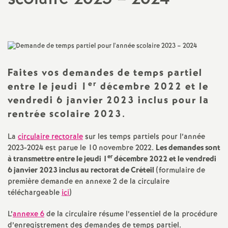
a
t
i
Faites vos demandes de temps partiel
er
entre le jeudi 1
décembre 2022 et le
o
vendredi 6 janvier 2023 inclus pour la
rentrée scolaire 2023.
n
La
circulaire rectorale
sur les temps partiels pour l’année
a
2023-2024 est parue le 10 novembre 2022.
Les demandes sont
er
à transmettre entre le jeudi 1
décembre 2022 et le vendredi
6 janvier 2023 inclus au rectorat de Créteil
(formulaire de
l
première demande en annexe 2 de la circulaire
téléchargeable
ici
)
d
L’
annexe 6
de la circulaire résume l’essentiel de la procédure
d’enregistrement des demandes de temps partiel.