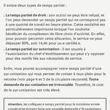
e
Il existe deux types de temps partiel :
m
Le temps partiel de droit :
son octroi ne peut être refusé, et
l’on peut demander un temps partiel qui ne correspond pas
à une quotité de travail en heure pleine. Cette modalité est
e
particulièrement importante lorsque l’on souhaite
bénéficier du complément de libre choix d’activité. En effet,
n
pour pouvoir percevoir cette allocation, le service ne peut
dépasser 80%, soit 14,4h pour un.e certifié.e.
Le temps partiel sur autorisation :
il est soumis à
t
l’autorisation du chef d’établissement qui peut s’y opposer
pour des motifs liés aux nécessités de service.
s
Enfin, vous pouvez accompagner votre temps partiel d’une
sur-cotisation qui vous permet de cotiser à taux plein pour la
d
retraite (voir page 4 et 5 de la circulaire rectorale).
Toute
demande de sur-cotisation est irrévocable
. Toutefois, le coût
e
de la sur-cotisation est très élevé.
S
Attention
, les collègues à temps partiel pour la troisième année
consécutive doivent faire une nouvelle demande s’ils souhaitent