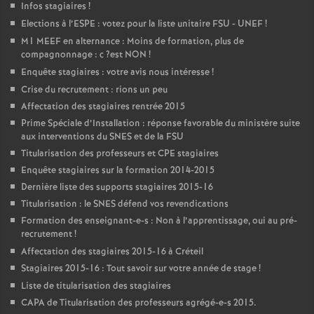
Infos stagiaires
!
Elections à l’
ESPE
: votez pour la liste unitaire
FSU
-
UNEF
!
M1
MEEF
en alternance : Moins de formation, plus de
compagnonnage : c
?est
NON
!
Enquête stagiaires : votre avis nous intéresse
!
Crise du recrutement : rions un peu
Affectation des stagiaires rentrée 2015
Prime Spéciale d’Installation : réponse favorable du ministère suite
aux interventions du
SNES
et de la
FSU
Titularisation des professeurs et
CPE
stagiaires
Enquête stagiaires sur la formation 2014-2015
Dernière liste des supports stagiaires 2015-16
Titularisation : le
SNES
défend vos revendications
Formation des enseignant-e-s : Non à l’apprentissage, oui au pré-
recrutement
!
Affectation des stagiaires 2015-16 à Créteil
Stagiaires 2015-16 : Tout savoir sur votre année de stage
!
Liste de titularisation des stagiaires
CAPA
de Titularisation des professeurs agrégé-e-s 2015.