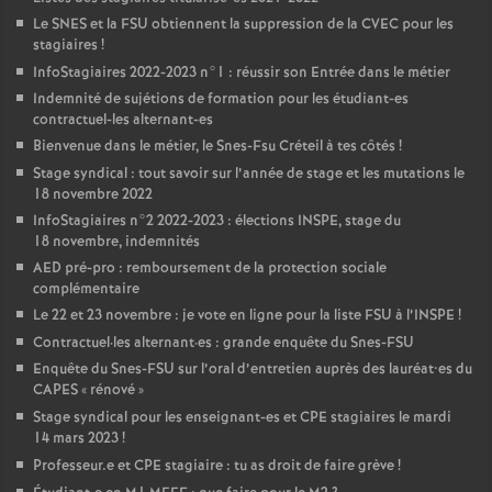
Le
SNES
et la
FSU
obtiennent la suppression de la
CVEC
pour les
stagiaires
!
InfoStagiaires 2022-2023 n°1 : réussir son Entrée dans le métier
Indemnité de sujétions de formation pour les étudiant-es
contractuel-les alternant-es
Bienvenue dans le métier, le Snes-Fsu Créteil à tes côtés
!
Stage syndical : tout savoir sur l’année de stage et les mutations le
18 novembre 2022
InfoStagiaires n°2 2022-2023 : élections
INSPE
, stage du
18 novembre, indemnités
AED
pré-pro : remboursement de la protection sociale
complémentaire
Le 22 et 23 novembre : je vote en ligne pour la liste
FSU
à l’
INSPE
!
Contractuel
·
les alternant
·
es : grande enquête du Snes-
FSU
Enquête du Snes-
FSU
sur l’oral d’entretien auprès des lauréat•es du
CAPES
«
rénové
»
Stage syndical pour les enseignant-es et
CPE
stagiaires le mardi
14 mars 2023
!
Professeur.e et
CPE
stagiaire : tu as droit de faire grève
!