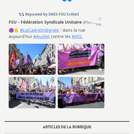
o
u
r
s
ARTICLES DE LA RUBRIQUE