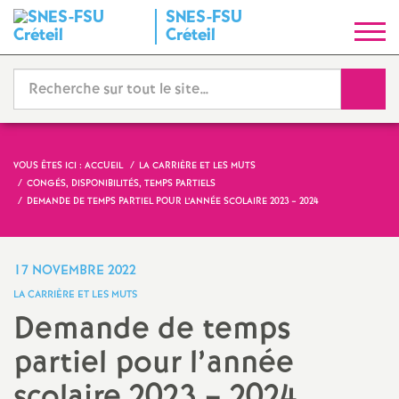
SNES
-
FSU
S
Créteil
y
Reche
n
d
VOUS ÊTES ICI :
ACCUEIL
LA CARRIÈRE ET LES MUTS
CONGÉS, DISPONIBILITÉS, TEMPS PARTIELS
i
DEMANDE DE TEMPS PARTIEL POUR L’ANNÉE SCOLAIRE 2023 – 2024
c
17 NOVEMBRE 2022
a
LA CARRIÈRE ET LES MUTS
Demande de temps
t
partiel pour l’année
N
scolaire 2023 – 2024