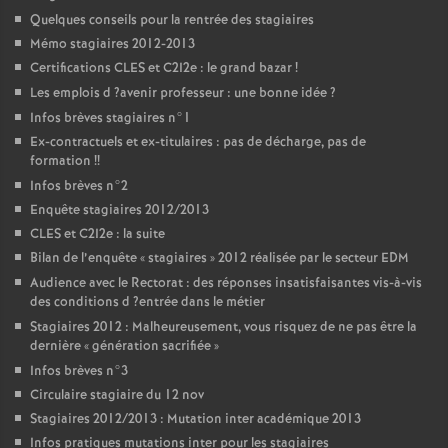
Quelques conseils pour la rentrée des stagiaires
Mémo stagiaires 2012-2013
Certifications
CLES
et C2I2e : le grand bazar
!
Les emplois d
?avenir professeur : une bonne idée
?
Infos brèves stagiaires n°1
Ex-contractuels et ex-titulaires : pas de décharge, pas de
formation
!!
Infos brèves n°2
Enquête stagiaires 2012/2013
CLES
et C2I2e : la suite
Bilan de l’enquête «
stagiaires
» 2012 réalisée par le secteur
EDM
Audience avec le Rectorat : des réponses insatisfaisantes vis-à-vis
des conditions d
?entrée dans le métier
Stagiaires 2012 : Malheureusement, vous risquez de ne pas être la
dernière «
génération sacrifiée
»
Infos brèves n°3
Circulaire stagiaire du 12 nov
Stagiaires 2012/2013 : Mutation inter académique 2013
Infos pratiques mutations inter pour les stagiaires