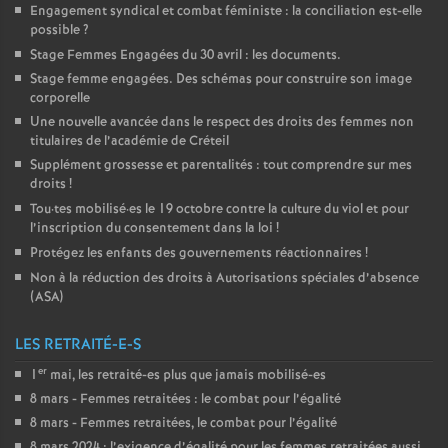
Engagement syndical et combat féministe : la conciliation est-elle
possible
?
Stage Femmes Engagées du 30 avril : les documents.
Stage femme engagées. Des schémas pour construire son image
corporelle
Une nouvelle avancée dans le respect des droits des femmes non
titulaires de l’académie de Créteil
Supplément grossesse et parentalités : tout comprendre sur mes
droits
!
Tou
·
tes mobilisé
·
es le 19 octobre contre la culture du viol et pour
l’inscription du consentement dans la loi
!
Protégez les enfants des gouvernements réactionnaires
!
Non à la réduction des droits à Autorisations spéciales d’absence
(
ASA
)
LES RETRAITÉ-E-S
er
1
mai, les retraité-es plus que jamais mobilisé-es
8 mars - Femmes retraitées : le combat pour l’égalité
8 mars - Femmes retraitées, le combat pour l’égalité
8 mars 2024 : l’exigence d’égalité pour les femmes retraitées aussi