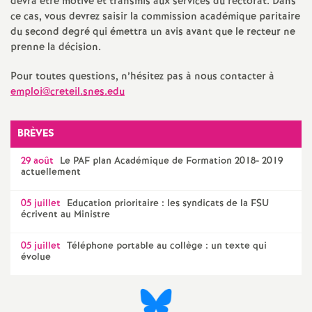
devra être motivé et transmis aux services du rectorat. Dans
é
ce cas, vous devrez saisir la commission académique paritaire
du second degré qui émettra un avis avant que le recteur ne
prenne la décision.
O
Pour toutes questions, n’hésitez pas à nous contacter à
r
emploi@creteil.snes.edu
l
BRÈVES
é
29 août
Le
PAF
plan Académique de Formation 2018- 2019
actuellement
a
05 juillet
Education prioritaire : les syndicats de la
FSU
écrivent au Ministre
n
05 juillet
Téléphone portable au collège : un texte qui
évolue
s
T