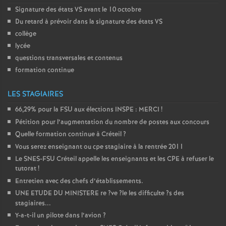
Signature des états
VS
avant le 10 octobre
Du retard à prévoir dans la signature des états
VS
collège
lycée
questions transversales et contenus
formation continue
LES STAGIAIRES
66,29% pour la
FSU
aux élections
INSPE
:
MERCI
!
Pétition pour l’augmentation du nombre de postes aux concours
Quelle formation continue à Créteil
?
Vous serez enseignant ou cpe stagiaire à la rentrée 2011
Le
SNES
-
FSU
Créteil appelle les enseignants et les
CPE
à refuser le
tutorat
!
Entretien avec des chefs d’établissements.
UNE
ETUDE
DU
MINISTERE
re
?ve
?le les difficulte
?s des
stagiaires...
Y-a-t-il un pilote dans l’avion
?