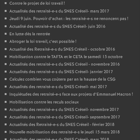
Contre le projet de loi travail
!
Actualités des retraité-e-s du
SNES
Créteil- mars 2017
Jeudi 9 juin. Pouvoir d’achat : les retraité-e-s ne renoncent pas
!
Actualité des retraité-e-s du
SNES
Créteil- juin 2016
En lutte dès la rentrée
Abroger la loi travail, c’est possible
!
Actualité des Retraité-e-s du
SNES
Créteil - octobre 2016
Mobilisation contre le
TAFTA
et le
CETA
le samedi 15 octobre
Actualités des retraité-e-s du
SNES
Créteil - novembre 2016
Actualités des retraité-e-s du
SNES
Créteil- janvier 2017
Calculez combien vous coûtera par an la hausse de la
CSG
Actualités des retraité-e-s du
SNES
Créteil- mai 2017
Inquiétudes des retraité-e-s face aux projets d’Emmanuel Macron
!
Mobilisation contre les reculs sociaux
Actualités des retraité-e-s du
SNES
Créteil- novembre 2017
Actualités des retraité-e-s du
SNES
Créteil- septembre 2017
Actualités des Retraité-e-s du
SNES
Créteil - février 2018
Nouvelle mobilisation des retraité-e-s le jeudi 15 mars 2018
Actualités des retraité-e-s du
SNES
Créteil- mars 2018