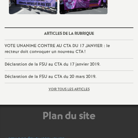
e
c
ARTICLES DE LA RUBRIQUE
o
VOTE
UNANIME
CONTRE
AU
CTA
DU
17
JANVIER
: le
n
recteur doit convoquer un nouveau
CTA
!
Déclaration de la
FSU
au
CTA
du 17 janvier 2019.
d
Déclaration de la
FSU
au
CTA
du 20 mars 2019.
d
VOIR TOUS LES ARTICLES
e
Plan du site
g
r