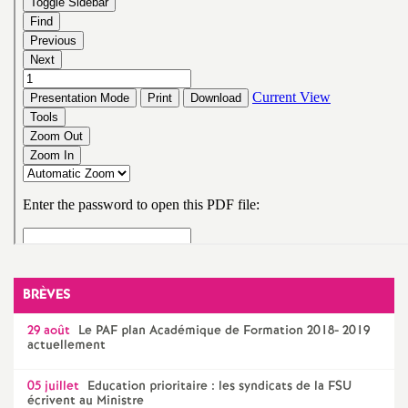
e
s
E
n
s
e
i
BRÈVES
g
29 août
Le
PAF
plan Académique de Formation 2018- 2019
actuellement
n
05 juillet
Education prioritaire : les syndicats de la
FSU
écrivent au Ministre