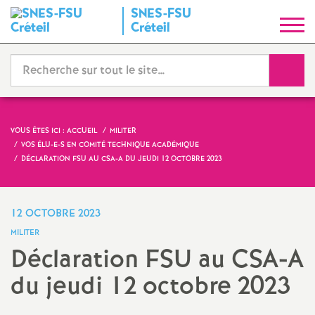
SNES
-
FSU
S
Créteil
y
Reche
n
d
VOUS ÊTES ICI :
ACCUEIL
MILITER
VOS ÉLU-E-S EN COMITÉ TECHNIQUE ACADÉMIQUE
i
DÉCLARATION
FSU
AU
CSA
-A DU JEUDI 12 OCTOBRE 2023
c
12 OCTOBRE 2023
a
MILITER
Déclaration
FSU
au
CSA
-A
t
du jeudi 12 octobre 2023
N