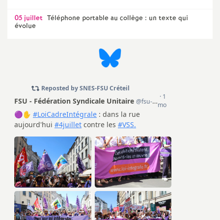
e
05 juillet
Téléphone portable au collège : un texte qui
m
évolue
e
n
t
s
d
e
S