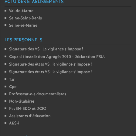
ACTU DES ÉTABLISSEMENTS
é
Val-de-Marne
Seine-Saint-Denis
O
Seine-et-Marne
r
LES PERSONNELS
Signature des
VS
: La vigilance s’impose
!
l
Capa d
?installation Agrégés 2015 - Déclaration
FSU
.
Signature des états
VS
: la vigilance s’impose
!
é
Signature des états
VS
: la vigilance s’impose
!
Tzr
a
Cpe
Professeur-e-s documentalistes
n
Non-titulaires
PsyEN-
EDO
et
DCIO
s
Assistants d’éducation
AESH
T