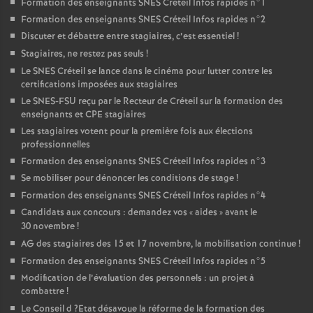
Formation des enseignants
SNES
Créteil Infos rapides n°1
Formation des enseignants
SNES
Créteil Infos rapides n°2
Discuter et débattre entre stagiaires, c’est essentiel
!
Stagiaires, ne restez pas seuls
!
Le
SNES
Créteil se lance dans le cinéma pour lutter contre les
certifications imposées aux stagiaires
Le
SNES
-
FSU
reçu par le Recteur de Créteil sur la formation des
enseignants et
CPE
stagiaires
Les stagiaires votent pour la première fois aux élections
professionnelles
Formation des enseignants
SNES
Créteil Infos rapides n°3
Se mobiliser pour dénoncer les conditions de stage
!
Formation des enseignants
SNES
Créteil Infos rapides n°4
Candidats aux concours : demandez vos «
aides
» avant le
30 novembre
!
AG
des stagiaires des 15 et 17 novembre, la mobilisation continue
!
Formation des enseignants
SNES
Créteil Infos rapides n°5
Modification de l’évaluation des personnels : un projet à
combattre
!
Le Conseil d
?Etat désavoue la réforme de la formation des