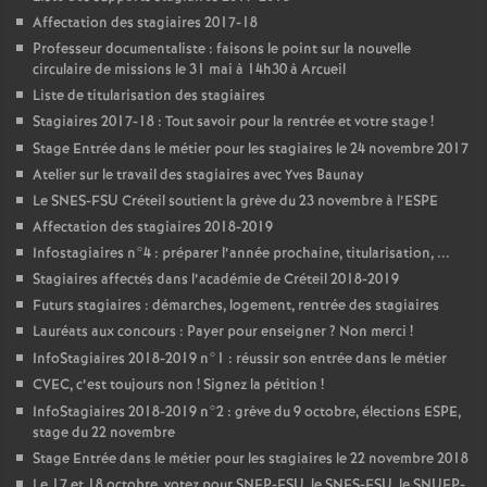
Affectation des stagiaires 2017-18
Professeur documentaliste : faisons le point sur la nouvelle
circulaire de missions le 31 mai à 14h30 à Arcueil
Liste de titularisation des stagiaires
Stagiaires 2017-18 : Tout savoir pour la rentrée et votre stage
!
Stage Entrée dans le métier pour les stagiaires le 24 novembre 2017
Atelier sur le travail des stagiaires avec Yves Baunay
Le
SNES
-
FSU
Créteil soutient la grève du 23 novembre à l’
ESPE
Affectation des stagiaires 2018-2019
Infostagiaires n°4 : préparer l’année prochaine, titularisation, ...
Stagiaires affectés dans l’académie de Créteil 2018-2019
Futurs stagiaires : démarches, logement, rentrée des stagiaires
Lauréats aux concours : Payer pour enseigner
? Non merci
!
InfoStagiaires 2018-2019 n°1 : réussir son entrée dans le métier
CVEC
, c’est toujours non
! Signez la pétition
!
InfoStagiaires 2018-2019 n°2 : grève du 9 octobre, élections
ESPE
,
stage du 22 novembre
Stage Entrée dans le métier pour les stagiaires le 22 novembre 2018
Le 17 et 18 octobre, votez pour
SNEP
-
FSU
, le
SNES
-
FSU
, le
SNUEP
-