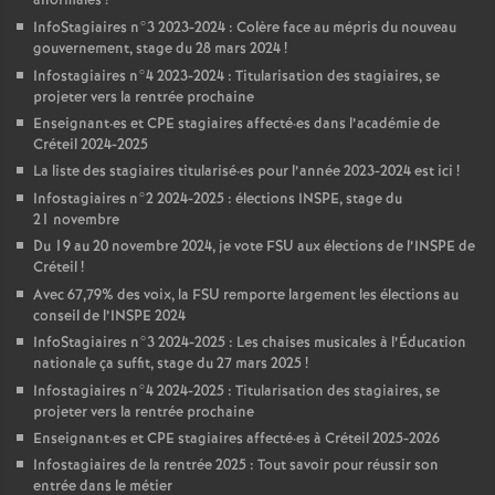
anormales
!
InfoStagiaires n°3 2023-2024 : Colère face au mépris du nouveau
gouvernement, stage du 28 mars 2024
!
Infostagiaires n°4 2023-2024 : Titularisation des stagiaires, se
projeter vers la rentrée prochaine
Enseignant
·
es et
CPE
stagiaires affecté
·
es dans l’académie de
Créteil 2024-2025
La liste des stagiaires titularisé
·
es pour l’année 2023-2024 est ici
!
Infostagiaires n°2 2024-2025 : élections
INSPE
, stage du
21 novembre
Du 19 au 20 novembre 2024, je vote
FSU
aux élections de l’
INSPE
de
Créteil
!
Avec 67,79% des voix, la
FSU
remporte largement les élections au
conseil de l’
INSPE
2024
InfoStagiaires n°3 2024-2025 : Les chaises musicales à l’Éducation
nationale ça suffit, stage du 27 mars 2025
!
Infostagiaires n°4 2024-2025 : Titularisation des stagiaires, se
projeter vers la rentrée prochaine
Enseignant
·
es et
CPE
stagiaires affecté
·
es à Créteil 2025-2026
Infostagiaires de la rentrée 2025 : Tout savoir pour réussir son
entrée dans le métier