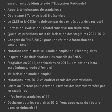
enseignants du Ministère de l
?Education Nationale
!
Appel à témoignages de stagiaires :
Débrayage à Torcy ce jeudi 8 décembre
Le
CLES
et le C2i2e ne doivent pas être exigés pour être recruté
!
Formation, évaluation : Châtel conserve son triple zéro
Quelques précisions sur la titularisation des stagiaires 2011-2012
Congrès du
SNES
2012 : pour une véritable formation des
enseignants
!
Notation administrative : Mode d’emploi pour les stagiaires
Inspection de titularisation : les conseils du
SNES
Stagiaires en 2011, néotitulaires en 2012... : mutations intra-
académiques, mode d
?emploi
Titularisation mode d’emploi
Mutations intra 2012, calendrier et rôle des commissions
Lettre au Recteur pour le remboursement des sommes versées par
les stagiaires
Infos brèves stagiaires n°11
Décharge pour les stagiaires 2012 : Vous appelez ça du «
beurre
dans les épinards
»
!