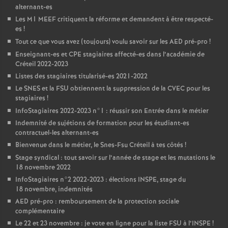
alternant-es
Les M1
MEEF
critiquent la réforme et demandent à être respecté-
es
!
Tout ce que vous avez (toujours) voulu savoir sur les
AED
pré-pro
!
Enseignant-es et
CPE
stagiaires affecté-es dans l’académie de
Créteil 2022-2023
Listes des stagiaires titularisé-es 2021-2022
Le
SNES
et la
FSU
obtiennent la suppression de la
CVEC
pour les
stagiaires
!
InfoStagiaires 2022-2023 n°1 : réussir son Entrée dans le métier
Indemnité de sujétions de formation pour les étudiant-es
contractuel-les alternant-es
Bienvenue dans le métier, le Snes-Fsu Créteil à tes côtés
!
Stage syndical : tout savoir sur l’année de stage et les mutations le
18 novembre 2022
InfoStagiaires n°2 2022-2023 : élections
INSPE
, stage du
18 novembre, indemnités
AED
pré-pro : remboursement de la protection sociale
complémentaire
Le 22 et 23 novembre : je vote en ligne pour la liste
FSU
à l’
INSPE
!