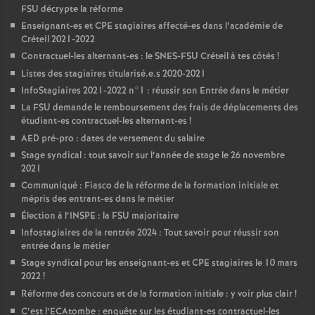
FSU
décrypte la réforme
Enseignant-es et
CPE
stagiaires affecté-es dans l’académie de
Créteil 2021-2022
Contractuel-les alternant-es : le
SNES
-
FSU
Créteil à tes côtés
!
Listes des stagiaires titularisé.e.s 2020-2021
InfoStagiaires 2021-2022 n°1 : réussir son Entrée dans le métier
La
FSU
demande le remboursement des frais de déplacements des
étudiant-es contractuel-les alternant-es
!
AED
pré-pro : dates de versement du salaire
Stage syndical : tout savoir sur l’année de stage le 26 novembre
2021
Communiqué : Fiasco de la réforme de la formation initiale et
mépris des entrant-es dans le métier
Élection à l’
INSPE
: la
FSU
majoritaire
Infostagiaires de la rentrée 2024 : Tout savoir pour réussir son
entrée dans le métier
Stage syndical pour les enseignant-es et
CPE
stagiaires le 10 mars
2022
!
Réforme des concours et de la formation initiale : y voir plus clair
!
C’est l’ECAtombe : enquête sur les étudiant-es contractuel-les