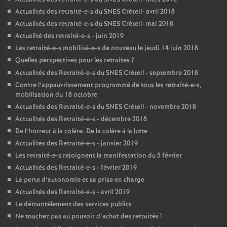
Actualités des retraité-e-s du
SNES
Créteil- avril 2018
Actualités des retraité-e-s du
SNES
Créteil- mai 2018
Actualité des retraité-e-s - juin 2019
Les retraité-e-s mobilisé-e-s de nouveau le jeudi 14 juin 2018
Quelles perspectives pour les retraites
?
Actualités des Retraité-e-s du
SNES
Créteil - septembre 2018
Contre l’appauvrissement programmé de tous les retraité-e-s,
mobilisation du 18 octobre
Actualités des Retraité-e-s du
SNES
Créteil - novembre 2018
Actualités des Retraité-e-s - décembre 2018
De l’horreur à la colère. De la colère à la lutte
Actualités des Retraité-e-s - janvier 2019
Les retraité-e-s rejoignent la manifestation du 5 février
Actualités des Retraité-e-s - février 2019
La perte d’autonomie et sa prise en charge
Actualités des Retraité-e-s - avril 2019
Le démantèlement des services publics
Ne touchez pas au pouvoir d’achat des retraités
!