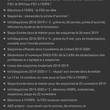
FSU
, le SNUipp-
FSU
à l’
ESPE
!
Elections à l’
ESPE
: la
FSU
en tête
Stagiaires : demandez la prime d’activité
!
InfoStagiaires 2018-2019 n°3 : grève du 24 janvier, prime d’activité,
réforme du lycée et de la formation
Stage Entrée dans le Métier pour les stagiaires le 26 mars 2019
InfoStagiaires 2018-2019 n°4 : grève du 9 mai, jury et titularisation,
conseils pour l’année prochaine
Stagiaires affectés dans l’académie de Créteil 2019-2020
Déclaration d’ouverture
SNES
-
FSU
de la
CAPA
de titularisation des
professeur.e.s agrégé.e.s stagiaires
Listes des stagiaires titularisés 2018-2019
InfoStagiaires 2019-2020 n°1 : réussir son entrée dans le métier
Le 15 et 16 octobre, on vote pour la liste
FSU
à l’
INSPE
!
Stage Entrée dans le métier pour les stagiaires le 22 novembre 2019
InfoStagiaires 2019-2020 n°2 : élections
INSPE
, indemnités,
mutations, stage du 22 novembre
Elections à l’
INSPE
: la
FSU
toujours majoritaire
AED
prépro : tout savoir sur le contrat, les missions, la