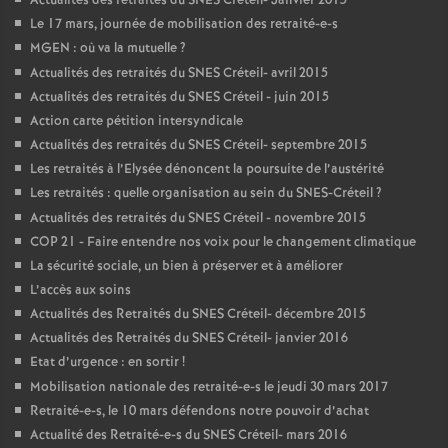
Actualités des retraités du
SNES
Créteil- Janvier 2015
Le 17 mars, journée de mobilisation des retraité-e-s
MGEN
: où va la mutuelle
?
Actualités des retraités du
SNES
Créteil- avril 2015
Actualités des retraités du
SNES
Créteil - juin 2015
Action carte pétition intersyndicale
Actualités des retraités du
SNES
Créteil- septembre 2015
Les retraités à l’Elysée dénoncent la poursuite de l’austérité
Les retraités : quelle organisation au sein du
SNES
-Créteil
?
Actualités des retraités du
SNES
Créteil - novembre 2015
COP
21 - Faire entendre nos voix pour le changement climatique
La sécurité sociale, un bien à préserver et à améliorer
L’accès aux soins
Actualités des Retraités du
SNES
Créteil- décembre 2015
Actualités des Retraités du
SNES
Créteil- janvier 2016
Etat d’urgence : en sortir
!
Mobilisation nationale des retraité-e-s le jeudi 30 mars 2017
Retraité-e-s, le 10 mars défendons notre pouvoir d’achat
Actualité des Retraité-e-s du
SNES
Créteil- mars 2016