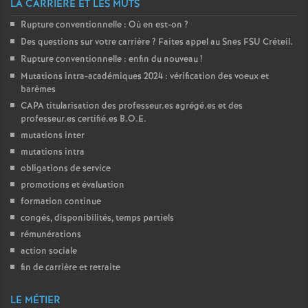
LA CARRIÈRE ET LES MUTS
o
Rupture conventionnelle : Où en est-on
?
Des questions sur votre carrière
? Faites appel au Snes
FSU
Créteil.
u
Rupture conventionnelle : enfin du nouveau
!
Mutations intra-académiques 2024 : vérification des voeux et
barèmes
r
CAPA
titularisation des professeur.es agrégé.es et des
professeur.es certifié.es
B.O.E.
s
mutations inter
mutations intra
obligations de service
promotions et évaluation
formation continue
congés, disponibilités, temps partiels
rémunérations
action sociale
fin de carrière et retraite
LE MÉTIER