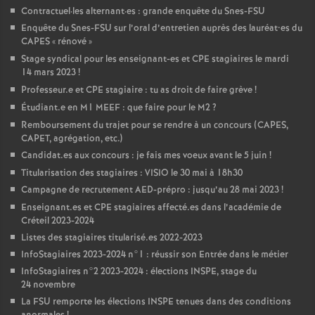
Contractuel
·
les alternant
·
es : grande enquête du Snes-
FSU
Enquête du Snes-
FSU
sur l’oral d’entretien auprès des lauréat•es du
CAPES
«
rénové
»
Stage syndical pour les enseignant-es et
CPE
stagiaires le mardi
14 mars 2023
!
Professeur.e et
CPE
stagiaire : tu as droit de faire grève
!
Étudiant.e en M1
MEEF
: que faire pour le M2
?
Remboursement du trajet pour se rendre à un concours (
CAPES
,
CAPET
, agrégation, etc.)
Candidat.es aux concours : je fais mes voeux avant le 5 juin
!
Titularisation des stagiaires :
VISIO
le 30 mai à 18h30
Campagne de recrutement
AED
-prépro : jusqu’au 28 mai 2023
!
Enseignant.es et
CPE
stagiaires affecté.es dans l’académie de
Créteil 2023-2024
Listes des stagiaires titularisé.es 2022-2023
InfoStagiaires 2023-2024 n°1 : réussir son Entrée dans le métier
InfoStagiaires n°2 2023-2024 : élections
INSPE
, stage du
24 novembre
La
FSU
remporte les élections
INSPE
tenues dans des conditions