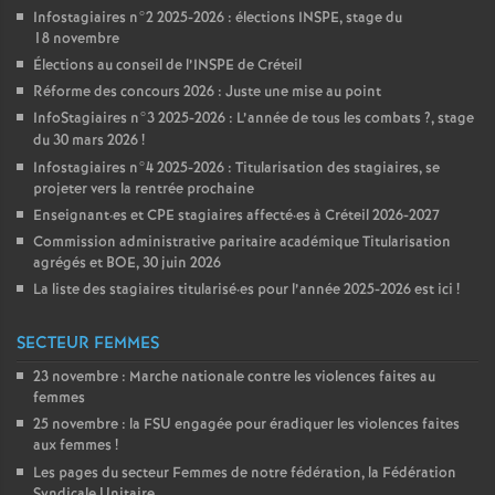
Infostagiaires n°2 2025-2026 : élections
INSPE
, stage du
18 novembre
Élections au conseil de l’
INSPE
de Créteil
Réforme des concours 2026 : Juste une mise au point
InfoStagiaires n°3 2025-2026 : L’année de tous les combats
?, stage
du 30 mars 2026
!
Infostagiaires n°4 2025-2026 : Titularisation des stagiaires, se
projeter vers la rentrée prochaine
Enseignant
·
es et
CPE
stagiaires affecté
·
es à Créteil 2026-2027
Commission administrative paritaire académique Titularisation
agrégés et
BOE
, 30 juin 2026
La liste des stagiaires titularisé
·
es pour l’année 2025-2026 est ici
!
SECTEUR FEMMES
23 novembre : Marche nationale contre les violences faites au
femmes
25 novembre : la
FSU
engagée pour éradiquer les violences faites
aux femmes
!
Les pages du secteur Femmes de notre fédération, la Fédération
Syndicale Unitaire