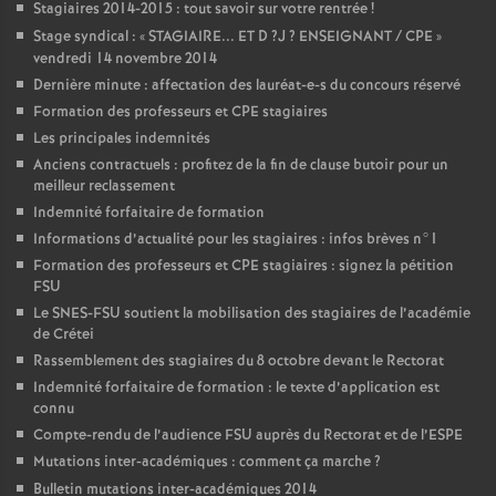
Stagiaires 2014-2015 : tout savoir sur votre rentrée
!
Stage syndical : «
STAGIAIRE
...
ET
D
?J
?
ENSEIGNANT
/
CPE
»
vendredi 14 novembre 2014
Dernière minute : affectation des lauréat-e-s du concours réservé
Formation des professeurs et
CPE
stagiaires
Les principales indemnités
Anciens contractuels : profitez de la fin de clause butoir pour un
meilleur reclassement
Indemnité forfaitaire de formation
Informations d’actualité pour les stagiaires : infos brèves n°1
Formation des professeurs et
CPE
stagiaires : signez la pétition
FSU
Le
SNES
-
FSU
soutient la mobilisation des stagiaires de l’académie
de Crétei
Rassemblement des stagiaires du 8 octobre devant le Rectorat
Indemnité forfaitaire de formation : le texte d’application est
connu
Compte-rendu de l’audience
FSU
auprès du Rectorat et de l’
ESPE
Mutations inter-académiques : comment ça marche
?
Bulletin mutations inter-académiques 2014