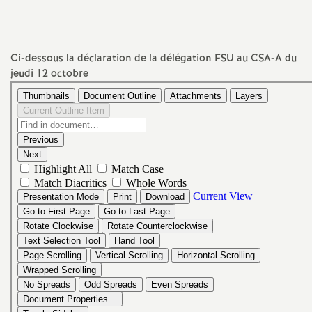
a
t
Ci-dessous la déclaration de la délégation
FSU
au
CSA
-A du
jeudi 12 octobre
i
o
n
a
l
d