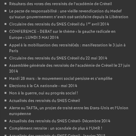
Résultats des votes des retraités de l’académie de Créteil
Le pacte de responsabilité : une vieille revendication du Medef
qu’aucun gouvernement n’avait osé satisfaire depuis la Libération
er
Circulaire des retraités du
SNES
Créteil du 1
avril 2014
CONFERENCE
-
DEBAT
sur le thème «
la gauche radicale en
Europe
»
LUNDI
5
MAI
2014
Appel à la mobilisation des retraité(e)s : manifestation le 3 juin à
Paris
Circulaire des retraités du
SNES
Créteil du 22 mai 2014
Assemblée générale des retraités de l’académie de Créteil le 27 juin
2014
Mardi 28 mars : le mouvement social persiste et s’amplifie
Elections à la
CA
nationale - mai 2014
Non à la guerre, oui au progrès social
!
Actualités des retraités du
SNES
Créteil
Alerte au
TAFTA
, un projet de traité entre les Etats-Unis et l’Union
européenne
Actualités des retraités du
SNES
Créteil- Décembre 2014
Complément retraite : un scandale de plus à l’
UMR
!