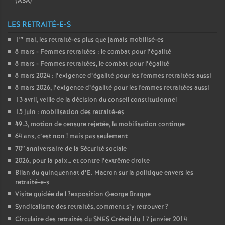
(
ASA
)
LES RETRAITÉ-E-S
er
1
mai, les retraité-es plus que jamais mobilisé-es
8 mars - Femmes retraitées : le combat pour l’égalité
8 mars - Femmes retraitées, le combat pour l’égalité
8 mars 2024 : l’exigence d’égalité pour les femmes retraitées aussi
8 mars 2026, l’exigence d’égalité pour les femmes retraitées aussi
13 avril, veille de la décision du conseil constitutionnel
15 juin : mobilisation des retraité-es
49.3, motion de censure rejetée, la mobilisation continue
64 ans, c’est non
! mais pas seulement
e
70
anniversaire de la Sécurité sociale
2026, pour la paix… et contre l’extrême droite
Bilan du quinquennat d’E. Macron sur la politique envers les
retraité-e-s
Visite guidée de l
?exposition George Braque
Syndicalisme des retraités, comment s’y retrouver
?
Circulaire des retraités du
SNES
Créteil du 17 janvier 2014