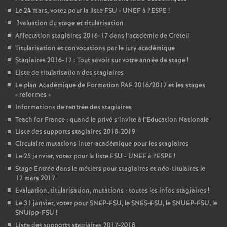
Le 24 mars, votez pour la liste
FSU
-
UNEF
à l’
ESPE
!
?valuation du stage et titularisation
Affectation stagiaires 2016-17 dans l’académie de Créteil
Titularisation et convocations par le jury académique
Stagiaires 2016-17 : Tout savoir sur votre année de stage
!
Liste de titularisation des stagiaires
Le plan Académique de Formation
PAF
2016/2017 et les stages
«
reformes
»
Informations de rentrée des stagiaires
Teach for France : quand le privé s’invite à l’Education Nationale
Liste des supports stagiaires 2018-2019
Circulaire mutations inter-académique pour les stagiaires
Le 25 janvier, votez pour la liste
FSU
-
UNEF
à l’
ESPE
!
Stage Entrée dans le métiers pour stagiaires et néo-titulaires le
17 mars 2017
Evaluation, titularisation, mutations : toutes les infos stagiaires
!
Le 31 janvier, votez pour
SNEP
-
FSU
, le
SNES
-
FSU
, le
SNUEP
-
FSU
, le
SNUipp-
FSU
!
Liste des supports stagiaires 2017-2018