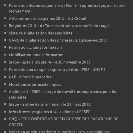
Formation des enseignant-e-s : Non à l’apprentissage, oui au pré-
recrutement
!
Affectation des stagiaires 2015-16 à Créteil
Stagiaires 2015-16 : Tout savoir sur votre année de stage
!
Liste de titularisation des stagiaires
CAPA
de Titularisation des professeurs agrégé-e-s 2015.
Formation ... sans formateur
?
Mobilisation pour la formation
!
Stage «
spécial stagiaire
» le 20 novembre 2015
Formation en danger : signez la pétition
FSU
-
UNEF
!
EAP
: à fond la précarité
!
Mutations inter-académiques
Audience à l’
ESPE
: charge de travail très importante pour les
stagiaires
Stage «
Entrée dans le métier
» le 21 mars 2016
Infos brèves stagiaires n°4 : audience à l’
ESPE
ENQUETE
CONDITIONS
DE
STAGE
ESPE
DE
L
?
ACADEMIE
DE
CRETEIL
Notation administrative et mutations intra-académiques