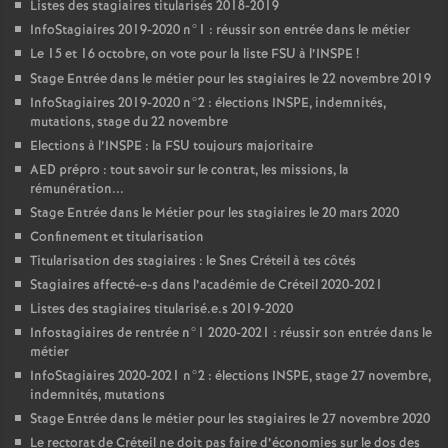
Listes des stagiaires titularisés 2018-2019
InfoStagiaires 2019-2020 n°1 : réussir son entrée dans le métier
Le 15 et 16 octobre, on vote pour la liste
FSU
à l’
INSPE
!
Stage Entrée dans le métier pour les stagiaires le 22 novembre 2019
InfoStagiaires 2019-2020 n°2 : élections
INSPE
, indemnités,
mutations, stage du 22 novembre
Elections à l’
INSPE
: la
FSU
toujours majoritaire
AED
prépro : tout savoir sur le contrat, les missions, la
rémunération...
Stage Entrée dans le Métier pour les stagiaires le 20 mars 2020
Confinement et titularisation
Titularisation des stagiaires : le Snes Créteil à tes côtés
Stagiaires affecté-e-s dans l’académie de Créteil 2020-2021
Listes des stagiaires titularisé.e.s 2019-2020
Infostagiaires de rentrée n°1 2020-2021 : réussir son entrée dans le
métier
InfoStagiaires 2020-2021 n°2 : élections
INSPE
, stage 27 novembre,
indemnités, mutations
Stage Entrée dans le métier pour les stagiaires le 27 novembre 2020
Le rectorat de Créteil ne doit pas faire d’économies sur le dos des