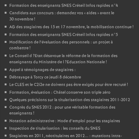
Formation des enseignants
SNES
Créteil Infos rapides n°4
Candidats aux concours : demandez vos «
aides
» avant le
30 novembre
!
AG
des stagiaires des 15 et 17 novembre, la mobilisation continue
!
Formation des enseignants
SNES
Créteil Infos rapides n°5
Modification de l’évaluation des personnels : un projet à
combattre
!
Le Conseil d
?Etat désavoue la réforme de la formation des
enseignants du Ministère de l
?Education Nationale
!
Appel à témoignages de stagiaires :
Débrayage à Torcy ce jeudi 8 décembre
Le
CLES
et le C2i2e ne doivent pas être exigés pour être recruté
!
Formation, évaluation : Châtel conserve son triple zéro
Quelques précisions sur la titularisation des stagiaires 2011-2012
Congrès du
SNES
2012 : pour une véritable formation des
enseignants
!
Notation administrative : Mode d’emploi pour les stagiaires
Inspection de titularisation : les conseils du
SNES
Stagiaires en 2011, néotitulaires en 2012... : mutations intra-