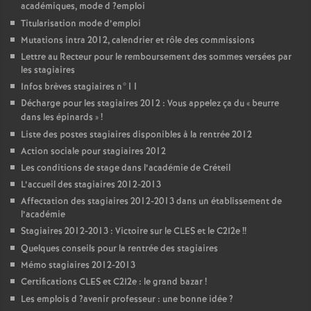
académiques, mode d
?emploi
Titularisation mode d’emploi
Mutations intra 2012, calendrier et rôle des commissions
Lettre au Recteur pour le remboursement des sommes versées par
les stagiaires
Infos brèves stagiaires n°11
Décharge pour les stagiaires 2012 : Vous appelez ça du «
beurre
dans les épinards
»
!
Liste des postes stagiaires disponibles à la rentrée 2012
Action sociale pour stagiaires 2012
Les conditions de stage dans l’académie de Créteil
L’accueil des stagiaires 2012-2013
Affectation des stagiaires 2012-2013 dans un établissement de
l’académie
Stagiaires 2012-2013 : Victoire sur le
CLES
et le C2I2e
!!
Quelques conseils pour la rentrée des stagiaires
Mémo stagiaires 2012-2013
Certifications
CLES
et C2I2e : le grand bazar
!
Les emplois d
?avenir professeur : une bonne idée
?