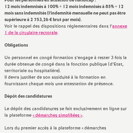
e
Pour les personnels en situation de handicap :
12 mois indemnisés à 100% + 12 mois indemnisés à 85% + 12
mois sans indemnités (l’indemnité mensuelle ne peut pas être
m
supérieure à 2 753,26 € brut par mois).
Voir le rappel des dispositions réglementaires dans l’
annexe
e
1 de la circulaire rectorale
.
Obligations
n
Un personnel en congé formation s’engage à rester 3 fois la
t
durée obtenue de congé dans la fonction publique (d’Etat,
territoriale ou hospitalière).
s
Il devra justifier de son assiduité à la formation en
fournissant chaque mois une attestation de présence.
d
Dépôt des candidatures
e
Le dépôt des candidatures se fait exclusivement en ligne sur
la plateforme
«
démarches simplifiées
»
.
S
Lors du premier accès à la plateforme «
démarches