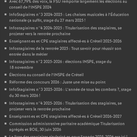
Avec 67,79% des voix, la
FSU
remporte largement les élections au
conseil de l’
INSPE
2024
InfoStagiaires n°3 2024-2025 : Les chaises musicales à l’Éducation
nationale ça suffit, stage du 27 mars 2025
!
Infostagiaires n°4 2024-2025 : Titularisation des stagiaires, se
projeter vers la rentrée prochaine
Enseignant
·
es et
CPE
stagiaires affecté
·
es à Créteil 2025-2026
Infostagiaires de la rentrée 2025 : Tout savoir pour réussir son
entrée dans le métier
Infostagiaires n°2 2025-2026 : élections
INSPE
, stage du
18 novembre
Élections au conseil de l’
INSPE
de Créteil
Réforme des concours 2026 : Juste une mise au point
InfoStagiaires n°3 2025-2026 : L’année de tous les combats
?, stage
du 30 mars 2026
!
Infostagiaires n°4 2025-2026 : Titularisation des stagiaires, se
projeter vers la rentrée prochaine
Enseignant
·
es et
CPE
stagiaires affecté
·
es à Créteil 2026-2027
Commission administrative paritaire académique Titularisation
agrégés et
BOE
, 30 juin 2026