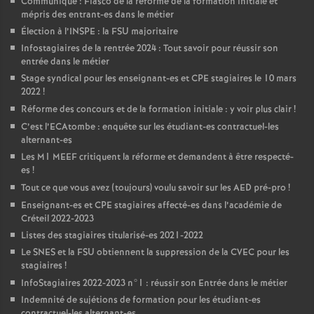
Communiqué : Fiasco de la réforme de la formation initiale et
mépris des entrant-es dans le métier
Élection à l’
INSPE
: la
FSU
majoritaire
Infostagiaires de la rentrée 2024 : Tout savoir pour réussir son
entrée dans le métier
Stage syndical pour les enseignant-es et
CPE
stagiaires le 10 mars
2022
!
Réforme des concours et de la formation initiale : y voir plus clair
!
C’est l’ECAtombe : enquête sur les étudiant-es contractuel-les
alternant-es
Les M1
MEEF
critiquent la réforme et demandent à être respecté-
es
!
Tout ce que vous avez (toujours) voulu savoir sur les
AED
pré-pro
!
Enseignant-es et
CPE
stagiaires affecté-es dans l’académie de
Créteil 2022-2023
Listes des stagiaires titularisé-es 2021-2022
Le
SNES
et la
FSU
obtiennent la suppression de la
CVEC
pour les
stagiaires
!
InfoStagiaires 2022-2023 n°1 : réussir son Entrée dans le métier
Indemnité de sujétions de formation pour les étudiant-es
contractuel-les alternant-es