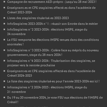
Campagne de recrutement
AED
-prépro : jusqu’au 28 mai 2023
!
Enseignant.es et
CPE
stagiaires affecté.es dans l’académie de
Créteil 2023-2024
Listes des stagiaires titularisé.es 2022-2023
InfoStagiaires 2023-2024 n°1 : réussir son Entrée dans le métier
InfoStagiaires n°2 2023-2024 : élections
INSPE
, stage du
24 novembre
La
FSU
remporte les élections
INSPE
tenues dans des conditions
anormales
!
InfoStagiaires n°3 2023-2024 : Colère face au mépris du nouveau
gouvernement, stage du 28 mars 2024
!
Infostagiaires n°4 2023-2024 : Titularisation des stagiaires, se
projeter vers la rentrée prochaine
Enseignant
·
es et
CPE
stagiaires affecté
·
es dans l’académie de
Créteil 2024-2025
La liste des stagiaires titularisé
·
es pour l’année 2023-2024 est ici
!
Infostagiaires n°2 2024-2025 : élections
INSPE
, stage du
21 novembre
Du 19 au 20 novembre 2024, je vote
FSU
aux élections de l’
INSPE
de
Créteil
!