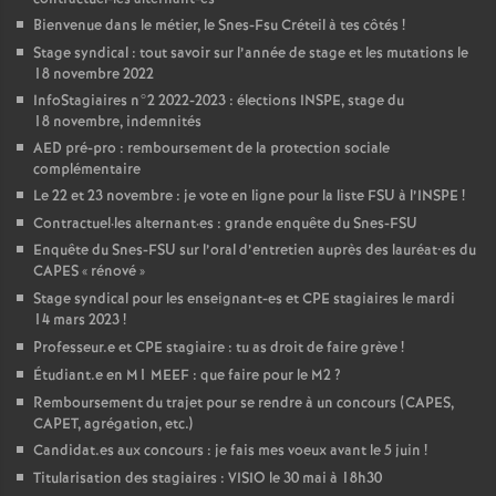
Bienvenue dans le métier, le Snes-Fsu Créteil à tes côtés
!
Stage syndical : tout savoir sur l’année de stage et les mutations le
18 novembre 2022
InfoStagiaires n°2 2022-2023 : élections
INSPE
, stage du
18 novembre, indemnités
AED
pré-pro : remboursement de la protection sociale
complémentaire
Le 22 et 23 novembre : je vote en ligne pour la liste
FSU
à l’
INSPE
!
Contractuel
·
les alternant
·
es : grande enquête du Snes-
FSU
Enquête du Snes-
FSU
sur l’oral d’entretien auprès des lauréat•es du
CAPES
«
rénové
»
Stage syndical pour les enseignant-es et
CPE
stagiaires le mardi
14 mars 2023
!
Professeur.e et
CPE
stagiaire : tu as droit de faire grève
!
Étudiant.e en M1
MEEF
: que faire pour le M2
?
Remboursement du trajet pour se rendre à un concours (
CAPES
,
CAPET
, agrégation, etc.)
Candidat.es aux concours : je fais mes voeux avant le 5 juin
!
Titularisation des stagiaires :
VISIO
le 30 mai à 18h30