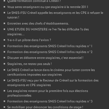
Quelle formation continue à Créteil
?
Vous serez enseignant ou cpe stagiaire à la rentrée 2011
Le
SNES
-
FSU
Créteil appelle les enseignants et les
CPE
à refuser le
tutorat
!
Entretien avec des chefs d’établissements.
UNE
ETUDE
DU
MINISTERE
re
?ve
?le les difficulte
?s des
stagiaires...
Y-a-t-il un pilote dans l’avion
?
Formation des enseignants
SNES
Créteil Infos rapides n°1
Formation des enseignants
SNES
Créteil Infos rapides n°2
Discuter et débattre entre stagiaires, c’est essentiel
!
Stagiaires, ne restez pas seuls
!
Le
SNES
Créteil se lance dans le cinéma pour lutter contre les
certifications imposées aux stagiaires
Le
SNES
-
FSU
reçu par le Recteur de Créteil sur la formation des
enseignants et
CPE
stagiaires
Les stagiaires votent pour la première fois aux élections
professionnelles
Formation des enseignants
SNES
Créteil Infos rapides n°3
Se mobiliser pour dénoncer les conditions de stage
!