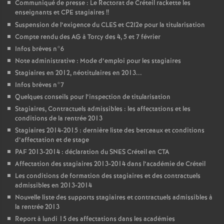
Communiqué de presse : Le Rectorat de Créteil rackette les
enseignants et
CPE
stagiaires
!!
Suspension de l’exigence du
CLES
et C2I2e pour la titularisation
Compte rendu des
AG
à Torcy des 4, 5 et 7 février
Infos brèves n°6
Note administrative : Mode d’emploi pour les stagiaires
Stagiaires en 2012, néotitulaires en 2013...
Infos brèves n°7
Quelques conseils pour l’inspection de titularisation
Stagiaires, Contractuels admissibles : les affectations et les
conditions de la rentrée 2013
Stagiaires 2014-2015 : dernière liste des berceaux et conditions
d’affectation et de stage
PAF
2013-2014 : déclaration du
SNES
Créteil en
CTA
Affectation des stagiaires 2013-2014 dans l’académie de Créteil
Les conditions de formation des stagiaires et des contractuels
admissibles en 2013-2014
Nouvelle liste des supports stagiaires et contractuels admissibles à
la rentrée 2013
Report à lundi 15 des affectations dans les académies