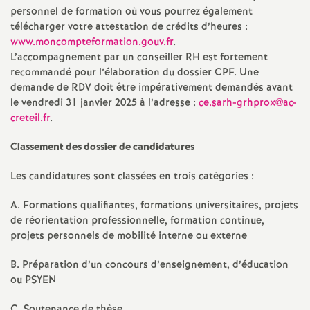
personnel de formation où vous pourrez également
é
télécharger votre attestation de crédits d’heures :
www.moncompteformation.gouv.fr
.
O
L’accompagnement par un conseiller
RH
est fortement
recommandé pour l’élaboration du dossier
CPF
. Une
r
demande de
RDV
doit être impérativement demandés avant
le vendredi 31 janvier 2025 à l’adresse :
ce.sarh-grhprox@ac-
creteil.fr
.
l
Classement des dossier de candidatures
é
Les candidatures sont classées en trois catégories :
a
A. Formations qualifiantes, formations universitaires, projets
de réorientation professionnelle, formation continue,
n
projets personnels de mobilité interne ou externe
s
B. Préparation d’un concours d’enseignement, d’éducation
ou
PSYEN
T
C. Soutenance de thèse