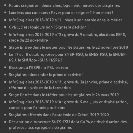
Futurs stagiaires : démarches, logement, rentrée des stagiaires
Lauréats aux concours : Payer pour enseigner
? Non merci
!
InfoStagiaires 2018-2019 n°1 : réussir son entrée dans le métier
CVEC
, c’est toujours non
! Signez la pétition
!
InfoStagiaires 2018-2019 n°2 : grève du 9 octobre, élections
ESPE
,
stage du 22 novembre
Stage Entrée dans le métier pour les stagiaires le 22 novembre 2018
Le 17 et 18 octobre, votez pour
SNEP
-
FSU
, le
SNES
-
FSU
, le
SNUEP
-
FSU
, le SNUipp-
FSU
à l’
ESPE
!
Elections à l’
ESPE
: la
FSU
en tête
Stagiaires : demandez la prime d’activité
!
InfoStagiaires 2018-2019 n°3 : grève du 24 janvier, prime d’activité,
réforme du lycée et de la formation
Stage Entrée dans le Métier pour les stagiaires le 26 mars 2019
InfoStagiaires 2018-2019 n°4 : grève du 9 mai, jury et titularisation,
conseils pour l’année prochaine
Stagiaires affectés dans l’académie de Créteil 2019-2020
Déclaration d’ouverture
SNES
-
FSU
de la
CAPA
de titularisation des
professeur.e.s agrégé.e.s stagiaires