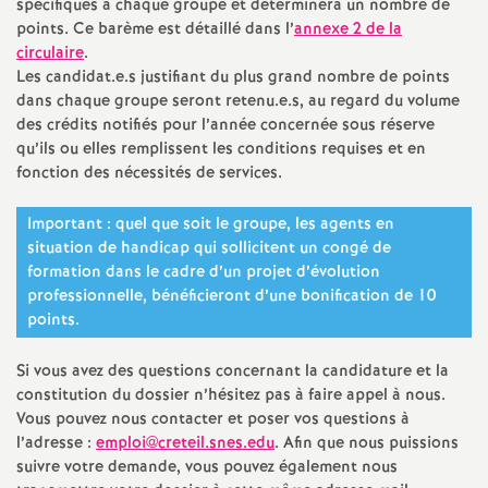
spécifiques à chaque groupe et déterminera un nombre de
points. Ce barème est détaillé dans l’
annexe 2 de la
circulaire
.
Les candidat.e.s justifiant du plus grand nombre de points
dans chaque groupe seront retenu.e.s, au regard du volume
des crédits notifiés pour l’année concernée sous réserve
qu’ils ou elles remplissent les conditions requises et en
fonction des nécessités de services.
Important : quel que soit le groupe, les agents en
situation de handicap qui sollicitent un congé de
formation dans le cadre d’un projet d’évolution
professionnelle, bénéficieront d’une bonification de 10
points.
Si vous avez des questions concernant la candidature et la
constitution du dossier n’hésitez pas à faire appel à nous.
Vous pouvez nous contacter et poser vos questions à
l’adresse :
emploi@creteil.snes.edu
. Afin que nous puissions
suivre votre demande, vous pouvez également nous