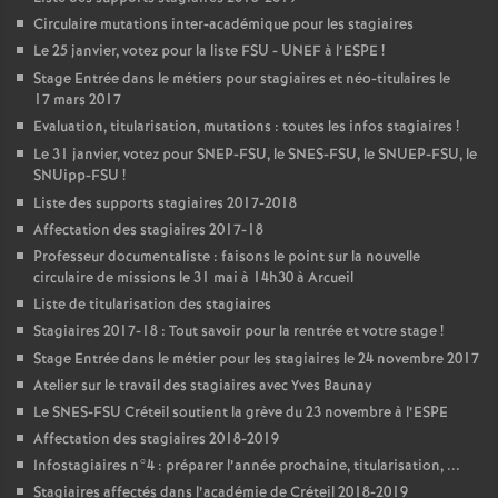
Circulaire mutations inter-académique pour les stagiaires
Le 25 janvier, votez pour la liste
FSU
-
UNEF
à l’
ESPE
!
Stage Entrée dans le métiers pour stagiaires et néo-titulaires le
17 mars 2017
Evaluation, titularisation, mutations : toutes les infos stagiaires
!
Le 31 janvier, votez pour
SNEP
-
FSU
, le
SNES
-
FSU
, le
SNUEP
-
FSU
, le
SNUipp-
FSU
!
Liste des supports stagiaires 2017-2018
Affectation des stagiaires 2017-18
Professeur documentaliste : faisons le point sur la nouvelle
circulaire de missions le 31 mai à 14h30 à Arcueil
Liste de titularisation des stagiaires
Stagiaires 2017-18 : Tout savoir pour la rentrée et votre stage
!
Stage Entrée dans le métier pour les stagiaires le 24 novembre 2017
Atelier sur le travail des stagiaires avec Yves Baunay
Le
SNES
-
FSU
Créteil soutient la grève du 23 novembre à l’
ESPE
Affectation des stagiaires 2018-2019
Infostagiaires n°4 : préparer l’année prochaine, titularisation, ...
Stagiaires affectés dans l’académie de Créteil 2018-2019