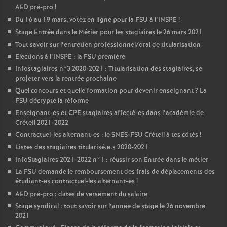
AED
pré-pro
!
Du 16 au 19 mars, votez en ligne pour la
FSU
à l’
INSPE
!
Stage Entrée dans le Métier pour les stagiaires le 26 mars 2021
Tout savoir sur l’entretien professionnel/oral de titularisation
Elections à l’
INSPE
: la
FSU
première
Infostagiaires n°3 2020-2021 : Titularisation des stagiaires, se
projeter vers la rentrée prochaine
Quel concours et quelle formation pour devenir enseignant
? La
FSU
décrypte la réforme
Enseignant-es et
CPE
stagiaires affecté-es dans l’académie de
Créteil 2021-2022
Contractuel-les alternant-es : le
SNES
-
FSU
Créteil à tes côtés
!
Listes des stagiaires titularisé.e.s 2020-2021
InfoStagiaires 2021-2022 n°1 : réussir son Entrée dans le métier
La
FSU
demande le remboursement des frais de déplacements des
étudiant-es contractuel-les alternant-es
!
AED
pré-pro : dates de versement du salaire
Stage syndical : tout savoir sur l’année de stage le 26 novembre
2021