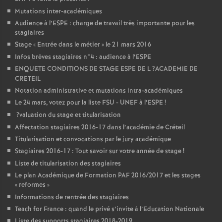
Mutations inter-académiques
Audience à l’
ESPE
: charge de travail très importante pour les
stagiaires
Stage «
Entrée dans le métier
» le 21 mars 2016
Infos brèves stagiaires n°4 : audience à l’
ESPE
ENQUETE
CONDITIONS
DE
STAGE
ESPE
DE
L
?
ACADEMIE
DE
CRETEIL
Notation administrative et mutations intra-académiques
Le 24 mars, votez pour la liste
FSU
-
UNEF
à l’
ESPE
!
?valuation du stage et titularisation
Affectation stagiaires 2016-17 dans l’académie de Créteil
Titularisation et convocations par le jury académique
Stagiaires 2016-17 : Tout savoir sur votre année de stage
!
Liste de titularisation des stagiaires
Le plan Académique de Formation
PAF
2016/2017 et les stages
«
reformes
»
Informations de rentrée des stagiaires
Teach for France : quand le privé s’invite à l’Education Nationale
Liste des supports stagiaires 2018-2019