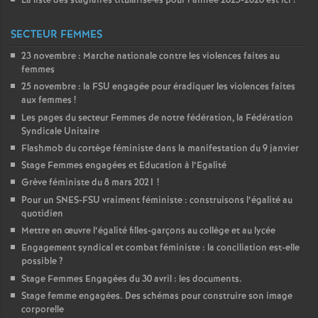
La liste des stagiaires titularisé
·
es pour l’année 2025-2026 est ici
!
SECTEUR FEMMES
23 novembre : Marche nationale contre les violences faites au
femmes
25 novembre : la
FSU
engagée pour éradiquer les violences faites
aux femmes
!
Les pages du secteur Femmes de notre fédération, la Fédération
Syndicale Unitaire
Flashmob du cortège féministe dans la manifestation du 9 janvier
Stage Femmes engagées et Education à l’Egalité
Grève féministe du 8 mars 2021
!
Pour un
SNES
-
FSU
vraiment féministe : construisons l’égalité au
quotidien
Mettre en œuvre l’égalité filles-garçons au collège et au lycée
Engagement syndical et combat féministe : la conciliation est-elle
possible
?
Stage Femmes Engagées du 30 avril : les documents.
Stage femme engagées. Des schémas pour construire son image
corporelle