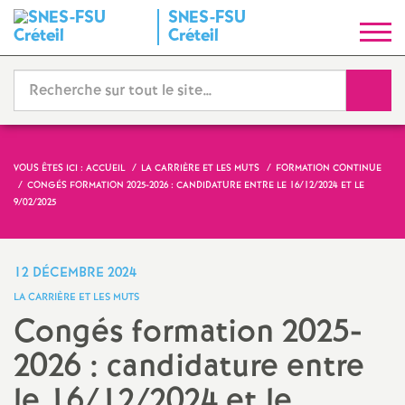
SNES
-
FSU
S
Créteil
y
Reche
n
d
VOUS ÊTES ICI :
ACCUEIL
LA CARRIÈRE ET LES MUTS
FORMATION CONTINUE
CONGÉS FORMATION 2025-2026 : CANDIDATURE ENTRE LE 16/12/2024 ET LE
i
9/02/2025
c
12 DÉCEMBRE 2024
a
LA CARRIÈRE ET LES MUTS
Congés formation 2025-
t
2026 : candidature entre
N
le 16/12/2024 et le