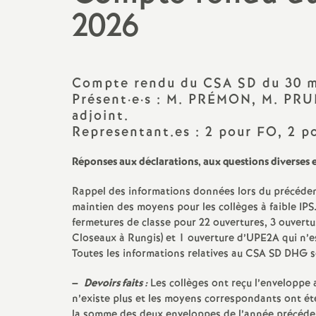
2026
promotions et 
Non-titulaires
formation cont
PsyEN-
EDO
et
DCIO
t
congés, disponi
Compte rendu du
CSA
SD
du 30 m
Assistants d’éducation
partiels
Présent
·
e
·
s : M.
PR
É
MON
, M.
PRU
i
adjoint.
AESH
rémunérations
Representant.es : 2 pour
FO
, 2 p
Réponses aux déclarations, aux questions diverses e
action sociale
Rappel des informations données lors du précéde
fin de carrière e
maintien des moyens pour les collèges à faible
IPS
fermetures de classe pour 22 ouvertures, 3 ouvertu
Closeaux à Rungis) et 1 ouverture d’
UPE2A
qui n’e
l
Toutes les informations relatives au
CSA
SD
DHG
s
–
Devoirs faits :
Les collèges ont reçu l’enveloppe 
n’existe plus et les moyens correspondants ont été 
la somme des deux enveloppes de l’année précédent