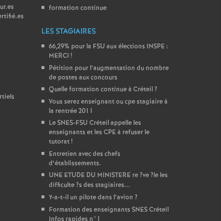
ur.es
formation continue
rtifié.es
LES STAGIAIRES
66,29% pour la
FSU
aux élections
INSPE
:
MERCI
!
Pétition pour l’augmentation du nombre
de postes aux concours
Quelle formation continue à Créteil
?
tiels
Vous serez enseignant ou cpe stagiaire à
la rentrée 2011
Le
SNES
-
FSU
Créteil appelle les
enseignants et les
CPE
à refuser le
tutorat
!
Entretien avec des chefs
d’établissements.
UNE
ETUDE
DU
MINISTERE
re
?ve
?le les
difficulte
?s des stagiaires...
Y-a-t-il un pilote dans l’avion
?
Formation des enseignants
SNES
Créteil
Infos rapides n°1