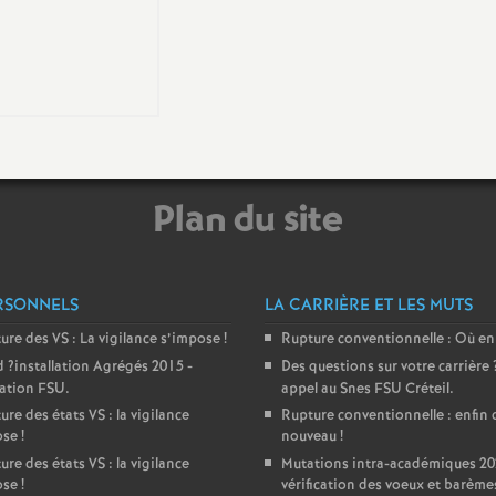
é
O
Plan du site
é
RSONNELS
LA CARRIÈRE ET LES MUTS
a
ture des
VS
: La vigilance s’impose
!
Rupture conventionnelle : Où en
d
?installation Agrégés 2015 -
Des questions sur votre carrière
n
ration
FSU
.
appel au Snes
FSU
Créteil.
ure des états
VS
: la vigilance
Rupture conventionnelle : enfin 
ose
!
nouveau
!
ure des états
VS
: la vigilance
Mutations intra-académiques 20
ose
!
vérification des voeux et barème