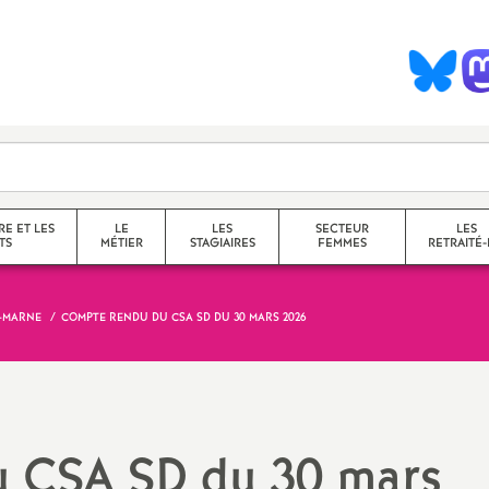
S
y
n
d
RE ET LES
LE
LES
SECTEUR
LES
TS
MÉTIER
STAGIAIRES
FEMMES
RETRAITÉ-
c
E-MARNE
COMPTE RENDU DU
CSA
SD
DU 30 MARS 2026
collège
a
lycée
service
questions transversales et
u
CSA
SD
du 30 mars
contenus