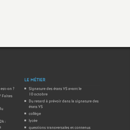
LE MÉTIER
 est-on
?
Signature des états
VS
avant le
10 octobre
? Faites
Du retard à prévoir dans la signature des
états
VS
du
collège
lycée
24 :
s
questions transversales et contenus