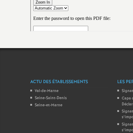
r
r
l
ACTU DES ÉTABLISSEMENTS
LES PE
Val-de-Marne
Signa
Seine-Saint-Denis
Capa 
Décla
Seine-et-Marne
Signat
s’imp
s
Signat
s’imp