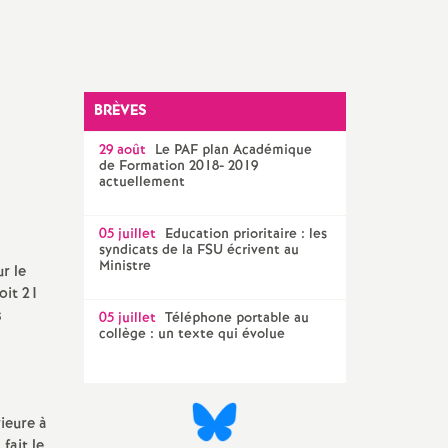
Technique Académique
outils pour les militant-e-s
Groupe
LGBTQIA
+
BRÈVES
n
29 août
Le
PAF
plan Académique
élections professionnelles
de Formation 2018- 2019
actuellement
05 juillet
Education prioritaire : les
syndicats de la
FSU
écrivent au
Ministre
r le
oit 21
s
05 juillet
Téléphone portable au
collège : un texte qui évolue
ieure à
 fait le