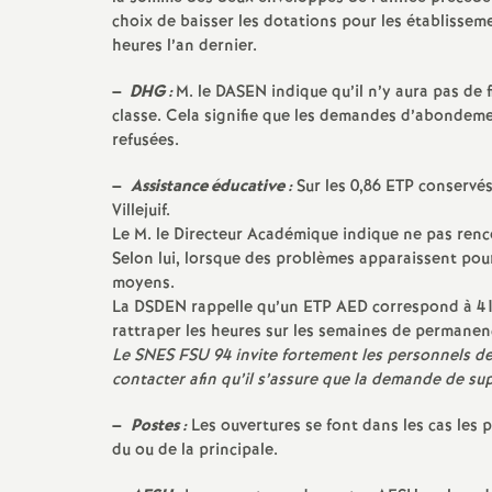
choix de baisser les dotations pour les établisse
heures l’an dernier.
s
–
DHG
:
M. le
DASEN
indique qu’il n’y aura pas d
classe. Cela signifie que les demandes d’abondem
refusées.
–
Assistance éducative :
Sur les 0,86
ETP
conservés 
Villejuif.
s
Le M. le Directeur Académique indique ne pas renc
Selon lui, lorsque des problèmes apparaissent pour
moyens.
La
DSDEN
rappelle qu’un
ETP
AED
correspond à 41h
rattraper les heures sur les semaines de permanen
i
Le
SNES
FSU
94 invite fortement les personnels d
contacter afin qu’il s’assure que la demande de sup
–
Postes :
Les ouvertures se font dans les cas les 
du ou de la principale.