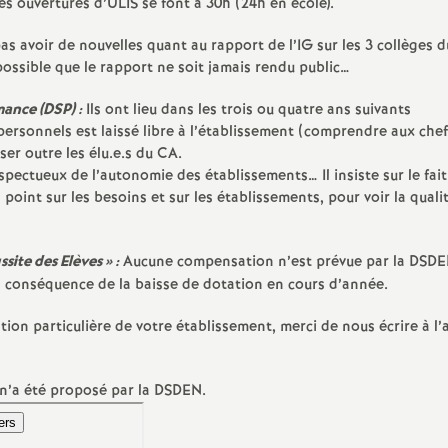
es ouvertures d’
ULIS
se font à 30h (24h en école).
e
as avoir de nouvelles quant au rapport de l’
IG
sur les 3 collèges d
possible que le rapport ne soit jamais rendu public…
m
mance (
DSP
) :
Ils ont lieu dans les trois ou quatre ans suivants
e
personnels est laissé libre à l’établissement (comprendre aux chef.
ser outre les élu.e.s du
CA
.
n
spectueux de l’autonomie des établissements… Il insiste sur le fait
point sur les besoins et sur les établissements, pour voir la quali
ssite des Elèves
» :
Aucune compensation n’est prévue par la
DSDE
en conséquence de la baisse de dotation en cours d’année.
d
tion particulière de votre établissement, merci de nous écrire à l’
e
n’a été proposé par la
DSDEN
.
S