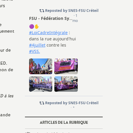
urs
e
quement
eur de
AED
.
 non de
ED
à les
emande
ARTICLES DE LA RUBRIQUE