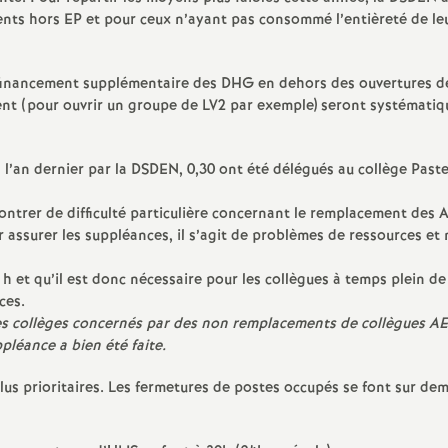
e
ments hors
EP
et pour ceux n’ayant pas consommé l’entièreté de le
e financement supplémentaire des
DHG
en dehors des ouvertures d
ent (pour ouvrir un groupe de
LV2
par exemple) seront systémati
E
n
l’an dernier par la
DSDEN
, 0,30 ont été délégués au collège Past
ontrer de difficulté particulière concernant le remplacement des
 assurer les suppléances, il s’agit de problèmes de ressources et
e
 et qu’il est donc nécessaire pour les collègues à temps plein de
ces.
es collèges concernés par des non remplacements de collègues
A
pléance a bien été faite.
g
plus prioritaires. Les fermetures de postes occupés se font sur d
n