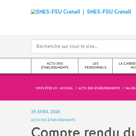
SNES
-
FSU
Créteil
ACTU DES
LES
LA CARRIÈ
ÉTABLISSEMENTS
PERSONNELS
MU
i
VOUS ÊTES ICI :
ACCUEIL
ACTU DES ÉTABLISSEMENTS
VAL-D
Val-de-Marne
Tzr
mutations inter
Seine-Saint-Denis
Cpe
mutations intra
29 AVRIL 2026
t
ACTU DES ÉTABLISSEMENTS
Seine-et-Marne
Professeur-e-s
obligations de 
Compte rendu d
documentalistes