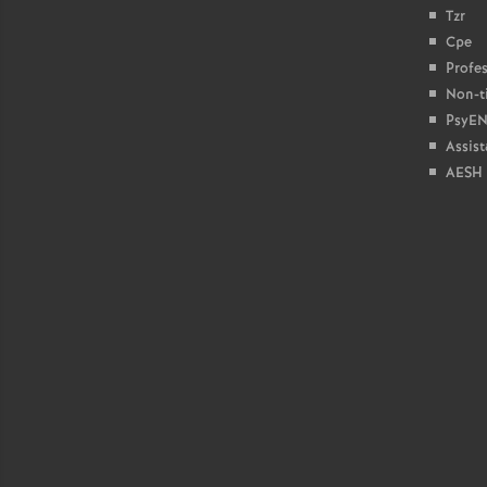
Tzr
Cpe
Profes
Non-ti
PsyEN
Assist
r
AESH
s