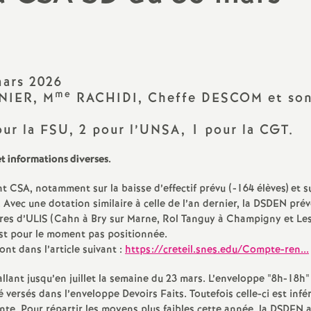
N
évaluation
formation continue
a
inue
bilités, temps
ars 2026
me
NIER
, M
RACHIDI
, Cheffe
DESCOM
et so
our la
FSU
, 2 pour l’
UNSA
, 1 pour la
CGT
.
o
t informations diverses.
n
nt
CSA
, notamment sur la baisse d’effectif prévu (-164 élèves) et su
t retraite
. Avec une dotation similaire à celle de l’an dernier, la
DSDEN
prév
a
res d’
ULIS
(Cahn à Bry sur Marne, Rol Tanguy à Champigny et Le
st pour le moment pas positionnée.
ont dans l’article suivant :
https://creteil.snes.edu/Compte-ren...
allant jusqu’en juillet la semaine du 23 mars. L’enveloppe "8h-18h"
d
versés dans l’enveloppe Devoirs Faits. Toutefois celle-ci est infér
e. Pour répartir les moyens plus faibles cette année, la
DSDEN
a