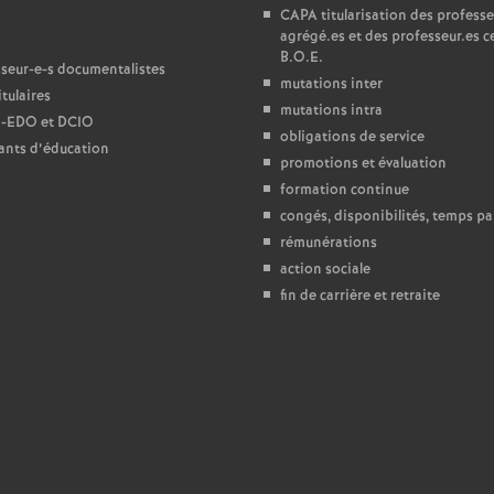
T
CAPA
titularisation des professe
agrégé.es et des professeur.es ce
o
B.O.E.
seur-e-s documentalistes
mutations inter
tulaires
mutations intra
u
-
EDO
et
DCIO
obligations de service
ants d’éducation
promotions et évaluation
formation continue
congés, disponibilités, temps par
rémunérations
action sociale
fin de carrière et retraite