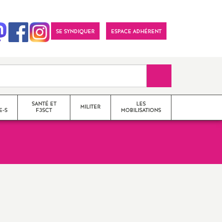
SE SYNDIQUER
ESPACE ADHÉRENT
Recherche sur le 
SANTÉ ET
LES
MILITER
E-S
F3SCT
MOBILISATIONS
formations syndicales
le snes-fsu et son
fonctionnement
Vos élu-e-s en Comité