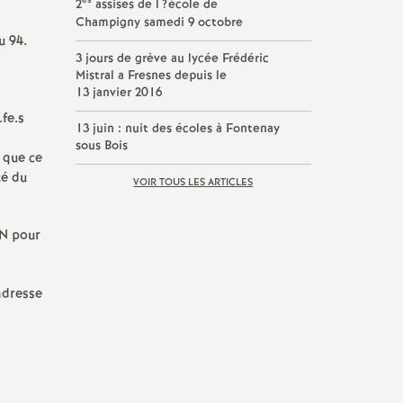
es
2
assises de l
?école de
Champigny samedi 9 octobre
u 94.
3 jours de grève au lycée Frédéric
Mistral a Fresnes depuis le
13 janvier 2016
fe.s
13 juin : nuit des écoles à Fontenay
sous Bois
 que ce
té du
VOIR TOUS LES ARTICLES
N
pour
adresse