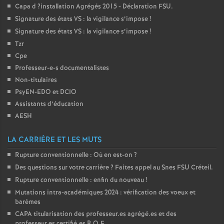
Capa d
?installation Agrégés 2015 - Déclaration
FSU
.
Signature des états
VS
: la vigilance s’impose
!
Signature des états
VS
: la vigilance s’impose
!
Tzr
Cpe
Professeur-e-s documentalistes
Non-titulaires
PsyEN-
EDO
et
DCIO
Assistants d’éducation
AESH
LA CARRIÈRE ET LES MUTS
Rupture conventionnelle : Où en est-on
?
Des questions sur votre carrière
? Faites appel au Snes
FSU
Créteil.
Rupture conventionnelle : enfin du nouveau
!
Mutations intra-académiques 2024 : vérification des voeux et
barèmes
CAPA
titularisation des professeur.es agrégé.es et des
professeur.es certifié.es
B.O.E.