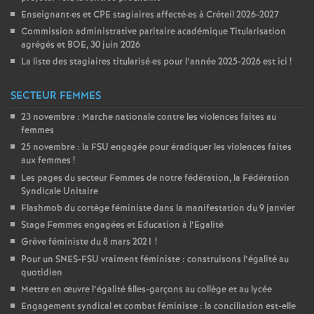
Enseignant
·
es et
CPE
stagiaires affecté
·
es à Créteil 2026-2027
Commission administrative paritaire académique Titularisation
agrégés et
BOE
, 30 juin 2026
La liste des stagiaires titularisé
·
es pour l’année 2025-2026 est ici
!
SECTEUR FEMMES
23 novembre : Marche nationale contre les violences faites au
femmes
25 novembre : la
FSU
engagée pour éradiquer les violences faites
aux femmes
!
Les pages du secteur Femmes de notre fédération, la Fédération
Syndicale Unitaire
Flashmob du cortège féministe dans la manifestation du 9 janvier
Stage Femmes engagées et Education à l’Egalité
Grève féministe du 8 mars 2021
!
Pour un
SNES
-
FSU
vraiment féministe : construisons l’égalité au
quotidien
Mettre en œuvre l’égalité filles-garçons au collège et au lycée
Engagement syndical et combat féministe : la conciliation est-elle