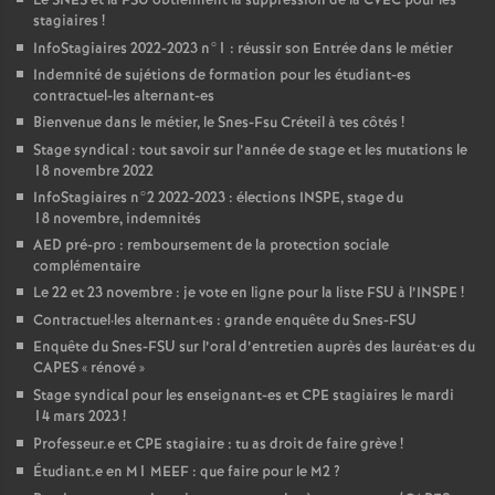
Le
SNES
et la
FSU
obtiennent la suppression de la
CVEC
pour les
stagiaires
!
InfoStagiaires 2022-2023 n°1 : réussir son Entrée dans le métier
Indemnité de sujétions de formation pour les étudiant-es
contractuel-les alternant-es
Bienvenue dans le métier, le Snes-Fsu Créteil à tes côtés
!
Stage syndical : tout savoir sur l’année de stage et les mutations le
18 novembre 2022
InfoStagiaires n°2 2022-2023 : élections
INSPE
, stage du
18 novembre, indemnités
AED
pré-pro : remboursement de la protection sociale
complémentaire
Le 22 et 23 novembre : je vote en ligne pour la liste
FSU
à l’
INSPE
!
Contractuel
·
les alternant
·
es : grande enquête du Snes-
FSU
Enquête du Snes-
FSU
sur l’oral d’entretien auprès des lauréat•es du
CAPES
«
rénové
»
Stage syndical pour les enseignant-es et
CPE
stagiaires le mardi
14 mars 2023
!
Professeur.e et
CPE
stagiaire : tu as droit de faire grève
!
Étudiant.e en M1
MEEF
: que faire pour le M2
?