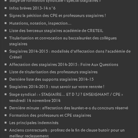
Stage de formation syndicale «
spécial stagiaires
»
Infos brèves 2013-14 n°6
Signez la pétition des
CPE
et professeurs stagiaires
!
Mutations, notation, inspection...
Liste des berceaux stagiaires académie de
CRETEIL
Titularisation et convocation au baccalauréat des collègues
stagiaires
Stagiaires 2014-2015 : modalités d’affectation dans l’académie de
Créteil
Affectation des stagiaires 2014-2015 : Foire Aux Questions
Liste de titularisation des professeurs stagiaires
Dernière liste des supports stagiaires 2014-15
Stagiaires 2014-2015 : tout savoir sur votre rentrée
!
Stage syndical : «
STAGIAIRE
...
ET
D
?J
?
ENSEIGNANT
/
CPE
»
vendredi 14 novembre 2014
Dernière minute : affectation des lauréat-e-s du concours réservé
Formation des professeurs et
CPE
stagiaires
Les principales indemnités
Anciens contractuels : profitez de la fin de clause butoir pour un
meilleur reclassement