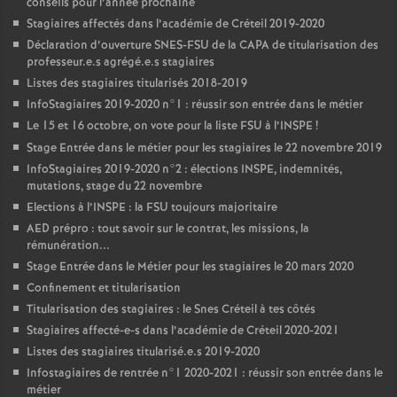
conseils pour l’année prochaine
Stagiaires affectés dans l’académie de Créteil 2019-2020
Déclaration d’ouverture
SNES
-
FSU
de la
CAPA
de titularisation des
professeur.e.s agrégé.e.s stagiaires
Listes des stagiaires titularisés 2018-2019
InfoStagiaires 2019-2020 n°1 : réussir son entrée dans le métier
Le 15 et 16 octobre, on vote pour la liste
FSU
à l’
INSPE
!
Stage Entrée dans le métier pour les stagiaires le 22 novembre 2019
InfoStagiaires 2019-2020 n°2 : élections
INSPE
, indemnités,
mutations, stage du 22 novembre
Elections à l’
INSPE
: la
FSU
toujours majoritaire
AED
prépro : tout savoir sur le contrat, les missions, la
rémunération...
Stage Entrée dans le Métier pour les stagiaires le 20 mars 2020
Confinement et titularisation
Titularisation des stagiaires : le Snes Créteil à tes côtés
Stagiaires affecté-e-s dans l’académie de Créteil 2020-2021
Listes des stagiaires titularisé.e.s 2019-2020
Infostagiaires de rentrée n°1 2020-2021 : réussir son entrée dans le
métier