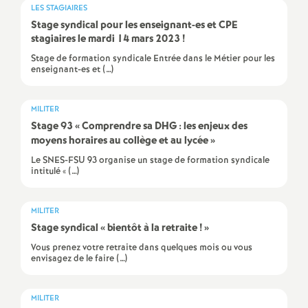
e
LES STAGIAIRES
Stage syndical pour les enseignant-es et
CPE
stagiaires le mardi 14 mars 2023
!
c
Stage de formation syndicale Entrée dans le Métier pour les
enseignant-es et (…)
o
MILITER
n
Stage 93 «
Comprendre sa
DHG
: les enjeux des
moyens horaires au collège et au lycée
»
d
Le SNES-FSU 93 organise un stage de formation syndicale
intitulé « (…)
d
MILITER
e
Stage syndical «
bientôt à la retraite
!
»
Vous prenez votre retraite dans quelques mois ou vous
g
envisagez de le faire (…)
r
MILITER