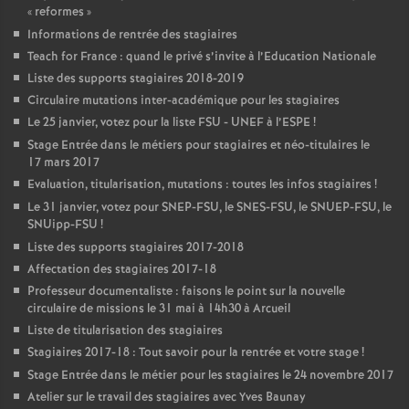
«
reformes
»
Informations de rentrée des stagiaires
Teach for France : quand le privé s’invite à l’Education Nationale
Liste des supports stagiaires 2018-2019
Circulaire mutations inter-académique pour les stagiaires
Le 25 janvier, votez pour la liste
FSU
-
UNEF
à l’
ESPE
!
Stage Entrée dans le métiers pour stagiaires et néo-titulaires le
17 mars 2017
Evaluation, titularisation, mutations : toutes les infos stagiaires
!
Le 31 janvier, votez pour
SNEP
-
FSU
, le
SNES
-
FSU
, le
SNUEP
-
FSU
, le
SNUipp-
FSU
!
Liste des supports stagiaires 2017-2018
Affectation des stagiaires 2017-18
Professeur documentaliste : faisons le point sur la nouvelle
circulaire de missions le 31 mai à 14h30 à Arcueil
Liste de titularisation des stagiaires
Stagiaires 2017-18 : Tout savoir pour la rentrée et votre stage
!
Stage Entrée dans le métier pour les stagiaires le 24 novembre 2017
Atelier sur le travail des stagiaires avec Yves Baunay