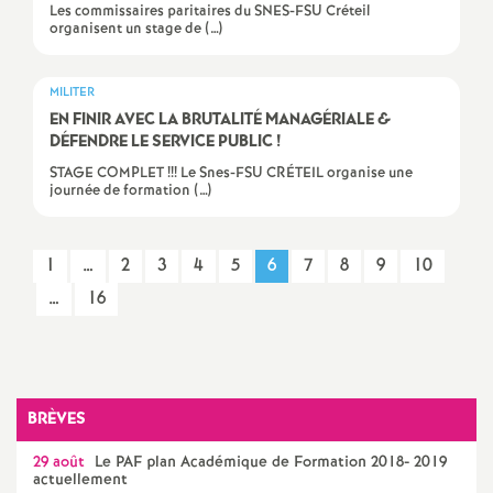
Les commissaires paritaires du SNES-FSU Créteil
organisent un stage de (…)
o
u
MILITER
EN
FINIR
AVEC
LA
BRUTALIT
É
MANAG
É
RIALE
&
DÉ
FENDRE
LE
SERVICE
PUBLIC
!
r
STAGE COMPLET !!! Le Snes-FSU CRÉTEIL organise une
journée de formation (…)
s
1
…
2
3
4
5
6
7
8
9
10
…
16
BRÈVES
29 août
Le
PAF
plan Académique de Formation 2018- 2019
actuellement