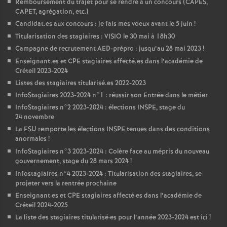
Remboursement du trajet pour se rendre à un concours (
CAPES
,
CAPET
, agrégation, etc.)
Candidat.es aux concours : je fais mes voeux avant le 5 juin
!
Titularisation des stagiaires :
VISIO
le 30 mai à 18h30
Campagne de recrutement
AED
-prépro : jusqu’au 28 mai 2023
!
Enseignant.es et
CPE
stagiaires affecté.es dans l’académie de
Créteil 2023-2024
Listes des stagiaires titularisé.es 2022-2023
InfoStagiaires 2023-2024 n°1 : réussir son Entrée dans le métier
InfoStagiaires n°2 2023-2024 : élections
INSPE
, stage du
24 novembre
La
FSU
remporte les élections
INSPE
tenues dans des conditions
anormales
!
InfoStagiaires n°3 2023-2024 : Colère face au mépris du nouveau
gouvernement, stage du 28 mars 2024
!
Infostagiaires n°4 2023-2024 : Titularisation des stagiaires, se
projeter vers la rentrée prochaine
Enseignant
·
es et
CPE
stagiaires affecté
·
es dans l’académie de
Créteil 2024-2025
La liste des stagiaires titularisé
·
es pour l’année 2023-2024 est ici
!