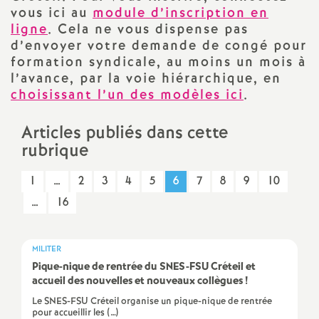
vous ici au
module d’inscription en
a
ligne
. Cela ne vous dispense pas
d’envoyer votre demande de congé pour
t
formation syndicale, au moins un mois à
l’avance, par la voie hiérarchique, en
choisissant l’un des modèles ici
i
.
Articles publiés dans cette
o
rubrique
n
1
…
2
3
4
5
6
7
8
9
10
…
16
a
l
MILITER
Pique-nique de rentrée du
SNES
-
FSU
Créteil et
d
accueil des nouvelles et nouveaux collègues
!
Le SNES-FSU Créteil organise un pique-nique de rentrée
pour accueillir les (…)