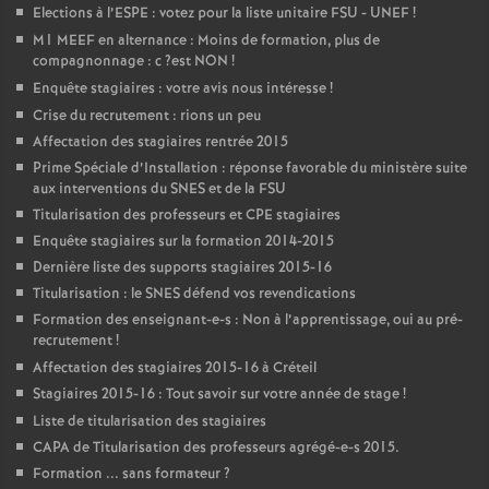
Elections à l’
ESPE
: votez pour la liste unitaire
FSU
-
UNEF
!
M1
MEEF
en alternance : Moins de formation, plus de
compagnonnage : c
?est
NON
!
Enquête stagiaires : votre avis nous intéresse
!
Crise du recrutement : rions un peu
Affectation des stagiaires rentrée 2015
Prime Spéciale d’Installation : réponse favorable du ministère suite
aux interventions du
SNES
et de la
FSU
Titularisation des professeurs et
CPE
stagiaires
Enquête stagiaires sur la formation 2014-2015
Dernière liste des supports stagiaires 2015-16
Titularisation : le
SNES
défend vos revendications
Formation des enseignant-e-s : Non à l’apprentissage, oui au pré-
recrutement
!
Affectation des stagiaires 2015-16 à Créteil
Stagiaires 2015-16 : Tout savoir sur votre année de stage
!
Liste de titularisation des stagiaires
CAPA
de Titularisation des professeurs agrégé-e-s 2015.
Formation ... sans formateur
?