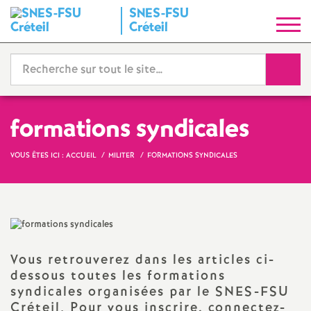
SNES
-
FSU
S
Créteil
y
Reche
n
d
formations syndicales
i
VOUS ÊTES ICI :
ACCUEIL
MILITER
FORMATIONS SYNDICALES
c
a
Vous retrouverez dans les articles ci-
t
dessous toutes les formations
syndicales organisées par le
SNES
-
FSU
N
Créteil. Pour vous inscrire, connectez-