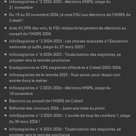
Infostagiaires n°2 2024-2025 : élections
INSPE
, stage du
21 novembre
Du 19 au 20 novembre 2024, je vote
FSU
aux élections de l’
INSPE
de
Créteil
!
Avec 67,79% des voix, la
FSU
remporte largement les élections au
conseil de l’
INSPE
2024
InfoStagiaires n°3 2024-2025 : Les chaises musicales à l’Éducation
nationale ça suffit, stage du 27 mars 2025
!
Infostagiaires n°4 2024-2025 : Titularisation des stagiaires, se
projeter vers la rentrée prochaine
Enseignant
·
es et
CPE
stagiaires affecté
·
es à Créteil 2025-2026
Infostagiaires de la rentrée 2025 : Tout savoir pour réussir son
entrée dans le métier
Infostagiaires n°2 2025-2026 : élections
INSPE
, stage du
18 novembre
Élections au conseil de l’
INSPE
de Créteil
Réforme des concours 2026 : Juste une mise au point
InfoStagiaires n°3 2025-2026 : L’année de tous les combats
?, stage
du 30 mars 2026
!
Infostagiaires n°4 2025-2026 : Titularisation des stagiaires, se
projeter vers la rentrée prochaine