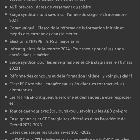
AED
pré-pro : dates de versement du salaire
Stage syndical : tout savoir sur l’année de stage le 26 novembre
2021
Communiqué : Fiasco de la réforme de la formation initiale et
mépris des entrant-es dans le métier
Élection à l’
INSPE
: la
FSU
majoritaire
Infostagiaires de la rentrée 2024 : Tout savoir pour réussir son
entrée dans le métier
Stage syndical pour les enseignant-es et
CPE
stagiaires le 10 mars
2022
!
Réforme des concours et de la formation initiale : y voir plus clair
!
C’est l’ECAtombe : enquête sur les étudiant-es contractuel-les
alternant-es
Les M1
MEEF
critiquent la réforme et demandent à être respecté-
es
!
Tout ce que vous avez (toujours) voulu savoir sur les
AED
pré-pro
!
Enseignant-es et
CPE
stagiaires affecté-es dans l’académie de
Créteil 2022-2023
Listes des stagiaires titularisé-es 2021-2022