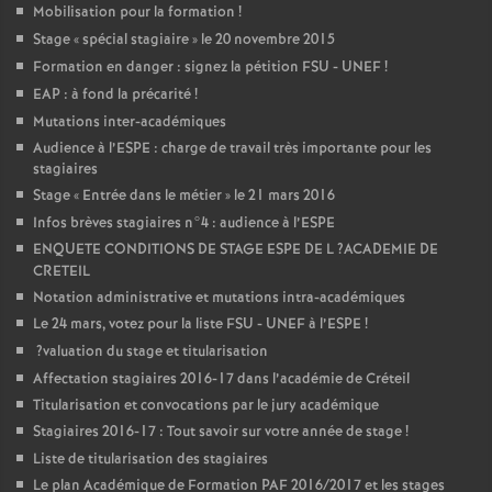
Mobilisation pour la formation
!
Stage «
spécial stagiaire
» le 20 novembre 2015
Formation en danger : signez la pétition
FSU
-
UNEF
!
EAP
: à fond la précarité
!
Mutations inter-académiques
Audience à l’
ESPE
: charge de travail très importante pour les
stagiaires
Stage «
Entrée dans le métier
» le 21 mars 2016
Infos brèves stagiaires n°4 : audience à l’
ESPE
ENQUETE
CONDITIONS
DE
STAGE
ESPE
DE
L
?
ACADEMIE
DE
CRETEIL
Notation administrative et mutations intra-académiques
Le 24 mars, votez pour la liste
FSU
-
UNEF
à l’
ESPE
!
?valuation du stage et titularisation
Affectation stagiaires 2016-17 dans l’académie de Créteil
Titularisation et convocations par le jury académique
Stagiaires 2016-17 : Tout savoir sur votre année de stage
!
Liste de titularisation des stagiaires
Le plan Académique de Formation
PAF
2016/2017 et les stages