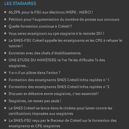
LES STAGIAIRES
66,29% pour la
FSU
aux élections
INSPE
:
MERCI
!
Pétition pour l’augmentation du nombre de postes aux concours
Quelle formation continue à Créteil
?
Vous serez enseignant ou cpe stagiaire à la rentrée 2011
Le
SNES
-
FSU
Créteil appelle les enseignants et les
CPE
à refuser le
tutorat
!
Entretien avec des chefs d’établissements.
UNE
ETUDE
DU
MINISTERE
re
?ve
?le les difficulte
?s des
stagiaires...
Y-a-t-il un pilote dans l’avion
?
Formation des enseignants
SNES
Créteil Infos rapides n°1
Formation des enseignants
SNES
Créteil Infos rapides n°2
Discuter et débattre entre stagiaires, c’est essentiel
!
Stagiaires, ne restez pas seuls
!
Le
SNES
Créteil se lance dans le cinéma pour lutter contre les
certifications imposées aux stagiaires
Le
SNES
-
FSU
reçu par le Recteur de Créteil sur la formation des
enseignants et
CPE
stagiaires