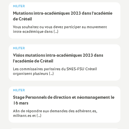
e
MILITER
Mutations intra-académiques 2023 dans l’académie
m
de Créteil
Vous souhaitez ou vous devez participer au mouvement
e
intra-académique dans (…)
n
MILITER
Visios mutations intra-académiques 2023 dans
t
l’académie de Créteil
Les commissaires paritaires du SNES-FSU Créteil
s
organisent plusieurs (…)
d
MILITER
Stage Personnels de direction et néomanagement le
e
16 mars
Afin de répondre aux demandes des adhérent.es,
militant.es et (…)
S