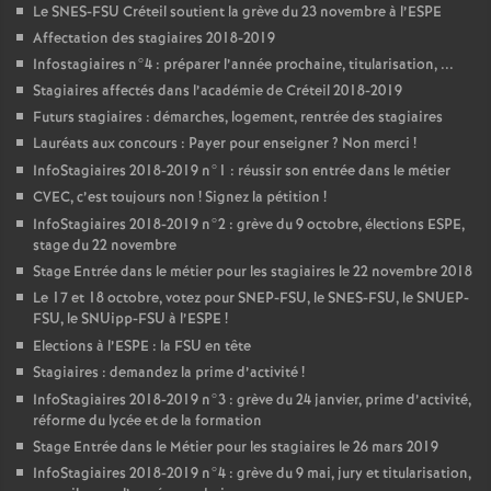
Le
SNES
-
FSU
Créteil soutient la grève du 23 novembre à l’
ESPE
Affectation des stagiaires 2018-2019
Infostagiaires n°4 : préparer l’année prochaine, titularisation, ...
Stagiaires affectés dans l’académie de Créteil 2018-2019
Futurs stagiaires : démarches, logement, rentrée des stagiaires
Lauréats aux concours : Payer pour enseigner
? Non merci
!
InfoStagiaires 2018-2019 n°1 : réussir son entrée dans le métier
CVEC
, c’est toujours non
! Signez la pétition
!
InfoStagiaires 2018-2019 n°2 : grève du 9 octobre, élections
ESPE
,
stage du 22 novembre
Stage Entrée dans le métier pour les stagiaires le 22 novembre 2018
Le 17 et 18 octobre, votez pour
SNEP
-
FSU
, le
SNES
-
FSU
, le
SNUEP
-
FSU
, le SNUipp-
FSU
à l’
ESPE
!
Elections à l’
ESPE
: la
FSU
en tête
Stagiaires : demandez la prime d’activité
!
InfoStagiaires 2018-2019 n°3 : grève du 24 janvier, prime d’activité,
réforme du lycée et de la formation
Stage Entrée dans le Métier pour les stagiaires le 26 mars 2019
InfoStagiaires 2018-2019 n°4 : grève du 9 mai, jury et titularisation,