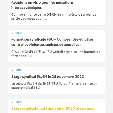
Réunions en visio pour les mutations
é
interacadémiques
Comme annoncé par la DGRH du ministère, le serveur de
O
saisie des vœux pour (…)
r
MILITER
Formation syndicale
FSU
«
Comprendre et lutter
l
contre les violences sexistes et sexuelles
»
STAGE COMPLET !!! La FSU Créteil organise une journée de
formation (…)
é
a
MILITER
Stage syndical PsyEN le 25 novembre 2022
n
Le secteur PsyEN du SNES-FSU Île-de-France organise un
stage syndical à (…)
s
MILITER
T
Stage syndical : mutations inter 2023 et carrières