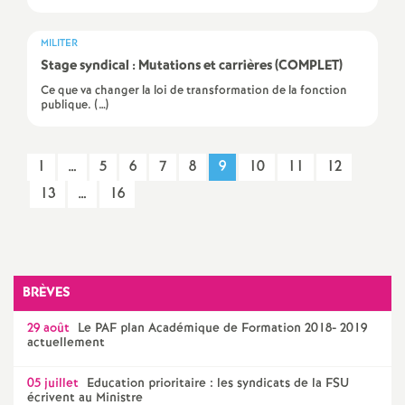
o
MILITER
Stage syndical : Mutations et carrières (
COMPLET
)
u
Ce que va changer la loi de transformation de la fonction
publique. (…)
r
1
…
5
6
7
8
9
10
11
12
s
13
…
16
BRÈVES
29 août
Le
PAF
plan Académique de Formation 2018- 2019
actuellement
05 juillet
Education prioritaire : les syndicats de la
FSU
écrivent au Ministre