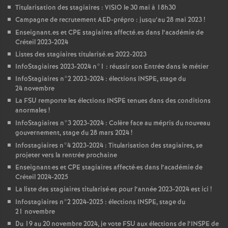
Titularisation des stagiaires :
VISIO
le 30 mai à 18h30
Campagne de recrutement
AED
-prépro : jusqu’au 28 mai 2023
!
Enseignant.es et
CPE
stagiaires affecté.es dans l’académie de
Créteil 2023-2024
Listes des stagiaires titularisé.es 2022-2023
InfoStagiaires 2023-2024 n°1 : réussir son Entrée dans le métier
InfoStagiaires n°2 2023-2024 : élections
INSPE
, stage du
24 novembre
La
FSU
remporte les élections
INSPE
tenues dans des conditions
anormales
!
InfoStagiaires n°3 2023-2024 : Colère face au mépris du nouveau
gouvernement, stage du 28 mars 2024
!
Infostagiaires n°4 2023-2024 : Titularisation des stagiaires, se
projeter vers la rentrée prochaine
Enseignant
·
es et
CPE
stagiaires affecté
·
es dans l’académie de
Créteil 2024-2025
La liste des stagiaires titularisé
·
es pour l’année 2023-2024 est ici
!
Infostagiaires n°2 2024-2025 : élections
INSPE
, stage du
21 novembre
Du 19 au 20 novembre 2024, je vote
FSU
aux élections de l’
INSPE
de