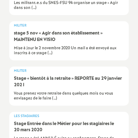
Les militant.e.s du SNES-FSU 94 organise un stage « Agir
e
dans son (…)
c
MILITER
stage 5 nov «
Agir dans son établissement
»
o
MAINTENU
EN
VISIO
Mise à jour le 2 novembre 2020 Un mail a été envoyé aux
n
inscrits à ce stage (…)
d
MILITER
Stage «
bientôt à la retraite
»
REPORTE
au 29 janvier
d
2021
Vous prenez votre retraite dans quelques mois ou vous
e
envisagez de le faire (…)
g
LES STAGIAIRES
Stage Entrée dans le Métier pour les stagiaires le
r
20 mars 2020