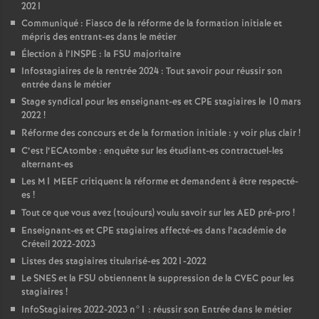
2021
Communiqué : Fiasco de la réforme de la formation initiale et
mépris des entrant-es dans le métier
Élection à l’
INSPE
: la
FSU
majoritaire
Infostagiaires de la rentrée 2024 : Tout savoir pour réussir son
entrée dans le métier
Stage syndical pour les enseignant-es et
CPE
stagiaires le 10 mars
2022
!
Réforme des concours et de la formation initiale : y voir plus clair
!
C’est l’ECAtombe : enquête sur les étudiant-es contractuel-les
alternant-es
Les M1
MEEF
critiquent la réforme et demandent à être respecté-
es
!
Tout ce que vous avez (toujours) voulu savoir sur les
AED
pré-pro
!
Enseignant-es et
CPE
stagiaires affecté-es dans l’académie de
Créteil 2022-2023
Listes des stagiaires titularisé-es 2021-2022
Le
SNES
et la
FSU
obtiennent la suppression de la
CVEC
pour les
stagiaires
!
InfoStagiaires 2022-2023 n°1 : réussir son Entrée dans le métier