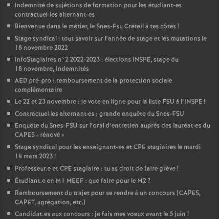
Indemnité de sujétions de formation pour les étudiant-es
contractuel-les alternant-es
Bienvenue dans le métier, le Snes-Fsu Créteil à tes côtés
!
Stage syndical : tout savoir sur l’année de stage et les mutations le
18 novembre 2022
InfoStagiaires n°2 2022-2023 : élections
INSPE
, stage du
18 novembre, indemnités
AED
pré-pro : remboursement de la protection sociale
complémentaire
Le 22 et 23 novembre : je vote en ligne pour la liste
FSU
à l’
INSPE
!
Contractuel
·
les alternant
·
es : grande enquête du Snes-
FSU
Enquête du Snes-
FSU
sur l’oral d’entretien auprès des lauréat•es du
CAPES
«
rénové
»
Stage syndical pour les enseignant-es et
CPE
stagiaires le mardi
14 mars 2023
!
Professeur.e et
CPE
stagiaire : tu as droit de faire grève
!
Étudiant.e en M1
MEEF
: que faire pour le M2
?
Remboursement du trajet pour se rendre à un concours (
CAPES
,
CAPET
, agrégation, etc.)
Candidat.es aux concours : je fais mes voeux avant le 5 juin
!