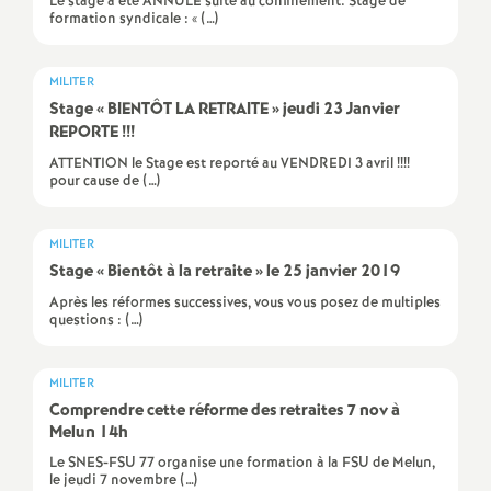
Le stage a été ANNULÉ suite au confinement. Stage de
formation syndicale : « (…)
é
O
MILITER
Stage «
BIENT
ÔT
LA
RETRAITE
» jeudi 23 Janvier
REPORTE
!!!
r
ATTENTION le Stage est reporté au VENDREDI 3 avril !!!!
pour cause de (…)
l
é
MILITER
Stage «
Bientôt à la retraite
» le 25 janvier 2019
a
Après les réformes successives, vous vous posez de multiples
questions : (…)
n
MILITER
Comprendre cette réforme des retraites 7 nov à
s
Melun 14h
Le SNES-FSU 77 organise une formation à la FSU de Melun,
T
le jeudi 7 novembre (…)