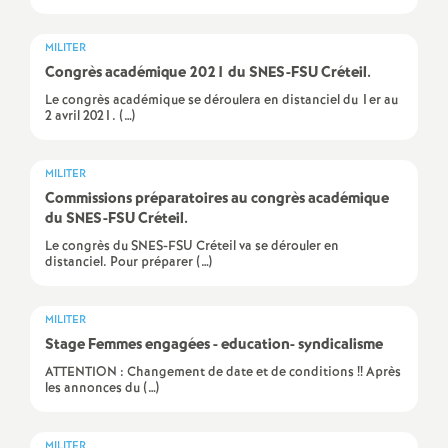
e
s
MILITER
Congrès académique 2021 du
SNES
-
FSU
Créteil.
E
Le congrès académique se déroulera en distanciel du 1er au
2 avril 2021. (…)
n
MILITER
s
Commissions préparatoires au congrès académique
du
SNES
-
FSU
Créteil.
e
Le congrès du SNES-FSU Créteil va se dérouler en
distanciel. Pour préparer (…)
i
MILITER
Stage Femmes engagées - education- syndicalisme
g
ATTENTION : Changement de date et de conditions !! Après
les annonces du (…)
n
MILITER