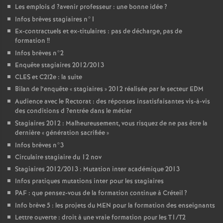
Les emplois d
?avenir professeur : une bonne idée
?
Infos brèves stagiaires n°1
Ex-contractuels et ex-titulaires : pas de décharge, pas de
formation
!!
Infos brèves n°2
Enquête stagiaires 2012/2013
CLES
et C2I2e : la suite
Bilan de l’enquête «
stagiaires
» 2012 réalisée par le secteur
EDM
Audience avec le Rectorat : des réponses insatisfaisantes vis-à-vis
des conditions d
?entrée dans le métier
Stagiaires 2012 : Malheureusement, vous risquez de ne pas être la
dernière «
génération sacrifiée
»
Infos brèves n°3
Circulaire stagiaire du 12 nov
Stagiaires 2012/2013 : Mutation inter académique 2013
Infos pratiques mutations inter pour les stagiaires
PAF
: que pensez-vous de la formation continue à Créteil
?
Info brève 5 : les projets du
MEN
pour la formation des enseignants
Lettre ouverte : droit à une vraie formation pour les T1/T2