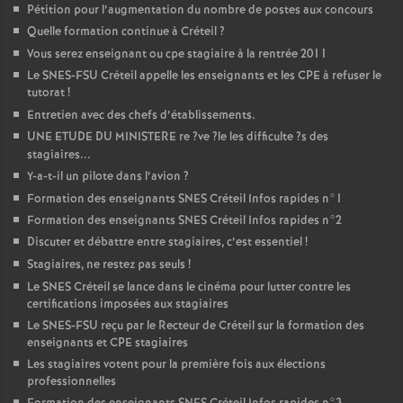
Pétition pour l’augmentation du nombre de postes aux concours
Quelle formation continue à Créteil
?
Vous serez enseignant ou cpe stagiaire à la rentrée 2011
Le
SNES
-
FSU
Créteil appelle les enseignants et les
CPE
à refuser le
tutorat
!
Entretien avec des chefs d’établissements.
UNE
ETUDE
DU
MINISTERE
re
?ve
?le les difficulte
?s des
stagiaires...
Y-a-t-il un pilote dans l’avion
?
Formation des enseignants
SNES
Créteil Infos rapides n°1
Formation des enseignants
SNES
Créteil Infos rapides n°2
Discuter et débattre entre stagiaires, c’est essentiel
!
Stagiaires, ne restez pas seuls
!
Le
SNES
Créteil se lance dans le cinéma pour lutter contre les
certifications imposées aux stagiaires
Le
SNES
-
FSU
reçu par le Recteur de Créteil sur la formation des
enseignants et
CPE
stagiaires
Les stagiaires votent pour la première fois aux élections
professionnelles