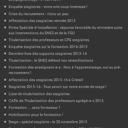
Enquête stagiaires : votre avis nous intéresse
!
Crise du recrutement : rions un peu
Affectation des stagiaires rentrée 2015
Prime Spéciale d’Installation : réponse favorable du ministère suite
aux interventions du
SNES
et de la
FSU
Titularisation des professeurs et
CPE
stagiaires
Enquête stagiaires sur la formation 2014-2015
Dernière liste des supports stagiaires 2015-16
Titularisation : le
SNES
défend vos revendications
Formation des enseignant-e-s : Non à l’apprentissage, oui au pré-
recrutement
!
Affectation des stagiaires 2015-16 à Créteil
Stagiaires 2015-16 : Tout savoir sur votre année de stage
!
Liste de titularisation des stagiaires
CAPA
de Titularisation des professeurs agrégé-e-s 2015.
Formation ... sans formateur
?
Mobilisation pour la formation
!
Stage «
spécial stagiaire
» le 20 novembre 2015