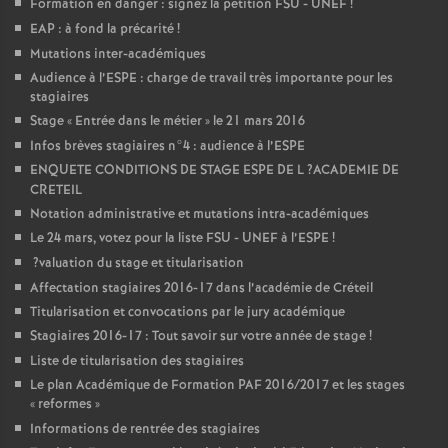
Formation en danger : signez la pétition
FSU
-
UNEF
!
EAP
: à fond la précarité
!
Mutations inter-académiques
Audience à l’
ESPE
: charge de travail très importante pour les
stagiaires
Stage «
Entrée dans le métier
» le 21 mars 2016
Infos brèves stagiaires n°4 : audience à l’
ESPE
ENQUETE
CONDITIONS
DE
STAGE
ESPE
DE
L
?
ACADEMIE
DE
CRETEIL
Notation administrative et mutations intra-académiques
Le 24 mars, votez pour la liste
FSU
-
UNEF
à l’
ESPE
!
?valuation du stage et titularisation
Affectation stagiaires 2016-17 dans l’académie de Créteil
Titularisation et convocations par le jury académique
Stagiaires 2016-17 : Tout savoir sur votre année de stage
!
Liste de titularisation des stagiaires
Le plan Académique de Formation
PAF
2016/2017 et les stages
«
reformes
»
Informations de rentrée des stagiaires