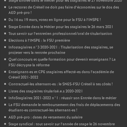
Stage Entrée dans le métier pour les stagiaires le 27 novembre 2020
Le rectorat de Créteil ne doit pas faire d’économies sur le dos des
AED
pré-pro
!
Du 16 au 19 mars, votez en ligne pour la
FSU
à l’
INSPE
!
Stage Entrée dans le Métier pour les stagiaires le 26 mars 2021
Tout savoir sur l’entretien professionnel/oral de titularisation
Elections à l’
INSPE
: la
FSU
première
Infostagiaires n°3 2020-2021 : Titularisation des stagiaires, se
projeter vers la rentrée prochaine
Quel concours et quelle formation pour devenir enseignant
? La
FSU
décrypte la réforme
Enseignant-es et
CPE
stagiaires affecté-es dans l’académie de
Créteil 2021-2022
Contractuel-les alternant-es : le
SNES
-
FSU
Créteil à tes côtés
!
Listes des stagiaires titularisé.e.s 2020-2021
InfoStagiaires 2021-2022 n°1 : réussir son Entrée dans le métier
La
FSU
demande le remboursement des frais de déplacements des
étudiant-es contractuel-les alternant-es
!
AED
pré-pro : dates de versement du salaire
Stage syndical : tout savoir sur l’année de stage le 26 novembre