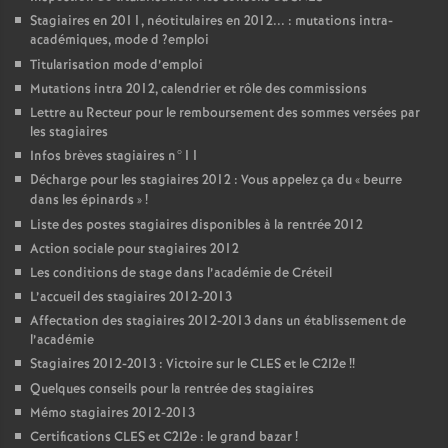
Stagiaires en 2011, néotitulaires en 2012... : mutations intra-
académiques, mode d
?emploi
Titularisation mode d’emploi
Mutations intra 2012, calendrier et rôle des commissions
Lettre au Recteur pour le remboursement des sommes versées par
les stagiaires
Infos brèves stagiaires n°11
Décharge pour les stagiaires 2012 : Vous appelez ça du «
beurre
dans les épinards
»
!
Liste des postes stagiaires disponibles à la rentrée 2012
Action sociale pour stagiaires 2012
Les conditions de stage dans l’académie de Créteil
L’accueil des stagiaires 2012-2013
Affectation des stagiaires 2012-2013 dans un établissement de
l’académie
Stagiaires 2012-2013 : Victoire sur le
CLES
et le C2I2e
!!
Quelques conseils pour la rentrée des stagiaires
Mémo stagiaires 2012-2013
Certifications
CLES
et C2I2e : le grand bazar
!