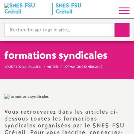
SNES
-
FSU
S
Créteil
y
Reche
n
d
formations syndicales
i
VOUS ÊTES ICI :
ACCUEIL
MILITER
FORMATIONS SYNDICALES
c
a
Vous retrouverez dans les articles ci-
t
dessous toutes les formations
syndicales organisées par le
SNES
-
FSU
N
Créteil. Pour vous inscrire, connectez-