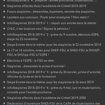
Infostagiaires n°4 : préparer l’année prochaine, titularisation, ...
Stagiaires affectés dans l’académie de Créteil 2018-2019
Futurs stagiaires : démarches, logement, rentrée des stagiaires
Lauréats aux concours : Payer pour enseigner
? Non merci
!
InfoStagiaires 2018-2019 n°1 : réussir son entrée dans le métier
CVEC
, c’est toujours non
! Signez la pétition
!
InfoStagiaires 2018-2019 n°2 : grève du 9 octobre, élections
ESPE
,
stage du 22 novembre
Stage Entrée dans le métier pour les stagiaires le 22 novembre 2018
Le 17 et 18 octobre, votez pour
SNEP
-
FSU
, le
SNES
-
FSU
, le
SNUEP
-
FSU
, le SNUipp-
FSU
à l’
ESPE
!
Elections à l’
ESPE
: la
FSU
en tête
Stagiaires : demandez la prime d’activité
!
InfoStagiaires 2018-2019 n°3 : grève du 24 janvier, prime d’activité,
réforme du lycée et de la formation
Stage Entrée dans le Métier pour les stagiaires le 26 mars 2019
InfoStagiaires 2018-2019 n°4 : grève du 9 mai, jury et titularisation,
conseils pour l’année prochaine
Stagiaires affectés dans l’académie de Créteil 2019-2020
Déclaration d’ouverture
SNES
-
FSU
de la
CAPA
de titularisation des