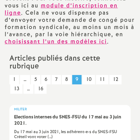
vous ici au
module d’inscription en
a
ligne
. Cela ne vous dispense pas
d’envoyer votre demande de congé pour
t
formation syndicale, au moins un mois à
l’avance, par la voie hiérarchique, en
choisissant l’un des modèles ici
i
.
Articles publiés dans cette
o
rubrique
n
1
…
5
6
7
8
9
10
11
12
13
…
16
a
l
MILITER
Elections internes du
SNES
-
FSU
du 17 mai au 3 juin
d
2021.
Du 17 mai au 3 juin 2021, les adhérent-e-s du SNES-FSU
Créteil vont voter (…)