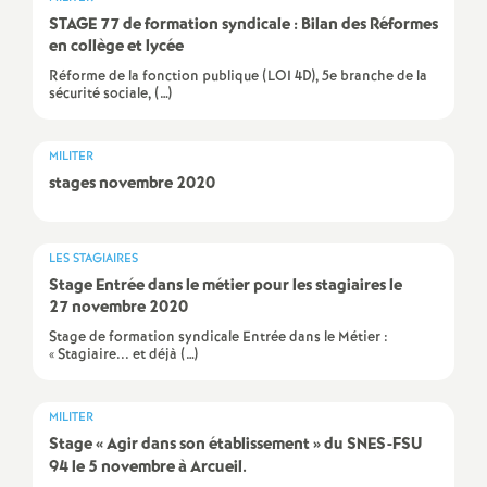
e
STAGE
77 de formation syndicale : Bilan des Réformes
en collège et lycée
m
Réforme de la fonction publique (LOI 4D), 5e branche de la
sécurité sociale, (…)
e
MILITER
n
stages novembre 2020
t
LES STAGIAIRES
s
Stage Entrée dans le métier pour les stagiaires le
27 novembre 2020
d
Stage de formation syndicale Entrée dans le Métier :
« Stagiaire... et déjà (…)
e
MILITER
S
Stage «
Agir dans son établissement
» du
SNES
-
FSU
94 le 5 novembre à Arcueil.