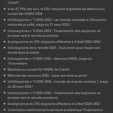
Créteil
!
Avec 67,79% des voix, la
FSU
remporte largement les élections au
conseil de l’
INSPE
2024
InfoStagiaires n°3 2024-2025 : Les chaises musicales à l’Éducation
nationale ça suffit, stage du 27 mars 2025
!
Infostagiaires n°4 2024-2025 : Titularisation des stagiaires, se
projeter vers la rentrée prochaine
Enseignant
·
es et
CPE
stagiaires affecté
·
es à Créteil 2025-2026
Infostagiaires de la rentrée 2025 : Tout savoir pour réussir son
entrée dans le métier
Infostagiaires n°2 2025-2026 : élections
INSPE
, stage du
18 novembre
Élections au conseil de l’
INSPE
de Créteil
Réforme des concours 2026 : Juste une mise au point
InfoStagiaires n°3 2025-2026 : L’année de tous les combats
?, stage
du 30 mars 2026
!
Infostagiaires n°4 2025-2026 : Titularisation des stagiaires, se
projeter vers la rentrée prochaine
Enseignant
·
es et
CPE
stagiaires affecté
·
es à Créteil 2026-2027
Commission administrative paritaire académique Titularisation