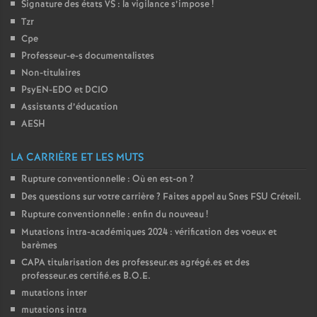
Signature des états
VS
: la vigilance s’impose
!
Tzr
Cpe
Professeur-e-s documentalistes
Non-titulaires
PsyEN-
EDO
et
DCIO
Assistants d’éducation
AESH
LA CARRIÈRE ET LES MUTS
Rupture conventionnelle : Où en est-on
?
Des questions sur votre carrière
? Faites appel au Snes
FSU
Créteil.
Rupture conventionnelle : enfin du nouveau
!
Mutations intra-académiques 2024 : vérification des voeux et
barèmes
CAPA
titularisation des professeur.es agrégé.es et des
professeur.es certifié.es
B.O.E.
mutations inter
mutations intra