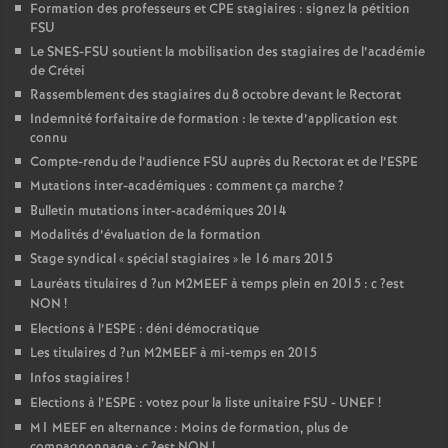
Formation des professeurs et
CPE
stagiaires : signez la pétition
FSU
Le
SNES
-
FSU
soutient la mobilisation des stagiaires de l’académie
de Crétei
Rassemblement des stagiaires du 8 octobre devant le Rectorat
Indemnité forfaitaire de formation : le texte d’application est
connu
Compte-rendu de l’audience
FSU
auprès du Rectorat et de l’
ESPE
Mutations inter-académiques : comment ça marche
?
Bulletin mutations inter-académiques 2014
Modalités d’évaluation de la formation
Stage syndical «
spécial stagiaires
» le 16 mars 2015
Lauréats titulaires d
?un
M2MEEF
à temps plein en 2015 : c
?est
NON
!
Elections à l’
ESPE
: déni démocratique
Les titulaires d
?un
M2MEEF
à mi-temps en 2015
Infos stagiaires
!
Elections à l’
ESPE
: votez pour la liste unitaire
FSU
-
UNEF
!
M1
MEEF
en alternance : Moins de formation, plus de
compagnonnage : c
?est
NON
!