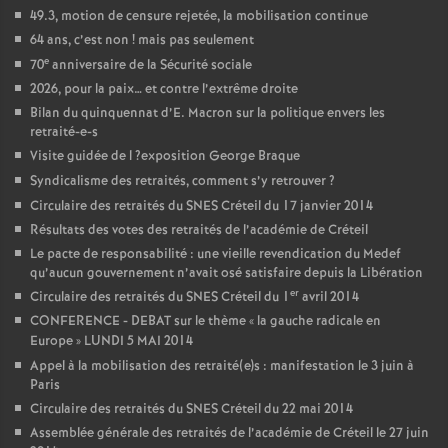
49.3, motion de censure rejetée, la mobilisation continue
64 ans, c’est non
! mais pas seulement
e
70
anniversaire de la Sécurité sociale
2026, pour la paix… et contre l’extrême droite
Bilan du quinquennat d’E. Macron sur la politique envers les
retraité-e-s
Visite guidée de l
?exposition George Braque
Syndicalisme des retraités, comment s’y retrouver
?
Circulaire des retraités du
SNES
Créteil du 17 janvier 2014
Résultats des votes des retraités de l’académie de Créteil
Le pacte de responsabilité : une vieille revendication du Medef
qu’aucun gouvernement n’avait osé satisfaire depuis la Libération
er
Circulaire des retraités du
SNES
Créteil du 1
avril 2014
CONFERENCE
-
DEBAT
sur le thème «
la gauche radicale en
Europe
»
LUNDI
5
MAI
2014
Appel à la mobilisation des retraité(e)s : manifestation le 3 juin à
Paris
Circulaire des retraités du
SNES
Créteil du 22 mai 2014
Assemblée générale des retraités de l’académie de Créteil le 27 juin