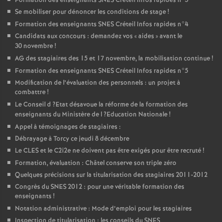
Formation des enseignants
SNES
Créteil Infos rapides n°3
Se mobiliser pour dénoncer les conditions de stage
!
Formation des enseignants
SNES
Créteil Infos rapides n°4
Candidats aux concours : demandez vos «
aides
» avant le
30 novembre
!
AG
des stagiaires des 15 et 17 novembre, la mobilisation continue
!
Formation des enseignants
SNES
Créteil Infos rapides n°5
Modification de l’évaluation des personnels : un projet à
combattre
!
Le Conseil d
?Etat désavoue la réforme de la formation des
enseignants du Ministère de l
?Education Nationale
!
Appel à témoignages de stagiaires :
Débrayage à Torcy ce jeudi 8 décembre
Le
CLES
et le C2i2e ne doivent pas être exigés pour être recruté
!
Formation, évaluation : Châtel conserve son triple zéro
Quelques précisions sur la titularisation des stagiaires 2011-2012
Congrès du
SNES
2012 : pour une véritable formation des
enseignants
!
Notation administrative : Mode d’emploi pour les stagiaires
Inspection de titularisation : les conseils du
SNES