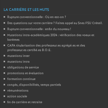
o
LA CARRIÈRE ET LES MUTS
Rupture conventionnelle : Où en est-on
?
u
Des questions sur votre carrière
? Faites appel au Snes
FSU
Créteil.
Rupture conventionnelle : enfin du nouveau
!
r
Mutations intra-académiques 2024 : vérification des voeux et
barèmes
s
CAPA
titularisation des professeur.es agrégé.es et des
professeur.es certifié.es
B.O.E.
mutations inter
mutations intra
obligations de service
promotions et évaluation
formation continue
congés, disponibilités, temps partiels
rémunérations
action sociale
fin de carrière et retraite