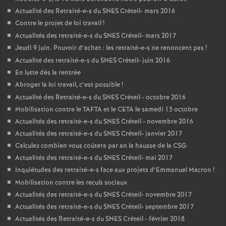
Actualité des Retraité-e-s du
SNES
Créteil- mars 2016
Contre le projet de loi travail
!
Actualités des retraité-e-s du
SNES
Créteil- mars 2017
Jeudi 9 juin. Pouvoir d’achat : les retraité-e-s ne renoncent pas
!
Actualité des retraité-e-s du
SNES
Créteil- juin 2016
En lutte dès la rentrée
Abroger la loi travail, c’est possible
!
Actualité des Retraité-e-s du
SNES
Créteil - octobre 2016
Mobilisation contre le
TAFTA
et le
CETA
le samedi 15 octobre
Actualités des retraité-e-s du
SNES
Créteil - novembre 2016
Actualités des retraité-e-s du
SNES
Créteil- janvier 2017
Calculez combien vous coûtera par an la hausse de la
CSG
Actualités des retraité-e-s du
SNES
Créteil- mai 2017
Inquiétudes des retraité-e-s face aux projets d’Emmanuel Macron
!
Mobilisation contre les reculs sociaux
Actualités des retraité-e-s du
SNES
Créteil- novembre 2017
Actualités des retraité-e-s du
SNES
Créteil- septembre 2017
Actualités des Retraité-e-s du
SNES
Créteil - février 2018