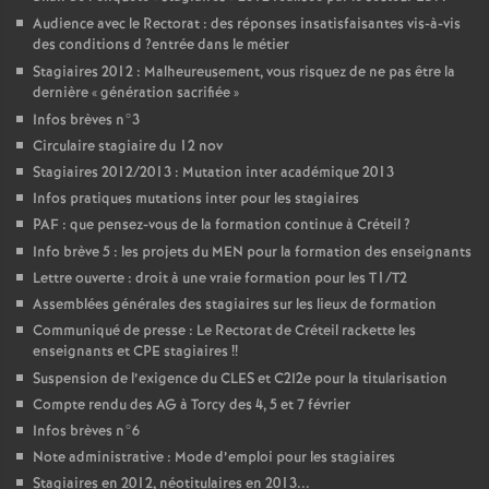
Audience avec le Rectorat : des réponses insatisfaisantes vis-à-vis
des conditions d
?entrée dans le métier
Stagiaires 2012 : Malheureusement, vous risquez de ne pas être la
dernière «
génération sacrifiée
»
Infos brèves n°3
Circulaire stagiaire du 12 nov
Stagiaires 2012/2013 : Mutation inter académique 2013
Infos pratiques mutations inter pour les stagiaires
PAF
: que pensez-vous de la formation continue à Créteil
?
Info brève 5 : les projets du
MEN
pour la formation des enseignants
Lettre ouverte : droit à une vraie formation pour les T1/T2
Assemblées générales des stagiaires sur les lieux de formation
Communiqué de presse : Le Rectorat de Créteil rackette les
enseignants et
CPE
stagiaires
!!
Suspension de l’exigence du
CLES
et C2I2e pour la titularisation
Compte rendu des
AG
à Torcy des 4, 5 et 7 février
Infos brèves n°6
Note administrative : Mode d’emploi pour les stagiaires
Stagiaires en 2012, néotitulaires en 2013...