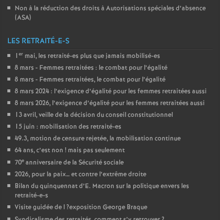
Non à la réduction des droits à Autorisations spéciales d’absence
(
ASA
)
LES RETRAITÉ-E-S
er
1
mai, les retraité-es plus que jamais mobilisé-es
8 mars - Femmes retraitées : le combat pour l’égalité
8 mars - Femmes retraitées, le combat pour l’égalité
8 mars 2024 : l’exigence d’égalité pour les femmes retraitées aussi
8 mars 2026, l’exigence d’égalité pour les femmes retraitées aussi
13 avril, veille de la décision du conseil constitutionnel
15 juin : mobilisation des retraité-es
49.3, motion de censure rejetée, la mobilisation continue
64 ans, c’est non
! mais pas seulement
e
70
anniversaire de la Sécurité sociale
2026, pour la paix… et contre l’extrême droite
Bilan du quinquennat d’E. Macron sur la politique envers les
retraité-e-s
Visite guidée de l
?exposition George Braque
Syndicalisme des retraités, comment s’y retrouver
?