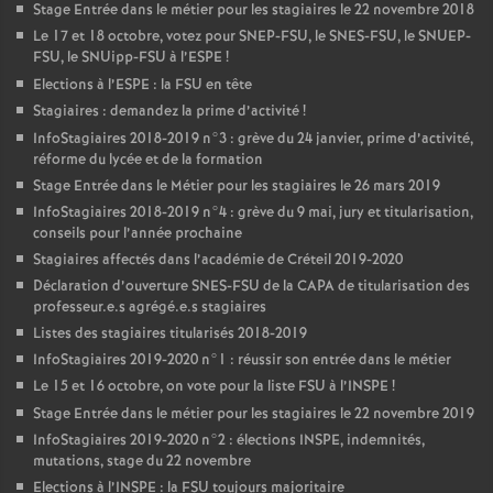
Stage Entrée dans le métier pour les stagiaires le 22 novembre 2018
Le 17 et 18 octobre, votez pour
SNEP
-
FSU
, le
SNES
-
FSU
, le
SNUEP
-
FSU
, le SNUipp-
FSU
à l’
ESPE
!
Elections à l’
ESPE
: la
FSU
en tête
Stagiaires : demandez la prime d’activité
!
InfoStagiaires 2018-2019 n°3 : grève du 24 janvier, prime d’activité,
réforme du lycée et de la formation
Stage Entrée dans le Métier pour les stagiaires le 26 mars 2019
InfoStagiaires 2018-2019 n°4 : grève du 9 mai, jury et titularisation,
conseils pour l’année prochaine
Stagiaires affectés dans l’académie de Créteil 2019-2020
Déclaration d’ouverture
SNES
-
FSU
de la
CAPA
de titularisation des
professeur.e.s agrégé.e.s stagiaires
Listes des stagiaires titularisés 2018-2019
InfoStagiaires 2019-2020 n°1 : réussir son entrée dans le métier
Le 15 et 16 octobre, on vote pour la liste
FSU
à l’
INSPE
!
Stage Entrée dans le métier pour les stagiaires le 22 novembre 2019
InfoStagiaires 2019-2020 n°2 : élections
INSPE
, indemnités,
mutations, stage du 22 novembre
Elections à l’
INSPE
: la
FSU
toujours majoritaire