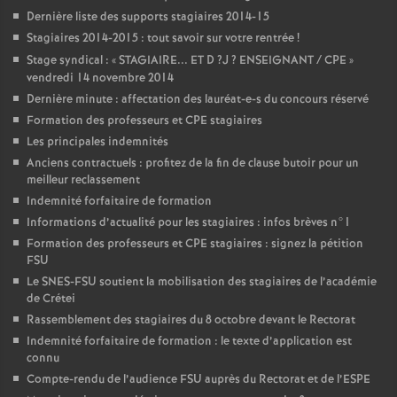
Dernière liste des supports stagiaires 2014-15
Stagiaires 2014-2015 : tout savoir sur votre rentrée
!
Stage syndical : «
STAGIAIRE
...
ET
D
?J
?
ENSEIGNANT
/
CPE
»
vendredi 14 novembre 2014
Dernière minute : affectation des lauréat-e-s du concours réservé
Formation des professeurs et
CPE
stagiaires
Les principales indemnités
Anciens contractuels : profitez de la fin de clause butoir pour un
meilleur reclassement
Indemnité forfaitaire de formation
Informations d’actualité pour les stagiaires : infos brèves n°1
Formation des professeurs et
CPE
stagiaires : signez la pétition
FSU
Le
SNES
-
FSU
soutient la mobilisation des stagiaires de l’académie
de Crétei
Rassemblement des stagiaires du 8 octobre devant le Rectorat
Indemnité forfaitaire de formation : le texte d’application est
connu
Compte-rendu de l’audience
FSU
auprès du Rectorat et de l’
ESPE