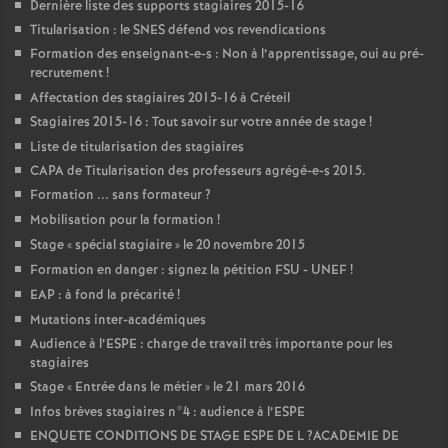
Dernière liste des supports stagiaires 2015-16
Titularisation : le
SNES
défend vos revendications
Formation des enseignant-e-s : Non à l’apprentissage, oui au pré-
recrutement
!
Affectation des stagiaires 2015-16 à Créteil
Stagiaires 2015-16 : Tout savoir sur votre année de stage
!
Liste de titularisation des stagiaires
CAPA
de Titularisation des professeurs agrégé-e-s 2015.
Formation ... sans formateur
?
Mobilisation pour la formation
!
Stage «
spécial stagiaire
» le 20 novembre 2015
Formation en danger : signez la pétition
FSU
-
UNEF
!
EAP
: à fond la précarité
!
Mutations inter-académiques
Audience à l’
ESPE
: charge de travail très importante pour les
stagiaires
Stage «
Entrée dans le métier
» le 21 mars 2016
Infos brèves stagiaires n°4 : audience à l’
ESPE
ENQUETE
CONDITIONS
DE
STAGE
ESPE
DE
L
?
ACADEMIE
DE