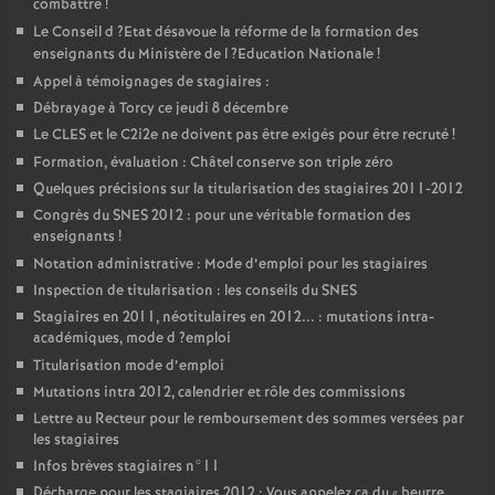
combattre
!
Le Conseil d
?Etat désavoue la réforme de la formation des
enseignants du Ministère de l
?Education Nationale
!
Appel à témoignages de stagiaires :
Débrayage à Torcy ce jeudi 8 décembre
Le
CLES
et le C2i2e ne doivent pas être exigés pour être recruté
!
Formation, évaluation : Châtel conserve son triple zéro
Quelques précisions sur la titularisation des stagiaires 2011-2012
Congrès du
SNES
2012 : pour une véritable formation des
enseignants
!
Notation administrative : Mode d’emploi pour les stagiaires
Inspection de titularisation : les conseils du
SNES
Stagiaires en 2011, néotitulaires en 2012... : mutations intra-
académiques, mode d
?emploi
Titularisation mode d’emploi
Mutations intra 2012, calendrier et rôle des commissions
Lettre au Recteur pour le remboursement des sommes versées par
les stagiaires
Infos brèves stagiaires n°11
Décharge pour les stagiaires 2012 : Vous appelez ça du «
beurre