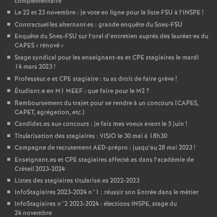
complémentaire
Le 22 et 23 novembre : je vote en ligne pour la liste
FSU
à l’
INSPE
!
Contractuel
·
les alternant
·
es : grande enquête du Snes-
FSU
Enquête du Snes-
FSU
sur l’oral d’entretien auprès des lauréat•es du
CAPES
«
rénové
»
Stage syndical pour les enseignant-es et
CPE
stagiaires le mardi
14 mars 2023
!
Professeur.e et
CPE
stagiaire : tu as droit de faire grève
!
Étudiant.e en M1
MEEF
: que faire pour le M2
?
Remboursement du trajet pour se rendre à un concours (
CAPES
,
CAPET
, agrégation, etc.)
Candidat.es aux concours : je fais mes voeux avant le 5 juin
!
Titularisation des stagiaires :
VISIO
le 30 mai à 18h30
Campagne de recrutement
AED
-prépro : jusqu’au 28 mai 2023
!
Enseignant.es et
CPE
stagiaires affecté.es dans l’académie de
Créteil 2023-2024
Listes des stagiaires titularisé.es 2022-2023
InfoStagiaires 2023-2024 n°1 : réussir son Entrée dans le métier
InfoStagiaires n°2 2023-2024 : élections
INSPE
, stage du
24 novembre