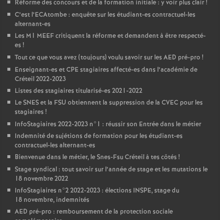
Réforme des concours et de la formation initiale : y voir plus clair
!
C’est l’ECAtombe : enquête sur les étudiant-es contractuel-les
alternant-es
Les M1
MEEF
critiquent la réforme et demandent à être respecté-
es
!
Tout ce que vous avez (toujours) voulu savoir sur les
AED
pré-pro
!
Enseignant-es et
CPE
stagiaires affecté-es dans l’académie de
Créteil 2022-2023
Listes des stagiaires titularisé-es 2021-2022
Le
SNES
et la
FSU
obtiennent la suppression de la
CVEC
pour les
stagiaires
!
InfoStagiaires 2022-2023 n°1 : réussir son Entrée dans le métier
Indemnité de sujétions de formation pour les étudiant-es
contractuel-les alternant-es
Bienvenue dans le métier, le Snes-Fsu Créteil à tes côtés
!
Stage syndical : tout savoir sur l’année de stage et les mutations le
18 novembre 2022
InfoStagiaires n°2 2022-2023 : élections
INSPE
, stage du
18 novembre, indemnités
AED
pré-pro : remboursement de la protection sociale