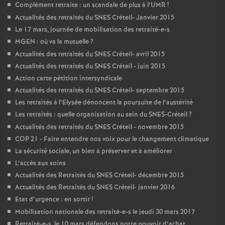
Complément retraite : un scandale de plus à l’
UMR
!
Actualités des retraités du
SNES
Créteil- Janvier 2015
Le 17 mars, journée de mobilisation des retraité-e-s
MGEN
: où va la mutuelle
?
Actualités des retraités du
SNES
Créteil- avril 2015
Actualités des retraités du
SNES
Créteil - juin 2015
Action carte pétition intersyndicale
Actualités des retraités du
SNES
Créteil- septembre 2015
Les retraités à l’Elysée dénoncent la poursuite de l’austérité
Les retraités : quelle organisation au sein du
SNES
-Créteil
?
Actualités des retraités du
SNES
Créteil - novembre 2015
COP
21 - Faire entendre nos voix pour le changement climatique
La sécurité sociale, un bien à préserver et à améliorer
L’accès aux soins
Actualités des Retraités du
SNES
Créteil- décembre 2015
Actualités des Retraités du
SNES
Créteil- janvier 2016
Etat d’urgence : en sortir
!
Mobilisation nationale des retraité-e-s le jeudi 30 mars 2017
Retraité-e-s, le 10 mars défendons notre pouvoir d’achat