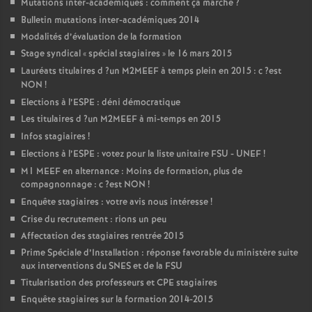
Mutations inter-académiques : comment ça marche
?
Bulletin mutations inter-académiques 2014
Modalités d’évaluation de la formation
Stage syndical «
spécial stagiaires
» le 16 mars 2015
Lauréats titulaires d
?un
M2MEEF
à temps plein en 2015 : c
?est
NON
!
Elections à l’
ESPE
: déni démocratique
Les titulaires d
?un
M2MEEF
à mi-temps en 2015
Infos stagiaires
!
Elections à l’
ESPE
: votez pour la liste unitaire
FSU
-
UNEF
!
M1
MEEF
en alternance : Moins de formation, plus de
compagnonnage : c
?est
NON
!
Enquête stagiaires : votre avis nous intéresse
!
Crise du recrutement : rions un peu
Affectation des stagiaires rentrée 2015
Prime Spéciale d’Installation : réponse favorable du ministère suite
aux interventions du
SNES
et de la
FSU
Titularisation des professeurs et
CPE
stagiaires
Enquête stagiaires sur la formation 2014-2015