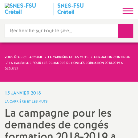
SNES
-
FSU
S
Créteil
y
Reche
n
d
VOUS ÊTES ICI :
ACCUEIL
LA CARRIÈRE ET LES MUTS
FORMATION CONTINUE
LA CAMPAGNE POUR LES DEMANDES DE CONGÉS FORMATION 2018-2019 A
i
DÉBUTÉ
!
c
15 JANVIER 2018
a
LA CARRIÈRE ET LES MUTS
La campagne pour les
t
demandes de congés
N
formation 2018-2019 a