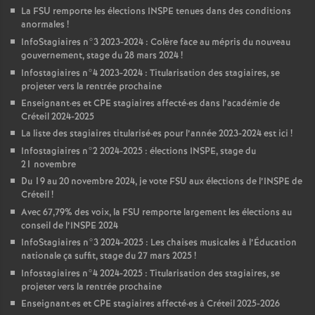
La
FSU
remporte les élections
INSPE
tenues dans des conditions
anormales
!
InfoStagiaires n°3 2023-2024 : Colère face au mépris du nouveau
gouvernement, stage du 28 mars 2024
!
Infostagiaires n°4 2023-2024 : Titularisation des stagiaires, se
projeter vers la rentrée prochaine
Enseignant
·
es et
CPE
stagiaires affecté
·
es dans l’académie de
Créteil 2024-2025
La liste des stagiaires titularisé
·
es pour l’année 2023-2024 est ici
!
Infostagiaires n°2 2024-2025 : élections
INSPE
, stage du
21 novembre
Du 19 au 20 novembre 2024, je vote
FSU
aux élections de l’
INSPE
de
Créteil
!
Avec 67,79% des voix, la
FSU
remporte largement les élections au
conseil de l’
INSPE
2024
InfoStagiaires n°3 2024-2025 : Les chaises musicales à l’Éducation
nationale ça suffit, stage du 27 mars 2025
!
Infostagiaires n°4 2024-2025 : Titularisation des stagiaires, se
projeter vers la rentrée prochaine
Enseignant
·
es et
CPE
stagiaires affecté
·
es à Créteil 2025-2026