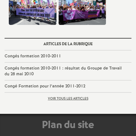
e
c
o
ARTICLES DE LA RUBRIQUE
n
Congés formation 2010-2011
d
Congés formation 2010-2011 : résultat du Groupe de Travail
du 28 mai 2010
d
Congé Formation pour l’année 2011-2012
e
VOIR TOUS LES ARTICLES
g
Plan du site
r