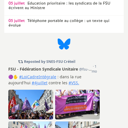
e
05 juillet
Education prioritaire : les syndicats de la
FSU
écrivent au Ministre
m
05 juillet
Téléphone portable au collège : un texte qui
évolue
e
n
t
s
d
e
S