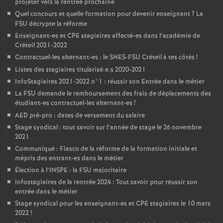
projeter vers la rentrée prochaine
Quel concours et quelle formation pour devenir enseignant
? La
FSU
décrypte la réforme
Enseignant-es et
CPE
stagiaires affecté-es dans l’académie de
Créteil 2021-2022
Contractuel-les alternant-es : le
SNES
-
FSU
Créteil à tes côtés
!
Listes des stagiaires titularisé.e.s 2020-2021
InfoStagiaires 2021-2022 n°1 : réussir son Entrée dans le métier
La
FSU
demande le remboursement des frais de déplacements des
étudiant-es contractuel-les alternant-es
!
AED
pré-pro : dates de versement du salaire
Stage syndical : tout savoir sur l’année de stage le 26 novembre
2021
Communiqué : Fiasco de la réforme de la formation initiale et
mépris des entrant-es dans le métier
Élection à l’
INSPE
: la
FSU
majoritaire
Infostagiaires de la rentrée 2024 : Tout savoir pour réussir son
entrée dans le métier
Stage syndical pour les enseignant-es et
CPE
stagiaires le 10 mars
2022
!