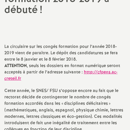
débuté
!
a
t
i
La circulaire sur les congés formation pour l’année 2018-
o
2019 vient de paraître. Le dépôt des candidatures se fera
entre le 8 janvier et le 8 février 2018.
ATTENTION
, seuls les dossiers en format numérique seront
n
acceptés à partir de l’adresse suivante :
http://cfpens.ac-
creteil.fr
a
Cette année, le
SNES
/
FSU
s’oppose encore au fait que le
rectorat décide de contingenter le nombre de congés
l
formation accordés dans les «
disciplines déficitaires
»
(mathématiques, anglais, espagnol, physique chimie, lettres
d
modernes, lettres classiques et éco-gestion). Ces modalités
introduisent de fait une inégalité de traitement entre les
collègues en fonction de leur discipline.