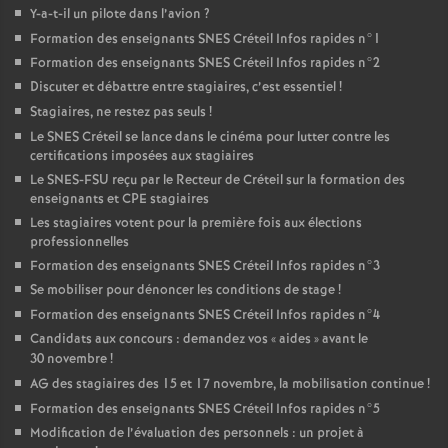
Y-a-t-il un pilote dans l’avion
?
Formation des enseignants
SNES
Créteil Infos rapides n°1
Formation des enseignants
SNES
Créteil Infos rapides n°2
Discuter et débattre entre stagiaires, c’est essentiel
!
Stagiaires, ne restez pas seuls
!
Le
SNES
Créteil se lance dans le cinéma pour lutter contre les
certifications imposées aux stagiaires
Le
SNES
-
FSU
reçu par le Recteur de Créteil sur la formation des
enseignants et
CPE
stagiaires
Les stagiaires votent pour la première fois aux élections
professionnelles
Formation des enseignants
SNES
Créteil Infos rapides n°3
Se mobiliser pour dénoncer les conditions de stage
!
Formation des enseignants
SNES
Créteil Infos rapides n°4
Candidats aux concours : demandez vos «
aides
» avant le
30 novembre
!
AG
des stagiaires des 15 et 17 novembre, la mobilisation continue
!
Formation des enseignants
SNES
Créteil Infos rapides n°5
Modification de l’évaluation des personnels : un projet à