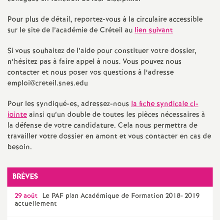
e
Pour plus de détail, reportez-vous à la circulaire accessible
s
sur le site de l’académie de Créteil au
lien suivant
E
Si vous souhaitez de l’aide pour constituer votre dossier,
n’hésitez pas à faire appel à nous. Vous pouvez nous
n
contacter et nous poser vos questions à l’adresse
emploi@creteil.snes.edu
s
Pour les syndiqué-es, adressez-nous
la fiche syndicale ci-
jointe
ainsi qu’un double de toutes les pièces nécessaires à
e
la défense de votre candidature. Cela nous permettra de
travailler votre dossier en amont et vous contacter en cas de
i
besoin.
g
BRÈVES
n
29 août
Le
PAF
plan Académique de Formation 2018- 2019
actuellement