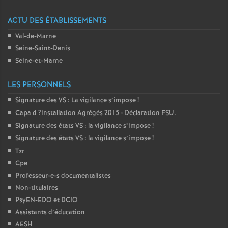
é
ACTU DES ÉTABLISSEMENTS
Val-de-Marne
O
Seine-Saint-Denis
Seine-et-Marne
r
LES PERSONNELS
l
Signature des
VS
: La vigilance s’impose
!
Capa d
?installation Agrégés 2015 - Déclaration
FSU
.
é
Signature des états
VS
: la vigilance s’impose
!
Signature des états
VS
: la vigilance s’impose
!
a
Tzr
Cpe
n
Professeur-e-s documentalistes
Non-titulaires
s
PsyEN-
EDO
et
DCIO
Assistants d’éducation
T
AESH