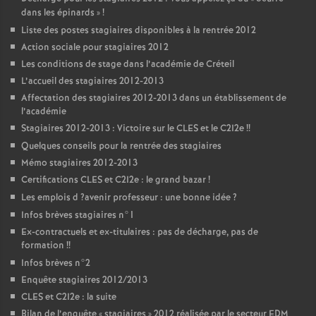
dans les épinards
»
!
Liste des postes stagiaires disponibles à la rentrée 2012
Action sociale pour stagiaires 2012
Les conditions de stage dans l’académie de Créteil
L’accueil des stagiaires 2012-2013
Affectation des stagiaires 2012-2013 dans un établissement de
l’académie
Stagiaires 2012-2013 : Victoire sur le
CLES
et le C2I2e
!!
Quelques conseils pour la rentrée des stagiaires
Mémo stagiaires 2012-2013
Certifications
CLES
et C2I2e : le grand bazar
!
Les emplois d
?avenir professeur : une bonne idée
?
Infos brèves stagiaires n°1
Ex-contractuels et ex-titulaires : pas de décharge, pas de
formation
!!
Infos brèves n°2
Enquête stagiaires 2012/2013
CLES
et C2I2e : la suite
Bilan de l’enquête «
stagiaires
» 2012 réalisée par le secteur
EDM