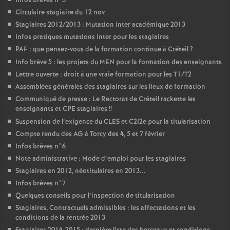
Infos brèves n°3
Circulaire stagiaire du 12 nov
Stagiaires 2012/2013 : Mutation inter académique 2013
Infos pratiques mutations inter pour les stagiaires
PAF
: que pensez-vous de la formation continue à Créteil
?
Info brève 5 : les projets du
MEN
pour la formation des enseignants
Lettre ouverte : droit à une vraie formation pour les T1/T2
Assemblées générales des stagiaires sur les lieux de formation
Communiqué de presse : Le Rectorat de Créteil rackette les
enseignants et
CPE
stagiaires
!!
Suspension de l’exigence du
CLES
et C2I2e pour la titularisation
Compte rendu des
AG
à Torcy des 4, 5 et 7 février
Infos brèves n°6
Note administrative : Mode d’emploi pour les stagiaires
Stagiaires en 2012, néotitulaires en 2013...
Infos brèves n°7
Quelques conseils pour l’inspection de titularisation
Stagiaires, Contractuels admissibles : les affectations et les
conditions de la rentrée 2013