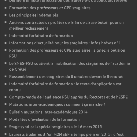
Dernière minute : affectation des lauréat-e-s du concours réservé
Formation des professeurs et
CPE
stagiaires
Les principales indemnités
Anciens contractuels : profitez de la fin de clause butoir pour un
meilleur reclassement
Indemnité forfaitaire de formation
Informations d’actualité pour les stagiaires : infos brèves n°1
Formation des professeurs et
CPE
stagiaires : signez la pétition
FSU
Le
SNES
-
FSU
soutient la mobilisation des stagiaires de l’académie
de Crétei
Rassemblement des stagiaires du 8 octobre devant le Rectorat
Indemnité forfaitaire de formation : le texte d’application est
connu
Compte-rendu de l’audience
FSU
auprès du Rectorat et de l’
ESPE
Mutations inter-académiques : comment ça marche
?
Bulletin mutations inter-académiques 2014
Modalités d’évaluation de la formation
Stage syndical «
spécial stagiaires
» le 16 mars 2015
Lauréats titulaires d
?un
M2MEEF
à temps plein en 2015 : c
?est