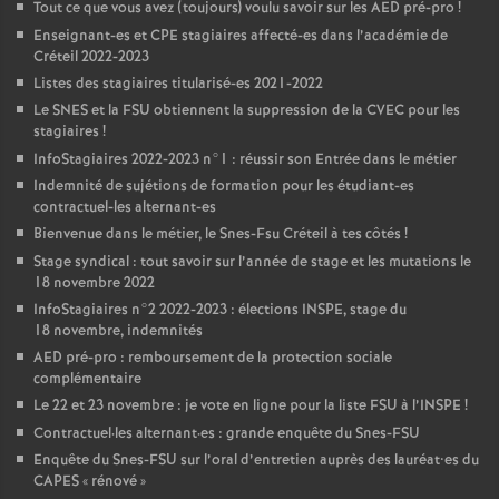
Tout ce que vous avez (toujours) voulu savoir sur les
AED
pré-pro
!
Enseignant-es et
CPE
stagiaires affecté-es dans l’académie de
Créteil 2022-2023
Listes des stagiaires titularisé-es 2021-2022
Le
SNES
et la
FSU
obtiennent la suppression de la
CVEC
pour les
stagiaires
!
InfoStagiaires 2022-2023 n°1 : réussir son Entrée dans le métier
Indemnité de sujétions de formation pour les étudiant-es
contractuel-les alternant-es
Bienvenue dans le métier, le Snes-Fsu Créteil à tes côtés
!
Stage syndical : tout savoir sur l’année de stage et les mutations le
18 novembre 2022
InfoStagiaires n°2 2022-2023 : élections
INSPE
, stage du
18 novembre, indemnités
AED
pré-pro : remboursement de la protection sociale
complémentaire
Le 22 et 23 novembre : je vote en ligne pour la liste
FSU
à l’
INSPE
!
Contractuel
·
les alternant
·
es : grande enquête du Snes-
FSU
Enquête du Snes-
FSU
sur l’oral d’entretien auprès des lauréat•es du
CAPES
«
rénové
»