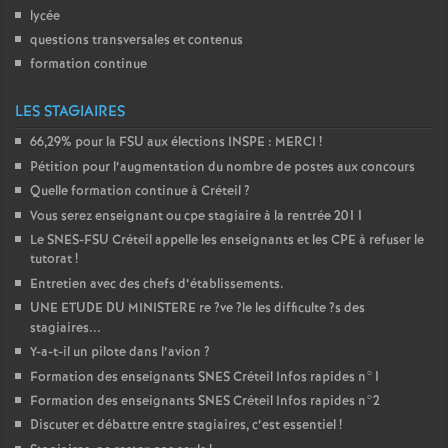
lycée
questions transversales et contenus
formation continue
LES STAGIAIRES
66,29% pour la
FSU
aux élections
INSPE
:
MERCI
!
Pétition pour l’augmentation du nombre de postes aux concours
Quelle formation continue à Créteil
?
Vous serez enseignant ou cpe stagiaire à la rentrée 2011
Le
SNES
-
FSU
Créteil appelle les enseignants et les
CPE
à refuser le
tutorat
!
Entretien avec des chefs d’établissements.
UNE
ETUDE
DU
MINISTERE
re
?ve
?le les difficulte
?s des
stagiaires...
Y-a-t-il un pilote dans l’avion
?
Formation des enseignants
SNES
Créteil Infos rapides n°1
Formation des enseignants
SNES
Créteil Infos rapides n°2
Discuter et débattre entre stagiaires, c’est essentiel
!