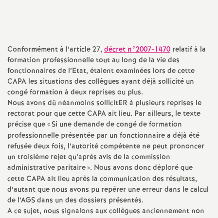
a
t
Conformément à l’article 27,
décret n°2007-1470
relatif à la
formation professionnelle tout au long de la vie des
i
fonctionnaires de l’Etat, étaient examinées lors de cette
CAPA
les situations des collègues ayant déjà sollicité un
o
congé formation à deux reprises ou plus.
Nous avons dû néanmoins sollicitER à plusieurs reprises le
n
rectorat pour que cette
CAPA
ait lieu. Par ailleurs, le texte
précise que «
Si une demande de congé de formation
professionnelle présentée par un fonctionnaire a déjà été
a
refusée deux fois, l’autorité compétente ne peut prononcer
un troisième rejet qu’après avis de la commission
l
administrative paritaire
». Nous avons donc déploré que
cette
CAPA
ait lieu après la communication des résultats,
d
d’autant que nous avons pu repérer une erreur dans le calcul
de l’
AGS
dans un des dossiers présentés.
A ce sujet, nous signalons aux collègues anciennement non