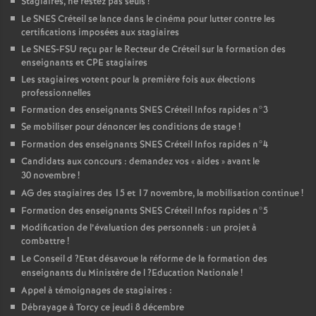
Stagiaires, ne restez pas seuls
!
Le
SNES
Créteil se lance dans le cinéma pour lutter contre les
certifications imposées aux stagiaires
Le
SNES
-
FSU
reçu par le Recteur de Créteil sur la formation des
enseignants et
CPE
stagiaires
Les stagiaires votent pour la première fois aux élections
professionnelles
Formation des enseignants
SNES
Créteil Infos rapides n°3
Se mobiliser pour dénoncer les conditions de stage
!
Formation des enseignants
SNES
Créteil Infos rapides n°4
Candidats aux concours : demandez vos «
aides
» avant le
30 novembre
!
AG
des stagiaires des 15 et 17 novembre, la mobilisation continue
!
Formation des enseignants
SNES
Créteil Infos rapides n°5
Modification de l’évaluation des personnels : un projet à
combattre
!
Le Conseil d
?Etat désavoue la réforme de la formation des
enseignants du Ministère de l
?Education Nationale
!
Appel à témoignages de stagiaires :
Débrayage à Torcy ce jeudi 8 décembre