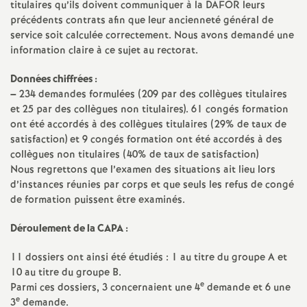
e
titulaires qu’ils doivent communiquer à la
DAFOR
leurs
précédents contrats afin que leur ancienneté général de
s
service soit calculée correctement. Nous avons demandé une
information claire à ce sujet au rectorat.
E
Données chiffrées :
–
234 demandes formulées (209 par des collègues titulaires
n
et 25 par des collègues non titulaires). 61 congés formation
ont été accordés à des collègues titulaires (29% de taux de
s
satisfaction) et 9 congés formation ont été accordés à des
collègues non titulaires (40% de taux de satisfaction)
e
Nous regrettons que l’examen des situations ait lieu lors
d’instances réunies par corps et que seuls les refus de congé
de formation puissent être examinés.
i
Déroulement de la
CAPA
:
g
11 dossiers ont ainsi été étudiés : 1 au titre du groupe A et
n
10 au titre du groupe B.
e
Parmi ces dossiers, 3 concernaient une 4
demande et 6 une
e
3
demande.