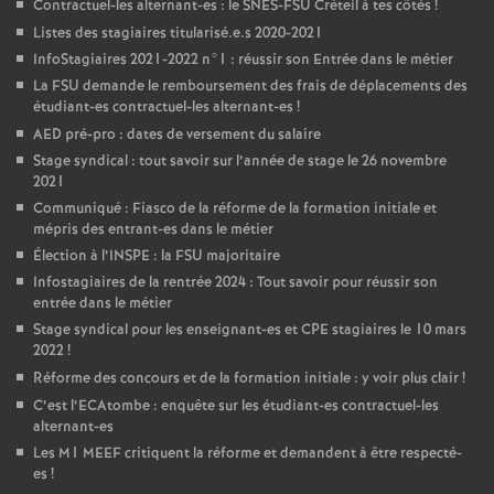
Contractuel-les alternant-es : le
SNES
-
FSU
Créteil à tes côtés
!
Listes des stagiaires titularisé.e.s 2020-2021
InfoStagiaires 2021-2022 n°1 : réussir son Entrée dans le métier
La
FSU
demande le remboursement des frais de déplacements des
étudiant-es contractuel-les alternant-es
!
AED
pré-pro : dates de versement du salaire
Stage syndical : tout savoir sur l’année de stage le 26 novembre
2021
Communiqué : Fiasco de la réforme de la formation initiale et
mépris des entrant-es dans le métier
Élection à l’
INSPE
: la
FSU
majoritaire
Infostagiaires de la rentrée 2024 : Tout savoir pour réussir son
entrée dans le métier
Stage syndical pour les enseignant-es et
CPE
stagiaires le 10 mars
2022
!
Réforme des concours et de la formation initiale : y voir plus clair
!
C’est l’ECAtombe : enquête sur les étudiant-es contractuel-les
alternant-es
Les M1
MEEF
critiquent la réforme et demandent à être respecté-
es
!