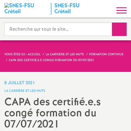
SNES
-
FSU
S
Créteil
y
Reche
n
d
VOUS ÊTES ICI :
ACCUEIL
LA CARRIÈRE ET LES MUTS
FORMATION CONTINUE
CAPA
DES CERTIFIÉ.E.S CONGÉ FORMATION DU 07/07/2021
i
c
8 JUILLET 2021
LA CARRIÈRE ET LES MUTS
a
CAPA
des certifié.e.s
congé formation du
t
07/07/2021
N