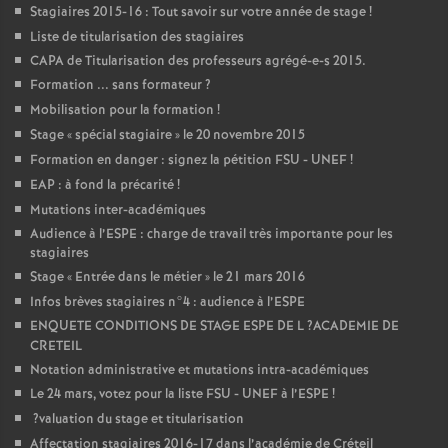
Stagiaires 2015-16 : Tout savoir sur votre année de stage
!
Liste de titularisation des stagiaires
CAPA
de Titularisation des professeurs agrégé-e-s 2015.
Formation ... sans formateur
?
Mobilisation pour la formation
!
Stage «
spécial stagiaire
» le 20 novembre 2015
Formation en danger : signez la pétition
FSU
-
UNEF
!
EAP
: à fond la précarité
!
Mutations inter-académiques
Audience à l’
ESPE
: charge de travail très importante pour les
stagiaires
Stage «
Entrée dans le métier
» le 21 mars 2016
Infos brèves stagiaires n°4 : audience à l’
ESPE
ENQUETE
CONDITIONS
DE
STAGE
ESPE
DE
L
?
ACADEMIE
DE
CRETEIL
Notation administrative et mutations intra-académiques
Le 24 mars, votez pour la liste
FSU
-
UNEF
à l’
ESPE
!
?valuation du stage et titularisation
Affectation stagiaires 2016-17 dans l’académie de Créteil