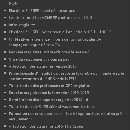
NON
!
Elections à l’
ESPE
: déni démocratique
Les titulaires d
?un
M2MEEF
à mi-temps en 2015
Infos stagiaires
!
Elections à l’
ESPE
: votez pour la liste unitaire
FSU
-
UNEF
!
M1
MEEF
en alternance : Moins de formation, plus de
compagnonnage : c
?est
NON
!
Enquête stagiaires : votre avis nous intéresse
!
Crise du recrutement : rions un peu
Affectation des stagiaires rentrée 2015
Prime Spéciale d’Installation : réponse favorable du ministère suite
aux interventions du
SNES
et de la
FSU
Titularisation des professeurs et
CPE
stagiaires
Enquête stagiaires sur la formation 2014-2015
Dernière liste des supports stagiaires 2015-16
Titularisation : le
SNES
défend vos revendications
Formation des enseignant-e-s : Non à l’apprentissage, oui au pré-
recrutement
!
Affectation des stagiaires 2015-16 à Créteil