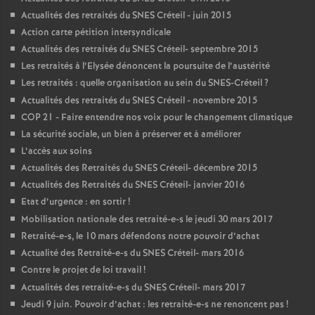
Actualités des retraités du
SNES
Créteil - juin 2015
Action carte pétition intersyndicale
Actualités des retraités du
SNES
Créteil- septembre 2015
Les retraités à l’Elysée dénoncent la poursuite de l’austérité
Les retraités : quelle organisation au sein du
SNES
-Créteil
?
Actualités des retraités du
SNES
Créteil - novembre 2015
COP
21 - Faire entendre nos voix pour le changement climatique
La sécurité sociale, un bien à préserver et à améliorer
L’accès aux soins
Actualités des Retraités du
SNES
Créteil- décembre 2015
Actualités des Retraités du
SNES
Créteil- janvier 2016
Etat d’urgence : en sortir
!
Mobilisation nationale des retraité-e-s le jeudi 30 mars 2017
Retraité-e-s, le 10 mars défendons notre pouvoir d’achat
Actualité des Retraité-e-s du
SNES
Créteil- mars 2016
Contre le projet de loi travail
!
Actualités des retraité-e-s du
SNES
Créteil- mars 2017
Jeudi 9 juin. Pouvoir d’achat : les retraité-e-s ne renoncent pas
!