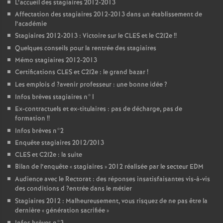
L’accueil des stagiaires 2012-2013
Affectation des stagiaires 2012-2013 dans un établissement de
l’académie
Stagiaires 2012-2013 : Victoire sur le
CLES
et le C2I2e
!!
Quelques conseils pour la rentrée des stagiaires
Mémo stagiaires 2012-2013
Certifications
CLES
et C2I2e : le grand bazar
!
Les emplois d
?avenir professeur : une bonne idée
?
Infos brèves stagiaires n°1
Ex-contractuels et ex-titulaires : pas de décharge, pas de
formation
!!
Infos brèves n°2
Enquête stagiaires 2012/2013
CLES
et C2I2e : la suite
Bilan de l’enquête «
stagiaires
» 2012 réalisée par le secteur
EDM
Audience avec le Rectorat : des réponses insatisfaisantes vis-à-vis
des conditions d
?entrée dans le métier
Stagiaires 2012 : Malheureusement, vous risquez de ne pas être la
dernière «
génération sacrifiée
»