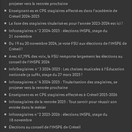
projeter vers la rentrée prochaine
Enseignant
·
es et
CPE
stagiaires affecté
·
es dans l’académie de
Créteil 2024-2025
La liste des stagiaires titularisé
·
es pour l’année 2023-2024 est ici
!
Infostagiaires n°2 2024-2025 : élections
INSPE
, stage du
21 novembre
Du 19 au 20 novembre 2024, je vote
FSU
aux élections de l’
INSPE
de
Créteil
!
Avec 67,79% des voix, la
FSU
remporte largement les élections au
conseil de l’
INSPE
2024
InfoStagiaires n°3 2024-2025 : Les chaises musicales à l’Éducation
nationale ça suffit, stage du 27 mars 2025
!
Infostagiaires n°4 2024-2025 : Titularisation des stagiaires, se
projeter vers la rentrée prochaine
Enseignant
·
es et
CPE
stagiaires affecté
·
es à Créteil 2025-2026
Infostagiaires de la rentrée 2025 : Tout savoir pour réussir son
entrée dans le métier
Infostagiaires n°2 2025-2026 : élections
INSPE
, stage du
18 novembre
Élections au conseil de l’
INSPE
de Créteil