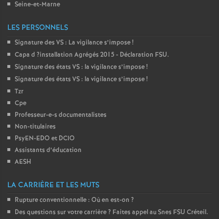
Seine-et-Marne
o
LES PERSONNELS
u
Signature des
VS
: La vigilance s’impose
!
Capa d
?installation Agrégés 2015 - Déclaration
FSU
.
r
Signature des états
VS
: la vigilance s’impose
!
Signature des états
VS
: la vigilance s’impose
!
s
Tzr
Cpe
Professeur-e-s documentalistes
Non-titulaires
PsyEN-
EDO
et
DCIO
Assistants d’éducation
AESH
LA CARRIÈRE ET LES MUTS
Rupture conventionnelle : Où en est-on
?
Des questions sur votre carrière
? Faites appel au Snes
FSU
Créteil.