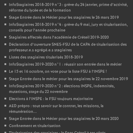
InfoStagiaires 2018-2019 n°3 : grève du 24 janvier, prime d’activité,
réforme du lycée et de la formation
Stage Entrée dans le Métier pour les stagiaires le 26 mars 2019
InfoStagiaires 2018-2019 n°4 : grève du 9 mai, jury et titularisation,
conseils pour l’année prochaine
Stagiaires affectés dans l’académie de Créteil 2019-2020
Déclaration d’ouverture
SNES
-
FSU
de la
CAPA
de titularisation des
professeur.e.s agrégé.e.s stagiaires
Listes des stagiaires titularisés 2018-2019
InfoStagiaires 2019-2020 n°1 : réussir son entrée dans le métier
Le 15 et 16 octobre, on vote pour la liste
FSU
à l’
INSPE
!
Stage Entrée dans le métier pour les stagiaires le 22 novembre 2019
InfoStagiaires 2019-2020 n°2 : élections
INSPE
, indemnités,
mutations, stage du 22 novembre
Elections à l’
INSPE
: la
FSU
toujours majoritaire
AED
prépro : tout savoir sur le contrat, les missions, la
rémunération...
Stage Entrée dans le Métier pour les stagiaires le 20 mars 2020
Confinement et titularisation