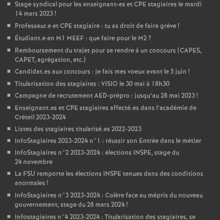
Stage syndical pour les enseignant-es et
CPE
stagiaires le mardi
14 mars 2023
!
Professeur.e et
CPE
stagiaire : tu as droit de faire grève
!
Étudiant.e en M1
MEEF
: que faire pour le M2
?
Remboursement du trajet pour se rendre à un concours (
CAPES
,
CAPET
, agrégation, etc.)
Candidat.es aux concours : je fais mes voeux avant le 5 juin
!
Titularisation des stagiaires :
VISIO
le 30 mai à 18h30
Campagne de recrutement
AED
-prépro : jusqu’au 28 mai 2023
!
Enseignant.es et
CPE
stagiaires affecté.es dans l’académie de
Créteil 2023-2024
Listes des stagiaires titularisé.es 2022-2023
InfoStagiaires 2023-2024 n°1 : réussir son Entrée dans le métier
InfoStagiaires n°2 2023-2024 : élections
INSPE
, stage du
24 novembre
La
FSU
remporte les élections
INSPE
tenues dans des conditions
anormales
!
InfoStagiaires n°3 2023-2024 : Colère face au mépris du nouveau
gouvernement, stage du 28 mars 2024
!
Infostagiaires n°4 2023-2024 : Titularisation des stagiaires, se