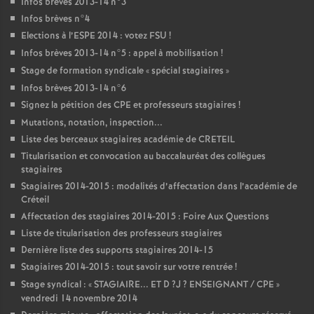
Infos brèves 2013-14 n°3
Infos brèves n°4
Elections à l’
ESPE
2014 : votez
FSU
!
Infos brèves 2013-14 n°5 : appel à mobilisation
!
Stage de formation syndicale «
spécial stagiaires
»
Infos brèves 2013-14 n°6
Signez la pétition des
CPE
et professeurs stagiaires
!
Mutations, notation, inspection...
Liste des berceaux stagiaires académie de
CRETEIL
Titularisation et convocation au baccalauréat des collègues
stagiaires
Stagiaires 2014-2015 : modalités d’affectation dans l’académie de
Créteil
Affectation des stagiaires 2014-2015 : Foire Aux Questions
Liste de titularisation des professeurs stagiaires
Dernière liste des supports stagiaires 2014-15
Stagiaires 2014-2015 : tout savoir sur votre rentrée
!
Stage syndical : «
STAGIAIRE
...
ET
D
?J
?
ENSEIGNANT
/
CPE
»
vendredi 14 novembre 2014