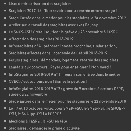
Liste de titularisation des stagiaires
Stagiaires 2017-18 : Tout savoir pour la rentrée et votre stage
!
Stage Entrée dans le métier pour les stagiaires le 24 novembre 2017
Atelier sur le travail des stagiaires avec Yves Baunay
Le
SNES
-
FSU
Créteil soutient la grève du 23 novembre à l’
ESPE
Affectation des stagiaires 2018-2019
Infostagiaires n°4 : préparer l’année prochaine, titularisation, ...
Stagiaires affectés dans l’académie de Créteil 2018-2019
Futurs stagiaires : démarches, logement, rentrée des stagiaires
Lauréats aux concours : Payer pour enseigner
? Non merci
!
InfoStagiaires 2018-2019 n°1 : réussir son entrée dans le métier
CVEC
, c’est toujours non
! Signez la pétition
!
InfoStagiaires 2018-2019 n°2 : grève du 9 octobre, élections
ESPE
,
stage du 22 novembre
Stage Entrée dans le métier pour les stagiaires le 22 novembre 2018
Le 17 et 18 octobre, votez pour
SNEP
-
FSU
, le
SNES
-
FSU
, le
SNUEP
-
FSU
, le SNUipp-
FSU
à l’
ESPE
!
Elections à l’
ESPE
: la
FSU
en tête
Stagiaires : demandez la prime d’activité
!