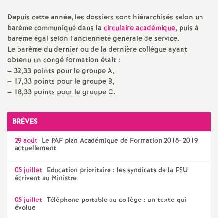
e
Depuis cette année, les dossiers sont hiérarchisés selon un
m
barème communiqué dans la
circulaire académique
, puis à
barème égal selon l’ancienneté générale de service.
Le barème du dernier ou de la dernière collègue ayant
e
obtenu un congé formation était :
–
32,33 points pour le groupe A,
n
–
17,33 points pour le groupe B,
–
18,33 points pour le groupe C.
t
BRÈVES
s
29 août
Le
PAF
plan Académique de Formation 2018- 2019
actuellement
d
05 juillet
Education prioritaire : les syndicats de la
FSU
e
écrivent au Ministre
S
05 juillet
Téléphone portable au collège : un texte qui
évolue