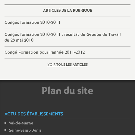
é
ARTICLES DE LA RUBRIQUE
O
Congés formation 2010-2011
Congés formation 2010-2011 : résultat du Groupe de Travail
r
du 28 mai 2010
Congé Formation pour l’année 2011-2012
l
VOIR TOUS LES ARTICLES
é
a
Plan du site
n
ACTU DES ÉTABLISSEMENTS
s
Val-de-Marne
T
Seine-Saint-Denis