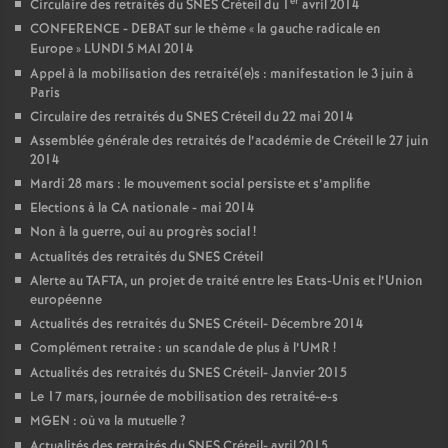
er
Circulaire des retraités du
SNES
Créteil du 1
avril 2014
CONFERENCE
-
DEBAT
sur le thème «
la gauche radicale en
Europe
»
LUNDI
5
MAI
2014
Appel à la mobilisation des retraité(e)s : manifestation le 3 juin à
Paris
Circulaire des retraités du
SNES
Créteil du 22 mai 2014
Assemblée générale des retraités de l’académie de Créteil le 27 juin
2014
Mardi 28 mars : le mouvement social persiste et s’amplifie
Elections à la
CA
nationale - mai 2014
Non à la guerre, oui au progrès social
!
Actualités des retraités du
SNES
Créteil
Alerte au
TAFTA
, un projet de traité entre les Etats-Unis et l’Union
européenne
Actualités des retraités du
SNES
Créteil- Décembre 2014
Complément retraite : un scandale de plus à l’
UMR
!
Actualités des retraités du
SNES
Créteil- Janvier 2015
Le 17 mars, journée de mobilisation des retraité-e-s
MGEN
: où va la mutuelle
?
Actualités des retraités du
SNES
Créteil- avril 2015