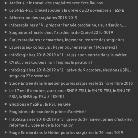
Atelier sur le travail des stagiaires avec Yves Baunay
Le
SNES
-
FSU
Créteil soutient la grève du 23 novembre à l’
ESPE
Affectation des stagiaires 2018-2019
Infostagiaires n°4 : préparer l’année prochaine, titularisation, ...
Stagiaires affectés dans l’académie de Créteil 2018-2019
Futurs stagiaires : démarches, logement, rentrée des stagiaires
Lauréats aux concours : Payer pour enseigner
? Non merci
!
InfoStagiaires 2018-2019 n°1 : réussir son entrée dans le métier
CVEC
, c’est toujours non
! Signez la pétition
!
InfoStagiaires 2018-2019 n°2 : grève du 9 octobre, élections
ESPE
,
stage du 22 novembre
Stage Entrée dans le métier pour les stagiaires le 22 novembre 2018
Le 17 et 18 octobre, votez pour
SNEP
-
FSU
, le
SNES
-
FSU
, le
SNUEP
-
FSU
, le SNUipp-
FSU
à l’
ESPE
!
Elections à l’
ESPE
: la
FSU
en tête
Stagiaires : demandez la prime d’activité
!
InfoStagiaires 2018-2019 n°3 : grève du 24 janvier, prime d’activité,
réforme du lycée et de la formation
Stage Entrée dans le Métier pour les stagiaires le 26 mars 2019