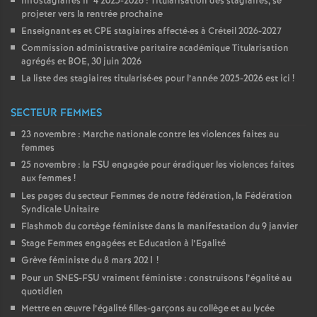
Infostagiaires n°4 2025-2026 : Titularisation des stagiaires, se
projeter vers la rentrée prochaine
Enseignant
·
es et
CPE
stagiaires affecté
·
es à Créteil 2026-2027
Commission administrative paritaire académique Titularisation
agrégés et
BOE
, 30 juin 2026
La liste des stagiaires titularisé
·
es pour l’année 2025-2026 est ici
!
SECTEUR FEMMES
23 novembre : Marche nationale contre les violences faites au
femmes
25 novembre : la
FSU
engagée pour éradiquer les violences faites
aux femmes
!
Les pages du secteur Femmes de notre fédération, la Fédération
Syndicale Unitaire
Flashmob du cortège féministe dans la manifestation du 9 janvier
Stage Femmes engagées et Education à l’Egalité
Grève féministe du 8 mars 2021
!
Pour un
SNES
-
FSU
vraiment féministe : construisons l’égalité au
quotidien
Mettre en œuvre l’égalité filles-garçons au collège et au lycée