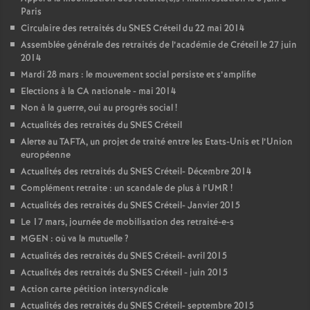
Paris
Circulaire des retraités du
SNES
Créteil du 22 mai 2014
Assemblée générale des retraités de l’académie de Créteil le 27 juin
2014
Mardi 28 mars : le mouvement social persiste et s’amplifie
Elections à la
CA
nationale - mai 2014
Non à la guerre, oui au progrès social
!
Actualités des retraités du
SNES
Créteil
Alerte au
TAFTA
, un projet de traité entre les Etats-Unis et l’Union
européenne
Actualités des retraités du
SNES
Créteil- Décembre 2014
Complément retraite : un scandale de plus à l’
UMR
!
Actualités des retraités du
SNES
Créteil- Janvier 2015
Le 17 mars, journée de mobilisation des retraité-e-s
MGEN
: où va la mutuelle
?
Actualités des retraités du
SNES
Créteil- avril 2015
Actualités des retraités du
SNES
Créteil - juin 2015
Action carte pétition intersyndicale
Actualités des retraités du
SNES
Créteil- septembre 2015