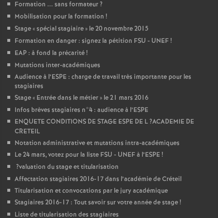
Formation ... sans formateur
?
Mobilisation pour la formation
!
Stage «
spécial stagiaire
» le 20 novembre 2015
Formation en danger : signez la pétition
FSU
-
UNEF
!
EAP
: à fond la précarité
!
Mutations inter-académiques
Audience à l’
ESPE
: charge de travail très importante pour les
stagiaires
Stage «
Entrée dans le métier
» le 21 mars 2016
Infos brèves stagiaires n°4 : audience à l’
ESPE
ENQUETE
CONDITIONS
DE
STAGE
ESPE
DE
L
?
ACADEMIE
DE
CRETEIL
Notation administrative et mutations intra-académiques
Le 24 mars, votez pour la liste
FSU
-
UNEF
à l’
ESPE
!
?valuation du stage et titularisation
Affectation stagiaires 2016-17 dans l’académie de Créteil
Titularisation et convocations par le jury académique
Stagiaires 2016-17 : Tout savoir sur votre année de stage
!
Liste de titularisation des stagiaires