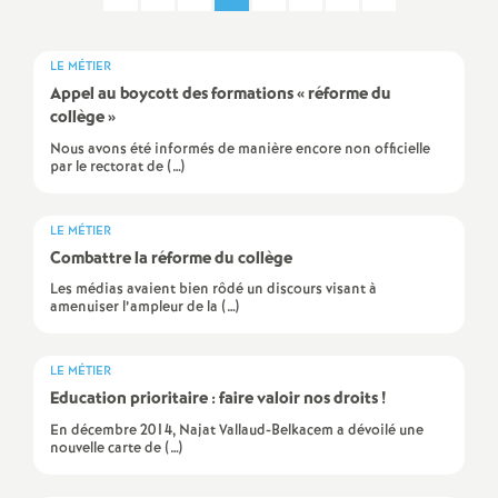
a
LE MÉTIER
t
Appel au boycott des formations «
réforme du
collège
»
i
Nous avons été informés de manière encore non officielle
par le rectorat de (…)
o
LE MÉTIER
Combattre la réforme du collège
n
Les médias avaient bien rôdé un discours visant à
amenuiser l’ampleur de la (…)
a
l
LE MÉTIER
Education prioritaire : faire valoir nos droits
!
d
En décembre 2014, Najat Vallaud-Belkacem a dévoilé une
nouvelle carte de (…)