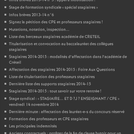
Infos brèves 2013-14 n°5 : appel à mobilisation
!
Stage de formation syndicale «
spécial stagiaires
»
Infos brèves 2013-14 n°6
Signez la pétition des
CPE
et professeurs stagiaires
!
Mutations, notation, inspection...
Liste des berceaux stagiaires académie de
CRETEIL
Titularisation et convocation au baccalauréat des collègues
stagiaires
Stagiaires 2014-2015 : modalités d’affectation dans l’académie de
Créteil
Affectation des stagiaires 2014-2015 : Foire Aux Questions
Liste de titularisation des professeurs stagiaires
Dernière liste des supports stagiaires 2014-15
Stagiaires 2014-2015 : tout savoir sur votre rentrée
!
Stage syndical : «
STAGIAIRE
...
ET
D
?J
?
ENSEIGNANT
/
CPE
»
vendredi 14 novembre 2014
Dernière minute : affectation des lauréat-e-s du concours réservé
Formation des professeurs et
CPE
stagiaires
Les principales indemnités
Anciens contractuels : profitez de la fin de clause butoir pour un