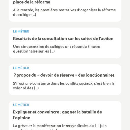
e
place de la réforme
A la rentrée, les premières tentatives d’organiser la réforme
m
du collège (…)
e
LE MÉTIER
Résultats de la consultation sur les suites de l’action
n
Une cinquantaine de collèges ont répondu à notre
questionnaire sur les (…)
t
LE MÉTIER
s
? propos du «
devoir de réserve
» des fonctionnaires
S’il est une constante dans les conflits sociaux, c’est bien la
volonté des (…)
d
e
LE MÉTIER
Expliquer et convaincre : gagner la bataille de
l’opinion.
S
La grève et la manifestation intersyndicales du 11 juin