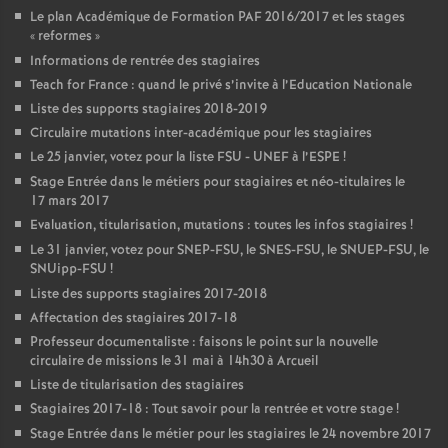
Le plan Académique de Formation
PAF
2016/2017 et les stages
«
reformes
»
Informations de rentrée des stagiaires
Teach for France : quand le privé s’invite à l’Education Nationale
Liste des supports stagiaires 2018-2019
Circulaire mutations inter-académique pour les stagiaires
Le 25 janvier, votez pour la liste
FSU
-
UNEF
à l’
ESPE
!
Stage Entrée dans le métiers pour stagiaires et néo-titulaires le
17 mars 2017
Evaluation, titularisation, mutations : toutes les infos stagiaires
!
Le 31 janvier, votez pour
SNEP
-
FSU
, le
SNES
-
FSU
, le
SNUEP
-
FSU
, le
SNUipp-
FSU
!
Liste des supports stagiaires 2017-2018
Affectation des stagiaires 2017-18
Professeur documentaliste : faisons le point sur la nouvelle
circulaire de missions le 31 mai à 14h30 à Arcueil
Liste de titularisation des stagiaires
Stagiaires 2017-18 : Tout savoir pour la rentrée et votre stage
!
Stage Entrée dans le métier pour les stagiaires le 24 novembre 2017