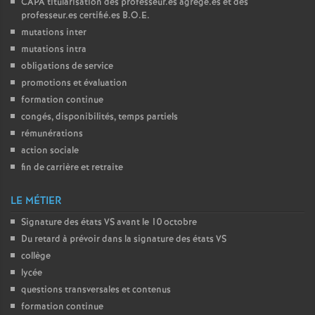
CAPA
titularisation des professeur.es agrégé.es et des
professeur.es certifié.es
B.O.E.
mutations inter
mutations intra
obligations de service
promotions et évaluation
formation continue
congés, disponibilités, temps partiels
rémunérations
action sociale
fin de carrière et retraite
LE MÉTIER
Signature des états
VS
avant le 10 octobre
Du retard à prévoir dans la signature des états
VS
collège
lycée
questions transversales et contenus
formation continue