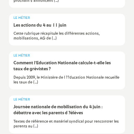
prochain s’annoncent (…)
e
c
LE MÉTIER
Les actions du 4 au 11 juin
o
Cette rubrique récapitule les différentes actions,
mobilisations, AG de (…)
n
LE MÉTIER
Comment l’Education Nationale calcule-t-elle les
d
taux de grévistes
?
Depuis 2009, le Ministère de l ??ducation Nationale recueille
d
les taux de (…)
e
LE MÉTIER
Journée nationale de mobilisation du 4 juin :
g
débattre avec les parents d
?élèves
Textes de référence et matériel syndical pour rencontrer les
r
parents au (…)