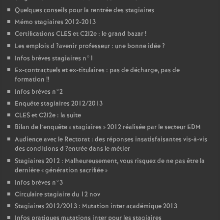
Quelques conseils pour la rentrée des stagiaires
Mémo stagiaires 2012-2013
Certifications
CLES
et C2I2e : le grand bazar
!
Les emplois d
?avenir professeur : une bonne idée
?
Infos brèves stagiaires n°1
Ex-contractuels et ex-titulaires : pas de décharge, pas de
formation
!!
Infos brèves n°2
Enquête stagiaires 2012/2013
CLES
et C2I2e : la suite
Bilan de l’enquête «
stagiaires
» 2012 réalisée par le secteur
EDM
Audience avec le Rectorat : des réponses insatisfaisantes vis-à-vis
des conditions d
?entrée dans le métier
Stagiaires 2012 : Malheureusement, vous risquez de ne pas être la
dernière «
génération sacrifiée
»
Infos brèves n°3
Circulaire stagiaire du 12 nov
Stagiaires 2012/2013 : Mutation inter académique 2013
Infos pratiques mutations inter pour les stagiaires