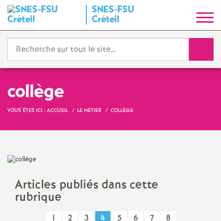
SNES
-
FSU
S
Créteil
y
Reche
n
d
collège
i
VOUS ÊTES ICI :
ACCUEIL
LE MÉTIER
COLLÈGE
c
a
Articles publiés dans cette
t
rubrique
N
1
2
3
4
5
6
7
8