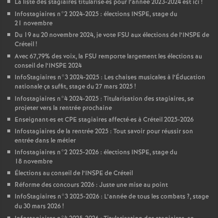
La liste des stagiaires titularisé
·
es pour l’année 2023-2024 est ici
!
Infostagiaires n°2 2024-2025 : élections
INSPE
, stage du
21 novembre
Du 19 au 20 novembre 2024, je vote
FSU
aux élections de l’
INSPE
de
Créteil
!
Avec 67,79% des voix, la
FSU
remporte largement les élections au
conseil de l’
INSPE
2024
InfoStagiaires n°3 2024-2025 : Les chaises musicales à l’Éducation
nationale ça suffit, stage du 27 mars 2025
!
Infostagiaires n°4 2024-2025 : Titularisation des stagiaires, se
projeter vers la rentrée prochaine
Enseignant
·
es et
CPE
stagiaires affecté
·
es à Créteil 2025-2026
Infostagiaires de la rentrée 2025 : Tout savoir pour réussir son
entrée dans le métier
Infostagiaires n°2 2025-2026 : élections
INSPE
, stage du
18 novembre
Élections au conseil de l’
INSPE
de Créteil
Réforme des concours 2026 : Juste une mise au point
InfoStagiaires n°3 2025-2026 : L’année de tous les combats
?, stage
du 30 mars 2026
!