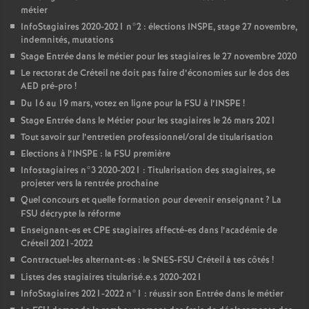
métier
InfoStagiaires 2020-2021 n°2 : élections
INSPE
, stage 27 novembre,
indemnités, mutations
Stage Entrée dans le métier pour les stagiaires le 27 novembre 2020
Le rectorat de Créteil ne doit pas faire d’économies sur le dos des
AED
pré-pro
!
Du 16 au 19 mars, votez en ligne pour la
FSU
à l’
INSPE
!
Stage Entrée dans le Métier pour les stagiaires le 26 mars 2021
Tout savoir sur l’entretien professionnel/oral de titularisation
Elections à l’
INSPE
: la
FSU
première
Infostagiaires n°3 2020-2021 : Titularisation des stagiaires, se
projeter vers la rentrée prochaine
Quel concours et quelle formation pour devenir enseignant
? La
FSU
décrypte la réforme
Enseignant-es et
CPE
stagiaires affecté-es dans l’académie de
Créteil 2021-2022
Contractuel-les alternant-es : le
SNES
-
FSU
Créteil à tes côtés
!
Listes des stagiaires titularisé.e.s 2020-2021
InfoStagiaires 2021-2022 n°1 : réussir son Entrée dans le métier