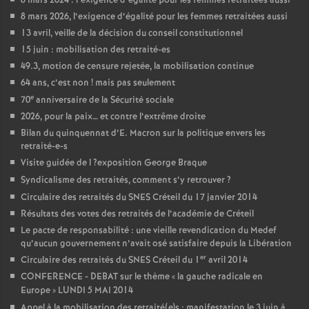
8 mars 2024 : l’exigence d’égalité pour les femmes retraitées aussi
8 mars 2026, l’exigence d’égalité pour les femmes retraitées aussi
13 avril, veille de la décision du conseil constitutionnel
15 juin : mobilisation des retraité-es
49.3, motion de censure rejetée, la mobilisation continue
64 ans, c’est non
! mais pas seulement
e
70
anniversaire de la Sécurité sociale
2026, pour la paix… et contre l’extrême droite
Bilan du quinquennat d’E. Macron sur la politique envers les
retraité-e-s
Visite guidée de l
?exposition George Braque
Syndicalisme des retraités, comment s’y retrouver
?
Circulaire des retraités du
SNES
Créteil du 17 janvier 2014
Résultats des votes des retraités de l’académie de Créteil
Le pacte de responsabilité : une vieille revendication du Medef
qu’aucun gouvernement n’avait osé satisfaire depuis la Libération
er
Circulaire des retraités du
SNES
Créteil du 1
avril 2014
CONFERENCE
-
DEBAT
sur le thème «
la gauche radicale en
Europe
»
LUNDI
5
MAI
2014
Appel à la mobilisation des retraité(e)s : manifestation le 3 juin à