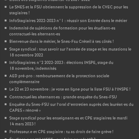
Le
SNES
et la
FSU
obtiennent la suppression de la
CVEC
pour les
stagiaires
!
InfoStagiaires 2022-2023 n°1 : réussir son Entrée dans le métier
Indemnité de sujétions de formation pour les étudiant-es
contractuel-les alternant-es
Bienvenue dans le métier, le Snes-Fsu Créteil à tes côtés
!
Stage syndical : tout savoir sur l’année de stage et les mutations le
18 novembre 2022
InfoStagiaires n°2 2022-2023 : élections
INSPE
, stage du
18 novembre, indemnités
AED
pré-pro : remboursement de la protection sociale
complémentaire
Le 22 et 23 novembre : je vote en ligne pour la liste
FSU
à l’
INSPE
!
Contractuel
·
les alternant
·
es : grande enquête du Snes-
FSU
Enquête du Snes-
FSU
sur l’oral d’entretien auprès des lauréat•es du
CAPES
«
rénové
»
Stage syndical pour les enseignant-es et
CPE
stagiaires le mardi
14 mars 2023
!
Professeur.e et
CPE
stagiaire : tu as droit de faire grève
!