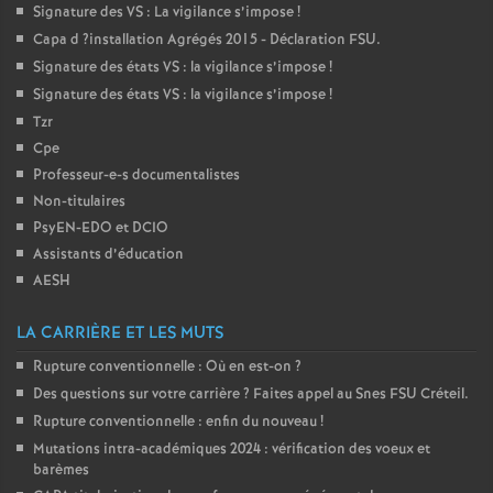
Signature des
VS
: La vigilance s’impose
!
Capa d
?installation Agrégés 2015 - Déclaration
FSU
.
Signature des états
VS
: la vigilance s’impose
!
Signature des états
VS
: la vigilance s’impose
!
Tzr
Cpe
Professeur-e-s documentalistes
Non-titulaires
PsyEN-
EDO
et
DCIO
Assistants d’éducation
AESH
LA CARRIÈRE ET LES MUTS
Rupture conventionnelle : Où en est-on
?
Des questions sur votre carrière
? Faites appel au Snes
FSU
Créteil.
Rupture conventionnelle : enfin du nouveau
!
Mutations intra-académiques 2024 : vérification des voeux et
barèmes