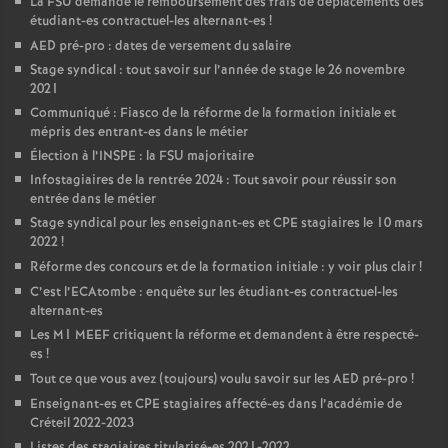
La
FSU
demande le remboursement des frais de déplacements des
étudiant-es contractuel-les alternant-es
!
AED
pré-pro : dates de versement du salaire
Stage syndical : tout savoir sur l’année de stage le 26 novembre
2021
Communiqué : Fiasco de la réforme de la formation initiale et
mépris des entrant-es dans le métier
Élection à l’
INSPE
: la
FSU
majoritaire
Infostagiaires de la rentrée 2024 : Tout savoir pour réussir son
entrée dans le métier
Stage syndical pour les enseignant-es et
CPE
stagiaires le 10 mars
2022
!
Réforme des concours et de la formation initiale : y voir plus clair
!
C’est l’ECAtombe : enquête sur les étudiant-es contractuel-les
alternant-es
Les M1
MEEF
critiquent la réforme et demandent à être respecté-
es
!
Tout ce que vous avez (toujours) voulu savoir sur les
AED
pré-pro
!
Enseignant-es et
CPE
stagiaires affecté-es dans l’académie de
Créteil 2022-2023
Listes des stagiaires titularisé-es 2021-2022