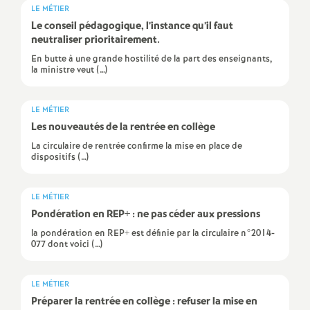
e
LE MÉTIER
Le conseil pédagogique, l’instance qu’il faut
s
neutraliser prioritairement.
En butte à une grande hostilité de la part des enseignants,
E
la ministre veut (…)
n
LE MÉTIER
Les nouveautés de la rentrée en collège
s
La circulaire de rentrée confirme la mise en place de
dispositifs (…)
e
LE MÉTIER
i
Pondération en
REP
+ : ne pas céder aux pressions
la pondération en REP+ est définie par la circulaire n°2014-
g
077 dont voici (…)
n
LE MÉTIER
Préparer la rentrée en collège : refuser la mise en