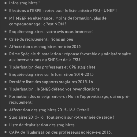
Infos stagiaires
!
Elections à l’
ESPE
: votez pour la liste unitaire
FSU
-
UNEF
!
M1
MEEF
en alternance : Moins de formation, plus de
compagnonnage : c
?est
NON
!
Enquête stagiaires : votre avis nous intéresse
!
Crise du recrutement : rions un peu
Affectation des stagiaires rentrée 2015
Prime Spéciale d’Installation : réponse favorable du ministère suite
aux interventions du
SNES
et de la
FSU
Titularisation des professeurs et
CPE
stagiaires
Enquête stagiaires sur la formation 2014-2015
Dernière liste des supports stagiaires 2015-16
Titularisation : le
SNES
défend vos revendications
Formation des enseignant-e-s : Non à l’apprentissage, oui au pré-
recrutement
!
Affectation des stagiaires 2015-16 à Créteil
Stagiaires 2015-16 : Tout savoir sur votre année de stage
!
Liste de titularisation des stagiaires
CAPA
de Titularisation des professeurs agrégé-e-s 2015.