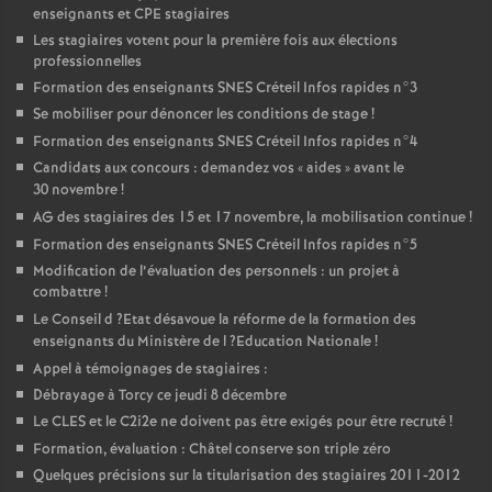
enseignants et
CPE
stagiaires
Les stagiaires votent pour la première fois aux élections
professionnelles
Formation des enseignants
SNES
Créteil Infos rapides n°3
Se mobiliser pour dénoncer les conditions de stage
!
Formation des enseignants
SNES
Créteil Infos rapides n°4
Candidats aux concours : demandez vos «
aides
» avant le
30 novembre
!
AG
des stagiaires des 15 et 17 novembre, la mobilisation continue
!
Formation des enseignants
SNES
Créteil Infos rapides n°5
Modification de l’évaluation des personnels : un projet à
combattre
!
Le Conseil d
?Etat désavoue la réforme de la formation des
enseignants du Ministère de l
?Education Nationale
!
Appel à témoignages de stagiaires :
Débrayage à Torcy ce jeudi 8 décembre
Le
CLES
et le C2i2e ne doivent pas être exigés pour être recruté
!
Formation, évaluation : Châtel conserve son triple zéro
Quelques précisions sur la titularisation des stagiaires 2011-2012