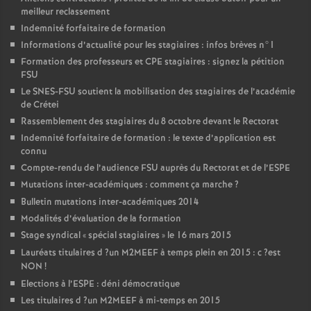
meilleur reclassement
Indemnité forfaitaire de formation
Informations d’actualité pour les stagiaires : infos brèves n°1
Formation des professeurs et
CPE
stagiaires : signez la pétition
FSU
Le
SNES
-
FSU
soutient la mobilisation des stagiaires de l’académie
de Crétei
Rassemblement des stagiaires du 8 octobre devant le Rectorat
Indemnité forfaitaire de formation : le texte d’application est
connu
Compte-rendu de l’audience
FSU
auprès du Rectorat et de l’
ESPE
Mutations inter-académiques : comment ça marche
?
Bulletin mutations inter-académiques 2014
Modalités d’évaluation de la formation
Stage syndical «
spécial stagiaires
» le 16 mars 2015
Lauréats titulaires d
?un
M2MEEF
à temps plein en 2015 : c
?est
NON
!
Elections à l’
ESPE
: déni démocratique
Les titulaires d
?un
M2MEEF
à mi-temps en 2015