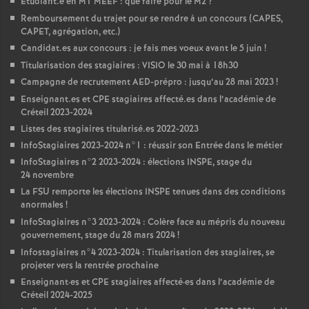
Étudiant.e en M1
MEEF
: que faire pour le M2
?
Remboursement du trajet pour se rendre à un concours (
CAPES
,
CAPET
, agrégation, etc.)
Candidat.es aux concours : je fais mes voeux avant le 5 juin
!
Titularisation des stagiaires :
VISIO
le 30 mai à 18h30
Campagne de recrutement
AED
-prépro : jusqu’au 28 mai 2023
!
Enseignant.es et
CPE
stagiaires affecté.es dans l’académie de
Créteil 2023-2024
Listes des stagiaires titularisé.es 2022-2023
InfoStagiaires 2023-2024 n°1 : réussir son Entrée dans le métier
InfoStagiaires n°2 2023-2024 : élections
INSPE
, stage du
24 novembre
La
FSU
remporte les élections
INSPE
tenues dans des conditions
anormales
!
InfoStagiaires n°3 2023-2024 : Colère face au mépris du nouveau
gouvernement, stage du 28 mars 2024
!
Infostagiaires n°4 2023-2024 : Titularisation des stagiaires, se
projeter vers la rentrée prochaine
Enseignant
·
es et
CPE
stagiaires affecté
·
es dans l’académie de
Créteil 2024-2025