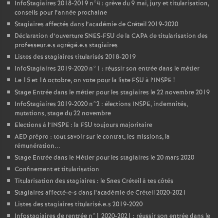
InfoStagiaires 2018-2019 n°4 : grève du 9 mai, jury et titularisation,
conseils pour l’année prochaine
Stagiaires affectés dans l’académie de Créteil 2019-2020
Déclaration d’ouverture
SNES
-
FSU
de la
CAPA
de titularisation des
professeur.e.s agrégé.e.s stagiaires
Listes des stagiaires titularisés 2018-2019
InfoStagiaires 2019-2020 n°1 : réussir son entrée dans le métier
Le 15 et 16 octobre, on vote pour la liste
FSU
à l’
INSPE
!
Stage Entrée dans le métier pour les stagiaires le 22 novembre 2019
InfoStagiaires 2019-2020 n°2 : élections
INSPE
, indemnités,
mutations, stage du 22 novembre
Elections à l’
INSPE
: la
FSU
toujours majoritaire
AED
prépro : tout savoir sur le contrat, les missions, la
rémunération...
Stage Entrée dans le Métier pour les stagiaires le 20 mars 2020
Confinement et titularisation
Titularisation des stagiaires : le Snes Créteil à tes côtés
Stagiaires affecté-e-s dans l’académie de Créteil 2020-2021
Listes des stagiaires titularisé.e.s 2019-2020
Infostagiaires de rentrée n°1 2020-2021 : réussir son entrée dans le