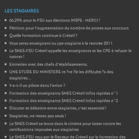
LES STAGIAIRES
66,29% pour la
FSU
aux élections
INSPE
:
MERCI
!
Pétition pour l’augmentation du nombre de postes aux concours
Quelle formation continue à Créteil
?
Vous serez enseignant ou cpe stagiaire à la rentrée 2011
Le
SNES
-
FSU
Créteil appelle les enseignants et les
CPE
à refuser le
tutorat
!
Entretien avec des chefs d’établissements.
UNE
ETUDE
DU
MINISTERE
re
?ve
?le les difficulte
?s des
stagiaires...
Y-a-t-il un pilote dans l’avion
?
Formation des enseignants
SNES
Créteil Infos rapides n°1
Formation des enseignants
SNES
Créteil Infos rapides n°2
Discuter et débattre entre stagiaires, c’est essentiel
!
Stagiaires, ne restez pas seuls
!
Le
SNES
Créteil se lance dans le cinéma pour lutter contre les
certifications imposées aux stagiaires
Le
SNES
-
FSU
reçu par le Recteur de Créteil sur la formation des