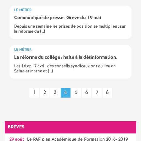
é
LE MÉTIER
Communiqué de presse . Grève du 19 mai
O
Depuis une semaine les prises de position se multiplient sur
la réforme du (…)
r
LE MÉTIER
l
La réforme du collège : halte à la désinformation.
Les 16 et 17 avril, des conseils syndicaux ont eu lieu en
é
Seine et Marne et (…)
a
1
2
3
4
5
6
7
8
n
s
BRÈVES
T
29 août
Le
PAF
plan Académique de Formation 2018- 2019