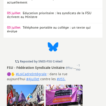
actuellement
o
05 juillet
Education prioritaire : les syndicats de la
FSU
écrivent au Ministre
u
05 juillet
Téléphone portable au collège : un texte qui
évolue
r
s