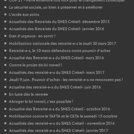
COP
21 - Faire entendre nos voix pour le changement climatique
La sécurité sociale, un bien à préserver et à améliorer
L’accès aux soins
Actualités des Retraités du
SNES
Créteil- décembre 2015
Actualités des Retraités du
SNES
Créteil- janvier 2016
Etat d’urgence : en sortir
!
Mobilisation nationale des retraité-e-s le jeudi 30 mars 2017
Retraité-e-s, le 10 mars défendons notre pouvoir d’achat
Actualité des Retraité-e-s du
SNES
Créteil- mars 2016
Contre le projet de loi travail
!
Actualités des retraité-e-s du
SNES
Créteil- mars 2017
Jeudi 9 juin. Pouvoir d’achat : les retraité-e-s ne renoncent pas
!
Actualité des retraité-e-s du
SNES
Créteil- juin 2016
En lutte dès la rentrée
Abroger la loi travail, c’est possible
!
Actualité des Retraité-e-s du
SNES
Créteil - octobre 2016
Mobilisation contre le
TAFTA
et le
CETA
le samedi 15 octobre
Actualités des retraité-e-s du
SNES
Créteil - novembre 2016
Actualités des retraité-e-s du
SNES
Créteil- janvier 2017