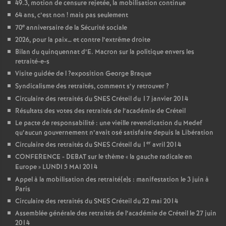
49.3, motion de censure rejetée, la mobilisation continue
64 ans, c’est non
! mais pas seulement
e
70
anniversaire de la Sécurité sociale
2026, pour la paix… et contre l’extrême droite
Bilan du quinquennat d’E. Macron sur la politique envers les
retraité-e-s
Visite guidée de l
?exposition George Braque
Syndicalisme des retraités, comment s’y retrouver
?
Circulaire des retraités du
SNES
Créteil du 17 janvier 2014
Résultats des votes des retraités de l’académie de Créteil
Le pacte de responsabilité : une vieille revendication du Medef
qu’aucun gouvernement n’avait osé satisfaire depuis la Libération
er
Circulaire des retraités du
SNES
Créteil du 1
avril 2014
CONFERENCE
-
DEBAT
sur le thème «
la gauche radicale en
Europe
»
LUNDI
5
MAI
2014
Appel à la mobilisation des retraité(e)s : manifestation le 3 juin à
Paris
Circulaire des retraités du
SNES
Créteil du 22 mai 2014
Assemblée générale des retraités de l’académie de Créteil le 27 juin
2014