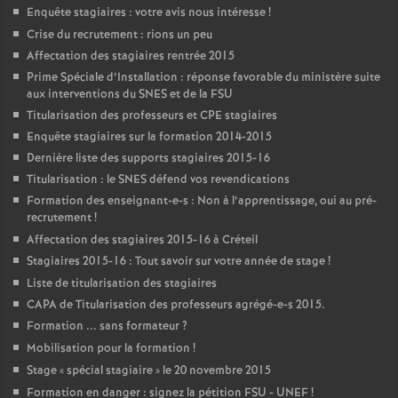
Enquête stagiaires : votre avis nous intéresse
!
Crise du recrutement : rions un peu
Affectation des stagiaires rentrée 2015
Prime Spéciale d’Installation : réponse favorable du ministère suite
aux interventions du
SNES
et de la
FSU
Titularisation des professeurs et
CPE
stagiaires
Enquête stagiaires sur la formation 2014-2015
Dernière liste des supports stagiaires 2015-16
Titularisation : le
SNES
défend vos revendications
Formation des enseignant-e-s : Non à l’apprentissage, oui au pré-
recrutement
!
Affectation des stagiaires 2015-16 à Créteil
Stagiaires 2015-16 : Tout savoir sur votre année de stage
!
Liste de titularisation des stagiaires
CAPA
de Titularisation des professeurs agrégé-e-s 2015.
Formation ... sans formateur
?
Mobilisation pour la formation
!
Stage «
spécial stagiaire
» le 20 novembre 2015
Formation en danger : signez la pétition
FSU
-
UNEF
!