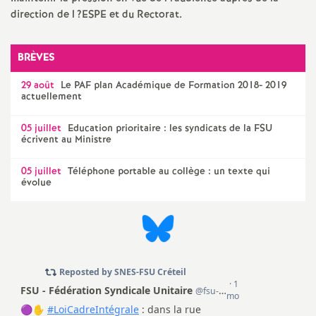
e
direction de l
?
ESPE
et du Rectorat.
m
BRÈVES
e
29 août
Le
PAF
plan Académique de Formation 2018- 2019
actuellement
n
05 juillet
Education prioritaire : les syndicats de la
FSU
écrivent au Ministre
t
05 juillet
Téléphone portable au collège : un texte qui
s
évolue
d
e
S