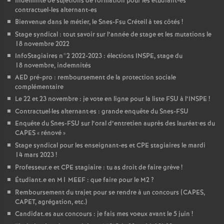
Indemnité de sujétions de formation pour les étudiant-es
contractuel-les alternant-es
Bienvenue dans le métier, le Snes-Fsu Créteil à tes côtés
!
Stage syndical : tout savoir sur l’année de stage et les mutations le
18 novembre 2022
InfoStagiaires n°2 2022-2023 : élections
INSPE
, stage du
18 novembre, indemnités
AED
pré-pro : remboursement de la protection sociale
complémentaire
Le 22 et 23 novembre : je vote en ligne pour la liste
FSU
à l’
INSPE
!
Contractuel
·
les alternant
·
es : grande enquête du Snes-
FSU
Enquête du Snes-
FSU
sur l’oral d’entretien auprès des lauréat•es du
CAPES
«
rénové
»
Stage syndical pour les enseignant-es et
CPE
stagiaires le mardi
14 mars 2023
!
Professeur.e et
CPE
stagiaire : tu as droit de faire grève
!
Étudiant.e en M1
MEEF
: que faire pour le M2
?
Remboursement du trajet pour se rendre à un concours (
CAPES
,
CAPET
, agrégation, etc.)
Candidat.es aux concours : je fais mes voeux avant le 5 juin
!