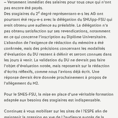
e
–
Versement immédiat des salaires pour tous ceux qui n’ont
pas encore été payés.
s
d
Des stagiaires du 2
degré représentant-e-s les
AG
ont
pourtant été reçu-e-s avec la délégation du SNUipp-
FSU
qui
E
avait obtenu une audience au préalable. La délégation n’a
pas obtenu satisfaction sur ses revendications, notamment
en ce qui concerne l’inscription au Diplôme Universitaire.
n
L’abandon de l’exigence de rédaction du mémoire a été
confirmée, mais des précisions concernant les modalités
s
d’évaluation du
DU
restent à définir et seront connues dans
les jours à venir. La validation du
DU
ne devrait pas faire
e
l’objet d’évaluation notée, mais reposerait sur la rédaction
d’écrits réflexifs, comme nous l’avions déjà écrit. Une
réponse devrait être donnée prochainement à propos de
i
l’allègement du M2.
g
Pour le
SNES
-
FSU
, la mise en place d’une véritable formation
adaptée aux besoins des stagiaires est indispensable.
n
Continuez à vous mobiliser sur les sites de l
?
ESPE
afin de
maintenir la pression en vue de l
?audience auprès de la