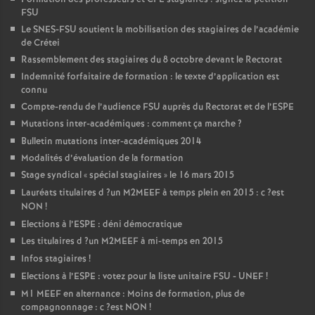
FSU
Le
SNES
-
FSU
soutient la mobilisation des stagiaires de l’académie
de Crétei
Rassemblement des stagiaires du 8 octobre devant le Rectorat
Indemnité forfaitaire de formation : le texte d’application est
connu
Compte-rendu de l’audience
FSU
auprès du Rectorat et de l’
ESPE
Mutations inter-académiques : comment ça marche
?
Bulletin mutations inter-académiques 2014
Modalités d’évaluation de la formation
Stage syndical «
spécial stagiaires
» le 16 mars 2015
Lauréats titulaires d
?un
M2MEEF
à temps plein en 2015 : c
?est
NON
!
Elections à l’
ESPE
: déni démocratique
Les titulaires d
?un
M2MEEF
à mi-temps en 2015
Infos stagiaires
!
Elections à l’
ESPE
: votez pour la liste unitaire
FSU
-
UNEF
!
M1
MEEF
en alternance : Moins de formation, plus de
compagnonnage : c
?est
NON
!