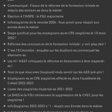
Communiqué : Fiasco de la réforme de la formation initiale et
mépris des entrant-es dans le métier
Élection à l’
INSPE
: la
FSU
majoritaire
Infostagiaires de la rentrée 2024 : Tout savoir pour réussir son
entrée dans le métier
Stage syndical pour les enseignant-es et
CPE
stagiaires le 10 mars
2022
!
Réforme des concours et de la formation initiale : y voir plus clair
!
C’est l’ECAtombe : enquête sur les étudiant-es contractuel-les
alternant-es
Les M1
MEEF
critiquent la réforme et demandent à être respecté-
es
!
Tout ce que vous avez (toujours) voulu savoir sur les
AED
pré-pro
!
Enseignant-es et
CPE
stagiaires affecté-es dans l’académie de
Créteil 2022-2023
Listes des stagiaires titularisé-es 2021-2022
Le
SNES
et la
FSU
obtiennent la suppression de la
CVEC
pour les
stagiaires
!
InfoStagiaires 2022-2023 n°1 : réussir son Entrée dans le métier