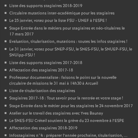
Liste des supports stagiaires 2018-2019
Circulaire mutations inter-académique pour les stagiaires
Le 25 janvier, votez pour la liste
FSU
-
UNEF
à l’
ESPE
!
Stage Entrée dans le métiers pour stagiaires et néo-titulaires le
17 mars 2017
Evaluation, titularisation, mutations : toutes les infos stagiaires
!
Le 31 janvier, votez pour
SNEP
-
FSU
, le
SNES
-
FSU
, le
SNUEP
-
FSU
, le
SNUipp-
FSU
!
Liste des supports stagiaires 2017-2018
Affectation des stagiaires 2017-18
Professeur documentaliste : faisons le point sur la nouvelle
circulaire de missions le 31 mai à 14h30 à Arcueil
Liste de titularisation des stagiaires
Stagiaires 2017-18 : Tout savoir pour la rentrée et votre stage
!
Stage Entrée dans le métier pour les stagiaires le 24 novembre 2017
Atelier sur le travail des stagiaires avec Yves Baunay
Le
SNES
-
FSU
Créteil soutient la grève du 23 novembre à l’
ESPE
Affectation des stagiaires 2018-2019
Infostagiaires n°4 : préparer l’année prochaine, titularisation, ...