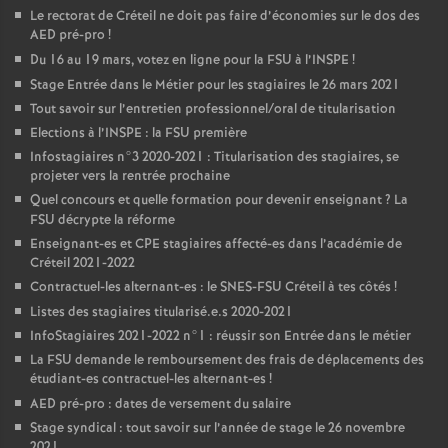
Le rectorat de Créteil ne doit pas faire d’économies sur le dos des
AED
pré-pro
!
Du 16 au 19 mars, votez en ligne pour la
FSU
à l’
INSPE
!
Stage Entrée dans le Métier pour les stagiaires le 26 mars 2021
Tout savoir sur l’entretien professionnel/oral de titularisation
Elections à l’
INSPE
: la
FSU
première
Infostagiaires n°3 2020-2021 : Titularisation des stagiaires, se
projeter vers la rentrée prochaine
Quel concours et quelle formation pour devenir enseignant
? La
FSU
décrypte la réforme
Enseignant-es et
CPE
stagiaires affecté-es dans l’académie de
Créteil 2021-2022
Contractuel-les alternant-es : le
SNES
-
FSU
Créteil à tes côtés
!
Listes des stagiaires titularisé.e.s 2020-2021
InfoStagiaires 2021-2022 n°1 : réussir son Entrée dans le métier
La
FSU
demande le remboursement des frais de déplacements des
étudiant-es contractuel-les alternant-es
!
AED
pré-pro : dates de versement du salaire
Stage syndical : tout savoir sur l’année de stage le 26 novembre
2021