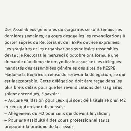
a
t
Des Assemblées générales de stagiaires se sont tenues ces
dernières semaines, au cours desquelles les revendications à
i
porter auprès du Rectorat et de l’
ESPE
ont été exprimées.
Les stagiaires et les organisations syndicales rassemblés
o
devant le Rectorat le mercredi 8 octobre ont formulé une
demande d’audience intersyndicale associant les délégués
n
mandatés des assemblées générales des sites de l’
ESPE
.
Madame la Rectrice a refusé de recevoir la délégation, ce qui
est inacceptable. Cette délégation doit être reçue dans les
a
plus brefs délais pour que les revendications des stagiaires
soient entendues, à savoir :
l
–
Aucune validation pour ceux qui sont déjà titulaire d’un M2
et ceux qui en sont dispensés
;
d
–
Allègement du M2 pour ceux qui doivent le valider
;
–
Pour une assiduité à des cours professionnalisants
préparant la pratique de la classe
;