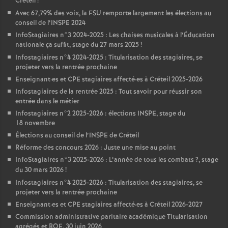
Créteil
!
Avec 67,79% des voix, la
FSU
remporte largement les élections au
conseil de l’
INSPE
2024
InfoStagiaires n°3 2024-2025 : Les chaises musicales à l’Éducation
nationale ça suffit, stage du 27 mars 2025
!
Infostagiaires n°4 2024-2025 : Titularisation des stagiaires, se
projeter vers la rentrée prochaine
Enseignant
·
es et
CPE
stagiaires affecté
·
es à Créteil 2025-2026
Infostagiaires de la rentrée 2025 : Tout savoir pour réussir son
entrée dans le métier
Infostagiaires n°2 2025-2026 : élections
INSPE
, stage du
18 novembre
Élections au conseil de l’
INSPE
de Créteil
Réforme des concours 2026 : Juste une mise au point
InfoStagiaires n°3 2025-2026 : L’année de tous les combats
?, stage
du 30 mars 2026
!
Infostagiaires n°4 2025-2026 : Titularisation des stagiaires, se
projeter vers la rentrée prochaine
Enseignant
·
es et
CPE
stagiaires affecté
·
es à Créteil 2026-2027
Commission administrative paritaire académique Titularisation
agrégés et
BOE
, 30 juin 2026