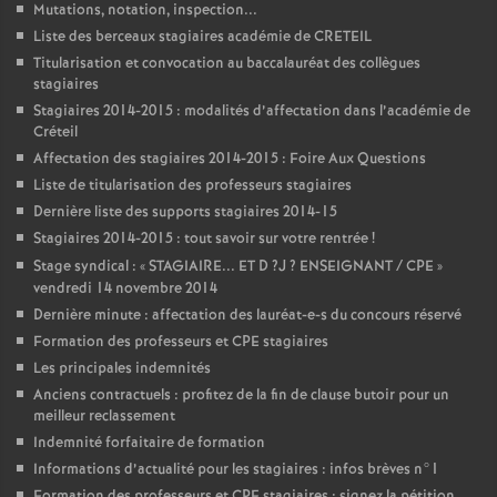
Mutations, notation, inspection...
Liste des berceaux stagiaires académie de
CRETEIL
Titularisation et convocation au baccalauréat des collègues
stagiaires
Stagiaires 2014-2015 : modalités d’affectation dans l’académie de
Créteil
Affectation des stagiaires 2014-2015 : Foire Aux Questions
Liste de titularisation des professeurs stagiaires
Dernière liste des supports stagiaires 2014-15
Stagiaires 2014-2015 : tout savoir sur votre rentrée
!
Stage syndical : «
STAGIAIRE
...
ET
D
?J
?
ENSEIGNANT
/
CPE
»
vendredi 14 novembre 2014
Dernière minute : affectation des lauréat-e-s du concours réservé
Formation des professeurs et
CPE
stagiaires
Les principales indemnités
Anciens contractuels : profitez de la fin de clause butoir pour un
meilleur reclassement
Indemnité forfaitaire de formation
Informations d’actualité pour les stagiaires : infos brèves n°1
Formation des professeurs et
CPE
stagiaires : signez la pétition