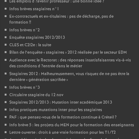
Les emplois d
?avenir professeur : une bonne idée
?
Infos brèves stagiaires n°1
Ex-contractuels et ex-titulaires : pas de décharge, pas de
formation
!!
Infos brèves n°2
Enquête stagiaires 2012/2013
CLES
et C2I2e : la suite
Bilan de l’enquête «
stagiaires
» 2012 réalisée par le secteur
EDM
Audience avec le Rectorat : des réponses insatisfaisantes vis-à-vis
des conditions d
?entrée dans le métier
Stagiaires 2012 : Malheureusement, vous risquez de ne pas être la
dernière «
génération sacrifiée
»
Infos brèves n°3
Circulaire stagiaire du 12 nov
Stagiaires 2012/2013 : Mutation inter académique 2013
Infos pratiques mutations inter pour les stagiaires
PAF
: que pensez-vous de la formation continue à Créteil
?
Info brève 5 : les projets du
MEN
pour la formation des enseignants
Lettre ouverte : droit à une vraie formation pour les T1/T2