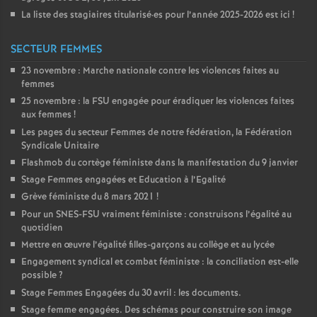
La liste des stagiaires titularisé
·
es pour l’année 2025-2026 est ici
!
SECTEUR FEMMES
23 novembre : Marche nationale contre les violences faites au
femmes
25 novembre : la
FSU
engagée pour éradiquer les violences faites
aux femmes
!
Les pages du secteur Femmes de notre fédération, la Fédération
Syndicale Unitaire
Flashmob du cortège féministe dans la manifestation du 9 janvier
Stage Femmes engagées et Education à l’Egalité
Grève féministe du 8 mars 2021
!
Pour un
SNES
-
FSU
vraiment féministe : construisons l’égalité au
quotidien
Mettre en œuvre l’égalité filles-garçons au collège et au lycée
Engagement syndical et combat féministe : la conciliation est-elle
possible
?
Stage Femmes Engagées du 30 avril : les documents.
Stage femme engagées. Des schémas pour construire son image