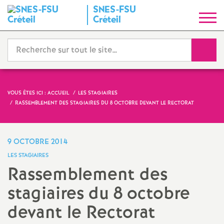
SNES
-
FSU
S
Créteil
y
Reche
n
d
VOUS ÊTES ICI :
ACCUEIL
LES STAGIAIRES
RASSEMBLEMENT DES STAGIAIRES DU 8 OCTOBRE DEVANT LE RECTORAT
i
c
9 OCTOBRE 2014
LES STAGIAIRES
a
Rassemblement des
stagiaires du 8 octobre
t
devant le Rectorat
N