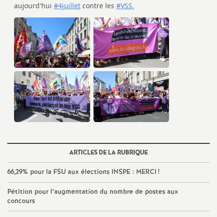
e
c
o
n
d
d
ARTICLES DE LA RUBRIQUE
e
66,29% pour la
FSU
aux élections
INSPE
:
MERCI
!
g
Pétition pour l’augmentation du nombre de postes aux
concours
r