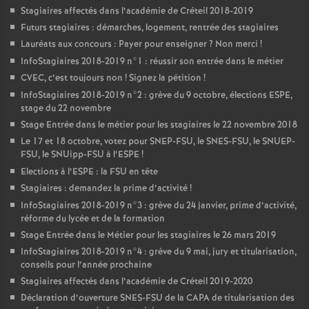
Stagiaires affectés dans l’académie de Créteil 2018-2019
Futurs stagiaires : démarches, logement, rentrée des stagiaires
Lauréats aux concours : Payer pour enseigner
? Non merci
!
InfoStagiaires 2018-2019 n°1 : réussir son entrée dans le métier
CVEC
, c’est toujours non
! Signez la pétition
!
InfoStagiaires 2018-2019 n°2 : grève du 9 octobre, élections
ESPE
,
stage du 22 novembre
Stage Entrée dans le métier pour les stagiaires le 22 novembre 2018
Le 17 et 18 octobre, votez pour
SNEP
-
FSU
, le
SNES
-
FSU
, le
SNUEP
-
FSU
, le SNUipp-
FSU
à l’
ESPE
!
Elections à l’
ESPE
: la
FSU
en tête
Stagiaires : demandez la prime d’activité
!
InfoStagiaires 2018-2019 n°3 : grève du 24 janvier, prime d’activité,
réforme du lycée et de la formation
Stage Entrée dans le Métier pour les stagiaires le 26 mars 2019
InfoStagiaires 2018-2019 n°4 : grève du 9 mai, jury et titularisation,
conseils pour l’année prochaine
Stagiaires affectés dans l’académie de Créteil 2019-2020
Déclaration d’ouverture
SNES
-
FSU
de la
CAPA
de titularisation des