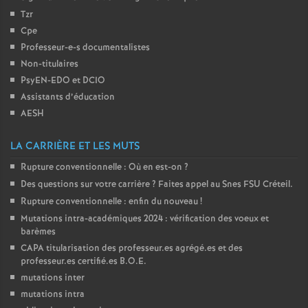
Tzr
o
Cpe
Professeur-e-s documentalistes
u
Non-titulaires
PsyEN-
EDO
et
DCIO
r
Assistants d’éducation
AESH
s
LA CARRIÈRE ET LES MUTS
Rupture conventionnelle : Où en est-on
?
Des questions sur votre carrière
? Faites appel au Snes
FSU
Créteil.
Rupture conventionnelle : enfin du nouveau
!
Mutations intra-académiques 2024 : vérification des voeux et
barèmes
CAPA
titularisation des professeur.es agrégé.es et des
professeur.es certifié.es
B.O.E.
mutations inter
mutations intra