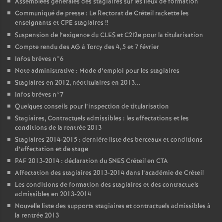
Assemblées générales des stagiaires sur les lieux de formation
Communiqué de presse : Le Rectorat de Créteil rackette les
enseignants et
CPE
stagiaires
!!
Suspension de l’exigence du
CLES
et C2I2e pour la titularisation
Compte rendu des
AG
à Torcy des 4, 5 et 7 février
Infos brèves n°6
Note administrative : Mode d’emploi pour les stagiaires
Stagiaires en 2012, néotitulaires en 2013...
Infos brèves n°7
Quelques conseils pour l’inspection de titularisation
Stagiaires, Contractuels admissibles : les affectations et les
conditions de la rentrée 2013
Stagiaires 2014-2015 : dernière liste des berceaux et conditions
d’affectation et de stage
PAF
2013-2014 : déclaration du
SNES
Créteil en
CTA
Affectation des stagiaires 2013-2014 dans l’académie de Créteil
Les conditions de formation des stagiaires et des contractuels
admissibles en 2013-2014
Nouvelle liste des supports stagiaires et contractuels admissibles à
la rentrée 2013