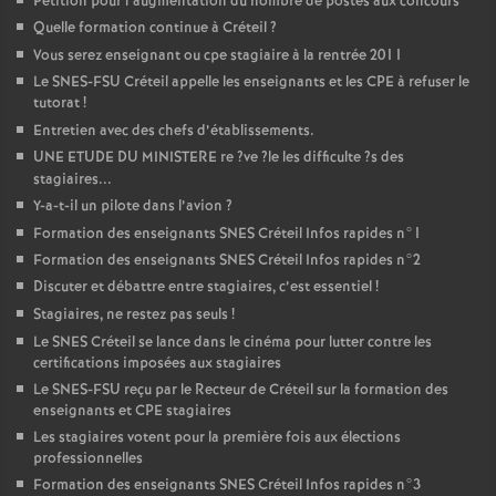
Pétition pour l’augmentation du nombre de postes aux concours
Quelle formation continue à Créteil
?
Vous serez enseignant ou cpe stagiaire à la rentrée 2011
Le
SNES
-
FSU
Créteil appelle les enseignants et les
CPE
à refuser le
tutorat
!
Entretien avec des chefs d’établissements.
UNE
ETUDE
DU
MINISTERE
re
?ve
?le les difficulte
?s des
stagiaires...
Y-a-t-il un pilote dans l’avion
?
Formation des enseignants
SNES
Créteil Infos rapides n°1
Formation des enseignants
SNES
Créteil Infos rapides n°2
Discuter et débattre entre stagiaires, c’est essentiel
!
Stagiaires, ne restez pas seuls
!
Le
SNES
Créteil se lance dans le cinéma pour lutter contre les
certifications imposées aux stagiaires
Le
SNES
-
FSU
reçu par le Recteur de Créteil sur la formation des
enseignants et
CPE
stagiaires
Les stagiaires votent pour la première fois aux élections
professionnelles
Formation des enseignants
SNES
Créteil Infos rapides n°3