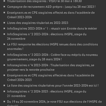
Titularisation des stagiaires :
VISIO
le 30 mai à 18h30
Campagne de recrutement
AED
-prépro : jusqu’au 28 mai 2023
!
Enseignant.es et
CPE
stagiaires affecté.es dans l’académie de
Créteil 2023-2024
Listes des stagiaires titularisé.es 2022-2023
InfoStagiaires 2023-2024 n°1 : réussir son Entrée dans le métier
InfoStagiaires n°2 2023-2024 : élections
INSPE
, stage du
24 novembre
La
FSU
remporte les élections
INSPE
tenues dans des conditions
anormales
!
InfoStagiaires n°3 2023-2024 : Colère face au mépris du nouveau
gouvernement, stage du 28 mars 2024
!
Infostagiaires n°4 2023-2024 : Titularisation des stagiaires, se
projeter vers la rentrée prochaine
Enseignant
·
es et
CPE
stagiaires affecté
·
es dans l’académie de
Créteil 2024-2025
La liste des stagiaires titularisé
·
es pour l’année 2023-2024 est ici
!
Infostagiaires n°2 2024-2025 : élections
INSPE
, stage du
21 novembre
Du 19 au 20 novembre 2024, je vote
FSU
aux élections de l’
INSPE
de