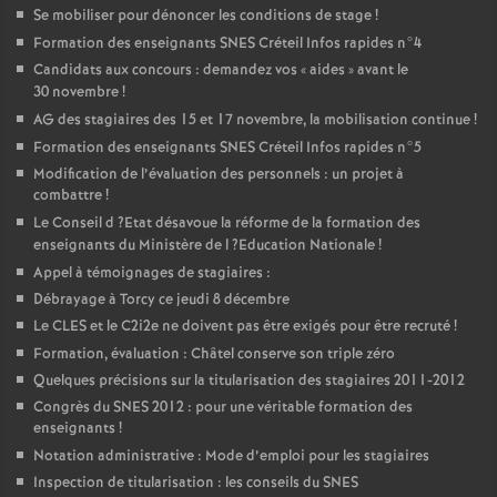
Se mobiliser pour dénoncer les conditions de stage
!
Formation des enseignants
SNES
Créteil Infos rapides n°4
Candidats aux concours : demandez vos «
aides
» avant le
30 novembre
!
AG
des stagiaires des 15 et 17 novembre, la mobilisation continue
!
Formation des enseignants
SNES
Créteil Infos rapides n°5
Modification de l’évaluation des personnels : un projet à
combattre
!
Le Conseil d
?Etat désavoue la réforme de la formation des
enseignants du Ministère de l
?Education Nationale
!
Appel à témoignages de stagiaires :
Débrayage à Torcy ce jeudi 8 décembre
Le
CLES
et le C2i2e ne doivent pas être exigés pour être recruté
!
Formation, évaluation : Châtel conserve son triple zéro
Quelques précisions sur la titularisation des stagiaires 2011-2012
Congrès du
SNES
2012 : pour une véritable formation des
enseignants
!
Notation administrative : Mode d’emploi pour les stagiaires
Inspection de titularisation : les conseils du
SNES