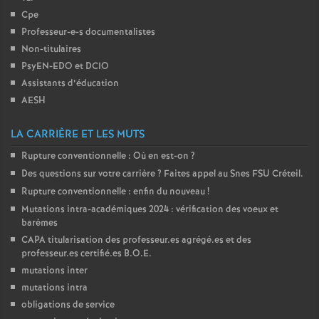
Cpe
Professeur-e-s documentalistes
Non-titulaires
PsyEN-
EDO
et
DCIO
Assistants d’éducation
AESH
LA CARRIÈRE ET LES MUTS
Rupture conventionnelle : Où en est-on
?
Des questions sur votre carrière
? Faites appel au Snes
FSU
Créteil.
Rupture conventionnelle : enfin du nouveau
!
Mutations intra-académiques 2024 : vérification des voeux et
barèmes
CAPA
titularisation des professeur.es agrégé.es et des
professeur.es certifié.es
B.O.E.
mutations inter
mutations intra
obligations de service