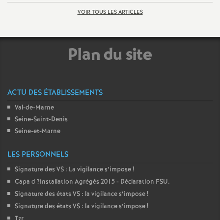
VOIR TOUS LES ARTICLES
o
u
Plan du site
r
s
ACTU DES ÉTABLISSEMENTS
Val-de-Marne
Seine-Saint-Denis
Seine-et-Marne
LES PERSONNELS
Signature des
VS
: La vigilance s’impose
!
Capa d
?installation Agrégés 2015 - Déclaration
FSU
.
Signature des états
VS
: la vigilance s’impose
!
Signature des états
VS
: la vigilance s’impose
!
Tzr