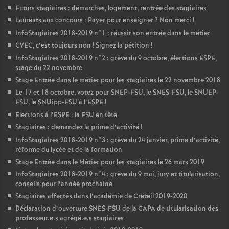
Futurs stagiaires : démarches, logement, rentrée des stagiaires
Lauréats aux concours : Payer pour enseigner
? Non merci
!
InfoStagiaires 2018-2019 n°1 : réussir son entrée dans le métier
CVEC
, c’est toujours non
! Signez la pétition
!
InfoStagiaires 2018-2019 n°2 : grève du 9 octobre, élections
ESPE
,
stage du 22 novembre
Stage Entrée dans le métier pour les stagiaires le 22 novembre 2018
Le 17 et 18 octobre, votez pour
SNEP
-
FSU
, le
SNES
-
FSU
, le
SNUEP
-
FSU
, le SNUipp-
FSU
à l’
ESPE
!
Elections à l’
ESPE
: la
FSU
en tête
Stagiaires : demandez la prime d’activité
!
InfoStagiaires 2018-2019 n°3 : grève du 24 janvier, prime d’activité,
réforme du lycée et de la formation
Stage Entrée dans le Métier pour les stagiaires le 26 mars 2019
InfoStagiaires 2018-2019 n°4 : grève du 9 mai, jury et titularisation,
conseils pour l’année prochaine
Stagiaires affectés dans l’académie de Créteil 2019-2020
Déclaration d’ouverture
SNES
-
FSU
de la
CAPA
de titularisation des
professeur.e.s agrégé.e.s stagiaires