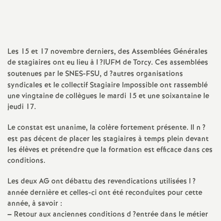
a
t
Les 15 et 17 novembre derniers, des Assemblées Générales
de stagiaires ont eu lieu à l
?
IUFM
de Torcy. Ces assemblées
i
soutenues par le
SNES
-
FSU
, d
?autres organisations
syndicales et le collectif Stagiaire Impossible ont rassemblé
o
une vingtaine de collègues le mardi 15 et une soixantaine le
jeudi 17.
n
Le constat est unanime, la colère fortement présente. Il n
?
est pas décent de placer les stagiaires à temps plein devant
a
les élèves et prétendre que la formation est efficace dans ces
conditions.
l
Les deux
AG
ont débattu des revendications utilisées l
?
d
année dernière et celles-ci ont été reconduites pour cette
année, à savoir :
–
Retour aux anciennes conditions d
?entrée dans le métier