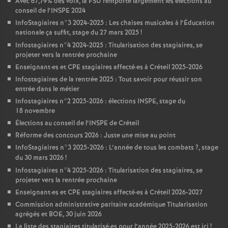
Avec 67,79% des voix, la
FSU
remporte largement les élections au
conseil de l’
INSPE
2024
InfoStagiaires n°3 2024-2025 : Les chaises musicales à l’Éducation
nationale ça suffit, stage du 27 mars 2025
!
Infostagiaires n°4 2024-2025 : Titularisation des stagiaires, se
projeter vers la rentrée prochaine
Enseignant
·
es et
CPE
stagiaires affecté
·
es à Créteil 2025-2026
Infostagiaires de la rentrée 2025 : Tout savoir pour réussir son
entrée dans le métier
Infostagiaires n°2 2025-2026 : élections
INSPE
, stage du
18 novembre
Élections au conseil de l’
INSPE
de Créteil
Réforme des concours 2026 : Juste une mise au point
InfoStagiaires n°3 2025-2026 : L’année de tous les combats
?, stage
du 30 mars 2026
!
Infostagiaires n°4 2025-2026 : Titularisation des stagiaires, se
projeter vers la rentrée prochaine
Enseignant
·
es et
CPE
stagiaires affecté
·
es à Créteil 2026-2027
Commission administrative paritaire académique Titularisation
agrégés et
BOE
, 30 juin 2026
La liste des stagiaires titularisé
·
es pour l’année 2025-2026 est ici
!