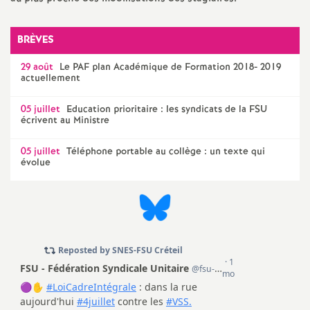
e
BRÈVES
c
29 août
Le
PAF
plan Académique de Formation 2018- 2019
o
actuellement
05 juillet
Education prioritaire : les syndicats de la
FSU
n
écrivent au Ministre
d
05 juillet
Téléphone portable au collège : un texte qui
évolue
d
e
g
r