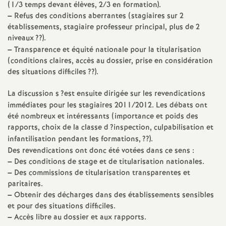
e
(1/3 temps devant élèves, 2/3 en formation).
–
Refus des conditions aberrantes (stagiaires sur 2
s
établissements, stagiaire professeur principal, plus de 2
niveaux
??).
E
–
Transparence et équité nationale pour la titularisation
(conditions claires, accès au dossier, prise en considération
n
des situations difficiles
??).
La discussion s
?est ensuite dirigée sur les revendications
s
immédiates pour les stagiaires 2011/2012. Les débats ont
été nombreux et intéressants (importance et poids des
e
rapports, choix de la classe d
?inspection, culpabilisation et
infantilisation pendant les formations,
??).
i
Des revendications ont donc été votées dans ce sens :
–
Des conditions de stage et de titularisation nationales.
–
Des commissions de titularisation transparentes et
g
paritaires.
–
Obtenir des décharges dans des établissements sensibles
n
et pour des situations difficiles.
–
Accès libre au dossier et aux rapports.