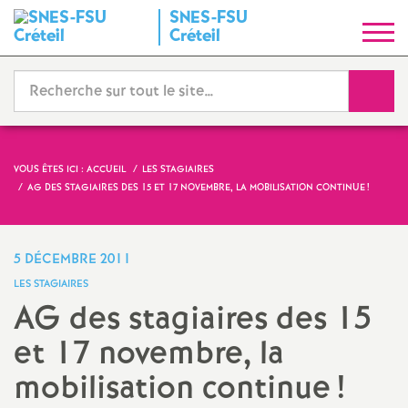
SNES
-
FSU
S
Créteil
y
Reche
n
d
VOUS ÊTES ICI :
ACCUEIL
LES STAGIAIRES
AG
DES STAGIAIRES DES 15 ET 17 NOVEMBRE, LA MOBILISATION CONTINUE
!
i
c
5 DÉCEMBRE 2011
LES STAGIAIRES
a
AG
des stagiaires des 15
et 17 novembre, la
t
mobilisation continue
!
N