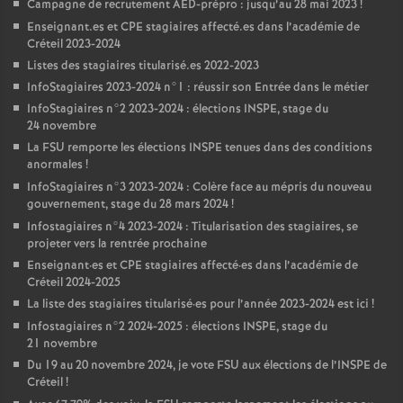
Campagne de recrutement
AED
-prépro : jusqu’au 28 mai 2023
!
Enseignant.es et
CPE
stagiaires affecté.es dans l’académie de
Créteil 2023-2024
Listes des stagiaires titularisé.es 2022-2023
InfoStagiaires 2023-2024 n°1 : réussir son Entrée dans le métier
InfoStagiaires n°2 2023-2024 : élections
INSPE
, stage du
24 novembre
La
FSU
remporte les élections
INSPE
tenues dans des conditions
anormales
!
InfoStagiaires n°3 2023-2024 : Colère face au mépris du nouveau
gouvernement, stage du 28 mars 2024
!
Infostagiaires n°4 2023-2024 : Titularisation des stagiaires, se
projeter vers la rentrée prochaine
Enseignant
·
es et
CPE
stagiaires affecté
·
es dans l’académie de
Créteil 2024-2025
La liste des stagiaires titularisé
·
es pour l’année 2023-2024 est ici
!
Infostagiaires n°2 2024-2025 : élections
INSPE
, stage du
21 novembre
Du 19 au 20 novembre 2024, je vote
FSU
aux élections de l’
INSPE
de
Créteil
!