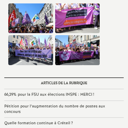
é
O
r
l
é
a
ARTICLES DE LA RUBRIQUE
n
66,29% pour la
FSU
aux élections
INSPE
:
MERCI
!
Pétition pour l’augmentation du nombre de postes aux
s
concours
T
Quelle formation continue à Créteil
?