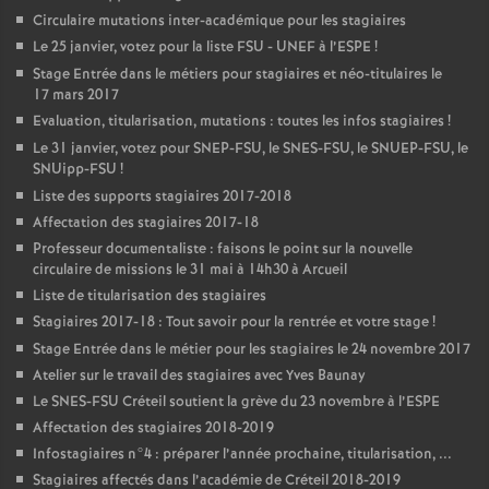
Circulaire mutations inter-académique pour les stagiaires
Le 25 janvier, votez pour la liste
FSU
-
UNEF
à l’
ESPE
!
Stage Entrée dans le métiers pour stagiaires et néo-titulaires le
17 mars 2017
Evaluation, titularisation, mutations : toutes les infos stagiaires
!
Le 31 janvier, votez pour
SNEP
-
FSU
, le
SNES
-
FSU
, le
SNUEP
-
FSU
, le
SNUipp-
FSU
!
Liste des supports stagiaires 2017-2018
Affectation des stagiaires 2017-18
Professeur documentaliste : faisons le point sur la nouvelle
circulaire de missions le 31 mai à 14h30 à Arcueil
Liste de titularisation des stagiaires
Stagiaires 2017-18 : Tout savoir pour la rentrée et votre stage
!
Stage Entrée dans le métier pour les stagiaires le 24 novembre 2017
Atelier sur le travail des stagiaires avec Yves Baunay
Le
SNES
-
FSU
Créteil soutient la grève du 23 novembre à l’
ESPE
Affectation des stagiaires 2018-2019
Infostagiaires n°4 : préparer l’année prochaine, titularisation, ...
Stagiaires affectés dans l’académie de Créteil 2018-2019