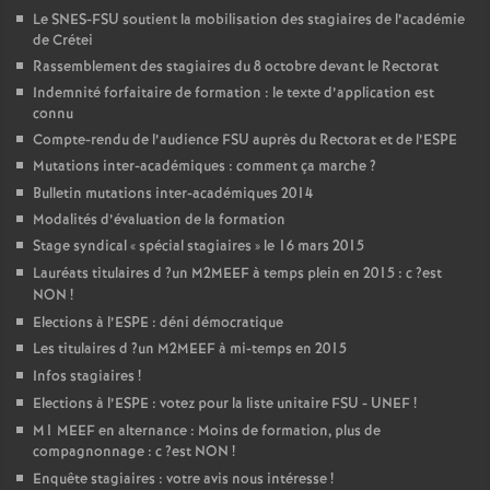
Le
SNES
-
FSU
soutient la mobilisation des stagiaires de l’académie
de Crétei
Rassemblement des stagiaires du 8 octobre devant le Rectorat
Indemnité forfaitaire de formation : le texte d’application est
connu
Compte-rendu de l’audience
FSU
auprès du Rectorat et de l’
ESPE
Mutations inter-académiques : comment ça marche
?
Bulletin mutations inter-académiques 2014
Modalités d’évaluation de la formation
Stage syndical «
spécial stagiaires
» le 16 mars 2015
Lauréats titulaires d
?un
M2MEEF
à temps plein en 2015 : c
?est
NON
!
Elections à l’
ESPE
: déni démocratique
Les titulaires d
?un
M2MEEF
à mi-temps en 2015
Infos stagiaires
!
Elections à l’
ESPE
: votez pour la liste unitaire
FSU
-
UNEF
!
M1
MEEF
en alternance : Moins de formation, plus de
compagnonnage : c
?est
NON
!
Enquête stagiaires : votre avis nous intéresse
!