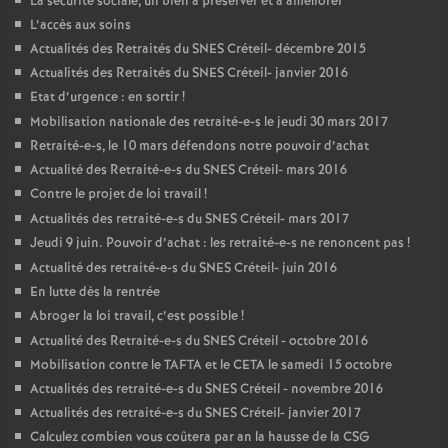
La sécurité sociale, un bien à préserver et à améliorer
L’accès aux soins
Actualités des Retraités du
SNES
Créteil- décembre 2015
Actualités des Retraités du
SNES
Créteil- janvier 2016
Etat d’urgence : en sortir
!
Mobilisation nationale des retraité-e-s le jeudi 30 mars 2017
Retraité-e-s, le 10 mars défendons notre pouvoir d’achat
Actualité des Retraité-e-s du
SNES
Créteil- mars 2016
Contre le projet de loi travail
!
Actualités des retraité-e-s du
SNES
Créteil- mars 2017
Jeudi 9 juin. Pouvoir d’achat : les retraité-e-s ne renoncent pas
!
Actualité des retraité-e-s du
SNES
Créteil- juin 2016
En lutte dès la rentrée
Abroger la loi travail, c’est possible
!
Actualité des Retraité-e-s du
SNES
Créteil - octobre 2016
Mobilisation contre le
TAFTA
et le
CETA
le samedi 15 octobre
Actualités des retraité-e-s du
SNES
Créteil - novembre 2016
Actualités des retraité-e-s du
SNES
Créteil- janvier 2017
Calculez combien vous coûtera par an la hausse de la
CSG