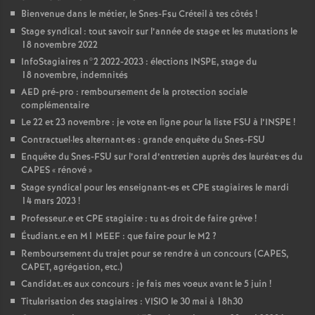
Bienvenue dans le métier, le Snes-Fsu Créteil à tes côtés
!
Stage syndical : tout savoir sur l’année de stage et les mutations le
18 novembre 2022
InfoStagiaires n°2 2022-2023 : élections
INSPE
, stage du
18 novembre, indemnités
AED
pré-pro : remboursement de la protection sociale
complémentaire
Le 22 et 23 novembre : je vote en ligne pour la liste
FSU
à l’
INSPE
!
Contractuel
·
les alternant
·
es : grande enquête du Snes-
FSU
Enquête du Snes-
FSU
sur l’oral d’entretien auprès des lauréat•es du
CAPES
«
rénové
»
Stage syndical pour les enseignant-es et
CPE
stagiaires le mardi
14 mars 2023
!
Professeur.e et
CPE
stagiaire : tu as droit de faire grève
!
Étudiant.e en M1
MEEF
: que faire pour le M2
?
Remboursement du trajet pour se rendre à un concours (
CAPES
,
CAPET
, agrégation, etc.)
Candidat.es aux concours : je fais mes voeux avant le 5 juin
!
Titularisation des stagiaires :
VISIO
le 30 mai à 18h30