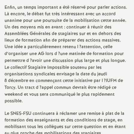
e
Enfin, un temps important a été réservé pour parler actions.
Là encore, le débat fut très intéressant avec un accord
m
unanime pour une poursuite de la mobilisation cette année.
Un des moyens mis en avant : continuer à réunir des
e
Assemblées Générales de stagiaires sur et en dehors des
lieux de formation afin de préparer des actions massives.
n
Une idée a particulièrement retenu l
?attention, celle
d’organiser une
AG
lors d
?une matinée de formation pour
permettre d
?avoir une discussion plus large et plus longue.
t
Le collectif Stagiaire Impossible soutenu par les
organisations syndicales envisage la date du jeudi
s
8 décembre en commençant cette initiative par l
?
IUFM
de
Torcy. Un tract d
?appel commun devrait être rédigé ce
d
weekend et vous sera communiqué le plus rapidement
possible.
e
Le
SNES
-
FSU
continuera à réclamer une remise à plat de la
formation des enseignants et des conditions de stage, en
S
mobilisant tous les collègues sur cette question et en étant
au plus proche des mobilisations des stagiaires.