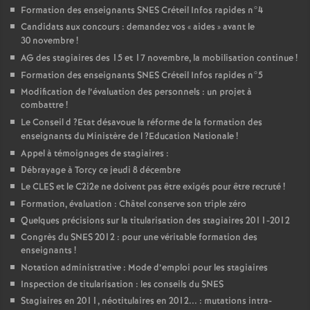
Formation des enseignants
SNES
Créteil Infos rapides n°4
Candidats aux concours : demandez vos «
aides
» avant le
30 novembre
!
AG
des stagiaires des 15 et 17 novembre, la mobilisation continue
!
Formation des enseignants
SNES
Créteil Infos rapides n°5
Modification de l’évaluation des personnels : un projet à
combattre
!
Le Conseil d
?Etat désavoue la réforme de la formation des
enseignants du Ministère de l
?Education Nationale
!
Appel à témoignages de stagiaires :
Débrayage à Torcy ce jeudi 8 décembre
Le
CLES
et le C2i2e ne doivent pas être exigés pour être recruté
!
Formation, évaluation : Châtel conserve son triple zéro
Quelques précisions sur la titularisation des stagiaires 2011-2012
Congrès du
SNES
2012 : pour une véritable formation des
enseignants
!
Notation administrative : Mode d’emploi pour les stagiaires
Inspection de titularisation : les conseils du
SNES
Stagiaires en 2011, néotitulaires en 2012... : mutations intra-