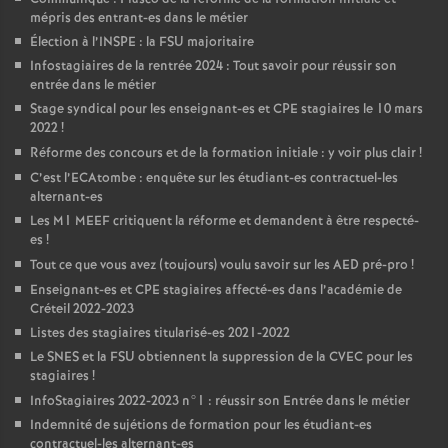
mépris des entrant-es dans le métier
Élection à l’
INSPE
: la
FSU
majoritaire
Infostagiaires de la rentrée 2024 : Tout savoir pour réussir son
entrée dans le métier
Stage syndical pour les enseignant-es et
CPE
stagiaires le 10 mars
2022
!
Réforme des concours et de la formation initiale : y voir plus clair
!
C’est l’ECAtombe : enquête sur les étudiant-es contractuel-les
alternant-es
Les M1
MEEF
critiquent la réforme et demandent à être respecté-
es
!
Tout ce que vous avez (toujours) voulu savoir sur les
AED
pré-pro
!
Enseignant-es et
CPE
stagiaires affecté-es dans l’académie de
Créteil 2022-2023
Listes des stagiaires titularisé-es 2021-2022
Le
SNES
et la
FSU
obtiennent la suppression de la
CVEC
pour les
stagiaires
!
InfoStagiaires 2022-2023 n°1 : réussir son Entrée dans le métier
Indemnité de sujétions de formation pour les étudiant-es
contractuel-les alternant-es