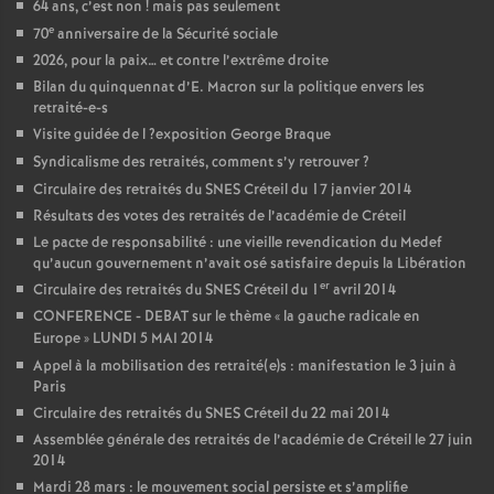
64 ans, c’est non
! mais pas seulement
e
70
anniversaire de la Sécurité sociale
2026, pour la paix… et contre l’extrême droite
Bilan du quinquennat d’E. Macron sur la politique envers les
retraité-e-s
Visite guidée de l
?exposition George Braque
Syndicalisme des retraités, comment s’y retrouver
?
Circulaire des retraités du
SNES
Créteil du 17 janvier 2014
Résultats des votes des retraités de l’académie de Créteil
Le pacte de responsabilité : une vieille revendication du Medef
qu’aucun gouvernement n’avait osé satisfaire depuis la Libération
er
Circulaire des retraités du
SNES
Créteil du 1
avril 2014
CONFERENCE
-
DEBAT
sur le thème «
la gauche radicale en
Europe
»
LUNDI
5
MAI
2014
Appel à la mobilisation des retraité(e)s : manifestation le 3 juin à
Paris
Circulaire des retraités du
SNES
Créteil du 22 mai 2014
Assemblée générale des retraités de l’académie de Créteil le 27 juin
2014
Mardi 28 mars : le mouvement social persiste et s’amplifie