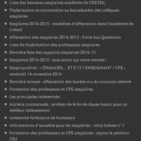
Liste des berceaux stagiaires académie de
CRETEIL
Titularisation et convocation au baccalauréat des collègues
stagiaires
Stagiaires 2014-2015 : modalités d’affectation dans l’académie de
Créteil
Affectation des stagiaires 2014-2015 : Foire Aux Questions
Liste de titularisation des professeurs stagiaires
Dernière liste des supports stagiaires 2014-15
Stagiaires 2014-2015 : tout savoir sur votre rentrée
!
Stage syndical : «
STAGIAIRE
...
ET
D
?J
?
ENSEIGNANT
/
CPE
»
vendredi 14 novembre 2014
Dernière minute : affectation des lauréat-e-s du concours réservé
Formation des professeurs et
CPE
stagiaires
Les principales indemnités
Anciens contractuels : profitez de la fin de clause butoir pour un
meilleur reclassement
Indemnité forfaitaire de formation
Informations d’actualité pour les stagiaires : infos brèves n°1
Formation des professeurs et
CPE
stagiaires : signez la pétition
FSU