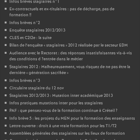
Infos brèves stagiaires n°1
Ex-contractuels et ex-titulaires : pas de décharge, pas de
formation
!!
Infos brèves n°2
Enquête stagiaires 2012/2013
CLES
et C2I2e : la suite
Bilan de l’enquête «
stagiaires
» 2012 réalisée par le secteur
EDM
Audience avec le Rectorat : des réponses insatisfaisantes vis-à-vis
des conditions d
?entrée dans le métier
Stagiaires 2012 : Malheureusement, vous risquez de ne pas être la
dernière «
génération sacrifiée
»
Infos brèves n°3
Circulaire stagiaire du 12 nov
Stagiaires 2012/2013 : Mutation inter académique 2013
Infos pratiques mutations inter pour les stagiaires
PAF
: que pensez-vous de la formation continue à Créteil
?
Info brève 5 : les projets du
MEN
pour la formation des enseignants
Lettre ouverte : droit à une vraie formation pour les T1/T2
Assemblées générales des stagiaires sur les lieux de formation