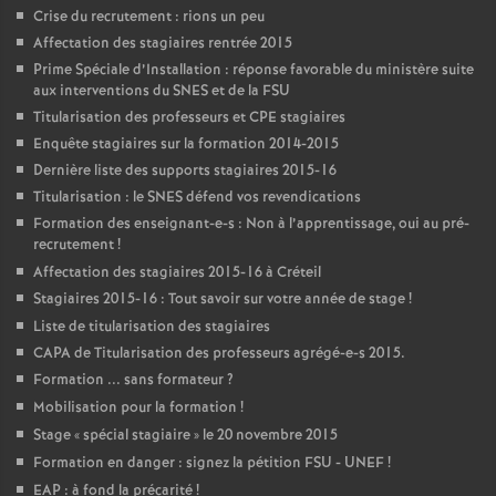
Crise du recrutement : rions un peu
Affectation des stagiaires rentrée 2015
Prime Spéciale d’Installation : réponse favorable du ministère suite
aux interventions du
SNES
et de la
FSU
Titularisation des professeurs et
CPE
stagiaires
Enquête stagiaires sur la formation 2014-2015
Dernière liste des supports stagiaires 2015-16
Titularisation : le
SNES
défend vos revendications
Formation des enseignant-e-s : Non à l’apprentissage, oui au pré-
recrutement
!
Affectation des stagiaires 2015-16 à Créteil
Stagiaires 2015-16 : Tout savoir sur votre année de stage
!
Liste de titularisation des stagiaires
CAPA
de Titularisation des professeurs agrégé-e-s 2015.
Formation ... sans formateur
?
Mobilisation pour la formation
!
Stage «
spécial stagiaire
» le 20 novembre 2015
Formation en danger : signez la pétition
FSU
-
UNEF
!
EAP
: à fond la précarité
!