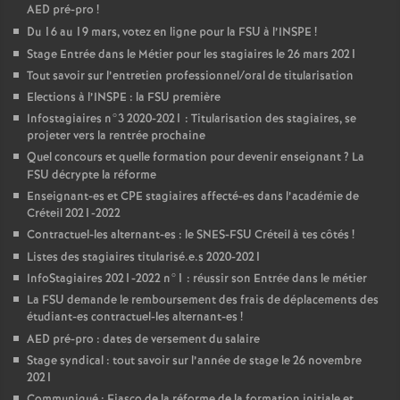
AED
pré-pro
!
Du 16 au 19 mars, votez en ligne pour la
FSU
à l’
INSPE
!
Stage Entrée dans le Métier pour les stagiaires le 26 mars 2021
Tout savoir sur l’entretien professionnel/oral de titularisation
Elections à l’
INSPE
: la
FSU
première
Infostagiaires n°3 2020-2021 : Titularisation des stagiaires, se
projeter vers la rentrée prochaine
Quel concours et quelle formation pour devenir enseignant
? La
FSU
décrypte la réforme
Enseignant-es et
CPE
stagiaires affecté-es dans l’académie de
Créteil 2021-2022
Contractuel-les alternant-es : le
SNES
-
FSU
Créteil à tes côtés
!
Listes des stagiaires titularisé.e.s 2020-2021
InfoStagiaires 2021-2022 n°1 : réussir son Entrée dans le métier
La
FSU
demande le remboursement des frais de déplacements des
étudiant-es contractuel-les alternant-es
!
AED
pré-pro : dates de versement du salaire
Stage syndical : tout savoir sur l’année de stage le 26 novembre
2021
Communiqué : Fiasco de la réforme de la formation initiale et