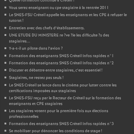
Quelle formation continue à Créteil
?
Vous serez enseignant ou cpe stagiaire à la rentrée 2011
Le
SNES
-
FSU
Créteil appelle les enseignants et les
CPE
à refuser le
tutorat
!
Entretien avec des chefs d’établissements.
UNE
ETUDE
DU
MINISTERE
re
?ve
?le les difficulte
?s des
stagiaires...
Y-a-t-il un pilote dans l’avion
?
Formation des enseignants
SNES
Créteil Infos rapides n°1
Formation des enseignants
SNES
Créteil Infos rapides n°2
Discuter et débattre entre stagiaires, c’est essentiel
!
Stagiaires, ne restez pas seuls
!
Le
SNES
Créteil se lance dans le cinéma pour lutter contre les
certifications imposées aux stagiaires
Le
SNES
-
FSU
reçu par le Recteur de Créteil sur la formation des
enseignants et
CPE
stagiaires
Les stagiaires votent pour la première fois aux élections
professionnelles
Formation des enseignants
SNES
Créteil Infos rapides n°3
Se mobiliser pour dénoncer les conditions de stage
!