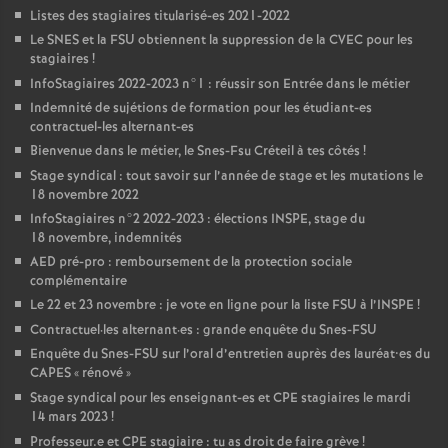
Listes des stagiaires titularisé-es 2021-2022
Le
SNES
et la
FSU
obtiennent la suppression de la
CVEC
pour les
stagiaires
!
InfoStagiaires 2022-2023 n°1 : réussir son Entrée dans le métier
Indemnité de sujétions de formation pour les étudiant-es
contractuel-les alternant-es
Bienvenue dans le métier, le Snes-Fsu Créteil à tes côtés
!
Stage syndical : tout savoir sur l’année de stage et les mutations le
18 novembre 2022
InfoStagiaires n°2 2022-2023 : élections
INSPE
, stage du
18 novembre, indemnités
AED
pré-pro : remboursement de la protection sociale
complémentaire
Le 22 et 23 novembre : je vote en ligne pour la liste
FSU
à l’
INSPE
!
Contractuel
·
les alternant
·
es : grande enquête du Snes-
FSU
Enquête du Snes-
FSU
sur l’oral d’entretien auprès des lauréat•es du
CAPES
«
rénové
»
Stage syndical pour les enseignant-es et
CPE
stagiaires le mardi
14 mars 2023
!
Professeur.e et
CPE
stagiaire : tu as droit de faire grève
!