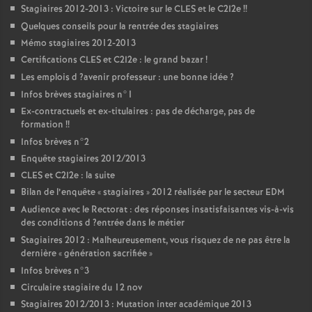
Stagiaires 2012-2013 : Victoire sur le
CLES
et le C2I2e
!!
Quelques conseils pour la rentrée des stagiaires
Mémo stagiaires 2012-2013
Certifications
CLES
et C2I2e : le grand bazar
!
Les emplois d
?avenir professeur : une bonne idée
?
Infos brèves stagiaires n°1
Ex-contractuels et ex-titulaires : pas de décharge, pas de
formation
!!
Infos brèves n°2
Enquête stagiaires 2012/2013
CLES
et C2I2e : la suite
Bilan de l’enquête «
stagiaires
» 2012 réalisée par le secteur
EDM
Audience avec le Rectorat : des réponses insatisfaisantes vis-à-vis
des conditions d
?entrée dans le métier
Stagiaires 2012 : Malheureusement, vous risquez de ne pas être la
dernière «
génération sacrifiée
»
Infos brèves n°3
Circulaire stagiaire du 12 nov
Stagiaires 2012/2013 : Mutation inter académique 2013