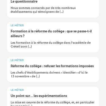
e
Le questionnaire
Nous sommes contactés par de très nombreux
m
établissements qui témoignent de (…)
e
LE MÉTIER
Formation à la réforme du collège : que se passe-t-il
ailleurs
?
n
Les formation à la réforme du collège dans l’académie de
Créteil sont (…)
t
s
LE MÉTIER
Réforme du collège : refuser les formations imposées
d
Les chefs d’établissements doivent « identifier » d’ici le
15 novembre « de (…)
e
LE MÉTIER
Un point sur... les expérimentations
S
La mise en oeuvre de la réforme du collège, et, en particulier