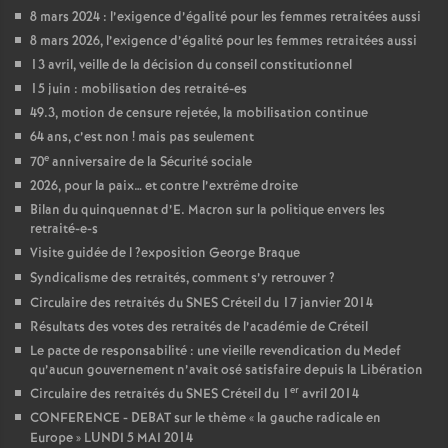
8 mars 2024 : l’exigence d’égalité pour les femmes retraitées aussi
8 mars 2026, l’exigence d’égalité pour les femmes retraitées aussi
13 avril, veille de la décision du conseil constitutionnel
15 juin : mobilisation des retraité-es
49.3, motion de censure rejetée, la mobilisation continue
64 ans, c’est non
! mais pas seulement
e
70
anniversaire de la Sécurité sociale
2026, pour la paix… et contre l’extrême droite
Bilan du quinquennat d’E. Macron sur la politique envers les
retraité-e-s
Visite guidée de l
?exposition George Braque
Syndicalisme des retraités, comment s’y retrouver
?
Circulaire des retraités du
SNES
Créteil du 17 janvier 2014
Résultats des votes des retraités de l’académie de Créteil
Le pacte de responsabilité : une vieille revendication du Medef
qu’aucun gouvernement n’avait osé satisfaire depuis la Libération
er
Circulaire des retraités du
SNES
Créteil du 1
avril 2014
CONFERENCE
-
DEBAT
sur le thème «
la gauche radicale en
Europe
»
LUNDI
5
MAI
2014