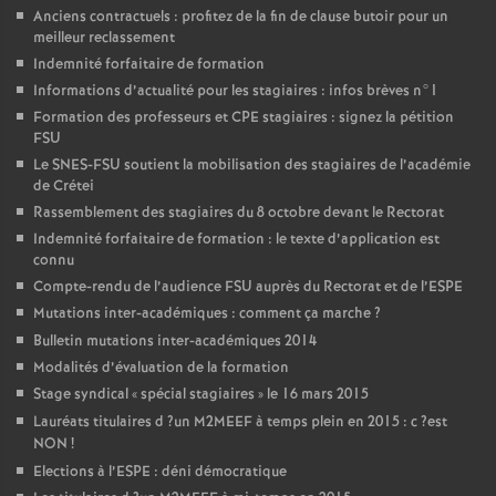
Anciens contractuels : profitez de la fin de clause butoir pour un
meilleur reclassement
Indemnité forfaitaire de formation
Informations d’actualité pour les stagiaires : infos brèves n°1
Formation des professeurs et
CPE
stagiaires : signez la pétition
FSU
Le
SNES
-
FSU
soutient la mobilisation des stagiaires de l’académie
de Crétei
Rassemblement des stagiaires du 8 octobre devant le Rectorat
Indemnité forfaitaire de formation : le texte d’application est
connu
Compte-rendu de l’audience
FSU
auprès du Rectorat et de l’
ESPE
Mutations inter-académiques : comment ça marche
?
Bulletin mutations inter-académiques 2014
Modalités d’évaluation de la formation
Stage syndical «
spécial stagiaires
» le 16 mars 2015
Lauréats titulaires d
?un
M2MEEF
à temps plein en 2015 : c
?est
NON
!
Elections à l’
ESPE
: déni démocratique