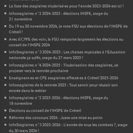
La liste des stagiaires titularisé
·
es pour l’année 2023-2024 est ici
!
Infostagiaires n°2 2024-2025 : élections
INSPE
, stage du
21 novembre
Du 19 au 20 novembre 2024, je vote
FSU
aux élections de l’
INSPE
de
Créteil
!
Avec 67,79% des voix, la
FSU
remporte largement les élections au
conseil de l’
INSPE
2024
InfoStagiaires n°3 2024-2025 : Les chaises musicales à l’Éducation
nationale ça suffit, stage du 27 mars 2025
!
Infostagiaires n°4 2024-2025 : Titularisation des stagiaires, se
projeter vers la rentrée prochaine
Enseignant
·
es et
CPE
stagiaires affecté
·
es à Créteil 2025-2026
Infostagiaires de la rentrée 2025 : Tout savoir pour réussir son
entrée dans le métier
Infostagiaires n°2 2025-2026 : élections
INSPE
, stage du
18 novembre
Élections au conseil de l’
INSPE
de Créteil
Réforme des concours 2026 : Juste une mise au point
InfoStagiaires n°3 2025-2026 : L’année de tous les combats
?, stage
du 30 mars 2026
!