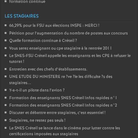
formation continue
LES STAGIAIRES
66,29% pour la
FSU
aux élections
INSPE
:
MERCI
!
Pétition pour l’augmentation du nombre de postes aux concours
Quelle formation continue à Créteil
?
Vous serez enseignant ou cpe stagiaire à la rentrée 2011
Le
SNES
-
FSU
Créteil appelle les enseignants et les
CPE
à refuser le
tutorat
!
Entretien avec des chefs d’établissements.
UNE
ETUDE
DU
MINISTERE
re
?ve
?le les difficulte
?s des
stagiaires...
Y-a-t-il un pilote dans l’avion
?
Formation des enseignants
SNES
Créteil Infos rapides n°1
Formation des enseignants
SNES
Créteil Infos rapides n°2
Discuter et débattre entre stagiaires, c’est essentiel
!
Stagiaires, ne restez pas seuls
!
Le
SNES
Créteil se lance dans le cinéma pour lutter contre les
certifications imposées aux stagiaires