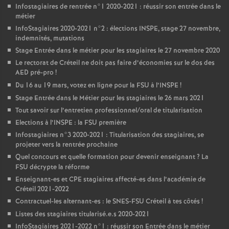
Infostagiaires de rentrée n°1 2020-2021 : réussir son entrée dans le
métier
InfoStagiaires 2020-2021 n°2 : élections
INSPE
, stage 27 novembre,
indemnités, mutations
Stage Entrée dans le métier pour les stagiaires le 27 novembre 2020
Le rectorat de Créteil ne doit pas faire d’économies sur le dos des
AED
pré-pro
!
Du 16 au 19 mars, votez en ligne pour la
FSU
à l’
INSPE
!
Stage Entrée dans le Métier pour les stagiaires le 26 mars 2021
Tout savoir sur l’entretien professionnel/oral de titularisation
Elections à l’
INSPE
: la
FSU
première
Infostagiaires n°3 2020-2021 : Titularisation des stagiaires, se
projeter vers la rentrée prochaine
Quel concours et quelle formation pour devenir enseignant
? La
FSU
décrypte la réforme
Enseignant-es et
CPE
stagiaires affecté-es dans l’académie de
Créteil 2021-2022
Contractuel-les alternant-es : le
SNES
-
FSU
Créteil à tes côtés
!
Listes des stagiaires titularisé.e.s 2020-2021
InfoStagiaires 2021-2022 n°1 : réussir son Entrée dans le métier