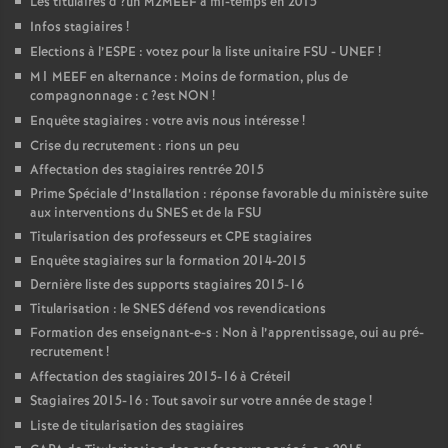
Les titulaires d
?un
M2MEEF
à mi-temps en 2015
Infos stagiaires
!
Elections à l’
ESPE
: votez pour la liste unitaire
FSU
-
UNEF
!
M1
MEEF
en alternance : Moins de formation, plus de
compagnonnage : c
?est
NON
!
Enquête stagiaires : votre avis nous intéresse
!
Crise du recrutement : rions un peu
Affectation des stagiaires rentrée 2015
Prime Spéciale d’Installation : réponse favorable du ministère suite
aux interventions du
SNES
et de la
FSU
Titularisation des professeurs et
CPE
stagiaires
Enquête stagiaires sur la formation 2014-2015
Dernière liste des supports stagiaires 2015-16
Titularisation : le
SNES
défend vos revendications
Formation des enseignant-e-s : Non à l’apprentissage, oui au pré-
recrutement
!
Affectation des stagiaires 2015-16 à Créteil
Stagiaires 2015-16 : Tout savoir sur votre année de stage
!
Liste de titularisation des stagiaires