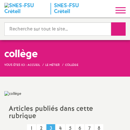
SNES
-
FSU
S
Créteil
y
Reche
n
d
collège
i
VOUS ÊTES ICI :
ACCUEIL
LE MÉTIER
COLLÈGE
c
a
Articles publiés dans cette
t
rubrique
N
1
2
3
4
5
6
7
8