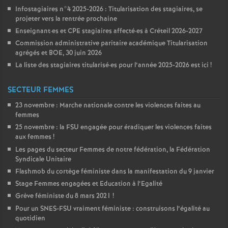
Infostagiaires n°4 2025-2026 : Titularisation des stagiaires, se
projeter vers la rentrée prochaine
Enseignant
·
es et
CPE
stagiaires affecté
·
es à Créteil 2026-2027
Commission administrative paritaire académique Titularisation
agrégés et
BOE
, 30 juin 2026
La liste des stagiaires titularisé
·
es pour l’année 2025-2026 est ici
!
SECTEUR FEMMES
23 novembre : Marche nationale contre les violences faites au
femmes
25 novembre : la
FSU
engagée pour éradiquer les violences faites
aux femmes
!
Les pages du secteur Femmes de notre fédération, la Fédération
Syndicale Unitaire
Flashmob du cortège féministe dans la manifestation du 9 janvier
Stage Femmes engagées et Education à l’Egalité
Grève féministe du 8 mars 2021
!
Pour un
SNES
-
FSU
vraiment féministe : construisons l’égalité au
quotidien