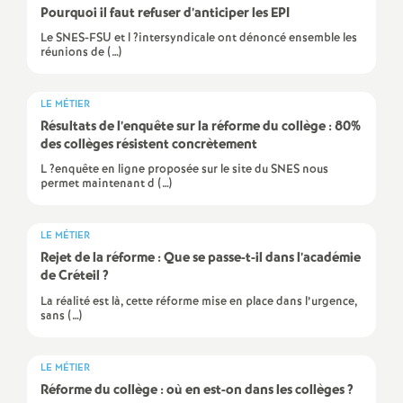
e
Pourquoi il faut refuser d’anticiper les
EPI
s
Le SNES-FSU et l ?intersyndicale ont dénoncé ensemble les
réunions de (…)
E
LE MÉTIER
Résultats de l’enquête sur la réforme du collège : 80%
n
des collèges résistent concrètement
L ?enquête en ligne proposée sur le site du SNES nous
s
permet maintenant d (…)
e
LE MÉTIER
Rejet de la réforme : Que se passe-t-il dans l’académie
i
de Créteil
?
La réalité est là, cette réforme mise en place dans l’urgence,
g
sans (…)
n
LE MÉTIER
Réforme du collège : où en est-on dans les collèges
?