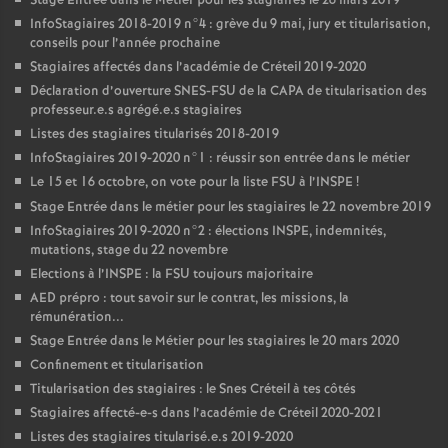
Stage Entrée dans le Métier pour les stagiaires le 26 mars 2019
InfoStagiaires 2018-2019 n°4 : grève du 9 mai, jury et titularisation,
conseils pour l’année prochaine
Stagiaires affectés dans l’académie de Créteil 2019-2020
Déclaration d’ouverture
SNES
-
FSU
de la
CAPA
de titularisation des
professeur.e.s agrégé.e.s stagiaires
Listes des stagiaires titularisés 2018-2019
InfoStagiaires 2019-2020 n°1 : réussir son entrée dans le métier
Le 15 et 16 octobre, on vote pour la liste
FSU
à l’
INSPE
!
Stage Entrée dans le métier pour les stagiaires le 22 novembre 2019
InfoStagiaires 2019-2020 n°2 : élections
INSPE
, indemnités,
mutations, stage du 22 novembre
Elections à l’
INSPE
: la
FSU
toujours majoritaire
AED
prépro : tout savoir sur le contrat, les missions, la
rémunération...
Stage Entrée dans le Métier pour les stagiaires le 20 mars 2020
Confinement et titularisation
Titularisation des stagiaires : le Snes Créteil à tes côtés
Stagiaires affecté-e-s dans l’académie de Créteil 2020-2021
Listes des stagiaires titularisé.e.s 2019-2020