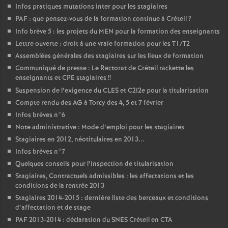
Infos pratiques mutations inter pour les stagiaires
PAF
: que pensez-vous de la formation continue à Créteil
?
Info brève 5 : les projets du
MEN
pour la formation des enseignants
Lettre ouverte : droit à une vraie formation pour les T1/T2
Assemblées générales des stagiaires sur les lieux de formation
Communiqué de presse : Le Rectorat de Créteil rackette les
enseignants et
CPE
stagiaires
!!
Suspension de l’exigence du
CLES
et C2I2e pour la titularisation
Compte rendu des
AG
à Torcy des 4, 5 et 7 février
Infos brèves n°6
Note administrative : Mode d’emploi pour les stagiaires
Stagiaires en 2012, néotitulaires en 2013...
Infos brèves n°7
Quelques conseils pour l’inspection de titularisation
Stagiaires, Contractuels admissibles : les affectations et les
conditions de la rentrée 2013
Stagiaires 2014-2015 : dernière liste des berceaux et conditions
d’affectation et de stage
PAF
2013-2014 : déclaration du
SNES
Créteil en
CTA