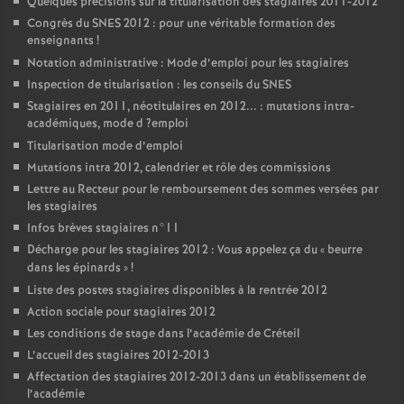
Quelques précisions sur la titularisation des stagiaires 2011-2012
Congrès du
SNES
2012 : pour une véritable formation des
enseignants
!
Notation administrative : Mode d’emploi pour les stagiaires
Inspection de titularisation : les conseils du
SNES
Stagiaires en 2011, néotitulaires en 2012... : mutations intra-
académiques, mode d
?emploi
Titularisation mode d’emploi
Mutations intra 2012, calendrier et rôle des commissions
Lettre au Recteur pour le remboursement des sommes versées par
les stagiaires
Infos brèves stagiaires n°11
Décharge pour les stagiaires 2012 : Vous appelez ça du «
beurre
dans les épinards
»
!
Liste des postes stagiaires disponibles à la rentrée 2012
Action sociale pour stagiaires 2012
Les conditions de stage dans l’académie de Créteil
L’accueil des stagiaires 2012-2013
Affectation des stagiaires 2012-2013 dans un établissement de
l’académie