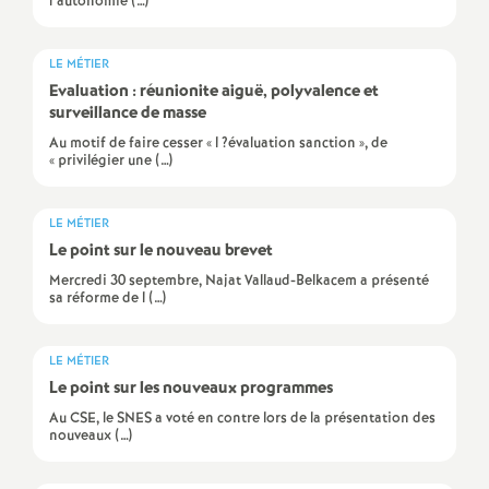
l’autonomie (…)
e
c
LE MÉTIER
Evaluation : réunionite aiguë, polyvalence et
surveillance de masse
o
Au motif de faire cesser « l ?évaluation sanction », de
« privilégier une (…)
n
LE MÉTIER
d
Le point sur le nouveau brevet
Mercredi 30 septembre, Najat Vallaud-Belkacem a présenté
d
sa réforme de l (…)
e
LE MÉTIER
Le point sur les nouveaux programmes
g
Au CSE, le SNES a voté en contre lors de la présentation des
nouveaux (…)
r