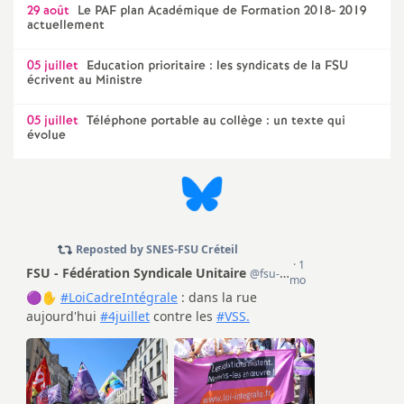
29 août
Le
PAF
plan Académique de Formation 2018- 2019
actuellement
o
05 juillet
Education prioritaire : les syndicats de la
FSU
u
écrivent au Ministre
05 juillet
Téléphone portable au collège : un texte qui
r
évolue
s