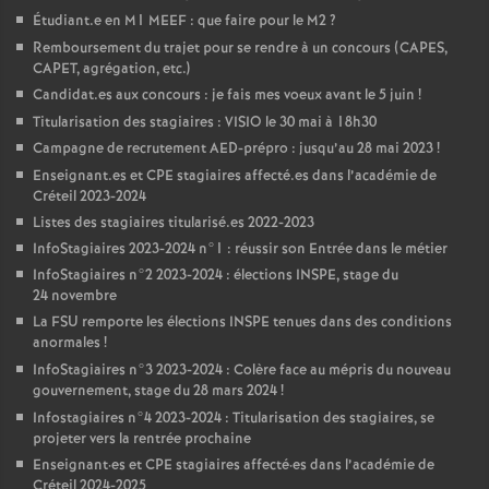
Étudiant.e en M1
MEEF
: que faire pour le M2
?
Remboursement du trajet pour se rendre à un concours (
CAPES
,
CAPET
, agrégation, etc.)
Candidat.es aux concours : je fais mes voeux avant le 5 juin
!
Titularisation des stagiaires :
VISIO
le 30 mai à 18h30
Campagne de recrutement
AED
-prépro : jusqu’au 28 mai 2023
!
Enseignant.es et
CPE
stagiaires affecté.es dans l’académie de
Créteil 2023-2024
Listes des stagiaires titularisé.es 2022-2023
InfoStagiaires 2023-2024 n°1 : réussir son Entrée dans le métier
InfoStagiaires n°2 2023-2024 : élections
INSPE
, stage du
24 novembre
La
FSU
remporte les élections
INSPE
tenues dans des conditions
anormales
!
InfoStagiaires n°3 2023-2024 : Colère face au mépris du nouveau
gouvernement, stage du 28 mars 2024
!
Infostagiaires n°4 2023-2024 : Titularisation des stagiaires, se
projeter vers la rentrée prochaine
Enseignant
·
es et
CPE
stagiaires affecté
·
es dans l’académie de
Créteil 2024-2025