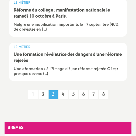
LE MÉTIER
é
Réforme du collège : manifestation nationale le
samedi 10 octobre à Paris.
O
Malgré une mobilisation importants le 17 septembre (40%
de grévistes en (…)
r
LE MÉTIER
l
Une formation révélatrice des dangers d’une réforme
rejetée
é
Une « formation » à l ?image d ?une réforme rejetée C ?est
presque devenu (…)
a
1
2
3
4
5
6
7
8
n
s
BRÈVES
T