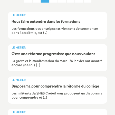
a
LE MÉTIER
t
Nous faire entendre dans les formations
Les formations des enseignants viennent de commencer
dans l’académie, sur (…)
i
o
LE MÉTIER
C’est une réforme progressiste que nous voulons
n
La grève et la manifestation du mardi 26 janvier ont montré
encore une fois (…)
a
LE MÉTIER
l
Diaporama pour comprendre la réforme du collège
Les militants du SNES Créteil vous proposent un diaporama
pour comprendre et (…)
d
LE MÉTIER