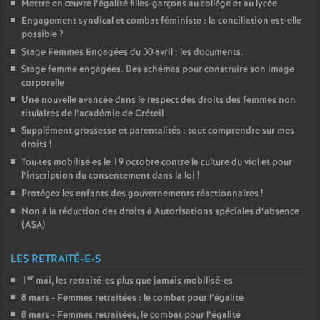
Mettre en œuvre l’égalité filles-garçons au collège et au lycée
Engagement syndical et combat féministe : la conciliation est-elle
possible
?
Stage Femmes Engagées du 30 avril : les documents.
Stage femme engagées. Des schémas pour construire son image
corporelle
Une nouvelle avancée dans le respect des droits des femmes non
titulaires de l’académie de Créteil
Supplément grossesse et parentalités : tout comprendre sur mes
droits
!
Tou
·
tes mobilisé
·
es le 19 octobre contre la culture du viol et pour
l’inscription du consentement dans la loi
!
Protégez les enfants des gouvernements réactionnaires
!
Non à la réduction des droits à Autorisations spéciales d’absence
(
ASA
)
LES RETRAITÉ-E-S
er
1
mai, les retraité-es plus que jamais mobilisé-es
8 mars - Femmes retraitées : le combat pour l’égalité
8 mars - Femmes retraitées, le combat pour l’égalité