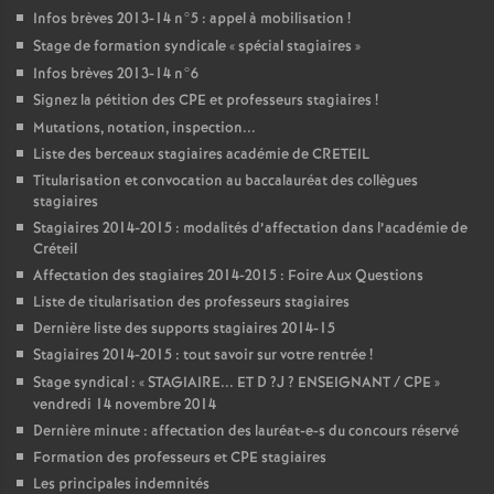
Infos brèves 2013-14 n°5 : appel à mobilisation
!
Stage de formation syndicale «
spécial stagiaires
»
Infos brèves 2013-14 n°6
Signez la pétition des
CPE
et professeurs stagiaires
!
Mutations, notation, inspection...
Liste des berceaux stagiaires académie de
CRETEIL
Titularisation et convocation au baccalauréat des collègues
stagiaires
Stagiaires 2014-2015 : modalités d’affectation dans l’académie de
Créteil
Affectation des stagiaires 2014-2015 : Foire Aux Questions
Liste de titularisation des professeurs stagiaires
Dernière liste des supports stagiaires 2014-15
Stagiaires 2014-2015 : tout savoir sur votre rentrée
!
Stage syndical : «
STAGIAIRE
...
ET
D
?J
?
ENSEIGNANT
/
CPE
»
vendredi 14 novembre 2014
Dernière minute : affectation des lauréat-e-s du concours réservé
Formation des professeurs et
CPE
stagiaires
Les principales indemnités