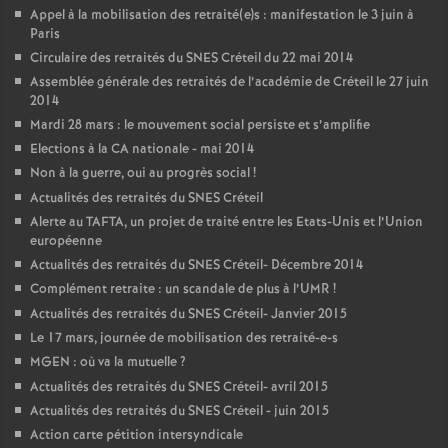
Appel à la mobilisation des retraité(e)s : manifestation le 3 juin à
Paris
Circulaire des retraités du
SNES
Créteil du 22 mai 2014
Assemblée générale des retraités de l’académie de Créteil le 27 juin
2014
Mardi 28 mars : le mouvement social persiste et s’amplifie
Elections à la
CA
nationale - mai 2014
Non à la guerre, oui au progrès social
!
Actualités des retraités du
SNES
Créteil
Alerte au
TAFTA
, un projet de traité entre les Etats-Unis et l’Union
européenne
Actualités des retraités du
SNES
Créteil- Décembre 2014
Complément retraite : un scandale de plus à l’
UMR
!
Actualités des retraités du
SNES
Créteil- Janvier 2015
Le 17 mars, journée de mobilisation des retraité-e-s
MGEN
: où va la mutuelle
?
Actualités des retraités du
SNES
Créteil- avril 2015
Actualités des retraités du
SNES
Créteil - juin 2015
Action carte pétition intersyndicale