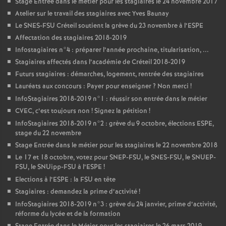
Stage Entrée dans le métier pour les stagiaires le 24 novembre 2017
Atelier sur le travail des stagiaires avec Yves Baunay
Le
SNES
-
FSU
Créteil soutient la grève du 23 novembre à l’
ESPE
Affectation des stagiaires 2018-2019
Infostagiaires n°4 : préparer l’année prochaine, titularisation, ...
Stagiaires affectés dans l’académie de Créteil 2018-2019
Futurs stagiaires : démarches, logement, rentrée des stagiaires
Lauréats aux concours : Payer pour enseigner
? Non merci
!
InfoStagiaires 2018-2019 n°1 : réussir son entrée dans le métier
CVEC
, c’est toujours non
! Signez la pétition
!
InfoStagiaires 2018-2019 n°2 : grève du 9 octobre, élections
ESPE
,
stage du 22 novembre
Stage Entrée dans le métier pour les stagiaires le 22 novembre 2018
Le 17 et 18 octobre, votez pour
SNEP
-
FSU
, le
SNES
-
FSU
, le
SNUEP
-
FSU
, le SNUipp-
FSU
à l’
ESPE
!
Elections à l’
ESPE
: la
FSU
en tête
Stagiaires : demandez la prime d’activité
!
InfoStagiaires 2018-2019 n°3 : grève du 24 janvier, prime d’activité,
réforme du lycée et de la formation