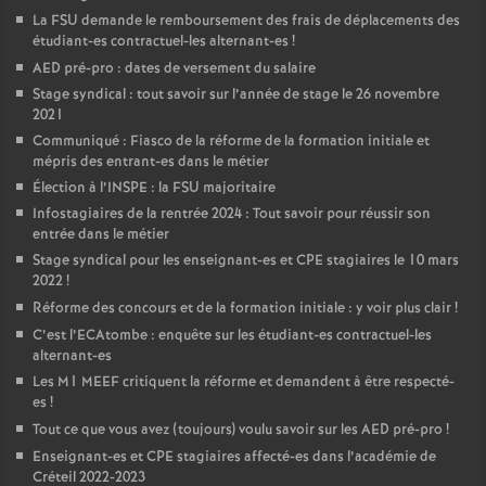
La
FSU
demande le remboursement des frais de déplacements des
étudiant-es contractuel-les alternant-es
!
AED
pré-pro : dates de versement du salaire
Stage syndical : tout savoir sur l’année de stage le 26 novembre
2021
Communiqué : Fiasco de la réforme de la formation initiale et
mépris des entrant-es dans le métier
Élection à l’
INSPE
: la
FSU
majoritaire
Infostagiaires de la rentrée 2024 : Tout savoir pour réussir son
entrée dans le métier
Stage syndical pour les enseignant-es et
CPE
stagiaires le 10 mars
2022
!
Réforme des concours et de la formation initiale : y voir plus clair
!
C’est l’ECAtombe : enquête sur les étudiant-es contractuel-les
alternant-es
Les M1
MEEF
critiquent la réforme et demandent à être respecté-
es
!
Tout ce que vous avez (toujours) voulu savoir sur les
AED
pré-pro
!
Enseignant-es et
CPE
stagiaires affecté-es dans l’académie de
Créteil 2022-2023