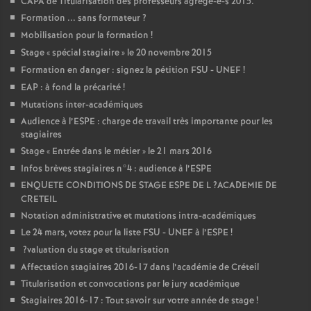
CAPA
de Titularisation des professeurs agrégé-e-s 2015.
Formation ... sans formateur
?
Mobilisation pour la formation
!
Stage «
spécial stagiaire
» le 20 novembre 2015
Formation en danger : signez la pétition
FSU
-
UNEF
!
EAP
: à fond la précarité
!
Mutations inter-académiques
Audience à l’
ESPE
: charge de travail très importante pour les
stagiaires
Stage «
Entrée dans le métier
» le 21 mars 2016
Infos brèves stagiaires n°4 : audience à l’
ESPE
ENQUETE
CONDITIONS
DE
STAGE
ESPE
DE
L
?
ACADEMIE
DE
CRETEIL
Notation administrative et mutations intra-académiques
Le 24 mars, votez pour la liste
FSU
-
UNEF
à l’
ESPE
!
?valuation du stage et titularisation
Affectation stagiaires 2016-17 dans l’académie de Créteil
Titularisation et convocations par le jury académique
Stagiaires 2016-17 : Tout savoir sur votre année de stage
!