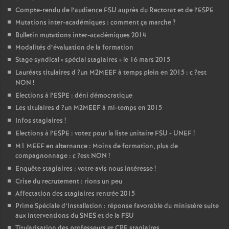
Compte-rendu de l’audience
FSU
auprès du Rectorat et de l’
ESPE
Mutations inter-académiques : comment ça marche
?
Bulletin mutations inter-académiques 2014
Modalités d’évaluation de la formation
Stage syndical «
spécial stagiaires
» le 16 mars 2015
Lauréats titulaires d
?un
M2MEEF
à temps plein en 2015 : c
?est
NON
!
Elections à l’
ESPE
: déni démocratique
Les titulaires d
?un
M2MEEF
à mi-temps en 2015
Infos stagiaires
!
Elections à l’
ESPE
: votez pour la liste unitaire
FSU
-
UNEF
!
M1
MEEF
en alternance : Moins de formation, plus de
compagnonnage : c
?est
NON
!
Enquête stagiaires : votre avis nous intéresse
!
Crise du recrutement : rions un peu
Affectation des stagiaires rentrée 2015
Prime Spéciale d’Installation : réponse favorable du ministère suite
aux interventions du
SNES
et de la
FSU
Titularisation des professeurs et
CPE
stagiaires