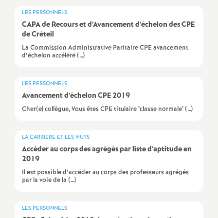
e
LES PERSONNELS
s
CAPA
de Recours et d’Avancement d’échelon des
CPE
de Créteil
E
La Commission Administrative Paritaire CPE avancement
d’échelon accéléré (…)
n
LES PERSONNELS
s
Avancement d’échelon
CPE
2019
Cher(e) collègue, Vous êtes CPE titulaire *classe normale* (…)
e
LA CARRIÈRE ET LES MUTS
i
Accéder au corps des agrégés par liste d’aptitude en
2019
g
Il est possible d’accéder au corps des professeurs agrégés
par la voie de la (…)
n
LES PERSONNELS