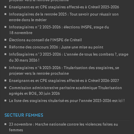
projeter vers la rentrée prochaine
Enseignant
·
es et
CPE
stagiaires affecté
·
es à Créteil 2025-2026
Infostagiaires de la rentrée 2025 : Tout savoir pour réussir son
entrée dans le métier
Infostagiaires n°2 2025-2026 : élections
INSPE
, stage du
18 novembre
Élections au conseil de l’
INSPE
de Créteil
Réforme des concours 2026 : Juste une mise au point
InfoStagiaires n°3 2025-2026 : L’année de tous les combats
?, stage
du 30 mars 2026
!
Infostagiaires n°4 2025-2026 : Titularisation des stagiaires, se
projeter vers la rentrée prochaine
Enseignant
·
es et
CPE
stagiaires affecté
·
es à Créteil 2026-2027
Commission administrative paritaire académique Titularisation
agrégés et
BOE
, 30 juin 2026
La liste des stagiaires titularisé
·
es pour l’année 2025-2026 est ici
!
SECTEUR FEMMES
23 novembre : Marche nationale contre les violences faites au
femmes