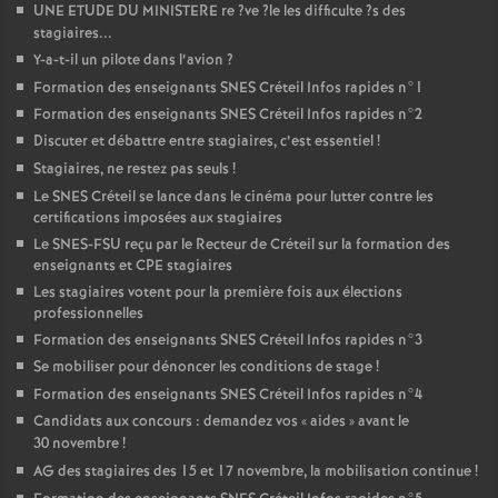
UNE
ETUDE
DU
MINISTERE
re
?ve
?le les difficulte
?s des
stagiaires...
Y-a-t-il un pilote dans l’avion
?
Formation des enseignants
SNES
Créteil Infos rapides n°1
Formation des enseignants
SNES
Créteil Infos rapides n°2
Discuter et débattre entre stagiaires, c’est essentiel
!
Stagiaires, ne restez pas seuls
!
Le
SNES
Créteil se lance dans le cinéma pour lutter contre les
certifications imposées aux stagiaires
Le
SNES
-
FSU
reçu par le Recteur de Créteil sur la formation des
enseignants et
CPE
stagiaires
Les stagiaires votent pour la première fois aux élections
professionnelles
Formation des enseignants
SNES
Créteil Infos rapides n°3
Se mobiliser pour dénoncer les conditions de stage
!
Formation des enseignants
SNES
Créteil Infos rapides n°4
Candidats aux concours : demandez vos «
aides
» avant le
30 novembre
!
AG
des stagiaires des 15 et 17 novembre, la mobilisation continue
!