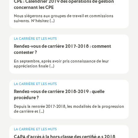
e
CPE
: Calendrier 2019 des opérations de gestion
concernant les
CPE
m
Nous siégerons aux groupes de travail et commissions
suivants. N’hésitez (…)
e
LA CARRIÈRE ET LES MUTS
Rendez-vous de carrière 2017-2018 : comment
n
contester
?
En septembre, après avoir pris connaissance de leur
t
appréciation finale (…)
s
LA CARRIÈRE ET LES MUTS
Rendez-vous de carrière 2018-2019 : quelle
d
procédure
?
Depuis la rentrée 2017-2018, les modalités de la progression
e
de carrière et (…)
S
LA CARRIÈRE ET LES MUTS
CAPA
d’accès à la hors-classe des certifié.e.s 2018