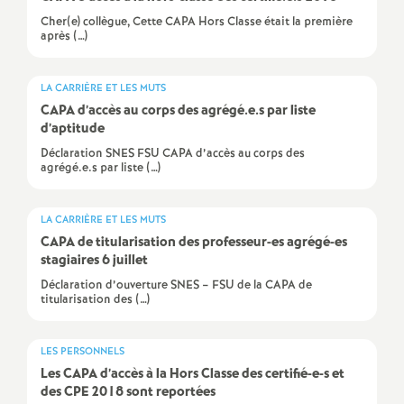
e
Cher(e) collègue, Cette CAPA Hors Classe était la première
après (…)
c
LA CARRIÈRE ET LES MUTS
o
CAPA
d’accès au corps des agrégé.e.s par liste
d’aptitude
n
Déclaration SNES FSU CAPA d’accès au corps des
agrégé.e.s par liste (…)
d
LA CARRIÈRE ET LES MUTS
d
CAPA
de titularisation des professeur-es agrégé-es
stagiaires 6 juillet
e
Déclaration d’ouverture SNES – FSU de la CAPA de
titularisation des (…)
g
LES PERSONNELS
Les
CAPA
d’accès à la Hors Classe des certifié-e-s et
r
des
CPE
2018 sont reportées