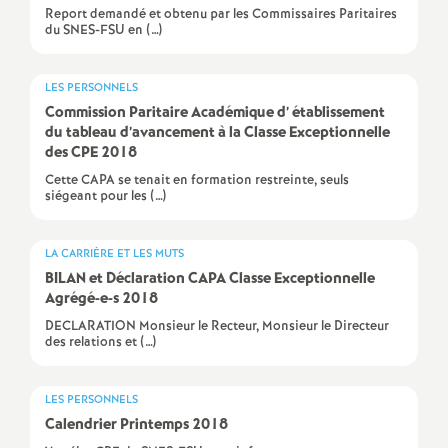
Report demandé et obtenu par les Commissaires Paritaires
é
du SNES-FSU en (…)
O
LES PERSONNELS
Commission Paritaire Académique d’ établissement
r
du tableau d’avancement à la Classe Exceptionnelle
des
CPE
2018
l
Cette CAPA se tenait en formation restreinte, seuls
siégeant pour les (…)
é
LA CARRIÈRE ET LES MUTS
a
BILAN
et Déclaration
CAPA
Classe Exceptionnelle
Agrégé-e-s 2018
DECLARATION Monsieur le Recteur, Monsieur le Directeur
n
des relations et (…)
s
LES PERSONNELS
Calendrier Printemps 2018
T