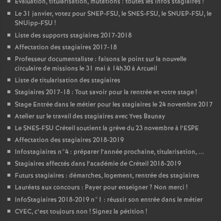
Evaluation, titularisation, mutations : toutes les infos stagiaires
!
Le 31 janvier, votez pour
SNEP
-
FSU
, le
SNES
-
FSU
, le
SNUEP
-
FSU
, le
SNUipp-
FSU
!
Liste des supports stagiaires 2017-2018
Affectation des stagiaires 2017-18
Professeur documentaliste : faisons le point sur la nouvelle
circulaire de missions le 31 mai à 14h30 à Arcueil
Liste de titularisation des stagiaires
Stagiaires 2017-18 : Tout savoir pour la rentrée et votre stage
!
Stage Entrée dans le métier pour les stagiaires le 24 novembre 2017
Atelier sur le travail des stagiaires avec Yves Baunay
Le
SNES
-
FSU
Créteil soutient la grève du 23 novembre à l’
ESPE
Affectation des stagiaires 2018-2019
Infostagiaires n°4 : préparer l’année prochaine, titularisation, ...
Stagiaires affectés dans l’académie de Créteil 2018-2019
Futurs stagiaires : démarches, logement, rentrée des stagiaires
Lauréats aux concours : Payer pour enseigner
? Non merci
!
InfoStagiaires 2018-2019 n°1 : réussir son entrée dans le métier
CVEC
, c’est toujours non
! Signez la pétition
!