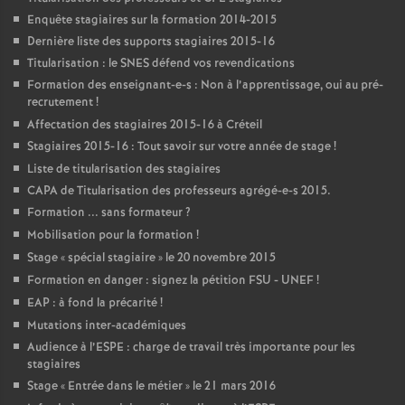
Enquête stagiaires sur la formation 2014-2015
Dernière liste des supports stagiaires 2015-16
Titularisation : le
SNES
défend vos revendications
Formation des enseignant-e-s : Non à l’apprentissage, oui au pré-
recrutement
!
Affectation des stagiaires 2015-16 à Créteil
Stagiaires 2015-16 : Tout savoir sur votre année de stage
!
Liste de titularisation des stagiaires
CAPA
de Titularisation des professeurs agrégé-e-s 2015.
Formation ... sans formateur
?
Mobilisation pour la formation
!
Stage «
spécial stagiaire
» le 20 novembre 2015
Formation en danger : signez la pétition
FSU
-
UNEF
!
EAP
: à fond la précarité
!
Mutations inter-académiques
Audience à l’
ESPE
: charge de travail très importante pour les
stagiaires
Stage «
Entrée dans le métier
» le 21 mars 2016