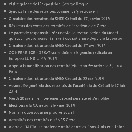
Visite guidée de l
?exposition George Braque
Syndicalisme des retraités, comment s’y retrouver
?
Circulaire des retraités du
SNES
Créteil du 17 janvier 2014
Résultats des votes des retraités de l’académie de Créteil
Le pacte de responsabilité : une vieille revendication du Medef
qu’aucun gouvernement n’avait osé satisfaire depuis la Libération
er
Circulaire des retraités du
SNES
Créteil du 1
avril 2014
CONFERENCE
-
DEBAT
sur le thème «
la gauche radicale en
Europe
»
LUNDI
5
MAI
2014
Appel à la mobilisation des retraité(e)s : manifestation le 3 juin à
Paris
Circulaire des retraités du
SNES
Créteil du 22 mai 2014
Assemblée générale des retraités de l’académie de Créteil le 27 juin
2014
Mardi 28 mars : le mouvement social persiste et s’amplifie
Elections à la
CA
nationale - mai 2014
Non à la guerre, oui au progrès social
!
Actualités des retraités du
SNES
Créteil
Alerte au
TAFTA
, un projet de traité entre les Etats-Unis et l’Union