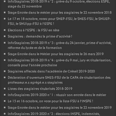
InfoStagiaires 2018-2019 n°2 : grève du 9 octobre, élections
ESPE
,
stage du 22 novembre
Stage Entrée dans le métier pour les stagiaires le 22 novembre 2018
Le 17 et 18 octobre, votez pour
SNEP
-
FSU
, le
SNES
-
FSU
, le
SNUEP
-
FSU
, le SNUipp-
FSU
à l’
ESPE
!
Elections à l’
ESPE
: la
FSU
en tête
Stagiaires : demandez la prime d’activité
!
InfoStagiaires 2018-2019 n°3 : grève du 24 janvier, prime d’activité,
réforme du lycée et de la formation
Stage Entrée dans le Métier pour les stagiaires le 26 mars 2019
InfoStagiaires 2018-2019 n°4 : grève du 9 mai, jury et titularisation,
conseils pour l’année prochaine
Stagiaires affectés dans l’académie de Créteil 2019-2020
Déclaration d’ouverture
SNES
-
FSU
de la
CAPA
de titularisation des
professeur.e.s agrégé.e.s stagiaires
Listes des stagiaires titularisés 2018-2019
InfoStagiaires 2019-2020 n°1 : réussir son entrée dans le métier
Le 15 et 16 octobre, on vote pour la liste
FSU
à l’
INSPE
!
Stage Entrée dans le métier pour les stagiaires le 22 novembre 2019
InfoStagiaires 2019-2020 n°2 : élections
INSPE
, indemnités,