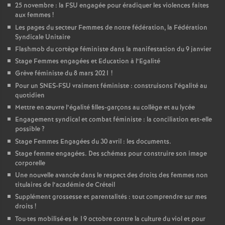
25 novembre : la
FSU
engagée pour éradiquer les violences faites
aux femmes
!
Les pages du secteur Femmes de notre fédération, la Fédération
Syndicale Unitaire
Flashmob du cortège féministe dans la manifestation du 9 janvier
Stage Femmes engagées et Education à l’Egalité
Grève féministe du 8 mars 2021
!
Pour un
SNES
-
FSU
vraiment féministe : construisons l’égalité au
quotidien
Mettre en œuvre l’égalité filles-garçons au collège et au lycée
Engagement syndical et combat féministe : la conciliation est-elle
possible
?
Stage Femmes Engagées du 30 avril : les documents.
Stage femme engagées. Des schémas pour construire son image
corporelle
Une nouvelle avancée dans le respect des droits des femmes non
titulaires de l’académie de Créteil
Supplément grossesse et parentalités : tout comprendre sur mes
droits
!
Tou
·
tes mobilisé
·
es le 19 octobre contre la culture du viol et pour