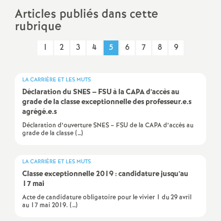
Articles publiés dans cette
a
rubrique
t
1
2
3
4
5
6
7
8
9
i
LA CARRIÈRE ET LES MUTS
o
Déclaration du
SNES
–
FSU
à la
CAPA
d’accès au
grade de la classe exceptionnelle des professeur.e.s
agrégé.e.s
n
Déclaration d’ouverture SNES – FSU de la CAPA d’accès au
grade de la classe (…)
a
LA CARRIÈRE ET LES MUTS
l
Classe exceptionnelle 2019 : candidature jusqu’au
17 mai
d
Acte de candidature obligatoire pour le vivier 1 du 29 avril
au 17 mai 2019. (…)