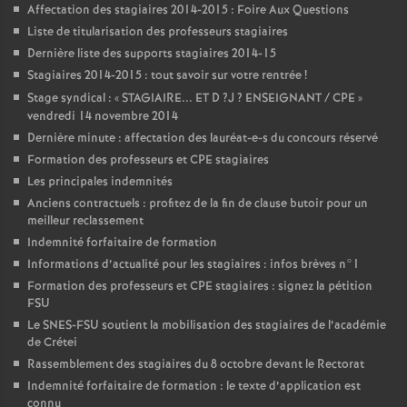
Affectation des stagiaires 2014-2015 : Foire Aux Questions
Liste de titularisation des professeurs stagiaires
Dernière liste des supports stagiaires 2014-15
Stagiaires 2014-2015 : tout savoir sur votre rentrée
!
Stage syndical : «
STAGIAIRE
...
ET
D
?J
?
ENSEIGNANT
/
CPE
»
vendredi 14 novembre 2014
Dernière minute : affectation des lauréat-e-s du concours réservé
Formation des professeurs et
CPE
stagiaires
Les principales indemnités
Anciens contractuels : profitez de la fin de clause butoir pour un
meilleur reclassement
Indemnité forfaitaire de formation
Informations d’actualité pour les stagiaires : infos brèves n°1
Formation des professeurs et
CPE
stagiaires : signez la pétition
FSU
Le
SNES
-
FSU
soutient la mobilisation des stagiaires de l’académie
de Crétei
Rassemblement des stagiaires du 8 octobre devant le Rectorat
Indemnité forfaitaire de formation : le texte d’application est
connu