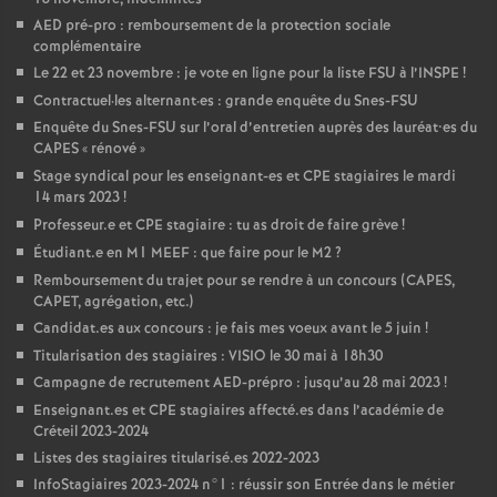
AED
pré-pro : remboursement de la protection sociale
complémentaire
Le 22 et 23 novembre : je vote en ligne pour la liste
FSU
à l’
INSPE
!
Contractuel
·
les alternant
·
es : grande enquête du Snes-
FSU
Enquête du Snes-
FSU
sur l’oral d’entretien auprès des lauréat•es du
CAPES
«
rénové
»
Stage syndical pour les enseignant-es et
CPE
stagiaires le mardi
14 mars 2023
!
Professeur.e et
CPE
stagiaire : tu as droit de faire grève
!
Étudiant.e en M1
MEEF
: que faire pour le M2
?
Remboursement du trajet pour se rendre à un concours (
CAPES
,
CAPET
, agrégation, etc.)
Candidat.es aux concours : je fais mes voeux avant le 5 juin
!
Titularisation des stagiaires :
VISIO
le 30 mai à 18h30
Campagne de recrutement
AED
-prépro : jusqu’au 28 mai 2023
!
Enseignant.es et
CPE
stagiaires affecté.es dans l’académie de
Créteil 2023-2024
Listes des stagiaires titularisé.es 2022-2023
InfoStagiaires 2023-2024 n°1 : réussir son Entrée dans le métier