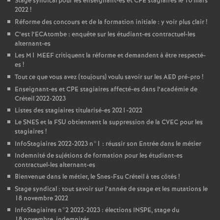
Stage syndical pour les enseignant-es et
CPE
stagiaires le 10 mars
2022
!
Réforme des concours et de la formation initiale : y voir plus clair
!
C’est l’ECAtombe : enquête sur les étudiant-es contractuel-les
alternant-es
Les M1
MEEF
critiquent la réforme et demandent à être respecté-
es
!
Tout ce que vous avez (toujours) voulu savoir sur les
AED
pré-pro
!
Enseignant-es et
CPE
stagiaires affecté-es dans l’académie de
Créteil 2022-2023
Listes des stagiaires titularisé-es 2021-2022
Le
SNES
et la
FSU
obtiennent la suppression de la
CVEC
pour les
stagiaires
!
InfoStagiaires 2022-2023 n°1 : réussir son Entrée dans le métier
Indemnité de sujétions de formation pour les étudiant-es
contractuel-les alternant-es
Bienvenue dans le métier, le Snes-Fsu Créteil à tes côtés
!
Stage syndical : tout savoir sur l’année de stage et les mutations le
18 novembre 2022
InfoStagiaires n°2 2022-2023 : élections
INSPE
, stage du
18 novembre, indemnités