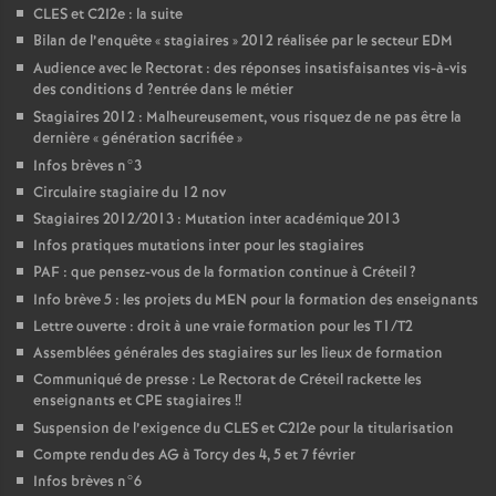
CLES
et C2I2e : la suite
Bilan de l’enquête «
stagiaires
» 2012 réalisée par le secteur
EDM
Audience avec le Rectorat : des réponses insatisfaisantes vis-à-vis
des conditions d
?entrée dans le métier
Stagiaires 2012 : Malheureusement, vous risquez de ne pas être la
dernière «
génération sacrifiée
»
Infos brèves n°3
Circulaire stagiaire du 12 nov
Stagiaires 2012/2013 : Mutation inter académique 2013
Infos pratiques mutations inter pour les stagiaires
PAF
: que pensez-vous de la formation continue à Créteil
?
Info brève 5 : les projets du
MEN
pour la formation des enseignants
Lettre ouverte : droit à une vraie formation pour les T1/T2
Assemblées générales des stagiaires sur les lieux de formation
Communiqué de presse : Le Rectorat de Créteil rackette les
enseignants et
CPE
stagiaires
!!
Suspension de l’exigence du
CLES
et C2I2e pour la titularisation
Compte rendu des
AG
à Torcy des 4, 5 et 7 février
Infos brèves n°6