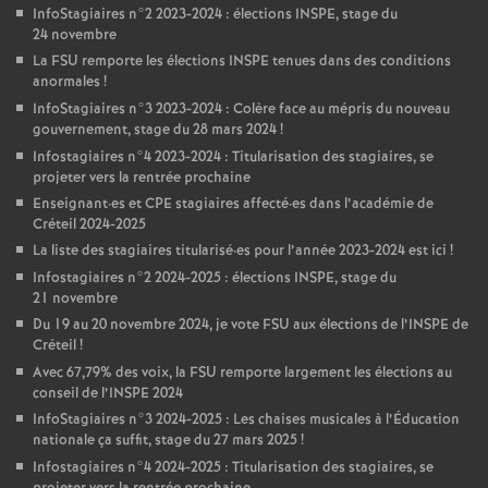
InfoStagiaires n°2 2023-2024 : élections
INSPE
, stage du
24 novembre
La
FSU
remporte les élections
INSPE
tenues dans des conditions
anormales
!
InfoStagiaires n°3 2023-2024 : Colère face au mépris du nouveau
gouvernement, stage du 28 mars 2024
!
Infostagiaires n°4 2023-2024 : Titularisation des stagiaires, se
projeter vers la rentrée prochaine
Enseignant
·
es et
CPE
stagiaires affecté
·
es dans l’académie de
Créteil 2024-2025
La liste des stagiaires titularisé
·
es pour l’année 2023-2024 est ici
!
Infostagiaires n°2 2024-2025 : élections
INSPE
, stage du
21 novembre
Du 19 au 20 novembre 2024, je vote
FSU
aux élections de l’
INSPE
de
Créteil
!
Avec 67,79% des voix, la
FSU
remporte largement les élections au
conseil de l’
INSPE
2024
InfoStagiaires n°3 2024-2025 : Les chaises musicales à l’Éducation
nationale ça suffit, stage du 27 mars 2025
!
Infostagiaires n°4 2024-2025 : Titularisation des stagiaires, se