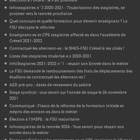
Elections à l’
INSPE
: la
FSU
première
Infostagiaires n°3 2020-2021 : Titularisation des stagiaires, se
projeter vers la rentrée prochaine
Quel concours et quelle formation pour devenir enseignant
? La
FSU
décrypte la réforme
Enseignant-es et
CPE
stagiaires affecté-es dans l’académie de
Créteil 2021-2022
Contractuel-les alternant-es : le
SNES
-
FSU
Créteil à tes côtés
!
Listes des stagiaires titularisé.e.s 2020-2021
InfoStagiaires 2021-2022 n°1 : réussir son Entrée dans le métier
La
FSU
demande le remboursement des frais de déplacements des
étudiant-es contractuel-les alternant-es
!
AED
pré-pro : dates de versement du salaire
Stage syndical : tout savoir sur l’année de stage le 26 novembre
2021
Communiqué : Fiasco de la réforme de la formation initiale et
mépris des entrant-es dans le métier
Élection à l’
INSPE
: la
FSU
majoritaire
Infostagiaires de la rentrée 2024 : Tout savoir pour réussir son
entrée dans le métier