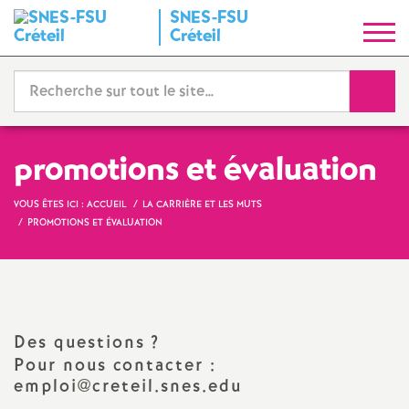
SNES
-
FSU
S
Créteil
y
Reche
n
d
promotions et évaluation
i
VOUS ÊTES ICI :
ACCUEIL
LA CARRIÈRE ET LES MUTS
PROMOTIONS ET ÉVALUATION
c
a
Des questions
?
t
Pour nous contacter :
emploi@creteil.snes.edu
N