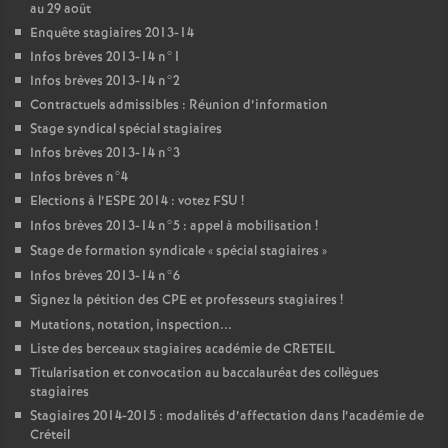
au 29 août
Enquête stagiaires 2013-14
Infos brèves 2013-14 n°1
Infos brèves 2013-14 n°2
Contractuels admissibles : Réunion d’information
Stage syndical spécial stagiaires
Infos brèves 2013-14 n°3
Infos brèves n°4
Elections à l’
ESPE
2014 : votez
FSU
!
Infos brèves 2013-14 n°5 : appel à mobilisation
!
Stage de formation syndicale «
spécial stagiaires
»
Infos brèves 2013-14 n°6
Signez la pétition des
CPE
et professeurs stagiaires
!
Mutations, notation, inspection...
Liste des berceaux stagiaires académie de
CRETEIL
Titularisation et convocation au baccalauréat des collègues
stagiaires
Stagiaires 2014-2015 : modalités d’affectation dans l’académie de
Créteil