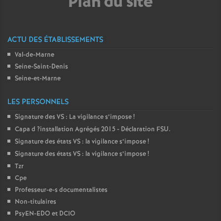
Plan du site
ACTU DES ÉTABLISSEMENTS
Val-de-Marne
Seine-Saint-Denis
Seine-et-Marne
LES PERSONNELS
Signature des
VS
: La vigilance s’impose
!
Capa d
?installation Agrégés 2015 - Déclaration
FSU
.
Signature des états
VS
: la vigilance s’impose
!
Signature des états
VS
: la vigilance s’impose
!
Tzr
Cpe
Professeur-e-s documentalistes
Non-titulaires
PsyEN-
EDO
et
DCIO