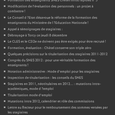
Formation des enseignants
SNES
Créteil Infos rapides n°5
Modification de l’évaluation des personnels : un projet à
combattre
!
Le Conseil d
?Etat désavoue la réforme de la formation des
enseignants du Ministère de l
?Education Nationale
!
Appel à témoignages de stagiaires :
Débrayage à Torcy ce jeudi 8 décembre
Le
CLES
et le C2i2e ne doivent pas être exigés pour être recruté
!
Formation, évaluation : Châtel conserve son triple zéro
Quelques précisions sur la titularisation des stagiaires 2011-2012
Congrès du
SNES
2012 : pour une véritable formation des
enseignants
!
Notation administrative : Mode d’emploi pour les stagiaires
Inspection de titularisation : les conseils du
SNES
Stagiaires en 2011, néotitulaires en 2012... : mutations intra-
académiques, mode d
?emploi
Titularisation mode d’emploi
Mutations intra 2012, calendrier et rôle des commissions
Lettre au Recteur pour le remboursement des sommes versées par
les stagiaires