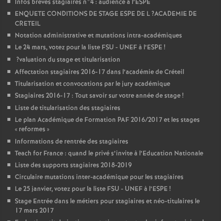
Infos brèves stagiaires n°4 : audience à l’
ESPE
ENQUETE
CONDITIONS
DE
STAGE
ESPE
DE
L
?
ACADEMIE
DE
CRETEIL
Notation administrative et mutations intra-académiques
Le 24 mars, votez pour la liste
FSU
-
UNEF
à l’
ESPE
!
?valuation du stage et titularisation
Affectation stagiaires 2016-17 dans l’académie de Créteil
Titularisation et convocations par le jury académique
Stagiaires 2016-17 : Tout savoir sur votre année de stage
!
Liste de titularisation des stagiaires
Le plan Académique de Formation
PAF
2016/2017 et les stages
«
reformes
»
Informations de rentrée des stagiaires
Teach for France : quand le privé s’invite à l’Education Nationale
Liste des supports stagiaires 2018-2019
Circulaire mutations inter-académique pour les stagiaires
Le 25 janvier, votez pour la liste
FSU
-
UNEF
à l’
ESPE
!
Stage Entrée dans le métiers pour stagiaires et néo-titulaires le
17 mars 2017