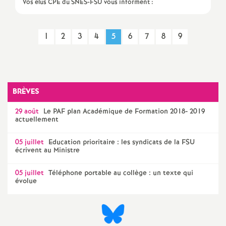
Vos élus CPE du SNES-FSU vous informent :
o
1
2
3
4
5
6
7
8
9
u
r
BRÈVES
s
29 août
Le
PAF
plan Académique de Formation 2018- 2019
actuellement
05 juillet
Education prioritaire : les syndicats de la
FSU
écrivent au Ministre
05 juillet
Téléphone portable au collège : un texte qui
évolue