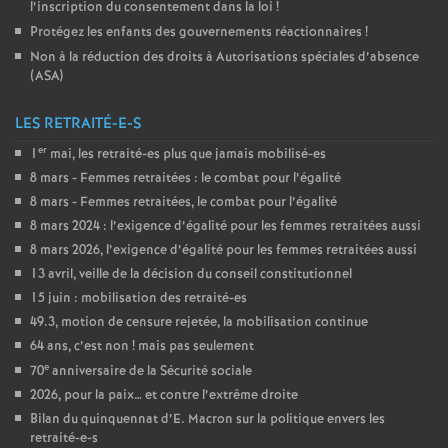
l’inscription du consentement dans la loi
!
Protégez les enfants des gouvernements réactionnaires
!
Non à la réduction des droits à Autorisations spéciales d’absence
(
ASA
)
LES RETRAITÉ-E-S
er
1
mai, les retraité-es plus que jamais mobilisé-es
8 mars - Femmes retraitées : le combat pour l’égalité
8 mars - Femmes retraitées, le combat pour l’égalité
8 mars 2024 : l’exigence d’égalité pour les femmes retraitées aussi
8 mars 2026, l’exigence d’égalité pour les femmes retraitées aussi
13 avril, veille de la décision du conseil constitutionnel
15 juin : mobilisation des retraité-es
49.3, motion de censure rejetée, la mobilisation continue
64 ans, c’est non
! mais pas seulement
e
70
anniversaire de la Sécurité sociale
2026, pour la paix… et contre l’extrême droite
Bilan du quinquennat d’E. Macron sur la politique envers les
retraité-e-s