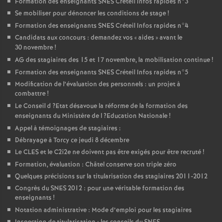
Formation des enseignants
SNES
Créteil Infos rapides n°3
Se mobiliser pour dénoncer les conditions de stage
!
Formation des enseignants
SNES
Créteil Infos rapides n°4
Candidats aux concours : demandez vos «
aides
» avant le
30 novembre
!
AG
des stagiaires des 15 et 17 novembre, la mobilisation continue
!
Formation des enseignants
SNES
Créteil Infos rapides n°5
Modification de l’évaluation des personnels : un projet à
combattre
!
Le Conseil d
?Etat désavoue la réforme de la formation des
enseignants du Ministère de l
?Education Nationale
!
Appel à témoignages de stagiaires :
Débrayage à Torcy ce jeudi 8 décembre
Le
CLES
et le C2i2e ne doivent pas être exigés pour être recruté
!
Formation, évaluation : Châtel conserve son triple zéro
Quelques précisions sur la titularisation des stagiaires 2011-2012
Congrès du
SNES
2012 : pour une véritable formation des
enseignants
!
Notation administrative : Mode d’emploi pour les stagiaires