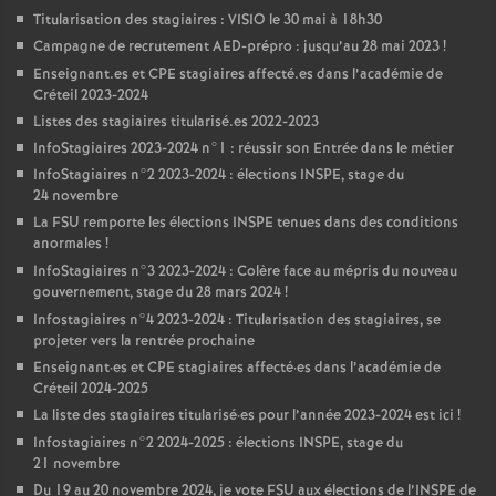
Titularisation des stagiaires :
VISIO
le 30 mai à 18h30
Campagne de recrutement
AED
-prépro : jusqu’au 28 mai 2023
!
Enseignant.es et
CPE
stagiaires affecté.es dans l’académie de
Créteil 2023-2024
Listes des stagiaires titularisé.es 2022-2023
InfoStagiaires 2023-2024 n°1 : réussir son Entrée dans le métier
InfoStagiaires n°2 2023-2024 : élections
INSPE
, stage du
24 novembre
La
FSU
remporte les élections
INSPE
tenues dans des conditions
anormales
!
InfoStagiaires n°3 2023-2024 : Colère face au mépris du nouveau
gouvernement, stage du 28 mars 2024
!
Infostagiaires n°4 2023-2024 : Titularisation des stagiaires, se
projeter vers la rentrée prochaine
Enseignant
·
es et
CPE
stagiaires affecté
·
es dans l’académie de
Créteil 2024-2025
La liste des stagiaires titularisé
·
es pour l’année 2023-2024 est ici
!
Infostagiaires n°2 2024-2025 : élections
INSPE
, stage du
21 novembre
Du 19 au 20 novembre 2024, je vote
FSU
aux élections de l’
INSPE
de