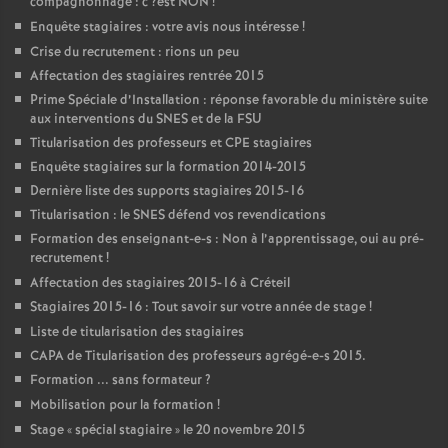
compagnonnage : c
?est
NON
!
Enquête stagiaires : votre avis nous intéresse
!
Crise du recrutement : rions un peu
Affectation des stagiaires rentrée 2015
Prime Spéciale d’Installation : réponse favorable du ministère suite
aux interventions du
SNES
et de la
FSU
Titularisation des professeurs et
CPE
stagiaires
Enquête stagiaires sur la formation 2014-2015
Dernière liste des supports stagiaires 2015-16
Titularisation : le
SNES
défend vos revendications
Formation des enseignant-e-s : Non à l’apprentissage, oui au pré-
recrutement
!
Affectation des stagiaires 2015-16 à Créteil
Stagiaires 2015-16 : Tout savoir sur votre année de stage
!
Liste de titularisation des stagiaires
CAPA
de Titularisation des professeurs agrégé-e-s 2015.
Formation ... sans formateur
?
Mobilisation pour la formation
!
Stage «
spécial stagiaire
» le 20 novembre 2015