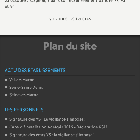
23 octobre : stage agir dans son établissement dans le 77, 93
et 94
é
VOIR TOUS LES ARTICLES
O
r
Plan du site
l
ACTU DES ÉTABLISSEMENTS
é
Val-de-Marne
a
Seine-Saint-Denis
Seine-et-Marne
n
LES PERSONNELS
s
Signature des
VS
: La vigilance s’impose
!
Capa d
?installation Agrégés 2015 - Déclaration
FSU
.
T
Signature des états
VS
: la vigilance s’impose
!