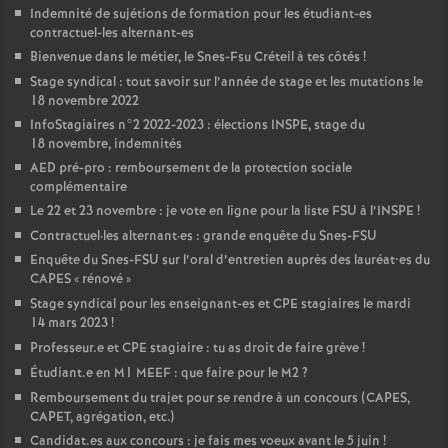
Indemnité de sujétions de formation pour les étudiant-es
contractuel-les alternant-es
Bienvenue dans le métier, le Snes-Fsu Créteil à tes côtés
!
Stage syndical : tout savoir sur l’année de stage et les mutations le
18 novembre 2022
InfoStagiaires n°2 2022-2023 : élections
INSPE
, stage du
18 novembre, indemnités
AED
pré-pro : remboursement de la protection sociale
complémentaire
Le 22 et 23 novembre : je vote en ligne pour la liste
FSU
à l’
INSPE
!
Contractuel
·
les alternant
·
es : grande enquête du Snes-
FSU
Enquête du Snes-
FSU
sur l’oral d’entretien auprès des lauréat•es du
CAPES
«
rénové
»
Stage syndical pour les enseignant-es et
CPE
stagiaires le mardi
14 mars 2023
!
Professeur.e et
CPE
stagiaire : tu as droit de faire grève
!
Étudiant.e en M1
MEEF
: que faire pour le M2
?
Remboursement du trajet pour se rendre à un concours (
CAPES
,
CAPET
, agrégation, etc.)
Candidat.es aux concours : je fais mes voeux avant le 5 juin
!