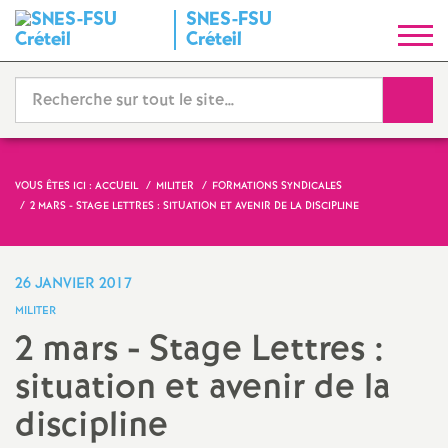
SNES
-
FSU
S
Créteil
y
Reche
n
d
VOUS ÊTES ICI :
ACCUEIL
MILITER
FORMATIONS SYNDICALES
2 MARS - STAGE LETTRES : SITUATION ET AVENIR DE LA DISCIPLINE
i
c
26 JANVIER 2017
MILITER
a
2 mars - Stage Lettres :
situation et avenir de la
t
discipline
N