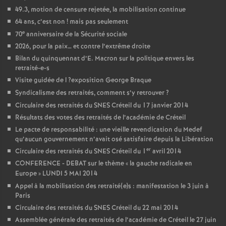
49.3, motion de censure rejetée, la mobilisation continue
64 ans, c’est non
! mais pas seulement
e
70
anniversaire de la Sécurité sociale
2026, pour la paix… et contre l’extrême droite
Bilan du quinquennat d’E. Macron sur la politique envers les
retraité-e-s
Visite guidée de l
?exposition George Braque
Syndicalisme des retraités, comment s’y retrouver
?
Circulaire des retraités du
SNES
Créteil du 17 janvier 2014
Résultats des votes des retraités de l’académie de Créteil
Le pacte de responsabilité : une vieille revendication du Medef
qu’aucun gouvernement n’avait osé satisfaire depuis la Libération
er
Circulaire des retraités du
SNES
Créteil du 1
avril 2014
CONFERENCE
-
DEBAT
sur le thème «
la gauche radicale en
Europe
»
LUNDI
5
MAI
2014
Appel à la mobilisation des retraité(e)s : manifestation le 3 juin à
Paris
Circulaire des retraités du
SNES
Créteil du 22 mai 2014
Assemblée générale des retraités de l’académie de Créteil le 27 juin