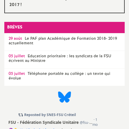
e
2017
!
m
BRÈVES
e
29 août
Le
PAF
plan Académique de Formation 2018- 2019
actuellement
n
05 juillet
Education prioritaire : les syndicats de la
FSU
t
écrivent au Ministre
s
05 juillet
Téléphone portable au collège : un texte qui
évolue
d
e
S