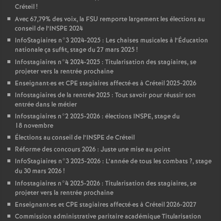
Créteil
!
Avec 67,79% des voix, la
FSU
remporte largement les élections au
conseil de l’
INSPE
2024
InfoStagiaires n°3 2024-2025 : Les chaises musicales à l’Éducation
nationale ça suffit, stage du 27 mars 2025
!
Infostagiaires n°4 2024-2025 : Titularisation des stagiaires, se
projeter vers la rentrée prochaine
Enseignant
·
es et
CPE
stagiaires affecté
·
es à Créteil 2025-2026
Infostagiaires de la rentrée 2025 : Tout savoir pour réussir son
entrée dans le métier
Infostagiaires n°2 2025-2026 : élections
INSPE
, stage du
18 novembre
Élections au conseil de l’
INSPE
de Créteil
Réforme des concours 2026 : Juste une mise au point
InfoStagiaires n°3 2025-2026 : L’année de tous les combats
?, stage
du 30 mars 2026
!
Infostagiaires n°4 2025-2026 : Titularisation des stagiaires, se
projeter vers la rentrée prochaine
Enseignant
·
es et
CPE
stagiaires affecté
·
es à Créteil 2026-2027
Commission administrative paritaire académique Titularisation