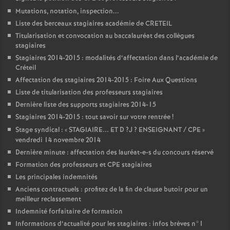
Mutations, notation, inspection...
Liste des berceaux stagiaires académie de
CRETEIL
Titularisation et convocation au baccalauréat des collègues
stagiaires
Stagiaires 2014-2015 : modalités d’affectation dans l’académie de
Créteil
Affectation des stagiaires 2014-2015 : Foire Aux Questions
Liste de titularisation des professeurs stagiaires
Dernière liste des supports stagiaires 2014-15
Stagiaires 2014-2015 : tout savoir sur votre rentrée
!
Stage syndical : «
STAGIAIRE
...
ET
D
?J
?
ENSEIGNANT
/
CPE
»
vendredi 14 novembre 2014
Dernière minute : affectation des lauréat-e-s du concours réservé
Formation des professeurs et
CPE
stagiaires
Les principales indemnités
Anciens contractuels : profitez de la fin de clause butoir pour un
meilleur reclassement
Indemnité forfaitaire de formation
Informations d’actualité pour les stagiaires : infos brèves n°1