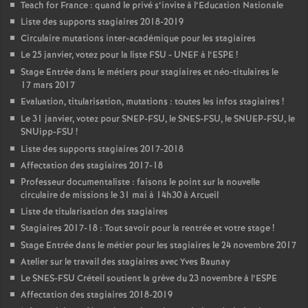
Teach for France : quand le privé s’invite à l’Education Nationale
Liste des supports stagiaires 2018-2019
Circulaire mutations inter-académique pour les stagiaires
Le 25 janvier, votez pour la liste
FSU
-
UNEF
à l’
ESPE
!
Stage Entrée dans le métiers pour stagiaires et néo-titulaires le
17 mars 2017
Evaluation, titularisation, mutations : toutes les infos stagiaires
!
Le 31 janvier, votez pour
SNEP
-
FSU
, le
SNES
-
FSU
, le
SNUEP
-
FSU
, le
SNUipp-
FSU
!
Liste des supports stagiaires 2017-2018
Affectation des stagiaires 2017-18
Professeur documentaliste : faisons le point sur la nouvelle
circulaire de missions le 31 mai à 14h30 à Arcueil
Liste de titularisation des stagiaires
Stagiaires 2017-18 : Tout savoir pour la rentrée et votre stage
!
Stage Entrée dans le métier pour les stagiaires le 24 novembre 2017
Atelier sur le travail des stagiaires avec Yves Baunay
Le
SNES
-
FSU
Créteil soutient la grève du 23 novembre à l’
ESPE
Affectation des stagiaires 2018-2019