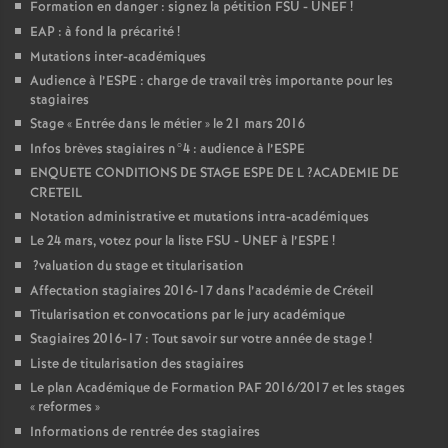
Formation en danger : signez la pétition
FSU
-
UNEF
!
EAP
: à fond la précarité
!
Mutations inter-académiques
Audience à l’
ESPE
: charge de travail très importante pour les
stagiaires
Stage «
Entrée dans le métier
» le 21 mars 2016
Infos brèves stagiaires n°4 : audience à l’
ESPE
ENQUETE
CONDITIONS
DE
STAGE
ESPE
DE
L
?
ACADEMIE
DE
CRETEIL
Notation administrative et mutations intra-académiques
Le 24 mars, votez pour la liste
FSU
-
UNEF
à l’
ESPE
!
?valuation du stage et titularisation
Affectation stagiaires 2016-17 dans l’académie de Créteil
Titularisation et convocations par le jury académique
Stagiaires 2016-17 : Tout savoir sur votre année de stage
!
Liste de titularisation des stagiaires
Le plan Académique de Formation
PAF
2016/2017 et les stages
«
reformes
»
Informations de rentrée des stagiaires