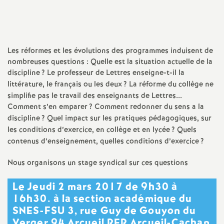
a
t
Les réformes et les évolutions des programmes induisent de
nombreuses questions : Quelle est la situation actuelle de la
i
discipline
? Le professeur de Lettres enseigne-t-il la
littérature, le français ou les deux
? La réforme du collège ne
o
simplifie pas le travail des enseignants de Lettres...
Comment s’en emparer
? Comment redonner du sens a la
n
discipline
? Quel impact sur les pratiques pédagogiques, sur
les conditions d’exercice, en collège et en lycée
? Quels
contenus d’enseignement, quelles conditions d’exercice
?
a
Nous organisons un stage syndical sur ces questions
l
Le Jeudi 2 mars 2017 de 9h30 à
d
16h30. à la section académique du
SNES
-
FSU
3, rue Guy de Gouyon du
Verger 94 Arcueil
RER
Arcueil-Cachan