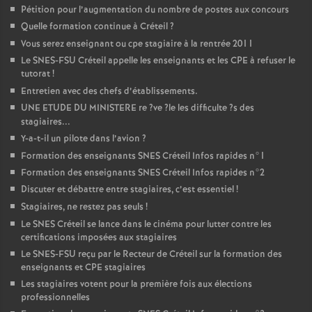
Pétition pour l’augmentation du nombre de postes aux concours
Quelle formation continue à Créteil
?
Vous serez enseignant ou cpe stagiaire à la rentrée 2011
Le
SNES
-
FSU
Créteil appelle les enseignants et les
CPE
à refuser le
tutorat
!
Entretien avec des chefs d’établissements.
UNE
ETUDE
DU
MINISTERE
re
?ve
?le les difficulte
?s des
stagiaires...
Y-a-t-il un pilote dans l’avion
?
Formation des enseignants
SNES
Créteil Infos rapides n°1
Formation des enseignants
SNES
Créteil Infos rapides n°2
Discuter et débattre entre stagiaires, c’est essentiel
!
Stagiaires, ne restez pas seuls
!
Le
SNES
Créteil se lance dans le cinéma pour lutter contre les
certifications imposées aux stagiaires
Le
SNES
-
FSU
reçu par le Recteur de Créteil sur la formation des
enseignants et
CPE
stagiaires
Les stagiaires votent pour la première fois aux élections
professionnelles