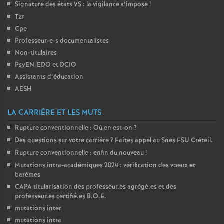
Signature des états
VS
: la vigilance s’impose
!
o
Tzr
Cpe
Professeur-e-s documentalistes
u
Non-titulaires
PsyEN-
EDO
et
DCIO
r
Assistants d’éducation
AESH
s
LA CARRIÈRE ET LES MUTS
Rupture conventionnelle : Où en est-on
?
Des questions sur votre carrière
? Faites appel au Snes
FSU
Créteil.
Rupture conventionnelle : enfin du nouveau
!
Mutations intra-académiques 2024 : vérification des voeux et
barèmes
CAPA
titularisation des professeur.es agrégé.es et des
professeur.es certifié.es
B.O.E.
mutations inter
mutations intra