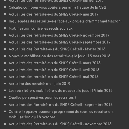
Actualités des retraité-e-s du
SNES
Créteil- janvier 2017
Calculez combien vous coûtera par an la hausse de la
CSG
Actualités des retraité-e-s du
SNES
Créteil- mai 2017
Inquiétudes des retraité-e-s face aux projets d’Emmanuel Macron
!
Mobilisation contre les reculs sociaux
Actualités des retraité-e-s du
SNES
Créteil- novembre 2017
Actualités des retraité-e-s du
SNES
Créteil- septembre 2017
Actualités des Retraité-e-s du
SNES
Créteil - février 2018
Nouvelle mobilisation des retraité-e-s le jeudi 15 mars 2018
Actualités des retraité-e-s du
SNES
Créteil- mars 2018
Actualités des retraité-e-s du
SNES
Créteil- avril 2018
Actualités des retraité-e-s du
SNES
Créteil- mai 2018
Actualité des retraité-e-s - juin 2019
Les retraité-e-s mobilisé-e-s de nouveau le jeudi 14 juin 2018
Quelles perspectives pour les retraites
?
Actualités des Retraité-e-s du
SNES
Créteil - septembre 2018
Contre l’appauvrissement programmé de tous les retraité-e-s,
mobilisation du 18 octobre
Actualités des Retraité-e-s du
SNES
Créteil - novembre 2018