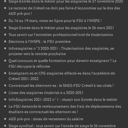
Stage Entrée dans le métier pour les stagiaires le 27 novembre 2020
Le rectorat de Créteil ne doit pas faire d’économies sur le dos des
AED
pré-pro
!
Du 16 au 19 mars, votez en ligne pour la
FSU
à l’
INSPE
!
Stage Entrée dans le Métier pour les stagiaires le 26 mars 2021
Tout savoir sur l’entretien professionnel/oral de titularisation
Elections à l’
INSPE
: la
FSU
première
Infostagiaires n°3 2020-2021 : Titularisation des stagiaires, se
projeter vers la rentrée prochaine
Quel concours et quelle formation pour devenir enseignant
? La
FSU
décrypte la réforme
Enseignant-es et
CPE
stagiaires affecté-es dans l’académie de
Créteil 2021-2022
Contractuel-les alternant-es : le
SNES
-
FSU
Créteil à tes côtés
!
Listes des stagiaires titularisé.e.s 2020-2021
InfoStagiaires 2021-2022 n°1 : réussir son Entrée dans le métier
La
FSU
demande le remboursement des frais de déplacements des
étudiant-es contractuel-les alternant-es
!
AED
pré-pro : dates de versement du salaire
Stage syndical : tout savoir sur l’année de stage le 26 novembre