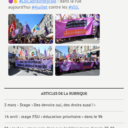
e
c
o
n
d
d
e
ARTICLES DE LA RUBRIQUE
g
2 mars - Stage «
Des devoirs oui, des droits aussi
!
»
14 avril : stage
FSU
«
éducation prioritaire
» dans le 94
r