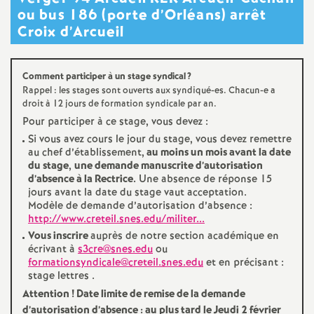
e
ou bus 186 (porte d’Orléans) arrêt
s
Croix d’Arcueil
E
Comment participer à un stage syndical
?
Rappel : les stages sont ouverts aux syndiqué-es. Chacun-e a
n
droit à 12 jours de formation syndicale par an.
Pour participer à ce stage, vous devez :
s
Si vous avez cours le jour du stage, vous devez remettre
au chef d’établissement,
au moins un mois avant la date
du stage
,
une demande manuscrite d’autorisation
e
d’absence à la Rectrice.
Une absence de réponse 15
jours avant la date du stage vaut acceptation.
Modèle de demande d’autorisation d’absence :
i
http://www.creteil.snes.edu/militer...
Vous inscrire
auprès de notre section académique en
g
écrivant à
s3cre@snes.edu
ou
formationsyndicale@creteil.snes.edu
et en précisant :
stage lettres .
n
Attention
! Date limite de remise de la demande
d’autorisation d’absence : au plus tard le Jeudi 2 février