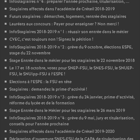
Infostagiaires n°4 : préparer l’année prochaine, titularisation, ...
Stagiaires affectés dans l’académie de Créteil 2018-2019
Futurs stagiaires : démarches, logement, rentrée des stagiaires
Lauréats aux concours : Payer pour enseigner
? Non merci
!
InfoStagiaires 2018-2019 n°1 : réussir son entrée dans le métier
CVEC
, c’est toujours non
! Signez la pétition
!
InfoStagiaires 2018-2019 n°2 : grève du 9 octobre, élections
ESPE
,
stage du 22 novembre
Stage Entrée dans le métier pour les stagiaires le 22 novembre 2018
Le 17 et 18 octobre, votez pour
SNEP
-
FSU
, le
SNES
-
FSU
, le
SNUEP
-
FSU
, le SNUipp-
FSU
à l’
ESPE
!
Elections à l’
ESPE
: la
FSU
en tête
Stagiaires : demandez la prime d’activité
!
InfoStagiaires 2018-2019 n°3 : grève du 24 janvier, prime d’activité,
réforme du lycée et de la formation
Stage Entrée dans le Métier pour les stagiaires le 26 mars 2019
InfoStagiaires 2018-2019 n°4 : grève du 9 mai, jury et titularisation,
conseils pour l’année prochaine
Stagiaires affectés dans l’académie de Créteil 2019-2020
Déclaration d’ouverture
SNES
-
FSU
de la
CAPA
de titularisation des