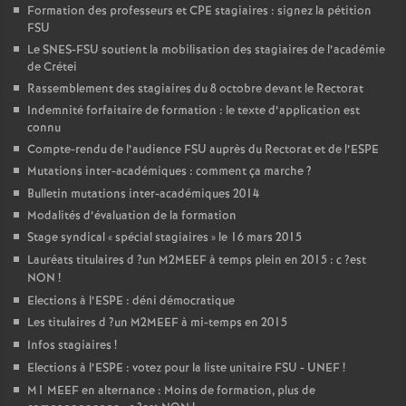
Formation des professeurs et
CPE
stagiaires : signez la pétition
FSU
Le
SNES
-
FSU
soutient la mobilisation des stagiaires de l’académie
de Crétei
Rassemblement des stagiaires du 8 octobre devant le Rectorat
Indemnité forfaitaire de formation : le texte d’application est
connu
Compte-rendu de l’audience
FSU
auprès du Rectorat et de l’
ESPE
Mutations inter-académiques : comment ça marche
?
Bulletin mutations inter-académiques 2014
Modalités d’évaluation de la formation
Stage syndical «
spécial stagiaires
» le 16 mars 2015
Lauréats titulaires d
?un
M2MEEF
à temps plein en 2015 : c
?est
NON
!
Elections à l’
ESPE
: déni démocratique
Les titulaires d
?un
M2MEEF
à mi-temps en 2015
Infos stagiaires
!
Elections à l’
ESPE
: votez pour la liste unitaire
FSU
-
UNEF
!
M1
MEEF
en alternance : Moins de formation, plus de