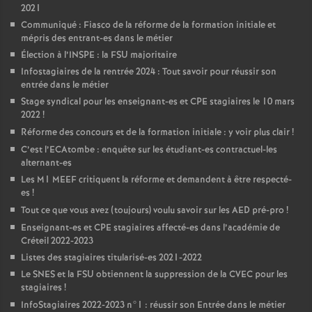
2021
Communiqué : Fiasco de la réforme de la formation initiale et
mépris des entrant-es dans le métier
Élection à l’
INSPE
: la
FSU
majoritaire
Infostagiaires de la rentrée 2024 : Tout savoir pour réussir son
entrée dans le métier
Stage syndical pour les enseignant-es et
CPE
stagiaires le 10 mars
2022
!
Réforme des concours et de la formation initiale : y voir plus clair
!
C’est l’ECAtombe : enquête sur les étudiant-es contractuel-les
alternant-es
Les M1
MEEF
critiquent la réforme et demandent à être respecté-
es
!
Tout ce que vous avez (toujours) voulu savoir sur les
AED
pré-pro
!
Enseignant-es et
CPE
stagiaires affecté-es dans l’académie de
Créteil 2022-2023
Listes des stagiaires titularisé-es 2021-2022
Le
SNES
et la
FSU
obtiennent la suppression de la
CVEC
pour les
stagiaires
!
InfoStagiaires 2022-2023 n°1 : réussir son Entrée dans le métier