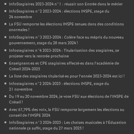
InfoStagiaires 2023-2024 n°1 : réussir son Entrée dans le métier
InfoStagiaires n°2 2023-2024 : élections
INSPE
, stage du
24 novembre
La
FSU
remporte les élections
INSPE
tenues dans des conditions
anormales
!
InfoStagiaires n°3 2023-2024 : Colère face au mépris du nouveau
gouvernement, stage du 28 mars 2024
!
Infostagiaires n°4 2023-2024 : Titularisation des stagiaires, se
projeter vers la rentrée prochaine
Enseignant
·
es et
CPE
stagiaires affecté
·
es dans l’académie de
Créteil 2024-2025
La liste des stagiaires titularisé
·
es pour l’année 2023-2024 est ici
!
Infostagiaires n°2 2024-2025 : élections
INSPE
, stage du
21 novembre
Du 19 au 20 novembre 2024, je vote
FSU
aux élections de l’
INSPE
de
Créteil
!
Avec 67,79% des voix, la
FSU
remporte largement les élections au
conseil de l’
INSPE
2024
InfoStagiaires n°3 2024-2025 : Les chaises musicales à l’Éducation
nationale ça suffit, stage du 27 mars 2025
!