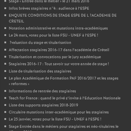
Stage «
Entrée dans le métier
» le 21 mars 2016
Infos brèves stagiaires n°4 : audience à l’
ESPE
ENQUETE
CONDITIONS
DE
STAGE
ESPE
DE
L
?
ACADEMIE
DE
CRETEIL
Notation administrative et mutations intra-académiques
Le 24 mars, votez pour la liste
FSU
-
UNEF
à l’
ESPE
!
?valuation du stage et titularisation
Affectation stagiaires 2016-17 dans l’académie de Créteil
Titularisation et convocations par le jury académique
Stagiaires 2016-17 : Tout savoir sur votre année de stage
!
Liste de titularisation des stagiaires
Le plan Académique de Formation
PAF
2016/2017 et les stages
«
reformes
»
Informations de rentrée des stagiaires
Teach for France : quand le privé s’invite à l’Education Nationale
Liste des supports stagiaires 2018-2019
Circulaire mutations inter-académique pour les stagiaires
Le 25 janvier, votez pour la liste
FSU
-
UNEF
à l’
ESPE
!
Stage Entrée dans le métiers pour stagiaires et néo-titulaires le