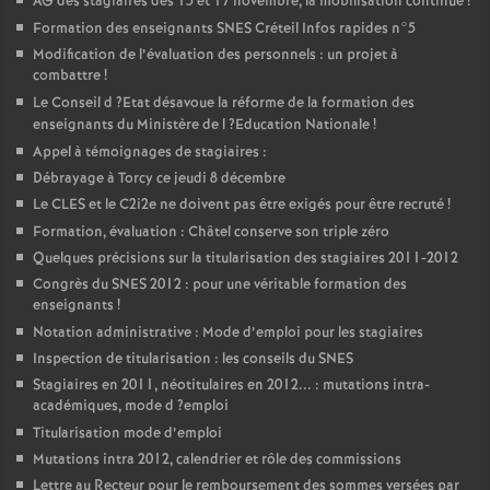
AG
des stagiaires des 15 et 17 novembre, la mobilisation continue
!
Formation des enseignants
SNES
Créteil Infos rapides n°5
Modification de l’évaluation des personnels : un projet à
combattre
!
Le Conseil d
?Etat désavoue la réforme de la formation des
enseignants du Ministère de l
?Education Nationale
!
Appel à témoignages de stagiaires :
Débrayage à Torcy ce jeudi 8 décembre
Le
CLES
et le C2i2e ne doivent pas être exigés pour être recruté
!
Formation, évaluation : Châtel conserve son triple zéro
Quelques précisions sur la titularisation des stagiaires 2011-2012
Congrès du
SNES
2012 : pour une véritable formation des
enseignants
!
Notation administrative : Mode d’emploi pour les stagiaires
Inspection de titularisation : les conseils du
SNES
Stagiaires en 2011, néotitulaires en 2012... : mutations intra-
académiques, mode d
?emploi
Titularisation mode d’emploi
Mutations intra 2012, calendrier et rôle des commissions
Lettre au Recteur pour le remboursement des sommes versées par