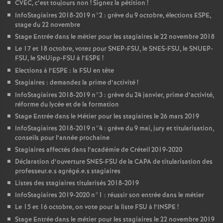
CVEC
, c’est toujours non
! Signez la pétition
!
InfoStagiaires 2018-2019 n°2 : grève du 9 octobre, élections
ESPE
,
stage du 22 novembre
Stage Entrée dans le métier pour les stagiaires le 22 novembre 2018
Le 17 et 18 octobre, votez pour
SNEP
-
FSU
, le
SNES
-
FSU
, le
SNUEP
-
FSU
, le SNUipp-
FSU
à l’
ESPE
!
Elections à l’
ESPE
: la
FSU
en tête
Stagiaires : demandez la prime d’activité
!
InfoStagiaires 2018-2019 n°3 : grève du 24 janvier, prime d’activité,
réforme du lycée et de la formation
Stage Entrée dans le Métier pour les stagiaires le 26 mars 2019
InfoStagiaires 2018-2019 n°4 : grève du 9 mai, jury et titularisation,
conseils pour l’année prochaine
Stagiaires affectés dans l’académie de Créteil 2019-2020
Déclaration d’ouverture
SNES
-
FSU
de la
CAPA
de titularisation des
professeur.e.s agrégé.e.s stagiaires
Listes des stagiaires titularisés 2018-2019
InfoStagiaires 2019-2020 n°1 : réussir son entrée dans le métier
Le 15 et 16 octobre, on vote pour la liste
FSU
à l’
INSPE
!
Stage Entrée dans le métier pour les stagiaires le 22 novembre 2019