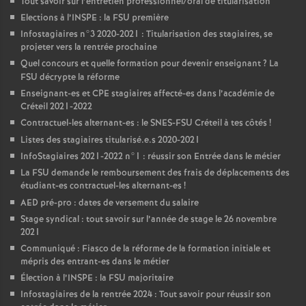
Tout savoir sur l’entretien professionnel/oral de titularisation
Elections à l’
INSPE
: la
FSU
première
Infostagiaires n°3 2020-2021 : Titularisation des stagiaires, se
projeter vers la rentrée prochaine
Quel concours et quelle formation pour devenir enseignant
? La
FSU
décrypte la réforme
Enseignant-es et
CPE
stagiaires affecté-es dans l’académie de
Créteil 2021-2022
Contractuel-les alternant-es : le
SNES
-
FSU
Créteil à tes côtés
!
Listes des stagiaires titularisé.e.s 2020-2021
InfoStagiaires 2021-2022 n°1 : réussir son Entrée dans le métier
La
FSU
demande le remboursement des frais de déplacements des
étudiant-es contractuel-les alternant-es
!
AED
pré-pro : dates de versement du salaire
Stage syndical : tout savoir sur l’année de stage le 26 novembre
2021
Communiqué : Fiasco de la réforme de la formation initiale et
mépris des entrant-es dans le métier
Élection à l’
INSPE
: la
FSU
majoritaire
Infostagiaires de la rentrée 2024 : Tout savoir pour réussir son