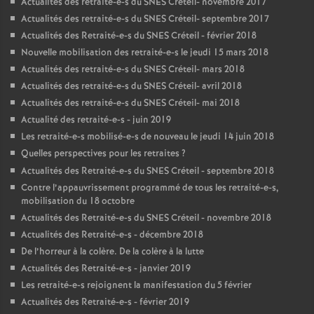
Actualités des retraité-e-s du
SNES
Créteil- novembre 2017
Actualités des retraité-e-s du
SNES
Créteil- septembre 2017
Actualités des Retraité-e-s du
SNES
Créteil - février 2018
Nouvelle mobilisation des retraité-e-s le jeudi 15 mars 2018
Actualités des retraité-e-s du
SNES
Créteil- mars 2018
Actualités des retraité-e-s du
SNES
Créteil- avril 2018
Actualités des retraité-e-s du
SNES
Créteil- mai 2018
Actualité des retraité-e-s - juin 2019
Les retraité-e-s mobilisé-e-s de nouveau le jeudi 14 juin 2018
Quelles perspectives pour les retraites
?
Actualités des Retraité-e-s du
SNES
Créteil - septembre 2018
Contre l’appauvrissement programmé de tous les retraité-e-s,
mobilisation du 18 octobre
Actualités des Retraité-e-s du
SNES
Créteil - novembre 2018
Actualités des Retraité-e-s - décembre 2018
De l’horreur à la colère. De la colère à la lutte
Actualités des Retraité-e-s - janvier 2019
Les retraité-e-s rejoignent la manifestation du 5 février
Actualités des Retraité-e-s - février 2019