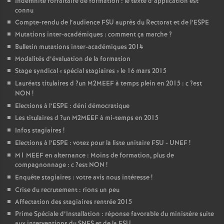
Indemnité forfaitaire de formation : le texte d’application est
connu
Compte-rendu de l’audience
FSU
auprès du Rectorat et de l’
ESPE
Mutations inter-académiques : comment ça marche
?
Bulletin mutations inter-académiques 2014
Modalités d’évaluation de la formation
Stage syndical «
spécial stagiaires
» le 16 mars 2015
Lauréats titulaires d
?un
M2MEEF
à temps plein en 2015 : c
?est
NON
!
Elections à l’
ESPE
: déni démocratique
Les titulaires d
?un
M2MEEF
à mi-temps en 2015
Infos stagiaires
!
Elections à l’
ESPE
: votez pour la liste unitaire
FSU
-
UNEF
!
M1
MEEF
en alternance : Moins de formation, plus de
compagnonnage : c
?est
NON
!
Enquête stagiaires : votre avis nous intéresse
!
Crise du recrutement : rions un peu
Affectation des stagiaires rentrée 2015
Prime Spéciale d’Installation : réponse favorable du ministère suite
aux interventions du
SNES
et de la
FSU