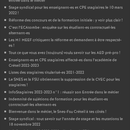
entrée dans le métier
Stage syndical pour les enseignant-es et
CPE
stagiaires le 10 mars
2022
!
Réforme des concours et de la formation initiale : y voir plus clair
!
C’est l’ECAtombe : enquête sur les étudiant-es contractuel-les
alternant-es
Les M1
MEEF
critiquent la réforme et demandent à être respecté-
es
!
Tout ce que vous avez (toujours) voulu savoir sur les
AED
pré-pro
!
Enseignant-es et
CPE
stagiaires affecté-es dans l’académie de
Créteil 2022-2023
Listes des stagiaires titularisé-es 2021-2022
Le
SNES
et la
FSU
obtiennent la suppression de la
CVEC
pour les
stagiaires
!
InfoStagiaires 2022-2023 n°1 : réussir son Entrée dans le métier
Indemnité de sujétions de formation pour les étudiant-es
contractuel-les alternant-es
Bienvenue dans le métier, le Snes-Fsu Créteil à tes côtés
!
Stage syndical : tout savoir sur l’année de stage et les mutations le
18 novembre 2022