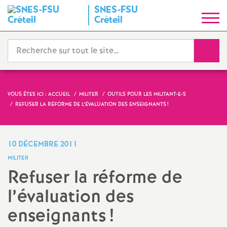
SNES
-
FSU
S
Créteil
y
Reche
n
d
VOUS ÊTES ICI :
ACCUEIL
MILITER
OUTILS POUR LES MILITANT-E-S
REFUSER LA RÉFORME DE L’ÉVALUATION DES ENSEIGNANTS
!
i
c
10 DÉCEMBRE 2011
MILITER
a
Refuser la réforme de
l’évaluation des
t
enseignants
!
N