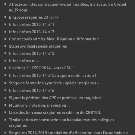
Affectation des contractuel-le-s admissibles, la situation à Créteil
au 29 août
Enquête stagiaires 2013-14
Infos brèves 2013-14 n°1
Infos brèves 2013-14 n°2
Contractuels admissibles : Réunion d’information
Stage syndical spécial stagiaires
Infos brèves 2013-14 n°3
Infos brèves n°4
Elections à l’
ESPE
2014 : votez
FSU
!
Infos brèves 2013-14 n°5 : appel à mobilisation
!
Stage de formation syndicale «
spécial stagiaires
»
Infos brèves 2013-14 n°6
Signez la pétition des
CPE
et professeurs stagiaires
!
Mutations, notation, inspection...
Liste des berceaux stagiaires académie de
CRETEIL
Titularisation et convocation au baccalauréat des collègues
stagiaires
Stagiaires 2014-2015 : modalités d’affectation dans l’académie de