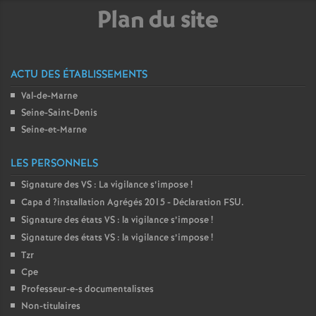
e
Plan du site
c
ACTU DES ÉTABLISSEMENTS
o
Val-de-Marne
Seine-Saint-Denis
n
Seine-et-Marne
d
LES PERSONNELS
Signature des
VS
: La vigilance s’impose
!
d
Capa d
?installation Agrégés 2015 - Déclaration
FSU
.
Signature des états
VS
: la vigilance s’impose
!
e
Signature des états
VS
: la vigilance s’impose
!
Tzr
g
Cpe
Professeur-e-s documentalistes
r
Non-titulaires