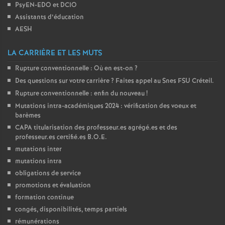
PsyEN-
EDO
et
DCIO
é
Assistants d’éducation
AESH
O
LA CARRIÈRE ET LES MUTS
r
Rupture conventionnelle : Où en est-on
?
Des questions sur votre carrière
? Faites appel au Snes
FSU
Créteil.
l
Rupture conventionnelle : enfin du nouveau
!
Mutations intra-académiques 2024 : vérification des voeux et
é
barèmes
CAPA
titularisation des professeur.es agrégé.es et des
professeur.es certifié.es
B.O.E.
a
mutations inter
mutations intra
n
obligations de service
promotions et évaluation
s
formation continue
congés, disponibilités, temps partiels
T
rémunérations