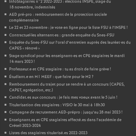
InfoStagiaires n°2 2022-2023 : élections
INSPE
, stage du
18 novembre, indemnités
AED
pré-pro : remboursement de la protection sociale
complémentaire
Le 22 et 23 novembre : je vote en ligne pour la liste
FSU
à l’
INSPE
!
Contractuel
·
les alternant
·
es : grande enquête du Snes-
FSU
Enquête du Snes-
FSU
sur l’oral d’entretien auprès des lauréat•es du
CAPES
«
rénové
»
Stage syndical pour les enseignant-es et
CPE
stagiaires le mardi
14 mars 2023
!
Professeur.e et
CPE
stagiaire : tu as droit de faire grève
!
Étudiant.e en M1
MEEF
: que faire pour le M2
?
Remboursement du trajet pour se rendre à un concours (
CAPES
,
CAPET
, agrégation, etc.)
Candidat.es aux concours : je fais mes voeux avant le 5 juin
!
Titularisation des stagiaires :
VISIO
le 30 mai à 18h30
Campagne de recrutement
AED
-prépro : jusqu’au 28 mai 2023
!
Enseignant.es et
CPE
stagiaires affecté.es dans l’académie de
Créteil 2023-2024
Listes des stagiaires titularisé.es 2022-2023