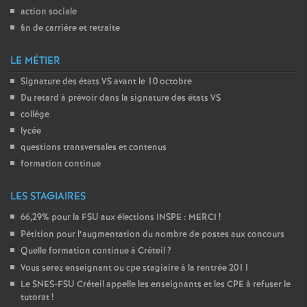
action sociale
o
fin de carrière et retraite
u
LE MÉTIER
Signature des états
VS
avant le 10 octobre
r
Du retard à prévoir dans la signature des états
VS
collège
s
lycée
questions transversales et contenus
formation continue
LES STAGIAIRES
66,29% pour la
FSU
aux élections
INSPE
:
MERCI
!
Pétition pour l’augmentation du nombre de postes aux concours
Quelle formation continue à Créteil
?
Vous serez enseignant ou cpe stagiaire à la rentrée 2011
Le
SNES
-
FSU
Créteil appelle les enseignants et les
CPE
à refuser le
tutorat
!