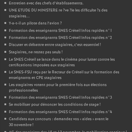
Entretien avec des chefs d’établissements.
UNE
ETUDE
DU
MINISTERE
re
?ve
?le les difficulte
?s des
stagiaires...
Y-a-t-il un pilote dans l’avion
?
Formation des enseignants
SNES
Créteil Infos rapides n°1
Formation des enseignants
SNES
Créteil Infos rapides n°2
Discuter et débattre entre stagiaires, c’est essentiel
!
Stagiaires, ne restez pas seuls
!
Le
SNES
Créteil se lance dans le cinéma pour lutter contre les
certifications imposées aux stagiaires
Le
SNES
-
FSU
reçu par le Recteur de Créteil sur la formation des
enseignants et
CPE
stagiaires
Les stagiaires votent pour la première fois aux élections
professionnelles
Formation des enseignants
SNES
Créteil Infos rapides n°3
Se mobiliser pour dénoncer les conditions de stage
!
Formation des enseignants
SNES
Créteil Infos rapides n°4
Candidats aux concours : demandez vos «
aides
» avant le
30 novembre
!