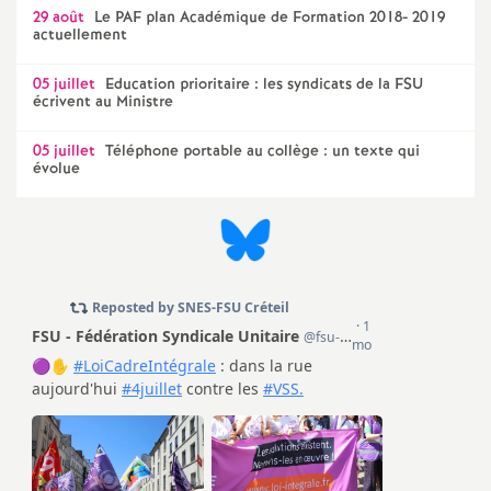
e
29 août
Le
PAF
plan Académique de Formation 2018- 2019
actuellement
s
05 juillet
Education prioritaire : les syndicats de la
FSU
E
écrivent au Ministre
05 juillet
Téléphone portable au collège : un texte qui
n
évolue
s
e
i
g
n