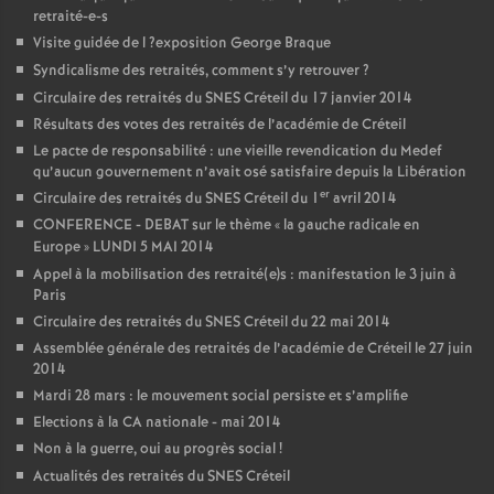
retraité-e-s
Visite guidée de l
?exposition George Braque
Syndicalisme des retraités, comment s’y retrouver
?
Circulaire des retraités du
SNES
Créteil du 17 janvier 2014
Résultats des votes des retraités de l’académie de Créteil
Le pacte de responsabilité : une vieille revendication du Medef
qu’aucun gouvernement n’avait osé satisfaire depuis la Libération
er
Circulaire des retraités du
SNES
Créteil du 1
avril 2014
CONFERENCE
-
DEBAT
sur le thème «
la gauche radicale en
Europe
»
LUNDI
5
MAI
2014
Appel à la mobilisation des retraité(e)s : manifestation le 3 juin à
Paris
Circulaire des retraités du
SNES
Créteil du 22 mai 2014
Assemblée générale des retraités de l’académie de Créteil le 27 juin
2014
Mardi 28 mars : le mouvement social persiste et s’amplifie
Elections à la
CA
nationale - mai 2014
Non à la guerre, oui au progrès social
!
Actualités des retraités du
SNES
Créteil