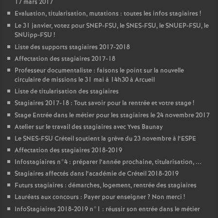
17 mars 2017
Evaluation, titularisation, mutations : toutes les infos stagiaires
!
Le 31 janvier, votez pour
SNEP
-
FSU
, le
SNES
-
FSU
, le
SNUEP
-
FSU
, le
SNUipp-
FSU
!
Liste des supports stagiaires 2017-2018
Affectation des stagiaires 2017-18
Professeur documentaliste : faisons le point sur la nouvelle
circulaire de missions le 31 mai à 14h30 à Arcueil
Liste de titularisation des stagiaires
Stagiaires 2017-18 : Tout savoir pour la rentrée et votre stage
!
Stage Entrée dans le métier pour les stagiaires le 24 novembre 2017
Atelier sur le travail des stagiaires avec Yves Baunay
Le
SNES
-
FSU
Créteil soutient la grève du 23 novembre à l’
ESPE
Affectation des stagiaires 2018-2019
Infostagiaires n°4 : préparer l’année prochaine, titularisation, ...
Stagiaires affectés dans l’académie de Créteil 2018-2019
Futurs stagiaires : démarches, logement, rentrée des stagiaires
Lauréats aux concours : Payer pour enseigner
? Non merci
!
InfoStagiaires 2018-2019 n°1 : réussir son entrée dans le métier