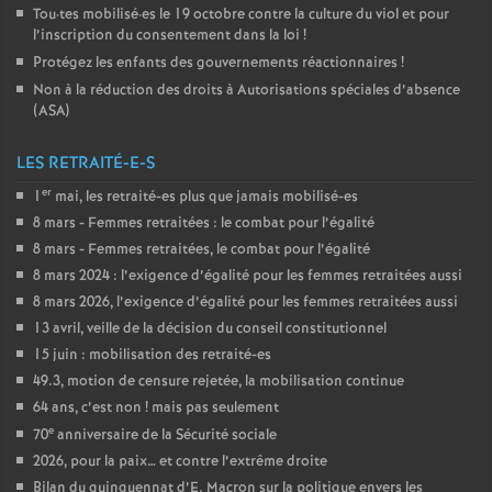
Tou
·
tes mobilisé
·
es le 19 octobre contre la culture du viol et pour
l’inscription du consentement dans la loi
!
Protégez les enfants des gouvernements réactionnaires
!
Non à la réduction des droits à Autorisations spéciales d’absence
(
ASA
)
LES RETRAITÉ-E-S
er
1
mai, les retraité-es plus que jamais mobilisé-es
8 mars - Femmes retraitées : le combat pour l’égalité
8 mars - Femmes retraitées, le combat pour l’égalité
8 mars 2024 : l’exigence d’égalité pour les femmes retraitées aussi
8 mars 2026, l’exigence d’égalité pour les femmes retraitées aussi
13 avril, veille de la décision du conseil constitutionnel
15 juin : mobilisation des retraité-es
49.3, motion de censure rejetée, la mobilisation continue
64 ans, c’est non
! mais pas seulement
e
70
anniversaire de la Sécurité sociale
2026, pour la paix… et contre l’extrême droite
Bilan du quinquennat d’E. Macron sur la politique envers les