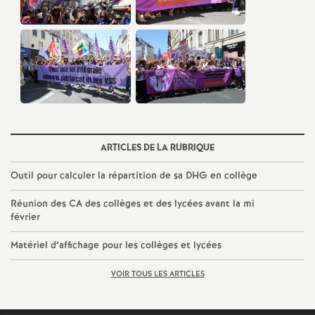
e
m
e
n
t
ARTICLES DE LA RUBRIQUE
Outil pour calculer la répartition de sa
DHG
en collège
s
Réunion des
CA
des collèges et des lycées avant la mi
d
février
Matériel d’affichage pour les collèges et lycées
e
VOIR TOUS LES ARTICLES
S