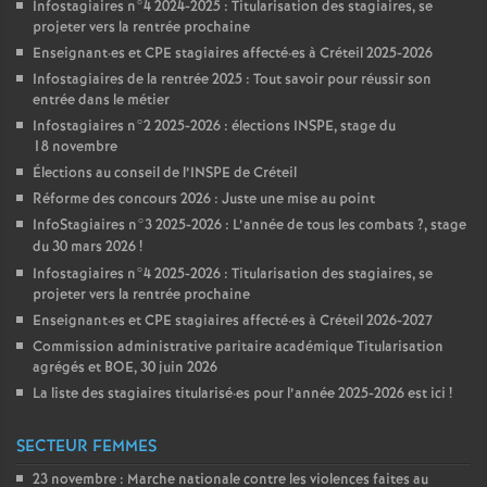
Infostagiaires n°4 2024-2025 : Titularisation des stagiaires, se
projeter vers la rentrée prochaine
Enseignant
·
es et
CPE
stagiaires affecté
·
es à Créteil 2025-2026
Infostagiaires de la rentrée 2025 : Tout savoir pour réussir son
entrée dans le métier
Infostagiaires n°2 2025-2026 : élections
INSPE
, stage du
18 novembre
Élections au conseil de l’
INSPE
de Créteil
Réforme des concours 2026 : Juste une mise au point
InfoStagiaires n°3 2025-2026 : L’année de tous les combats
?, stage
du 30 mars 2026
!
Infostagiaires n°4 2025-2026 : Titularisation des stagiaires, se
projeter vers la rentrée prochaine
Enseignant
·
es et
CPE
stagiaires affecté
·
es à Créteil 2026-2027
Commission administrative paritaire académique Titularisation
agrégés et
BOE
, 30 juin 2026
La liste des stagiaires titularisé
·
es pour l’année 2025-2026 est ici
!
SECTEUR FEMMES
23 novembre : Marche nationale contre les violences faites au