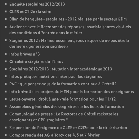
Enquête stagiaires 2012/2013
CLES
et C2I2e : la suite
Bilan de l’enquête «
stagiaires
» 2012 réalisée par le secteur
EDM
Audience avec le Rectorat : des réponses insatisfaisantes vis-à-vis
des conditions d
?entrée dans le métier
Stagiaires 2012 : Malheureusement, vous risquez de ne pas être la
dernière «
génération sacrifiée
»
Infos brèves n°3
Circulaire stagiaire du 12 nov
Stagiaires 2012/2013 : Mutation inter académique 2013
Infos pratiques mutations inter pour les stagiaires
PAF
: que pensez-vous de la formation continue à Créteil
?
Info brève 5 : les projets du
MEN
pour la formation des enseignants
Lettre ouverte : droit à une vraie formation pour les T1/T2
Assemblées générales des stagiaires sur les lieux de formation
Communiqué de presse : Le Rectorat de Créteil rackette les
enseignants et
CPE
stagiaires
!!
Suspension de l’exigence du
CLES
et C2I2e pour la titularisation
Compte rendu des
AG
à Torcy des 4, 5 et 7 février