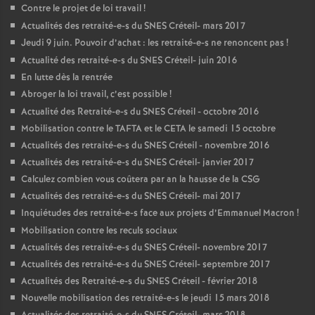
Contre le projet de loi travail
!
Actualités des retraité-e-s du
SNES
Créteil- mars 2017
Jeudi 9 juin. Pouvoir d’achat : les retraité-e-s ne renoncent pas
!
Actualité des retraité-e-s du
SNES
Créteil- juin 2016
En lutte dès la rentrée
Abroger la loi travail, c’est possible
!
Actualité des Retraité-e-s du
SNES
Créteil - octobre 2016
Mobilisation contre le
TAFTA
et le
CETA
le samedi 15 octobre
Actualités des retraité-e-s du
SNES
Créteil - novembre 2016
Actualités des retraité-e-s du
SNES
Créteil- janvier 2017
Calculez combien vous coûtera par an la hausse de la
CSG
Actualités des retraité-e-s du
SNES
Créteil- mai 2017
Inquiétudes des retraité-e-s face aux projets d’Emmanuel Macron
!
Mobilisation contre les reculs sociaux
Actualités des retraité-e-s du
SNES
Créteil- novembre 2017
Actualités des retraité-e-s du
SNES
Créteil- septembre 2017
Actualités des Retraité-e-s du
SNES
Créteil - février 2018
Nouvelle mobilisation des retraité-e-s le jeudi 15 mars 2018