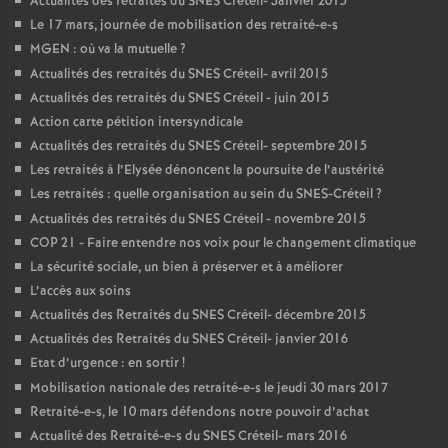
Actualités des retraités du
SNES
Créteil- Janvier 2015
Le 17 mars, journée de mobilisation des retraité-e-s
MGEN
: où va la mutuelle
?
Actualités des retraités du
SNES
Créteil- avril 2015
Actualités des retraités du
SNES
Créteil - juin 2015
Action carte pétition intersyndicale
Actualités des retraités du
SNES
Créteil- septembre 2015
Les retraités à l’Elysée dénoncent la poursuite de l’austérité
Les retraités : quelle organisation au sein du
SNES
-Créteil
?
Actualités des retraités du
SNES
Créteil - novembre 2015
COP
21 - Faire entendre nos voix pour le changement climatique
La sécurité sociale, un bien à préserver et à améliorer
L’accès aux soins
Actualités des Retraités du
SNES
Créteil- décembre 2015
Actualités des Retraités du
SNES
Créteil- janvier 2016
Etat d’urgence : en sortir
!
Mobilisation nationale des retraité-e-s le jeudi 30 mars 2017
Retraité-e-s, le 10 mars défendons notre pouvoir d’achat
Actualité des Retraité-e-s du
SNES
Créteil- mars 2016