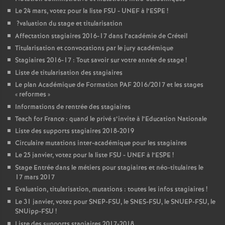
Le 24 mars, votez pour la liste
FSU
-
UNEF
à l’
ESPE
!
?valuation du stage et titularisation
Affectation stagiaires 2016-17 dans l’académie de Créteil
Titularisation et convocations par le jury académique
Stagiaires 2016-17 : Tout savoir sur votre année de stage
!
Liste de titularisation des stagiaires
Le plan Académique de Formation
PAF
2016/2017 et les stages
«
reformes
»
Informations de rentrée des stagiaires
Teach for France : quand le privé s’invite à l’Education Nationale
Liste des supports stagiaires 2018-2019
Circulaire mutations inter-académique pour les stagiaires
Le 25 janvier, votez pour la liste
FSU
-
UNEF
à l’
ESPE
!
Stage Entrée dans le métiers pour stagiaires et néo-titulaires le
17 mars 2017
Evaluation, titularisation, mutations : toutes les infos stagiaires
!
Le 31 janvier, votez pour
SNEP
-
FSU
, le
SNES
-
FSU
, le
SNUEP
-
FSU
, le
SNUipp-
FSU
!
Liste des supports stagiaires 2017-2018