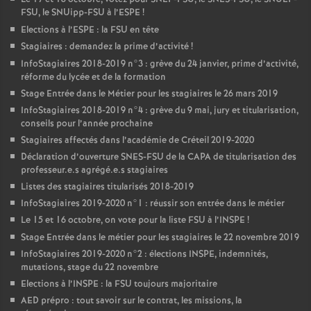
FSU
, le SNUipp-
FSU
à l’
ESPE
!
Elections à l’
ESPE
: la
FSU
en tête
Stagiaires : demandez la prime d’activité
!
InfoStagiaires 2018-2019 n°3 : grève du 24 janvier, prime d’activité,
réforme du lycée et de la formation
Stage Entrée dans le Métier pour les stagiaires le 26 mars 2019
InfoStagiaires 2018-2019 n°4 : grève du 9 mai, jury et titularisation,
conseils pour l’année prochaine
Stagiaires affectés dans l’académie de Créteil 2019-2020
Déclaration d’ouverture
SNES
-
FSU
de la
CAPA
de titularisation des
professeur.e.s agrégé.e.s stagiaires
Listes des stagiaires titularisés 2018-2019
InfoStagiaires 2019-2020 n°1 : réussir son entrée dans le métier
Le 15 et 16 octobre, on vote pour la liste
FSU
à l’
INSPE
!
Stage Entrée dans le métier pour les stagiaires le 22 novembre 2019
InfoStagiaires 2019-2020 n°2 : élections
INSPE
, indemnités,
mutations, stage du 22 novembre
Elections à l’
INSPE
: la
FSU
toujours majoritaire
AED
prépro : tout savoir sur le contrat, les missions, la