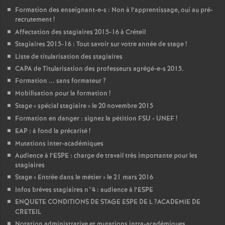
Formation des enseignant-e-s : Non à l’apprentissage, oui au pré-
recrutement
!
Affectation des stagiaires 2015-16 à Créteil
Stagiaires 2015-16 : Tout savoir sur votre année de stage
!
Liste de titularisation des stagiaires
CAPA
de Titularisation des professeurs agrégé-e-s 2015.
Formation ... sans formateur
?
Mobilisation pour la formation
!
Stage «
spécial stagiaire
» le 20 novembre 2015
Formation en danger : signez la pétition
FSU
-
UNEF
!
EAP
: à fond la précarité
!
Mutations inter-académiques
Audience à l’
ESPE
: charge de travail très importante pour les
stagiaires
Stage «
Entrée dans le métier
» le 21 mars 2016
Infos brèves stagiaires n°4 : audience à l’
ESPE
ENQUETE
CONDITIONS
DE
STAGE
ESPE
DE
L
?
ACADEMIE
DE
CRETEIL
Notation administrative et mutations intra-académiques