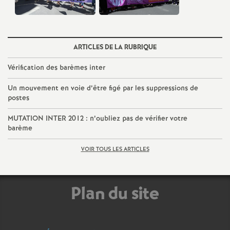
e
c
ARTICLES DE LA RUBRIQUE
o
Vérification des barèmes inter
n
Un mouvement en voie d’être figé par les suppressions de
postes
d
MUTATION
INTER
2012 : n’oubliez pas de vérifier votre
barème
d
VOIR TOUS LES ARTICLES
e
Plan du site
g
r