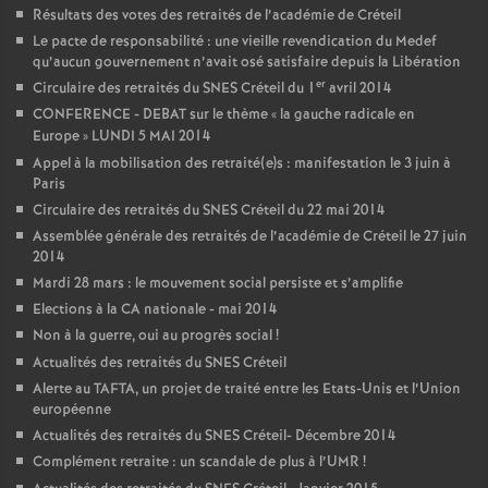
Résultats des votes des retraités de l’académie de Créteil
Le pacte de responsabilité : une vieille revendication du Medef
qu’aucun gouvernement n’avait osé satisfaire depuis la Libération
er
Circulaire des retraités du
SNES
Créteil du 1
avril 2014
CONFERENCE
-
DEBAT
sur le thème «
la gauche radicale en
Europe
»
LUNDI
5
MAI
2014
Appel à la mobilisation des retraité(e)s : manifestation le 3 juin à
Paris
Circulaire des retraités du
SNES
Créteil du 22 mai 2014
Assemblée générale des retraités de l’académie de Créteil le 27 juin
2014
Mardi 28 mars : le mouvement social persiste et s’amplifie
Elections à la
CA
nationale - mai 2014
Non à la guerre, oui au progrès social
!
Actualités des retraités du
SNES
Créteil
Alerte au
TAFTA
, un projet de traité entre les Etats-Unis et l’Union
européenne
Actualités des retraités du
SNES
Créteil- Décembre 2014
Complément retraite : un scandale de plus à l’
UMR
!