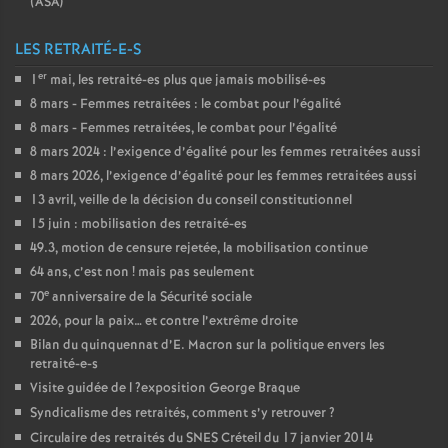
(
ASA
)
LES RETRAITÉ-E-S
er
1
mai, les retraité-es plus que jamais mobilisé-es
8 mars - Femmes retraitées : le combat pour l’égalité
8 mars - Femmes retraitées, le combat pour l’égalité
8 mars 2024 : l’exigence d’égalité pour les femmes retraitées aussi
8 mars 2026, l’exigence d’égalité pour les femmes retraitées aussi
13 avril, veille de la décision du conseil constitutionnel
15 juin : mobilisation des retraité-es
49.3, motion de censure rejetée, la mobilisation continue
64 ans, c’est non
! mais pas seulement
e
70
anniversaire de la Sécurité sociale
2026, pour la paix… et contre l’extrême droite
Bilan du quinquennat d’E. Macron sur la politique envers les
retraité-e-s
Visite guidée de l
?exposition George Braque
Syndicalisme des retraités, comment s’y retrouver
?
Circulaire des retraités du
SNES
Créteil du 17 janvier 2014