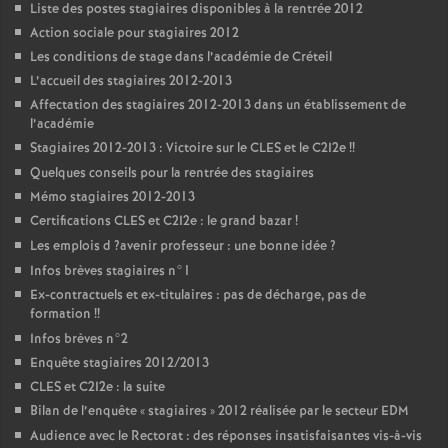
Liste des postes stagiaires disponibles à la rentrée 2012
Action sociale pour stagiaires 2012
Les conditions de stage dans l’académie de Créteil
L’accueil des stagiaires 2012-2013
Affectation des stagiaires 2012-2013 dans un établissement de
l’académie
Stagiaires 2012-2013 : Victoire sur le
CLES
et le C2I2e
!!
Quelques conseils pour la rentrée des stagiaires
Mémo stagiaires 2012-2013
Certifications
CLES
et C2I2e : le grand bazar
!
Les emplois d
?avenir professeur : une bonne idée
?
Infos brèves stagiaires n°1
Ex-contractuels et ex-titulaires : pas de décharge, pas de
formation
!!
Infos brèves n°2
Enquête stagiaires 2012/2013
CLES
et C2I2e : la suite
Bilan de l’enquête «
stagiaires
» 2012 réalisée par le secteur
EDM
Audience avec le Rectorat : des réponses insatisfaisantes vis-à-vis