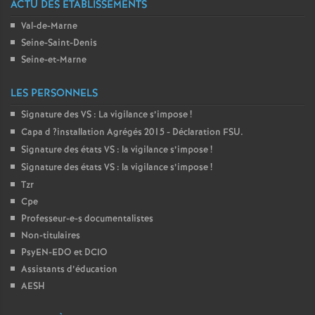
ACTU DES ÉTABLISSEMENTS
é
Val-de-Marne
Seine-Saint-Denis
O
Seine-et-Marne
r
LES PERSONNELS
Signature des
VS
: La vigilance s’impose
!
l
Capa d
?installation Agrégés 2015 - Déclaration
FSU
.
Signature des états
VS
: la vigilance s’impose
!
é
Signature des états
VS
: la vigilance s’impose
!
Tzr
a
Cpe
Professeur-e-s documentalistes
n
Non-titulaires
PsyEN-
EDO
et
DCIO
s
Assistants d’éducation
AESH
T