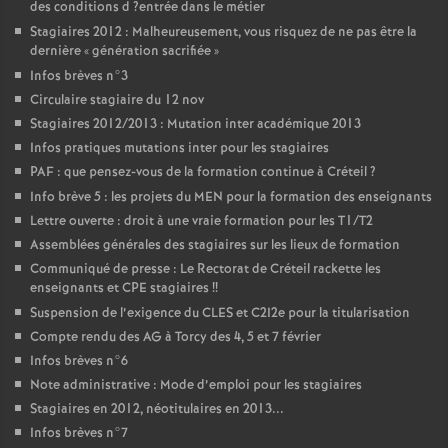
des conditions d
?entrée dans le métier
Stagiaires 2012 : Malheureusement, vous risquez de ne pas être la
dernière «
génération sacrifiée
»
Infos brèves n°3
Circulaire stagiaire du 12 nov
Stagiaires 2012/2013 : Mutation inter académique 2013
Infos pratiques mutations inter pour les stagiaires
PAF
: que pensez-vous de la formation continue à Créteil
?
Info brève 5 : les projets du
MEN
pour la formation des enseignants
Lettre ouverte : droit à une vraie formation pour les T1/T2
Assemblées générales des stagiaires sur les lieux de formation
Communiqué de presse : Le Rectorat de Créteil rackette les
enseignants et
CPE
stagiaires
!!
Suspension de l’exigence du
CLES
et C2I2e pour la titularisation
Compte rendu des
AG
à Torcy des 4, 5 et 7 février
Infos brèves n°6
Note administrative : Mode d’emploi pour les stagiaires
Stagiaires en 2012, néotitulaires en 2013...
Infos brèves n°7