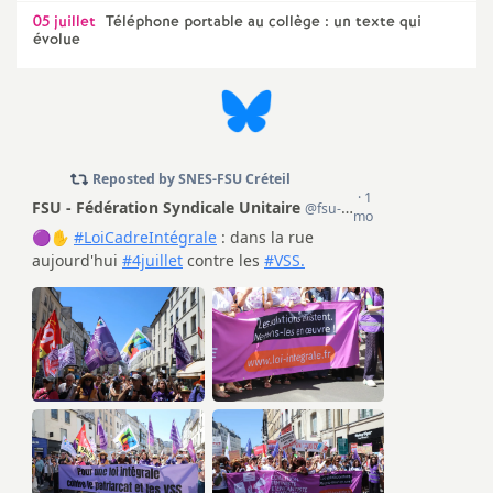
e
05 juillet
Téléphone portable au collège : un texte qui
évolue
m
e
n
t
s
d
e
S