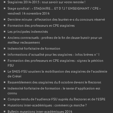
Stagiaires 2014-2015 : tout savoir sur votre rentrée
!
Stage syndical : «
STAGIAIRE
...
ET
D
?J
?
ENSEIGNANT
/
CPE
»
vendredi 14 novembre 2014
Dernière minute : affectation des lauréat-e-s du concours réservé
Formation des professeurs et
CPE
stagiaires
Les principales indemnités
Anciens contractuels : profitez de la fin de clause butoir pour un
meilleur reclassement
Indemnité forfaitaire de formation
Informations d’actualité pour les stagiaires : infos brèves n°1
Formation des professeurs et
CPE
stagiaires : signez la pétition
FSU
Le
SNES
-
FSU
soutient la mobilisation des stagiaires de l’académie
de Crétei
Rassemblement des stagiaires du 8 octobre devant le Rectorat
Indemnité forfaitaire de formation : le texte d’application est
connu
Compte-rendu de l’audience
FSU
auprès du Rectorat et de l’
ESPE
Mutations inter-académiques : comment ça marche
?
Bulletin mutations inter-académiques 2014