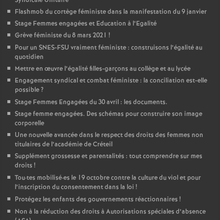
Syndicale Unitaire
Flashmob du cortège féministe dans la manifestation du 9 janvier
Stage Femmes engagées et Education à l’Egalité
Grève féministe du 8 mars 2021
!
Pour un
SNES
-
FSU
vraiment féministe : construisons l’égalité au
quotidien
Mettre en œuvre l’égalité filles-garçons au collège et au lycée
Engagement syndical et combat féministe : la conciliation est-elle
possible
?
Stage Femmes Engagées du 30 avril : les documents.
Stage femme engagées. Des schémas pour construire son image
corporelle
Une nouvelle avancée dans le respect des droits des femmes non
titulaires de l’académie de Créteil
Supplément grossesse et parentalités : tout comprendre sur mes
droits
!
Tou
·
tes mobilisé
·
es le 19 octobre contre la culture du viol et pour
l’inscription du consentement dans la loi
!
Protégez les enfants des gouvernements réactionnaires
!
Non à la réduction des droits à Autorisations spéciales d’absence