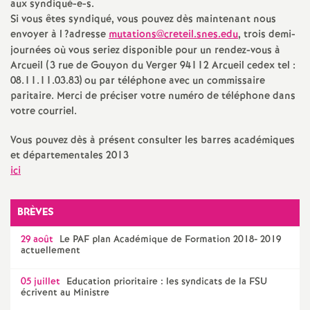
e
aux syndiqué-e-s.
Si vous êtes syndiqué, vous pouvez dès maintenant nous
s
envoyer à l
?adresse
mutations@creteil.snes.edu
, trois demi-
journées où vous seriez disponible pour un rendez-vous à
E
Arcueil (3 rue de Gouyon du Verger 94112 Arcueil cedex tel :
08.11.11.03.83) ou par téléphone avec un commissaire
paritaire. Merci de préciser votre numéro de téléphone dans
n
votre courriel.
s
Vous pouvez dès à présent consulter les barres académiques
et départementales 2013
e
ici
i
BRÈVES
g
29 août
Le
PAF
plan Académique de Formation 2018- 2019
actuellement
n
05 juillet
Education prioritaire : les syndicats de la
FSU
écrivent au Ministre