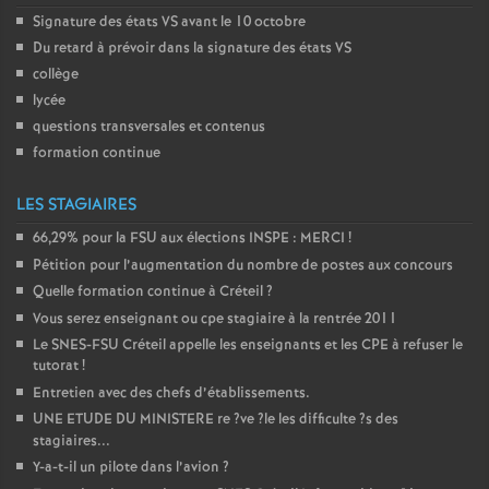
Signature des états
VS
avant le 10 octobre
Du retard à prévoir dans la signature des états
VS
collège
lycée
questions transversales et contenus
formation continue
LES STAGIAIRES
66,29% pour la
FSU
aux élections
INSPE
:
MERCI
!
Pétition pour l’augmentation du nombre de postes aux concours
Quelle formation continue à Créteil
?
Vous serez enseignant ou cpe stagiaire à la rentrée 2011
Le
SNES
-
FSU
Créteil appelle les enseignants et les
CPE
à refuser le
tutorat
!
Entretien avec des chefs d’établissements.
UNE
ETUDE
DU
MINISTERE
re
?ve
?le les difficulte
?s des
stagiaires...
Y-a-t-il un pilote dans l’avion
?