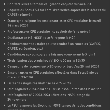
Contractuel
·
les alternant
·
es : grande enquête du Snes-
FSU
Enquête du Snes-
FSU
sur l’oral d’entretien auprès des lauréat•es du
CAPES
«
rénové
»
Stage syndical pour les enseignant-es et
CPE
stagiaires le mardi
14 mars 2023
!
Professeur.e et
CPE
stagiaire : tu as droit de faire grève
!
Étudiant.e en M1
MEEF
: que faire pour le M2
?
Remboursement du trajet pour se rendre à un concours (
CAPES
,
CAPET
, agrégation, etc.)
Candidat.es aux concours : je fais mes voeux avant le 5 juin
!
Titularisation des stagiaires :
VISIO
le 30 mai à 18h30
Campagne de recrutement
AED
-prépro : jusqu’au 28 mai 2023
!
Enseignant.es et
CPE
stagiaires affecté.es dans l’académie de
Créteil 2023-2024
Listes des stagiaires titularisé.es 2022-2023
InfoStagiaires 2023-2024 n°1 : réussir son Entrée dans le métier
InfoStagiaires n°2 2023-2024 : élections
INSPE
, stage du
24 novembre
La
FSU
remporte les élections
INSPE
tenues dans des conditions