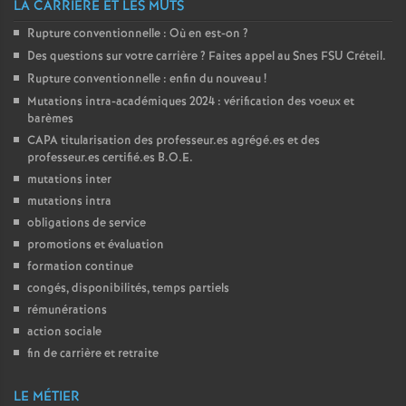
LA CARRIÈRE ET LES MUTS
o
Rupture conventionnelle : Où en est-on
?
Des questions sur votre carrière
? Faites appel au Snes
FSU
Créteil.
u
Rupture conventionnelle : enfin du nouveau
!
Mutations intra-académiques 2024 : vérification des voeux et
barèmes
r
CAPA
titularisation des professeur.es agrégé.es et des
professeur.es certifié.es
B.O.E.
s
mutations inter
mutations intra
obligations de service
promotions et évaluation
formation continue
congés, disponibilités, temps partiels
rémunérations
action sociale
fin de carrière et retraite
LE MÉTIER