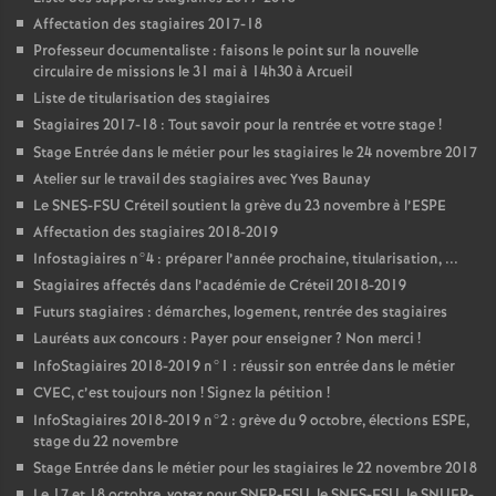
Affectation des stagiaires 2017-18
Professeur documentaliste : faisons le point sur la nouvelle
circulaire de missions le 31 mai à 14h30 à Arcueil
Liste de titularisation des stagiaires
Stagiaires 2017-18 : Tout savoir pour la rentrée et votre stage
!
Stage Entrée dans le métier pour les stagiaires le 24 novembre 2017
Atelier sur le travail des stagiaires avec Yves Baunay
Le
SNES
-
FSU
Créteil soutient la grève du 23 novembre à l’
ESPE
Affectation des stagiaires 2018-2019
Infostagiaires n°4 : préparer l’année prochaine, titularisation, ...
Stagiaires affectés dans l’académie de Créteil 2018-2019
Futurs stagiaires : démarches, logement, rentrée des stagiaires
Lauréats aux concours : Payer pour enseigner
? Non merci
!
InfoStagiaires 2018-2019 n°1 : réussir son entrée dans le métier
CVEC
, c’est toujours non
! Signez la pétition
!
InfoStagiaires 2018-2019 n°2 : grève du 9 octobre, élections
ESPE
,
stage du 22 novembre
Stage Entrée dans le métier pour les stagiaires le 22 novembre 2018
Le 17 et 18 octobre, votez pour
SNEP
-
FSU
, le
SNES
-
FSU
, le
SNUEP
-