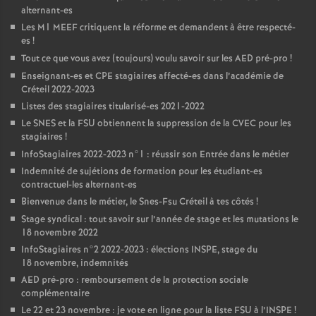
alternant-es
Les M1
MEEF
critiquent la réforme et demandent à être respecté-
es
!
Tout ce que vous avez (toujours) voulu savoir sur les
AED
pré-pro
!
Enseignant-es et
CPE
stagiaires affecté-es dans l’académie de
Créteil 2022-2023
Listes des stagiaires titularisé-es 2021-2022
Le
SNES
et la
FSU
obtiennent la suppression de la
CVEC
pour les
stagiaires
!
InfoStagiaires 2022-2023 n°1 : réussir son Entrée dans le métier
Indemnité de sujétions de formation pour les étudiant-es
contractuel-les alternant-es
Bienvenue dans le métier, le Snes-Fsu Créteil à tes côtés
!
Stage syndical : tout savoir sur l’année de stage et les mutations le
18 novembre 2022
InfoStagiaires n°2 2022-2023 : élections
INSPE
, stage du
18 novembre, indemnités
AED
pré-pro : remboursement de la protection sociale
complémentaire
Le 22 et 23 novembre : je vote en ligne pour la liste
FSU
à l’
INSPE
!