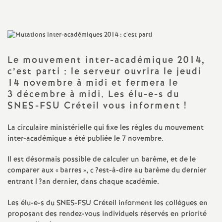
a
t
Le mouvement inter-académique 2014,
i
c’est parti : le serveur ouvrira le jeudi
14 novembre à midi et fermera le
o
3 décembre à midi. Les élu-e-s du
SNES
-
FSU
Créteil vous informent
!
n
La circulaire ministérielle qui fixe les règles du mouvement
inter-académique a été publiée le 7 novembre.
a
Il est désormais possible de calculer un barème, et de le
l
comparer aux «
barres
», c
?est-à-dire au barème du dernier
entrant l
?an dernier, dans chaque académie.
d
Les élu-e-s du
SNES
-
FSU
Créteil informent les collègues en
proposant des rendez-vous individuels réservés en priorité