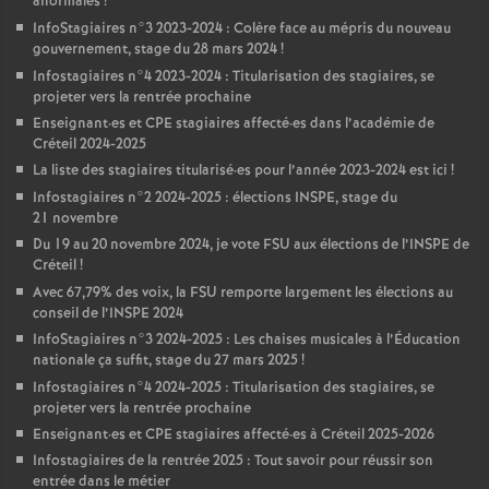
anormales
!
InfoStagiaires n°3 2023-2024 : Colère face au mépris du nouveau
gouvernement, stage du 28 mars 2024
!
Infostagiaires n°4 2023-2024 : Titularisation des stagiaires, se
projeter vers la rentrée prochaine
Enseignant
·
es et
CPE
stagiaires affecté
·
es dans l’académie de
Créteil 2024-2025
La liste des stagiaires titularisé
·
es pour l’année 2023-2024 est ici
!
Infostagiaires n°2 2024-2025 : élections
INSPE
, stage du
21 novembre
Du 19 au 20 novembre 2024, je vote
FSU
aux élections de l’
INSPE
de
Créteil
!
Avec 67,79% des voix, la
FSU
remporte largement les élections au
conseil de l’
INSPE
2024
InfoStagiaires n°3 2024-2025 : Les chaises musicales à l’Éducation
nationale ça suffit, stage du 27 mars 2025
!
Infostagiaires n°4 2024-2025 : Titularisation des stagiaires, se
projeter vers la rentrée prochaine
Enseignant
·
es et
CPE
stagiaires affecté
·
es à Créteil 2025-2026
Infostagiaires de la rentrée 2025 : Tout savoir pour réussir son
entrée dans le métier