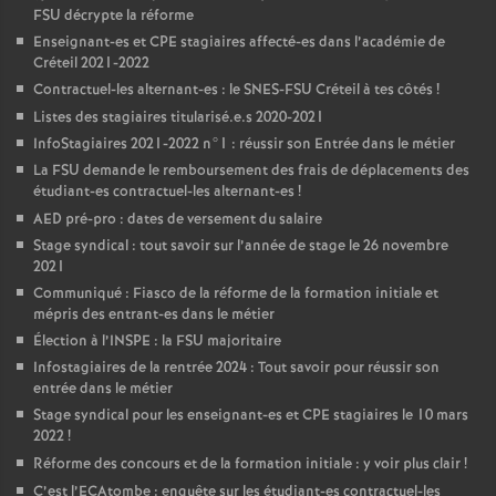
FSU
décrypte la réforme
Enseignant-es et
CPE
stagiaires affecté-es dans l’académie de
Créteil 2021-2022
Contractuel-les alternant-es : le
SNES
-
FSU
Créteil à tes côtés
!
Listes des stagiaires titularisé.e.s 2020-2021
InfoStagiaires 2021-2022 n°1 : réussir son Entrée dans le métier
La
FSU
demande le remboursement des frais de déplacements des
étudiant-es contractuel-les alternant-es
!
AED
pré-pro : dates de versement du salaire
Stage syndical : tout savoir sur l’année de stage le 26 novembre
2021
Communiqué : Fiasco de la réforme de la formation initiale et
mépris des entrant-es dans le métier
Élection à l’
INSPE
: la
FSU
majoritaire
Infostagiaires de la rentrée 2024 : Tout savoir pour réussir son
entrée dans le métier
Stage syndical pour les enseignant-es et
CPE
stagiaires le 10 mars
2022
!
Réforme des concours et de la formation initiale : y voir plus clair
!
C’est l’ECAtombe : enquête sur les étudiant-es contractuel-les