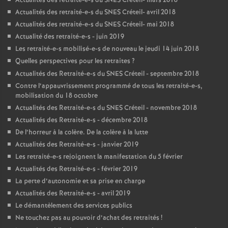
Actualités des retraité-e-s du
SNES
Créteil- mars 2018
Actualités des retraité-e-s du
SNES
Créteil- avril 2018
Actualités des retraité-e-s du
SNES
Créteil- mai 2018
Actualité des retraité-e-s - juin 2019
Les retraité-e-s mobilisé-e-s de nouveau le jeudi 14 juin 2018
Quelles perspectives pour les retraites
?
Actualités des Retraité-e-s du
SNES
Créteil - septembre 2018
Contre l’appauvrissement programmé de tous les retraité-e-s,
mobilisation du 18 octobre
Actualités des Retraité-e-s du
SNES
Créteil - novembre 2018
Actualités des Retraité-e-s - décembre 2018
De l’horreur à la colère. De la colère à la lutte
Actualités des Retraité-e-s - janvier 2019
Les retraité-e-s rejoignent la manifestation du 5 février
Actualités des Retraité-e-s - février 2019
La perte d’autonomie et sa prise en charge
Actualités des Retraité-e-s - avril 2019
Le démantèlement des services publics
Ne touchez pas au pouvoir d’achat des retraités
!