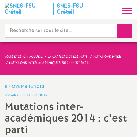
SNES
-
FSU
S
Créteil
y
Reche
n
d
VOUS ÊTES ICI :
ACCUEIL
LA CARRIÈRE ET LES MUTS
MUTATIONS INTER
MUTATIONS INTER-ACADÉMIQUES 2014 : C’EST PARTI
i
c
8 NOVEMBRE 2013
LA CARRIÈRE ET LES MUTS
a
Mutations inter-
académiques 2014 : c’est
t
parti
N