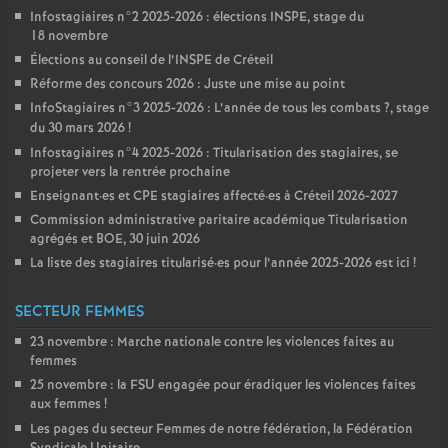
Infostagiaires n°2 2025-2026 : élections
INSPE
, stage du
18 novembre
Élections au conseil de l’
INSPE
de Créteil
Réforme des concours 2026 : Juste une mise au point
InfoStagiaires n°3 2025-2026 : L’année de tous les combats
?, stage
du 30 mars 2026
!
Infostagiaires n°4 2025-2026 : Titularisation des stagiaires, se
projeter vers la rentrée prochaine
Enseignant
·
es et
CPE
stagiaires affecté
·
es à Créteil 2026-2027
Commission administrative paritaire académique Titularisation
agrégés et
BOE
, 30 juin 2026
La liste des stagiaires titularisé
·
es pour l’année 2025-2026 est ici
!
SECTEUR FEMMES
23 novembre : Marche nationale contre les violences faites au
femmes
25 novembre : la
FSU
engagée pour éradiquer les violences faites
aux femmes
!
Les pages du secteur Femmes de notre fédération, la Fédération