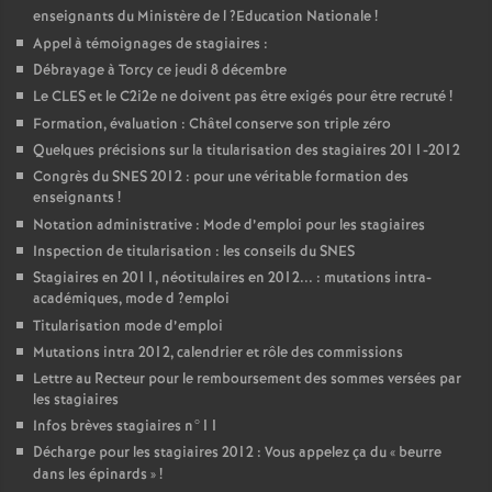
enseignants du Ministère de l
?Education Nationale
!
Appel à témoignages de stagiaires :
Débrayage à Torcy ce jeudi 8 décembre
Le
CLES
et le C2i2e ne doivent pas être exigés pour être recruté
!
Formation, évaluation : Châtel conserve son triple zéro
Quelques précisions sur la titularisation des stagiaires 2011-2012
Congrès du
SNES
2012 : pour une véritable formation des
enseignants
!
Notation administrative : Mode d’emploi pour les stagiaires
Inspection de titularisation : les conseils du
SNES
Stagiaires en 2011, néotitulaires en 2012... : mutations intra-
académiques, mode d
?emploi
Titularisation mode d’emploi
Mutations intra 2012, calendrier et rôle des commissions
Lettre au Recteur pour le remboursement des sommes versées par
les stagiaires
Infos brèves stagiaires n°11
Décharge pour les stagiaires 2012 : Vous appelez ça du «
beurre
dans les épinards
»
!