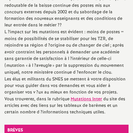
e
redoutable de la baisse continue des postes mis aux
s
concours externes depuis 2002 et du sabordage de la
formation des nouveaux enseignants et des conditions de
leur entrée dans le métier
??
E
L
?impact sur les mutations est évident : moins de postes =
moins de possibilités de se stabiliser pour les
TZR
, de
n
rejoindre sa région d
?origine ou de changer de ciel
; après
avoir contraint les personnels à demander une académie
s
sans garantie de satisfaction à l
?intérieur de celle-ci
(mutation «
à l
?aveugle
» par la suppression du mouvement
unique), notre ministère continue d
?enfoncer le clou.
e
Les élus et militants du
SNES
se mettent à votre disposition
pour vous guider dans vos demandes et vous aider à
i
organiser vos v
?ux au mieux en fonction de vos projets.
Vous trouverez, dans la rubrique
Mutations Inter
du site des
g
articles avec des liens sur les tableaux de barèmes et un
certain nombre d
?informations techniques utiles.
n
BRÈVES