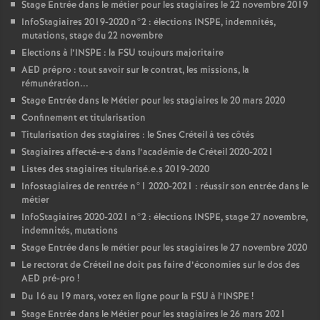
Stage Entrée dans le métier pour les stagiaires le 22 novembre 2019
InfoStagiaires 2019-2020 n°2 : élections
INSPE
, indemnités,
mutations, stage du 22 novembre
Elections à l’
INSPE
: la
FSU
toujours majoritaire
AED
prépro : tout savoir sur le contrat, les missions, la
rémunération...
Stage Entrée dans le Métier pour les stagiaires le 20 mars 2020
Confinement et titularisation
Titularisation des stagiaires : le Snes Créteil à tes côtés
Stagiaires affecté-e-s dans l’académie de Créteil 2020-2021
Listes des stagiaires titularisé.e.s 2019-2020
Infostagiaires de rentrée n°1 2020-2021 : réussir son entrée dans le
métier
InfoStagiaires 2020-2021 n°2 : élections
INSPE
, stage 27 novembre,
indemnités, mutations
Stage Entrée dans le métier pour les stagiaires le 27 novembre 2020
Le rectorat de Créteil ne doit pas faire d’économies sur le dos des
AED
pré-pro
!
Du 16 au 19 mars, votez en ligne pour la
FSU
à l’
INSPE
!
Stage Entrée dans le Métier pour les stagiaires le 26 mars 2021