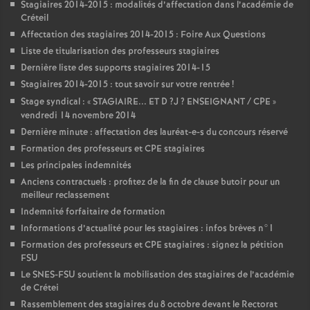
Stagiaires 2014-2015 : modalités d’affectation dans l’académie de
Créteil
Affectation des stagiaires 2014-2015 : Foire Aux Questions
Liste de titularisation des professeurs stagiaires
Dernière liste des supports stagiaires 2014-15
Stagiaires 2014-2015 : tout savoir sur votre rentrée
!
Stage syndical : «
STAGIAIRE
...
ET
D
?J
?
ENSEIGNANT
/
CPE
»
vendredi 14 novembre 2014
Dernière minute : affectation des lauréat-e-s du concours réservé
Formation des professeurs et
CPE
stagiaires
Les principales indemnités
Anciens contractuels : profitez de la fin de clause butoir pour un
meilleur reclassement
Indemnité forfaitaire de formation
Informations d’actualité pour les stagiaires : infos brèves n°1
Formation des professeurs et
CPE
stagiaires : signez la pétition
FSU
Le
SNES
-
FSU
soutient la mobilisation des stagiaires de l’académie
de Crétei
Rassemblement des stagiaires du 8 octobre devant le Rectorat