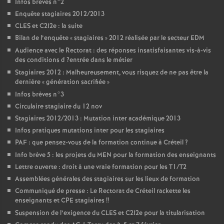
Infos brèves n°2
Enquête stagiaires 2012/2013
CLES
et C2I2e : la suite
Bilan de l’enquête «
stagiaires
» 2012 réalisée par le secteur
EDM
Audience avec le Rectorat : des réponses insatisfaisantes vis-à-vis
des conditions d
?entrée dans le métier
Stagiaires 2012 : Malheureusement, vous risquez de ne pas être la
dernière «
génération sacrifiée
»
Infos brèves n°3
Circulaire stagiaire du 12 nov
Stagiaires 2012/2013 : Mutation inter académique 2013
Infos pratiques mutations inter pour les stagiaires
PAF
: que pensez-vous de la formation continue à Créteil
?
Info brève 5 : les projets du
MEN
pour la formation des enseignants
Lettre ouverte : droit à une vraie formation pour les T1/T2
Assemblées générales des stagiaires sur les lieux de formation
Communiqué de presse : Le Rectorat de Créteil rackette les
enseignants et
CPE
stagiaires
!!
Suspension de l’exigence du
CLES
et C2I2e pour la titularisation