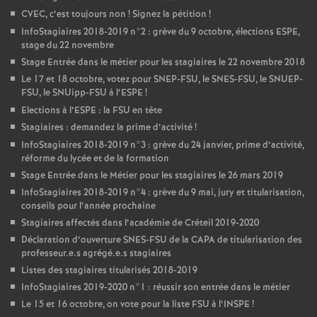
CVEC
, c’est toujours non
! Signez la pétition
!
InfoStagiaires 2018-2019 n°2 : grève du 9 octobre, élections
ESPE
,
stage du 22 novembre
Stage Entrée dans le métier pour les stagiaires le 22 novembre 2018
Le 17 et 18 octobre, votez pour
SNEP
-
FSU
, le
SNES
-
FSU
, le
SNUEP
-
FSU
, le SNUipp-
FSU
à l’
ESPE
!
Elections à l’
ESPE
: la
FSU
en tête
Stagiaires : demandez la prime d’activité
!
InfoStagiaires 2018-2019 n°3 : grève du 24 janvier, prime d’activité,
réforme du lycée et de la formation
Stage Entrée dans le Métier pour les stagiaires le 26 mars 2019
InfoStagiaires 2018-2019 n°4 : grève du 9 mai, jury et titularisation,
conseils pour l’année prochaine
Stagiaires affectés dans l’académie de Créteil 2019-2020
Déclaration d’ouverture
SNES
-
FSU
de la
CAPA
de titularisation des
professeur.e.s agrégé.e.s stagiaires
Listes des stagiaires titularisés 2018-2019
InfoStagiaires 2019-2020 n°1 : réussir son entrée dans le métier
Le 15 et 16 octobre, on vote pour la liste
FSU
à l’
INSPE
!