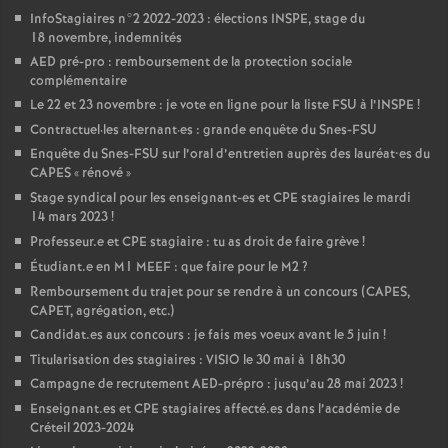
InfoStagiaires n°2 2022-2023 : élections
INSPE
, stage du
18 novembre, indemnités
AED
pré-pro : remboursement de la protection sociale
complémentaire
Le 22 et 23 novembre : je vote en ligne pour la liste
FSU
à l’
INSPE
!
Contractuel
·
les alternant
·
es : grande enquête du Snes-
FSU
Enquête du Snes-
FSU
sur l’oral d’entretien auprès des lauréat•es du
CAPES
«
rénové
»
Stage syndical pour les enseignant-es et
CPE
stagiaires le mardi
14 mars 2023
!
Professeur.e et
CPE
stagiaire : tu as droit de faire grève
!
Étudiant.e en M1
MEEF
: que faire pour le M2
?
Remboursement du trajet pour se rendre à un concours (
CAPES
,
CAPET
, agrégation, etc.)
Candidat.es aux concours : je fais mes voeux avant le 5 juin
!
Titularisation des stagiaires :
VISIO
le 30 mai à 18h30
Campagne de recrutement
AED
-prépro : jusqu’au 28 mai 2023
!
Enseignant.es et
CPE
stagiaires affecté.es dans l’académie de
Créteil 2023-2024