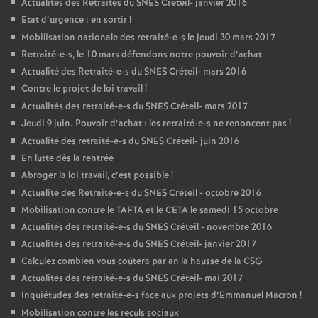
Actualités des Retraités du
SNES
Créteil- janvier 2016
Etat d’urgence : en sortir
!
Mobilisation nationale des retraité-e-s le jeudi 30 mars 2017
Retraité-e-s, le 10 mars défendons notre pouvoir d’achat
Actualité des Retraité-e-s du
SNES
Créteil- mars 2016
Contre le projet de loi travail
!
Actualités des retraité-e-s du
SNES
Créteil- mars 2017
Jeudi 9 juin. Pouvoir d’achat : les retraité-e-s ne renoncent pas
!
Actualité des retraité-e-s du
SNES
Créteil- juin 2016
En lutte dès la rentrée
Abroger la loi travail, c’est possible
!
Actualité des Retraité-e-s du
SNES
Créteil - octobre 2016
Mobilisation contre le
TAFTA
et le
CETA
le samedi 15 octobre
Actualités des retraité-e-s du
SNES
Créteil - novembre 2016
Actualités des retraité-e-s du
SNES
Créteil- janvier 2017
Calculez combien vous coûtera par an la hausse de la
CSG
Actualités des retraité-e-s du
SNES
Créteil- mai 2017
Inquiétudes des retraité-e-s face aux projets d’Emmanuel Macron
!
Mobilisation contre les reculs sociaux