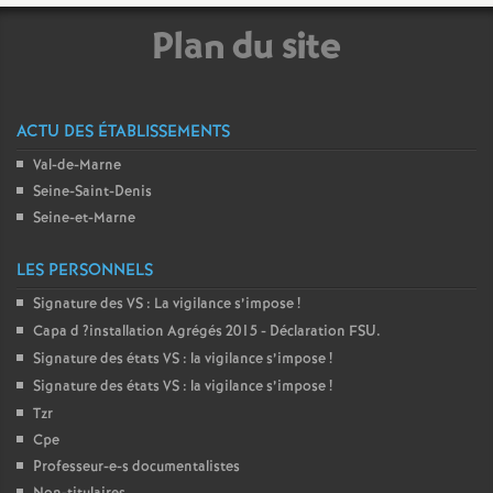
é
Plan du site
O
ACTU DES ÉTABLISSEMENTS
r
Val-de-Marne
l
Seine-Saint-Denis
Seine-et-Marne
é
LES PERSONNELS
a
Signature des
VS
: La vigilance s’impose
!
Capa d
?installation Agrégés 2015 - Déclaration
FSU
.
Signature des états
VS
: la vigilance s’impose
!
n
Signature des états
VS
: la vigilance s’impose
!
Tzr
s
Cpe
Professeur-e-s documentalistes
T