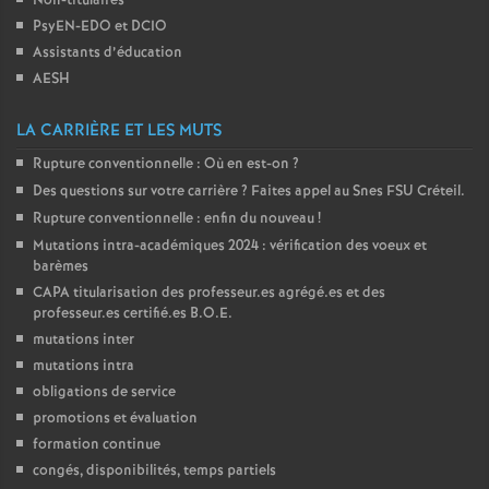
Non-titulaires
PsyEN-
EDO
et
DCIO
o
Assistants d’éducation
AESH
u
LA CARRIÈRE ET LES MUTS
r
Rupture conventionnelle : Où en est-on
?
Des questions sur votre carrière
? Faites appel au Snes
FSU
Créteil.
s
Rupture conventionnelle : enfin du nouveau
!
Mutations intra-académiques 2024 : vérification des voeux et
barèmes
CAPA
titularisation des professeur.es agrégé.es et des
professeur.es certifié.es
B.O.E.
mutations inter
mutations intra
obligations de service
promotions et évaluation
formation continue
congés, disponibilités, temps partiels