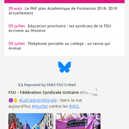
e
29 août
Le
PAF
plan Académique de Formation 2018- 2019
actuellement
m
05 juillet
Education prioritaire : les syndicats de la
FSU
e
écrivent au Ministre
05 juillet
Téléphone portable au collège : un texte qui
n
évolue
t
s
d
e
S