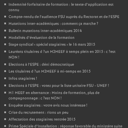
Indemnité forfaitaire de formation : le texte d’application est
connu
Compte-rendu de l’audience
FSU
auprès du Rectorat et de l’
ESPE
Mutations inter-académiques : comment ça marche
?
Bulletin mutations inter-académiques 2014
Modalités d’évaluation de la formation
Stage syndical «
spécial stagiaires
» le 16 mars 2015
Lauréats titulaires d
?un
M2MEEF
à temps plein en 2015 : c
?est
NON
!
Elections à l’
ESPE
: déni démocratique
Les titulaires d
?un
M2MEEF
à mi-temps en 2015
Infos stagiaires
!
Elections à l’
ESPE
: votez pour la liste unitaire
FSU
-
UNEF
!
M1
MEEF
en alternance : Moins de formation, plus de
compagnonnage : c
?est
NON
!
Enquête stagiaires : votre avis nous intéresse
!
Crise du recrutement : rions un peu
Affectation des stagiaires rentrée 2015
Prime Spéciale d’Installation : réponse favorable du ministère suite