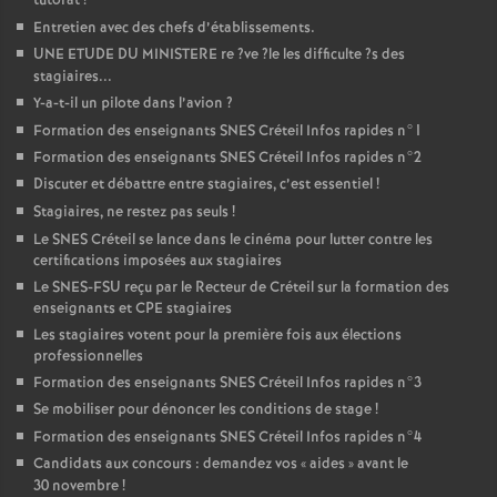
tutorat
!
Entretien avec des chefs d’établissements.
UNE
ETUDE
DU
MINISTERE
re
?ve
?le les difficulte
?s des
stagiaires...
Y-a-t-il un pilote dans l’avion
?
Formation des enseignants
SNES
Créteil Infos rapides n°1
Formation des enseignants
SNES
Créteil Infos rapides n°2
Discuter et débattre entre stagiaires, c’est essentiel
!
Stagiaires, ne restez pas seuls
!
Le
SNES
Créteil se lance dans le cinéma pour lutter contre les
certifications imposées aux stagiaires
Le
SNES
-
FSU
reçu par le Recteur de Créteil sur la formation des
enseignants et
CPE
stagiaires
Les stagiaires votent pour la première fois aux élections
professionnelles
Formation des enseignants
SNES
Créteil Infos rapides n°3
Se mobiliser pour dénoncer les conditions de stage
!
Formation des enseignants
SNES
Créteil Infos rapides n°4
Candidats aux concours : demandez vos «
aides
» avant le
30 novembre
!