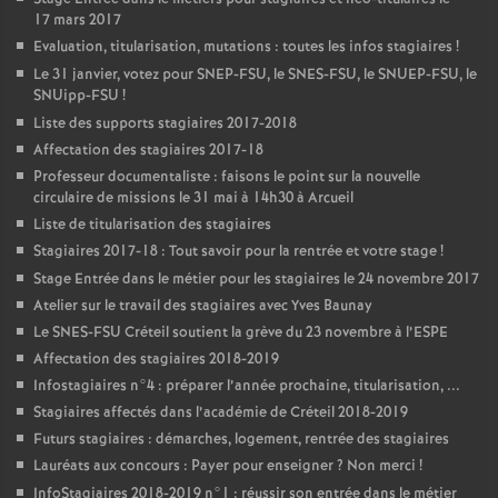
17 mars 2017
Evaluation, titularisation, mutations : toutes les infos stagiaires
!
Le 31 janvier, votez pour
SNEP
-
FSU
, le
SNES
-
FSU
, le
SNUEP
-
FSU
, le
SNUipp-
FSU
!
Liste des supports stagiaires 2017-2018
Affectation des stagiaires 2017-18
Professeur documentaliste : faisons le point sur la nouvelle
circulaire de missions le 31 mai à 14h30 à Arcueil
Liste de titularisation des stagiaires
Stagiaires 2017-18 : Tout savoir pour la rentrée et votre stage
!
Stage Entrée dans le métier pour les stagiaires le 24 novembre 2017
Atelier sur le travail des stagiaires avec Yves Baunay
Le
SNES
-
FSU
Créteil soutient la grève du 23 novembre à l’
ESPE
Affectation des stagiaires 2018-2019
Infostagiaires n°4 : préparer l’année prochaine, titularisation, ...
Stagiaires affectés dans l’académie de Créteil 2018-2019
Futurs stagiaires : démarches, logement, rentrée des stagiaires
Lauréats aux concours : Payer pour enseigner
? Non merci
!
InfoStagiaires 2018-2019 n°1 : réussir son entrée dans le métier