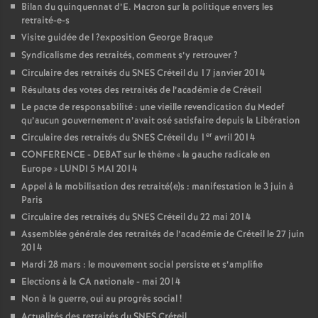
Bilan du quinquennat d’E. Macron sur la politique envers les
retraité-e-s
Visite guidée de l
?exposition George Braque
Syndicalisme des retraités, comment s’y retrouver
?
Circulaire des retraités du
SNES
Créteil du 17 janvier 2014
Résultats des votes des retraités de l’académie de Créteil
Le pacte de responsabilité : une vieille revendication du Medef
qu’aucun gouvernement n’avait osé satisfaire depuis la Libération
er
Circulaire des retraités du
SNES
Créteil du 1
avril 2014
CONFERENCE
-
DEBAT
sur le thème «
la gauche radicale en
Europe
»
LUNDI
5
MAI
2014
Appel à la mobilisation des retraité(e)s : manifestation le 3 juin à
Paris
Circulaire des retraités du
SNES
Créteil du 22 mai 2014
Assemblée générale des retraités de l’académie de Créteil le 27 juin
2014
Mardi 28 mars : le mouvement social persiste et s’amplifie
Elections à la
CA
nationale - mai 2014
Non à la guerre, oui au progrès social
!
Actualités des retraités du
SNES
Créteil