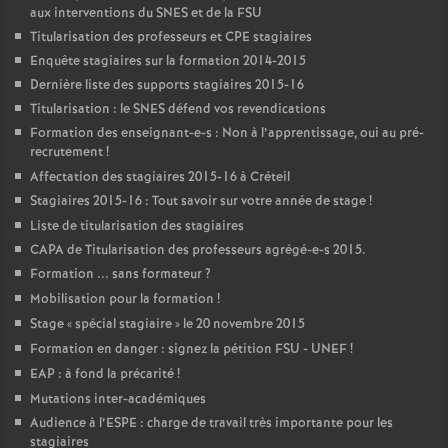
aux interventions du
SNES
et de la
FSU
Titularisation des professeurs et
CPE
stagiaires
Enquête stagiaires sur la formation 2014-2015
Dernière liste des supports stagiaires 2015-16
Titularisation : le
SNES
défend vos revendications
Formation des enseignant-e-s : Non à l’apprentissage, oui au pré-
recrutement
!
Affectation des stagiaires 2015-16 à Créteil
Stagiaires 2015-16 : Tout savoir sur votre année de stage
!
Liste de titularisation des stagiaires
CAPA
de Titularisation des professeurs agrégé-e-s 2015.
Formation ... sans formateur
?
Mobilisation pour la formation
!
Stage «
spécial stagiaire
» le 20 novembre 2015
Formation en danger : signez la pétition
FSU
-
UNEF
!
EAP
: à fond la précarité
!
Mutations inter-académiques
Audience à l’
ESPE
: charge de travail très importante pour les
stagiaires