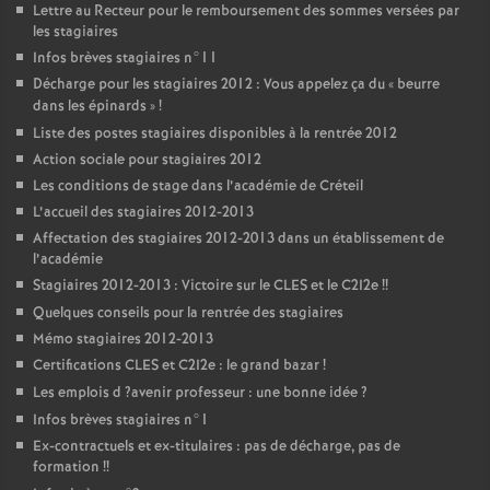
Lettre au Recteur pour le remboursement des sommes versées par
les stagiaires
Infos brèves stagiaires n°11
Décharge pour les stagiaires 2012 : Vous appelez ça du «
beurre
dans les épinards
»
!
Liste des postes stagiaires disponibles à la rentrée 2012
Action sociale pour stagiaires 2012
Les conditions de stage dans l’académie de Créteil
L’accueil des stagiaires 2012-2013
Affectation des stagiaires 2012-2013 dans un établissement de
l’académie
Stagiaires 2012-2013 : Victoire sur le
CLES
et le C2I2e
!!
Quelques conseils pour la rentrée des stagiaires
Mémo stagiaires 2012-2013
Certifications
CLES
et C2I2e : le grand bazar
!
Les emplois d
?avenir professeur : une bonne idée
?
Infos brèves stagiaires n°1
Ex-contractuels et ex-titulaires : pas de décharge, pas de
formation
!!