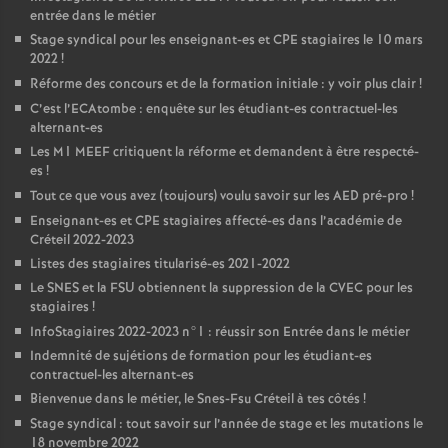
entrée dans le métier
Stage syndical pour les enseignant-es et
CPE
stagiaires le 10 mars
2022
!
Réforme des concours et de la formation initiale : y voir plus clair
!
C’est l’ECAtombe : enquête sur les étudiant-es contractuel-les
alternant-es
Les M1
MEEF
critiquent la réforme et demandent à être respecté-
es
!
Tout ce que vous avez (toujours) voulu savoir sur les
AED
pré-pro
!
Enseignant-es et
CPE
stagiaires affecté-es dans l’académie de
Créteil 2022-2023
Listes des stagiaires titularisé-es 2021-2022
Le
SNES
et la
FSU
obtiennent la suppression de la
CVEC
pour les
stagiaires
!
InfoStagiaires 2022-2023 n°1 : réussir son Entrée dans le métier
Indemnité de sujétions de formation pour les étudiant-es
contractuel-les alternant-es
Bienvenue dans le métier, le Snes-Fsu Créteil à tes côtés
!
Stage syndical : tout savoir sur l’année de stage et les mutations le
18 novembre 2022