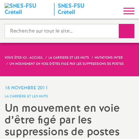
SNES
-
FSU
S
Créteil
y
Reche
n
d
VOUS ÊTES ICI :
ACCUEIL
LA CARRIÈRE ET LES MUTS
MUTATIONS INTER
UN MOUVEMENT EN VOIE D’ÊTRE FIGÉ PAR LES SUPPRESSIONS DE POSTES
i
c
16 NOVEMBRE 2011
LA CARRIÈRE ET LES MUTS
a
Un mouvement en voie
d’être figé par les
t
suppressions de postes
N