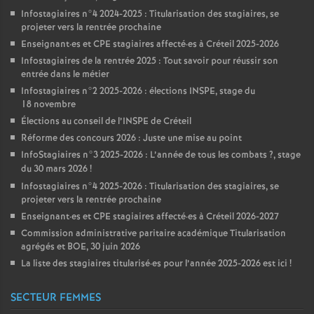
Infostagiaires n°4 2024-2025 : Titularisation des stagiaires, se
projeter vers la rentrée prochaine
Enseignant
·
es et
CPE
stagiaires affecté
·
es à Créteil 2025-2026
Infostagiaires de la rentrée 2025 : Tout savoir pour réussir son
entrée dans le métier
Infostagiaires n°2 2025-2026 : élections
INSPE
, stage du
18 novembre
Élections au conseil de l’
INSPE
de Créteil
Réforme des concours 2026 : Juste une mise au point
InfoStagiaires n°3 2025-2026 : L’année de tous les combats
?, stage
du 30 mars 2026
!
Infostagiaires n°4 2025-2026 : Titularisation des stagiaires, se
projeter vers la rentrée prochaine
Enseignant
·
es et
CPE
stagiaires affecté
·
es à Créteil 2026-2027
Commission administrative paritaire académique Titularisation
agrégés et
BOE
, 30 juin 2026
La liste des stagiaires titularisé
·
es pour l’année 2025-2026 est ici
!
SECTEUR FEMMES