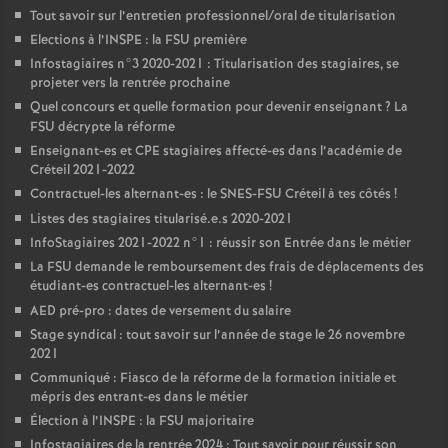
Tout savoir sur l’entretien professionnel/oral de titularisation
Elections à l’
INSPE
: la
FSU
première
Infostagiaires n°3 2020-2021 : Titularisation des stagiaires, se
projeter vers la rentrée prochaine
Quel concours et quelle formation pour devenir enseignant
? La
FSU
décrypte la réforme
Enseignant-es et
CPE
stagiaires affecté-es dans l’académie de
Créteil 2021-2022
Contractuel-les alternant-es : le
SNES
-
FSU
Créteil à tes côtés
!
Listes des stagiaires titularisé.e.s 2020-2021
InfoStagiaires 2021-2022 n°1 : réussir son Entrée dans le métier
La
FSU
demande le remboursement des frais de déplacements des
étudiant-es contractuel-les alternant-es
!
AED
pré-pro : dates de versement du salaire
Stage syndical : tout savoir sur l’année de stage le 26 novembre
2021
Communiqué : Fiasco de la réforme de la formation initiale et
mépris des entrant-es dans le métier
Élection à l’
INSPE
: la
FSU
majoritaire
Infostagiaires de la rentrée 2024 : Tout savoir pour réussir son