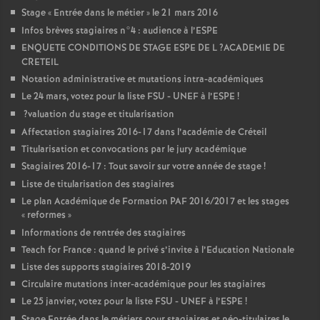
Stage «
Entrée dans le métier
» le 21 mars 2016
Infos brèves stagiaires n°4 : audience à l’
ESPE
ENQUETE
CONDITIONS
DE
STAGE
ESPE
DE
L
?
ACADEMIE
DE
CRETEIL
Notation administrative et mutations intra-académiques
Le 24 mars, votez pour la liste
FSU
-
UNEF
à l’
ESPE
!
?valuation du stage et titularisation
Affectation stagiaires 2016-17 dans l’académie de Créteil
Titularisation et convocations par le jury académique
Stagiaires 2016-17 : Tout savoir sur votre année de stage
!
Liste de titularisation des stagiaires
Le plan Académique de Formation
PAF
2016/2017 et les stages
«
reformes
»
Informations de rentrée des stagiaires
Teach for France : quand le privé s’invite à l’Education Nationale
Liste des supports stagiaires 2018-2019
Circulaire mutations inter-académique pour les stagiaires
Le 25 janvier, votez pour la liste
FSU
-
UNEF
à l’
ESPE
!
Stage Entrée dans le métiers pour stagiaires et néo-titulaires le