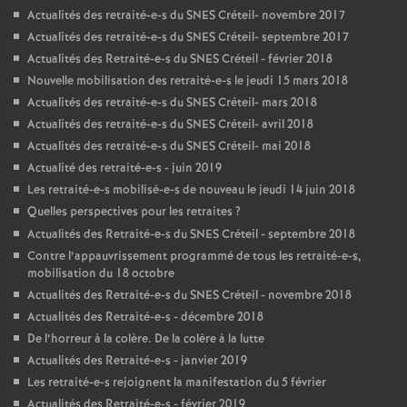
Actualités des retraité-e-s du
SNES
Créteil- novembre 2017
Actualités des retraité-e-s du
SNES
Créteil- septembre 2017
Actualités des Retraité-e-s du
SNES
Créteil - février 2018
Nouvelle mobilisation des retraité-e-s le jeudi 15 mars 2018
Actualités des retraité-e-s du
SNES
Créteil- mars 2018
Actualités des retraité-e-s du
SNES
Créteil- avril 2018
Actualités des retraité-e-s du
SNES
Créteil- mai 2018
Actualité des retraité-e-s - juin 2019
Les retraité-e-s mobilisé-e-s de nouveau le jeudi 14 juin 2018
Quelles perspectives pour les retraites
?
Actualités des Retraité-e-s du
SNES
Créteil - septembre 2018
Contre l’appauvrissement programmé de tous les retraité-e-s,
mobilisation du 18 octobre
Actualités des Retraité-e-s du
SNES
Créteil - novembre 2018
Actualités des Retraité-e-s - décembre 2018
De l’horreur à la colère. De la colère à la lutte
Actualités des Retraité-e-s - janvier 2019
Les retraité-e-s rejoignent la manifestation du 5 février
Actualités des Retraité-e-s - février 2019