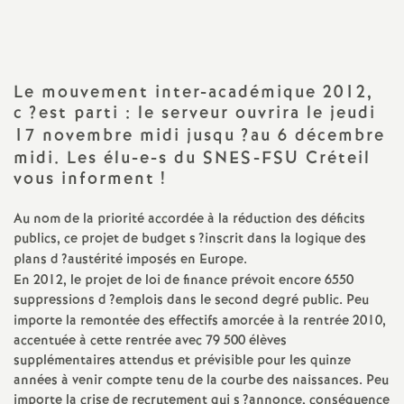
a
t
Le mouvement inter-académique 2012,
c
?est parti : le serveur ouvrira le jeudi
i
17 novembre midi jusqu
?au 6 décembre
midi. Les élu-e-s du
SNES
-
FSU
Créteil
o
vous informent
!
n
Au nom de la priorité accordée à la réduction des déficits
publics, ce projet de budget s
?inscrit dans la logique des
a
plans d
?austérité imposés en Europe.
En 2012, le projet de loi de finance prévoit encore 6550
suppressions d
?emplois dans le second degré public. Peu
l
importe la remontée des effectifs amorcée à la rentrée 2010,
accentuée à cette rentrée avec 79 500 élèves
d
supplémentaires attendus et prévisible pour les quinze
années à venir compte tenu de la courbe des naissances. Peu
importe la crise de recrutement qui s
?annonce, conséquence