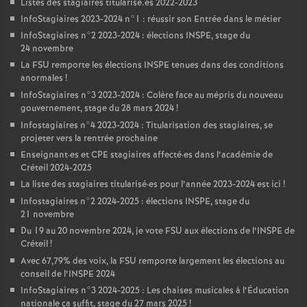
Listes des stagiaires titularisé.es 2022-2023
InfoStagiaires 2023-2024 n°1 : réussir son Entrée dans le métier
InfoStagiaires n°2 2023-2024 : élections
INSPE
, stage du
24 novembre
La
FSU
remporte les élections
INSPE
tenues dans des conditions
anormales
!
InfoStagiaires n°3 2023-2024 : Colère face au mépris du nouveau
gouvernement, stage du 28 mars 2024
!
Infostagiaires n°4 2023-2024 : Titularisation des stagiaires, se
projeter vers la rentrée prochaine
Enseignant
·
es et
CPE
stagiaires affecté
·
es dans l’académie de
Créteil 2024-2025
La liste des stagiaires titularisé
·
es pour l’année 2023-2024 est ici
!
Infostagiaires n°2 2024-2025 : élections
INSPE
, stage du
21 novembre
Du 19 au 20 novembre 2024, je vote
FSU
aux élections de l’
INSPE
de
Créteil
!
Avec 67,79% des voix, la
FSU
remporte largement les élections au
conseil de l’
INSPE
2024
InfoStagiaires n°3 2024-2025 : Les chaises musicales à l’Éducation
nationale ça suffit, stage du 27 mars 2025
!