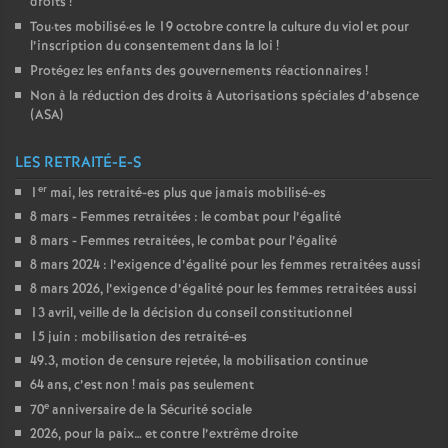
droits
!
Tou
·
tes mobilisé
·
es le 19 octobre contre la culture du viol et pour
l’inscription du consentement dans la loi
!
Protégez les enfants des gouvernements réactionnaires
!
Non à la réduction des droits à Autorisations spéciales d’absence
(
ASA
)
LES RETRAITÉ-E-S
er
1
mai, les retraité-es plus que jamais mobilisé-es
8 mars - Femmes retraitées : le combat pour l’égalité
8 mars - Femmes retraitées, le combat pour l’égalité
8 mars 2024 : l’exigence d’égalité pour les femmes retraitées aussi
8 mars 2026, l’exigence d’égalité pour les femmes retraitées aussi
13 avril, veille de la décision du conseil constitutionnel
15 juin : mobilisation des retraité-es
49.3, motion de censure rejetée, la mobilisation continue
64 ans, c’est non
! mais pas seulement
e
70
anniversaire de la Sécurité sociale
2026, pour la paix… et contre l’extrême droite