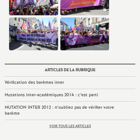
e
c
o
n
d
ARTICLES DE LA RUBRIQUE
Vérification des barèmes inter
d
Mutations inter-académiques 2014 : c’est parti
e
MUTATION
INTER
2012 : n’oubliez pas de vérifier votre
barème
g
VOIR TOUS LES ARTICLES
r