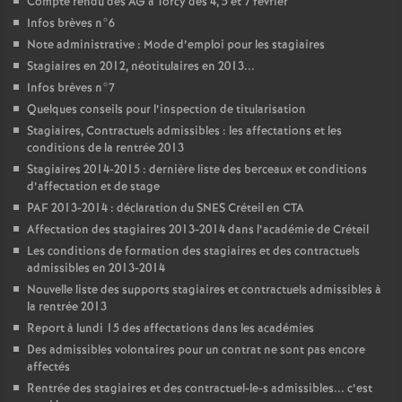
Compte rendu des
AG
à Torcy des 4, 5 et 7 février
Infos brèves n°6
Note administrative : Mode d’emploi pour les stagiaires
Stagiaires en 2012, néotitulaires en 2013...
Infos brèves n°7
Quelques conseils pour l’inspection de titularisation
Stagiaires, Contractuels admissibles : les affectations et les
conditions de la rentrée 2013
Stagiaires 2014-2015 : dernière liste des berceaux et conditions
d’affectation et de stage
PAF
2013-2014 : déclaration du
SNES
Créteil en
CTA
Affectation des stagiaires 2013-2014 dans l’académie de Créteil
Les conditions de formation des stagiaires et des contractuels
admissibles en 2013-2014
Nouvelle liste des supports stagiaires et contractuels admissibles à
la rentrée 2013
Report à lundi 15 des affectations dans les académies
Des admissibles volontaires pour un contrat ne sont pas encore
affectés
Rentrée des stagiaires et des contractuel-le-s admissibles... c’est