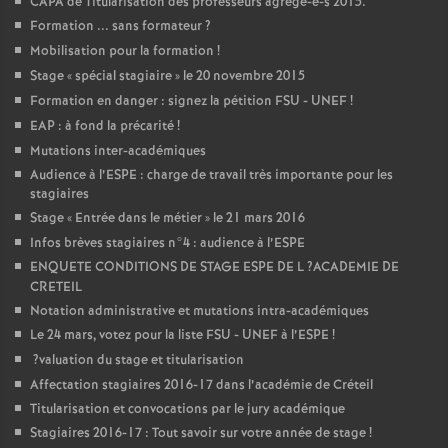
CAPA
de Titularisation des professeurs agrégé-e-s 2015.
Formation ... sans formateur
?
Mobilisation pour la formation
!
Stage «
spécial stagiaire
» le 20 novembre 2015
Formation en danger : signez la pétition
FSU
-
UNEF
!
EAP
: à fond la précarité
!
Mutations inter-académiques
Audience à l’
ESPE
: charge de travail très importante pour les
stagiaires
Stage «
Entrée dans le métier
» le 21 mars 2016
Infos brèves stagiaires n°4 : audience à l’
ESPE
ENQUETE
CONDITIONS
DE
STAGE
ESPE
DE
L
?
ACADEMIE
DE
CRETEIL
Notation administrative et mutations intra-académiques
Le 24 mars, votez pour la liste
FSU
-
UNEF
à l’
ESPE
!
?valuation du stage et titularisation
Affectation stagiaires 2016-17 dans l’académie de Créteil
Titularisation et convocations par le jury académique
Stagiaires 2016-17 : Tout savoir sur votre année de stage
!