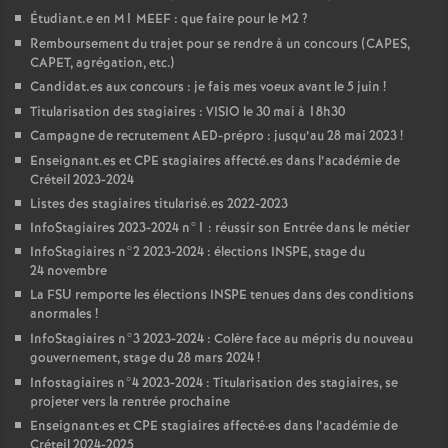
Étudiant.e en M1
MEEF
: que faire pour le M2
?
Remboursement du trajet pour se rendre à un concours (
CAPES
,
CAPET
, agrégation, etc.)
Candidat.es aux concours : je fais mes voeux avant le 5 juin
!
Titularisation des stagiaires :
VISIO
le 30 mai à 18h30
Campagne de recrutement
AED
-prépro : jusqu’au 28 mai 2023
!
Enseignant.es et
CPE
stagiaires affecté.es dans l’académie de
Créteil 2023-2024
Listes des stagiaires titularisé.es 2022-2023
InfoStagiaires 2023-2024 n°1 : réussir son Entrée dans le métier
InfoStagiaires n°2 2023-2024 : élections
INSPE
, stage du
24 novembre
La
FSU
remporte les élections
INSPE
tenues dans des conditions
anormales
!
InfoStagiaires n°3 2023-2024 : Colère face au mépris du nouveau
gouvernement, stage du 28 mars 2024
!
Infostagiaires n°4 2023-2024 : Titularisation des stagiaires, se
projeter vers la rentrée prochaine
Enseignant
·
es et
CPE
stagiaires affecté
·
es dans l’académie de
Créteil 2024-2025