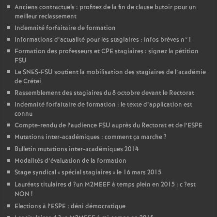
Anciens contractuels : profitez de la fin de clause butoir pour un
meilleur reclassement
Indemnité forfaitaire de formation
Informations d’actualité pour les stagiaires : infos brèves n°1
Formation des professeurs et
CPE
stagiaires : signez la pétition
FSU
Le
SNES
-
FSU
soutient la mobilisation des stagiaires de l’académie
de Crétei
Rassemblement des stagiaires du 8 octobre devant le Rectorat
Indemnité forfaitaire de formation : le texte d’application est
connu
Compte-rendu de l’audience
FSU
auprès du Rectorat et de l’
ESPE
Mutations inter-académiques : comment ça marche
?
Bulletin mutations inter-académiques 2014
Modalités d’évaluation de la formation
Stage syndical «
spécial stagiaires
» le 16 mars 2015
Lauréats titulaires d
?un
M2MEEF
à temps plein en 2015 : c
?est
NON
!
Elections à l’
ESPE
: déni démocratique