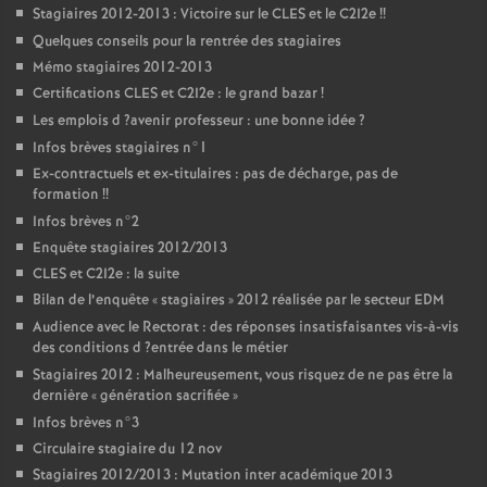
Stagiaires 2012-2013 : Victoire sur le
CLES
et le C2I2e
!!
Quelques conseils pour la rentrée des stagiaires
Mémo stagiaires 2012-2013
Certifications
CLES
et C2I2e : le grand bazar
!
Les emplois d
?avenir professeur : une bonne idée
?
Infos brèves stagiaires n°1
Ex-contractuels et ex-titulaires : pas de décharge, pas de
formation
!!
Infos brèves n°2
Enquête stagiaires 2012/2013
CLES
et C2I2e : la suite
Bilan de l’enquête «
stagiaires
» 2012 réalisée par le secteur
EDM
Audience avec le Rectorat : des réponses insatisfaisantes vis-à-vis
des conditions d
?entrée dans le métier
Stagiaires 2012 : Malheureusement, vous risquez de ne pas être la
dernière «
génération sacrifiée
»
Infos brèves n°3
Circulaire stagiaire du 12 nov
Stagiaires 2012/2013 : Mutation inter académique 2013