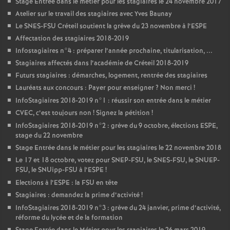
Stage Entrée dans le métier pour les stagiaires le 24 novembre 2017
Atelier sur le travail des stagiaires avec Yves Baunay
Le
SNES
-
FSU
Créteil soutient la grève du 23 novembre à l’
ESPE
Affectation des stagiaires 2018-2019
Infostagiaires n°4 : préparer l’année prochaine, titularisation, ...
Stagiaires affectés dans l’académie de Créteil 2018-2019
Futurs stagiaires : démarches, logement, rentrée des stagiaires
Lauréats aux concours : Payer pour enseigner
? Non merci
!
InfoStagiaires 2018-2019 n°1 : réussir son entrée dans le métier
CVEC
, c’est toujours non
! Signez la pétition
!
InfoStagiaires 2018-2019 n°2 : grève du 9 octobre, élections
ESPE
,
stage du 22 novembre
Stage Entrée dans le métier pour les stagiaires le 22 novembre 2018
Le 17 et 18 octobre, votez pour
SNEP
-
FSU
, le
SNES
-
FSU
, le
SNUEP
-
FSU
, le SNUipp-
FSU
à l’
ESPE
!
Elections à l’
ESPE
: la
FSU
en tête
Stagiaires : demandez la prime d’activité
!
InfoStagiaires 2018-2019 n°3 : grève du 24 janvier, prime d’activité,
réforme du lycée et de la formation