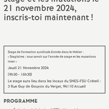
21 novembre 2024,
a
inscris-toi maintenant
!
t
i
o
Stage de formation syndicale Entrée dans le Métier :
n
«
Stagiaires : tout savoir sur l’année de stage et les mutations
inter
»
Jeudi 21 Novembre 2024
a
(9h30 - 16h30)
Le stage aura lieu dans les locaux du
SNES
-
FSU
Créteil :
l
3 Rue Guy de Gouyon du Verger, 94110 Arcueil
d
PROGRAMME