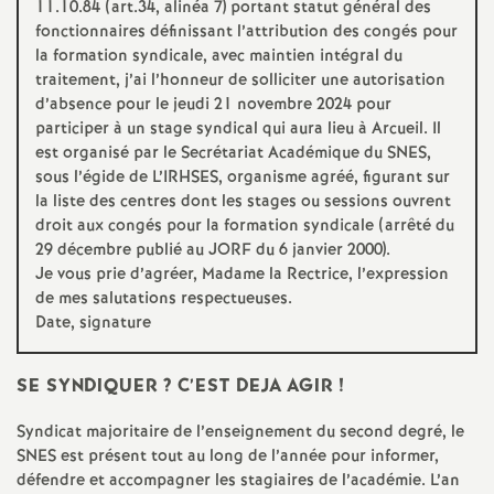
11.10.84 (art.34, alinéa 7) portant statut général des
fonctionnaires définissant l’attribution des congés pour
o
la formation syndicale, avec maintien intégral du
traitement, j’ai l’honneur de solliciter une autorisation
u
d’absence pour le jeudi 21 novembre 2024 pour
participer à un stage syndical qui aura lieu à Arcueil. Il
r
est organisé par le Secrétariat Académique du
SNES
,
sous l’égide de L’
IRHSES
, organisme agréé, figurant sur
la liste des centres dont les stages ou sessions ouvrent
s
droit aux congés pour la formation syndicale (arrêté du
29 décembre publié au
JORF
du 6 janvier 2000).
Je vous prie d’agréer, Madame la Rectrice, l’expression
de mes salutations respectueuses.
Date, signature
SE
SYNDIQUER
? C’
EST
DEJA
AGIR
!
Syndicat majoritaire de l’enseignement du second degré, le
SNES
est présent tout au long de l’année pour informer,
défendre et accompagner les stagiaires de l’académie. L’an