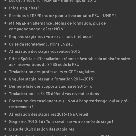
Les titulaires d
?un
M2MEEF
à mi-temps en 2015
Infos stagiaires
!
Elections à l’
ESPE
: votez pour la liste unitaire
FSU
-
UNEF
!
M1
MEEF
en alternance : Moins de formation, plus de
compagnonnage : c
?est
NON
!
Enquête stagiaires : votre avis nous intéresse
!
Crise du recrutement : rions un peu
Affectation des stagiaires rentrée 2015
Prime Spéciale d’Installation : réponse favorable du ministère suite
aux interventions du
SNES
et de la
FSU
Titularisation des professeurs et
CPE
stagiaires
Enquête stagiaires sur la formation 2014-2015
Dernière liste des supports stagiaires 2015-16
Titularisation : le
SNES
défend vos revendications
Formation des enseignant-e-s : Non à l’apprentissage, oui au pré-
recrutement
!
Affectation des stagiaires 2015-16 à Créteil
Stagiaires 2015-16 : Tout savoir sur votre année de stage
!
Liste de titularisation des stagiaires