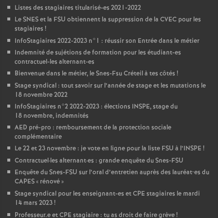
Listes des stagiaires titularisé-es 2021-2022
Le
SNES
et la
FSU
obtiennent la suppression de la
CVEC
pour les
stagiaires
!
InfoStagiaires 2022-2023 n°1 : réussir son Entrée dans le métier
Indemnité de sujétions de formation pour les étudiant-es
contractuel-les alternant-es
Bienvenue dans le métier, le Snes-Fsu Créteil à tes côtés
!
Stage syndical : tout savoir sur l’année de stage et les mutations le
18 novembre 2022
InfoStagiaires n°2 2022-2023 : élections
INSPE
, stage du
18 novembre, indemnités
AED
pré-pro : remboursement de la protection sociale
complémentaire
Le 22 et 23 novembre : je vote en ligne pour la liste
FSU
à l’
INSPE
!
Contractuel
·
les alternant
·
es : grande enquête du Snes-
FSU
Enquête du Snes-
FSU
sur l’oral d’entretien auprès des lauréat•es du
CAPES
«
rénové
»
Stage syndical pour les enseignant-es et
CPE
stagiaires le mardi
14 mars 2023
!
Professeur.e et
CPE
stagiaire : tu as droit de faire grève
!