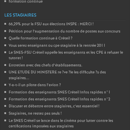
formation continue
LES STAGIAIRES
66,29% pour la
FSU
aux élections
INSPE
:
MERCI
!
Pétition pour l’augmentation du nombre de postes aux concours
Quelle formation continue à Créteil
?
Vous serez enseignant ou cpe stagiaire à la rentrée 2011
Le
SNES
-
FSU
Créteil appelle les enseignants et les
CPE
à refuser le
tutorat
!
Entretien avec des chefs d’établissements.
UNE
ETUDE
DU
MINISTERE
re
?ve
?le les difficulte
?s des
stagiaires...
Y-a-t-il un pilote dans l’avion
?
Formation des enseignants
SNES
Créteil Infos rapides n°1
Formation des enseignants
SNES
Créteil Infos rapides n°2
Discuter et débattre entre stagiaires, c’est essentiel
!
Stagiaires, ne restez pas seuls
!
Le
SNES
Créteil se lance dans le cinéma pour lutter contre les
certifications imposées aux stagiaires