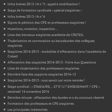
Infos brèves 2013-14 n°5 : appel à mobilisation
!
Stage de formation syndicale «
spécial stagiaires
»
Infos brèves 2013-14 n°6
Signez la pétition des
CPE
et professeurs stagiaires
!
Mutations, notation, inspection...
Liste des berceaux stagiaires académie de
CRETEIL
Titularisation et convocation au baccalauréat des collègues
stagiaires
Stagiaires 2014-2015 : modalités d’affectation dans l’académie de
Créteil
Affectation des stagiaires 2014-2015 : Foire Aux Questions
Liste de titularisation des professeurs stagiaires
Dernière liste des supports stagiaires 2014-15
Stagiaires 2014-2015 : tout savoir sur votre rentrée
!
Stage syndical : «
STAGIAIRE
...
ET
D
?J
?
ENSEIGNANT
/
CPE
»
vendredi 14 novembre 2014
Dernière minute : affectation des lauréat-e-s du concours réservé
Formation des professeurs et
CPE
stagiaires
Les principales indemnités