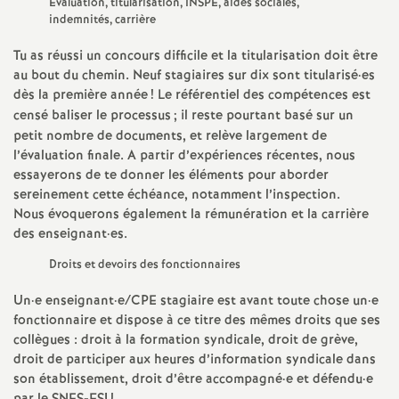
e
Évaluation, titularisation,
INSPE
, aides sociales,
indemnités, carrière
s
Tu as réussi un concours difficile et la titularisation doit être
au bout du chemin. Neuf stagiaires sur dix sont titularisé
·
es
E
dès la première année
! Le référentiel des compétences est
censé baliser le processus
; il reste pourtant basé sur un
n
petit nombre de documents, et relève largement de
l’évaluation finale. A partir d’expériences récentes, nous
s
essayerons de te donner les éléments pour aborder
sereinement cette échéance, notamment l’inspection.
Nous évoquerons également la rémunération et la carrière
e
des enseignant
·
es.
i
Droits et devoirs des fonctionnaires
Un
·
e enseignant
·
e/
CPE
stagiaire est avant toute chose un
·
e
g
fonctionnaire et dispose à ce titre des mêmes droits que ses
collègues : droit à la formation syndicale, droit de grève,
n
droit de participer aux heures d’information syndicale dans
son établissement, droit d’être accompagné
·
e et défendu
·
e