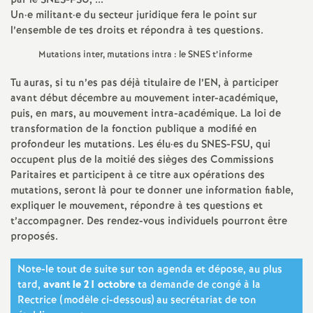
par le
SNES
-
FSU
, ...
e
Un
·
e militant
·
e du secteur juridique fera le point sur
l’ensemble de tes droits et répondra à tes questions.
m
Mutations inter, mutations intra : le
SNES
t’informe
e
Tu auras, si tu n’es pas déjà titulaire de l’
EN
, à participer
avant début décembre au mouvement inter-académique,
n
puis, en mars, au mouvement intra-académique. La loi de
transformation de la fonction publique a modifié en
t
profondeur les mutations. Les élu
·
es du
SNES
-
FSU
, qui
occupent plus de la moitié des sièges des Commissions
Paritaires et participent à ce titre aux opérations des
s
mutations, seront là pour te donner une information fiable,
expliquer le mouvement, répondre à tes questions et
d
t’accompagner. Des rendez-vous individuels pourront être
proposés.
e
Note-le tout de suite sur ton agenda et dépose, au plus
tard,
avant le 21 octobre
ta demande de congé à la
S
Rectrice (modèle ci-dessous) au secrétariat de ton