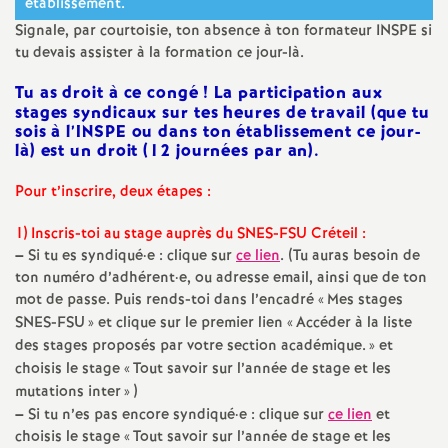
établissement.
e
Signale, par courtoisie, ton absence à ton formateur
INSPE
si
tu devais assister à la formation ce jour-là.
c
Tu as droit à ce congé
! La participation aux
stages syndicaux sur tes heures de travail (que tu
o
sois à l’
INSPE
ou dans ton établissement ce jour-
là) est un droit (12 journées par an).
n
Pour t’inscrire, deux étapes :
d
1) Inscris-toi au stage auprès du
SNES
-
FSU
Créteil :
–
Si tu es syndiqué
·
e : clique sur
ce lien
. (Tu auras besoin de
d
ton numéro d’adhérent
·
e, ou adresse email, ainsi que de ton
mot de passe. Puis rends-toi dans l’encadré «
Mes stages
e
SNES
-
FSU
» et clique sur le premier lien «
Accéder à la liste
des stages proposés par votre section académique.
» et
g
choisis le stage «
Tout savoir sur l’année de stage et les
mutations inter
» )
–
Si tu n’es pas encore syndiqué
·
e : clique sur
ce lien
et
r
choisis le stage «
Tout savoir sur l’année de stage et les