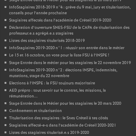
Stage Entrée dans le Métier pour les stagiaires le 26 mars 2019
InfoStagiaires 2018-2019 n°4 : grève du 9 mai, jury et titularisation,
conseils pour l’année prochaine
Stagiaires affectés dans l’académie de Créteil 2019-2020
Déclaration d’ouverture
SNES
-
FSU
de la
CAPA
de titularisation des
professeur.e.s agrégé.e.s stagiaires
Listes des stagiaires titularisés 2018-2019
InfoStagiaires 2019-2020 n°1 : réussir son entrée dans le métier
Le 15 et 16 octobre, on vote pour la liste
FSU
à l’
INSPE
!
Stage Entrée dans le métier pour les stagiaires le 22 novembre 2019
InfoStagiaires 2019-2020 n°2 : élections
INSPE
, indemnités,
mutations, stage du 22 novembre
Elections à l’
INSPE
: la
FSU
toujours majoritaire
AED
prépro : tout savoir sur le contrat, les missions, la
rémunération...
Stage Entrée dans le Métier pour les stagiaires le 20 mars 2020
Confinement et titularisation
Titularisation des stagiaires : le Snes Créteil à tes côtés
Stagiaires affecté-e-s dans l’académie de Créteil 2020-2021
Listes des stagiaires titularisé.e.s 2019-2020