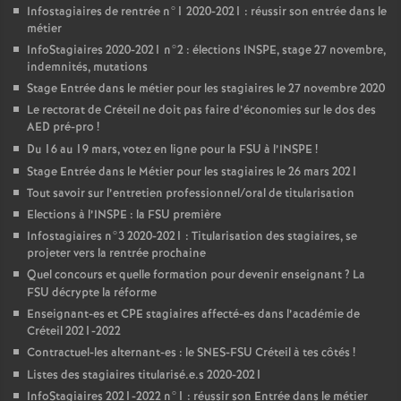
Infostagiaires de rentrée n°1 2020-2021 : réussir son entrée dans le
métier
InfoStagiaires 2020-2021 n°2 : élections
INSPE
, stage 27 novembre,
indemnités, mutations
Stage Entrée dans le métier pour les stagiaires le 27 novembre 2020
Le rectorat de Créteil ne doit pas faire d’économies sur le dos des
AED
pré-pro
!
Du 16 au 19 mars, votez en ligne pour la
FSU
à l’
INSPE
!
Stage Entrée dans le Métier pour les stagiaires le 26 mars 2021
Tout savoir sur l’entretien professionnel/oral de titularisation
Elections à l’
INSPE
: la
FSU
première
Infostagiaires n°3 2020-2021 : Titularisation des stagiaires, se
projeter vers la rentrée prochaine
Quel concours et quelle formation pour devenir enseignant
? La
FSU
décrypte la réforme
Enseignant-es et
CPE
stagiaires affecté-es dans l’académie de
Créteil 2021-2022
Contractuel-les alternant-es : le
SNES
-
FSU
Créteil à tes côtés
!
Listes des stagiaires titularisé.e.s 2020-2021
InfoStagiaires 2021-2022 n°1 : réussir son Entrée dans le métier