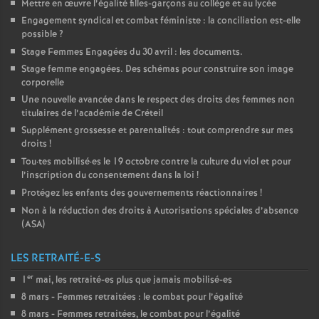
Mettre en œuvre l’égalité filles-garçons au collège et au lycée
Engagement syndical et combat féministe : la conciliation est-elle
possible
?
Stage Femmes Engagées du 30 avril : les documents.
Stage femme engagées. Des schémas pour construire son image
corporelle
Une nouvelle avancée dans le respect des droits des femmes non
titulaires de l’académie de Créteil
Supplément grossesse et parentalités : tout comprendre sur mes
droits
!
Tou
·
tes mobilisé
·
es le 19 octobre contre la culture du viol et pour
l’inscription du consentement dans la loi
!
Protégez les enfants des gouvernements réactionnaires
!
Non à la réduction des droits à Autorisations spéciales d’absence
(
ASA
)
LES RETRAITÉ-E-S
er
1
mai, les retraité-es plus que jamais mobilisé-es
8 mars - Femmes retraitées : le combat pour l’égalité
8 mars - Femmes retraitées, le combat pour l’égalité