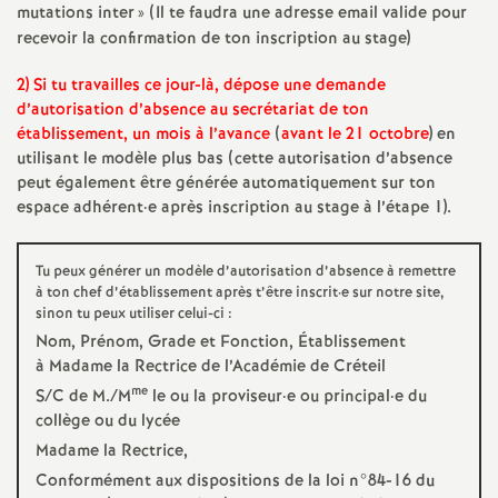
mutations inter
» (Il te faudra une adresse email valide pour
é
recevoir la confirmation de ton inscription au stage)
O
2) Si tu travailles ce jour-là, dépose une demande
d’autorisation d’absence au secrétariat de ton
établissement, un mois à l’avance
(
avant le 21 octobre
) en
r
utilisant le modèle plus bas (cette autorisation d’absence
peut également être générée automatiquement sur ton
l
espace adhérent
·
e après inscription au stage à l’étape 1).
é
Tu peux générer un modèle d’autorisation d’absence à remettre
à ton chef d’établissement après t’être inscrit
·
e sur notre site,
a
sinon tu peux utiliser celui-ci :
Nom, Prénom, Grade et Fonction, Établissement
n
à Madame la Rectrice de l’Académie de Créteil
me
S/C de M./M
le ou la proviseur
·
e ou principal
·
e du
collège ou du lycée
s
Madame la Rectrice,
T
Conformément aux dispositions de la loi n°84-16 du