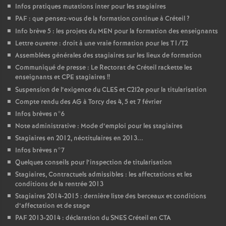
Infos pratiques mutations inter pour les stagiaires
PAF
: que pensez-vous de la formation continue à Créteil
?
Info brève 5 : les projets du
MEN
pour la formation des enseignants
Lettre ouverte : droit à une vraie formation pour les T1/T2
Assemblées générales des stagiaires sur les lieux de formation
Communiqué de presse : Le Rectorat de Créteil rackette les
enseignants et
CPE
stagiaires
!!
Suspension de l’exigence du
CLES
et C2I2e pour la titularisation
Compte rendu des
AG
à Torcy des 4, 5 et 7 février
Infos brèves n°6
Note administrative : Mode d’emploi pour les stagiaires
Stagiaires en 2012, néotitulaires en 2013...
Infos brèves n°7
Quelques conseils pour l’inspection de titularisation
Stagiaires, Contractuels admissibles : les affectations et les
conditions de la rentrée 2013
Stagiaires 2014-2015 : dernière liste des berceaux et conditions
d’affectation et de stage
PAF
2013-2014 : déclaration du
SNES
Créteil en
CTA