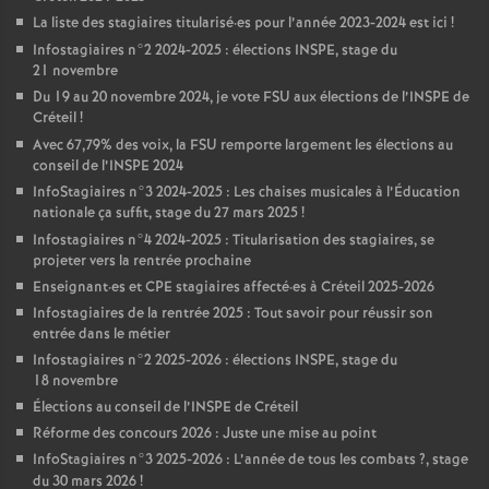
La liste des stagiaires titularisé
·
es pour l’année 2023-2024 est ici
!
Infostagiaires n°2 2024-2025 : élections
INSPE
, stage du
21 novembre
Du 19 au 20 novembre 2024, je vote
FSU
aux élections de l’
INSPE
de
Créteil
!
Avec 67,79% des voix, la
FSU
remporte largement les élections au
conseil de l’
INSPE
2024
InfoStagiaires n°3 2024-2025 : Les chaises musicales à l’Éducation
nationale ça suffit, stage du 27 mars 2025
!
Infostagiaires n°4 2024-2025 : Titularisation des stagiaires, se
projeter vers la rentrée prochaine
Enseignant
·
es et
CPE
stagiaires affecté
·
es à Créteil 2025-2026
Infostagiaires de la rentrée 2025 : Tout savoir pour réussir son
entrée dans le métier
Infostagiaires n°2 2025-2026 : élections
INSPE
, stage du
18 novembre
Élections au conseil de l’
INSPE
de Créteil
Réforme des concours 2026 : Juste une mise au point
InfoStagiaires n°3 2025-2026 : L’année de tous les combats
?, stage
du 30 mars 2026
!