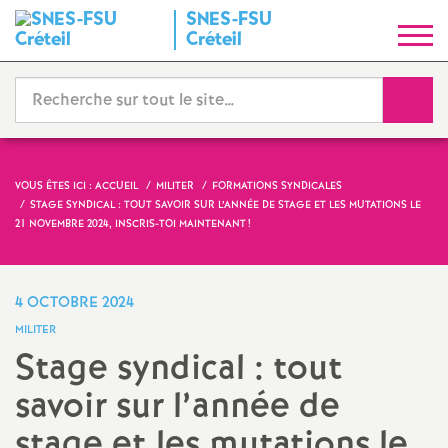
SNES
-
FSU
S
Créteil
y
Reche
n
d
VOUS ÊTES ICI :
ACCUEIL
MILITER
FORMATIONS SYNDICALES
STAGE SYNDICAL : TOUT SAVOIR SUR L’ANNÉE DE STAGE ET LES MUTATIONS LE
i
21 NOVEMBRE 2024, INSCRIS-TOI MAINTENANT
!
c
4 OCTOBRE 2024
a
MILITER
Stage syndical : tout
t
savoir sur l’année de
N
stage et les mutations le