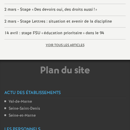
2 mars - Stage «
Des devoirs oui, des droits aussi
!
»
2 mars - Stage Lettres : situation et avenir de la discipline
14 avril : stage
FSU
«
éducation prioritaire
» dans le 94
VOIR TOUS LES ARTICLES
Plan du site
ACTU DES ÉTABLISSEMENTS
Val-de-Marne
Seine-Saint-Denis
Seine-et-Marne
LES PERSONNELS