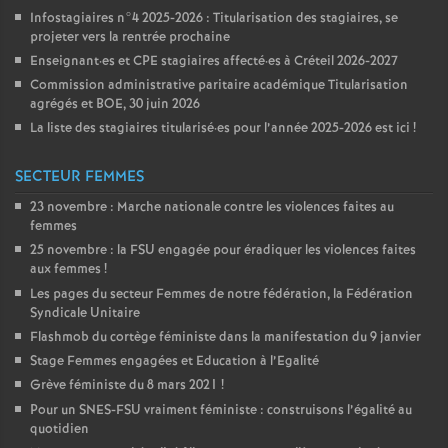
Infostagiaires n°4 2025-2026 : Titularisation des stagiaires, se
projeter vers la rentrée prochaine
Enseignant
·
es et
CPE
stagiaires affecté
·
es à Créteil 2026-2027
Commission administrative paritaire académique Titularisation
agrégés et
BOE
, 30 juin 2026
La liste des stagiaires titularisé
·
es pour l’année 2025-2026 est ici
!
SECTEUR FEMMES
23 novembre : Marche nationale contre les violences faites au
femmes
25 novembre : la
FSU
engagée pour éradiquer les violences faites
aux femmes
!
Les pages du secteur Femmes de notre fédération, la Fédération
Syndicale Unitaire
Flashmob du cortège féministe dans la manifestation du 9 janvier
Stage Femmes engagées et Education à l’Egalité
Grève féministe du 8 mars 2021
!
Pour un
SNES
-
FSU
vraiment féministe : construisons l’égalité au
quotidien