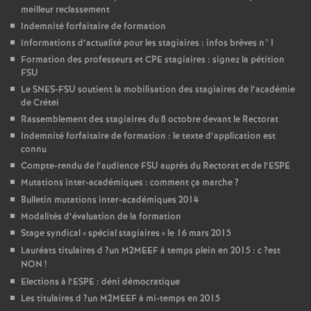
meilleur reclassement
Indemnité forfaitaire de formation
Informations d’actualité pour les stagiaires : infos brèves n°1
Formation des professeurs et
CPE
stagiaires : signez la pétition
FSU
Le
SNES
-
FSU
soutient la mobilisation des stagiaires de l’académie
de Crétei
Rassemblement des stagiaires du 8 octobre devant le Rectorat
Indemnité forfaitaire de formation : le texte d’application est
connu
Compte-rendu de l’audience
FSU
auprès du Rectorat et de l’
ESPE
Mutations inter-académiques : comment ça marche
?
Bulletin mutations inter-académiques 2014
Modalités d’évaluation de la formation
Stage syndical «
spécial stagiaires
» le 16 mars 2015
Lauréats titulaires d
?un
M2MEEF
à temps plein en 2015 : c
?est
NON
!
Elections à l’
ESPE
: déni démocratique
Les titulaires d
?un
M2MEEF
à mi-temps en 2015