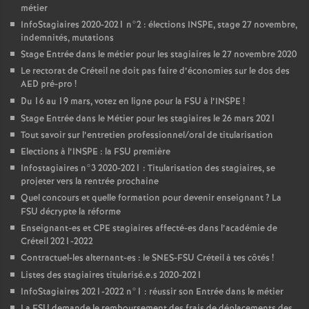
métier
InfoStagiaires 2020-2021 n°2 : élections
INSPE
, stage 27 novembre,
indemnités, mutations
Stage Entrée dans le métier pour les stagiaires le 27 novembre 2020
Le rectorat de Créteil ne doit pas faire d’économies sur le dos des
AED
pré-pro
!
Du 16 au 19 mars, votez en ligne pour la
FSU
à l’
INSPE
!
Stage Entrée dans le Métier pour les stagiaires le 26 mars 2021
Tout savoir sur l’entretien professionnel/oral de titularisation
Elections à l’
INSPE
: la
FSU
première
Infostagiaires n°3 2020-2021 : Titularisation des stagiaires, se
projeter vers la rentrée prochaine
Quel concours et quelle formation pour devenir enseignant
? La
FSU
décrypte la réforme
Enseignant-es et
CPE
stagiaires affecté-es dans l’académie de
Créteil 2021-2022
Contractuel-les alternant-es : le
SNES
-
FSU
Créteil à tes côtés
!
Listes des stagiaires titularisé.e.s 2020-2021
InfoStagiaires 2021-2022 n°1 : réussir son Entrée dans le métier
La
FSU
demande le remboursement des frais de déplacements des