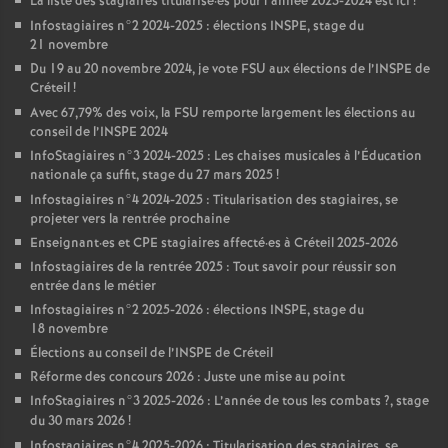
La liste des stagiaires titularisé
·
es pour l’année 2023-2024 est ici
!
Infostagiaires n°2 2024-2025 : élections
INSPE
, stage du
21 novembre
Du 19 au 20 novembre 2024, je vote
FSU
aux élections de l’
INSPE
de
Créteil
!
Avec 67,79% des voix, la
FSU
remporte largement les élections au
conseil de l’
INSPE
2024
InfoStagiaires n°3 2024-2025 : Les chaises musicales à l’Éducation
nationale ça suffit, stage du 27 mars 2025
!
Infostagiaires n°4 2024-2025 : Titularisation des stagiaires, se
projeter vers la rentrée prochaine
Enseignant
·
es et
CPE
stagiaires affecté
·
es à Créteil 2025-2026
Infostagiaires de la rentrée 2025 : Tout savoir pour réussir son
entrée dans le métier
Infostagiaires n°2 2025-2026 : élections
INSPE
, stage du
18 novembre
Élections au conseil de l’
INSPE
de Créteil
Réforme des concours 2026 : Juste une mise au point
InfoStagiaires n°3 2025-2026 : L’année de tous les combats
?, stage
du 30 mars 2026
!
Infostagiaires n°4 2025-2026 : Titularisation des stagiaires, se