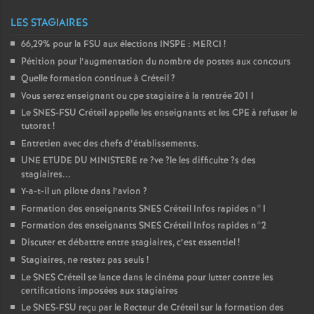
LES STAGIAIRES
66,29% pour la
FSU
aux élections
INSPE
:
MERCI
!
Pétition pour l’augmentation du nombre de postes aux concours
Quelle formation continue à Créteil
?
Vous serez enseignant ou cpe stagiaire à la rentrée 2011
Le
SNES
-
FSU
Créteil appelle les enseignants et les
CPE
à refuser le
tutorat
!
Entretien avec des chefs d’établissements.
UNE
ETUDE
DU
MINISTERE
re
?ve
?le les difficulte
?s des
stagiaires...
Y-a-t-il un pilote dans l’avion
?
Formation des enseignants
SNES
Créteil Infos rapides n°1
Formation des enseignants
SNES
Créteil Infos rapides n°2
Discuter et débattre entre stagiaires, c’est essentiel
!
Stagiaires, ne restez pas seuls
!
Le
SNES
Créteil se lance dans le cinéma pour lutter contre les
certifications imposées aux stagiaires
Le
SNES
-
FSU
reçu par le Recteur de Créteil sur la formation des