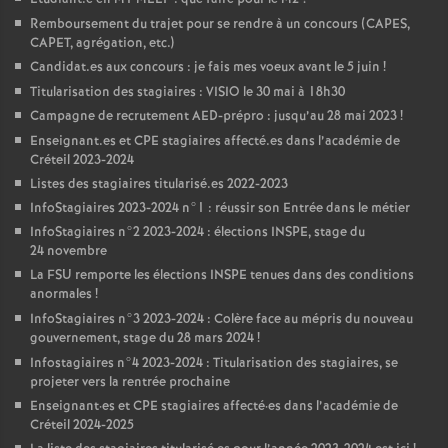
Remboursement du trajet pour se rendre à un concours (
CAPES
,
CAPET
, agrégation, etc.)
Candidat.es aux concours : je fais mes voeux avant le 5 juin
!
Titularisation des stagiaires :
VISIO
le 30 mai à 18h30
Campagne de recrutement
AED
-prépro : jusqu’au 28 mai 2023
!
Enseignant.es et
CPE
stagiaires affecté.es dans l’académie de
Créteil 2023-2024
Listes des stagiaires titularisé.es 2022-2023
InfoStagiaires 2023-2024 n°1 : réussir son Entrée dans le métier
InfoStagiaires n°2 2023-2024 : élections
INSPE
, stage du
24 novembre
La
FSU
remporte les élections
INSPE
tenues dans des conditions
anormales
!
InfoStagiaires n°3 2023-2024 : Colère face au mépris du nouveau
gouvernement, stage du 28 mars 2024
!
Infostagiaires n°4 2023-2024 : Titularisation des stagiaires, se
projeter vers la rentrée prochaine
Enseignant
·
es et
CPE
stagiaires affecté
·
es dans l’académie de
Créteil 2024-2025