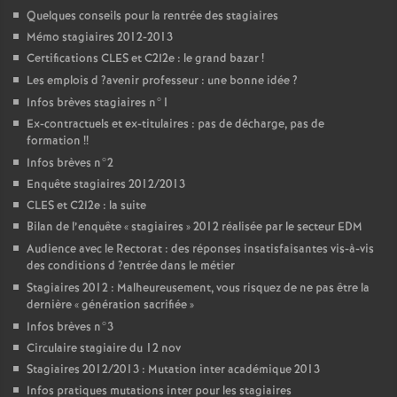
Quelques conseils pour la rentrée des stagiaires
Mémo stagiaires 2012-2013
Certifications
CLES
et C2I2e : le grand bazar
!
Les emplois d
?avenir professeur : une bonne idée
?
Infos brèves stagiaires n°1
Ex-contractuels et ex-titulaires : pas de décharge, pas de
formation
!!
Infos brèves n°2
Enquête stagiaires 2012/2013
CLES
et C2I2e : la suite
Bilan de l’enquête «
stagiaires
» 2012 réalisée par le secteur
EDM
Audience avec le Rectorat : des réponses insatisfaisantes vis-à-vis
des conditions d
?entrée dans le métier
Stagiaires 2012 : Malheureusement, vous risquez de ne pas être la
dernière «
génération sacrifiée
»
Infos brèves n°3
Circulaire stagiaire du 12 nov
Stagiaires 2012/2013 : Mutation inter académique 2013
Infos pratiques mutations inter pour les stagiaires