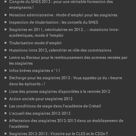
Congrès du
SNES
2012 : pour une véritable formation des
enseignants
!
Notation administrative : Mode d’emploi pour les stagiaires
Inspection de titularisation : les conseils du
SNES
Stagiaires en 2011, néotitulaires en 2012... : mutations intra-
académiques, mode d
?emploi
Titularisation mode d’emploi
Mutations intra 2012, calendrier et rôle des commissions
Lettre au Recteur pour le remboursement des sommes versées par
les stagiaires
Infos brèves stagiaires n°11
Décharge pour les stagiaires 2012 : Vous appelez ça du «
beurre
dans les épinards
»
!
Liste des postes stagiaires disponibles à la rentrée 2012
Action sociale pour stagiaires 2012
Les conditions de stage dans l’académie de Créteil
L’accueil des stagiaires 2012-2013
Affectation des stagiaires 2012-2013 dans un établissement de
l’académie
Stagiaires 2012-2013 : Victoire sur le
CLES
et le C2I2e
!!