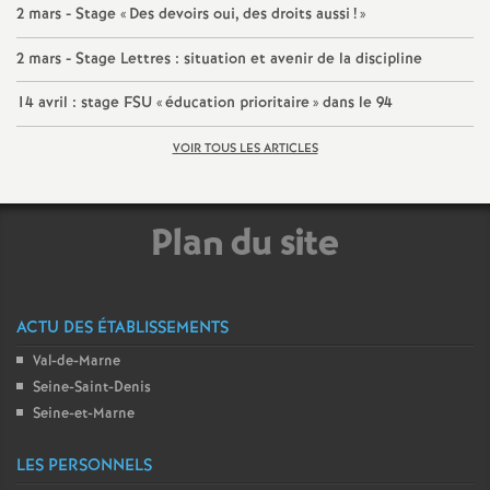
e
2 mars - Stage «
Des devoirs oui, des droits aussi
!
»
2 mars - Stage Lettres : situation et avenir de la discipline
c
14 avril : stage
FSU
«
éducation prioritaire
» dans le 94
o
VOIR TOUS LES ARTICLES
n
Plan du site
d
d
ACTU DES ÉTABLISSEMENTS
e
Val-de-Marne
Seine-Saint-Denis
g
Seine-et-Marne
r
LES PERSONNELS