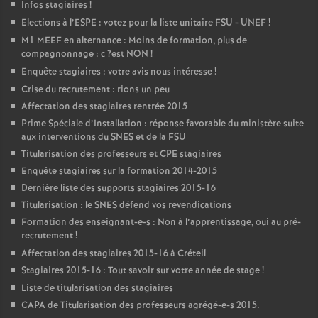
Infos stagiaires
!
Elections à l’
ESPE
: votez pour la liste unitaire
FSU
-
UNEF
!
M1
MEEF
en alternance : Moins de formation, plus de
compagnonnage : c
?est
NON
!
Enquête stagiaires : votre avis nous intéresse
!
Crise du recrutement : rions un peu
Affectation des stagiaires rentrée 2015
Prime Spéciale d’Installation : réponse favorable du ministère suite
aux interventions du
SNES
et de la
FSU
Titularisation des professeurs et
CPE
stagiaires
Enquête stagiaires sur la formation 2014-2015
Dernière liste des supports stagiaires 2015-16
Titularisation : le
SNES
défend vos revendications
Formation des enseignant-e-s : Non à l’apprentissage, oui au pré-
recrutement
!
Affectation des stagiaires 2015-16 à Créteil
Stagiaires 2015-16 : Tout savoir sur votre année de stage
!
Liste de titularisation des stagiaires
CAPA
de Titularisation des professeurs agrégé-e-s 2015.