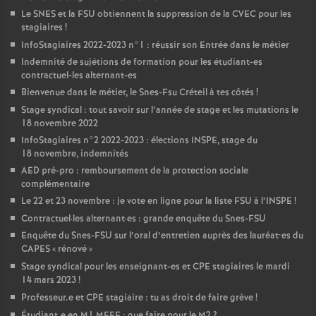
Le
SNES
et la
FSU
obtiennent la suppression de la
CVEC
pour les
stagiaires
!
InfoStagiaires 2022-2023 n°1 : réussir son Entrée dans le métier
Indemnité de sujétions de formation pour les étudiant-es
contractuel-les alternant-es
Bienvenue dans le métier, le Snes-Fsu Créteil à tes côtés
!
Stage syndical : tout savoir sur l’année de stage et les mutations le
18 novembre 2022
InfoStagiaires n°2 2022-2023 : élections
INSPE
, stage du
18 novembre, indemnités
AED
pré-pro : remboursement de la protection sociale
complémentaire
Le 22 et 23 novembre : je vote en ligne pour la liste
FSU
à l’
INSPE
!
Contractuel
·
les alternant
·
es : grande enquête du Snes-
FSU
Enquête du Snes-
FSU
sur l’oral d’entretien auprès des lauréat•es du
CAPES
«
rénové
»
Stage syndical pour les enseignant-es et
CPE
stagiaires le mardi
14 mars 2023
!
Professeur.e et
CPE
stagiaire : tu as droit de faire grève
!
Étudiant.e en M1
MEEF
: que faire pour le M2
?