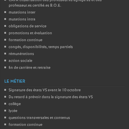
CAPA
titularisation des professeur.es agrégé.es et des
professeur.es certifié.es
B.O.E.
o
mutations inter
mutations intra
u
obligations de service
promotions et évaluation
r
formation continue
congés, disponibilités, temps partiels
s
rémunérations
action sociale
fin de carrière et retraite
LE MÉTIER
Signature des états
VS
avant le 10 octobre
Du retard à prévoir dans la signature des états
VS
collège
lycée
questions transversales et contenus
formation continue