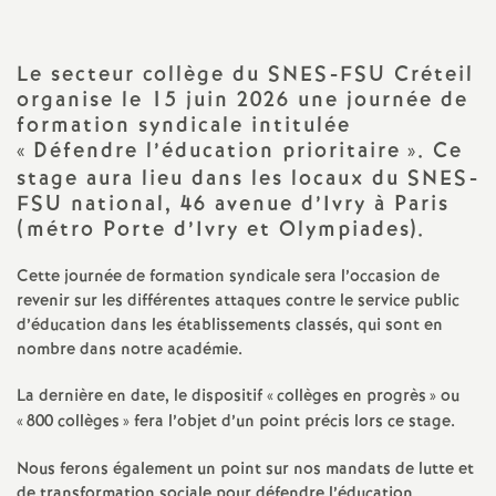
a
Le secteur collège du
SNES
-
FSU
Créteil
t
organise le 15 juin 2026 une journée de
formation syndicale intitulée
i
«
Défendre l’éducation prioritaire
». Ce
stage aura lieu dans les locaux du
SNES
-
FSU
national, 46 avenue d’Ivry à Paris
o
(métro Porte d’Ivry et Olympiades).
n
Cette journée de formation syndicale sera l’occasion de
revenir sur les différentes attaques contre le service public
a
d’éducation dans les établissements classés, qui sont en
nombre dans notre académie.
l
La dernière en date, le dispositif «
collèges en progrès
» ou
«
800 collèges
» fera l’objet d’un point précis lors ce stage.
d
Nous ferons également un point sur nos mandats de lutte et
de transformation sociale pour défendre l’éducation