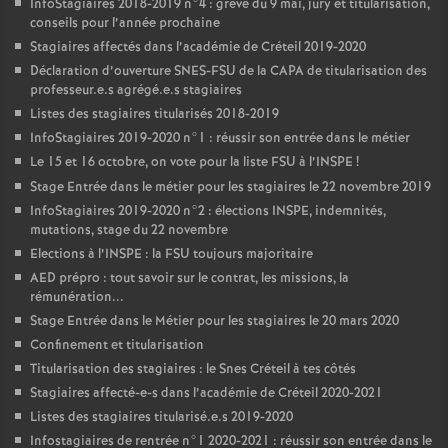
InfoStagiaires 2018-2019 n°4 : grève du 9 mai, jury et titularisation,
conseils pour l’année prochaine
Stagiaires affectés dans l’académie de Créteil 2019-2020
Déclaration d’ouverture
SNES
-
FSU
de la
CAPA
de titularisation des
professeur.e.s agrégé.e.s stagiaires
Listes des stagiaires titularisés 2018-2019
InfoStagiaires 2019-2020 n°1 : réussir son entrée dans le métier
Le 15 et 16 octobre, on vote pour la liste
FSU
à l’
INSPE
!
Stage Entrée dans le métier pour les stagiaires le 22 novembre 2019
InfoStagiaires 2019-2020 n°2 : élections
INSPE
, indemnités,
mutations, stage du 22 novembre
Elections à l’
INSPE
: la
FSU
toujours majoritaire
AED
prépro : tout savoir sur le contrat, les missions, la
rémunération...
Stage Entrée dans le Métier pour les stagiaires le 20 mars 2020
Confinement et titularisation
Titularisation des stagiaires : le Snes Créteil à tes côtés
Stagiaires affecté-e-s dans l’académie de Créteil 2020-2021
Listes des stagiaires titularisé.e.s 2019-2020
Infostagiaires de rentrée n°1 2020-2021 : réussir son entrée dans le