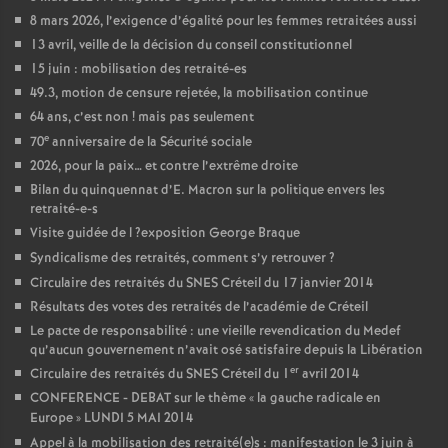
8 mars 2026, l’exigence d’égalité pour les femmes retraitées aussi
13 avril, veille de la décision du conseil constitutionnel
15 juin : mobilisation des retraité-es
49.3, motion de censure rejetée, la mobilisation continue
64 ans, c’est non
! mais pas seulement
e
70
anniversaire de la Sécurité sociale
2026, pour la paix… et contre l’extrême droite
Bilan du quinquennat d’E. Macron sur la politique envers les
retraité-e-s
Visite guidée de l
?exposition George Braque
Syndicalisme des retraités, comment s’y retrouver
?
Circulaire des retraités du
SNES
Créteil du 17 janvier 2014
Résultats des votes des retraités de l’académie de Créteil
Le pacte de responsabilité : une vieille revendication du Medef
qu’aucun gouvernement n’avait osé satisfaire depuis la Libération
er
Circulaire des retraités du
SNES
Créteil du 1
avril 2014
CONFERENCE
-
DEBAT
sur le thème «
la gauche radicale en
Europe
»
LUNDI
5
MAI
2014
Appel à la mobilisation des retraité(e)s : manifestation le 3 juin à