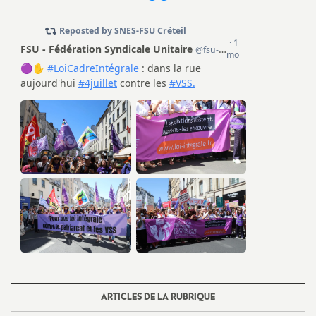
e
m
e
n
t
s
d
e
S
ARTICLES DE LA RUBRIQUE