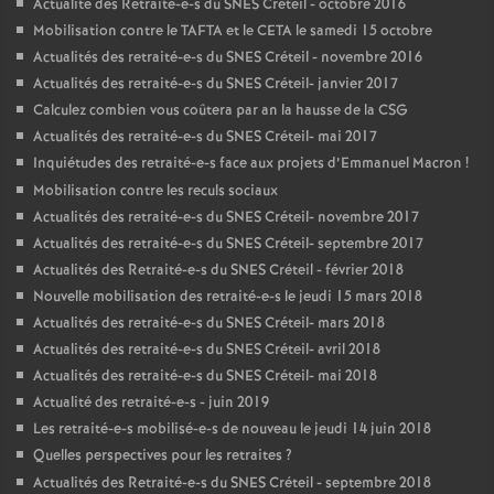
Actualité des Retraité-e-s du
SNES
Créteil - octobre 2016
Mobilisation contre le
TAFTA
et le
CETA
le samedi 15 octobre
Actualités des retraité-e-s du
SNES
Créteil - novembre 2016
Actualités des retraité-e-s du
SNES
Créteil- janvier 2017
Calculez combien vous coûtera par an la hausse de la
CSG
Actualités des retraité-e-s du
SNES
Créteil- mai 2017
Inquiétudes des retraité-e-s face aux projets d’Emmanuel Macron
!
Mobilisation contre les reculs sociaux
Actualités des retraité-e-s du
SNES
Créteil- novembre 2017
Actualités des retraité-e-s du
SNES
Créteil- septembre 2017
Actualités des Retraité-e-s du
SNES
Créteil - février 2018
Nouvelle mobilisation des retraité-e-s le jeudi 15 mars 2018
Actualités des retraité-e-s du
SNES
Créteil- mars 2018
Actualités des retraité-e-s du
SNES
Créteil- avril 2018
Actualités des retraité-e-s du
SNES
Créteil- mai 2018
Actualité des retraité-e-s - juin 2019
Les retraité-e-s mobilisé-e-s de nouveau le jeudi 14 juin 2018
Quelles perspectives pour les retraites
?
Actualités des Retraité-e-s du
SNES
Créteil - septembre 2018