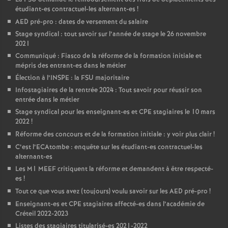
étudiant-es contractuel-les alternant-es
!
AED
pré-pro : dates de versement du salaire
Stage syndical : tout savoir sur l’année de stage le 26 novembre
2021
Communiqué : Fiasco de la réforme de la formation initiale et
mépris des entrant-es dans le métier
Élection à l’
INSPE
: la
FSU
majoritaire
Infostagiaires de la rentrée 2024 : Tout savoir pour réussir son
entrée dans le métier
Stage syndical pour les enseignant-es et
CPE
stagiaires le 10 mars
2022
!
Réforme des concours et de la formation initiale : y voir plus clair
!
C’est l’ECAtombe : enquête sur les étudiant-es contractuel-les
alternant-es
Les M1
MEEF
critiquent la réforme et demandent à être respecté-
es
!
Tout ce que vous avez (toujours) voulu savoir sur les
AED
pré-pro
!
Enseignant-es et
CPE
stagiaires affecté-es dans l’académie de
Créteil 2022-2023
Listes des stagiaires titularisé-es 2021-2022