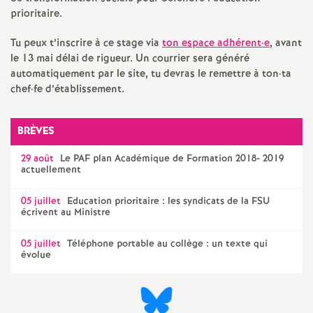
e
prioritaire.
s
Tu peux t’inscrire à ce stage via
ton espace adhérent
·
e
, avant
le 13 mai délai de rigueur. Un courrier sera généré
E
automatiquement par le site, tu devras le remettre à ton
·
ta
chef
·
fe d’établissement.
n
BRÈVES
s
29 août
Le
PAF
plan Académique de Formation 2018- 2019
actuellement
e
05 juillet
Education prioritaire : les syndicats de la
FSU
i
écrivent au Ministre
g
05 juillet
Téléphone portable au collège : un texte qui
évolue
n