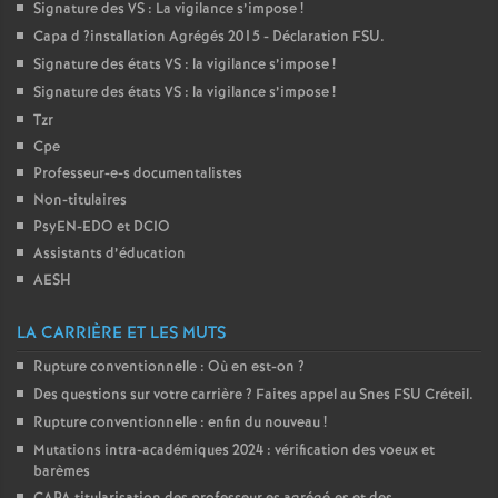
Signature des
VS
: La vigilance s’impose
!
é
Capa d
?installation Agrégés 2015 - Déclaration
FSU
.
Signature des états
VS
: la vigilance s’impose
!
O
Signature des états
VS
: la vigilance s’impose
!
Tzr
r
Cpe
Professeur-e-s documentalistes
l
Non-titulaires
PsyEN-
EDO
et
DCIO
é
Assistants d’éducation
AESH
a
LA CARRIÈRE ET LES MUTS
n
Rupture conventionnelle : Où en est-on
?
Des questions sur votre carrière
? Faites appel au Snes
FSU
Créteil.
s
Rupture conventionnelle : enfin du nouveau
!
Mutations intra-académiques 2024 : vérification des voeux et
barèmes
T