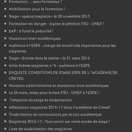
Formation ... sans formateur
?
Mobilisation pour la formation
!
Stage «
spécial stagiaire
» le 20 novembre 2015
Formation en danger : signez la pétition
FSU
-
UNEF
!
EAP
: à fond la précarité
!
Mutations inter-académiques
Audience à l’
ESPE
: charge de travail très importante pour les
stagiaires
Stage «
Entrée dans le métier
» le 21 mars 2016
Infos brèves stagiaires n°4 : audience à l’
ESPE
ENQUETE
CONDITIONS
DE
STAGE
ESPE
DE
L
?
ACADEMIE
DE
CRETEIL
Notation administrative et mutations intra-académiques
Le 24 mars, votez pour la liste
FSU
-
UNEF
à l’
ESPE
!
?valuation du stage et titularisation
Affectation stagiaires 2016-17 dans l’académie de Créteil
Titularisation et convocations par le jury académique
Stagiaires 2016-17 : Tout savoir sur votre année de stage
!
Liste de titularisation des stagiaires