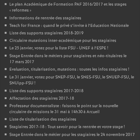
Le plan Académique de Formation
PAF
2016/2017 et les stages
«
reformes
»
Informations de rentrée des stagiaires
Teach for France : quand le privé s’invite à l’Education Nationale
Liste des supports stagiaires 2018-2019
Circulaire mutations inter-académique pour les stagiaires
Le 25 janvier, votez pour la liste
FSU
-
UNEF
à l’
ESPE
!
Stage Entrée dans le métiers pour stagiaires et néo-titulaires le
17 mars 2017
Evaluation, titularisation, mutations : toutes les infos stagiaires
!
Le 31 janvier, votez pour
SNEP
-
FSU
, le
SNES
-
FSU
, le
SNUEP
-
FSU
, le
SNUipp-
FSU
!
Liste des supports stagiaires 2017-2018
Affectation des stagiaires 2017-18
Professeur documentaliste : faisons le point sur la nouvelle
circulaire de missions le 31 mai à 14h30 à Arcueil
Liste de titularisation des stagiaires
Stagiaires 2017-18 : Tout savoir pour la rentrée et votre stage
!
Stage Entrée dans le métier pour les stagiaires le 24 novembre 2017