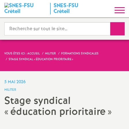
SNES
-
FSU
S
Créteil
y
Reche
n
d
VOUS ÊTES ICI :
ACCUEIL
MILITER
FORMATIONS SYNDICALES
STAGE SYNDICAL «
ÉDUCATION PRIORITAIRE
»
i
c
5 MAI 2026
MILITER
a
Stage syndical
«
éducation prioritaire
»
t
N