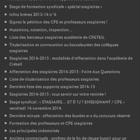
Stage de formation syndicale «
spécial stagiaires
»
Infos brèves 2013-14 n°6
Signez la pétition des
CPE
et professeurs stagiaires
!
Mutations, notation, inspection...
Liste des berceaux stagiaires académie de
CRETEIL
Titularisation et convocation au baccalauréat des collègues
stagiaires
Stagiaires 2014-2015 : modalités d’affectation dans l’académie de
Créteil
Affectation des stagiaires 2014-2015 : Foire Aux Questions
Liste de titularisation des professeurs stagiaires
Dernière liste des supports stagiaires 2014-15
Stagiaires 2014-2015 : tout savoir sur votre rentrée
!
Stage syndical : «
STAGIAIRE
...
ET
D
?J
?
ENSEIGNANT
/
CPE
»
vendredi 14 novembre 2014
Dernière minute : affectation des lauréat-e-s du concours réservé
Formation des professeurs et
CPE
stagiaires
Les principales indemnités
Anciens contractuels : profitez de la fin de clause butoir pour un