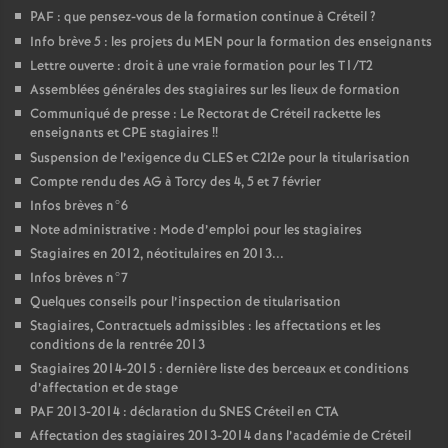
PAF
: que pensez-vous de la formation continue à Créteil
?
Info brève 5 : les projets du
MEN
pour la formation des enseignants
Lettre ouverte : droit à une vraie formation pour les T1/T2
Assemblées générales des stagiaires sur les lieux de formation
Communiqué de presse : Le Rectorat de Créteil rackette les
enseignants et
CPE
stagiaires
!!
Suspension de l’exigence du
CLES
et C2I2e pour la titularisation
Compte rendu des
AG
à Torcy des 4, 5 et 7 février
Infos brèves n°6
Note administrative : Mode d’emploi pour les stagiaires
Stagiaires en 2012, néotitulaires en 2013...
Infos brèves n°7
Quelques conseils pour l’inspection de titularisation
Stagiaires, Contractuels admissibles : les affectations et les
conditions de la rentrée 2013
Stagiaires 2014-2015 : dernière liste des berceaux et conditions
d’affectation et de stage
PAF
2013-2014 : déclaration du
SNES
Créteil en
CTA
Affectation des stagiaires 2013-2014 dans l’académie de Créteil