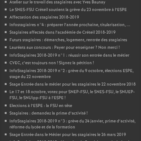
Atelier sur le travail des stagiaires avec Yves Baunay
Le
SNES
-
FSU
Créteil soutient la grève du 23 novembre à l’
ESPE
Affectation des stagiaires 2018-2019
Infostagiaires n°4 : préparer l’année prochaine, titularisation, ...
Stagiaires affectés dans l’académie de Créteil 2018-2019
Futurs stagiaires : démarches, logement, rentrée des stagiaires
Lauréats aux concours : Payer pour enseigner
? Non merci
!
InfoStagiaires 2018-2019 n°1 : réussir son entrée dans le métier
CVEC
, c’est toujours non
! Signez la pétition
!
InfoStagiaires 2018-2019 n°2 : grève du 9 octobre, élections
ESPE
,
stage du 22 novembre
Stage Entrée dans le métier pour les stagiaires le 22 novembre 2018
Le 17 et 18 octobre, votez pour
SNEP
-
FSU
, le
SNES
-
FSU
, le
SNUEP
-
FSU
, le SNUipp-
FSU
à l’
ESPE
!
Elections à l’
ESPE
: la
FSU
en tête
Stagiaires : demandez la prime d’activité
!
InfoStagiaires 2018-2019 n°3 : grève du 24 janvier, prime d’activité,
réforme du lycée et de la formation
Stage Entrée dans le Métier pour les stagiaires le 26 mars 2019