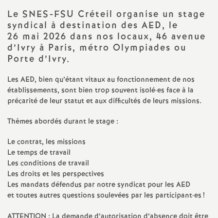
Le
SNES
-
FSU
Créteil organise un stage
a
syndical à destination des
AED
, le
26 mai 2026 dans nos locaux, 46 avenue
t
d’Ivry à Paris, métro Olympiades ou
Porte d’Ivry.
i
Les
AED
, bien qu’étant vitaux au fonctionnement de nos
o
établissements, sont bien trop souvent isolé
·
es face à la
précarité de leur statut et aux difficultés de leurs missions.
n
Thèmes abordés durant le stage :
a
Le contrat, les missions
Le temps de travail
l
Les conditions de travail
Les droits et les perspectives
Les mandats défendus par notre syndicat pour les
AED
d
et toutes autres questions soulevées par les participant
·
es
!
ATTENTION
: La demande d’autorisation d’absence doit être