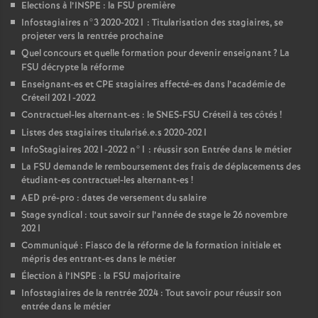
Elections à l’
INSPE
: la
FSU
première
Infostagiaires n°3 2020-2021 : Titularisation des stagiaires, se
projeter vers la rentrée prochaine
Quel concours et quelle formation pour devenir enseignant
? La
FSU
décrypte la réforme
Enseignant-es et
CPE
stagiaires affecté-es dans l’académie de
Créteil 2021-2022
Contractuel-les alternant-es : le
SNES
-
FSU
Créteil à tes côtés
!
Listes des stagiaires titularisé.e.s 2020-2021
InfoStagiaires 2021-2022 n°1 : réussir son Entrée dans le métier
La
FSU
demande le remboursement des frais de déplacements des
étudiant-es contractuel-les alternant-es
!
AED
pré-pro : dates de versement du salaire
Stage syndical : tout savoir sur l’année de stage le 26 novembre
2021
Communiqué : Fiasco de la réforme de la formation initiale et
mépris des entrant-es dans le métier
Élection à l’
INSPE
: la
FSU
majoritaire
Infostagiaires de la rentrée 2024 : Tout savoir pour réussir son
entrée dans le métier