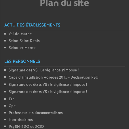
Plan du site
é
O
ACTU DES ÉTABLISSEMENTS
Val-de-Marne
r
Seine-Saint-Denis
Seine-et-Marne
l
LES PERSONNELS
é
Signature des
VS
: La vigilance s’impose
!
Capa d
?installation Agrégés 2015 - Déclaration
FSU
.
a
Signature des états
VS
: la vigilance s’impose
!
Signature des états
VS
: la vigilance s’impose
!
n
Tzr
Cpe
s
Professeur-e-s documentalistes
Non-titulaires
T
PsyEN-
EDO
et
DCIO