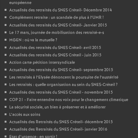
européenne
Actualités des retraités du
SNES
Créteil- Décembre 2014
Complément retraite : un scandale de plus à l’
UMR
!
Actualités des retraités du
SNES
Créteil- Janvier 2015
Le 17 mars, journée de mobilisation des retraité-e-s
MGEN
: où va la mutuelle
?
Actualités des retraités du
SNES
Créteil- avril 2015
Actualités des retraités du
SNES
Créteil - juin 2015
Action carte pétition intersyndicale
Actualités des retraités du
SNES
Créteil- septembre 2015
Les retraités à l’Elysée dénoncent la poursuite de l’austérité
Les retraités : quelle organisation au sein du
SNES
-Créteil
?
Actualités des retraités du
SNES
Créteil - novembre 2015
COP
21 - Faire entendre nos voix pour le changement climatique
La sécurité sociale, un bien à préserver et à améliorer
L’accès aux soins
Actualités des Retraités du
SNES
Créteil- décembre 2015
Actualités des Retraités du
SNES
Créteil- janvier 2016
Etat d’urgence : en sortir
!