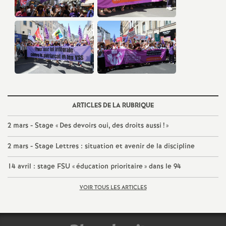
e
c
o
n
ARTICLES DE LA RUBRIQUE
d
2 mars - Stage «
Des devoirs oui, des droits aussi
!
»
d
2 mars - Stage Lettres : situation et avenir de la discipline
e
14 avril : stage
FSU
«
éducation prioritaire
» dans le 94
g
VOIR TOUS LES ARTICLES
r