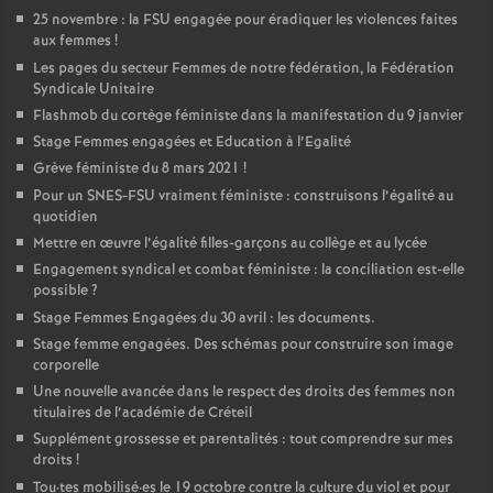
25 novembre : la
FSU
engagée pour éradiquer les violences faites
aux femmes
!
Les pages du secteur Femmes de notre fédération, la Fédération
Syndicale Unitaire
Flashmob du cortège féministe dans la manifestation du 9 janvier
Stage Femmes engagées et Education à l’Egalité
Grève féministe du 8 mars 2021
!
Pour un
SNES
-
FSU
vraiment féministe : construisons l’égalité au
quotidien
Mettre en œuvre l’égalité filles-garçons au collège et au lycée
Engagement syndical et combat féministe : la conciliation est-elle
possible
?
Stage Femmes Engagées du 30 avril : les documents.
Stage femme engagées. Des schémas pour construire son image
corporelle
Une nouvelle avancée dans le respect des droits des femmes non
titulaires de l’académie de Créteil
Supplément grossesse et parentalités : tout comprendre sur mes
droits
!
Tou
·
tes mobilisé
·
es le 19 octobre contre la culture du viol et pour