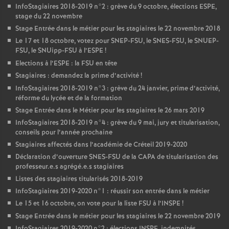
InfoStagiaires 2018-2019 n°2 : grève du 9 octobre, élections
ESPE
,
stage du 22 novembre
Stage Entrée dans le métier pour les stagiaires le 22 novembre 2018
Le 17 et 18 octobre, votez pour
SNEP
-
FSU
, le
SNES
-
FSU
, le
SNUEP
-
FSU
, le SNUipp-
FSU
à l’
ESPE
!
Elections à l’
ESPE
: la
FSU
en tête
Stagiaires : demandez la prime d’activité
!
InfoStagiaires 2018-2019 n°3 : grève du 24 janvier, prime d’activité,
réforme du lycée et de la formation
Stage Entrée dans le Métier pour les stagiaires le 26 mars 2019
InfoStagiaires 2018-2019 n°4 : grève du 9 mai, jury et titularisation,
conseils pour l’année prochaine
Stagiaires affectés dans l’académie de Créteil 2019-2020
Déclaration d’ouverture
SNES
-
FSU
de la
CAPA
de titularisation des
professeur.e.s agrégé.e.s stagiaires
Listes des stagiaires titularisés 2018-2019
InfoStagiaires 2019-2020 n°1 : réussir son entrée dans le métier
Le 15 et 16 octobre, on vote pour la liste
FSU
à l’
INSPE
!
Stage Entrée dans le métier pour les stagiaires le 22 novembre 2019
InfoStagiaires 2019-2020 n°2 : élections
INSPE
, indemnités,