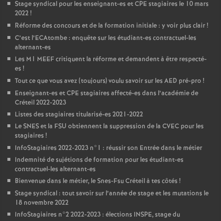
Stage syndical pour les enseignant-es et
CPE
stagiaires le 10 mars
2022
!
Réforme des concours et de la formation initiale : y voir plus clair
!
C’est l’ECAtombe : enquête sur les étudiant-es contractuel-les
alternant-es
Les M1
MEEF
critiquent la réforme et demandent à être respecté-
es
!
Tout ce que vous avez (toujours) voulu savoir sur les
AED
pré-pro
!
Enseignant-es et
CPE
stagiaires affecté-es dans l’académie de
Créteil 2022-2023
Listes des stagiaires titularisé-es 2021-2022
Le
SNES
et la
FSU
obtiennent la suppression de la
CVEC
pour les
stagiaires
!
InfoStagiaires 2022-2023 n°1 : réussir son Entrée dans le métier
Indemnité de sujétions de formation pour les étudiant-es
contractuel-les alternant-es
Bienvenue dans le métier, le Snes-Fsu Créteil à tes côtés
!
Stage syndical : tout savoir sur l’année de stage et les mutations le
18 novembre 2022
InfoStagiaires n°2 2022-2023 : élections
INSPE
, stage du