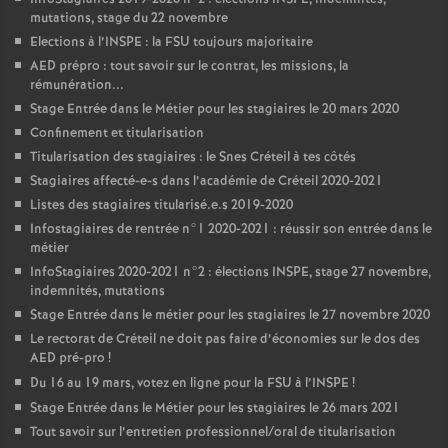
mutations, stage du 22 novembre
Elections à l’
INSPE
: la
FSU
toujours majoritaire
AED
prépro : tout savoir sur le contrat, les missions, la
rémunération...
Stage Entrée dans le Métier pour les stagiaires le 20 mars 2020
Confinement et titularisation
Titularisation des stagiaires : le Snes Créteil à tes côtés
Stagiaires affecté-e-s dans l’académie de Créteil 2020-2021
Listes des stagiaires titularisé.e.s 2019-2020
Infostagiaires de rentrée n°1 2020-2021 : réussir son entrée dans le
métier
InfoStagiaires 2020-2021 n°2 : élections
INSPE
, stage 27 novembre,
indemnités, mutations
Stage Entrée dans le métier pour les stagiaires le 27 novembre 2020
Le rectorat de Créteil ne doit pas faire d’économies sur le dos des
AED
pré-pro
!
Du 16 au 19 mars, votez en ligne pour la
FSU
à l’
INSPE
!
Stage Entrée dans le Métier pour les stagiaires le 26 mars 2021
Tout savoir sur l’entretien professionnel/oral de titularisation