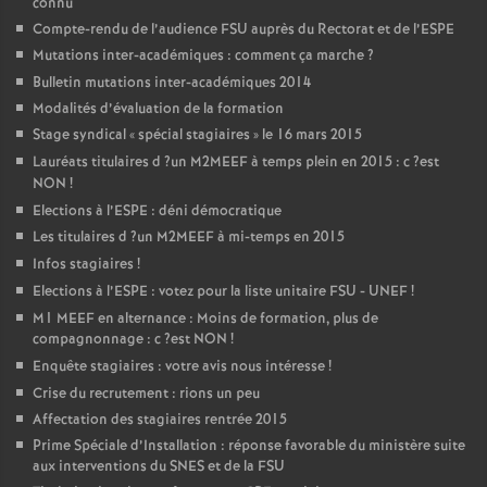
connu
Compte-rendu de l’audience
FSU
auprès du Rectorat et de l’
ESPE
Mutations inter-académiques : comment ça marche
?
Bulletin mutations inter-académiques 2014
Modalités d’évaluation de la formation
Stage syndical «
spécial stagiaires
» le 16 mars 2015
Lauréats titulaires d
?un
M2MEEF
à temps plein en 2015 : c
?est
NON
!
Elections à l’
ESPE
: déni démocratique
Les titulaires d
?un
M2MEEF
à mi-temps en 2015
Infos stagiaires
!
Elections à l’
ESPE
: votez pour la liste unitaire
FSU
-
UNEF
!
M1
MEEF
en alternance : Moins de formation, plus de
compagnonnage : c
?est
NON
!
Enquête stagiaires : votre avis nous intéresse
!
Crise du recrutement : rions un peu
Affectation des stagiaires rentrée 2015
Prime Spéciale d’Installation : réponse favorable du ministère suite
aux interventions du
SNES
et de la
FSU