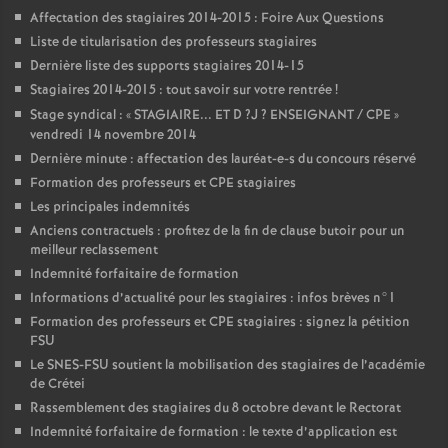
Affectation des stagiaires 2014-2015 : Foire Aux Questions
Liste de titularisation des professeurs stagiaires
Dernière liste des supports stagiaires 2014-15
Stagiaires 2014-2015 : tout savoir sur votre rentrée
!
Stage syndical : «
STAGIAIRE
...
ET
D
?J
?
ENSEIGNANT
/
CPE
»
vendredi 14 novembre 2014
Dernière minute : affectation des lauréat-e-s du concours réservé
Formation des professeurs et
CPE
stagiaires
Les principales indemnités
Anciens contractuels : profitez de la fin de clause butoir pour un
meilleur reclassement
Indemnité forfaitaire de formation
Informations d’actualité pour les stagiaires : infos brèves n°1
Formation des professeurs et
CPE
stagiaires : signez la pétition
FSU
Le
SNES
-
FSU
soutient la mobilisation des stagiaires de l’académie
de Crétei
Rassemblement des stagiaires du 8 octobre devant le Rectorat
Indemnité forfaitaire de formation : le texte d’application est