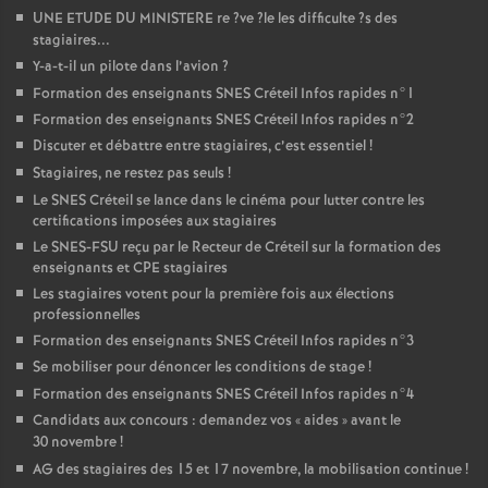
UNE
ETUDE
DU
MINISTERE
re
?ve
?le les difficulte
?s des
stagiaires...
Y-a-t-il un pilote dans l’avion
?
Formation des enseignants
SNES
Créteil Infos rapides n°1
Formation des enseignants
SNES
Créteil Infos rapides n°2
Discuter et débattre entre stagiaires, c’est essentiel
!
Stagiaires, ne restez pas seuls
!
Le
SNES
Créteil se lance dans le cinéma pour lutter contre les
certifications imposées aux stagiaires
Le
SNES
-
FSU
reçu par le Recteur de Créteil sur la formation des
enseignants et
CPE
stagiaires
Les stagiaires votent pour la première fois aux élections
professionnelles
Formation des enseignants
SNES
Créteil Infos rapides n°3
Se mobiliser pour dénoncer les conditions de stage
!
Formation des enseignants
SNES
Créteil Infos rapides n°4
Candidats aux concours : demandez vos «
aides
» avant le
30 novembre
!
AG
des stagiaires des 15 et 17 novembre, la mobilisation continue
!