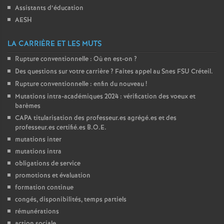
Assistants d’éducation
o
AESH
u
LA CARRIÈRE ET LES MUTS
Rupture conventionnelle : Où en est-on
?
r
Des questions sur votre carrière
? Faites appel au Snes
FSU
Créteil.
Rupture conventionnelle : enfin du nouveau
!
s
Mutations intra-académiques 2024 : vérification des voeux et
barèmes
CAPA
titularisation des professeur.es agrégé.es et des
professeur.es certifié.es
B.O.E.
mutations inter
mutations intra
obligations de service
promotions et évaluation
formation continue
congés, disponibilités, temps partiels
rémunérations
action sociale