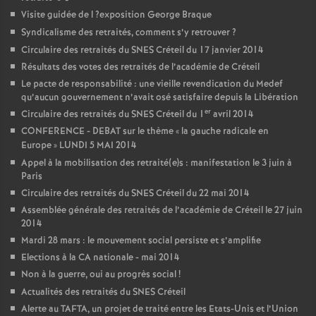
Visite guidée de l
?exposition George Braque
Syndicalisme des retraités, comment s’y retrouver
?
Circulaire des retraités du
SNES
Créteil du 17 janvier 2014
Résultats des votes des retraités de l’académie de Créteil
Le pacte de responsabilité : une vieille revendication du Medef
qu’aucun gouvernement n’avait osé satisfaire depuis la Libération
er
Circulaire des retraités du
SNES
Créteil du 1
avril 2014
CONFERENCE
-
DEBAT
sur le thème «
la gauche radicale en
Europe
»
LUNDI
5
MAI
2014
Appel à la mobilisation des retraité(e)s : manifestation le 3 juin à
Paris
Circulaire des retraités du
SNES
Créteil du 22 mai 2014
Assemblée générale des retraités de l’académie de Créteil le 27 juin
2014
Mardi 28 mars : le mouvement social persiste et s’amplifie
Elections à la
CA
nationale - mai 2014
Non à la guerre, oui au progrès social
!
Actualités des retraités du
SNES
Créteil
Alerte au
TAFTA
, un projet de traité entre les Etats-Unis et l’Union