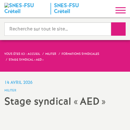
SNES
-
FSU
S
Créteil
y
Reche
n
d
VOUS ÊTES ICI :
ACCUEIL
MILITER
FORMATIONS SYNDICALES
STAGE SYNDICAL «
AED
»
i
c
14 AVRIL 2026
MILITER
a
Stage syndical «
AED
»
t
N