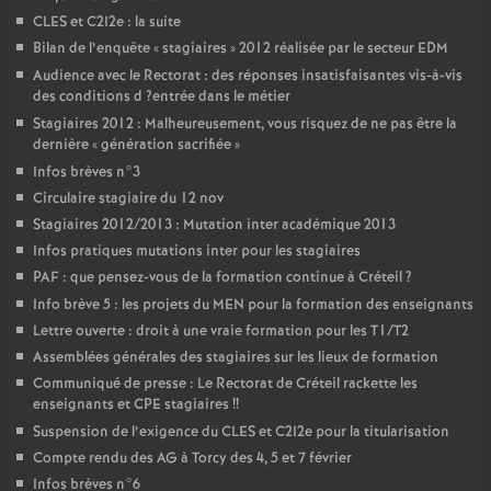
CLES
et C2I2e : la suite
Bilan de l’enquête «
stagiaires
» 2012 réalisée par le secteur
EDM
Audience avec le Rectorat : des réponses insatisfaisantes vis-à-vis
des conditions d
?entrée dans le métier
Stagiaires 2012 : Malheureusement, vous risquez de ne pas être la
dernière «
génération sacrifiée
»
Infos brèves n°3
Circulaire stagiaire du 12 nov
Stagiaires 2012/2013 : Mutation inter académique 2013
Infos pratiques mutations inter pour les stagiaires
PAF
: que pensez-vous de la formation continue à Créteil
?
Info brève 5 : les projets du
MEN
pour la formation des enseignants
Lettre ouverte : droit à une vraie formation pour les T1/T2
Assemblées générales des stagiaires sur les lieux de formation
Communiqué de presse : Le Rectorat de Créteil rackette les
enseignants et
CPE
stagiaires
!!
Suspension de l’exigence du
CLES
et C2I2e pour la titularisation
Compte rendu des
AG
à Torcy des 4, 5 et 7 février
Infos brèves n°6