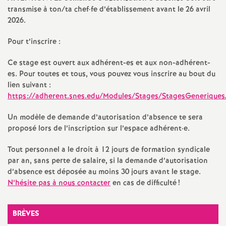
e
transmise à ton/ta chef
·
fe d’établissement avant le 26 avril
s
2026.
Pour t’inscrire :
E
Ce stage est ouvert aux adhérent-es et aux non-adhérent-
n
es. Pour toutes et tous, vous pouvez vous inscrire au bout du
lien suivant :
https://adherent.snes.edu/Modules/Stages/StagesGeneriques
s
Un modèle de demande d’autorisation d’absence te sera
e
proposé lors de l’inscription sur l’espace adhérent
·
e.
i
Tout personnel a le droit à 12 jours de formation syndicale
par an, sans perte de salaire, si la demande d’autorisation
d’absence est déposée au moins 30 jours avant le stage.
g
N’hésite pas à nous contacter
en cas de difficulté
!
n
BRÈVES