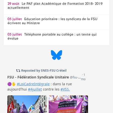
e
29 août
Le
PAF
plan Académique de Formation 2018- 2019
actuellement
m
05 juillet
Education prioritaire : les syndicats de la
FSU
écrivent au Ministre
e
05 juillet
Téléphone portable au collège : un texte qui
n
évolue
t
s
d
e
S