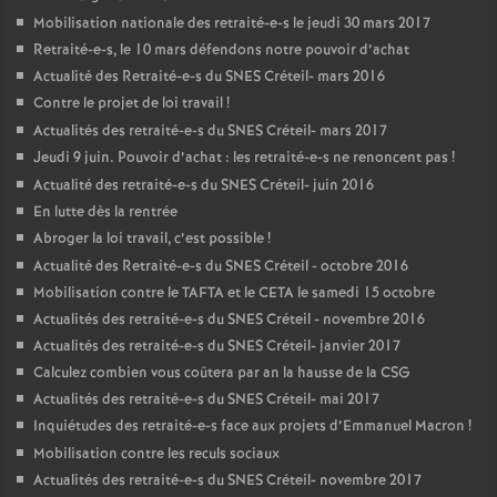
Mobilisation nationale des retraité-e-s le jeudi 30 mars 2017
Retraité-e-s, le 10 mars défendons notre pouvoir d’achat
Actualité des Retraité-e-s du
SNES
Créteil- mars 2016
Contre le projet de loi travail
!
Actualités des retraité-e-s du
SNES
Créteil- mars 2017
Jeudi 9 juin. Pouvoir d’achat : les retraité-e-s ne renoncent pas
!
Actualité des retraité-e-s du
SNES
Créteil- juin 2016
En lutte dès la rentrée
Abroger la loi travail, c’est possible
!
Actualité des Retraité-e-s du
SNES
Créteil - octobre 2016
Mobilisation contre le
TAFTA
et le
CETA
le samedi 15 octobre
Actualités des retraité-e-s du
SNES
Créteil - novembre 2016
Actualités des retraité-e-s du
SNES
Créteil- janvier 2017
Calculez combien vous coûtera par an la hausse de la
CSG
Actualités des retraité-e-s du
SNES
Créteil- mai 2017
Inquiétudes des retraité-e-s face aux projets d’Emmanuel Macron
!
Mobilisation contre les reculs sociaux
Actualités des retraité-e-s du
SNES
Créteil- novembre 2017