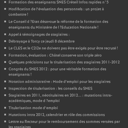
Formation des enseignants
SNES
Créteil Infos rapides n°5
Modification de l’évaluation des personnels : un projet à
combattre
!
Le Conseil d
?Etat désavoue la réforme de la formation des
enseignants du Ministère de l
?Education Nationale
!
Appel à témoignages de stagiaires :
Débrayage à Torcy ce jeudi 8 décembre
Le
CLES
et le C2i2e ne doivent pas être exigés pour être recruté
!
Formation, évaluation : Châtel conserve son triple zéro
Quelques précisions sur la titularisation des stagiaires 2011-2012
Congrès du
SNES
2012 : pour une véritable formation des
enseignants
!
Notation administrative : Mode d’emploi pour les stagiaires
Inspection de titularisation : les conseils du
SNES
Stagiaires en 2011, néotitulaires en 2012... : mutations intra-
académiques, mode d
?emploi
Titularisation mode d’emploi
Mutations intra 2012, calendrier et rôle des commissions
Lettre au Recteur pour le remboursement des sommes versées par
les stagiaires