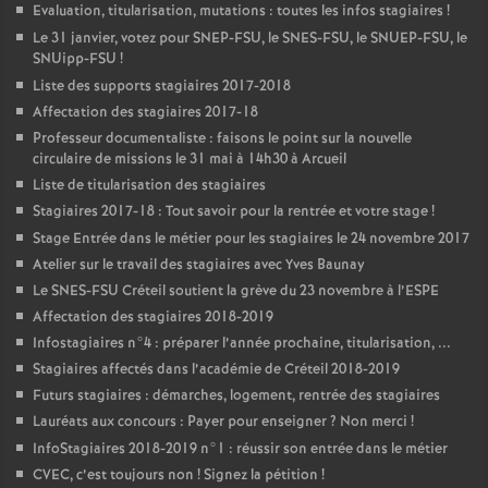
Evaluation, titularisation, mutations : toutes les infos stagiaires
!
Le 31 janvier, votez pour
SNEP
-
FSU
, le
SNES
-
FSU
, le
SNUEP
-
FSU
, le
SNUipp-
FSU
!
Liste des supports stagiaires 2017-2018
Affectation des stagiaires 2017-18
Professeur documentaliste : faisons le point sur la nouvelle
circulaire de missions le 31 mai à 14h30 à Arcueil
Liste de titularisation des stagiaires
Stagiaires 2017-18 : Tout savoir pour la rentrée et votre stage
!
Stage Entrée dans le métier pour les stagiaires le 24 novembre 2017
Atelier sur le travail des stagiaires avec Yves Baunay
Le
SNES
-
FSU
Créteil soutient la grève du 23 novembre à l’
ESPE
Affectation des stagiaires 2018-2019
Infostagiaires n°4 : préparer l’année prochaine, titularisation, ...
Stagiaires affectés dans l’académie de Créteil 2018-2019
Futurs stagiaires : démarches, logement, rentrée des stagiaires
Lauréats aux concours : Payer pour enseigner
? Non merci
!
InfoStagiaires 2018-2019 n°1 : réussir son entrée dans le métier
CVEC
, c’est toujours non
! Signez la pétition
!