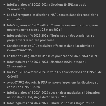
InfoStagiaires n°2 2023-2024 : élections
INSPE
, stage du
24 novembre
La
FSU
remporte les élections
INSPE
tenues dans des conditions
anormales
!
InfoStagiaires n°3 2023-2024 : Colère face au mépris du nouveau
gouvernement, stage du 28 mars 2024
!
Infostagiaires n°4 2023-2024 : Titularisation des stagiaires, se
projeter vers la rentrée prochaine
Enseignant
·
es et
CPE
stagiaires affecté
·
es dans l’académie de
Créteil 2024-2025
La liste des stagiaires titularisé
·
es pour l’année 2023-2024 est ici
!
Infostagiaires n°2 2024-2025 : élections
INSPE
, stage du
21 novembre
Du 19 au 20 novembre 2024, je vote
FSU
aux élections de l’
INSPE
de
Créteil
!
Avec 67,79% des voix, la
FSU
remporte largement les élections au
conseil de l’
INSPE
2024
InfoStagiaires n°3 2024-2025 : Les chaises musicales à l’Éducation
nationale ça suffit, stage du 27 mars 2025
!
Infostagiaires n°4 2024-2025 : Titularisation des stagiaires, se