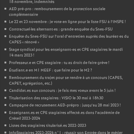
18 novembre, indemnités
AED
pré-pro : remboursement de la protection sociale
complémentaire
Le 22 et 23 novembre : je vote en ligne pour la liste
FSU
à l’
INSPE
!
Contractuel
·
les alternant
·
es : grande enquête du Snes-
FSU
Enquête du Snes-
FSU
sur l’oral d’entretien auprès des lauréat•es du
CAPES
«
rénové
»
Stage syndical pour les enseignant-es et
CPE
stagiaires le mardi
14 mars 2023
!
Professeur.e et
CPE
stagiaire : tu as droit de faire grève
!
Étudiant.e en M1
MEEF
: que faire pour le M2
?
Remboursement du trajet pour se rendre à un concours (
CAPES
,
CAPET
, agrégation, etc.)
Candidat.es aux concours : je fais mes voeux avant le 5 juin
!
Titularisation des stagiaires :
VISIO
le 30 mai à 18h30
Campagne de recrutement
AED
-prépro : jusqu’au 28 mai 2023
!
Enseignant.es et
CPE
stagiaires affecté.es dans l’académie de
Créteil 2023-2024
Listes des stagiaires titularisé.es 2022-2023
InfoStagiaires 2023-2024 n°1 : réussir son Entrée dans le métier