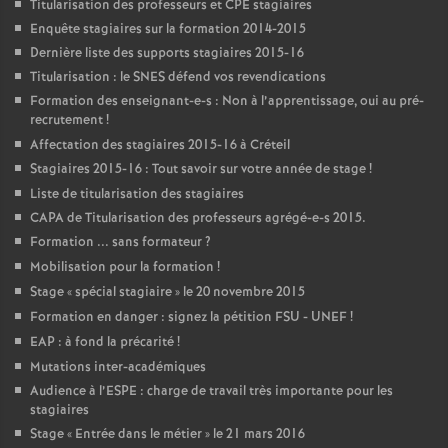
Titularisation des professeurs et
CPE
stagiaires
Enquête stagiaires sur la formation 2014-2015
Dernière liste des supports stagiaires 2015-16
Titularisation : le
SNES
défend vos revendications
Formation des enseignant-e-s : Non à l’apprentissage, oui au pré-
recrutement
!
Affectation des stagiaires 2015-16 à Créteil
Stagiaires 2015-16 : Tout savoir sur votre année de stage
!
Liste de titularisation des stagiaires
CAPA
de Titularisation des professeurs agrégé-e-s 2015.
Formation ... sans formateur
?
Mobilisation pour la formation
!
Stage «
spécial stagiaire
» le 20 novembre 2015
Formation en danger : signez la pétition
FSU
-
UNEF
!
EAP
: à fond la précarité
!
Mutations inter-académiques
Audience à l’
ESPE
: charge de travail très importante pour les
stagiaires
Stage «
Entrée dans le métier
» le 21 mars 2016