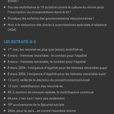
droits
!
Tou
·
tes mobilisé
·
es le 19 octobre contre la culture du viol et pour
l’inscription du consentement dans la loi
!
Protégez les enfants des gouvernements réactionnaires
!
Non à la réduction des droits à Autorisations spéciales d’absence
(
ASA
)
LES RETRAITÉ-E-S
er
1
mai, les retraité-es plus que jamais mobilisé-es
8 mars - Femmes retraitées : le combat pour l’égalité
8 mars - Femmes retraitées, le combat pour l’égalité
8 mars 2024 : l’exigence d’égalité pour les femmes retraitées aussi
8 mars 2026, l’exigence d’égalité pour les femmes retraitées aussi
13 avril, veille de la décision du conseil constitutionnel
15 juin : mobilisation des retraité-es
49.3, motion de censure rejetée, la mobilisation continue
64 ans, c’est non
! mais pas seulement
e
70
anniversaire de la Sécurité sociale
2026, pour la paix… et contre l’extrême droite