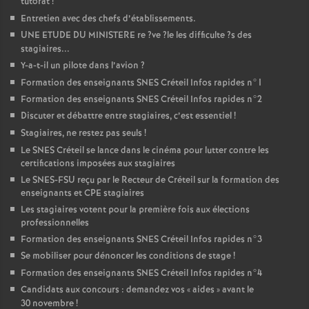
tutorat
!
Entretien avec des chefs d’établissements.
UNE
ETUDE
DU
MINISTERE
re
?ve
?le les difficulte
?s des
stagiaires...
Y-a-t-il un pilote dans l’avion
?
Formation des enseignants
SNES
Créteil Infos rapides n°1
Formation des enseignants
SNES
Créteil Infos rapides n°2
Discuter et débattre entre stagiaires, c’est essentiel
!
Stagiaires, ne restez pas seuls
!
Le
SNES
Créteil se lance dans le cinéma pour lutter contre les
certifications imposées aux stagiaires
Le
SNES
-
FSU
reçu par le Recteur de Créteil sur la formation des
enseignants et
CPE
stagiaires
Les stagiaires votent pour la première fois aux élections
professionnelles
Formation des enseignants
SNES
Créteil Infos rapides n°3
Se mobiliser pour dénoncer les conditions de stage
!
Formation des enseignants
SNES
Créteil Infos rapides n°4
Candidats aux concours : demandez vos «
aides
» avant le
30 novembre
!