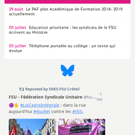
e
29 août
Le
PAF
plan Académique de Formation 2018- 2019
actuellement
c
05 juillet
Education prioritaire : les syndicats de la
FSU
écrivent au Ministre
o
05 juillet
Téléphone portable au collège : un texte qui
n
évolue
d
d
e
g
r