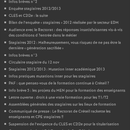
Infos brèves n°2
Enquête stagiaires 2012/2013
CLES
et C2I2e : la suite
Bilan de l’enquête «
stagiaires
» 2012 réalisée par le secteur
EDM
Audience avec le Rectorat : des réponses insatisfaisantes vis-à-vis
des conditions d
?entrée dans le métier
Stagiaires 2012 : Malheureusement, vous risquez de ne pas être la
dernière «
génération sacrifiée
»
Infos brèves n°3
Circulaire stagiaire du 12 nov
Stagiaires 2012/2013 : Mutation inter académique 2013
Infos pratiques mutations inter pour les stagiaires
PAF
: que pensez-vous de la formation continue à Créteil
?
Info brève 5 : les projets du
MEN
pour la formation des enseignants
Lettre ouverte : droit à une vraie formation pour les T1/T2
Assemblées générales des stagiaires sur les lieux de formation
Communiqué de presse : Le Rectorat de Créteil rackette les
enseignants et
CPE
stagiaires
!!
Suspension de l’exigence du
CLES
et C2I2e pour la titularisation