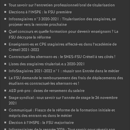
Tout savoir sur l’entretien professionnel/oral de titularisation
Elections à l’
INSPE
: la
FSU
première
Infostagiaires n°3 2020-2021 : Titularisation des stagiaires, se
projeter vers la rentrée prochaine
Quel concours et quelle formation pour devenir enseignant
? La
FSU
décrypte la réforme
Enseignant-es et
CPE
stagiaires affecté-es dans l’académie de
Créteil 2021-2022
Contractuel-les alternant-es : le
SNES
-
FSU
Créteil à tes côtés
!
Listes des stagiaires titularisé.e.s 2020-2021
InfoStagiaires 2021-2022 n°1 : réussir son Entrée dans le métier
La
FSU
demande le remboursement des frais de déplacements des
étudiant-es contractuel-les alternant-es
!
AED
pré-pro : dates de versement du salaire
Stage syndical : tout savoir sur l’année de stage le 26 novembre
2021
Communiqué : Fiasco de la réforme de la formation initiale et
mépris des entrant-es dans le métier
Élection à l’
INSPE
: la
FSU
majoritaire
Infostagiaires de la rentrée 2024 : Tout savoir pour réussir son