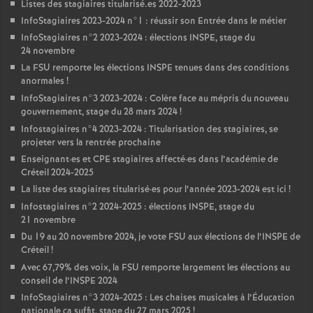
Listes des stagiaires titularisé.es 2022-2023
InfoStagiaires 2023-2024 n°1 : réussir son Entrée dans le métier
InfoStagiaires n°2 2023-2024 : élections
INSPE
, stage du
24 novembre
La
FSU
remporte les élections
INSPE
tenues dans des conditions
anormales
!
InfoStagiaires n°3 2023-2024 : Colère face au mépris du nouveau
gouvernement, stage du 28 mars 2024
!
Infostagiaires n°4 2023-2024 : Titularisation des stagiaires, se
projeter vers la rentrée prochaine
Enseignant
·
es et
CPE
stagiaires affecté
·
es dans l’académie de
Créteil 2024-2025
La liste des stagiaires titularisé
·
es pour l’année 2023-2024 est ici
!
Infostagiaires n°2 2024-2025 : élections
INSPE
, stage du
21 novembre
Du 19 au 20 novembre 2024, je vote
FSU
aux élections de l’
INSPE
de
Créteil
!
Avec 67,79% des voix, la
FSU
remporte largement les élections au
conseil de l’
INSPE
2024
InfoStagiaires n°3 2024-2025 : Les chaises musicales à l’Éducation
nationale ça suffit, stage du 27 mars 2025
!