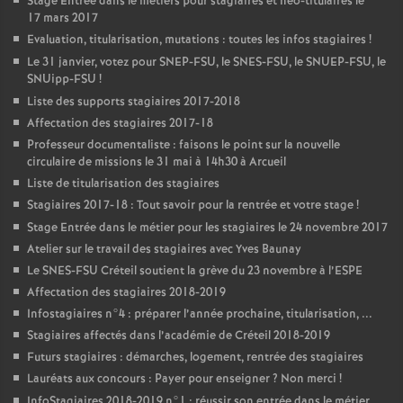
Stage Entrée dans le métiers pour stagiaires et néo-titulaires le
17 mars 2017
Evaluation, titularisation, mutations : toutes les infos stagiaires
!
Le 31 janvier, votez pour
SNEP
-
FSU
, le
SNES
-
FSU
, le
SNUEP
-
FSU
, le
SNUipp-
FSU
!
Liste des supports stagiaires 2017-2018
Affectation des stagiaires 2017-18
Professeur documentaliste : faisons le point sur la nouvelle
circulaire de missions le 31 mai à 14h30 à Arcueil
Liste de titularisation des stagiaires
Stagiaires 2017-18 : Tout savoir pour la rentrée et votre stage
!
Stage Entrée dans le métier pour les stagiaires le 24 novembre 2017
Atelier sur le travail des stagiaires avec Yves Baunay
Le
SNES
-
FSU
Créteil soutient la grève du 23 novembre à l’
ESPE
Affectation des stagiaires 2018-2019
Infostagiaires n°4 : préparer l’année prochaine, titularisation, ...
Stagiaires affectés dans l’académie de Créteil 2018-2019
Futurs stagiaires : démarches, logement, rentrée des stagiaires
Lauréats aux concours : Payer pour enseigner
? Non merci
!
InfoStagiaires 2018-2019 n°1 : réussir son entrée dans le métier