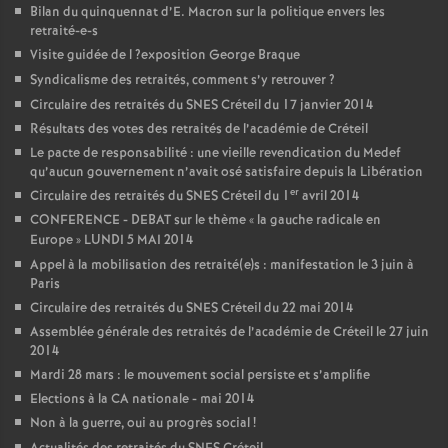
Bilan du quinquennat d’E. Macron sur la politique envers les
retraité-e-s
Visite guidée de l
?exposition George Braque
Syndicalisme des retraités, comment s’y retrouver
?
Circulaire des retraités du
SNES
Créteil du 17 janvier 2014
Résultats des votes des retraités de l’académie de Créteil
Le pacte de responsabilité : une vieille revendication du Medef
qu’aucun gouvernement n’avait osé satisfaire depuis la Libération
er
Circulaire des retraités du
SNES
Créteil du 1
avril 2014
CONFERENCE
-
DEBAT
sur le thème «
la gauche radicale en
Europe
»
LUNDI
5
MAI
2014
Appel à la mobilisation des retraité(e)s : manifestation le 3 juin à
Paris
Circulaire des retraités du
SNES
Créteil du 22 mai 2014
Assemblée générale des retraités de l’académie de Créteil le 27 juin
2014
Mardi 28 mars : le mouvement social persiste et s’amplifie
Elections à la
CA
nationale - mai 2014
Non à la guerre, oui au progrès social
!