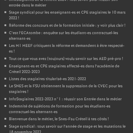
entrée dans le métier
Stage syndical pour les enseignant-es et
CPE
stagiaires le 10 mars
2022
!
Réforme des concours et de la formation initiale : y voir plus clair
!
C’est l’ECAtombe : enquête sur les étudiant-es contractuel-les
alternant-es
Les M1
MEEF
critiquent la réforme et demandent à être respecté-
es
!
Tout ce que vous avez (toujours) voulu savoir sur les
AED
pré-pro
!
Enseignant-es et
CPE
stagiaires affecté-es dans l’académie de
Créteil 2022-2023
Listes des stagiaires titularisé-es 2021-2022
Le
SNES
et la
FSU
obtiennent la suppression de la
CVEC
pour les
stagiaires
!
InfoStagiaires 2022-2023 n°1 : réussir son Entrée dans le métier
Indemnité de sujétions de formation pour les étudiant-es
contractuel-les alternant-es
Bienvenue dans le métier, le Snes-Fsu Créteil à tes côtés
!
Stage syndical : tout savoir sur l’année de stage et les mutations le
18 novembre 2022