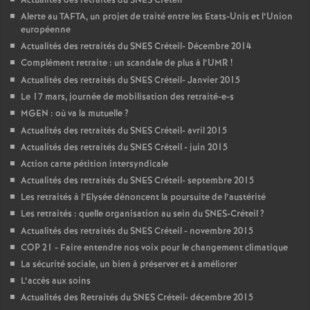
Actualités des retraités du
SNES
Créteil
Alerte au
TAFTA
, un projet de traité entre les Etats-Unis et l’Union
européenne
Actualités des retraités du
SNES
Créteil- Décembre 2014
Complément retraite : un scandale de plus à l’
UMR
!
Actualités des retraités du
SNES
Créteil- Janvier 2015
Le 17 mars, journée de mobilisation des retraité-e-s
MGEN
: où va la mutuelle
?
Actualités des retraités du
SNES
Créteil- avril 2015
Actualités des retraités du
SNES
Créteil - juin 2015
Action carte pétition intersyndicale
Actualités des retraités du
SNES
Créteil- septembre 2015
Les retraités à l’Elysée dénoncent la poursuite de l’austérité
Les retraités : quelle organisation au sein du
SNES
-Créteil
?
Actualités des retraités du
SNES
Créteil - novembre 2015
COP
21 - Faire entendre nos voix pour le changement climatique
La sécurité sociale, un bien à préserver et à améliorer
L’accès aux soins
Actualités des Retraités du
SNES
Créteil- décembre 2015