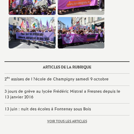
é
O
r
l
é
ARTICLES DE LA RUBRIQUE
es
2
assises de l
?école de Champigny samedi 9 octobre
a
3 jours de grève au lycée Frédéric Mistral a Fresnes depuis le
13 janvier 2016
n
13 juin : nuit des écoles à Fontenay sous Bois
s
VOIR TOUS LES ARTICLES
T