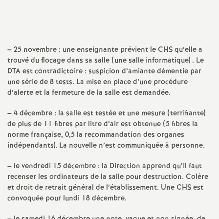
a
t
–
25 novembre : une enseignante prévient le
CHS
qu’elle a
trouvé du flocage dans sa salle (une salle informatique) . Le
i
DTA
est contradictoire : suspicion d’amiante démentie par
une série de 8 tests. La mise en place d’une procédure
o
d’alerte et la fermeture de la salle est demandée.
–
4 décembre : la salle est testée et une mesure (terrifiante)
n
de plus de 11 fibres par litre d’air est obtenue (5 fibres la
norme française, 0,5 la recommandation des organes
a
indépendants). La nouvelle n’est communiquée à personne.
l
–
le vendredi 15 décembre : la Direction apprend qu’il faut
recenser les ordinateurs de la salle pour destruction. Colère
et droit de retrait général de l’établissement. Une
CHS
est
d
convoquée pour lundi 18 décembre.