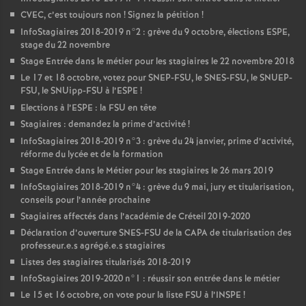
CVEC
, c’est toujours non
! Signez la pétition
!
InfoStagiaires 2018-2019 n°2 : grève du 9 octobre, élections
ESPE
,
stage du 22 novembre
Stage Entrée dans le métier pour les stagiaires le 22 novembre 2018
Le 17 et 18 octobre, votez pour
SNEP
-
FSU
, le
SNES
-
FSU
, le
SNUEP
-
FSU
, le SNUipp-
FSU
à l’
ESPE
!
Elections à l’
ESPE
: la
FSU
en tête
Stagiaires : demandez la prime d’activité
!
InfoStagiaires 2018-2019 n°3 : grève du 24 janvier, prime d’activité,
réforme du lycée et de la formation
Stage Entrée dans le Métier pour les stagiaires le 26 mars 2019
InfoStagiaires 2018-2019 n°4 : grève du 9 mai, jury et titularisation,
conseils pour l’année prochaine
Stagiaires affectés dans l’académie de Créteil 2019-2020
Déclaration d’ouverture
SNES
-
FSU
de la
CAPA
de titularisation des
professeur.e.s agrégé.e.s stagiaires
Listes des stagiaires titularisés 2018-2019
InfoStagiaires 2019-2020 n°1 : réussir son entrée dans le métier
Le 15 et 16 octobre, on vote pour la liste
FSU
à l’
INSPE
!