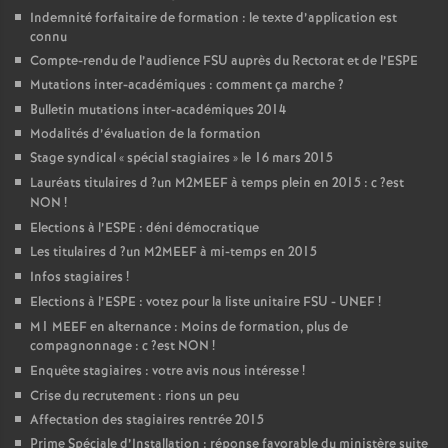
Indemnité forfaitaire de formation : le texte d’application est
connu
Compte-rendu de l’audience
FSU
auprès du Rectorat et de l’
ESPE
Mutations inter-académiques : comment ça marche
?
Bulletin mutations inter-académiques 2014
Modalités d’évaluation de la formation
Stage syndical «
spécial stagiaires
» le 16 mars 2015
Lauréats titulaires d
?un
M2MEEF
à temps plein en 2015 : c
?est
NON
!
Elections à l’
ESPE
: déni démocratique
Les titulaires d
?un
M2MEEF
à mi-temps en 2015
Infos stagiaires
!
Elections à l’
ESPE
: votez pour la liste unitaire
FSU
-
UNEF
!
M1
MEEF
en alternance : Moins de formation, plus de
compagnonnage : c
?est
NON
!
Enquête stagiaires : votre avis nous intéresse
!
Crise du recrutement : rions un peu
Affectation des stagiaires rentrée 2015
Prime Spéciale d’Installation : réponse favorable du ministère suite