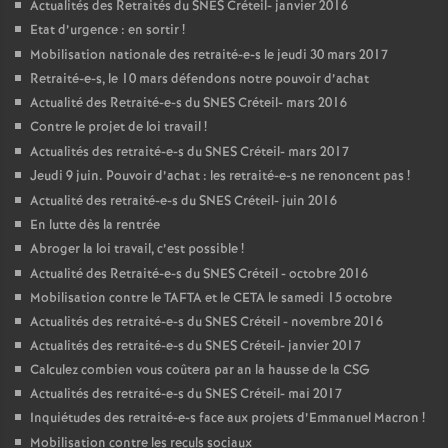
Actualités des Retraités du
SNES
Créteil- janvier 2016
Etat d’urgence : en sortir
!
Mobilisation nationale des retraité-e-s le jeudi 30 mars 2017
Retraité-e-s, le 10 mars défendons notre pouvoir d’achat
Actualité des Retraité-e-s du
SNES
Créteil- mars 2016
Contre le projet de loi travail
!
Actualités des retraité-e-s du
SNES
Créteil- mars 2017
Jeudi 9 juin. Pouvoir d’achat : les retraité-e-s ne renoncent pas
!
Actualité des retraité-e-s du
SNES
Créteil- juin 2016
En lutte dès la rentrée
Abroger la loi travail, c’est possible
!
Actualité des Retraité-e-s du
SNES
Créteil - octobre 2016
Mobilisation contre le
TAFTA
et le
CETA
le samedi 15 octobre
Actualités des retraité-e-s du
SNES
Créteil - novembre 2016
Actualités des retraité-e-s du
SNES
Créteil- janvier 2017
Calculez combien vous coûtera par an la hausse de la
CSG
Actualités des retraité-e-s du
SNES
Créteil- mai 2017
Inquiétudes des retraité-e-s face aux projets d’Emmanuel Macron
!
Mobilisation contre les reculs sociaux