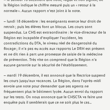
e
–
le samedi 16 décembre une note, vague et non signée, de
la Région indique le chiffre mesuré puis un «
retour à la
s
normale
». Aucun rapport n’est joint à la note.
–
lundi 18 décembre : les enseignants exerce leur droit de
E
retrait
; puis les élèves font un blocus. Les cours sont
suspendus. La
CHS
est extraordinaire : le vice-directeur de la
n
Région est incapable d’expliquer l’accident, les
contradictions du
DTA
, le niveau réel de dangerosité du
s
flocage
; il n’a pas eu accès aux rapports Le
DRH
est présent
et ne dit rien à part une promesse de saisie de la médecine
de prévention. Très vite on comprend que la Région n’a
e
aucune garantie sur la sécurité de l’établissement.
i
–
mardi 19 décembre, il est annoncé que la Rectrice suspend
les cours jusqu’aux vacances. La Région, dans l’après-midi
g
envoie une note pour demander que ses agents ne
fréquentent plus le bâtiment lycée. Aucun envoi du rapport
sur les tests. On nous annonce que le
CHSCTA
va faire une
n
enquête puis il semblerait que ce ne soit plus le cas…