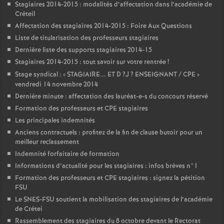
Stagiaires 2014-2015 : modalités d’affectation dans l’académie de
Créteil
Affectation des stagiaires 2014-2015 : Foire Aux Questions
Liste de titularisation des professeurs stagiaires
Dernière liste des supports stagiaires 2014-15
Stagiaires 2014-2015 : tout savoir sur votre rentrée
!
Stage syndical : «
STAGIAIRE
...
ET
D
?J
?
ENSEIGNANT
/
CPE
»
vendredi 14 novembre 2014
Dernière minute : affectation des lauréat-e-s du concours réservé
Formation des professeurs et
CPE
stagiaires
Les principales indemnités
Anciens contractuels : profitez de la fin de clause butoir pour un
meilleur reclassement
Indemnité forfaitaire de formation
Informations d’actualité pour les stagiaires : infos brèves n°1
Formation des professeurs et
CPE
stagiaires : signez la pétition
FSU
Le
SNES
-
FSU
soutient la mobilisation des stagiaires de l’académie
de Crétei
Rassemblement des stagiaires du 8 octobre devant le Rectorat