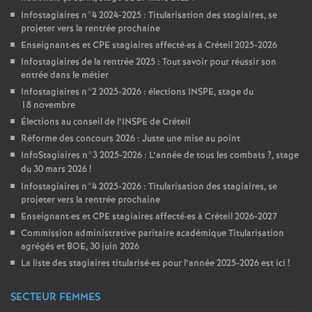
Infostagiaires n°4 2024-2025 : Titularisation des stagiaires, se
projeter vers la rentrée prochaine
Enseignant
·
es et
CPE
stagiaires affecté
·
es à Créteil 2025-2026
Infostagiaires de la rentrée 2025 : Tout savoir pour réussir son
entrée dans le métier
Infostagiaires n°2 2025-2026 : élections
INSPE
, stage du
18 novembre
Élections au conseil de l’
INSPE
de Créteil
Réforme des concours 2026 : Juste une mise au point
InfoStagiaires n°3 2025-2026 : L’année de tous les combats
?, stage
du 30 mars 2026
!
Infostagiaires n°4 2025-2026 : Titularisation des stagiaires, se
projeter vers la rentrée prochaine
Enseignant
·
es et
CPE
stagiaires affecté
·
es à Créteil 2026-2027
Commission administrative paritaire académique Titularisation
agrégés et
BOE
, 30 juin 2026
La liste des stagiaires titularisé
·
es pour l’année 2025-2026 est ici
!
SECTEUR FEMMES