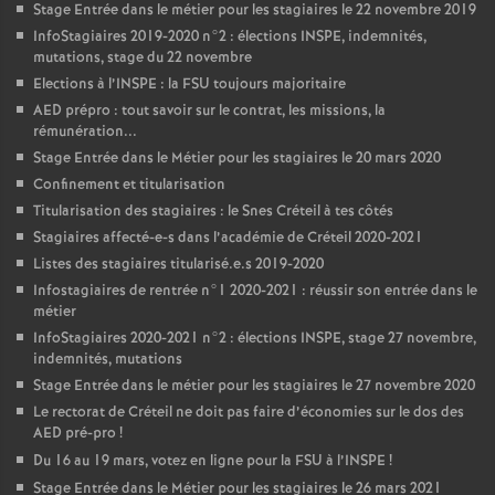
Stage Entrée dans le métier pour les stagiaires le 22 novembre 2019
InfoStagiaires 2019-2020 n°2 : élections
INSPE
, indemnités,
mutations, stage du 22 novembre
Elections à l’
INSPE
: la
FSU
toujours majoritaire
AED
prépro : tout savoir sur le contrat, les missions, la
rémunération...
Stage Entrée dans le Métier pour les stagiaires le 20 mars 2020
Confinement et titularisation
Titularisation des stagiaires : le Snes Créteil à tes côtés
Stagiaires affecté-e-s dans l’académie de Créteil 2020-2021
Listes des stagiaires titularisé.e.s 2019-2020
Infostagiaires de rentrée n°1 2020-2021 : réussir son entrée dans le
métier
InfoStagiaires 2020-2021 n°2 : élections
INSPE
, stage 27 novembre,
indemnités, mutations
Stage Entrée dans le métier pour les stagiaires le 27 novembre 2020
Le rectorat de Créteil ne doit pas faire d’économies sur le dos des
AED
pré-pro
!
Du 16 au 19 mars, votez en ligne pour la
FSU
à l’
INSPE
!
Stage Entrée dans le Métier pour les stagiaires le 26 mars 2021