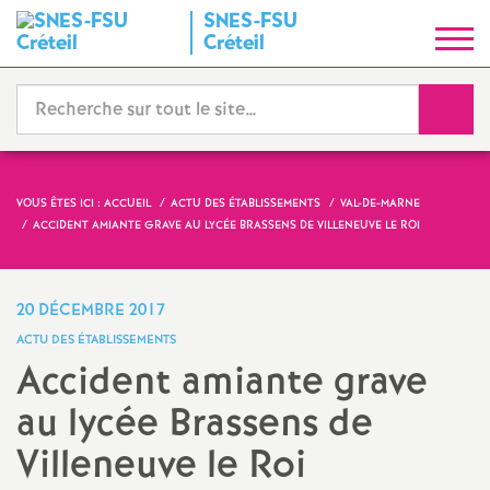
SNES
-
FSU
S
Créteil
y
Reche
n
d
VOUS ÊTES ICI :
ACCUEIL
ACTU DES ÉTABLISSEMENTS
VAL-DE-MARNE
ACCIDENT AMIANTE GRAVE AU LYCÉE BRASSENS DE VILLENEUVE LE ROI
i
c
20 DÉCEMBRE 2017
ACTU DES ÉTABLISSEMENTS
a
Accident amiante grave
au lycée Brassens de
t
Villeneuve le Roi
N