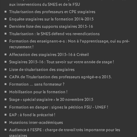
aux interventions du
SNES
et de la
FSU
Titularisation des professeurs et
CPE
stagiaires
Enquête stagiaires sur la formation 2014-2015
Dernière liste des supports stagiaires 2015-16
Titularisation : le
SNES
défend vos revendications
Formation des enseignant-e-s : Non à l’apprentissage, oui au pré-
recrutement
!
Affectation des stagiaires 2015-16 à Créteil
Stagiaires 2015-16 : Tout savoir sur votre année de stage
!
Liste de titularisation des stagiaires
CAPA
de Titularisation des professeurs agrégé-e-s 2015.
Formation ... sans formateur
?
Mobilisation pour la formation
!
Stage «
spécial stagiaire
» le 20 novembre 2015
Formation en danger : signez la pétition
FSU
-
UNEF
!
EAP
: à fond la précarité
!
Mutations inter-académiques
Audience à l’
ESPE
: charge de travail très importante pour les
stagiaires