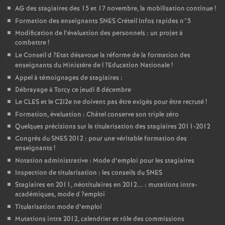
AG
des stagiaires des 15 et 17 novembre, la mobilisation continue
!
Formation des enseignants
SNES
Créteil Infos rapides n°5
Modification de l’évaluation des personnels : un projet à
combattre
!
Le Conseil d
?Etat désavoue la réforme de la formation des
enseignants du Ministère de l
?Education Nationale
!
Appel à témoignages de stagiaires :
Débrayage à Torcy ce jeudi 8 décembre
Le
CLES
et le C2i2e ne doivent pas être exigés pour être recruté
!
Formation, évaluation : Châtel conserve son triple zéro
Quelques précisions sur la titularisation des stagiaires 2011-2012
Congrès du
SNES
2012 : pour une véritable formation des
enseignants
!
Notation administrative : Mode d’emploi pour les stagiaires
Inspection de titularisation : les conseils du
SNES
Stagiaires en 2011, néotitulaires en 2012... : mutations intra-
académiques, mode d
?emploi
Titularisation mode d’emploi
Mutations intra 2012, calendrier et rôle des commissions