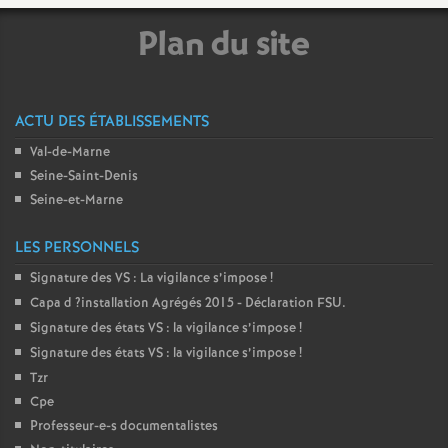
Plan du site
o
u
ACTU DES ÉTABLISSEMENTS
r
Val-de-Marne
Seine-Saint-Denis
s
Seine-et-Marne
LES PERSONNELS
Signature des
VS
: La vigilance s’impose
!
Capa d
?installation Agrégés 2015 - Déclaration
FSU
.
Signature des états
VS
: la vigilance s’impose
!
Signature des états
VS
: la vigilance s’impose
!
Tzr
Cpe
Professeur-e-s documentalistes