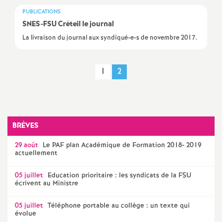
e
PUBLICATIONS
SNES
-
FSU
Créteil le journal
c
La livraison du journal aux syndiqué-e-s de novembre 2017.
o
1
2
n
d
BRÈVES
d
29 août
Le
PAF
plan Académique de Formation 2018- 2019
actuellement
e
05 juillet
Education prioritaire : les syndicats de la
FSU
g
écrivent au Ministre
05 juillet
Téléphone portable au collège : un texte qui
r
évolue