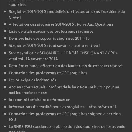
stagiaires
Stagiaires 2014-2015 : modalités d’affectation dans l’académie de
Créteil
Affectation des stagiaires 2014-2015 : Foire Aux Questions
Liste de titularisation des professeurs stagiaires
Dernière liste des supports stagiaires 2014-15
Stagiaires 2014-2015 : tout savoir sur votre rentrée
!
Stage syndical : «
STAGIAIRE
...
ET
D
?J
?
ENSEIGNANT
/
CPE
»
vendredi 14 novembre 2014
Dernière minute : affectation des lauréat-e-s du concours réservé
Formation des professeurs et
CPE
stagiaires
Les principales indemnités
Anciens contractuels : profitez de la fin de clause butoir pour un
meilleur reclassement
Indemnité forfaitaire de formation
Informations d’actualité pour les stagiaires : infos brèves n°1
Formation des professeurs et
CPE
stagiaires : signez la pétition
FSU
Le
SNES
-
FSU
soutient la mobilisation des stagiaires de l’académie