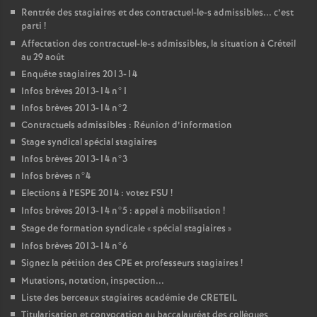
Rentrée des stagiaires et des contractuel-le-s admissibles... c’est
parti
!
Affectation des contractuel-le-s admissibles, la situation à Créteil
au 29 août
Enquête stagiaires 2013-14
Infos brèves 2013-14 n°1
Infos brèves 2013-14 n°2
Contractuels admissibles : Réunion d’information
Stage syndical spécial stagiaires
Infos brèves 2013-14 n°3
Infos brèves n°4
Elections à l’
ESPE
2014 : votez
FSU
!
Infos brèves 2013-14 n°5 : appel à mobilisation
!
Stage de formation syndicale «
spécial stagiaires
»
Infos brèves 2013-14 n°6
Signez la pétition des
CPE
et professeurs stagiaires
!
Mutations, notation, inspection...
Liste des berceaux stagiaires académie de
CRETEIL
Titularisation et convocation au baccalauréat des collègues