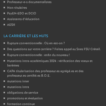
Professeur-e-s documentalistes
Non-titulaires
PsyEN-
EDO
et
DCIO
Assistants d’éducation
AESH
LA CARRIÈRE ET LES MUTS
Rupture conventionnelle : Où en est-on
?
Des questions sur votre carrière
? Faites appel au Snes
FSU
Créteil.
Rupture conventionnelle : enfin du nouveau
!
Mutations intra-académiques 2024 : vérification des voeux et
barèmes
CAPA
titularisation des professeur.es agrégé.es et des
professeur.es certifié.es
B.O.E.
mutations inter
mutations intra
obligations de service
promotions et évaluation
formation continue