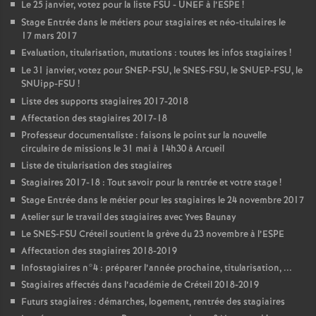
Le 25 janvier, votez pour la liste
FSU
-
UNEF
à l’
ESPE
!
Stage Entrée dans le métiers pour stagiaires et néo-titulaires le
17 mars 2017
Evaluation, titularisation, mutations : toutes les infos stagiaires
!
Le 31 janvier, votez pour
SNEP
-
FSU
, le
SNES
-
FSU
, le
SNUEP
-
FSU
, le
SNUipp-
FSU
!
Liste des supports stagiaires 2017-2018
Affectation des stagiaires 2017-18
Professeur documentaliste : faisons le point sur la nouvelle
circulaire de missions le 31 mai à 14h30 à Arcueil
Liste de titularisation des stagiaires
Stagiaires 2017-18 : Tout savoir pour la rentrée et votre stage
!
Stage Entrée dans le métier pour les stagiaires le 24 novembre 2017
Atelier sur le travail des stagiaires avec Yves Baunay
Le
SNES
-
FSU
Créteil soutient la grève du 23 novembre à l’
ESPE
Affectation des stagiaires 2018-2019
Infostagiaires n°4 : préparer l’année prochaine, titularisation, ...
Stagiaires affectés dans l’académie de Créteil 2018-2019
Futurs stagiaires : démarches, logement, rentrée des stagiaires