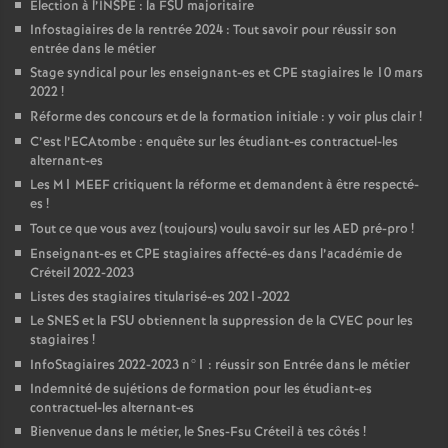
Élection à l’
INSPE
: la
FSU
majoritaire
Infostagiaires de la rentrée 2024 : Tout savoir pour réussir son
entrée dans le métier
Stage syndical pour les enseignant-es et
CPE
stagiaires le 10 mars
2022
!
Réforme des concours et de la formation initiale : y voir plus clair
!
C’est l’ECAtombe : enquête sur les étudiant-es contractuel-les
alternant-es
Les M1
MEEF
critiquent la réforme et demandent à être respecté-
es
!
Tout ce que vous avez (toujours) voulu savoir sur les
AED
pré-pro
!
Enseignant-es et
CPE
stagiaires affecté-es dans l’académie de
Créteil 2022-2023
Listes des stagiaires titularisé-es 2021-2022
Le
SNES
et la
FSU
obtiennent la suppression de la
CVEC
pour les
stagiaires
!
InfoStagiaires 2022-2023 n°1 : réussir son Entrée dans le métier
Indemnité de sujétions de formation pour les étudiant-es
contractuel-les alternant-es
Bienvenue dans le métier, le Snes-Fsu Créteil à tes côtés
!