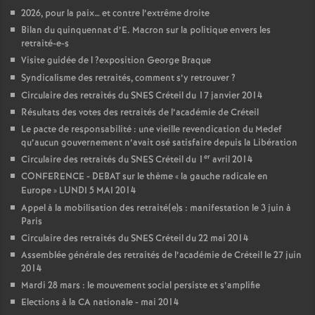
2026, pour la paix… et contre l’extrême droite
Bilan du quinquennat d’E. Macron sur la politique envers les
retraité-e-s
Visite guidée de l
?exposition George Braque
Syndicalisme des retraités, comment s’y retrouver
?
Circulaire des retraités du
SNES
Créteil du 17 janvier 2014
Résultats des votes des retraités de l’académie de Créteil
Le pacte de responsabilité : une vieille revendication du Medef
qu’aucun gouvernement n’avait osé satisfaire depuis la Libération
er
Circulaire des retraités du
SNES
Créteil du 1
avril 2014
CONFERENCE
-
DEBAT
sur le thème «
la gauche radicale en
Europe
»
LUNDI
5
MAI
2014
Appel à la mobilisation des retraité(e)s : manifestation le 3 juin à
Paris
Circulaire des retraités du
SNES
Créteil du 22 mai 2014
Assemblée générale des retraités de l’académie de Créteil le 27 juin
2014
Mardi 28 mars : le mouvement social persiste et s’amplifie
Elections à la
CA
nationale - mai 2014