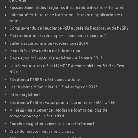
de Crétei
Rassemblement des stagiaires du 8 octobre devant le Rectorat
Indemnité forfaitaire de formation : le texte d’application est
connu
Compte-rendu de l’audience
FSU
auprès du Rectorat et de l’
ESPE
Mutations inter-académiques : comment ça marche
?
Bulletin mutations inter-académiques 2014
Modalités d’évaluation de la formation
Stage syndical «
spécial stagiaires
» le 16 mars 2015
Lauréats titulaires d
?un
M2MEEF
à temps plein en 2015 : c
?est
NON
!
Elections à l’
ESPE
: déni démocratique
Les titulaires d
?un
M2MEEF
à mi-temps en 2015
Infos stagiaires
!
Elections à l’
ESPE
: votez pour la liste unitaire
FSU
-
UNEF
!
M1
MEEF
en alternance : Moins de formation, plus de
compagnonnage : c
?est
NON
!
Enquête stagiaires : votre avis nous intéresse
!
Crise du recrutement : rions un peu