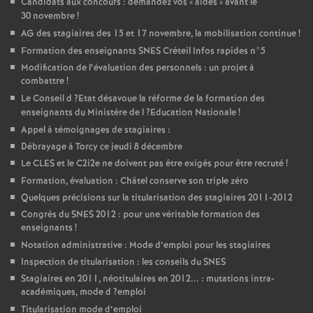
Candidats aux concours : demandez vos «
aides
» avant le
30 novembre
!
AG
des stagiaires des 15 et 17 novembre, la mobilisation continue
!
Formation des enseignants
SNES
Créteil Infos rapides n°5
Modification de l’évaluation des personnels : un projet à
combattre
!
Le Conseil d
?Etat désavoue la réforme de la formation des
enseignants du Ministère de l
?Education Nationale
!
Appel à témoignages de stagiaires :
Débrayage à Torcy ce jeudi 8 décembre
Le
CLES
et le C2i2e ne doivent pas être exigés pour être recruté
!
Formation, évaluation : Châtel conserve son triple zéro
Quelques précisions sur la titularisation des stagiaires 2011-2012
Congrès du
SNES
2012 : pour une véritable formation des
enseignants
!
Notation administrative : Mode d’emploi pour les stagiaires
Inspection de titularisation : les conseils du
SNES
Stagiaires en 2011, néotitulaires en 2012... : mutations intra-
académiques, mode d
?emploi
Titularisation mode d’emploi