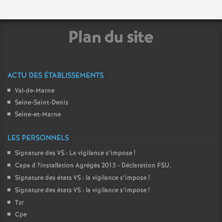
o
Plan du site
u
r
ACTU DES ÉTABLISSEMENTS
Val-de-Marne
s
Seine-Saint-Denis
Seine-et-Marne
LES PERSONNELS
Signature des
VS
: La vigilance s’impose
!
Capa d
?installation Agrégés 2015 - Déclaration
FSU
.
Signature des états
VS
: la vigilance s’impose
!
Signature des états
VS
: la vigilance s’impose
!
Tzr
Cpe