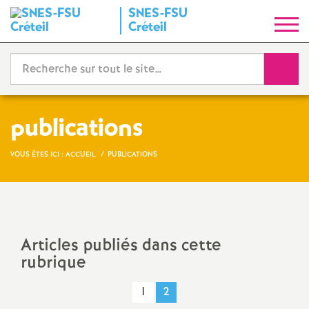
SNES
-
FSU
S
Créteil
y
Reche
n
d
publications
i
VOUS ÊTES ICI :
ACCUEIL
PUBLICATIONS
c
a
Articles publiés dans cette
rubrique
t
1
2
N