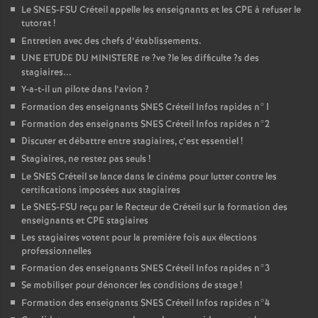
Le
SNES
-
FSU
Créteil appelle les enseignants et les
CPE
à refuser le
tutorat
!
Entretien avec des chefs d’établissements.
UNE
ETUDE
DU
MINISTERE
re
?ve
?le les difficulte
?s des
stagiaires...
Y-a-t-il un pilote dans l’avion
?
Formation des enseignants
SNES
Créteil Infos rapides n°1
Formation des enseignants
SNES
Créteil Infos rapides n°2
Discuter et débattre entre stagiaires, c’est essentiel
!
Stagiaires, ne restez pas seuls
!
Le
SNES
Créteil se lance dans le cinéma pour lutter contre les
certifications imposées aux stagiaires
Le
SNES
-
FSU
reçu par le Recteur de Créteil sur la formation des
enseignants et
CPE
stagiaires
Les stagiaires votent pour la première fois aux élections
professionnelles
Formation des enseignants
SNES
Créteil Infos rapides n°3
Se mobiliser pour dénoncer les conditions de stage
!
Formation des enseignants
SNES
Créteil Infos rapides n°4