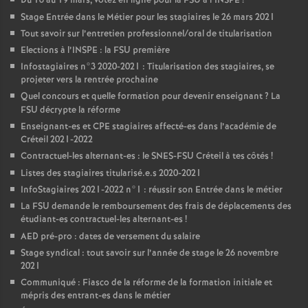
Du 16 au 19 mars, votez en ligne pour la
FSU
à l’
INSPE
!
Stage Entrée dans le Métier pour les stagiaires le 26 mars 2021
Tout savoir sur l’entretien professionnel/oral de titularisation
Elections à l’
INSPE
: la
FSU
première
Infostagiaires n°3 2020-2021 : Titularisation des stagiaires, se
projeter vers la rentrée prochaine
Quel concours et quelle formation pour devenir enseignant
? La
FSU
décrypte la réforme
Enseignant-es et
CPE
stagiaires affecté-es dans l’académie de
Créteil 2021-2022
Contractuel-les alternant-es : le
SNES
-
FSU
Créteil à tes côtés
!
Listes des stagiaires titularisé.e.s 2020-2021
InfoStagiaires 2021-2022 n°1 : réussir son Entrée dans le métier
La
FSU
demande le remboursement des frais de déplacements des
étudiant-es contractuel-les alternant-es
!
AED
pré-pro : dates de versement du salaire
Stage syndical : tout savoir sur l’année de stage le 26 novembre
2021
Communiqué : Fiasco de la réforme de la formation initiale et
mépris des entrant-es dans le métier