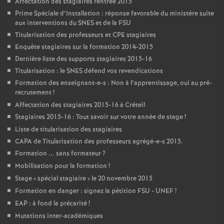
Affectation des stagiaires rentrée 2015
Prime Spéciale d’Installation : réponse favorable du ministère suite
aux interventions du
SNES
et de la
FSU
Titularisation des professeurs et
CPE
stagiaires
Enquête stagiaires sur la formation 2014-2015
Dernière liste des supports stagiaires 2015-16
Titularisation : le
SNES
défend vos revendications
Formation des enseignant-e-s : Non à l’apprentissage, oui au pré-
recrutement
!
Affectation des stagiaires 2015-16 à Créteil
Stagiaires 2015-16 : Tout savoir sur votre année de stage
!
Liste de titularisation des stagiaires
CAPA
de Titularisation des professeurs agrégé-e-s 2015.
Formation ... sans formateur
?
Mobilisation pour la formation
!
Stage «
spécial stagiaire
» le 20 novembre 2015
Formation en danger : signez la pétition
FSU
-
UNEF
!
EAP
: à fond la précarité
!
Mutations inter-académiques