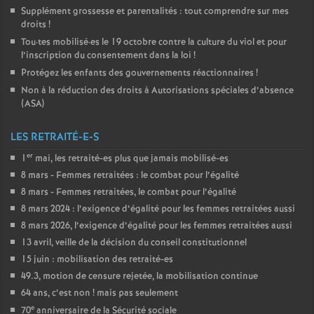
Supplément grossesse et parentalités : tout comprendre sur mes
droits
!
Tou
·
tes mobilisé
·
es le 19 octobre contre la culture du viol et pour
l’inscription du consentement dans la loi
!
Protégez les enfants des gouvernements réactionnaires
!
Non à la réduction des droits à Autorisations spéciales d’absence
(
ASA
)
LES RETRAITÉ-E-S
er
1
mai, les retraité-es plus que jamais mobilisé-es
8 mars - Femmes retraitées : le combat pour l’égalité
8 mars - Femmes retraitées, le combat pour l’égalité
8 mars 2024 : l’exigence d’égalité pour les femmes retraitées aussi
8 mars 2026, l’exigence d’égalité pour les femmes retraitées aussi
13 avril, veille de la décision du conseil constitutionnel
15 juin : mobilisation des retraité-es
49.3, motion de censure rejetée, la mobilisation continue
64 ans, c’est non
! mais pas seulement
e
70
anniversaire de la Sécurité sociale