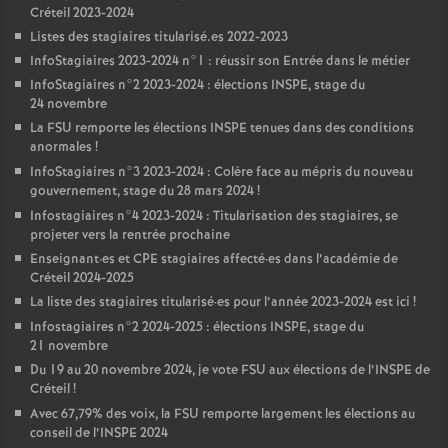
Créteil 2023-2024
Listes des stagiaires titularisé.es 2022-2023
InfoStagiaires 2023-2024 n°1 : réussir son Entrée dans le métier
InfoStagiaires n°2 2023-2024 : élections
INSPE
, stage du
24 novembre
La
FSU
remporte les élections
INSPE
tenues dans des conditions
anormales
!
InfoStagiaires n°3 2023-2024 : Colère face au mépris du nouveau
gouvernement, stage du 28 mars 2024
!
Infostagiaires n°4 2023-2024 : Titularisation des stagiaires, se
projeter vers la rentrée prochaine
Enseignant
·
es et
CPE
stagiaires affecté
·
es dans l’académie de
Créteil 2024-2025
La liste des stagiaires titularisé
·
es pour l’année 2023-2024 est ici
!
Infostagiaires n°2 2024-2025 : élections
INSPE
, stage du
21 novembre
Du 19 au 20 novembre 2024, je vote
FSU
aux élections de l’
INSPE
de
Créteil
!
Avec 67,79% des voix, la
FSU
remporte largement les élections au
conseil de l’
INSPE
2024