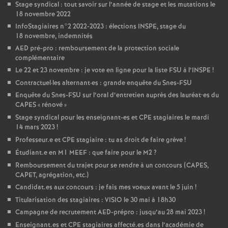
Stage syndical : tout savoir sur l’année de stage et les mutations le
18 novembre 2022
InfoStagiaires n°2 2022-2023 : élections
INSPE
, stage du
18 novembre, indemnités
AED
pré-pro : remboursement de la protection sociale
complémentaire
Le 22 et 23 novembre : je vote en ligne pour la liste
FSU
à l’
INSPE
!
Contractuel
·
les alternant
·
es : grande enquête du Snes-
FSU
Enquête du Snes-
FSU
sur l’oral d’entretien auprès des lauréat•es du
CAPES
«
rénové
»
Stage syndical pour les enseignant-es et
CPE
stagiaires le mardi
14 mars 2023
!
Professeur.e et
CPE
stagiaire : tu as droit de faire grève
!
Étudiant.e en M1
MEEF
: que faire pour le M2
?
Remboursement du trajet pour se rendre à un concours (
CAPES
,
CAPET
, agrégation, etc.)
Candidat.es aux concours : je fais mes voeux avant le 5 juin
!
Titularisation des stagiaires :
VISIO
le 30 mai à 18h30
Campagne de recrutement
AED
-prépro : jusqu’au 28 mai 2023
!
Enseignant.es et
CPE
stagiaires affecté.es dans l’académie de