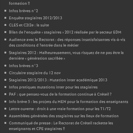
formation
!!
Infos brèves n°2
Enquête stagiaires 2012/2013
CLES
et C2I2e : la suite
Bilan de l’enquête «
stagiaires
» 2012 réalisée par le secteur
EDM
Audience avec le Rectorat : des réponses insatisfaisantes vis-à-vis
des conditions d
?entrée dans le métier
Stagiaires 2012 : Malheureusement, vous risquez de ne pas être la
dernière «
génération sacrifiée
»
Infos brèves n°3
Circulaire stagiaire du 12 nov
Stagiaires 2012/2013 : Mutation inter académique 2013
Infos pratiques mutations inter pour les stagiaires
PAF
: que pensez-vous de la formation continue à Créteil
?
Info brève 5 : les projets du
MEN
pour la formation des enseignants
Lettre ouverte : droit à une vraie formation pour les T1/T2
Assemblées générales des stagiaires sur les lieux de formation
Communiqué de presse : Le Rectorat de Créteil rackette les
enseignants et
CPE
stagiaires
!!