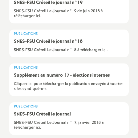
e
SNES
-
FSU
Créteil le journal n°19
SNES-FSU Créteil Le Journal n°19 de juin 2018 à
m
télécharger ici.
e
PUBLICATIONS
SNES
-
FSU
Créteil le journal n°18
n
SNES-FSU Créteil Le Journal n°18 à télécharger ici.
t
PUBLICATIONS
Supplément au numéro 17 - élections internes
s
Cliquez ici pour télécharger la publication envoyée à tou-te-
s les syndiqué-e-s
d
PUBLICATIONS
e
SNES
-
FSU
Créteil le journal
SNES-FSU Créteil Le Journal n°17, janvier 2018 à
S
télécharger ici.