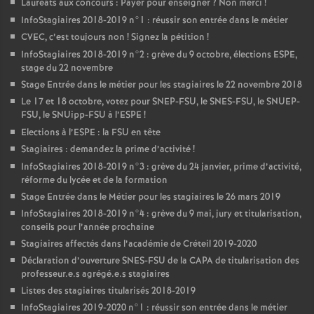
Lauréats aux concours : Payer pour enseigner
? Non merci
!
InfoStagiaires 2018-2019 n°1 : réussir son entrée dans le métier
CVEC
, c’est toujours non
! Signez la pétition
!
InfoStagiaires 2018-2019 n°2 : grève du 9 octobre, élections
ESPE
,
stage du 22 novembre
Stage Entrée dans le métier pour les stagiaires le 22 novembre 2018
Le 17 et 18 octobre, votez pour
SNEP
-
FSU
, le
SNES
-
FSU
, le
SNUEP
-
FSU
, le SNUipp-
FSU
à l’
ESPE
!
Elections à l’
ESPE
: la
FSU
en tête
Stagiaires : demandez la prime d’activité
!
InfoStagiaires 2018-2019 n°3 : grève du 24 janvier, prime d’activité,
réforme du lycée et de la formation
Stage Entrée dans le Métier pour les stagiaires le 26 mars 2019
InfoStagiaires 2018-2019 n°4 : grève du 9 mai, jury et titularisation,
conseils pour l’année prochaine
Stagiaires affectés dans l’académie de Créteil 2019-2020
Déclaration d’ouverture
SNES
-
FSU
de la
CAPA
de titularisation des
professeur.e.s agrégé.e.s stagiaires
Listes des stagiaires titularisés 2018-2019
InfoStagiaires 2019-2020 n°1 : réussir son entrée dans le métier