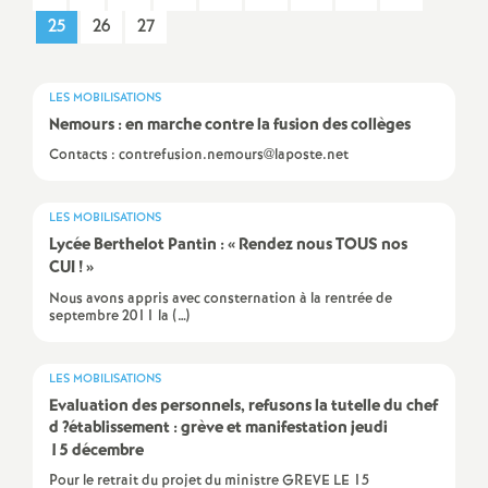
25
26
27
a
t
LES MOBILISATIONS
Nemours : en marche contre la fusion des collèges
i
Contacts : contrefusion.nemours@laposte.net
o
LES MOBILISATIONS
Lycée Berthelot Pantin : «
Rendez nous
TOUS
nos
n
CUI
!
»
Nous avons appris avec consternation à la rentrée de
a
septembre 2011 la (…)
l
LES MOBILISATIONS
Evaluation des personnels, refusons la tutelle du chef
d
d
?établissement : grève et manifestation jeudi
15 décembre
Pour le retrait du projet du ministre GREVE LE 15