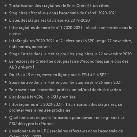
Titularisation des stagiaires : le Snes Créteil à tes côtés
Stagiaires affecté-e-s dans l’académie de Créteil 2020-2021
Listes des stagiaires titularisé.e.s 2019-2020
Infostagiaires de rentrée n°1 2020-2021 : réussir son entrée dans le
métier
InfoStagiaires 2020-2021 n°2 : élections
INSPE
, stage 27 novembre,
indemnités, mutations
Stage Entrée dans le métier pour les stagiaires le 27 novembre 2020
Le rectorat de Créteil ne doit pas faire d’économies sur le dos des
AED
pré-pro
!
Du 16 au 19 mars, votez en ligne pour la
FSU
à l’
INSPE
!
Stage Entrée dans le Métier pour les stagiaires le 26 mars 2021
Tout savoir sur l’entretien professionnel/oral de titularisation
Elections à l’
INSPE
: la
FSU
première
Infostagiaires n°3 2020-2021 : Titularisation des stagiaires, se
projeter vers la rentrée prochaine
Quel concours et quelle formation pour devenir enseignant
? La
FSU
décrypte la réforme
Enseignant-es et
CPE
stagiaires affecté-es dans l’académie de