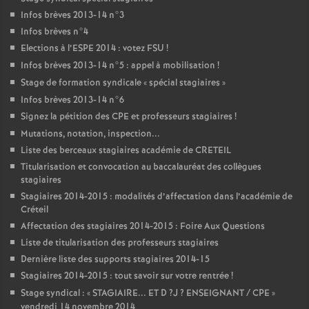
Infos brèves 2013-14 n°3
Infos brèves n°4
Elections à l’
ESPE
2014 : votez
FSU
!
Infos brèves 2013-14 n°5 : appel à mobilisation
!
Stage de formation syndicale «
spécial stagiaires
»
Infos brèves 2013-14 n°6
Signez la pétition des
CPE
et professeurs stagiaires
!
Mutations, notation, inspection...
Liste des berceaux stagiaires académie de
CRETEIL
Titularisation et convocation au baccalauréat des collègues
stagiaires
Stagiaires 2014-2015 : modalités d’affectation dans l’académie de
Créteil
Affectation des stagiaires 2014-2015 : Foire Aux Questions
Liste de titularisation des professeurs stagiaires
Dernière liste des supports stagiaires 2014-15
Stagiaires 2014-2015 : tout savoir sur votre rentrée
!
Stage syndical : «
STAGIAIRE
...
ET
D
?J
?
ENSEIGNANT
/
CPE
»
vendredi 14 novembre 2014