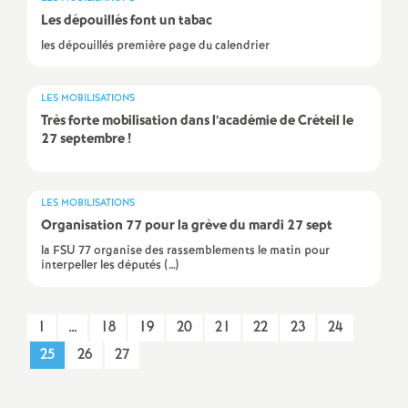
é
Les dépouillés font un tabac
les dépouillés première page du calendrier
O
LES MOBILISATIONS
r
Très forte mobilisation dans l’académie de Créteil le
27 septembre
!
l
é
LES MOBILISATIONS
Organisation 77 pour la grève du mardi 27 sept
la FSU 77 organise des rassemblements le matin pour
a
interpeller les députés (…)
n
1
…
18
19
20
21
22
23
24
s
25
26
27
T