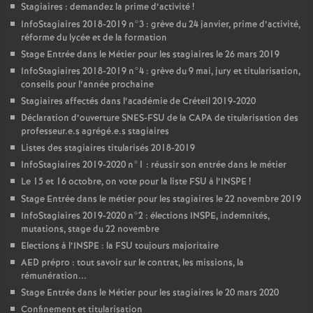
Stagiaires : demandez la prime d’activité
!
InfoStagiaires 2018-2019 n°3 : grève du 24 janvier, prime d’activité,
réforme du lycée et de la formation
Stage Entrée dans le Métier pour les stagiaires le 26 mars 2019
InfoStagiaires 2018-2019 n°4 : grève du 9 mai, jury et titularisation,
conseils pour l’année prochaine
Stagiaires affectés dans l’académie de Créteil 2019-2020
Déclaration d’ouverture
SNES
-
FSU
de la
CAPA
de titularisation des
professeur.e.s agrégé.e.s stagiaires
Listes des stagiaires titularisés 2018-2019
InfoStagiaires 2019-2020 n°1 : réussir son entrée dans le métier
Le 15 et 16 octobre, on vote pour la liste
FSU
à l’
INSPE
!
Stage Entrée dans le métier pour les stagiaires le 22 novembre 2019
InfoStagiaires 2019-2020 n°2 : élections
INSPE
, indemnités,
mutations, stage du 22 novembre
Elections à l’
INSPE
: la
FSU
toujours majoritaire
AED
prépro : tout savoir sur le contrat, les missions, la
rémunération...
Stage Entrée dans le Métier pour les stagiaires le 20 mars 2020
Confinement et titularisation