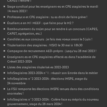
CAPES
«
rénové
»
Stage syndical pour les enseignant-es et
CPE
stagiaires le mardi
14 mars 2023
!
Professeur.e et
CPE
stagiaire : tu as droit de faire grève
!
Étudiant.e en M1
MEEF
: que faire pour le M2
?
Remboursement du trajet pour se rendre à un concours (
CAPES
,
CAPET
, agrégation, etc.)
Candidat.es aux concours : je fais mes voeux avant le 5 juin
!
Titularisation des stagiaires :
VISIO
le 30 mai à 18h30
Campagne de recrutement
AED
-prépro : jusqu’au 28 mai 2023
!
Enseignant.es et
CPE
stagiaires affecté.es dans l’académie de
Créteil 2023-2024
Listes des stagiaires titularisé.es 2022-2023
InfoStagiaires 2023-2024 n°1 : réussir son Entrée dans le métier
InfoStagiaires n°2 2023-2024 : élections
INSPE
, stage du
24 novembre
La
FSU
remporte les élections
INSPE
tenues dans des conditions
anormales
!
InfoStagiaires n°3 2023-2024 : Colère face au mépris du nouveau
gouvernement, stage du 28 mars 2024
!