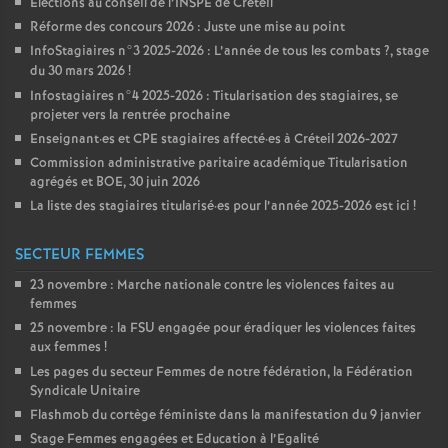
Élections au conseil de l’
INSPE
de Créteil
Réforme des concours 2026 : Juste une mise au point
InfoStagiaires n°3 2025-2026 : L’année de tous les combats
?, stage
du 30 mars 2026
!
Infostagiaires n°4 2025-2026 : Titularisation des stagiaires, se
projeter vers la rentrée prochaine
Enseignant
·
es et
CPE
stagiaires affecté
·
es à Créteil 2026-2027
Commission administrative paritaire académique Titularisation
agrégés et
BOE
, 30 juin 2026
La liste des stagiaires titularisé
·
es pour l’année 2025-2026 est ici
!
SECTEUR FEMMES
23 novembre : Marche nationale contre les violences faites au
femmes
25 novembre : la
FSU
engagée pour éradiquer les violences faites
aux femmes
!
Les pages du secteur Femmes de notre fédération, la Fédération
Syndicale Unitaire
Flashmob du cortège féministe dans la manifestation du 9 janvier
Stage Femmes engagées et Education à l’Egalité