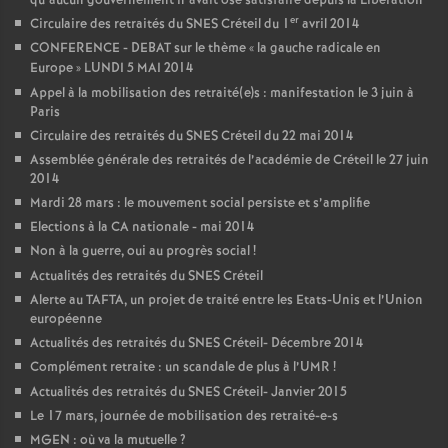
qu’aucun gouvernement n’avait osé satisfaire depuis la Libération
er
Circulaire des retraités du
SNES
Créteil du 1
avril 2014
CONFERENCE
-
DEBAT
sur le thème «
la gauche radicale en
Europe
»
LUNDI
5
MAI
2014
Appel à la mobilisation des retraité(e)s : manifestation le 3 juin à
Paris
Circulaire des retraités du
SNES
Créteil du 22 mai 2014
Assemblée générale des retraités de l’académie de Créteil le 27 juin
2014
Mardi 28 mars : le mouvement social persiste et s’amplifie
Elections à la
CA
nationale - mai 2014
Non à la guerre, oui au progrès social
!
Actualités des retraités du
SNES
Créteil
Alerte au
TAFTA
, un projet de traité entre les Etats-Unis et l’Union
européenne
Actualités des retraités du
SNES
Créteil- Décembre 2014
Complément retraite : un scandale de plus à l’
UMR
!
Actualités des retraités du
SNES
Créteil- Janvier 2015
Le 17 mars, journée de mobilisation des retraité-e-s
MGEN
: où va la mutuelle
?