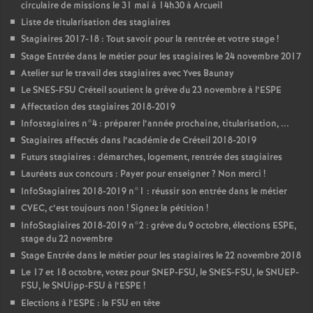
circulaire de missions le 31 mai à 14h30 à Arcueil
Liste de titularisation des stagiaires
Stagiaires 2017-18 : Tout savoir pour la rentrée et votre stage
!
Stage Entrée dans le métier pour les stagiaires le 24 novembre 2017
Atelier sur le travail des stagiaires avec Yves Baunay
Le
SNES
-
FSU
Créteil soutient la grève du 23 novembre à l’
ESPE
Affectation des stagiaires 2018-2019
Infostagiaires n°4 : préparer l’année prochaine, titularisation, ...
Stagiaires affectés dans l’académie de Créteil 2018-2019
Futurs stagiaires : démarches, logement, rentrée des stagiaires
Lauréats aux concours : Payer pour enseigner
? Non merci
!
InfoStagiaires 2018-2019 n°1 : réussir son entrée dans le métier
CVEC
, c’est toujours non
! Signez la pétition
!
InfoStagiaires 2018-2019 n°2 : grève du 9 octobre, élections
ESPE
,
stage du 22 novembre
Stage Entrée dans le métier pour les stagiaires le 22 novembre 2018
Le 17 et 18 octobre, votez pour
SNEP
-
FSU
, le
SNES
-
FSU
, le
SNUEP
-
FSU
, le SNUipp-
FSU
à l’
ESPE
!
Elections à l’
ESPE
: la
FSU
en tête