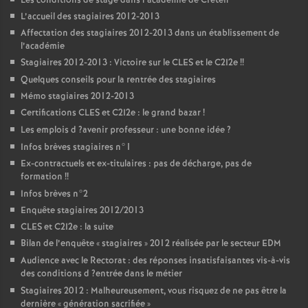
Les conditions de stage dans l’académie de Créteil
L’accueil des stagiaires 2012-2013
Affectation des stagiaires 2012-2013 dans un établissement de
l’académie
Stagiaires 2012-2013 : Victoire sur le
CLES
et le C2I2e
!!
Quelques conseils pour la rentrée des stagiaires
Mémo stagiaires 2012-2013
Certifications
CLES
et C2I2e : le grand bazar
!
Les emplois d
?avenir professeur : une bonne idée
?
Infos brèves stagiaires n°1
Ex-contractuels et ex-titulaires : pas de décharge, pas de
formation
!!
Infos brèves n°2
Enquête stagiaires 2012/2013
CLES
et C2I2e : la suite
Bilan de l’enquête «
stagiaires
» 2012 réalisée par le secteur
EDM
Audience avec le Rectorat : des réponses insatisfaisantes vis-à-vis
des conditions d
?entrée dans le métier
Stagiaires 2012 : Malheureusement, vous risquez de ne pas être la
dernière «
génération sacrifiée
»