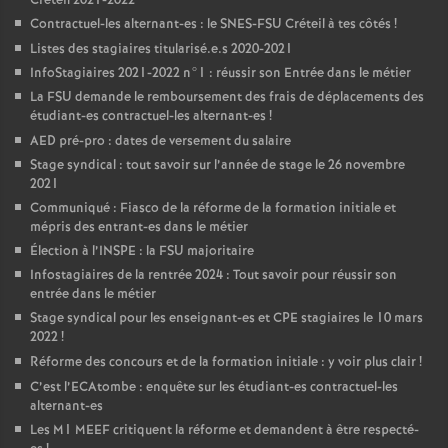
Créteil 2021-2022
Contractuel-les alternant-es : le
SNES
-
FSU
Créteil à tes côtés
!
Listes des stagiaires titularisé.e.s 2020-2021
InfoStagiaires 2021-2022 n°1 : réussir son Entrée dans le métier
La
FSU
demande le remboursement des frais de déplacements des
étudiant-es contractuel-les alternant-es
!
AED
pré-pro : dates de versement du salaire
Stage syndical : tout savoir sur l’année de stage le 26 novembre
2021
Communiqué : Fiasco de la réforme de la formation initiale et
mépris des entrant-es dans le métier
Élection à l’
INSPE
: la
FSU
majoritaire
Infostagiaires de la rentrée 2024 : Tout savoir pour réussir son
entrée dans le métier
Stage syndical pour les enseignant-es et
CPE
stagiaires le 10 mars
2022
!
Réforme des concours et de la formation initiale : y voir plus clair
!
C’est l’ECAtombe : enquête sur les étudiant-es contractuel-les
alternant-es
Les M1
MEEF
critiquent la réforme et demandent à être respecté-