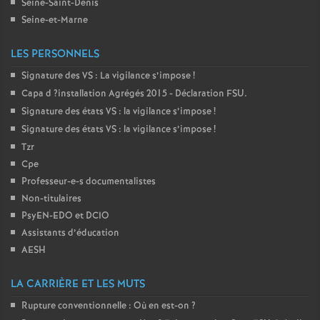
Seine-Saint-Denis
Seine-et-Marne
LES PERSONNELS
Signature des
VS
: La vigilance s’impose
!
Capa d
?installation Agrégés 2015 - Déclaration
FSU
.
Signature des états
VS
: la vigilance s’impose
!
Signature des états
VS
: la vigilance s’impose
!
Tzr
Cpe
Professeur-e-s documentalistes
Non-titulaires
PsyEN-
EDO
et
DCIO
Assistants d’éducation
AESH
LA CARRIÈRE ET LES MUTS
Rupture conventionnelle : Où en est-on
?