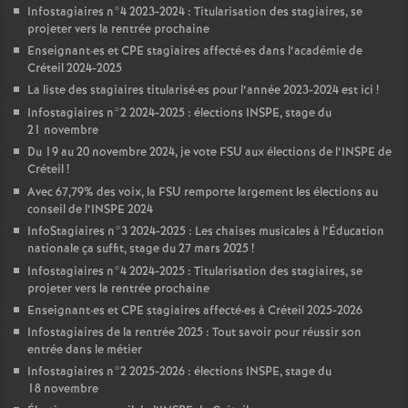
Infostagiaires n°4 2023-2024 : Titularisation des stagiaires, se
projeter vers la rentrée prochaine
Enseignant
·
es et
CPE
stagiaires affecté
·
es dans l’académie de
Créteil 2024-2025
La liste des stagiaires titularisé
·
es pour l’année 2023-2024 est ici
!
Infostagiaires n°2 2024-2025 : élections
INSPE
, stage du
21 novembre
Du 19 au 20 novembre 2024, je vote
FSU
aux élections de l’
INSPE
de
Créteil
!
Avec 67,79% des voix, la
FSU
remporte largement les élections au
conseil de l’
INSPE
2024
InfoStagiaires n°3 2024-2025 : Les chaises musicales à l’Éducation
nationale ça suffit, stage du 27 mars 2025
!
Infostagiaires n°4 2024-2025 : Titularisation des stagiaires, se
projeter vers la rentrée prochaine
Enseignant
·
es et
CPE
stagiaires affecté
·
es à Créteil 2025-2026
Infostagiaires de la rentrée 2025 : Tout savoir pour réussir son
entrée dans le métier
Infostagiaires n°2 2025-2026 : élections
INSPE
, stage du
18 novembre