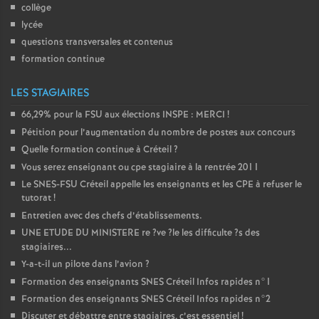
collège
lycée
questions transversales et contenus
formation continue
LES STAGIAIRES
66,29% pour la
FSU
aux élections
INSPE
:
MERCI
!
Pétition pour l’augmentation du nombre de postes aux concours
Quelle formation continue à Créteil
?
Vous serez enseignant ou cpe stagiaire à la rentrée 2011
Le
SNES
-
FSU
Créteil appelle les enseignants et les
CPE
à refuser le
tutorat
!
Entretien avec des chefs d’établissements.
UNE
ETUDE
DU
MINISTERE
re
?ve
?le les difficulte
?s des
stagiaires...
Y-a-t-il un pilote dans l’avion
?
Formation des enseignants
SNES
Créteil Infos rapides n°1
Formation des enseignants
SNES
Créteil Infos rapides n°2
Discuter et débattre entre stagiaires, c’est essentiel
!