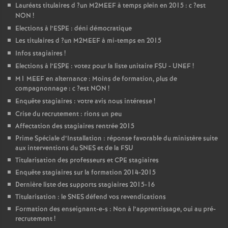
Lauréats titulaires d
?un
M2MEEF
à temps plein en 2015 : c
?est
NON
!
Elections à l’
ESPE
: déni démocratique
Les titulaires d
?un
M2MEEF
à mi-temps en 2015
Infos stagiaires
!
Elections à l’
ESPE
: votez pour la liste unitaire
FSU
-
UNEF
!
M1
MEEF
en alternance : Moins de formation, plus de
compagnonnage : c
?est
NON
!
Enquête stagiaires : votre avis nous intéresse
!
Crise du recrutement : rions un peu
Affectation des stagiaires rentrée 2015
Prime Spéciale d’Installation : réponse favorable du ministère suite
aux interventions du
SNES
et de la
FSU
Titularisation des professeurs et
CPE
stagiaires
Enquête stagiaires sur la formation 2014-2015
Dernière liste des supports stagiaires 2015-16
Titularisation : le
SNES
défend vos revendications
Formation des enseignant-e-s : Non à l’apprentissage, oui au pré-
recrutement
!