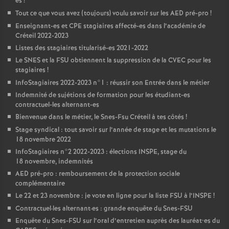
es
!
Tout ce que vous avez (toujours) voulu savoir sur les
AED
pré-pro
!
Enseignant-es et
CPE
stagiaires affecté-es dans l’académie de
Créteil 2022-2023
Listes des stagiaires titularisé-es 2021-2022
Le
SNES
et la
FSU
obtiennent la suppression de la
CVEC
pour les
stagiaires
!
InfoStagiaires 2022-2023 n°1 : réussir son Entrée dans le métier
Indemnité de sujétions de formation pour les étudiant-es
contractuel-les alternant-es
Bienvenue dans le métier, le Snes-Fsu Créteil à tes côtés
!
Stage syndical : tout savoir sur l’année de stage et les mutations le
18 novembre 2022
InfoStagiaires n°2 2022-2023 : élections
INSPE
, stage du
18 novembre, indemnités
AED
pré-pro : remboursement de la protection sociale
complémentaire
Le 22 et 23 novembre : je vote en ligne pour la liste
FSU
à l’
INSPE
!
Contractuel
·
les alternant
·
es : grande enquête du Snes-
FSU
Enquête du Snes-
FSU
sur l’oral d’entretien auprès des lauréat•es du