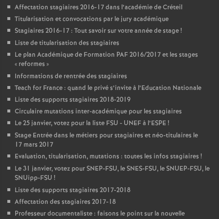
Affectation stagiaires 2016-17 dans l’académie de Créteil
Titularisation et convocations par le jury académique
Stagiaires 2016-17 : Tout savoir sur votre année de stage
!
Liste de titularisation des stagiaires
Le plan Académique de Formation
PAF
2016/2017 et les stages
«
reformes
»
Informations de rentrée des stagiaires
Teach for France : quand le privé s’invite à l’Education Nationale
Liste des supports stagiaires 2018-2019
Circulaire mutations inter-académique pour les stagiaires
Le 25 janvier, votez pour la liste
FSU
-
UNEF
à l’
ESPE
!
Stage Entrée dans le métiers pour stagiaires et néo-titulaires le
17 mars 2017
Evaluation, titularisation, mutations : toutes les infos stagiaires
!
Le 31 janvier, votez pour
SNEP
-
FSU
, le
SNES
-
FSU
, le
SNUEP
-
FSU
, le
SNUipp-
FSU
!
Liste des supports stagiaires 2017-2018
Affectation des stagiaires 2017-18
Professeur documentaliste : faisons le point sur la nouvelle