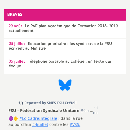
o
BRÈVES
u
29 août
Le
PAF
plan Académique de Formation 2018- 2019
actuellement
r
05 juillet
Education prioritaire : les syndicats de la
FSU
écrivent au Ministre
s
05 juillet
Téléphone portable au collège : un texte qui
évolue