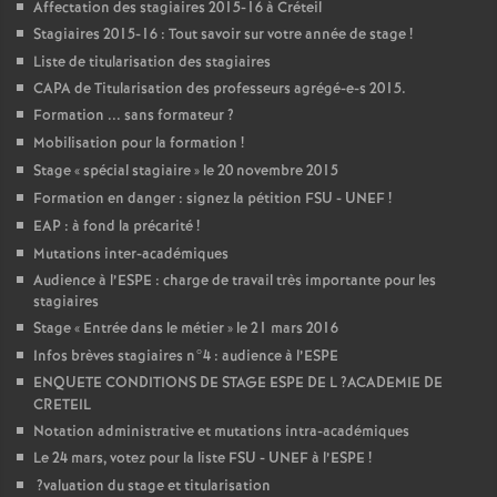
Affectation des stagiaires 2015-16 à Créteil
Stagiaires 2015-16 : Tout savoir sur votre année de stage
!
Liste de titularisation des stagiaires
CAPA
de Titularisation des professeurs agrégé-e-s 2015.
Formation ... sans formateur
?
Mobilisation pour la formation
!
Stage «
spécial stagiaire
» le 20 novembre 2015
Formation en danger : signez la pétition
FSU
-
UNEF
!
EAP
: à fond la précarité
!
Mutations inter-académiques
Audience à l’
ESPE
: charge de travail très importante pour les
stagiaires
Stage «
Entrée dans le métier
» le 21 mars 2016
Infos brèves stagiaires n°4 : audience à l’
ESPE
ENQUETE
CONDITIONS
DE
STAGE
ESPE
DE
L
?
ACADEMIE
DE
CRETEIL
Notation administrative et mutations intra-académiques
Le 24 mars, votez pour la liste
FSU
-
UNEF
à l’
ESPE
!
?valuation du stage et titularisation