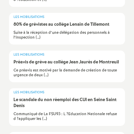
e
m
LES MOBILISATIONS
80% de grèvistes au collège Lenain de Tillemont
e
Suite à la réception d’une délégation des personnels à
l’Inspection (…)
n
LES MOBILISATIONS
t
Préavis de grève au collège Jean Jaurès de Montreuil
Ce préavis est motivé par la demande de création de toute
urgence de deux (…)
s
d
LES MOBILISATIONS
Le scandale du non réemploi des
CUI
en Seine Saint
Denis
e
Communiqué de La FSU93 : L ?Education Nationale refuse
d ?appliquer les (…)
S