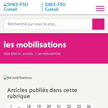
SNES
-
FSU
S
Créteil
y
Reche
n
d
les mobilisations
i
VOUS ÊTES ICI :
ACCUEIL
LES MOBILISATIONS
c
a
Articles publiés dans cette
t
rubrique
N
1
…
18
19
20
21
22
23
24