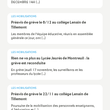
e
DECEMBRE 14H (…)
s
LES MOBILISATIONS
E
Préavis de grève le 8/12 au collège Lenain de
Tillemont
Les membres de l’équipe éducative, réunis en assemblée
n
générale ce jour, ont (…)
s
LES MOBILISATIONS
Rien ne va plus au Lycée Jaurès de Montreuil : la
e
grève est reconduite
En grève jeudi 17 novembre, les surveillants et les
i
professeurs du lycée (…)
g
LES MOBILISATIONS
Préavis de grève le 22/11 au collège Lenain de
n
Tillemont
Poursuite de la mobilisation des personnels enseignants,
d ?éducation et (…)