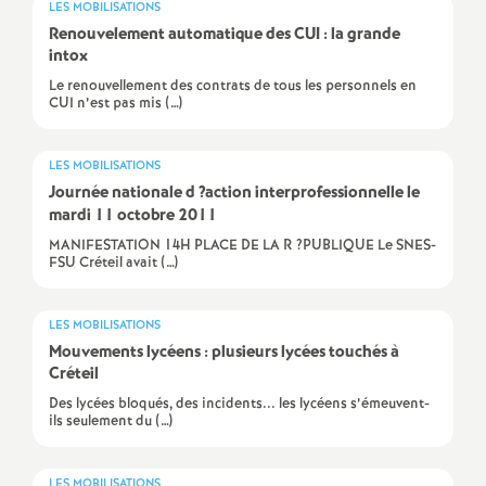
LES MOBILISATIONS
e
Renouvelement automatique des
CUI
: la grande
intox
c
Le renouvellement des contrats de tous les personnels en
CUI n’est pas mis (…)
o
LES MOBILISATIONS
n
Journée nationale d
?action interprofessionnelle le
mardi 11 octobre 2011
d
MANIFESTATION 14H PLACE DE LA R ?PUBLIQUE Le SNES-
FSU Créteil avait (…)
d
LES MOBILISATIONS
e
Mouvements lycéens : plusieurs lycées touchés à
Créteil
g
Des lycées bloqués, des incidents... les lycéens s’émeuvent-
ils seulement du (…)
r
LES MOBILISATIONS