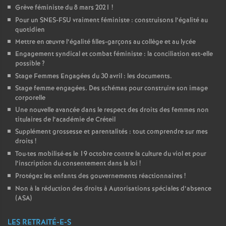
Grève féministe du 8 mars 2021
!
Pour un
SNES
-
FSU
vraiment féministe : construisons l’égalité au
quotidien
Mettre en œuvre l’égalité filles-garçons au collège et au lycée
Engagement syndical et combat féministe : la conciliation est-elle
possible
?
Stage Femmes Engagées du 30 avril : les documents.
Stage femme engagées. Des schémas pour construire son image
corporelle
Une nouvelle avancée dans le respect des droits des femmes non
titulaires de l’académie de Créteil
Supplément grossesse et parentalités : tout comprendre sur mes
droits
!
Tou
·
tes mobilisé
·
es le 19 octobre contre la culture du viol et pour
l’inscription du consentement dans la loi
!
Protégez les enfants des gouvernements réactionnaires
!
Non à la réduction des droits à Autorisations spéciales d’absence
(
ASA
)
LES RETRAITÉ-E-S