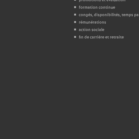
promotions et évaluation
formation continue
congés, disponibilités, temps par
rémunérations
action sociale
fin de carrière et retraite