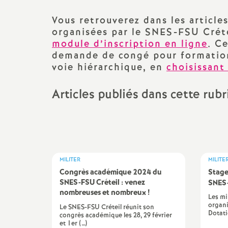
promotions et 
Non-titulaires
Vous retrouverez dans les article
organisées par le
SNES
-
FSU
Créte
formation cont
module d’inscription en ligne
. C
PsyEN-
EDO
et
DCIO
t
demande de congé pour formation 
congés, disponi
voie hiérarchique, en
choisissant
Assistants d’éducation
partiels
i
Articles publiés dans cette rub
AESH
rémunérations
action sociale
fin de carrière e
MILITER
MILITE
Congrès académique 2024 du
Stage
l
SNES
-
FSU
Créteil : venez
SNES
nombreuses et nombreux
!
Les mi
organi
Le SNES-FSU Créteil réunit son
Dotati
congrès académique les 28, 29 février
et 1er (…)