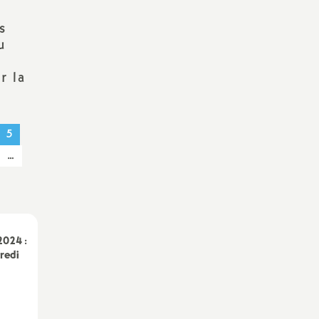
Technique Académique
s
outils pour les militant-e-s
u
Groupe
LGBTQIA
+
r la
élections professionnelles
5
…
2024 :
redi