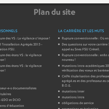
T
Plan du site
o
u
RSONNELS
LA CARRIÈRE ET LES MUTS
ture des
VS
: La vigilance s’impose
!
Rupture conventionnelle : Où en
d
?installation Agrégés 2015 -
Des questions sur votre carrière
ration
FSU
.
appel au Snes
FSU
Créteil.
ure des états
VS
: la vigilance
Rupture conventionnelle : enfin 
ose
!
nouveau
!
ure des états
VS
: la vigilance
Mutations intra-académiques 20
ose
!
vérification des voeux et barème
CAPA
titularisation des professe
agrégé.es et des professeur.es ce
B.O.E.
seur-e-s documentalistes
mutations inter
tulaires
mutations intra
-
EDO
et
DCIO
obligations de service
ants d’éducation