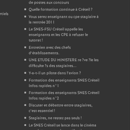
de postes aux concours
Quelle formation continue à Créteil
?
tiels
Vous serez enseignant ou cpe stagiaire à
la rentrée 2011
Le
SNES
-
FSU
Créteil appelle les
enseignants et les
CPE
à refuser le
tutorat
!
Entretien avec des chefs
d’établissements.
UNE
ETUDE
DU
MINISTERE
re
?ve
?le les
difficulte
?s des stagiaires...
Y-a-t-il un pilote dans l’avion
?
Formation des enseignants
SNES
Créteil
Infos rapides n°1
Formation des enseignants
SNES
Créteil
Infos rapides n°2
Discuter et débattre entre stagiaires,
c’est essentiel
!
Stagiaires, ne restez pas seuls
!
Le
SNES
Créteil se lance dans le cinéma