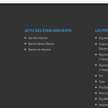
ACTU DES ÉTABLISSEMENTS
LES PE
r
Val-de-Marne
Signa
Seine-Saint-Denis
Capa 
Décla
s
Seine-et-Marne
Signat
s’imp
Signat
s’imp
Tzr
Cpe
Profes
Non-ti
PsyEN
Assist