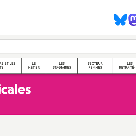
S
y
n
d
RE ET LES
LE
LES
SECTEUR
LES
TS
MÉTIER
STAGIAIRES
FEMMES
RETRAITÉ-
cales
c
collège
a
lycée
service
questions transversales et
contenus