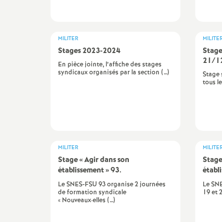
MILITER
MILITE
Stages 2023-2024
Stage
21/12
En pièce jointe, l’affiche des stages
syndicaux organisés par la section (…)
Stage 
tous l
t
s
MILITER
MILITE
Stage «
Agir dans son
Stage
établissement
» 93.
établ
Le SNES-FSU 93 organise 2 journées
Le SNE
de formation syndicale
19 et 
« Nouveaux·elles (…)