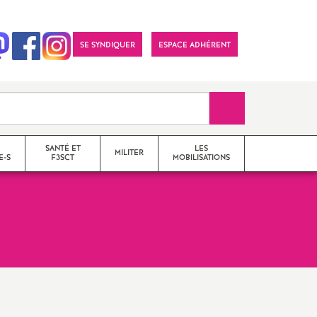
SE SYNDIQUER
ESPACE ADHÉRENT
Recherche sur le 
SANTÉ ET
LES
MILITER
E-S
F3SCT
MOBILISATIONS
formations syndicales
le snes-fsu et son
fonctionnement
Vos élu-e-s en Comité