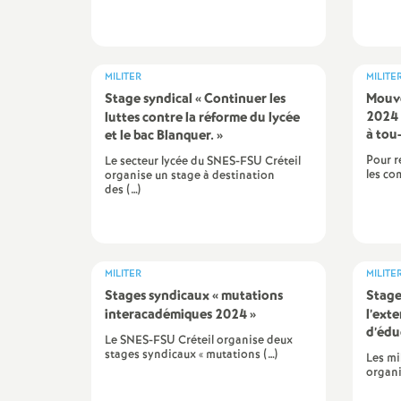
s
MILITER
MILITE
Stage syndical «
Continuer les
Mouv
2024 
luttes contre la réforme du lycée
à tou
et le bac Blanquer.
»
Pour r
Le secteur lycée du SNES-FSU Créteil
les co
organise un stage à destination
s
des (…)
MILITER
MILITE
i
Stages syndicaux «
mutations
Stage
interacadémiques 2024
»
l’ext
d’édu
Le SNES-FSU Créteil organise deux
stages syndicaux « mutations (…)
Les mi
organi