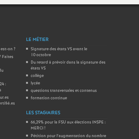
LE MÉTIER
 est-on
?
Signature des états
VS
avant le
10 octobre
? Faites
Du retard à prévoir dans la signature des
états
VS
du
collège
lycée
24 :
s
questions transversales et contenus
ur.es
formation continue
rtifié.es
LES STAGIAIRES
66,29% pour la
FSU
aux élections
INSPE
:
MERCI
!
Pétition pour l’augmentation du nombre