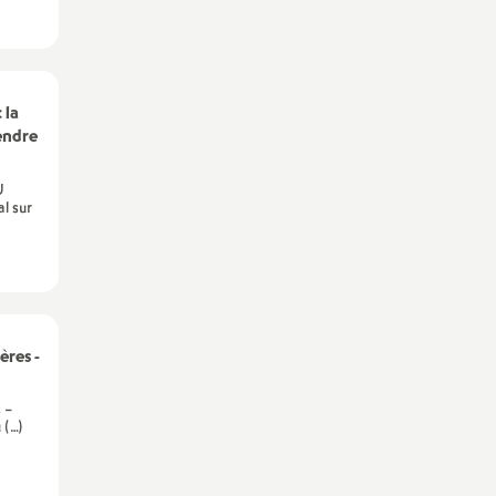
 la
endre
U
l sur
ères -
 –
 (…)