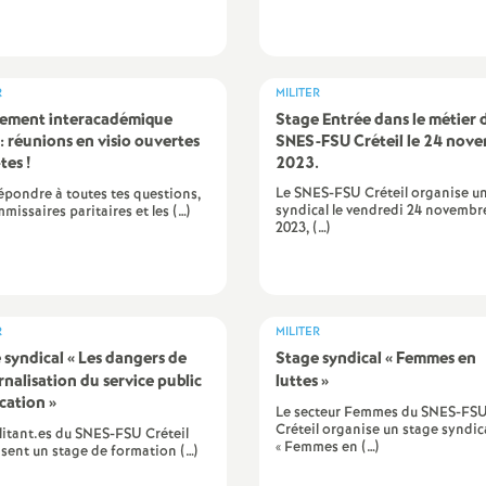
e
R
MILITER
ement interacadémique
E
Stage Entrée dans le métier 
: réunions en visio ouvertes
SNES
-
FSU
Créteil le 24 nov
-tes
!
2023.
n
Le SNES-FSU Créteil organise u
épondre à toutes tes questions,
syndical le vendredi 24 novembr
mmissaires paritaires et les (…)
2023, (…)
e
R
MILITER
 syndical «
Les dangers de
Stage syndical «
Femmes en
ernalisation du service public
luttes
»
g
cation
»
Le secteur Femmes du SNES-FS
Créteil organise un stage syndic
litant.es du SNES-FSU Créteil
« Femmes en (…)
n
sent un stage de formation (…)