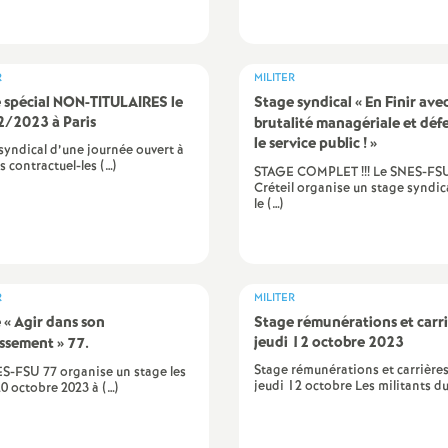
e
m
R
MILITER
 spécial
NON
-
TITULAIRES
le
Stage syndical «
En Finir avec
e
/2023 à Paris
brutalité managériale et déf
le service public
!
»
syndical d’une journée ouvert à
es contractuel-les (…)
n
STAGE COMPLET !!! Le SNES-FS
Créteil organise un stage syndica
le (…)
R
MILITER
 «
Agir dans son
Stage rémunérations et carri
d
jeudi 12 octobre 2023
issement
» 77.
Stage rémunérations et carrières
S-FSU 77 organise un stage les
e
jeudi 12 octobre Les militants du
20 octobre 2023 à (…)
S