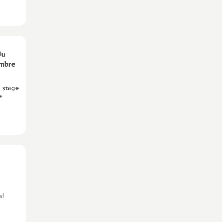
du
embre
n stage
e
U
al