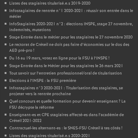
Listes des stagiaires titularisé.e.s 2019-2020
Infostagiaires de rentrée n°1 2020-2021 : réussir son entrée dans le
métier
InfoStagiaires 2020-2021 n°2 : élections
INSPE
, stage 27 novembre,
indemnités, mutations
Stage Entrée dans le métier pour les stagiaires le 27 novembre 2020
Le rectorat de Créteil ne doit pas faire d’économies sur le dos des
AED
pré-pro
!
Du 16 au 19 mars, votez en ligne pour la
FSU
à l’
INSPE
!
Stage Entrée dans le Métier pour les stagiaires le 26 mars 2021
Tout savoir sur l’entretien professionnel/oral de titularisation
Elections à l’
INSPE
: la
FSU
première
Infostagiaires n°3 2020-2021 : Titularisation des stagiaires, se
projeter vers la rentrée prochaine
Quel concours et quelle formation pour devenir enseignant
? La
FSU
décrypte la réforme
Enseignant-es et
CPE
stagiaires affecté-es dans l’académie de
Créteil 2021-2022
Contractuel-les alternant-es : le
SNES
-
FSU
Créteil à tes côtés
!
Listes des stagiaires titularisé.e.s 2020-2021