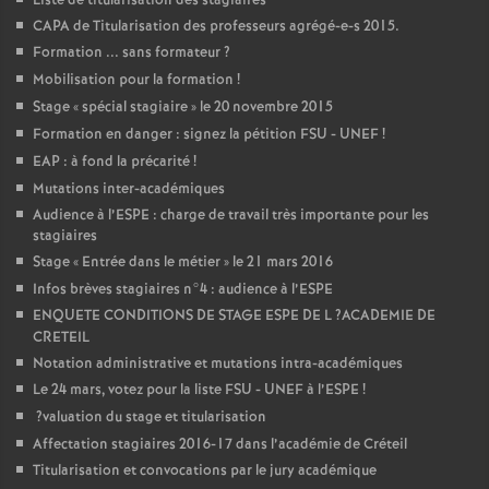
Liste de titularisation des stagiaires
CAPA
de Titularisation des professeurs agrégé-e-s 2015.
Formation ... sans formateur
?
Mobilisation pour la formation
!
Stage «
spécial stagiaire
» le 20 novembre 2015
Formation en danger : signez la pétition
FSU
-
UNEF
!
EAP
: à fond la précarité
!
Mutations inter-académiques
Audience à l’
ESPE
: charge de travail très importante pour les
stagiaires
Stage «
Entrée dans le métier
» le 21 mars 2016
Infos brèves stagiaires n°4 : audience à l’
ESPE
ENQUETE
CONDITIONS
DE
STAGE
ESPE
DE
L
?
ACADEMIE
DE
CRETEIL
Notation administrative et mutations intra-académiques
Le 24 mars, votez pour la liste
FSU
-
UNEF
à l’
ESPE
!
?valuation du stage et titularisation
Affectation stagiaires 2016-17 dans l’académie de Créteil
Titularisation et convocations par le jury académique