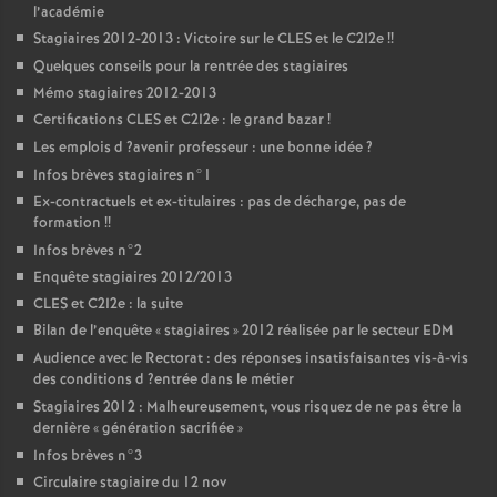
l’académie
Stagiaires 2012-2013 : Victoire sur le
CLES
et le C2I2e
!!
Quelques conseils pour la rentrée des stagiaires
Mémo stagiaires 2012-2013
Certifications
CLES
et C2I2e : le grand bazar
!
Les emplois d
?avenir professeur : une bonne idée
?
Infos brèves stagiaires n°1
Ex-contractuels et ex-titulaires : pas de décharge, pas de
formation
!!
Infos brèves n°2
Enquête stagiaires 2012/2013
CLES
et C2I2e : la suite
Bilan de l’enquête «
stagiaires
» 2012 réalisée par le secteur
EDM
Audience avec le Rectorat : des réponses insatisfaisantes vis-à-vis
des conditions d
?entrée dans le métier
Stagiaires 2012 : Malheureusement, vous risquez de ne pas être la
dernière «
génération sacrifiée
»
Infos brèves n°3
Circulaire stagiaire du 12 nov