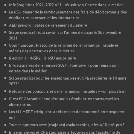
InfoStagiaires 2021-2022 n°1 : réussir son Entrée dans le métier
La
FSU
demande le remboursement des frais de déplacements des
étudiant-es contractuel-les alternant-es
!
AED
pré-pro : dates de versement du salaire
Stage syndical : tout savoir sur l’année de stage le 26 novembre
2021
Communiqué : Fiasco de la réforme de la formation initiale et
mépris des entrant-es dans le métier
Élection à l’
INSPE
: la
FSU
majoritaire
Infostagiaires de la rentrée 2024 : Tout savoir pour réussir son
entrée dans le métier
Stage syndical pour les enseignant-es et
CPE
stagiaires le 10 mars
2022
!
Réforme des concours et de la formation initiale : y voir plus clair
!
C’est l’ECAtombe : enquête sur les étudiant-es contractuel-les
alternant-es
Les M1
MEEF
critiquent la réforme et demandent à être respecté-
es
!
Tout ce que vous avez (toujours) voulu savoir sur les
AED
pré-pro
!
Enseignant-es et
CPE
stagiaires affecté-es dans l’académie de