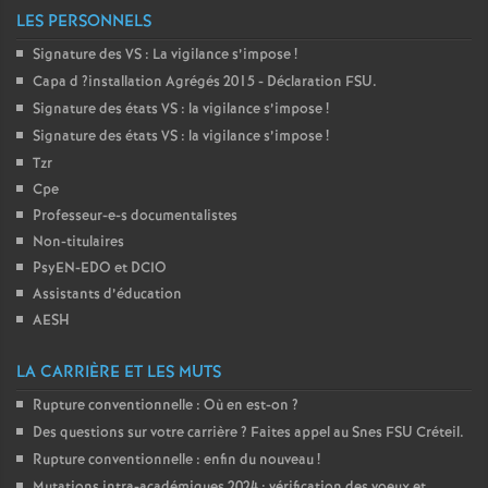
LES PERSONNELS
Signature des
VS
: La vigilance s’impose
!
Capa d
?installation Agrégés 2015 - Déclaration
FSU
.
Signature des états
VS
: la vigilance s’impose
!
Signature des états
VS
: la vigilance s’impose
!
Tzr
Cpe
Professeur-e-s documentalistes
Non-titulaires
PsyEN-
EDO
et
DCIO
Assistants d’éducation
AESH
LA CARRIÈRE ET LES MUTS
Rupture conventionnelle : Où en est-on
?
Des questions sur votre carrière
? Faites appel au Snes
FSU
Créteil.
Rupture conventionnelle : enfin du nouveau
!
Mutations intra-académiques 2024 : vérification des voeux et