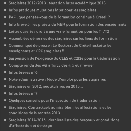
Stagiaires 2012/2013 : Mutation inter académique 2013
Infos pratiques mutations inter pour les stagiaires
PAF
: que pensez-vous de la formation continue à Créteil
?
Info brève 5 : les projets du
MEN
pour la formation des enseignants
Lettre ouverte : droit à une vraie formation pour les T1/T2
Assemblées générales des stagiaires sur les lieux de formation
Communiqué de presse : Le Rectorat de Créteil rackette les
enseignants et
CPE
stagiaires
!!
Suspension de l’exigence du
CLES
et C2I2e pour la titularisation
Compte rendu des
AG
à Torcy des 4, 5 et 7 février
Infos brèves n°6
Note administrative : Mode d’emploi pour les stagiaires
Stagiaires en 2012, néotitulaires en 2013...
Infos brèves n°7
Quelques conseils pour l’inspection de titularisation
Stagiaires, Contractuels admissibles : les affectations et les
conditions de la rentrée 2013
Stagiaires 2014-2015 : dernière liste des berceaux et conditions
d’affectation et de stage