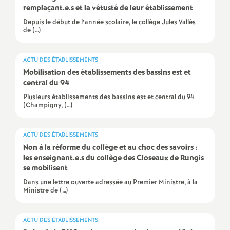
remplaçant.e.s et la vétusté de leur établissement
é
Depuis le début de l’année scolaire, le collège Jules Vallès
de (…)
O
ACTU DES ÉTABLISSEMENTS
r
Mobilisation des établissements des bassins est et
central du 94
l
Plusieurs établissements des bassins est et central du 94
(Champigny, (…)
é
ACTU DES ÉTABLISSEMENTS
a
Non à la réforme du collège et au choc des savoirs :
les enseignant.e.s du collège des Closeaux de Rungis
se mobilisent
n
Dans une lettre ouverte adressée au Premier Ministre, à la
Ministre de (…)
s
T
ACTU DES ÉTABLISSEMENTS