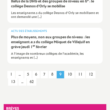
e
Refus de la
DHG
et des groupes de niveau en 6
: le
collège Desnos d’Orly se mobilise
o
Les enseignante.s du collège Desnos d’Orly se mobilisent et
ont demandé une (…)
u
ACTU DES ÉTABLISSEMENTS
r
Plus de moyens, non aux groupes de niveau : les
enseignant.e.s du collège Môquet de Villejuif en
s
er
grève jeudi 1
février
A l’image de nombreux collèges de l’académie, les
enseignants et (…)
1
…
5
6
7
8
9
10
11
12
13
…
62
BRÈVES