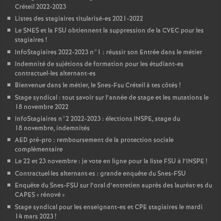
Créteil 2022-2023
Listes des stagiaires titularisé-es 2021-2022
Le
SNES
et la
FSU
obtiennent la suppression de la
CVEC
pour les
stagiaires
!
InfoStagiaires 2022-2023 n°1 : réussir son Entrée dans le métier
Indemnité de sujétions de formation pour les étudiant-es
contractuel-les alternant-es
Bienvenue dans le métier, le Snes-Fsu Créteil à tes côtés
!
Stage syndical : tout savoir sur l’année de stage et les mutations le
18 novembre 2022
InfoStagiaires n°2 2022-2023 : élections
INSPE
, stage du
18 novembre, indemnités
AED
pré-pro : remboursement de la protection sociale
complémentaire
Le 22 et 23 novembre : je vote en ligne pour la liste
FSU
à l’
INSPE
!
Contractuel
·
les alternant
·
es : grande enquête du Snes-
FSU
Enquête du Snes-
FSU
sur l’oral d’entretien auprès des lauréat•es du
CAPES
«
rénové
»
Stage syndical pour les enseignant-es et
CPE
stagiaires le mardi
14 mars 2023
!