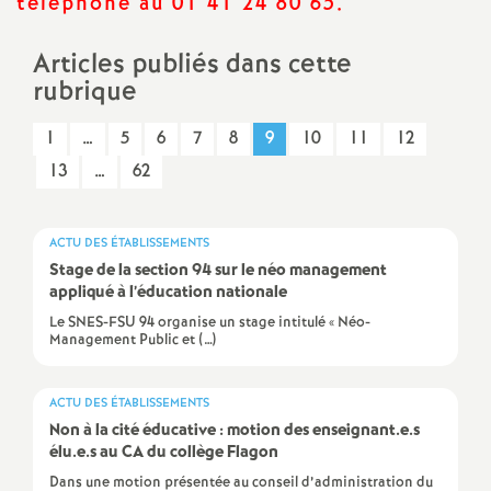
téléphone au 01 41 24 80 65.
a
Articles publiés dans cette
rubrique
t
1
…
5
6
7
8
9
10
11
12
i
13
…
62
o
ACTU DES ÉTABLISSEMENTS
n
Stage de la section 94 sur le néo management
appliqué à l’éducation nationale
a
Le SNES-FSU 94 organise un stage intitulé « Néo-
Management Public et (…)
l
ACTU DES ÉTABLISSEMENTS
d
Non à la cité éducative : motion des enseignant.e.s
élu.e.s au
CA
du collège Flagon
Dans une motion présentée au conseil d’administration du