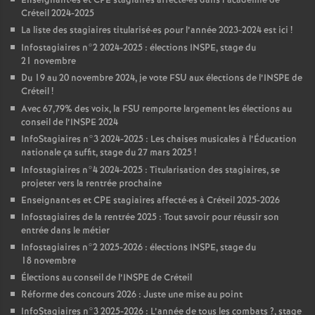
Enseignant
·
es et
CPE
stagiaires affecté
·
es dans l’académie de
Créteil 2024-2025
La liste des stagiaires titularisé
·
es pour l’année 2023-2024 est ici
!
Infostagiaires n°2 2024-2025 : élections
INSPE
, stage du
21 novembre
Du 19 au 20 novembre 2024, je vote
FSU
aux élections de l’
INSPE
de
Créteil
!
Avec 67,79% des voix, la
FSU
remporte largement les élections au
conseil de l’
INSPE
2024
InfoStagiaires n°3 2024-2025 : Les chaises musicales à l’Éducation
nationale ça suffit, stage du 27 mars 2025
!
Infostagiaires n°4 2024-2025 : Titularisation des stagiaires, se
projeter vers la rentrée prochaine
Enseignant
·
es et
CPE
stagiaires affecté
·
es à Créteil 2025-2026
Infostagiaires de la rentrée 2025 : Tout savoir pour réussir son
entrée dans le métier
Infostagiaires n°2 2025-2026 : élections
INSPE
, stage du
18 novembre
Élections au conseil de l’
INSPE
de Créteil
Réforme des concours 2026 : Juste une mise au point
InfoStagiaires n°3 2025-2026 : L’année de tous les combats
?, stage