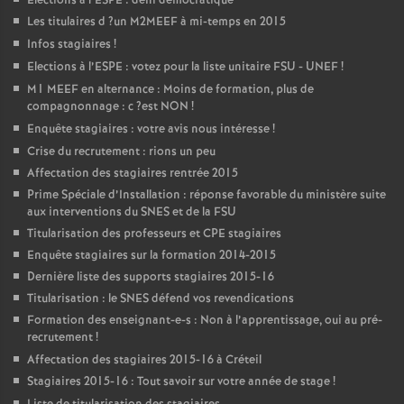
Elections à l’
ESPE
: déni démocratique
Les titulaires d
?un
M2MEEF
à mi-temps en 2015
Infos stagiaires
!
Elections à l’
ESPE
: votez pour la liste unitaire
FSU
-
UNEF
!
M1
MEEF
en alternance : Moins de formation, plus de
compagnonnage : c
?est
NON
!
Enquête stagiaires : votre avis nous intéresse
!
Crise du recrutement : rions un peu
Affectation des stagiaires rentrée 2015
Prime Spéciale d’Installation : réponse favorable du ministère suite
aux interventions du
SNES
et de la
FSU
Titularisation des professeurs et
CPE
stagiaires
Enquête stagiaires sur la formation 2014-2015
Dernière liste des supports stagiaires 2015-16
Titularisation : le
SNES
défend vos revendications
Formation des enseignant-e-s : Non à l’apprentissage, oui au pré-
recrutement
!
Affectation des stagiaires 2015-16 à Créteil
Stagiaires 2015-16 : Tout savoir sur votre année de stage
!