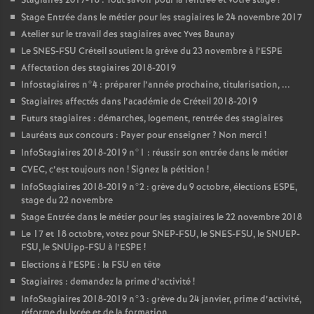
Stagiaires 2017-18 : Tout savoir pour la rentrée et votre stage
!
Stage Entrée dans le métier pour les stagiaires le 24 novembre 2017
Atelier sur le travail des stagiaires avec Yves Baunay
Le
SNES
-
FSU
Créteil soutient la grève du 23 novembre à l’
ESPE
Affectation des stagiaires 2018-2019
Infostagiaires n°4 : préparer l’année prochaine, titularisation, ...
Stagiaires affectés dans l’académie de Créteil 2018-2019
Futurs stagiaires : démarches, logement, rentrée des stagiaires
Lauréats aux concours : Payer pour enseigner
? Non merci
!
InfoStagiaires 2018-2019 n°1 : réussir son entrée dans le métier
CVEC
, c’est toujours non
! Signez la pétition
!
InfoStagiaires 2018-2019 n°2 : grève du 9 octobre, élections
ESPE
,
stage du 22 novembre
Stage Entrée dans le métier pour les stagiaires le 22 novembre 2018
Le 17 et 18 octobre, votez pour
SNEP
-
FSU
, le
SNES
-
FSU
, le
SNUEP
-
FSU
, le SNUipp-
FSU
à l’
ESPE
!
Elections à l’
ESPE
: la
FSU
en tête
Stagiaires : demandez la prime d’activité
!
InfoStagiaires 2018-2019 n°3 : grève du 24 janvier, prime d’activité,
réforme du lycée et de la formation