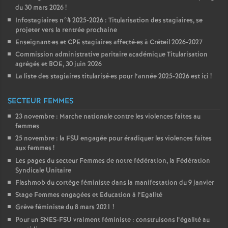
du 30 mars 2026
!
Infostagiaires n°4 2025-2026 : Titularisation des stagiaires, se
projeter vers la rentrée prochaine
Enseignant
·
es et
CPE
stagiaires affecté
·
es à Créteil 2026-2027
Commission administrative paritaire académique Titularisation
agrégés et
BOE
, 30 juin 2026
La liste des stagiaires titularisé
·
es pour l’année 2025-2026 est ici
!
SECTEUR FEMMES
23 novembre : Marche nationale contre les violences faites au
femmes
25 novembre : la
FSU
engagée pour éradiquer les violences faites
aux femmes
!
Les pages du secteur Femmes de notre fédération, la Fédération
Syndicale Unitaire
Flashmob du cortège féministe dans la manifestation du 9 janvier
Stage Femmes engagées et Education à l’Egalité
Grève féministe du 8 mars 2021
!
Pour un
SNES
-
FSU
vraiment féministe : construisons l’égalité au