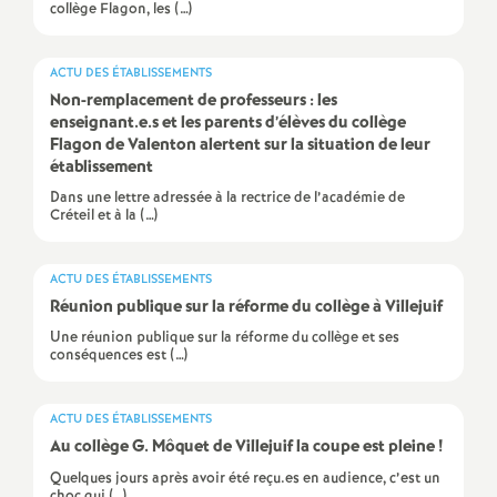
e
collège Flagon, les (…)
s
ACTU DES ÉTABLISSEMENTS
Non-remplacement de professeurs : les
E
enseignant.e.s et les parents d’élèves du collège
Flagon de Valenton alertent sur la situation de leur
n
établissement
Dans une lettre adressée à la rectrice de l’académie de
s
Créteil et à la (…)
e
ACTU DES ÉTABLISSEMENTS
Réunion publique sur la réforme du collège à Villejuif
i
Une réunion publique sur la réforme du collège et ses
conséquences est (…)
g
ACTU DES ÉTABLISSEMENTS
n
Au collège G. Môquet de Villejuif la coupe est pleine
!
Quelques jours après avoir été reçu.es en audience, c’est un
choc qui (…)