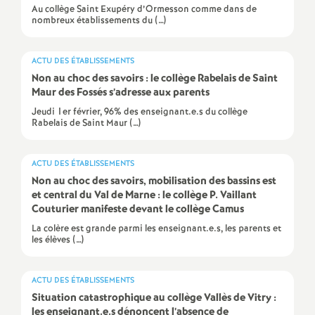
e
Au collège Saint Exupéry d’Ormesson comme dans de
nombreux établissements du (…)
c
ACTU DES ÉTABLISSEMENTS
Non au choc des savoirs : le collège Rabelais de Saint
o
Maur des Fossés s’adresse aux parents
Jeudi 1er février, 96% des enseignant.e.s du collège
n
Rabelais de Saint Maur (…)
d
ACTU DES ÉTABLISSEMENTS
Non au choc des savoirs, mobilisation des bassins est
d
et central du Val de Marne : le collège P. Vaillant
Couturier manifeste devant le collège Camus
e
La colère est grande parmi les enseignant.e.s, les parents et
les élèves (…)
g
ACTU DES ÉTABLISSEMENTS
r
Situation catastrophique au collège Vallès de Vitry :
les enseignant.e.s dénoncent l’absence de