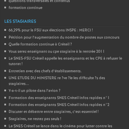
questions transversales et contenus
formation continue
LES STAGIAIRES
66,29% pour la
FSU
aux élections
INSPE
:
MERCI
!
Pétition pour l’augmentation du nombre de postes aux concours
Quelle formation continue à Créteil
?
Vous serez enseignant ou cpe stagiaire à la rentrée 2011
Le
SNES
-
FSU
Créteil appelle les enseignants et les
CPE
à refuser le
tutorat
!
Entretien avec des chefs d’établissements.
UNE
ETUDE
DU
MINISTERE
re
?ve
?le les difficulte
?s des
stagiaires...
Y-a-t-il un pilote dans l’avion
?
Formation des enseignants
SNES
Créteil Infos rapides n°1
Formation des enseignants
SNES
Créteil Infos rapides n°2
Discuter et débattre entre stagiaires, c’est essentiel
!
Stagiaires, ne restez pas seuls
!
Le
SNES
Créteil se lance dans le cinéma pour lutter contre les