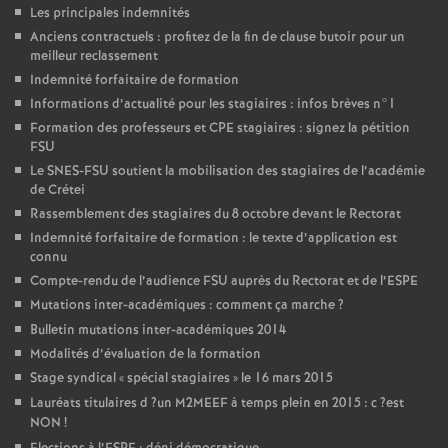
Les principales indemnités
Anciens contractuels : profitez de la fin de clause butoir pour un
meilleur reclassement
Indemnité forfaitaire de formation
Informations d’actualité pour les stagiaires : infos brèves n°1
Formation des professeurs et
CPE
stagiaires : signez la pétition
FSU
Le
SNES
-
FSU
soutient la mobilisation des stagiaires de l’académie
de Crétei
Rassemblement des stagiaires du 8 octobre devant le Rectorat
Indemnité forfaitaire de formation : le texte d’application est
connu
Compte-rendu de l’audience
FSU
auprès du Rectorat et de l’
ESPE
Mutations inter-académiques : comment ça marche
?
Bulletin mutations inter-académiques 2014
Modalités d’évaluation de la formation
Stage syndical «
spécial stagiaires
» le 16 mars 2015
Lauréats titulaires d
?un
M2MEEF
à temps plein en 2015 : c
?est
NON
!