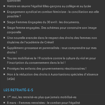
quotidien
Mettre en œuvre l’égalité filles-garçons au collège et au lycée
Engagement syndical et combat féministe : la conciliation est-elle
possible
?
Stage Femmes Engagées du 30 avril : les documents.
Stage femme engagées. Des schémas pour construire son image
corporelle
Une nouvelle avancée dans le respect des droits des femmes non
titulaires de l’académie de Créteil
Supplément grossesse et parentalités : tout comprendre sur mes
droits
!
Tou
·
tes mobilisé
·
es le 19 octobre contre la culture du viol et pour
l’inscription du consentement dans la loi
!
Protégez les enfants des gouvernements réactionnaires
!
Non à la réduction des droits à Autorisations spéciales d’absence
(
ASA
)
LES RETRAITÉ-E-S
er
1
mai, les retraité-es plus que jamais mobilisé-es
8 mars - Femmes retraitées : le combat pour l’égalité