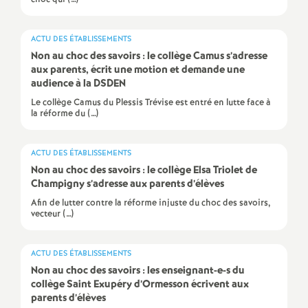
e
m
ACTU DES ÉTABLISSEMENTS
Non au choc des savoirs : le collège Camus s’adresse
aux parents, écrit une motion et demande une
e
audience à la
DSDEN
Le collège Camus du Plessis Trévise est entré en lutte face à
n
la réforme du (…)
t
ACTU DES ÉTABLISSEMENTS
Non au choc des savoirs : le collège Elsa Triolet de
s
Champigny s’adresse aux parents d’élèves
Afin de lutter contre la réforme injuste du choc des savoirs,
d
vecteur (…)
e
ACTU DES ÉTABLISSEMENTS
Non au choc des savoirs : les enseignant-e-s du
S
collège Saint Exupéry d’Ormesson écrivent aux
parents d’élèves