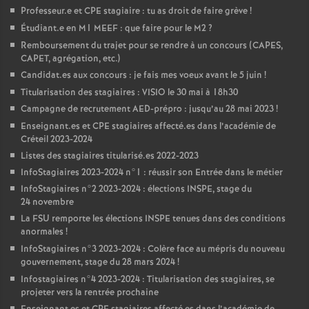
Professeur.e et
CPE
stagiaire : tu as droit de faire grève
!
Étudiant.e en M1
MEEF
: que faire pour le M2
?
Remboursement du trajet pour se rendre à un concours (
CAPES
,
CAPET
, agrégation, etc.)
Candidat.es aux concours : je fais mes voeux avant le 5 juin
!
Titularisation des stagiaires :
VISIO
le 30 mai à 18h30
Campagne de recrutement
AED
-prépro : jusqu’au 28 mai 2023
!
Enseignant.es et
CPE
stagiaires affecté.es dans l’académie de
Créteil 2023-2024
Listes des stagiaires titularisé.es 2022-2023
InfoStagiaires 2023-2024 n°1 : réussir son Entrée dans le métier
InfoStagiaires n°2 2023-2024 : élections
INSPE
, stage du
24 novembre
La
FSU
remporte les élections
INSPE
tenues dans des conditions
anormales
!
InfoStagiaires n°3 2023-2024 : Colère face au mépris du nouveau
gouvernement, stage du 28 mars 2024
!
Infostagiaires n°4 2023-2024 : Titularisation des stagiaires, se
projeter vers la rentrée prochaine