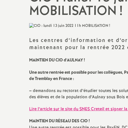
promotions et 
MOBILISATION
!
Non-titulaires
formation cont
PsyEN-
EDO
et
DCIO
t
congés, disponi
Assistants d’éducation
partiels
Les centres d’information et d’or
i
maintenant pour la rentrée 2022 
AESH
rémunérations
MAINTIEN
DU
CIO
d’
AULNAY
!
action sociale
Une autre rentrée est possible pour les collègues, P
de Tremblay en France :
fin de carrière e
–
demandons au rectorat d’étudier toutes les sol
des élèves et de la population d’Aulnay sous Bois e
l
Lire l’article sur le site du
SNES
Creteil et signer la
MAINTIEN
DU
RÉ
SEAU
DES
CIO
!
Une autre rentrée est possible pour les PsyEN,
DC