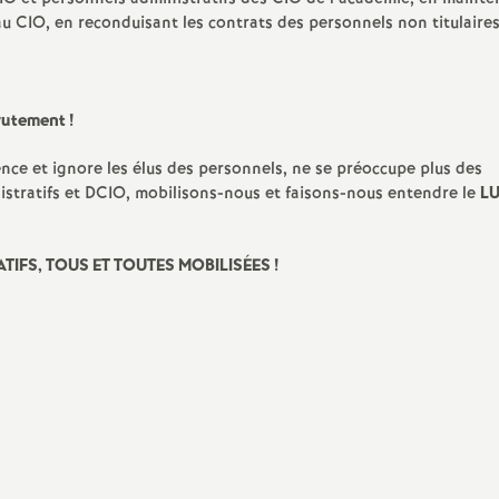
e
au
CIO
, en reconduisant les contrats des personnels non titulaires
crutement
!
E
ce et ignore les élus des personnels, ne se préoccupe plus des
n
stratifs et
DCIO
, mobilisons-nous et faisons-nous entendre le
LU
ATIFS
,
TOUS
ET
TOUTES
MOBILIS
É
ES
!
e
g
n