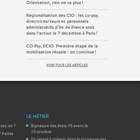
Orientation, rien ne va plus
!
Régionalisation des
CIO
: les co-psy,
directrices/teurs et personnels
administratifs d’Ile de France sont
dans l’action le 7 décembre à Paris
!
CO
-Psy,
DCIO
. Première étape de la
mobilisation réussie : on continue
!
VOIR TOUS LES ARTICLES
LE MÉTIER
 est-on
?
Signature des états
VS
avant le
10 octobre
? Faites
Du retard à prévoir dans la signature des