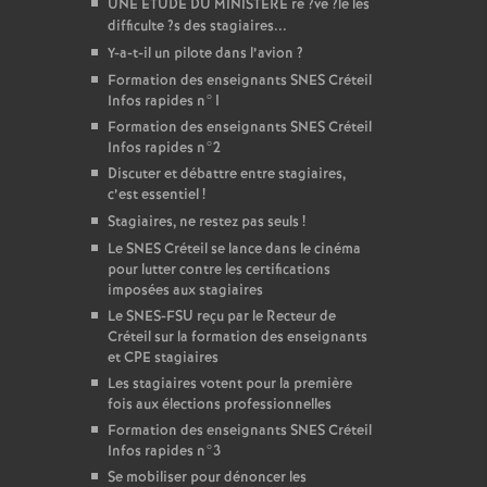
UNE
ETUDE
DU
MINISTERE
re
?ve
?le les
difficulte
?s des stagiaires...
Y-a-t-il un pilote dans l’avion
?
Formation des enseignants
SNES
Créteil
Infos rapides n°1
Formation des enseignants
SNES
Créteil
Infos rapides n°2
Discuter et débattre entre stagiaires,
c’est essentiel
!
Stagiaires, ne restez pas seuls
!
Le
SNES
Créteil se lance dans le cinéma
pour lutter contre les certifications
imposées aux stagiaires
Le
SNES
-
FSU
reçu par le Recteur de
Créteil sur la formation des enseignants
et
CPE
stagiaires
Les stagiaires votent pour la première
fois aux élections professionnelles
Formation des enseignants
SNES
Créteil
Infos rapides n°3
Se mobiliser pour dénoncer les