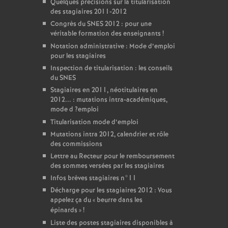
Quelques précisions sur la titularisation
des stagiaires 2011-2012
Congrès du
SNES
2012 : pour une
véritable formation des enseignants
!
Notation administrative : Mode d’emploi
pour les stagiaires
Inspection de titularisation : les conseils
du
SNES
Stagiaires en 2011, néotitulaires en
2012... : mutations intra-académiques,
mode d
?emploi
Titularisation mode d’emploi
Mutations intra 2012, calendrier et rôle
des commissions
Lettre au Recteur pour le remboursement
des sommes versées par les stagiaires
Infos brèves stagiaires n°11
Décharge pour les stagiaires 2012 : Vous
appelez ça du «
beurre dans les
épinards
»
!
Liste des postes stagiaires disponibles à