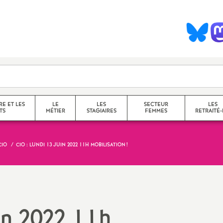
S
y
n
d
RE ET LES
LE
LES
SECTEUR
LES
TS
MÉTIER
STAGIAIRES
FEMMES
RETRAITÉ-
c
CIO
CIO
: LUNDI 13 JUIN 2022 11H
MOBILISATION
!
collège
a
lycée
service
questions transversales et
in 2022 11h
contenus