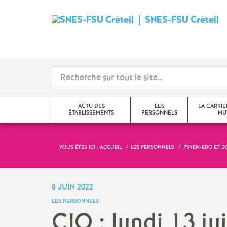
SNES
-
FSU
Créteil
ACTU DES
LES
LA CARRIÈ
ÉTABLISSEMENTS
PERSONNELS
MU
i
VOUS ÊTES ICI :
ACCUEIL
LES PERSONNELS
PSYEN-
EDO
ET
D
Val-de-Marne
Tzr
mutations inter
Seine-Saint-Denis
Cpe
mutations intra
8 JUIN 2022
t
LES PERSONNELS
Seine-et-Marne
Professeur-e-s
obligations de 
CIO
: lundi 13 ju
documentalistes