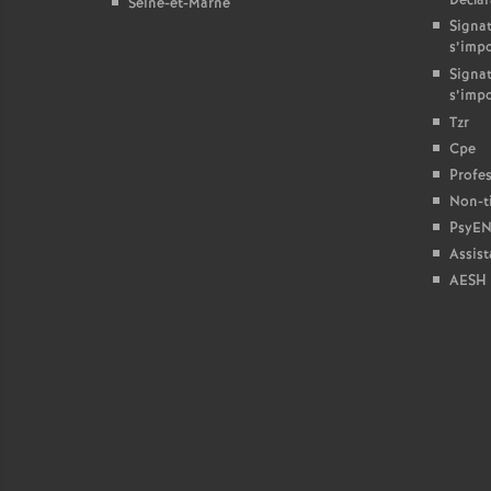
Décla
Seine-et-Marne
Signat
s’imp
Signat
s’imp
Tzr
Cpe
Profes
Non-ti
PsyEN
Assist
AESH