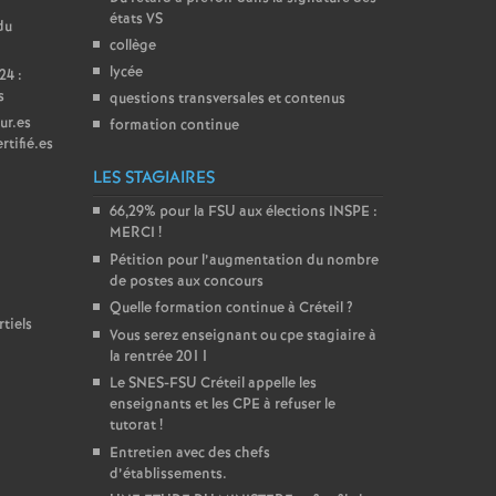
états
VS
du
collège
lycée
24 :
s
questions transversales et contenus
ur.es
formation continue
rtifié.es
LES STAGIAIRES
66,29% pour la
FSU
aux élections
INSPE
:
MERCI
!
Pétition pour l’augmentation du nombre
de postes aux concours
Quelle formation continue à Créteil
?
tiels
Vous serez enseignant ou cpe stagiaire à
la rentrée 2011
Le
SNES
-
FSU
Créteil appelle les
enseignants et les
CPE
à refuser le
tutorat
!
Entretien avec des chefs
d’établissements.