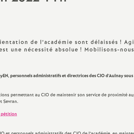
N
évaluation
formation continue
a
inue
bilités, temps
ientation de l’académie sont délaissés
! Ag
est une nécessité absolue
! Mobilisons-nou
o
n
syEN, personnels administratifs et directrices des
CIO
d’Aulnay sous 
t retraite
a
utions permettant au
CIO
de maintenir son service de proximité au
t Sevran.
 pétition
d
IO
et personnels administratifs des
CIO
de l’académie, en mainte