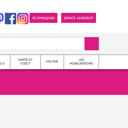
SE SYNDIQUER
ESPACE ADHÉRENT
Recherche sur le 
SANTÉ ET
LES
MILITER
E-S
F3SCT
MOBILISATIONS
formations syndicales
le snes-fsu et son
fonctionnement
Vos élu-e-s en Comité