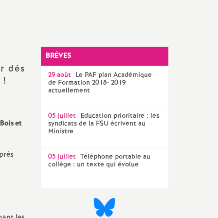
Technique Académique
outils pour les militant-e-s
Groupe
LGBTQIA
+
BRÈVES
ir dés
élections professionnelles
29 août
Le
PAF
plan Académique
s
!
de Formation 2018- 2019
actuellement
05 juillet
Education prioritaire : les
Bois et
syndicats de la
FSU
écrivent au
Ministre
près
05 juillet
Téléphone portable au
collège : un texte qui évolue
nant les