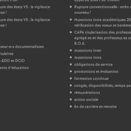
ration
FSU
.
appel au Snes
FSU
Créteil.
ure des états
VS
: la vigilance
Rupture conventionnelle : enfin 
e
ose
!
nouveau
!
ure des états
VS
: la vigilance
Mutations intra-académiques 20
c
ose
!
vérification des voeux et barème
CAPA
titularisation des professe
agrégé.es et des professeur.es ce
o
B.O.E.
seur-e-s documentalistes
mutations inter
n
tulaires
mutations intra
-
EDO
et
DCIO
obligations de service
ants d’éducation
d
promotions et évaluation
formation continue
d
congés, disponibilités, temps par
rémunérations
e
action sociale
fin de carrière et retraite
g