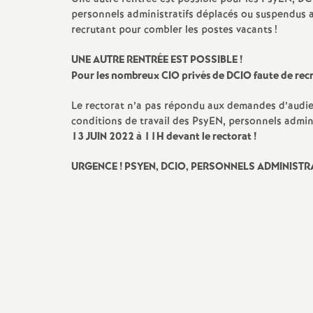
personnels administratifs déplacés ou suspendus 
recrutant pour combler les postes vacants
!
s
UNE
AUTRE
RENTR
ÉE
EST
POSSIBLE
!
Pour les nombreux
CIO
privés de
DCIO
faute de re
Le rectorat n’a pas répondu aux demandes d’audien
conditions de travail des PsyEN, personnels admini
13
JUIN
2022 à 11H devant le rectorat
!
s
URGENCE
!
PSYEN
,
DCIO
,
PERSONNELS
ADMINISTR
i