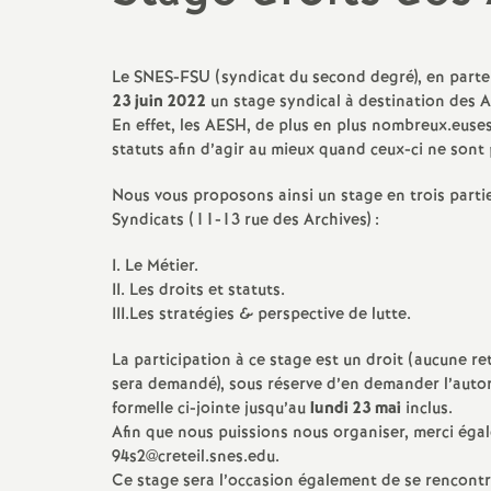
promotions et 
Non-titulaires
formation cont
Le
SNES
-
FSU
(syndicat du second degré), en parte
PsyEN-
EDO
et
DCIO
23 juin 2022
un stage syndical à destination des
A
t
En effet, les
AESH
, de plus en plus nombreux.euses 
congés, disponi
Assistants d’éducation
partiels
statuts afin d’agir au mieux quand ceux-ci ne sont 
i
Nous vous proposons ainsi un stage en trois partie
AESH
rémunérations
Syndicats (11-13 rue des Archives) :
action sociale
I. Le Métier.
II
. Les droits et statuts.
fin de carrière e
III
.Les stratégies & perspective de lutte.
La participation à ce stage est un droit (aucune r
sera demandé), sous réserve d’en demander l’autor
l
formelle ci-jointe jusqu’au
lundi 23 mai
inclus.
Afin que nous puissions nous organiser, merci égal
94s2@creteil.snes.edu.
Ce stage sera l’occasion également de se rencont