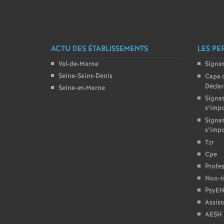
r
ACTU DES ÉTABLISSEMENTS
LES PE
Val-de-Marne
Signa
r
Seine-Saint-Denis
Capa 
Décla
Seine-et-Marne
l
Signat
s’imp
Signat
s’imp
Tzr
Cpe
Profes
Non-ti
PsyEN
s
Assist
AESH