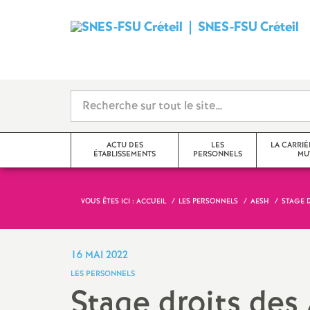
SNES
-
FSU
Créteil
ACTU DES
LES
LA CARRIÈ
ÉTABLISSEMENTS
PERSONNELS
MU
i
VOUS ÊTES ICI :
ACCUEIL
LES PERSONNELS
AESH
STAGE 
Val-de-Marne
Tzr
mutations inter
Seine-Saint-Denis
Cpe
mutations intra
16 MAI 2022
t
LES PERSONNELS
Seine-et-Marne
Professeur-e-s
obligations de 
Stage droits des
documentalistes