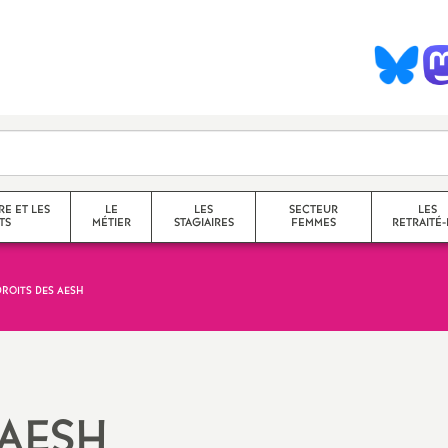
S
y
n
d
RE ET LES
LE
LES
SECTEUR
LES
TS
MÉTIER
STAGIAIRES
FEMMES
RETRAITÉ-
c
DROITS DES
AESH
collège
a
lycée
service
questions transversales et
AESH
contenus