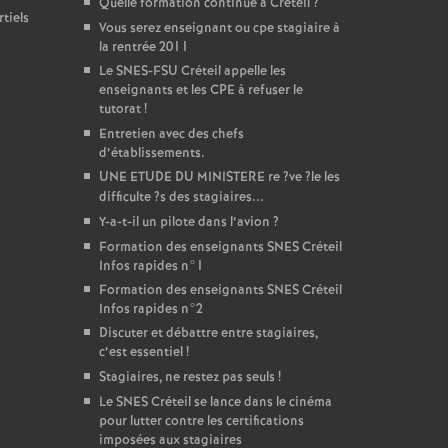
Quelle formation continue à Créteil
?
tiels
Vous serez enseignant ou cpe stagiaire à
la rentrée 2011
Le
SNES
-
FSU
Créteil appelle les
enseignants et les
CPE
à refuser le
tutorat
!
Entretien avec des chefs
d’établissements.
UNE
ETUDE
DU
MINISTERE
re
?ve
?le les
difficulte
?s des stagiaires...
Y-a-t-il un pilote dans l’avion
?
Formation des enseignants
SNES
Créteil
Infos rapides n°1
Formation des enseignants
SNES
Créteil
Infos rapides n°2
Discuter et débattre entre stagiaires,
c’est essentiel
!
Stagiaires, ne restez pas seuls
!
Le
SNES
Créteil se lance dans le cinéma
pour lutter contre les certifications
imposées aux stagiaires