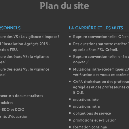
Plan du site
é
O
RSONNELS
LA CARRIÈRE ET LES MUTS
ture des
VS
: La vigilance s’impose
!
Rupture conventionnelle : Où en
d
?installation Agrégés 2015 -
Des questions sur votre carrière
ration
FSU
.
appel au Snes
FSU
Créteil.
ure des états
VS
: la vigilance
Rupture conventionnelle : enfin 
ose
!
nouveau
!
ure des états
VS
: la vigilance
Mutations intra-académiques 20
é
ose
!
vérification des voeux et barème
CAPA
titularisation des professe
a
agrégé.es et des professeur.es ce
B.O.E.
seur-e-s documentalistes
n
mutations inter
tulaires
mutations intra
-
EDO
et
DCIO
obligations de service
ants d’éducation
promotions et évaluation
formation continue