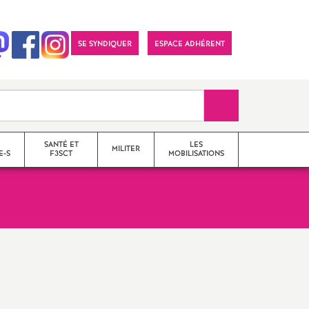
SE SYNDIQUER
ESPACE ADHÉRENT
Recherche sur le 
SANTÉ ET
LES
MILITER
E-S
F3SCT
MOBILISATIONS
formations syndicales
le snes-fsu et son
fonctionnement
Vos élu-e-s en Comité