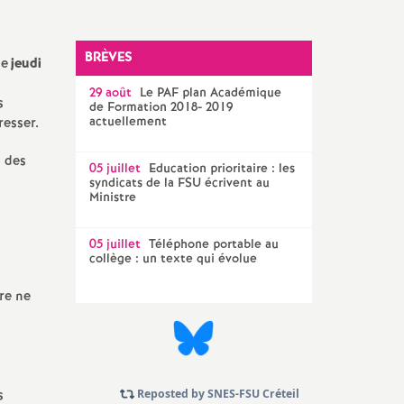
Technique Académique
outils pour les militant-e-s
BRÈVES
le
jeudi
Groupe
29 août
LGBTQIA
Le
PAF
plan Académique
+
s
de Formation 2018- 2019
actuellement
resser.
élections professionnelles
n des
05 juillet
Education prioritaire : les
syndicats de la
FSU
écrivent au
Ministre
05 juillet
Téléphone portable au
collège : un texte qui évolue
ure ne
s