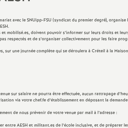
N
évaluation
formation continue
a
inue
nariat avec le SNUipp-
FSU
(syndicat du premier degré), organise 
ESH
.
et mobilisé.es, doivent pouvoir s’informer sur leurs droits et leur
bilités, temps
pas respectés et de s’organiser collectivement pour les faire prog
s, sur une journée complète qui se déroulera à Créteil à la Maiso
o
n
t retraite
a
etenue sur salaire ne pourra être effectuée, aucun rattrapage d’he
isation via votre chef.fe d’établissement en déposant la demande
ement de nous prévenir de votre venue par mail à l’adresse :
d
rer entre
AESH
et militant.es de l’école inclusive, et de préparer le