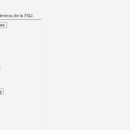
e
érents de la
FSU
.
E
n
e
g
n