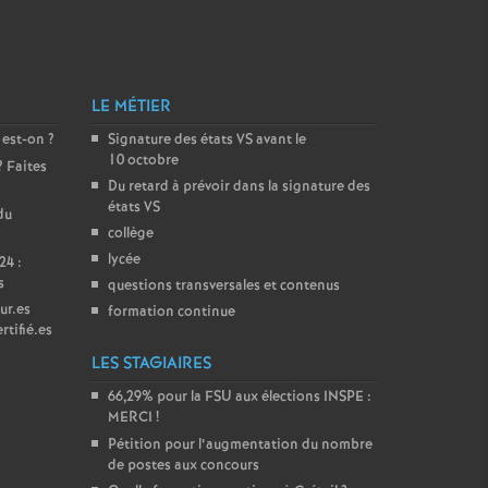
LE MÉTIER
 est-on
?
Signature des états
VS
avant le
10 octobre
? Faites
Du retard à prévoir dans la signature des
états
VS
du
collège
lycée
24 :
s
questions transversales et contenus
ur.es
formation continue
rtifié.es
LES STAGIAIRES
66,29% pour la
FSU
aux élections
INSPE
:
MERCI
!
Pétition pour l’augmentation du nombre
de postes aux concours