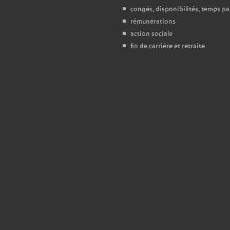
T
congés, disponibilités, temps par
rémunérations
o
action sociale
fin de carrière et retraite
u