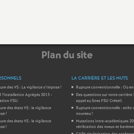
e
m
e
Plan du site
n
RSONNELS
LA CARRIÈRE ET LES MUTS
ture des
VS
: La vigilance s’impose
!
Rupture conventionnelle : Où en
d
?installation Agrégés 2015 -
Des questions sur votre carrière
d
ration
FSU
.
appel au Snes
FSU
Créteil.
ure des états
VS
: la vigilance
Rupture conventionnelle : enfin 
e
ose
!
nouveau
!
ure des états
VS
: la vigilance
Mutations intra-académiques 20
ose
!
vérification des voeux et barème
S