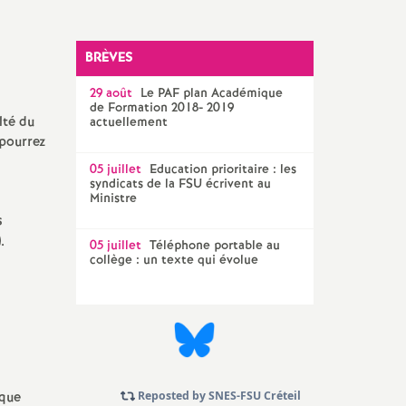
Technique Académique
outils pour les militant-e-s
BRÈVES
Groupe
29 août
LGBTQIA
Le
PAF
plan Académique
+
de Formation 2018- 2019
lté du
actuellement
élections professionnelles
 pourrez
05 juillet
Education prioritaire : les
syndicats de la
FSU
écrivent au
Ministre
s
).
05 juillet
Téléphone portable au
collège : un texte qui évolue
aque