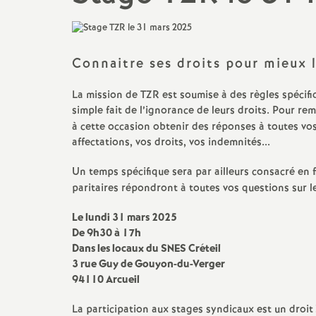
promotions et 
Non-titulaires
formation cont
PsyEN-
EDO
et
DCIO
Connaitre ses droits pour mieux 
t
congés, disponi
Assistants d’éducation
partiels
La mission de
TZR
est soumise à des règles spécifi
i
simple fait de l’ignorance de leurs droits. Pour rem
à cette occasion obtenir des réponses à toutes vos
AESH
rémunérations
affectations, vos droits, vos indemnités...
action sociale
Un temps spécifique sera par ailleurs consacré en
paritaires répondront à toutes vos questions sur 
fin de carrière e
Le lundi 31 mars 2025
De 9h30 à 17h
Dans les locaux du
SNES
Créteil
l
3 rue Guy de Gouyon-du-Verger
94110 Arcueil
La participation aux stages syndicaux est un droit