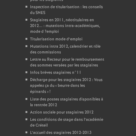
Inspection de titularisation : les conseils
du
SNES
Stagiaires en 2011, néotitulaires en
2012... : mutations intra-académiques,
mode d
?emploi
Titularisation mode d’emploi
Mutations intra 2012, calendrier et rôle
des commissions
Lettre au Recteur pour le remboursement
des sommes versées par les stagiaires
Infos brèves stagiaires n°11
Décharge pour les stagiaires 2012 : Vous
appelez ça du «
beurre dans les
épinards
»
!
Liste des postes stagiaires disponibles à
la rentrée 2012
Action sociale pour stagiaires 2012
Les conditions de stage dans l’académie
de Créteil
L’accueil des stagiaires 2012-2013