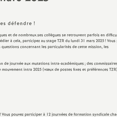
N
évaluation
formation continue
a
inue
les défendre
!
bilités, temps
ques et de nombreux.ses collègues se retrouvent parfois en difficu
édier à cela, participez au stage
TZR
du lundi 31 mars 2025
! Vous
 questions concernant les particularités de cette mission, les
o
 fin de journée aux mutations intra-académiques
; des commissaire
n
le mouvement intra 2025 (vœux de postes fixes et préférences
TZR
t retraite
a
d
! Vous pouvez participer à 12 journées de formation syndicale ch