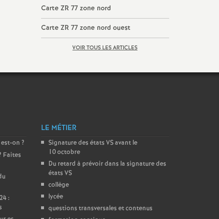
Carte
ZR
77 zone nord
Carte
ZR
77 zone nord ouest
VOIR TOUS LES ARTICLES
LE MÉTIER
 est-on
?
Signature des états
VS
avant le
10 octobre
? Faites
Du retard à prévoir dans la signature des
états
VS
du
collège
lycée
24 :
s
questions transversales et contenus