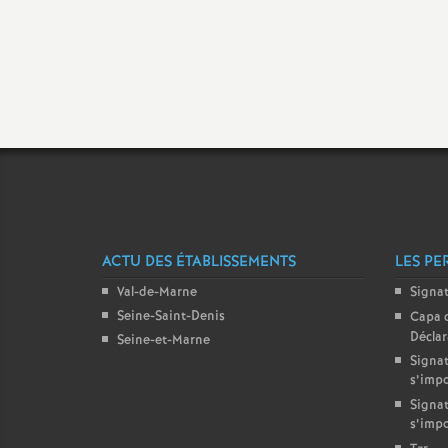
t
ACTU DES ÉTABLISSEMENTS
LES PE
s
Val-de-Marne
Signa
Seine-Saint-Denis
Capa 
Décla
Seine-et-Marne
Signat
s’imp
Signat
s’imp