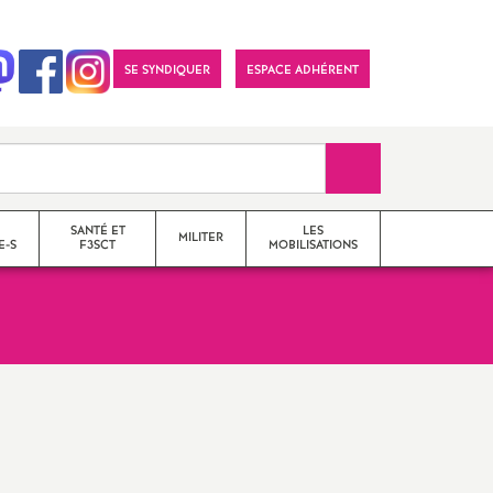
SE SYNDIQUER
ESPACE ADHÉRENT
Recherche sur le 
SANTÉ ET
LES
MILITER
E-S
F3SCT
MOBILISATIONS
formations syndicales
le snes-fsu et son
fonctionnement
Vos élu-e-s en Comité