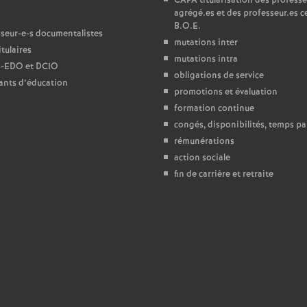
CAPA
titularisation des professe
agrégé.es et des professeur.es ce
e
B.O.E.
seur-e-s documentalistes
mutations inter
tulaires
c
mutations intra
-
EDO
et
DCIO
obligations de service
ants d’éducation
o
promotions et évaluation
formation continue
n
congés, disponibilités, temps par
rémunérations
action sociale
d
fin de carrière et retraite
d
e
g