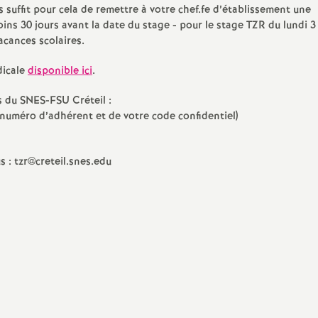
e
s suffit pour cela de remettre à votre chef.fe d’établissement une
ns 30 jours avant la date du stage - pour le stage
TZR
du lundi 3
acances scolaires.
dicale
disponible ici
.
E
s du
SNES
-
FSU
Créteil :
n
numéro d’adhérent et de votre code confidentiel)
us : tzr@creteil.snes.edu
e
g
n