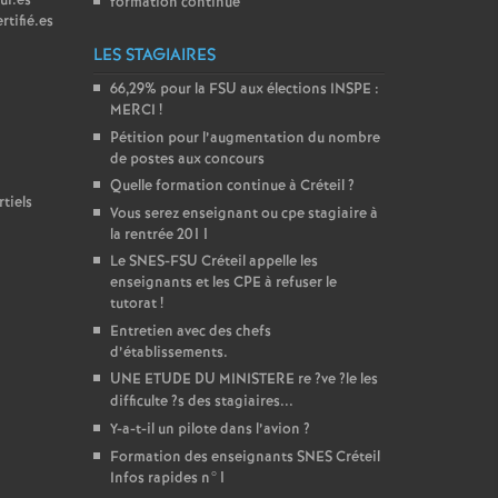
ur.es
formation continue
rtifié.es
LES STAGIAIRES
66,29% pour la
FSU
aux élections
INSPE
:
MERCI
!
Pétition pour l’augmentation du nombre
de postes aux concours
Quelle formation continue à Créteil
?
tiels
Vous serez enseignant ou cpe stagiaire à
la rentrée 2011
Le
SNES
-
FSU
Créteil appelle les
enseignants et les
CPE
à refuser le
tutorat
!
Entretien avec des chefs
d’établissements.
UNE
ETUDE
DU
MINISTERE
re
?ve
?le les
difficulte
?s des stagiaires...
Y-a-t-il un pilote dans l’avion
?
Formation des enseignants
SNES
Créteil
Infos rapides n°1