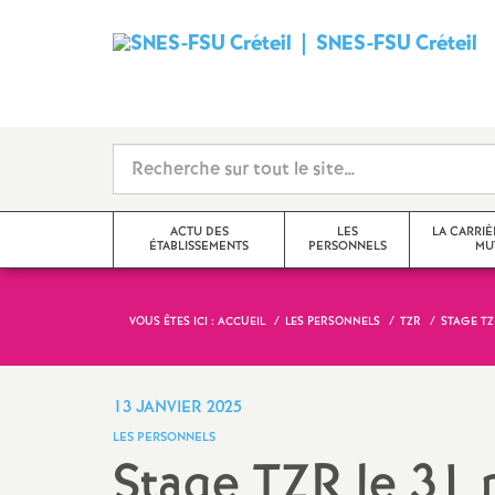
SNES
-
FSU
Créteil
ACTU DES
LES
LA CARRIÈ
ÉTABLISSEMENTS
PERSONNELS
MU
i
VOUS ÊTES ICI :
ACCUEIL
LES PERSONNELS
TZR
STAGE
TZ
Val-de-Marne
Tzr
mutations inter
Seine-Saint-Denis
Cpe
mutations intra
13 JANVIER 2025
t
LES PERSONNELS
Seine-et-Marne
Professeur-e-s
obligations de 
Stage
TZR
le 31 
documentalistes