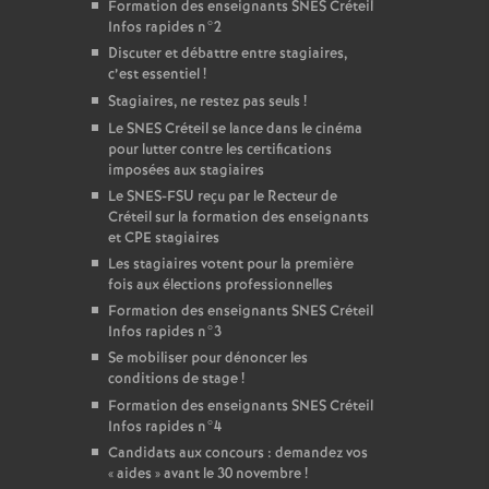
Formation des enseignants
SNES
Créteil
Infos rapides n°2
Discuter et débattre entre stagiaires,
c’est essentiel
!
Stagiaires, ne restez pas seuls
!
Le
SNES
Créteil se lance dans le cinéma
pour lutter contre les certifications
imposées aux stagiaires
Le
SNES
-
FSU
reçu par le Recteur de
Créteil sur la formation des enseignants
et
CPE
stagiaires
Les stagiaires votent pour la première
fois aux élections professionnelles
Formation des enseignants
SNES
Créteil
Infos rapides n°3
Se mobiliser pour dénoncer les
conditions de stage
!
Formation des enseignants
SNES
Créteil
Infos rapides n°4
Candidats aux concours : demandez vos
«
aides
» avant le 30 novembre
!