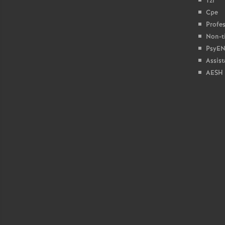
Tzr
Cpe
Profes
Non-ti
PsyEN
Assist
AESH