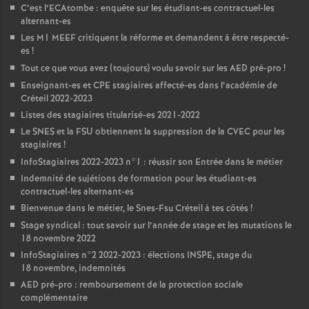
C’est l’ECAtombe : enquête sur les étudiant-es contractuel-les
alternant-es
Les M1
MEEF
critiquent la réforme et demandent à être respecté-
es
!
Tout ce que vous avez (toujours) voulu savoir sur les
AED
pré-pro
!
Enseignant-es et
CPE
stagiaires affecté-es dans l’académie de
Créteil 2022-2023
Listes des stagiaires titularisé-es 2021-2022
Le
SNES
et la
FSU
obtiennent la suppression de la
CVEC
pour les
stagiaires
!
InfoStagiaires 2022-2023 n°1 : réussir son Entrée dans le métier
Indemnité de sujétions de formation pour les étudiant-es
contractuel-les alternant-es
Bienvenue dans le métier, le Snes-Fsu Créteil à tes côtés
!
Stage syndical : tout savoir sur l’année de stage et les mutations le
18 novembre 2022
InfoStagiaires n°2 2022-2023 : élections
INSPE
, stage du
18 novembre, indemnités
AED
pré-pro : remboursement de la protection sociale
complémentaire