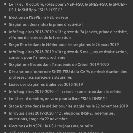
Le 17 et 18 octobre, votez pour
SNEP
-
FSU
, le
SNES
-
FSU
, le
SNUEP
-
FSU
, le SNUipp-
FSU
à l’
ESPE
!
Elections à l’
ESPE
: la
FSU
en tête
Stagiaires : demandez la prime d’activité
!
InfoStagiaires 2018-2019 n°3 : grève du 24 janvier, prime d’activité,
réforme du lycée et de la formation
Stage Entrée dans le Métier pour les stagiaires le 26 mars 2019
InfoStagiaires 2018-2019 n°4 : grève du 9 mai, jury et titularisation,
conseils pour l’année prochaine
Stagiaires affectés dans l’académie de Créteil 2019-2020
Déclaration d’ouverture
SNES
-
FSU
de la
CAPA
de titularisation des
professeur.e.s agrégé.e.s stagiaires
Listes des stagiaires titularisés 2018-2019
InfoStagiaires 2019-2020 n°1 : réussir son entrée dans le métier
Le 15 et 16 octobre, on vote pour la liste
FSU
à l’
INSPE
!
Stage Entrée dans le métier pour les stagiaires le 22 novembre 2019
InfoStagiaires 2019-2020 n°2 : élections
INSPE
, indemnités,
mutations, stage du 22 novembre
Elections à l’
INSPE
: la
FSU
toujours majoritaire