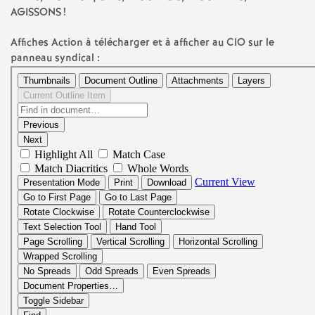
e
AGISSONS
!
Affiches Action à télécharger et à afficher au
CIO
sur le
c
panneau syndical :
o
n
d
d
e
g
r