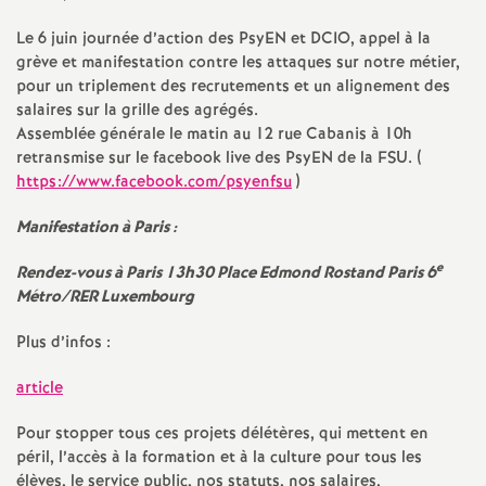
e
Le 6 juin journée d’action des PsyEN et
DCIO
, appel à la
m
grève et manifestation contre les attaques sur notre métier,
pour un triplement des recrutements et un alignement des
salaires sur la grille des agrégés.
e
Assemblée générale le matin au 12 rue Cabanis à 10h
retransmise sur le facebook live des PsyEN de la
FSU
. (
n
https://www.facebook.com/psyenfsu
)
t
Manifestation à Paris :
e
Rendez-vous à Paris 13h30 Place Edmond Rostand Paris 6
s
Métro/
RER
Luxembourg
d
Plus d’infos :
e
article
Pour stopper tous ces projets délétères, qui mettent en
S
péril, l’accès à la formation et à la culture pour tous les
élèves, le service public, nos statuts, nos salaires,