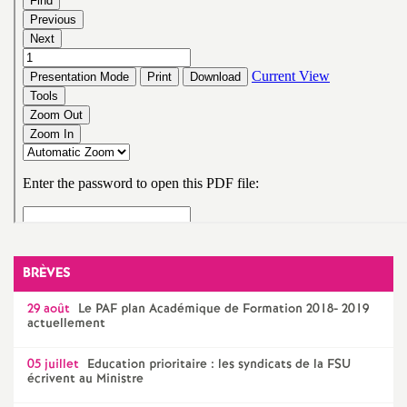
é
O
r
l
é
a
BRÈVES
n
29 août
Le
PAF
plan Académique de Formation 2018- 2019
actuellement
s
05 juillet
Education prioritaire : les syndicats de la
FSU
écrivent au Ministre
T