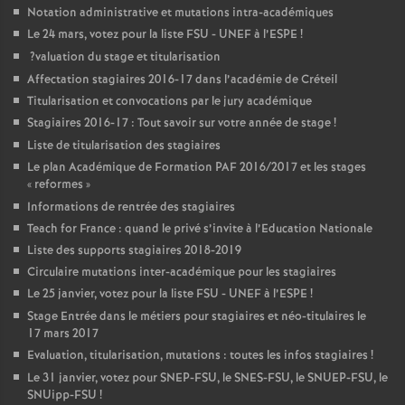
Notation administrative et mutations intra-académiques
Le 24 mars, votez pour la liste
FSU
-
UNEF
à l’
ESPE
!
?valuation du stage et titularisation
Affectation stagiaires 2016-17 dans l’académie de Créteil
Titularisation et convocations par le jury académique
Stagiaires 2016-17 : Tout savoir sur votre année de stage
!
Liste de titularisation des stagiaires
Le plan Académique de Formation
PAF
2016/2017 et les stages
«
reformes
»
Informations de rentrée des stagiaires
Teach for France : quand le privé s’invite à l’Education Nationale
Liste des supports stagiaires 2018-2019
Circulaire mutations inter-académique pour les stagiaires
Le 25 janvier, votez pour la liste
FSU
-
UNEF
à l’
ESPE
!
Stage Entrée dans le métiers pour stagiaires et néo-titulaires le
17 mars 2017
Evaluation, titularisation, mutations : toutes les infos stagiaires
!
Le 31 janvier, votez pour
SNEP
-
FSU
, le
SNES
-
FSU
, le
SNUEP
-
FSU
, le
SNUipp-
FSU
!