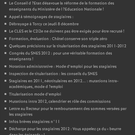
Le Conseil d
?Etat désavoue la réforme de la formation des
enseignants du Ministère de l
?Education Nationale
!
Appel à témoignages de stagiaires :
Débrayage à Torcy ce jeudi 8 décembre
Le
CLES
et le C2i2e ne doivent pas être exigés pour être recruté
!
Formation, évaluation : Châtel conserve son triple zéro
Quelques précisions sur la titularisation des stagiaires 2011-2012
Congrès du
SNES
2012 : pour une véritable formation des
enseignants
!
Notation administrative : Mode d’emploi pour les stagiaires
Inspection de titularisation : les conseils du
SNES
Stagiaires en 2011, néotitulaires en 2012... : mutations intra-
académiques, mode d
?emploi
Titularisation mode d’emploi
Mutations intra 2012, calendrier et rôle des commissions
Lettre au Recteur pour le remboursement des sommes versées par
les stagiaires
Infos brèves stagiaires n°11
Décharge pour les stagiaires 2012 : Vous appelez ça du «
beurre