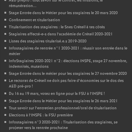
AED
prépro : tout savoir sur le contrat, les missions, la
rémunération...
Stage Entrée dans le Métier pour les stagiaires le 20 mars 2020
Confinement et titularisation
Titularisation des stagiaires : le Snes Créteil à tes côtés
Stagiaires affecté-e-s dans l’académie de Créteil 2020-2021
Listes des stagiaires titularisé.e.s 2019-2020
Infostagiaires de rentrée n°1 2020-2021 : réussir son entrée dans le
métier
InfoStagiaires 2020-2021 n°2 : élections
INSPE
, stage 27 novembre,
indemnités, mutations
Stage Entrée dans le métier pour les stagiaires le 27 novembre 2020
Le rectorat de Créteil ne doit pas faire d’économies sur le dos des
AED
pré-pro
!
Du 16 au 19 mars, votez en ligne pour la
FSU
à l’
INSPE
!
Stage Entrée dans le Métier pour les stagiaires le 26 mars 2021
Tout savoir sur l’entretien professionnel/oral de titularisation
Elections à l’
INSPE
: la
FSU
première
Infostagiaires n°3 2020-2021 : Titularisation des stagiaires, se
projeter vers la rentrée prochaine