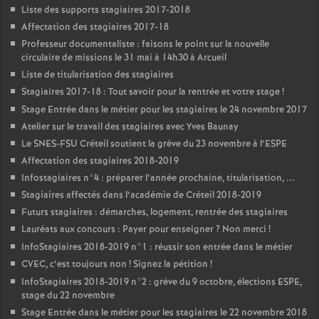
Liste des supports stagiaires 2017-2018
Affectation des stagiaires 2017-18
Professeur documentaliste : faisons le point sur la nouvelle
circulaire de missions le 31 mai à 14h30 à Arcueil
Liste de titularisation des stagiaires
Stagiaires 2017-18 : Tout savoir pour la rentrée et votre stage
!
Stage Entrée dans le métier pour les stagiaires le 24 novembre 2017
Atelier sur le travail des stagiaires avec Yves Baunay
Le
SNES
-
FSU
Créteil soutient la grève du 23 novembre à l’
ESPE
Affectation des stagiaires 2018-2019
Infostagiaires n°4 : préparer l’année prochaine, titularisation, ...
Stagiaires affectés dans l’académie de Créteil 2018-2019
Futurs stagiaires : démarches, logement, rentrée des stagiaires
Lauréats aux concours : Payer pour enseigner
? Non merci
!
InfoStagiaires 2018-2019 n°1 : réussir son entrée dans le métier
CVEC
, c’est toujours non
! Signez la pétition
!
InfoStagiaires 2018-2019 n°2 : grève du 9 octobre, élections
ESPE
,
stage du 22 novembre
Stage Entrée dans le métier pour les stagiaires le 22 novembre 2018