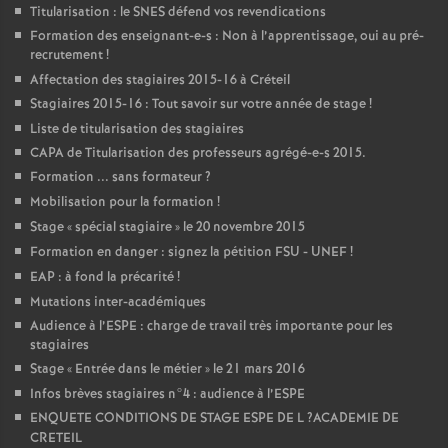
Titularisation : le
SNES
défend vos revendications
Formation des enseignant-e-s : Non à l’apprentissage, oui au pré-
recrutement
!
Affectation des stagiaires 2015-16 à Créteil
Stagiaires 2015-16 : Tout savoir sur votre année de stage
!
Liste de titularisation des stagiaires
CAPA
de Titularisation des professeurs agrégé-e-s 2015.
Formation ... sans formateur
?
Mobilisation pour la formation
!
Stage «
spécial stagiaire
» le 20 novembre 2015
Formation en danger : signez la pétition
FSU
-
UNEF
!
EAP
: à fond la précarité
!
Mutations inter-académiques
Audience à l’
ESPE
: charge de travail très importante pour les
stagiaires
Stage «
Entrée dans le métier
» le 21 mars 2016
Infos brèves stagiaires n°4 : audience à l’
ESPE
ENQUETE
CONDITIONS
DE
STAGE
ESPE
DE
L
?
ACADEMIE
DE
CRETEIL