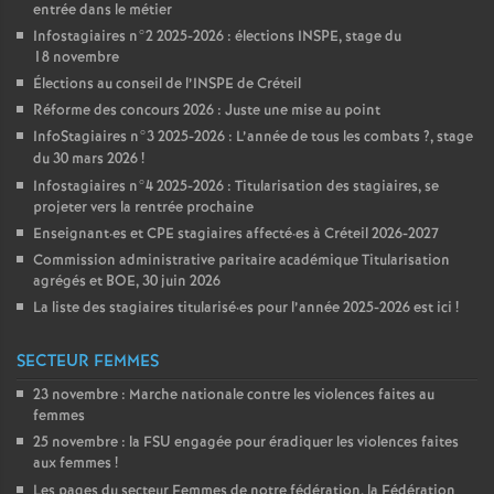
entrée dans le métier
Infostagiaires n°2 2025-2026 : élections
INSPE
, stage du
18 novembre
Élections au conseil de l’
INSPE
de Créteil
Réforme des concours 2026 : Juste une mise au point
InfoStagiaires n°3 2025-2026 : L’année de tous les combats
?, stage
du 30 mars 2026
!
Infostagiaires n°4 2025-2026 : Titularisation des stagiaires, se
projeter vers la rentrée prochaine
Enseignant
·
es et
CPE
stagiaires affecté
·
es à Créteil 2026-2027
Commission administrative paritaire académique Titularisation
agrégés et
BOE
, 30 juin 2026
La liste des stagiaires titularisé
·
es pour l’année 2025-2026 est ici
!
SECTEUR FEMMES
23 novembre : Marche nationale contre les violences faites au
femmes
25 novembre : la
FSU
engagée pour éradiquer les violences faites
aux femmes
!
Les pages du secteur Femmes de notre fédération, la Fédération