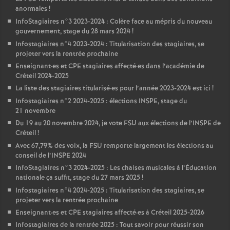
anormales
!
InfoStagiaires n°3 2023-2024 : Colère face au mépris du nouveau
gouvernement, stage du 28 mars 2024
!
Infostagiaires n°4 2023-2024 : Titularisation des stagiaires, se
projeter vers la rentrée prochaine
Enseignant
·
es et
CPE
stagiaires affecté
·
es dans l’académie de
Créteil 2024-2025
La liste des stagiaires titularisé
·
es pour l’année 2023-2024 est ici
!
Infostagiaires n°2 2024-2025 : élections
INSPE
, stage du
21 novembre
Du 19 au 20 novembre 2024, je vote
FSU
aux élections de l’
INSPE
de
Créteil
!
Avec 67,79% des voix, la
FSU
remporte largement les élections au
conseil de l’
INSPE
2024
InfoStagiaires n°3 2024-2025 : Les chaises musicales à l’Éducation
nationale ça suffit, stage du 27 mars 2025
!
Infostagiaires n°4 2024-2025 : Titularisation des stagiaires, se
projeter vers la rentrée prochaine
Enseignant
·
es et
CPE
stagiaires affecté
·
es à Créteil 2025-2026
Infostagiaires de la rentrée 2025 : Tout savoir pour réussir son