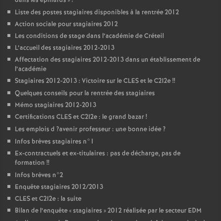
dans les épinards
»
!
Liste des postes stagiaires disponibles à la rentrée 2012
Action sociale pour stagiaires 2012
Les conditions de stage dans l’académie de Créteil
L’accueil des stagiaires 2012-2013
Affectation des stagiaires 2012-2013 dans un établissement de
l’académie
Stagiaires 2012-2013 : Victoire sur le
CLES
et le C2I2e
!!
Quelques conseils pour la rentrée des stagiaires
Mémo stagiaires 2012-2013
Certifications
CLES
et C2I2e : le grand bazar
!
Les emplois d
?avenir professeur : une bonne idée
?
Infos brèves stagiaires n°1
Ex-contractuels et ex-titulaires : pas de décharge, pas de
formation
!!
Infos brèves n°2
Enquête stagiaires 2012/2013
CLES
et C2I2e : la suite
Bilan de l’enquête «
stagiaires
» 2012 réalisée par le secteur
EDM