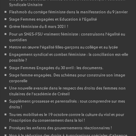
Syndicale Unitaire
Flashmob du cortège féministe dans la manifestation du 9 janvier
Stage Femmes engagées et Education à l’Egalité
Grève féministe du 8 mars 2021
!
Pour un
SNES
-
FSU
vraiment féministe : construisons l’égalité au
quotidien
Mettre en œuvre l’égalité filles-garçons au collège et au lycée
Engagement syndical et combat féministe : la conciliation est-elle
possible
?
Stage Femmes Engagées du 30 avril : les documents.
Stage femme engagées. Des schémas pour construire son image
corporelle
Une nouvelle avancée dans le respect des droits des femmes non
titulaires de l’académie de Créteil
Supplément grossesse et parentalités : tout comprendre sur mes
droits
!
Tou
·
tes mobilisé
·
es le 19 octobre contre la culture du viol et pour
l’inscription du consentement dans la loi
!
Protégez les enfants des gouvernements réactionnaires
!
Non à la réduction des droits à Autorisations spéciales d’absence