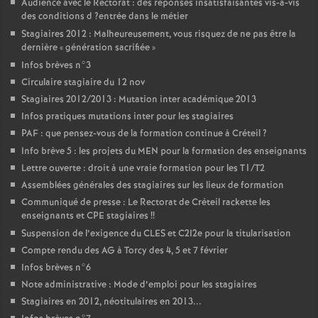
Audience avec le Rectorat : des réponses insatisfaisantes vis-à-vis
des conditions d
?entrée dans le métier
Stagiaires 2012 : Malheureusement, vous risquez de ne pas être la
dernière «
génération sacrifiée
»
Infos brèves n°3
Circulaire stagiaire du 12 nov
Stagiaires 2012/2013 : Mutation inter académique 2013
Infos pratiques mutations inter pour les stagiaires
PAF
: que pensez-vous de la formation continue à Créteil
?
Info brève 5 : les projets du
MEN
pour la formation des enseignants
Lettre ouverte : droit à une vraie formation pour les T1/T2
Assemblées générales des stagiaires sur les lieux de formation
Communiqué de presse : Le Rectorat de Créteil rackette les
enseignants et
CPE
stagiaires
!!
Suspension de l’exigence du
CLES
et C2I2e pour la titularisation
Compte rendu des
AG
à Torcy des 4, 5 et 7 février
Infos brèves n°6
Note administrative : Mode d’emploi pour les stagiaires
Stagiaires en 2012, néotitulaires en 2013...