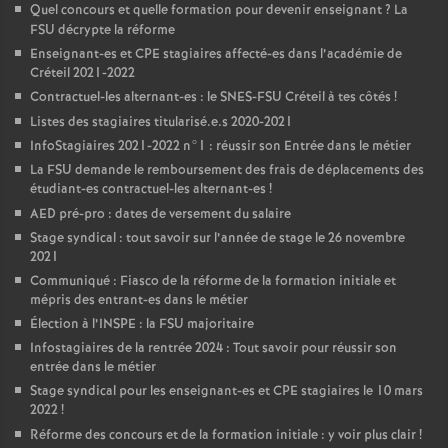
Quel concours et quelle formation pour devenir enseignant
? La
FSU
décrypte la réforme
Enseignant-es et
CPE
stagiaires affecté-es dans l’académie de
Créteil 2021-2022
Contractuel-les alternant-es : le
SNES
-
FSU
Créteil à tes côtés
!
Listes des stagiaires titularisé.e.s 2020-2021
InfoStagiaires 2021-2022 n°1 : réussir son Entrée dans le métier
La
FSU
demande le remboursement des frais de déplacements des
étudiant-es contractuel-les alternant-es
!
AED
pré-pro : dates de versement du salaire
Stage syndical : tout savoir sur l’année de stage le 26 novembre
2021
Communiqué : Fiasco de la réforme de la formation initiale et
mépris des entrant-es dans le métier
Élection à l’
INSPE
: la
FSU
majoritaire
Infostagiaires de la rentrée 2024 : Tout savoir pour réussir son
entrée dans le métier
Stage syndical pour les enseignant-es et
CPE
stagiaires le 10 mars
2022
!
Réforme des concours et de la formation initiale : y voir plus clair
!