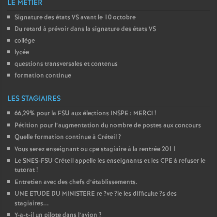
LE MÉTIER
Signature des états
VS
avant le 10 octobre
Du retard à prévoir dans la signature des états
VS
collège
lycée
questions transversales et contenus
formation continue
LES STAGIAIRES
66,29% pour la
FSU
aux élections
INSPE
:
MERCI
!
Pétition pour l’augmentation du nombre de postes aux concours
Quelle formation continue à Créteil
?
Vous serez enseignant ou cpe stagiaire à la rentrée 2011
Le
SNES
-
FSU
Créteil appelle les enseignants et les
CPE
à refuser le
tutorat
!
Entretien avec des chefs d’établissements.
UNE
ETUDE
DU
MINISTERE
re
?ve
?le les difficulte
?s des
stagiaires...
Y-a-t-il un pilote dans l’avion
?