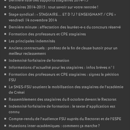
Dernière liste des supports stagiaires 2014-15
Stagiaires 2014-2015 : tout savoir sur votre rentrée
!
Stage syndical : «
STAGIAIRE
...
ET
D
?J
?
ENSEIGNANT
/
CPE
»
vendredi 14 novembre 2014
Dernière minute : affectation des lauréat-e-s du concours réservé
Formation des professeurs et
CPE
stagiaires
Les principales indemnités
Anciens contractuels : profitez de la fin de clause butoir pour un
meilleur reclassement
Indemnité forfaitaire de formation
Informations d’actualité pour les stagiaires : infos brèves n°1
Formation des professeurs et
CPE
stagiaires : signez la pétition
FSU
Le
SNES
-
FSU
soutient la mobilisation des stagiaires de l’académie
de Crétei
Rassemblement des stagiaires du 8 octobre devant le Rectorat
Indemnité forfaitaire de formation : le texte d’application est
connu
Compte-rendu de l’audience
FSU
auprès du Rectorat et de l’
ESPE
Mutations inter-académiques : comment ça marche
?