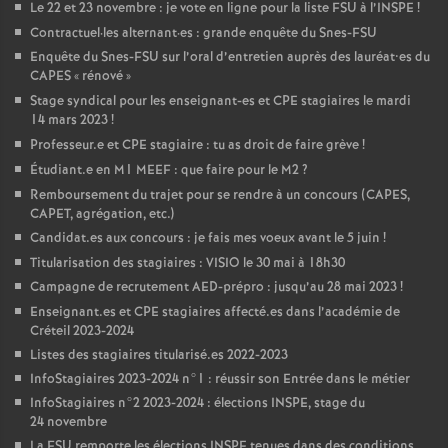
Le 22 et 23 novembre : je vote en ligne pour la liste
FSU
à l’
INSPE
!
Contractuel
·
les alternant
·
es : grande enquête du Snes-
FSU
Enquête du Snes-
FSU
sur l’oral d’entretien auprès des lauréat•es du
CAPES
«
rénové
»
Stage syndical pour les enseignant-es et
CPE
stagiaires le mardi
14 mars 2023
!
Professeur.e et
CPE
stagiaire : tu as droit de faire grève
!
Étudiant.e en M1
MEEF
: que faire pour le M2
?
Remboursement du trajet pour se rendre à un concours (
CAPES
,
CAPET
, agrégation, etc.)
Candidat.es aux concours : je fais mes voeux avant le 5 juin
!
Titularisation des stagiaires :
VISIO
le 30 mai à 18h30
Campagne de recrutement
AED
-prépro : jusqu’au 28 mai 2023
!
Enseignant.es et
CPE
stagiaires affecté.es dans l’académie de
Créteil 2023-2024
Listes des stagiaires titularisé.es 2022-2023
InfoStagiaires 2023-2024 n°1 : réussir son Entrée dans le métier
InfoStagiaires n°2 2023-2024 : élections
INSPE
, stage du
24 novembre
La
FSU
remporte les élections
INSPE
tenues dans des conditions