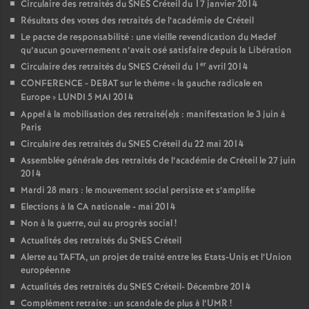
Circulaire des retraités du
SNES
Créteil du 17 janvier 2014
Résultats des votes des retraités de l’académie de Créteil
Le pacte de responsabilité : une vieille revendication du Medef
qu’aucun gouvernement n’avait osé satisfaire depuis la Libération
er
Circulaire des retraités du
SNES
Créteil du 1
avril 2014
CONFERENCE
-
DEBAT
sur le thème «
la gauche radicale en
Europe
»
LUNDI
5
MAI
2014
Appel à la mobilisation des retraité(e)s : manifestation le 3 juin à
Paris
Circulaire des retraités du
SNES
Créteil du 22 mai 2014
Assemblée générale des retraités de l’académie de Créteil le 27 juin
2014
Mardi 28 mars : le mouvement social persiste et s’amplifie
Elections à la
CA
nationale - mai 2014
Non à la guerre, oui au progrès social
!
Actualités des retraités du
SNES
Créteil
Alerte au
TAFTA
, un projet de traité entre les Etats-Unis et l’Union
européenne
Actualités des retraités du
SNES
Créteil- Décembre 2014
Complément retraite : un scandale de plus à l’
UMR
!