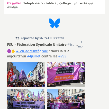
05 juillet
Téléphone portable au collège : un texte qui
évolue
o
u
r
s