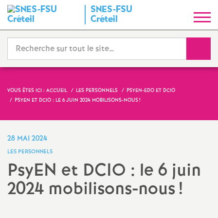
SNES
-
FSU
S
Créteil
y
Reche
n
d
VOUS ÊTES ICI :
ACCUEIL
LES PERSONNELS
PSYEN-
EDO
ET
DCIO
PSYEN ET
DCIO
: LE 6 JUIN 2024 MOBILISONS-NOUS
!
i
c
28 MAI 2024
LES PERSONNELS
a
PsyEN et
DCIO
: le 6 juin
2024 mobilisons-nous
!
t
N