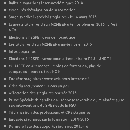
Bulletin mutations inter-académiques 2014
Modalités d’évaluation de la formation
Stage syndical «
spécial stagiaires
» le 16 mars 2015
Lauréats titulaires d
?un
M2MEEF
à temps plein en 2015 : c
?est
NON
!
Elections à l’
ESPE
: déni démocratique
Les titulaires d
?un
M2MEEF
à mi-temps en 2015
Infos stagiaires
!
Elections à l’
ESPE
: votez pour la liste unitaire
FSU
-
UNEF
!
M1
MEEF
en alternance : Moins de formation, plus de
compagnonnage : c
?est
NON
!
Enquête stagiaires : votre avis nous intéresse
!
Crise du recrutement : rions un peu
Affectation des stagiaires rentrée 2015
Prime Spéciale d’Installation : réponse favorable du ministère suite
aux interventions du
SNES
et de la
FSU
Titularisation des professeurs et
CPE
stagiaires
Enquête stagiaires sur la formation 2014-2015
Dernière liste des supports stagiaires 2015-16