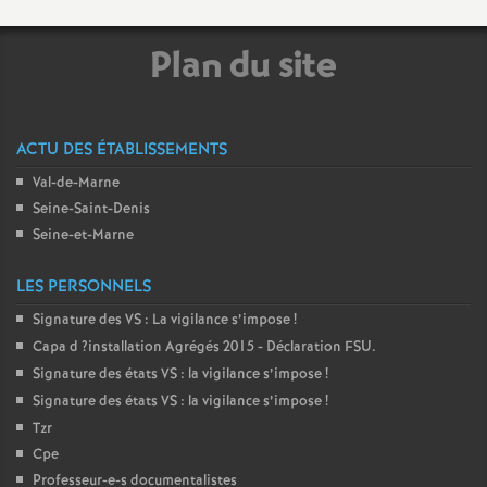
o
Plan du site
u
r
ACTU DES ÉTABLISSEMENTS
Val-de-Marne
s
Seine-Saint-Denis
Seine-et-Marne
LES PERSONNELS
Signature des
VS
: La vigilance s’impose
!
Capa d
?installation Agrégés 2015 - Déclaration
FSU
.
Signature des états
VS
: la vigilance s’impose
!
Signature des états
VS
: la vigilance s’impose
!
Tzr
Cpe
Professeur-e-s documentalistes