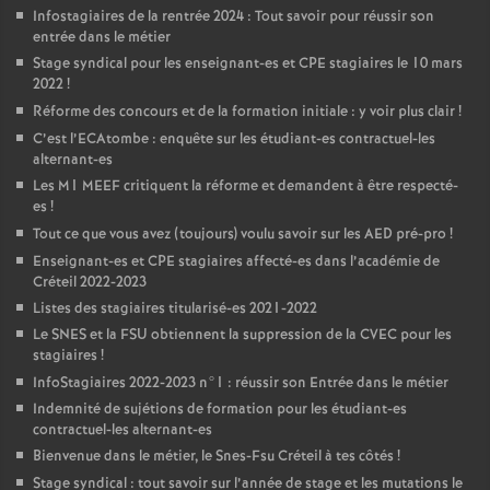
Infostagiaires de la rentrée 2024 : Tout savoir pour réussir son
entrée dans le métier
Stage syndical pour les enseignant-es et
CPE
stagiaires le 10 mars
2022
!
Réforme des concours et de la formation initiale : y voir plus clair
!
C’est l’ECAtombe : enquête sur les étudiant-es contractuel-les
alternant-es
Les M1
MEEF
critiquent la réforme et demandent à être respecté-
es
!
Tout ce que vous avez (toujours) voulu savoir sur les
AED
pré-pro
!
Enseignant-es et
CPE
stagiaires affecté-es dans l’académie de
Créteil 2022-2023
Listes des stagiaires titularisé-es 2021-2022
Le
SNES
et la
FSU
obtiennent la suppression de la
CVEC
pour les
stagiaires
!
InfoStagiaires 2022-2023 n°1 : réussir son Entrée dans le métier
Indemnité de sujétions de formation pour les étudiant-es
contractuel-les alternant-es
Bienvenue dans le métier, le Snes-Fsu Créteil à tes côtés
!
Stage syndical : tout savoir sur l’année de stage et les mutations le