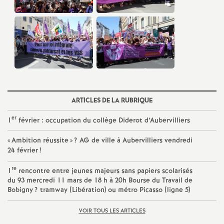
é
O
r
l
ARTICLES DE LA RUBRIQUE
é
er
1
février : occupation du collège Diderot d’Aubervilliers
a
«
Ambition réussite
»
?
AG
de ville à Aubervilliers vendredi
24 février
!
n
re
1
rencontre entre jeunes majeurs sans papiers scolarisés
du 93 mercredi 11 mars de 18 h à 20h Bourse du Travail de
s
Bobigny
? tramway (Libération) ou métro Picasso (ligne 5)
VOIR TOUS LES ARTICLES
T