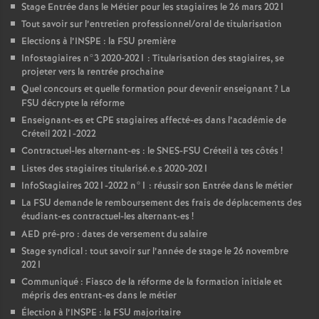
Stage Entrée dans le Métier pour les stagiaires le 26 mars 2021
Tout savoir sur l’entretien professionnel/oral de titularisation
Elections à l’
INSPE
: la
FSU
première
Infostagiaires n°3 2020-2021 : Titularisation des stagiaires, se
projeter vers la rentrée prochaine
Quel concours et quelle formation pour devenir enseignant
? La
FSU
décrypte la réforme
Enseignant-es et
CPE
stagiaires affecté-es dans l’académie de
Créteil 2021-2022
Contractuel-les alternant-es : le
SNES
-
FSU
Créteil à tes côtés
!
Listes des stagiaires titularisé.e.s 2020-2021
InfoStagiaires 2021-2022 n°1 : réussir son Entrée dans le métier
La
FSU
demande le remboursement des frais de déplacements des
étudiant-es contractuel-les alternant-es
!
AED
pré-pro : dates de versement du salaire
Stage syndical : tout savoir sur l’année de stage le 26 novembre
2021
Communiqué : Fiasco de la réforme de la formation initiale et
mépris des entrant-es dans le métier
Élection à l’
INSPE
: la
FSU
majoritaire