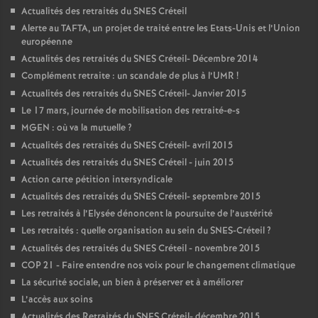
Actualités des retraités du
SNES
Créteil
Alerte au
TAFTA
, un projet de traité entre les Etats-Unis et l’Union
européenne
Actualités des retraités du
SNES
Créteil- Décembre 2014
Complément retraite : un scandale de plus à l’
UMR
!
Actualités des retraités du
SNES
Créteil- Janvier 2015
Le 17 mars, journée de mobilisation des retraité-e-s
MGEN
: où va la mutuelle
?
Actualités des retraités du
SNES
Créteil- avril 2015
Actualités des retraités du
SNES
Créteil - juin 2015
Action carte pétition intersyndicale
Actualités des retraités du
SNES
Créteil- septembre 2015
Les retraités à l’Elysée dénoncent la poursuite de l’austérité
Les retraités : quelle organisation au sein du
SNES
-Créteil
?
Actualités des retraités du
SNES
Créteil - novembre 2015
COP
21 - Faire entendre nos voix pour le changement climatique
La sécurité sociale, un bien à préserver et à améliorer
L’accès aux soins
Actualités des Retraités du
SNES
Créteil- décembre 2015