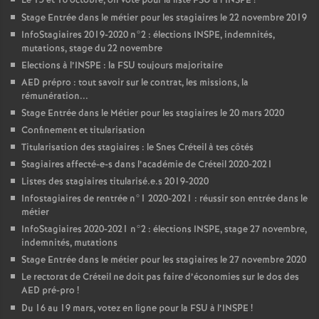
Le 15 et 16 octobre, on vote pour la liste
FSU
à l’
INSPE
!
Stage Entrée dans le métier pour les stagiaires le 22 novembre 2019
InfoStagiaires 2019-2020 n°2 : élections
INSPE
, indemnités,
mutations, stage du 22 novembre
Elections à l’
INSPE
: la
FSU
toujours majoritaire
AED
prépro : tout savoir sur le contrat, les missions, la
rémunération...
Stage Entrée dans le Métier pour les stagiaires le 20 mars 2020
Confinement et titularisation
Titularisation des stagiaires : le Snes Créteil à tes côtés
Stagiaires affecté-e-s dans l’académie de Créteil 2020-2021
Listes des stagiaires titularisé.e.s 2019-2020
Infostagiaires de rentrée n°1 2020-2021 : réussir son entrée dans le
métier
InfoStagiaires 2020-2021 n°2 : élections
INSPE
, stage 27 novembre,
indemnités, mutations
Stage Entrée dans le métier pour les stagiaires le 27 novembre 2020
Le rectorat de Créteil ne doit pas faire d’économies sur le dos des
AED
pré-pro
!
Du 16 au 19 mars, votez en ligne pour la
FSU
à l’
INSPE
!