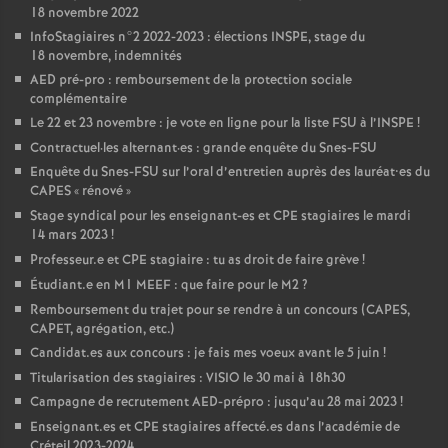
18 novembre 2022
InfoStagiaires n°2 2022-2023 : élections
INSPE
, stage du
18 novembre, indemnités
AED
pré-pro : remboursement de la protection sociale
complémentaire
Le 22 et 23 novembre : je vote en ligne pour la liste
FSU
à l’
INSPE
!
Contractuel
·
les alternant
·
es : grande enquête du Snes-
FSU
Enquête du Snes-
FSU
sur l’oral d’entretien auprès des lauréat•es du
CAPES
«
rénové
»
Stage syndical pour les enseignant-es et
CPE
stagiaires le mardi
14 mars 2023
!
Professeur.e et
CPE
stagiaire : tu as droit de faire grève
!
Étudiant.e en M1
MEEF
: que faire pour le M2
?
Remboursement du trajet pour se rendre à un concours (
CAPES
,
CAPET
, agrégation, etc.)
Candidat.es aux concours : je fais mes voeux avant le 5 juin
!
Titularisation des stagiaires :
VISIO
le 30 mai à 18h30
Campagne de recrutement
AED
-prépro : jusqu’au 28 mai 2023
!
Enseignant.es et
CPE
stagiaires affecté.es dans l’académie de
Créteil 2023-2024