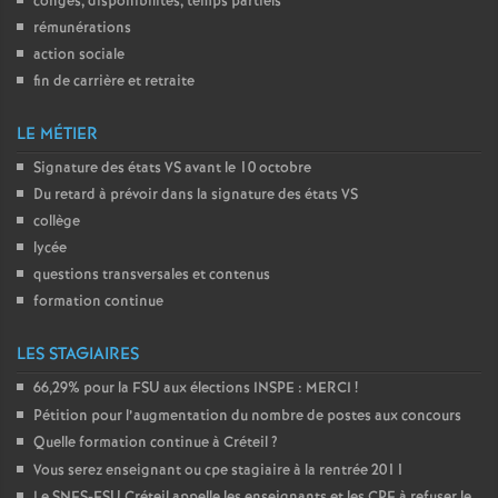
congés, disponibilités, temps partiels
rémunérations
action sociale
fin de carrière et retraite
LE MÉTIER
Signature des états
VS
avant le 10 octobre
Du retard à prévoir dans la signature des états
VS
collège
lycée
questions transversales et contenus
formation continue
LES STAGIAIRES
66,29% pour la
FSU
aux élections
INSPE
:
MERCI
!
Pétition pour l’augmentation du nombre de postes aux concours
Quelle formation continue à Créteil
?
Vous serez enseignant ou cpe stagiaire à la rentrée 2011
Le
SNES
-
FSU
Créteil appelle les enseignants et les
CPE
à refuser le