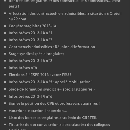
Rentrée des stagiaires et des contractuel-le-s admissibles... c’est
parti
!
Affectation des contractuel-le-s admissibles, la situation à Créteil
au 29 août
Enquête stagiaires 2013-14
Infos brèves 2013-14 n°1
Infos brèves 2013-14 n°2
Contractuels admissibles : Réunion d’information
Stage syndical spécial stagiaires
Infos brèves 2013-14 n°3
Infos brèves n°4
Elections à l’
ESPE
2014 : votez
FSU
!
Infos brèves 2013-14 n°5 : appel à mobilisation
!
Stage de formation syndicale «
spécial stagiaires
»
Infos brèves 2013-14 n°6
Signez la pétition des
CPE
et professeurs stagiaires
!
Mutations, notation, inspection...
Liste des berceaux stagiaires académie de
CRETEIL
Titularisation et convocation au baccalauréat des collègues