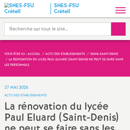
SNES
-
FSU
S
Créteil
y
Reche
n
d
VOUS ÊTES ICI :
ACCUEIL
ACTU DES ÉTABLISSEMENTS
SEINE-SAINT-DENIS
LA RÉNOVATION DU LYCÉE PAUL ELUARD (SAINT-DENIS) NE PEUT SE FAIRE SANS
i
LES PERSONNELS
c
27 MAI 2026
a
ACTU DES ÉTABLISSEMENTS
La rénovation du lycée
t
Paul Eluard (Saint-Denis)
N
ne peut se faire sans les