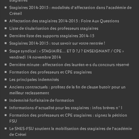
stagiaires
Stagiaires 2014-2015 : modalités d’affectation dans l’académie de
Créteil
Affectation des stagiaires 2014-2015 : Foire Aux Questions
Liste de titularisation des professeurs stagiaires
Dernière liste des supports stagiaires 2014-15
Stagiaires 2014-2015 : tout savoir sur votre rentrée
!
Stage syndical : «
STAGIAIRE
...
ET
D
?J
?
ENSEIGNANT
/
CPE
»
vendredi 14 novembre 2014
Dernière minute : affectation des lauréat-e-s du concours réservé
Formation des professeurs et
CPE
stagiaires
Les principales indemnités
Anciens contractuels : profitez de la fin de clause butoir pour un
meilleur reclassement
Indemnité forfaitaire de formation
Informations d’actualité pour les stagiaires : infos brèves n°1
Formation des professeurs et
CPE
stagiaires : signez la pétition
FSU
Le
SNES
-
FSU
soutient la mobilisation des stagiaires de l’académie
de Crétei