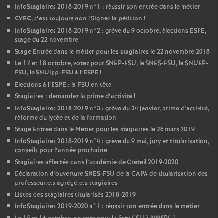
InfoStagiaires 2018-2019 n°1 : réussir son entrée dans le métier
CVEC
, c’est toujours non
! Signez la pétition
!
InfoStagiaires 2018-2019 n°2 : grève du 9 octobre, élections
ESPE
,
stage du 22 novembre
Stage Entrée dans le métier pour les stagiaires le 22 novembre 2018
Le 17 et 18 octobre, votez pour
SNEP
-
FSU
, le
SNES
-
FSU
, le
SNUEP
-
FSU
, le SNUipp-
FSU
à l’
ESPE
!
Elections à l’
ESPE
: la
FSU
en tête
Stagiaires : demandez la prime d’activité
!
InfoStagiaires 2018-2019 n°3 : grève du 24 janvier, prime d’activité,
réforme du lycée et de la formation
Stage Entrée dans le Métier pour les stagiaires le 26 mars 2019
InfoStagiaires 2018-2019 n°4 : grève du 9 mai, jury et titularisation,
conseils pour l’année prochaine
Stagiaires affectés dans l’académie de Créteil 2019-2020
Déclaration d’ouverture
SNES
-
FSU
de la
CAPA
de titularisation des
professeur.e.s agrégé.e.s stagiaires
Listes des stagiaires titularisés 2018-2019
InfoStagiaires 2019-2020 n°1 : réussir son entrée dans le métier