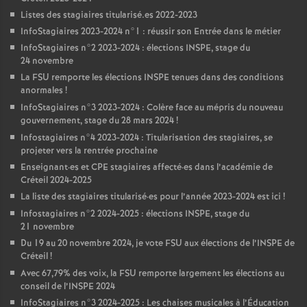
Listes des stagiaires titularisé.es 2022-2023
InfoStagiaires 2023-2024 n°1 : réussir son Entrée dans le métier
InfoStagiaires n°2 2023-2024 : élections
INSPE
, stage du
24 novembre
La
FSU
remporte les élections
INSPE
tenues dans des conditions
anormales
!
InfoStagiaires n°3 2023-2024 : Colère face au mépris du nouveau
gouvernement, stage du 28 mars 2024
!
Infostagiaires n°4 2023-2024 : Titularisation des stagiaires, se
projeter vers la rentrée prochaine
Enseignant
·
es et
CPE
stagiaires affecté
·
es dans l’académie de
Créteil 2024-2025
La liste des stagiaires titularisé
·
es pour l’année 2023-2024 est ici
!
Infostagiaires n°2 2024-2025 : élections
INSPE
, stage du
21 novembre
Du 19 au 20 novembre 2024, je vote
FSU
aux élections de l’
INSPE
de
Créteil
!
Avec 67,79% des voix, la
FSU
remporte largement les élections au
conseil de l’
INSPE
2024
InfoStagiaires n°3 2024-2025 : Les chaises musicales à l’Éducation