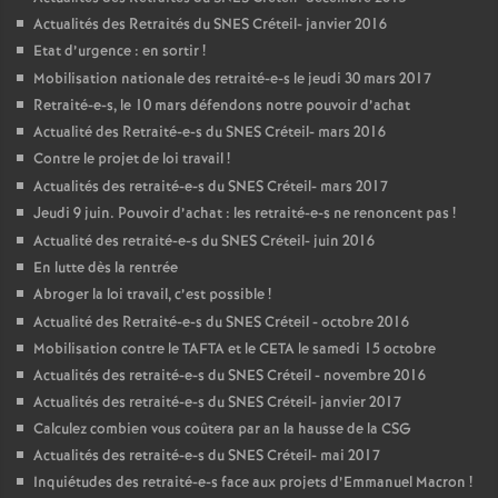
Actualités des Retraités du
SNES
Créteil- janvier 2016
Etat d’urgence : en sortir
!
Mobilisation nationale des retraité-e-s le jeudi 30 mars 2017
Retraité-e-s, le 10 mars défendons notre pouvoir d’achat
Actualité des Retraité-e-s du
SNES
Créteil- mars 2016
Contre le projet de loi travail
!
Actualités des retraité-e-s du
SNES
Créteil- mars 2017
Jeudi 9 juin. Pouvoir d’achat : les retraité-e-s ne renoncent pas
!
Actualité des retraité-e-s du
SNES
Créteil- juin 2016
En lutte dès la rentrée
Abroger la loi travail, c’est possible
!
Actualité des Retraité-e-s du
SNES
Créteil - octobre 2016
Mobilisation contre le
TAFTA
et le
CETA
le samedi 15 octobre
Actualités des retraité-e-s du
SNES
Créteil - novembre 2016
Actualités des retraité-e-s du
SNES
Créteil- janvier 2017
Calculez combien vous coûtera par an la hausse de la
CSG
Actualités des retraité-e-s du
SNES
Créteil- mai 2017
Inquiétudes des retraité-e-s face aux projets d’Emmanuel Macron
!