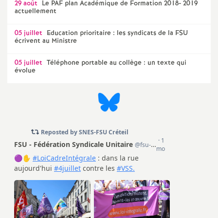
29 août
Le
PAF
plan Académique de Formation 2018- 2019
e
actuellement
c
05 juillet
Education prioritaire : les syndicats de la
FSU
écrivent au Ministre
o
05 juillet
Téléphone portable au collège : un texte qui
évolue
n
d
d
e
g
r