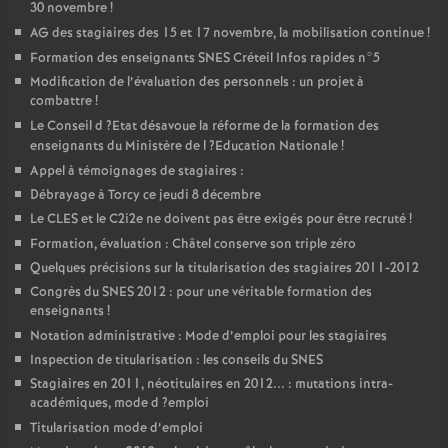
30 novembre
!
AG
des stagiaires des 15 et 17 novembre, la mobilisation continue
!
Formation des enseignants
SNES
Créteil Infos rapides n°5
Modification de l’évaluation des personnels : un projet à
combattre
!
Le Conseil d
?Etat désavoue la réforme de la formation des
enseignants du Ministère de l
?Education Nationale
!
Appel à témoignages de stagiaires :
Débrayage à Torcy ce jeudi 8 décembre
Le
CLES
et le C2i2e ne doivent pas être exigés pour être recruté
!
Formation, évaluation : Châtel conserve son triple zéro
Quelques précisions sur la titularisation des stagiaires 2011-2012
Congrès du
SNES
2012 : pour une véritable formation des
enseignants
!
Notation administrative : Mode d’emploi pour les stagiaires
Inspection de titularisation : les conseils du
SNES
Stagiaires en 2011, néotitulaires en 2012... : mutations intra-
académiques, mode d
?emploi
Titularisation mode d’emploi