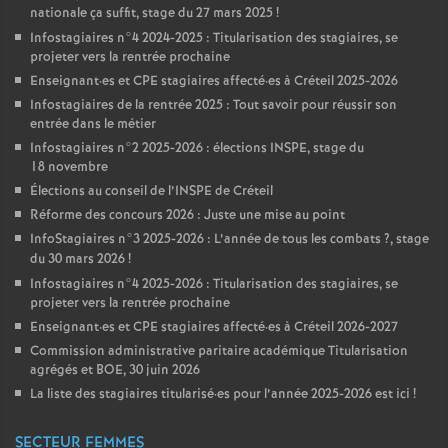
nationale ça suffit, stage du 27 mars 2025
!
Infostagiaires n°4 2024-2025 : Titularisation des stagiaires, se
projeter vers la rentrée prochaine
Enseignant
·
es et
CPE
stagiaires affecté
·
es à Créteil 2025-2026
Infostagiaires de la rentrée 2025 : Tout savoir pour réussir son
entrée dans le métier
Infostagiaires n°2 2025-2026 : élections
INSPE
, stage du
18 novembre
Élections au conseil de l’
INSPE
de Créteil
Réforme des concours 2026 : Juste une mise au point
InfoStagiaires n°3 2025-2026 : L’année de tous les combats
?, stage
du 30 mars 2026
!
Infostagiaires n°4 2025-2026 : Titularisation des stagiaires, se
projeter vers la rentrée prochaine
Enseignant
·
es et
CPE
stagiaires affecté
·
es à Créteil 2026-2027
Commission administrative paritaire académique Titularisation
agrégés et
BOE
, 30 juin 2026
La liste des stagiaires titularisé
·
es pour l’année 2025-2026 est ici
!
SECTEUR FEMMES