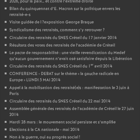
2026, pour la paix… et contre l’extrême droite
Bilan du quinquennat d’E. Macron sur la politique envers les
retraité-e-s
Visite guidée de l
?exposition George Braque
Syndicalisme des retraités, comment s’y retrouver
?
Circulaire des retraités du
SNES
Créteil du 17 janvier 2014
Résultats des votes des retraités de l’académie de Créteil
Le pacte de responsabilité : une vieille revendication du Medef
qu’aucun gouvernement n’avait osé satisfaire depuis la Libération
er
Circulaire des retraités du
SNES
Créteil du 1
avril 2014
CONFERENCE
-
DEBAT
sur le thème «
la gauche radicale en
Europe
»
LUNDI
5
MAI
2014
Appel à la mobilisation des retraité(e)s : manifestation le 3 juin à
Paris
Circulaire des retraités du
SNES
Créteil du 22 mai 2014
Assemblée générale des retraités de l’académie de Créteil le 27 juin
2014
Mardi 28 mars : le mouvement social persiste et s’amplifie
Elections à la
CA
nationale - mai 2014
Non à la guerre, oui au progrès social
!