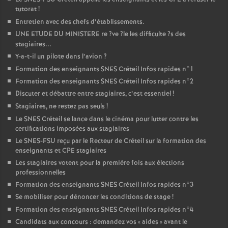
tutorat
!
Entretien avec des chefs d’établissements.
UNE
ETUDE
DU
MINISTERE
re
?ve
?le les difficulte
?s des
stagiaires...
Y-a-t-il un pilote dans l’avion
?
Formation des enseignants
SNES
Créteil Infos rapides n°1
Formation des enseignants
SNES
Créteil Infos rapides n°2
Discuter et débattre entre stagiaires, c’est essentiel
!
Stagiaires, ne restez pas seuls
!
Le
SNES
Créteil se lance dans le cinéma pour lutter contre les
certifications imposées aux stagiaires
Le
SNES
-
FSU
reçu par le Recteur de Créteil sur la formation des
enseignants et
CPE
stagiaires
Les stagiaires votent pour la première fois aux élections
professionnelles
Formation des enseignants
SNES
Créteil Infos rapides n°3
Se mobiliser pour dénoncer les conditions de stage
!
Formation des enseignants
SNES
Créteil Infos rapides n°4
Candidats aux concours : demandez vos «
aides
» avant le