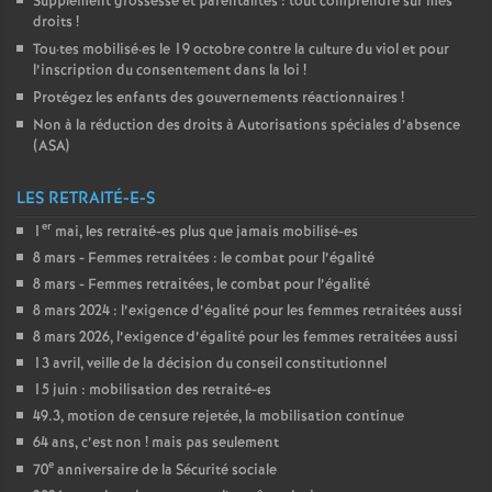
Supplément grossesse et parentalités : tout comprendre sur mes
droits
!
Tou
·
tes mobilisé
·
es le 19 octobre contre la culture du viol et pour
l’inscription du consentement dans la loi
!
Protégez les enfants des gouvernements réactionnaires
!
Non à la réduction des droits à Autorisations spéciales d’absence
(
ASA
)
LES RETRAITÉ-E-S
er
1
mai, les retraité-es plus que jamais mobilisé-es
8 mars - Femmes retraitées : le combat pour l’égalité
8 mars - Femmes retraitées, le combat pour l’égalité
8 mars 2024 : l’exigence d’égalité pour les femmes retraitées aussi
8 mars 2026, l’exigence d’égalité pour les femmes retraitées aussi
13 avril, veille de la décision du conseil constitutionnel
15 juin : mobilisation des retraité-es
49.3, motion de censure rejetée, la mobilisation continue
64 ans, c’est non
! mais pas seulement
e
70
anniversaire de la Sécurité sociale