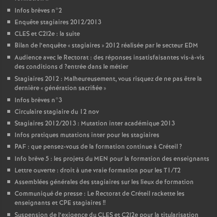
Infos brèves n°2
Enquête stagiaires 2012/2013
CLES
et C2I2e : la suite
Bilan de l’enquête «
stagiaires
» 2012 réalisée par le secteur
EDM
Audience avec le Rectorat : des réponses insatisfaisantes vis-à-vis
des conditions d
?entrée dans le métier
Stagiaires 2012 : Malheureusement, vous risquez de ne pas être la
dernière «
génération sacrifiée
»
Infos brèves n°3
Circulaire stagiaire du 12 nov
Stagiaires 2012/2013 : Mutation inter académique 2013
Infos pratiques mutations inter pour les stagiaires
PAF
: que pensez-vous de la formation continue à Créteil
?
Info brève 5 : les projets du
MEN
pour la formation des enseignants
Lettre ouverte : droit à une vraie formation pour les T1/T2
Assemblées générales des stagiaires sur les lieux de formation
Communiqué de presse : Le Rectorat de Créteil rackette les
enseignants et
CPE
stagiaires
!!
Suspension de l’exigence du
CLES
et C2I2e pour la titularisation