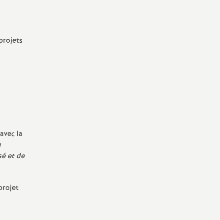
projets
avec la
n
sé et de
projet