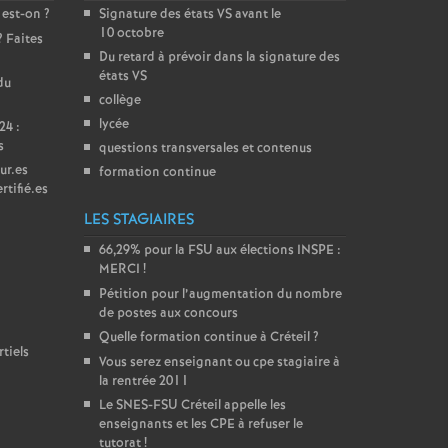
 est-on
?
Signature des états
VS
avant le
10 octobre
? Faites
Du retard à prévoir dans la signature des
états
VS
du
collège
lycée
24 :
s
questions transversales et contenus
ur.es
formation continue
rtifié.es
LES STAGIAIRES
66,29% pour la
FSU
aux élections
INSPE
:
MERCI
!
Pétition pour l’augmentation du nombre
de postes aux concours
Quelle formation continue à Créteil
?
tiels
Vous serez enseignant ou cpe stagiaire à
la rentrée 2011
Le
SNES
-
FSU
Créteil appelle les
enseignants et les
CPE
à refuser le
tutorat
!