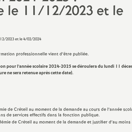
N
e le 11/12/2023 et le
évaluation
formation continue
a
inue
bilités, temps
mation professionnelle vient d’être publiée.
o
on pour l’année scolaire 2024-2025 se déroulera du lundi 11 déc
e ne sera retenue après cette date).
n
t retraite
a
adémie de Créteil au moment de la demande au cours de l’année scol
s de services effectifs dans la fonction publique.
d
cadémie de Créteil au moment de la demande et justifier d’au moins