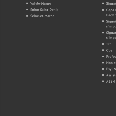
Val-de-Marne
Signa
Seine-Saint-Denis
Capa 
Décla
Seine-et-Marne
Signat
s’imp
Signat
s’imp
r
Tzr
Cpe
s
Profes
Non-ti
PsyEN
Assist
AESH