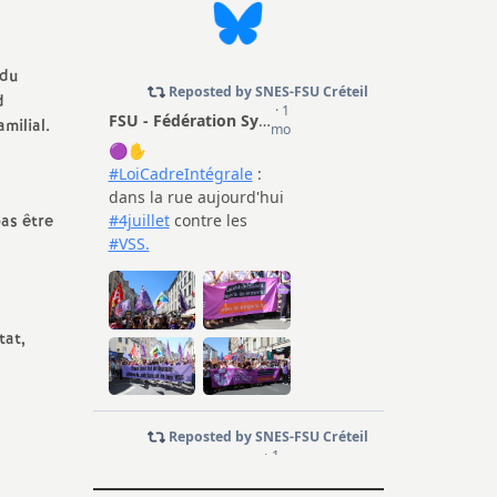
du
d
milial.
as être
tat,