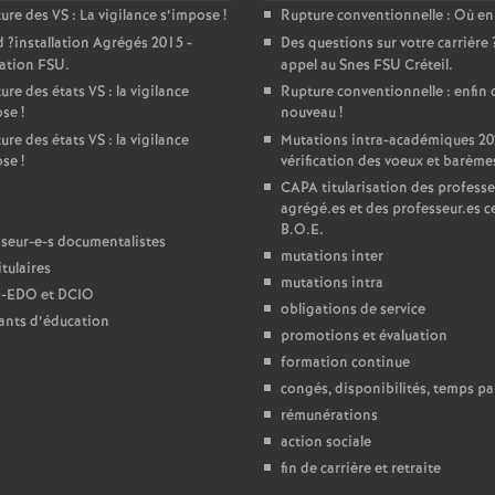
T
ture des
VS
: La vigilance s’impose
!
Rupture conventionnelle : Où en
d
?installation Agrégés 2015 -
Des questions sur votre carrière
o
ration
FSU
.
appel au Snes
FSU
Créteil.
ure des états
VS
: la vigilance
Rupture conventionnelle : enfin 
ose
u
!
nouveau
!
ure des états
VS
: la vigilance
Mutations intra-académiques 20
ose
!
vérification des voeux et barème
CAPA
titularisation des professe
agrégé.es et des professeur.es ce
B.O.E.
seur-e-s documentalistes
mutations inter
tulaires
mutations intra
-
EDO
et
DCIO
obligations de service
ants d’éducation
promotions et évaluation
formation continue
congés, disponibilités, temps par
rémunérations
action sociale
fin de carrière et retraite