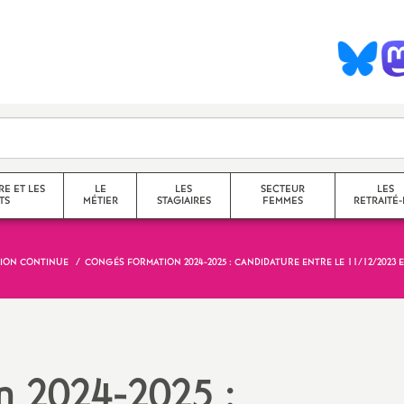
S
y
n
d
RE ET LES
LE
LES
SECTEUR
LES
TS
MÉTIER
STAGIAIRES
FEMMES
RETRAITÉ-
c
ION CONTINUE
CONGÉS FORMATION 2024-2025 : CANDIDATURE ENTRE LE 11/12/2023 ET
collège
a
lycée
service
questions transversales et
n 2024-2025 :
contenus