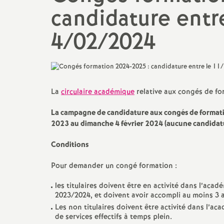
candidature entr
promotions et 
Non-titulaires
4/02/2024
formation cont
PsyEN-
EDO
et
DCIO
t
congés, disponi
Assistants d’éducation
partiels
i
AESH
rémunérations
La
circulaire académique
relative aux congés de for
La campagne de candidature aux congés de formati
action sociale
2023 au dimanche 4 février 2024 (aucune candidatur
fin de carrière e
Conditions
Pour demander un congé formation :
l
les titulaires doivent être en activité dans l’ac
2023/2024, et doivent avoir accompli au moins 3 an
Les non titulaires doivent être activité dans l’a
de services effectifs à temps plein.