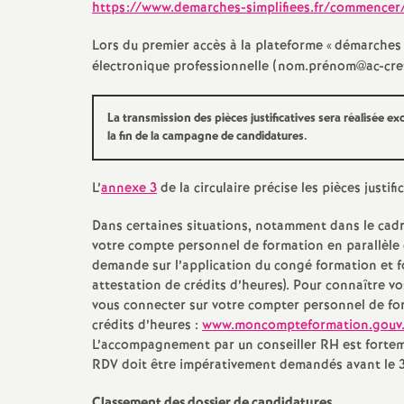
https://www.demarches-simplifiees.fr/commence
Lors du premier accès à la plateforme «
démarches 
électronique professionnelle (nom.prénom@ac-crete
La transmission des pièces justificatives sera réalisée 
la fin de la campagne de candidatures.
L’
annexe 3
de la circulaire précise les pièces just
t
Dans certaines situations, notamment dans le cadr
votre compte personnel de formation en parallèle
s
demande sur l’application du congé formation et fo
attestation de crédits d’heures). Pour connaître v
vous connecter sur votre compter personnel de fo
crédits d’heures :
www.moncompteformation.gouv.
L’accompagnement par un conseiller
RH
est forte
RDV
doit être impérativement demandés avant le 31
Classement des dossier de candidatures