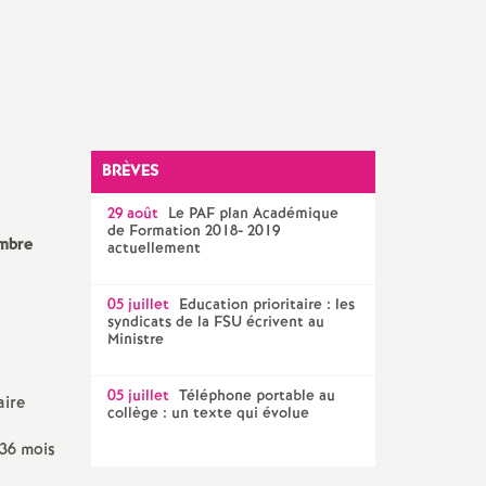
Technique Académique
outils pour les militant-e-s
Groupe
LGBTQIA
+
élections professionnelles
BRÈVES
29 août
Le
PAF
plan Académique
de Formation 2018- 2019
embre
actuellement
05 juillet
Education prioritaire : les
syndicats de la
FSU
écrivent au
Ministre
05 juillet
Téléphone portable au
aire
collège : un texte qui évolue
 36 mois