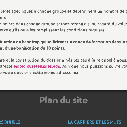
ritères spécifiques à chaque groupe et déterminera un nombre de 
é
aire.
de points dans chaque groupe seront retenu.e.s, au regard du vol
O
erve qu’ils ou elles remplissent les conditions requises.
situation de handicap qui sollicitent un congé de formation dans le
nt d’une bonification de 10 points.
e et la constitution du dossier n’hésitez pas à faire appel à nous
adresse
emploi@creteil.snes.edu
. Afin que nous puissions suivre vo
é
votre dossier à cette même adresse mail.
a
Plan du site
n
RSONNELS
LA CARRIÈRE ET LES MUTS