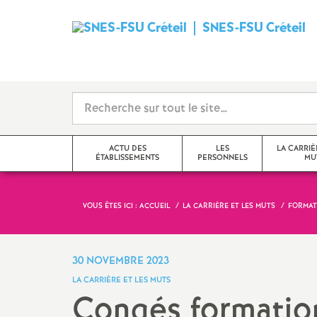
SNES
-
FSU
Créteil
ACTU DES
LES
LA CARRIÈ
ÉTABLISSEMENTS
PERSONNELS
MU
i
VOUS ÊTES ICI :
ACCUEIL
LA CARRIÈRE ET LES MUTS
FORMAT
Val-de-Marne
Tzr
mutations inter
Seine-Saint-Denis
Cpe
mutations intra
30 NOVEMBRE 2023
t
LA CARRIÈRE ET LES MUTS
Seine-et-Marne
Professeur-e-s
obligations de 
Congés formatio
documentalistes