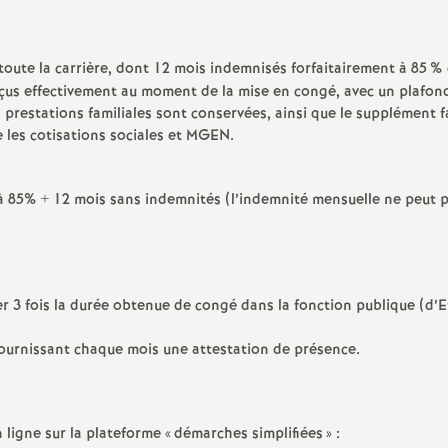
e
oute la carrière, dont 12 mois indemnisés forfaitairement à 85
% 
rçus effectivement au moment de la mise en congé, avec un plafon
E
 prestations familiales sont conservées, ainsi que le supplément fa
 les cotisations sociales et
MGEN
.
n
 85% + 12 mois sans indemnités (l’indemnité mensuelle ne peut p
e
 3 fois la durée obtenue de congé dans la fonction publique (d’E
n fournissant chaque mois une attestation de présence.
g
n
 ligne sur la plateforme «
démarches simplifiées
» :