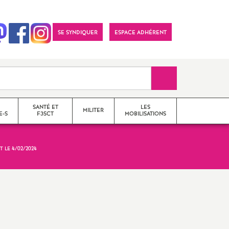
SE SYNDIQUER
ESPACE ADHÉRENT
Recherche sur le 
SANTÉ ET
LES
MILITER
E-S
F3SCT
MOBILISATIONS
 LE 4/02/2024
formations syndicales
le snes-fsu et son
fonctionnement
Vos élu-e-s en Comité