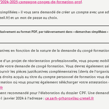
r/2024-2025-campagne-conges-de-formation-prof
.
e
simplifiées
» il vous sera demandé de créer un compte avec une a
m
il.fr) et un mot de passe au choix.
e
exclusivement au format
PDF
, par téléversement dans «
démarches simplifiées
»
n
ificatives en fonction de la nature de la demande du congé formatio
e d’un projet de réorientation professionnelle, vous pouvez mobil
 de votre demande de congé formation. Vous devrez également sais
urnir les pièces justificatives complémentaires (devis de l’organi
os droits acquis au titre du compte personnel de formation vous d
d
rmation où vous pourrez également télécharger votre attestation
fr
e
ment recommandé pour l’élaboration du dossier
CPF
. Une demand
 janvier 2024 à l’adresse :
ce.sarh-grhprox@ac-creteil.fr
S