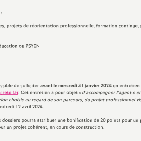
e
:
c
es, projets de réorientation professionnelle, formation continue, 
o
éducation ou
PSYEN
n
d
ssible de solliciter
avant le mercredi 31 janvier 2024
un entretien 
d
reteil.fr
. Cet entretien a pour objet «
d’accompagner l’agent.e e
tion choisie au regard de son parcours, du projet professionnel vi
e
ndredi 12 avril 2024.
 dossiers pourra attribuer une bonification de 20 points pour un 
g
our un projet cohérent, en cours de construction.