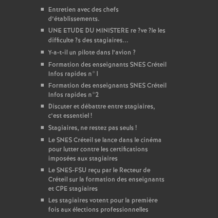
Entretien avec des chefs
d’établissements.
UNE
ETUDE
DU
MINISTERE
re
?ve
?le les
difficulte
?s des stagiaires...
Y-a-t-il un pilote dans l’avion
?
Formation des enseignants
SNES
Créteil
Infos rapides n°1
Formation des enseignants
SNES
Créteil
Infos rapides n°2
Discuter et débattre entre stagiaires,
c’est essentiel
!
Stagiaires, ne restez pas seuls
!
Le
SNES
Créteil se lance dans le cinéma
pour lutter contre les certifications
imposées aux stagiaires
Le
SNES
-
FSU
reçu par le Recteur de
Créteil sur la formation des enseignants
et
CPE
stagiaires
Les stagiaires votent pour la première
fois aux élections professionnelles