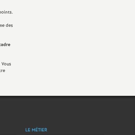
points.
ume des
 cadre
. Vous
tre
LE MÉTIER