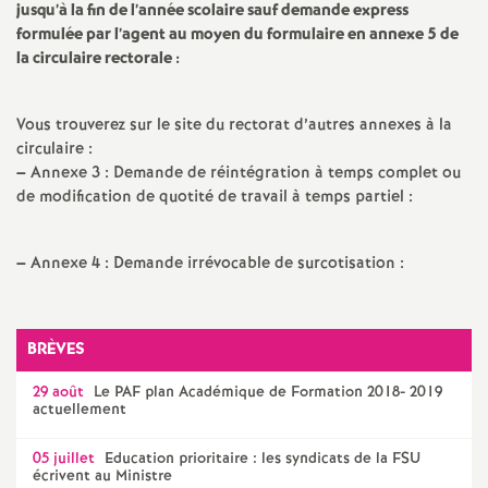
jusqu’à la fin de l’année scolaire sauf demande express
é
formulée par l’agent au moyen du formulaire en annexe 5 de
la circulaire rectorale :
O
Vous trouverez sur le site du rectorat d’autres annexes à la
r
circulaire :
–
Annexe 3 : Demande de réintégration à temps complet ou
l
de modification de quotité de travail à temps partiel :
é
–
Annexe 4 : Demande irrévocable de surcotisation :
a
BRÈVES
n
29 août
Le
PAF
plan Académique de Formation 2018- 2019
actuellement
s
05 juillet
Education prioritaire : les syndicats de la
FSU
T
écrivent au Ministre