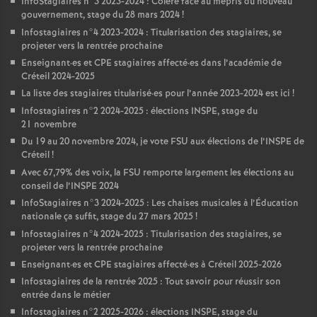
InfoStagiaires n°3 2023-2024 : Colère face au mépris du nouveau
gouvernement, stage du 28 mars 2024
!
Infostagiaires n°4 2023-2024 : Titularisation des stagiaires, se
projeter vers la rentrée prochaine
Enseignant
·
es et
CPE
stagiaires affecté
·
es dans l’académie de
Créteil 2024-2025
La liste des stagiaires titularisé
·
es pour l’année 2023-2024 est ici
!
Infostagiaires n°2 2024-2025 : élections
INSPE
, stage du
21 novembre
Du 19 au 20 novembre 2024, je vote
FSU
aux élections de l’
INSPE
de
Créteil
!
Avec 67,79% des voix, la
FSU
remporte largement les élections au
conseil de l’
INSPE
2024
InfoStagiaires n°3 2024-2025 : Les chaises musicales à l’Éducation
nationale ça suffit, stage du 27 mars 2025
!
Infostagiaires n°4 2024-2025 : Titularisation des stagiaires, se
projeter vers la rentrée prochaine
Enseignant
·
es et
CPE
stagiaires affecté
·
es à Créteil 2025-2026
Infostagiaires de la rentrée 2025 : Tout savoir pour réussir son
entrée dans le métier
Infostagiaires n°2 2025-2026 : élections
INSPE
, stage du