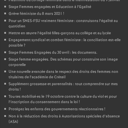
Flashmob du cortège féministe dans la manifestation du 9 janvier
Stage Femmes engagées et Education à l’Egalité
Grève féministe du 8 mars 2021
!
Pour un
SNES
-
FSU
vraiment féministe : construisons l’égalité au
quotidien
Mettre en œuvre l’égalité filles-garçons au collège et au lycée
Engagement syndical et combat féministe : la conciliation est-elle
possible
?
Stage Femmes Engagées du 30 avril : les documents.
Stage femme engagées. Des schémas pour construire son image
corporelle
Une nouvelle avancée dans le respect des droits des femmes non
titulaires de l’académie de Créteil
Supplément grossesse et parentalités : tout comprendre sur mes
droits
!
Tou
·
tes mobilisé
·
es le 19 octobre contre la culture du viol et pour
l’inscription du consentement dans la loi
!
Protégez les enfants des gouvernements réactionnaires
!
Non à la réduction des droits à Autorisations spéciales d’absence
(
ASA
)