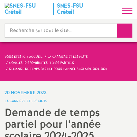
SNES
-
FSU
S
Créteil
y
Reche
n
d
VOUS ÊTES ICI :
ACCUEIL
LA CARRIÈRE ET LES MUTS
CONGÉS, DISPONIBILITÉS, TEMPS PARTIELS
i
DEMANDE DE TEMPS PARTIEL POUR L’ANNÉE SCOLAIRE 2024-2025
c
20 NOVEMBRE 2023
a
LA CARRIÈRE ET LES MUTS
Demande de temps
t
partiel pour l’année
N
scolaire 2024-2025