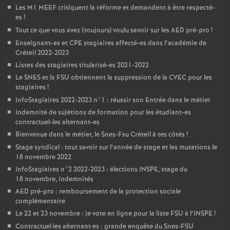
Les M1
MEEF
critiquent la réforme et demandent à être respecté-
es
!
Tout ce que vous avez (toujours) voulu savoir sur les
AED
pré-pro
!
Enseignant-es et
CPE
stagiaires affecté-es dans l’académie de
Créteil 2022-2023
Listes des stagiaires titularisé-es 2021-2022
Le
SNES
et la
FSU
obtiennent la suppression de la
CVEC
pour les
stagiaires
!
InfoStagiaires 2022-2023 n°1 : réussir son Entrée dans le métier
Indemnité de sujétions de formation pour les étudiant-es
contractuel-les alternant-es
Bienvenue dans le métier, le Snes-Fsu Créteil à tes côtés
!
Stage syndical : tout savoir sur l’année de stage et les mutations le
18 novembre 2022
InfoStagiaires n°2 2022-2023 : élections
INSPE
, stage du
18 novembre, indemnités
AED
pré-pro : remboursement de la protection sociale
complémentaire
Le 22 et 23 novembre : je vote en ligne pour la liste
FSU
à l’
INSPE
!
Contractuel
·
les alternant
·
es : grande enquête du Snes-
FSU