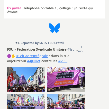
o
05 juillet
Téléphone portable au collège : un texte qui
évolue
u
r
s