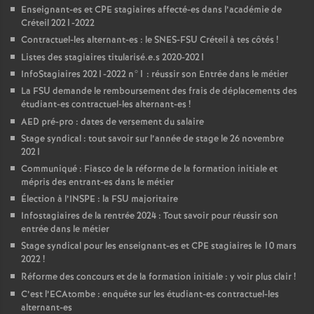
Enseignant-es et
CPE
stagiaires affecté-es dans l’académie de
Créteil 2021-2022
Contractuel-les alternant-es : le
SNES
-
FSU
Créteil à tes côtés
!
Listes des stagiaires titularisé.e.s 2020-2021
InfoStagiaires 2021-2022 n°1 : réussir son Entrée dans le métier
La
FSU
demande le remboursement des frais de déplacements des
étudiant-es contractuel-les alternant-es
!
AED
pré-pro : dates de versement du salaire
Stage syndical : tout savoir sur l’année de stage le 26 novembre
2021
Communiqué : Fiasco de la réforme de la formation initiale et
mépris des entrant-es dans le métier
Élection à l’
INSPE
: la
FSU
majoritaire
Infostagiaires de la rentrée 2024 : Tout savoir pour réussir son
entrée dans le métier
Stage syndical pour les enseignant-es et
CPE
stagiaires le 10 mars
2022
!
Réforme des concours et de la formation initiale : y voir plus clair
!
C’est l’ECAtombe : enquête sur les étudiant-es contractuel-les
alternant-es