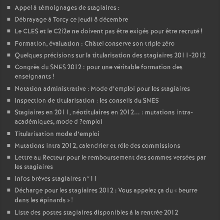
Appel à témoignages de stagiaires :
Débrayage à Torcy ce jeudi 8 décembre
Le
CLES
et le C2i2e ne doivent pas être exigés pour être recruté
!
Formation, évaluation : Châtel conserve son triple zéro
Quelques précisions sur la titularisation des stagiaires 2011-2012
Congrès du
SNES
2012 : pour une véritable formation des
enseignants
!
Notation administrative : Mode d’emploi pour les stagiaires
Inspection de titularisation : les conseils du
SNES
Stagiaires en 2011, néotitulaires en 2012... : mutations intra-
académiques, mode d
?emploi
Titularisation mode d’emploi
Mutations intra 2012, calendrier et rôle des commissions
Lettre au Recteur pour le remboursement des sommes versées par
les stagiaires
Infos brèves stagiaires n°11
Décharge pour les stagiaires 2012 : Vous appelez ça du «
beurre
dans les épinards
»
!
Liste des postes stagiaires disponibles à la rentrée 2012