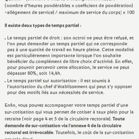
e
(nombre d’heures pondérables x coefficient de pondération)
+allégement de service) / maximum de service du corps] x 100
m
Il existe deux types de temps partiel :
e
Le temps partiel de droit : son octroi ne peut être refusé, et
l’on peut demander un temps partiel qui ne corresponde
n
pas à une quotité de travail en heure pleine. Cette modalité
est particulièrement importante lorsque l’on souhaite
bénéficier du complément de libre choix d’activité. En effet,
t
pour pouvoir percevoir cette allocation, le service ne peut
dépasser 80%, soit 14,4h.
s
Le temps partiel sur autorisation : il est soumis à
l’autorisation du chef d’établissement qui peut s’y opposer
pour des motifs liés aux nécessités de service.
d
Enfin, vous pouvez accompagner votre temps partiel d’une
e
sur-cotisation qui vous permet de cotiser à taux plein pour la
retraite (voir page 4 et 5 de la circulaire rectorale).
Toute
demande de sur-cotisation via l’annexe 4 de la circulaire
S
rectoral est irrévocable
. Toutefois, le coût de la sur-cotisation