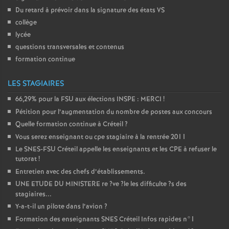
Du retard à prévoir dans la signature des états
VS
collège
lycée
questions transversales et contenus
formation continue
LES STAGIAIRES
66,29% pour la
FSU
aux élections
INSPE
:
MERCI
!
Pétition pour l’augmentation du nombre de postes aux concours
Quelle formation continue à Créteil
?
Vous serez enseignant ou cpe stagiaire à la rentrée 2011
Le
SNES
-
FSU
Créteil appelle les enseignants et les
CPE
à refuser le
tutorat
!
Entretien avec des chefs d’établissements.
UNE
ETUDE
DU
MINISTERE
re
?ve
?le les difficulte
?s des
stagiaires...
Y-a-t-il un pilote dans l’avion
?
Formation des enseignants
SNES
Créteil Infos rapides n°1