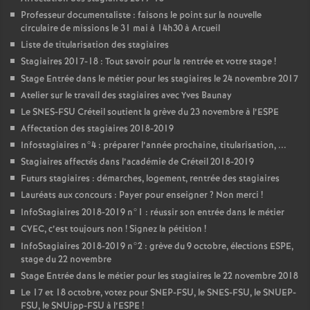
Professeur documentaliste : faisons le point sur la nouvelle
circulaire de missions le 31 mai à 14h30 à Arcueil
Liste de titularisation des stagiaires
Stagiaires 2017-18 : Tout savoir pour la rentrée et votre stage
!
Stage Entrée dans le métier pour les stagiaires le 24 novembre 2017
Atelier sur le travail des stagiaires avec Yves Baunay
Le
SNES
-
FSU
Créteil soutient la grève du 23 novembre à l’
ESPE
Affectation des stagiaires 2018-2019
Infostagiaires n°4 : préparer l’année prochaine, titularisation, ...
Stagiaires affectés dans l’académie de Créteil 2018-2019
Futurs stagiaires : démarches, logement, rentrée des stagiaires
Lauréats aux concours : Payer pour enseigner
? Non merci
!
InfoStagiaires 2018-2019 n°1 : réussir son entrée dans le métier
CVEC
, c’est toujours non
! Signez la pétition
!
InfoStagiaires 2018-2019 n°2 : grève du 9 octobre, élections
ESPE
,
stage du 22 novembre
Stage Entrée dans le métier pour les stagiaires le 22 novembre 2018
Le 17 et 18 octobre, votez pour
SNEP
-
FSU
, le
SNES
-
FSU
, le
SNUEP
-
FSU
, le SNUipp-
FSU
à l’
ESPE
!