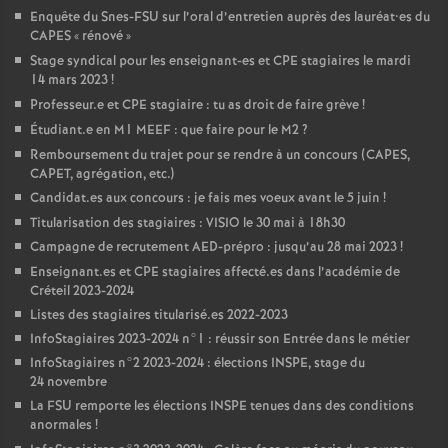
Enquête du Snes-
FSU
sur l’oral d’entretien auprès des lauréat•es du
CAPES
«
rénové
»
Stage syndical pour les enseignant-es et
CPE
stagiaires le mardi
14 mars 2023
!
Professeur.e et
CPE
stagiaire : tu as droit de faire grève
!
Étudiant.e en M1
MEEF
: que faire pour le M2
?
Remboursement du trajet pour se rendre à un concours (
CAPES
,
CAPET
, agrégation, etc.)
Candidat.es aux concours : je fais mes voeux avant le 5 juin
!
Titularisation des stagiaires :
VISIO
le 30 mai à 18h30
Campagne de recrutement
AED
-prépro : jusqu’au 28 mai 2023
!
Enseignant.es et
CPE
stagiaires affecté.es dans l’académie de
Créteil 2023-2024
Listes des stagiaires titularisé.es 2022-2023
InfoStagiaires 2023-2024 n°1 : réussir son Entrée dans le métier
InfoStagiaires n°2 2023-2024 : élections
INSPE
, stage du
24 novembre
La
FSU
remporte les élections
INSPE
tenues dans des conditions
anormales
!