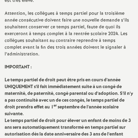
est très élevé.
e
Attention, les collègues à temps partiel pour la troisième
c
année consécutive doivent faire une nouvelle demande s’ils
souhaitent conserver ce temps partiel, faute de quoi ils
exerceront à temps complet à la rentrée scolaire 2024. Les
o
collègues souhaitant au contraire reprendre à temps
complet avant la fin des trois années doivent le signaler à
n
l’administration.
d
IMPORTANT
:
Le temps partiel de droit peut être pris en cours d’année
d
UNIQUEMENT
s’il fait immédiatement suite à un congé de
maternité, de paternité, congé parental ou d’adoption. S’il n’y
e
a pas continuité avec un de ces congés, le temps partiel de
er
droit prendra effet au 1
septembre de l’année scolaire
g
suivante.
Le temps partiel de droit pour élever un enfant de moins de 3
ans sera automatiquement transformé en temps partiel sur
r
autorisation dès la date anniversaire des 3 ans de l’enfant