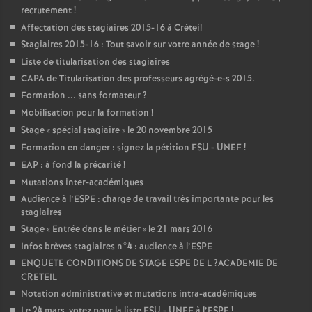
recrutement
!
Affectation des stagiaires 2015-16 à Créteil
Stagiaires 2015-16 : Tout savoir sur votre année de stage
!
Liste de titularisation des stagiaires
CAPA
de Titularisation des professeurs agrégé-e-s 2015.
Formation ... sans formateur
?
Mobilisation pour la formation
!
Stage «
spécial stagiaire
» le 20 novembre 2015
Formation en danger : signez la pétition
FSU
-
UNEF
!
EAP
: à fond la précarité
!
Mutations inter-académiques
Audience à l’
ESPE
: charge de travail très importante pour les
stagiaires
Stage «
Entrée dans le métier
» le 21 mars 2016
Infos brèves stagiaires n°4 : audience à l’
ESPE
ENQUETE
CONDITIONS
DE
STAGE
ESPE
DE
L
?
ACADEMIE
DE
CRETEIL
Notation administrative et mutations intra-académiques
Le 24 mars, votez pour la liste
FSU
-
UNEF
à l’
ESPE
!