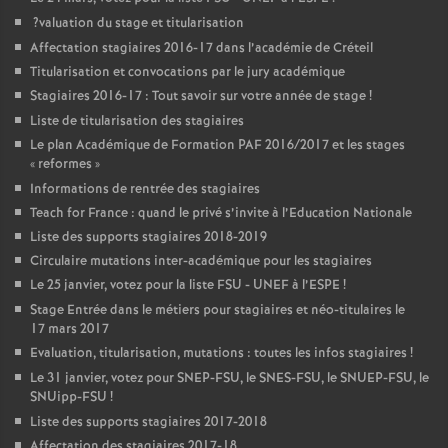
?valuation du stage et titularisation
Affectation stagiaires 2016-17 dans l’académie de Créteil
Titularisation et convocations par le jury académique
Stagiaires 2016-17 : Tout savoir sur votre année de stage
!
Liste de titularisation des stagiaires
Le plan Académique de Formation
PAF
2016/2017 et les stages
«
reformes
»
Informations de rentrée des stagiaires
Teach for France : quand le privé s’invite à l’Education Nationale
Liste des supports stagiaires 2018-2019
Circulaire mutations inter-académique pour les stagiaires
Le 25 janvier, votez pour la liste
FSU
-
UNEF
à l’
ESPE
!
Stage Entrée dans le métiers pour stagiaires et néo-titulaires le
17 mars 2017
Evaluation, titularisation, mutations : toutes les infos stagiaires
!
Le 31 janvier, votez pour
SNEP
-
FSU
, le
SNES
-
FSU
, le
SNUEP
-
FSU
, le
SNUipp-
FSU
!
Liste des supports stagiaires 2017-2018
Affectation des stagiaires 2017-18