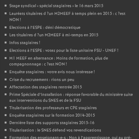
Stage syndical «
spécial stagiaires
» le 16 mars 2015
Lauréats titulaires d
?un
M2MEEF
à temps plein en 2015 : c
?est
NON
!
Elections à l’
ESPE
: déni démocratique
Les titulaires d
?un
M2MEEF
à mi-temps en 2015
Infos stagiaires
!
Elections à l’
ESPE
: votez pour la liste unitaire
FSU
-
UNEF
!
M1
MEEF
en alternance : Moins de formation, plus de
compagnonnage : c
?est
NON
!
Enquête stagiaires : votre avis nous intéresse
!
Crise du recrutement : rions un peu
Affectation des stagiaires rentrée 2015
Prime Spéciale d’Installation : réponse favorable du ministère suite
aux interventions du
SNES
et de la
FSU
Titularisation des professeurs et
CPE
stagiaires
Enquête stagiaires sur la formation 2014-2015
Dernière liste des supports stagiaires 2015-16
Titularisation : le
SNES
défend vos revendications
Formation des enseignant-e-s : Non à l’apprentissage, oui au pré-