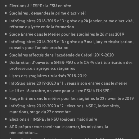
Elections à l’
ESPE
: la
FSU
en tête
Stagiaires : demandez la prime d’activité
!
InfoStagiaires 2018-2019 n°3 : grève du 24 janvier, prime d’activité,
réforme du lycée et de la formation
Stage Entrée dans le Métier pour les stagiaires le 26 mars 2019
InfoStagiaires 2018-2019 n°4 : grève du 9 mai, jury et titularisation,
conseils pour l’année prochaine
Stagiaires affectés dans l’académie de Créteil 2019-2020
Déclaration d’ouverture
SNES
-
FSU
de la
CAPA
de titularisation des
professeur.e.s agrégé.e.s stagiaires
Listes des stagiaires titularisés 2018-2019
InfoStagiaires 2019-2020 n°1 : réussir son entrée dans le métier
Le 15 et 16 octobre, on vote pour la liste
FSU
à l’
INSPE
!
Stage Entrée dans le métier pour les stagiaires le 22 novembre 2019
InfoStagiaires 2019-2020 n°2 : élections
INSPE
, indemnités,
mutations, stage du 22 novembre
Elections à l’
INSPE
: la
FSU
toujours majoritaire
AED
prépro : tout savoir sur le contrat, les missions, la
rémunération...