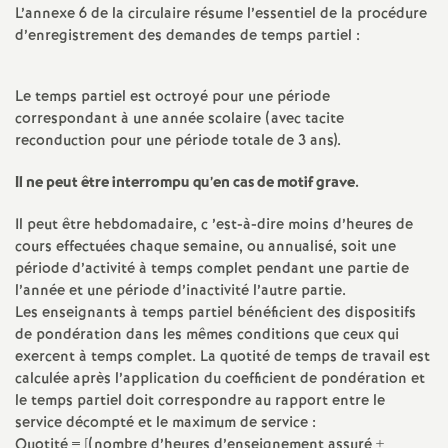
e
L’annexe 6 de la circulaire résume l’essentiel de la procédure
d’enregistrement des demandes de temps partiel :
s
E
Le temps partiel est octroyé pour une période
correspondant à une année scolaire (avec tacite
reconduction pour une période totale de 3 ans).
n
Il ne peut être interrompu qu’en cas de motif grave.
s
Il peut être hebdomadaire, c ’est-à-dire moins d’heures de
e
cours effectuées chaque semaine, ou annualisé, soit une
période d’activité à temps complet pendant une partie de
l’année et une période d’inactivité l’autre partie.
i
Les enseignants à temps partiel bénéficient des dispositifs
de pondération dans les mêmes conditions que ceux qui
g
exercent à temps complet. La quotité de temps de travail est
calculée après l’application du coefficient de pondération et
n
le temps partiel doit correspondre au rapport entre le
service décompté et le maximum de service :
Quotité = [(nombre d’heures d’enseignement assuré +