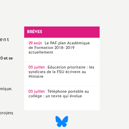
Technique Académique
outils pour les militant-e-s
Groupe
LGBTQIA
+
BRÈVES
ient
29 août
Le
PAF
plan Académique
élections professionnelles
de Formation 2018- 2019
actuellement
0 et se
05 juillet
Education prioritaire : les
syndicats de la
FSU
écrivent au
Ministre
émique.
05 juillet
Téléphone portable au
collège : un texte qui évolue
projets