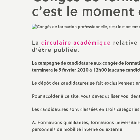
c’est le moment 
promotions et 
Non-titulaires
formation cont
PsyEN-
EDO
et
DCIO
t
congés, disponi
Assistants d’éducation
partiels
La
circulaire académique
relative
i
d’être publiée.
AESH
rémunérations
La campagne de candidature aux congés de formatio
terminera le 5 février 2020 à 12h00 (aucune candid
action sociale
Le dépôt des candidatures se fait exclusivement en
fin de carrière e
Pour accéder à ce site, vous devez utiliser vos id
Les candidatures sont classées en trois catégories 
l
A. Formations qualifiantes, formations universitair
personnels de mobilité interne ou externe