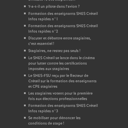
Y-a-t-il un pilote dans l’avion
?
Formation des enseignants
SNES
Créteil
Infos rapides n°1
Formation des enseignants
SNES
Créteil
Infos rapides n°2
Discuter et débattre entre stagiaires,
c’est essentiel
!
Stagiaires, ne restez pas seuls
!
Le
SNES
Créteil se lance dans le cinéma
pour lutter contre les certifications
imposées aux stagiaires
Le
SNES
-
FSU
reçu par le Recteur de
Créteil sur la formation des enseignants
et
CPE
stagiaires
Les stagiaires votent pour la première
fois aux élections professionnelles
Formation des enseignants
SNES
Créteil
Infos rapides n°3
Se mobiliser pour dénoncer les
conditions de stage
!