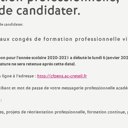
N
de candidater.
évaluation
formation continue
a
inue
bilités, temps
 aux congés de formation professionnelle v
o
n pour l’année scolaire 2020-2021 a débuté le lundi 6 janvier 202
ature ne sera retenue après cette date).
n
 ligne à l’adresse :
http://cfpens.ac-creteil.fr
t retraite
a
entifiant et mot de passe de votre messagerie professionnelle acad
:
es, projets de réorientation professionnelle, formation continue, 
d