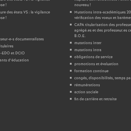
ose
!
nouveau
!
e
ure des états
VS
: la vigilance
Mutations intra-académiques 20
ose
!
vérification des voeux et barème
c
CAPA
titularisation des professe
agrégé.es et des professeur.es ce
B.O.E.
o
seur-e-s documentalistes
mutations inter
tulaires
mutations intra
-
n
EDO
et
DCIO
obligations de service
ants d’éducation
promotions et évaluation
d
formation continue
congés, disponibilités, temps par
d
rémunérations
action sociale
e
fin de carrière et retraite
g