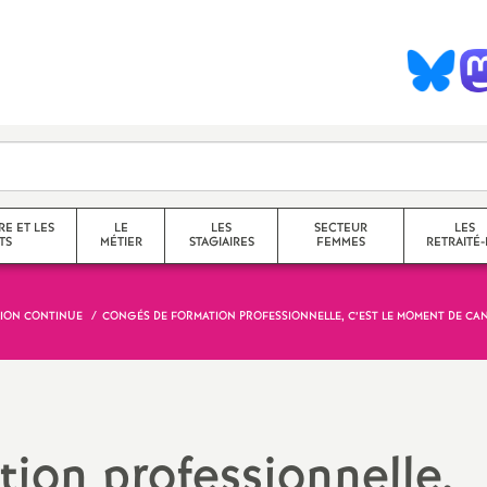
S
y
n
d
RE ET LES
LE
LES
SECTEUR
LES
TS
MÉTIER
STAGIAIRES
FEMMES
RETRAITÉ-
c
ION CONTINUE
CONGÉS DE FORMATION PROFESSIONNELLE, C’EST LE MOMENT DE CAN
collège
a
lycée
service
questions transversales et
ion professionnelle,
contenus