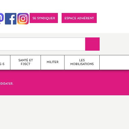
SE SYNDIQUER
ESPACE ADHÉRENT
Recherche sur le 
SANTÉ ET
LES
MILITER
E-S
F3SCT
MOBILISATIONS
DIDATER.
formations syndicales
le snes-fsu et son
fonctionnement
Vos élu-e-s en Comité