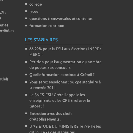
collège
lycée
24 :
s
questions transversales et contenus
ur.es
formation continue
rtifié.es
LES STAGIAIRES
66,29% pour la
FSU
aux élections
INSPE
:
MERCI
!
Pétition pour l’augmentation du nombre
de postes aux concours
Quelle formation continue à Créteil
?
tiels
Vous serez enseignant ou cpe stagiaire à
la rentrée 2011
Le
SNES
-
FSU
Créteil appelle les
enseignants et les
CPE
à refuser le
tutorat
!
Entretien avec des chefs
d’établissements.
UNE
ETUDE
DU
MINISTERE
re
?ve
?le les
difficulte
?s des stagiaires...