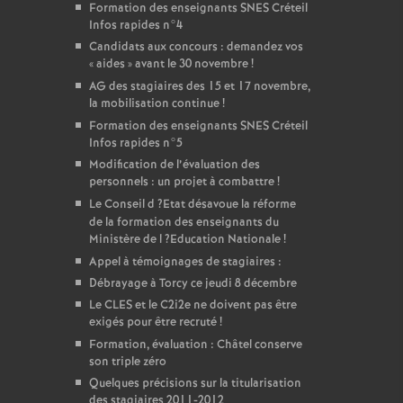
Formation des enseignants
SNES
Créteil
Infos rapides n°4
Candidats aux concours : demandez vos
«
aides
» avant le 30 novembre
!
AG
des stagiaires des 15 et 17 novembre,
la mobilisation continue
!
Formation des enseignants
SNES
Créteil
Infos rapides n°5
Modification de l’évaluation des
personnels : un projet à combattre
!
Le Conseil d
?Etat désavoue la réforme
de la formation des enseignants du
Ministère de l
?Education Nationale
!
Appel à témoignages de stagiaires :
Débrayage à Torcy ce jeudi 8 décembre
Le
CLES
et le C2i2e ne doivent pas être
exigés pour être recruté
!
Formation, évaluation : Châtel conserve
son triple zéro
Quelques précisions sur la titularisation
des stagiaires 2011-2012