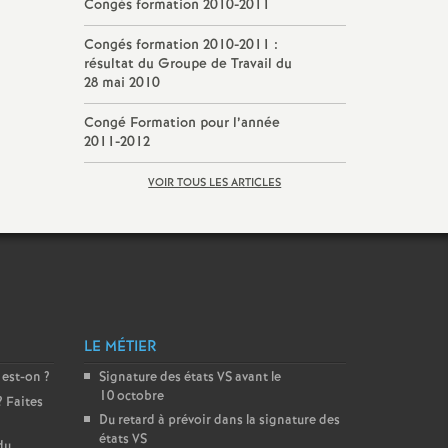
Congés formation 2010-2011
Congés formation 2010-2011 :
résultat du Groupe de Travail du
28 mai 2010
Congé Formation pour l’année
2011-2012
VOIR TOUS LES ARTICLES
LE MÉTIER
 est-on
?
Signature des états
VS
avant le
10 octobre
? Faites
Du retard à prévoir dans la signature des
états
VS
du