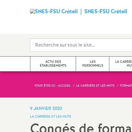
SNES
-
FSU
Créteil
ACTU DES
LES
LA CARRIÈ
ÉTABLISSEMENTS
PERSONNELS
MU
i
VOUS ÊTES ICI :
ACCUEIL
LA CARRIÈRE ET LES MUTS
FORMAT
Val-de-Marne
Tzr
mutations inter
Seine-Saint-Denis
Cpe
mutations intra
9 JANVIER 2020
t
LA CARRIÈRE ET LES MUTS
Seine-et-Marne
Professeur-e-s
obligations de 
Congés de format
documentalistes