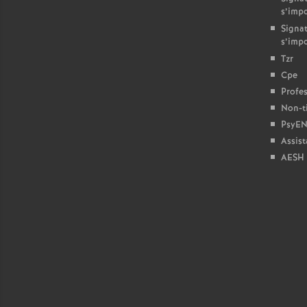
s’imp
Signat
s’imp
Tzr
Cpe
Profes
Non-ti
PsyEN
Assist
AESH