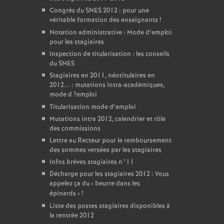
Congrès du
SNES
2012 : pour une
véritable formation des enseignants
!
Notation administrative : Mode d’emploi
pour les stagiaires
Inspection de titularisation : les conseils
du
SNES
Stagiaires en 2011, néotitulaires en
2012... : mutations intra-académiques,
mode d
?emploi
Titularisation mode d’emploi
Mutations intra 2012, calendrier et rôle
des commissions
Lettre au Recteur pour le remboursement
des sommes versées par les stagiaires
Infos brèves stagiaires n°11
Décharge pour les stagiaires 2012 : Vous
appelez ça du «
beurre dans les
épinards
»
!
Liste des postes stagiaires disponibles à
la rentrée 2012