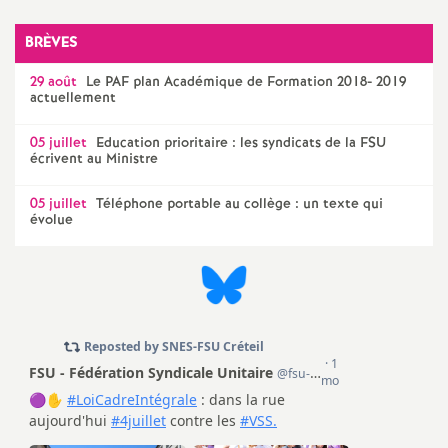
e
BRÈVES
c
29 août
Le
PAF
plan Académique de Formation 2018- 2019
actuellement
o
05 juillet
Education prioritaire : les syndicats de la
FSU
écrivent au Ministre
n
05 juillet
Téléphone portable au collège : un texte qui
d
évolue
d
e
g
r