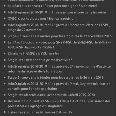
Lauréats aux concours : Payer pour enseigner
? Non merci
!
InfoStagiaires 2018-2019 n°1 : réussir son entrée dans le métier
CVEC
, c’est toujours non
! Signez la pétition
!
InfoStagiaires 2018-2019 n°2 : grève du 9 octobre, élections
ESPE
,
stage du 22 novembre
Stage Entrée dans le métier pour les stagiaires le 22 novembre 2018
Le 17 et 18 octobre, votez pour
SNEP
-
FSU
, le
SNES
-
FSU
, le
SNUEP
-
FSU
, le SNUipp-
FSU
à l’
ESPE
!
Elections à l’
ESPE
: la
FSU
en tête
Stagiaires : demandez la prime d’activité
!
InfoStagiaires 2018-2019 n°3 : grève du 24 janvier, prime d’activité,
réforme du lycée et de la formation
Stage Entrée dans le Métier pour les stagiaires le 26 mars 2019
InfoStagiaires 2018-2019 n°4 : grève du 9 mai, jury et titularisation,
conseils pour l’année prochaine
Stagiaires affectés dans l’académie de Créteil 2019-2020
Déclaration d’ouverture
SNES
-
FSU
de la
CAPA
de titularisation des
professeur.e.s agrégé.e.s stagiaires
Listes des stagiaires titularisés 2018-2019