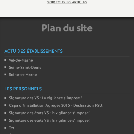
VOIR TOUS LES ARTICLES
o
Plan du site
u
r
ACTU DES ÉTABLISSEMENTS
s
Val-de-Marne
Seine-Saint-Denis
Seine-et-Marne
LES PERSONNELS
Signature des
VS
: La vigilance s’impose
!
Capa d
?installation Agrégés 2015 - Déclaration
FSU
.
Signature des états
VS
: la vigilance s’impose
!
Signature des états
VS
: la vigilance s’impose
!
Tzr