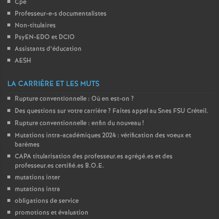
Cpe
Professeur-e-s documentalistes
Non-titulaires
PsyEN-
EDO
et
DCIO
Assistants d’éducation
AESH
LA CARRIÈRE ET LES MUTS
Rupture conventionnelle : Où en est-on
?
Des questions sur votre carrière
? Faites appel au Snes
FSU
Créteil.
Rupture conventionnelle : enfin du nouveau
!
Mutations intra-académiques 2024 : vérification des voeux et
barèmes
CAPA
titularisation des professeur.es agrégé.es et des
professeur.es certifié.es
B.O.E.
mutations inter
mutations intra
obligations de service
promotions et évaluation