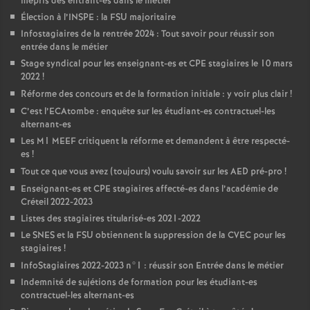
mépris des entrant-es dans le métier
Élection à l’
INSPE
: la
FSU
majoritaire
Infostagiaires de la rentrée 2024 : Tout savoir pour réussir son
entrée dans le métier
Stage syndical pour les enseignant-es et
CPE
stagiaires le 10 mars
2022
!
Réforme des concours et de la formation initiale : y voir plus clair
!
C’est l’ECAtombe : enquête sur les étudiant-es contractuel-les
alternant-es
Les M1
MEEF
critiquent la réforme et demandent à être respecté-
es
!
Tout ce que vous avez (toujours) voulu savoir sur les
AED
pré-pro
!
Enseignant-es et
CPE
stagiaires affecté-es dans l’académie de
Créteil 2022-2023
Listes des stagiaires titularisé-es 2021-2022
Le
SNES
et la
FSU
obtiennent la suppression de la
CVEC
pour les
stagiaires
!
InfoStagiaires 2022-2023 n°1 : réussir son Entrée dans le métier
Indemnité de sujétions de formation pour les étudiant-es
contractuel-les alternant-es