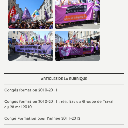
é
O
r
l
é
a
ARTICLES DE LA RUBRIQUE
Congés formation 2010-2011
n
Congés formation 2010-2011 : résultat du Groupe de Travail
du 28 mai 2010
s
Congé Formation pour l’année 2011-2012
T