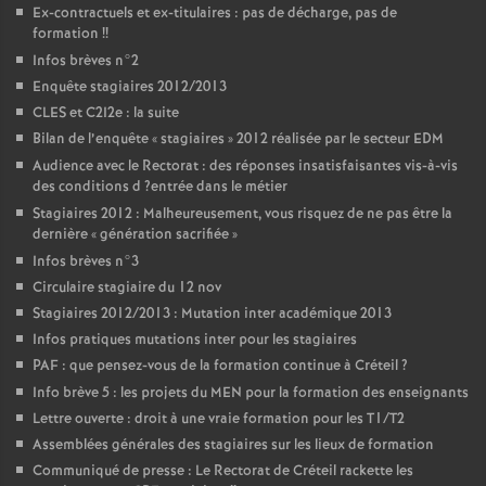
Ex-contractuels et ex-titulaires : pas de décharge, pas de
formation
!!
Infos brèves n°2
Enquête stagiaires 2012/2013
CLES
et C2I2e : la suite
Bilan de l’enquête «
stagiaires
» 2012 réalisée par le secteur
EDM
Audience avec le Rectorat : des réponses insatisfaisantes vis-à-vis
des conditions d
?entrée dans le métier
Stagiaires 2012 : Malheureusement, vous risquez de ne pas être la
dernière «
génération sacrifiée
»
Infos brèves n°3
Circulaire stagiaire du 12 nov
Stagiaires 2012/2013 : Mutation inter académique 2013
Infos pratiques mutations inter pour les stagiaires
PAF
: que pensez-vous de la formation continue à Créteil
?
Info brève 5 : les projets du
MEN
pour la formation des enseignants
Lettre ouverte : droit à une vraie formation pour les T1/T2
Assemblées générales des stagiaires sur les lieux de formation
Communiqué de presse : Le Rectorat de Créteil rackette les