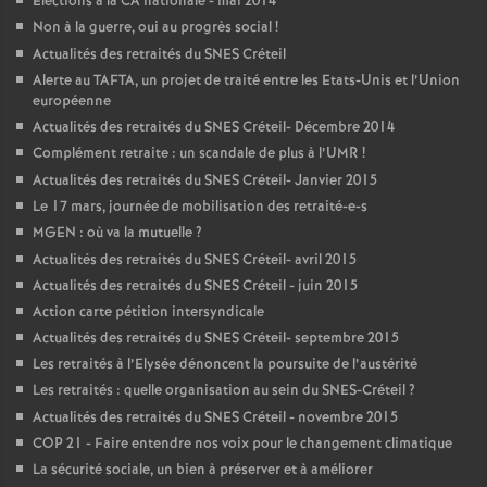
Elections à la
CA
nationale - mai 2014
Non à la guerre, oui au progrès social
!
Actualités des retraités du
SNES
Créteil
Alerte au
TAFTA
, un projet de traité entre les Etats-Unis et l’Union
européenne
Actualités des retraités du
SNES
Créteil- Décembre 2014
Complément retraite : un scandale de plus à l’
UMR
!
Actualités des retraités du
SNES
Créteil- Janvier 2015
Le 17 mars, journée de mobilisation des retraité-e-s
MGEN
: où va la mutuelle
?
Actualités des retraités du
SNES
Créteil- avril 2015
Actualités des retraités du
SNES
Créteil - juin 2015
Action carte pétition intersyndicale
Actualités des retraités du
SNES
Créteil- septembre 2015
Les retraités à l’Elysée dénoncent la poursuite de l’austérité
Les retraités : quelle organisation au sein du
SNES
-Créteil
?
Actualités des retraités du
SNES
Créteil - novembre 2015
COP
21 - Faire entendre nos voix pour le changement climatique
La sécurité sociale, un bien à préserver et à améliorer