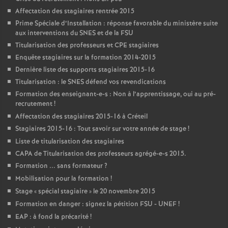
Affectation des stagiaires rentrée 2015
Prime Spéciale d’Installation : réponse favorable du ministère suite
aux interventions du
SNES
et de la
FSU
Titularisation des professeurs et
CPE
stagiaires
Enquête stagiaires sur la formation 2014-2015
Dernière liste des supports stagiaires 2015-16
Titularisation : le
SNES
défend vos revendications
Formation des enseignant-e-s : Non à l’apprentissage, oui au pré-
recrutement
!
Affectation des stagiaires 2015-16 à Créteil
Stagiaires 2015-16 : Tout savoir sur votre année de stage
!
Liste de titularisation des stagiaires
CAPA
de Titularisation des professeurs agrégé-e-s 2015.
Formation ... sans formateur
?
Mobilisation pour la formation
!
Stage «
spécial stagiaire
» le 20 novembre 2015
Formation en danger : signez la pétition
FSU
-
UNEF
!
EAP
: à fond la précarité
!