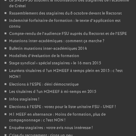
Le
SNES
-
FSU
soutient la mobilisation des stagiaires de l’académie
de Crétei
Rassemblement des stagiaires du 8 octobre devant le Rectorat
Indemnité forfaitaire de formation : le texte d’application est
connu
Compte-rendu de l’audience
FSU
auprès du Rectorat et de l’
ESPE
Mutations inter-académiques : comment ça marche
?
Bulletin mutations inter-académiques 2014
Modalités d’évaluation de la formation
Stage syndical «
spécial stagiaires
» le 16 mars 2015
Lauréats titulaires d
?un
M2MEEF
à temps plein en 2015 : c
?est
NON
!
Elections à l’
ESPE
: déni démocratique
Les titulaires d
?un
M2MEEF
à mi-temps en 2015
Infos stagiaires
!
Elections à l’
ESPE
: votez pour la liste unitaire
FSU
-
UNEF
!
M1
MEEF
en alternance : Moins de formation, plus de
compagnonnage : c
?est
NON
!
Enquête stagiaires : votre avis nous intéresse
!
Crise du recrutement : rions un peu