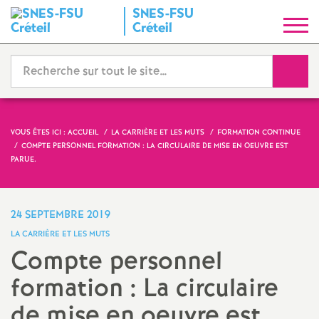
SNES
-
FSU
S
Créteil
y
Reche
n
d
VOUS ÊTES ICI :
ACCUEIL
LA CARRIÈRE ET LES MUTS
FORMATION CONTINUE
COMPTE PERSONNEL FORMATION : LA CIRCULAIRE DE MISE EN OEUVRE EST
i
PARUE.
c
24 SEPTEMBRE 2019
a
LA CARRIÈRE ET LES MUTS
Compte personnel
t
formation : La circulaire
N
de mise en oeuvre est