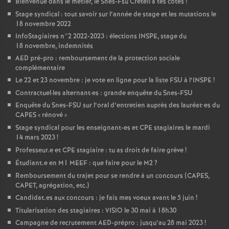
Bienvenue dans le métier, le Snes-Fsu Créteil à tes côtés
!
Stage syndical : tout savoir sur l’année de stage et les mutations le
18 novembre 2022
InfoStagiaires n°2 2022-2023 : élections
INSPE
, stage du
18 novembre, indemnités
AED
pré-pro : remboursement de la protection sociale
complémentaire
Le 22 et 23 novembre : je vote en ligne pour la liste
FSU
à l’
INSPE
!
Contractuel
·
les alternant
·
es : grande enquête du Snes-
FSU
Enquête du Snes-
FSU
sur l’oral d’entretien auprès des lauréat•es du
CAPES
«
rénové
»
Stage syndical pour les enseignant-es et
CPE
stagiaires le mardi
14 mars 2023
!
Professeur.e et
CPE
stagiaire : tu as droit de faire grève
!
Étudiant.e en M1
MEEF
: que faire pour le M2
?
Remboursement du trajet pour se rendre à un concours (
CAPES
,
CAPET
, agrégation, etc.)
Candidat.es aux concours : je fais mes voeux avant le 5 juin
!
Titularisation des stagiaires :
VISIO
le 30 mai à 18h30
Campagne de recrutement
AED
-prépro : jusqu’au 28 mai 2023
!