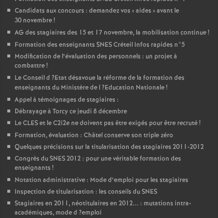
Candidats aux concours : demandez vos «
aides
» avant le
30 novembre
!
AG
des stagiaires des 15 et 17 novembre, la mobilisation continue
!
Formation des enseignants
SNES
Créteil Infos rapides n°5
Modification de l’évaluation des personnels : un projet à
combattre
!
Le Conseil d
?Etat désavoue la réforme de la formation des
enseignants du Ministère de l
?Education Nationale
!
Appel à témoignages de stagiaires :
Débrayage à Torcy ce jeudi 8 décembre
Le
CLES
et le C2i2e ne doivent pas être exigés pour être recruté
!
Formation, évaluation : Châtel conserve son triple zéro
Quelques précisions sur la titularisation des stagiaires 2011-2012
Congrès du
SNES
2012 : pour une véritable formation des
enseignants
!
Notation administrative : Mode d’emploi pour les stagiaires
Inspection de titularisation : les conseils du
SNES
Stagiaires en 2011, néotitulaires en 2012... : mutations intra-
académiques, mode d
?emploi