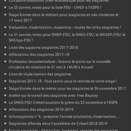
Circulaire mutations inter-académique pour les stagiaires
Le 25 janvier, votez pour la liste
FSU
-
UNEF
à l’
ESPE
!
Stage Entrée dans le métiers pour stagiaires et néo-titulaires le
17 mars 2017
Evaluation, titularisation, mutations : toutes les infos stagiaires
!
Le 31 janvier, votez pour
SNEP
-
FSU
, le
SNES
-
FSU
, le
SNUEP
-
FSU
, le
SNUipp-
FSU
!
Liste des supports stagiaires 2017-2018
Affectation des stagiaires 2017-18
Professeur documentaliste : faisons le point sur la nouvelle
circulaire de missions le 31 mai à 14h30 à Arcueil
Liste de titularisation des stagiaires
Stagiaires 2017-18 : Tout savoir pour la rentrée et votre stage
!
Stage Entrée dans le métier pour les stagiaires le 24 novembre 2017
Atelier sur le travail des stagiaires avec Yves Baunay
Le
SNES
-
FSU
Créteil soutient la grève du 23 novembre à l’
ESPE
Affectation des stagiaires 2018-2019
Infostagiaires n°4 : préparer l’année prochaine, titularisation, ...
Stagiaires affectés dans l’académie de Créteil 2018-2019
Futurs stagiaires : démarches, logement, rentrée des stagiaires