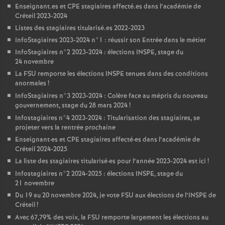
Enseignant.es et
CPE
stagiaires affecté.es dans l’académie de
Créteil 2023-2024
Listes des stagiaires titularisé.es 2022-2023
InfoStagiaires 2023-2024 n°1 : réussir son Entrée dans le métier
InfoStagiaires n°2 2023-2024 : élections
INSPE
, stage du
24 novembre
La
FSU
remporte les élections
INSPE
tenues dans des conditions
anormales
!
InfoStagiaires n°3 2023-2024 : Colère face au mépris du nouveau
gouvernement, stage du 28 mars 2024
!
Infostagiaires n°4 2023-2024 : Titularisation des stagiaires, se
projeter vers la rentrée prochaine
Enseignant
·
es et
CPE
stagiaires affecté
·
es dans l’académie de
Créteil 2024-2025
La liste des stagiaires titularisé
·
es pour l’année 2023-2024 est ici
!
Infostagiaires n°2 2024-2025 : élections
INSPE
, stage du
21 novembre
Du 19 au 20 novembre 2024, je vote
FSU
aux élections de l’
INSPE
de
Créteil
!
Avec 67,79% des voix, la
FSU
remporte largement les élections au