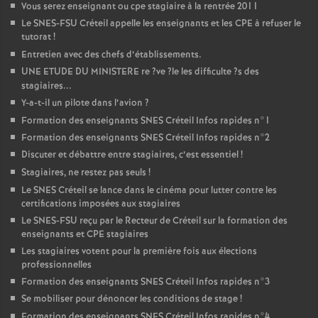
Vous serez enseignant ou cpe stagiaire à la rentrée 2011
Le
SNES
-
FSU
Créteil appelle les enseignants et les
CPE
à refuser le
tutorat
!
Entretien avec des chefs d’établissements.
UNE
ETUDE
DU
MINISTERE
re
?ve
?le les difficulte
?s des
stagiaires...
Y-a-t-il un pilote dans l’avion
?
Formation des enseignants
SNES
Créteil Infos rapides n°1
Formation des enseignants
SNES
Créteil Infos rapides n°2
Discuter et débattre entre stagiaires, c’est essentiel
!
Stagiaires, ne restez pas seuls
!
Le
SNES
Créteil se lance dans le cinéma pour lutter contre les
certifications imposées aux stagiaires
Le
SNES
-
FSU
reçu par le Recteur de Créteil sur la formation des
enseignants et
CPE
stagiaires
Les stagiaires votent pour la première fois aux élections
professionnelles
Formation des enseignants
SNES
Créteil Infos rapides n°3
Se mobiliser pour dénoncer les conditions de stage
!
Formation des enseignants
SNES
Créteil Infos rapides n°4