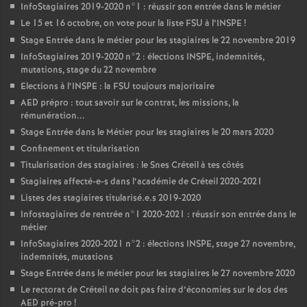
InfoStagiaires 2019-2020 n°1 : réussir son entrée dans le métier
Le 15 et 16 octobre, on vote pour la liste
FSU
à l’
INSPE
!
Stage Entrée dans le métier pour les stagiaires le 22 novembre 2019
InfoStagiaires 2019-2020 n°2 : élections
INSPE
, indemnités,
mutations, stage du 22 novembre
Elections à l’
INSPE
: la
FSU
toujours majoritaire
AED
prépro : tout savoir sur le contrat, les missions, la
rémunération...
Stage Entrée dans le Métier pour les stagiaires le 20 mars 2020
Confinement et titularisation
Titularisation des stagiaires : le Snes Créteil à tes côtés
Stagiaires affecté-e-s dans l’académie de Créteil 2020-2021
Listes des stagiaires titularisé.e.s 2019-2020
Infostagiaires de rentrée n°1 2020-2021 : réussir son entrée dans le
métier
InfoStagiaires 2020-2021 n°2 : élections
INSPE
, stage 27 novembre,
indemnités, mutations
Stage Entrée dans le métier pour les stagiaires le 27 novembre 2020
Le rectorat de Créteil ne doit pas faire d’économies sur le dos des
AED
pré-pro
!