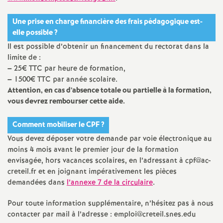
e
Une prise en charge financière des frais pédagogique est-
m
elle possible
?
Il est possible d’obtenir un financement du rectorat dans la
e
limite de :
–
25€
TTC
par heure de formation,
n
–
1500€
TTC
par année scolaire.
Attention, en cas d’absence totale ou partielle à la formation,
vous devrez rembourser cette aide.
t
Comment mobiliser le
CPF
?
s
Vous devez déposer votre demande par voie électronique au
moins 4 mois avant le premier jour de la formation
d
envisagée, hors vacances scolaires, en l’adressant à cpf@ac-
creteil.fr et en joignant impérativement les pièces
e
demandées dans
l’annexe 7 de la circulaire
.
S
Pour toute information supplémentaire, n’hésitez pas à nous
contacter par mail à l’adresse : emploi@creteil.snes.edu