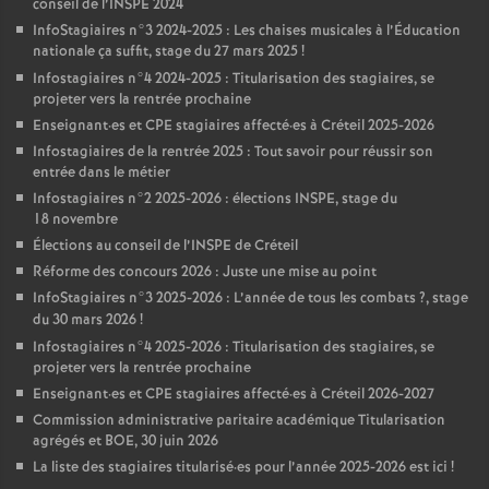
conseil de l’
INSPE
2024
InfoStagiaires n°3 2024-2025 : Les chaises musicales à l’Éducation
nationale ça suffit, stage du 27 mars 2025
!
Infostagiaires n°4 2024-2025 : Titularisation des stagiaires, se
projeter vers la rentrée prochaine
Enseignant
·
es et
CPE
stagiaires affecté
·
es à Créteil 2025-2026
Infostagiaires de la rentrée 2025 : Tout savoir pour réussir son
entrée dans le métier
Infostagiaires n°2 2025-2026 : élections
INSPE
, stage du
18 novembre
Élections au conseil de l’
INSPE
de Créteil
Réforme des concours 2026 : Juste une mise au point
InfoStagiaires n°3 2025-2026 : L’année de tous les combats
?, stage
du 30 mars 2026
!
Infostagiaires n°4 2025-2026 : Titularisation des stagiaires, se
projeter vers la rentrée prochaine
Enseignant
·
es et
CPE
stagiaires affecté
·
es à Créteil 2026-2027
Commission administrative paritaire académique Titularisation
agrégés et
BOE
, 30 juin 2026
La liste des stagiaires titularisé
·
es pour l’année 2025-2026 est ici
!