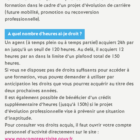
e
formation dans le cadre d’un projet d’évolution de carrière
(future mobilité, promotion ou reconversion
s
professionnelle).
E
A quel nombre d’heures ai-je droit
?
Un agent (à temps plein ou à temps partiel) acquiert 24h par
n
an jusqu’à un seuil de 120 heures. Au delà, il acquiert 12
heures par an dans la limite d’un plafond total de 150
s
heures.
Si vous ne disposez pas de droits suffisants pour accéder à
e
une formation, vous pouvez demander à utiliser par
anticipation les droits que vous pourrez acquérir au titre des
deux prochaines années.
i
Il est également possible de bénéficier d’un crédit
supplémentaire d’heures (jusqu’à 150h) si le projet
g
d’évolution professionnelle vise à prévenir une situation
d’inaptitude.
n
Pour consulter vos droits acquis, il faut ouvrir votre compte
personnel d’activité directement sur le site :
www.moncompteactivite.gouv.fr
.