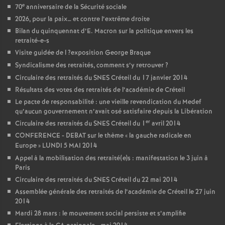
e
70
anniversaire de la Sécurité sociale
2026, pour la paix… et contre l’extrême droite
Bilan du quinquennat d’E. Macron sur la politique envers les
retraité-e-s
Visite guidée de l
?exposition George Braque
Syndicalisme des retraités, comment s’y retrouver
?
Circulaire des retraités du
SNES
Créteil du 17 janvier 2014
Résultats des votes des retraités de l’académie de Créteil
Le pacte de responsabilité : une vieille revendication du Medef
qu’aucun gouvernement n’avait osé satisfaire depuis la Libération
er
Circulaire des retraités du
SNES
Créteil du 1
avril 2014
CONFERENCE
-
DEBAT
sur le thème «
la gauche radicale en
Europe
»
LUNDI
5
MAI
2014
Appel à la mobilisation des retraité(e)s : manifestation le 3 juin à
Paris
Circulaire des retraités du
SNES
Créteil du 22 mai 2014
Assemblée générale des retraités de l’académie de Créteil le 27 juin
2014
Mardi 28 mars : le mouvement social persiste et s’amplifie