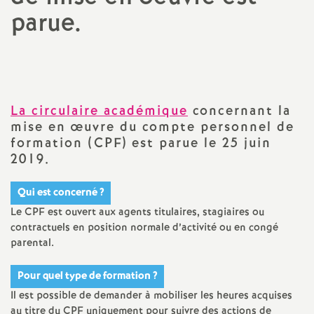
parue.
a
t
i
La circulaire académique
concernant la
mise en œuvre du compte personnel de
o
formation (
CPF
) est parue le 25 juin
2019.
n
Qui est concerné
?
a
Le
CPF
est ouvert aux agents titulaires, stagiaires ou
contractuels en position normale d’activité ou en congé
l
parental.
d
Pour quel type de formation
?
Il est possible de demander à mobiliser les heures acquises
au titre du
CPF
uniquement pour suivre des actions de