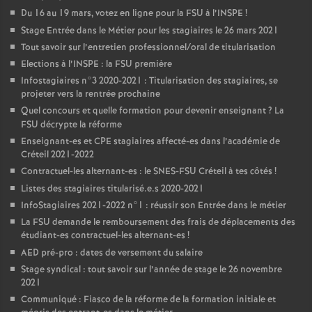
Du 16 au 19 mars, votez en ligne pour la
FSU
à l’
INSPE
!
Stage Entrée dans le Métier pour les stagiaires le 26 mars 2021
Tout savoir sur l’entretien professionnel/oral de titularisation
Elections à l’
INSPE
: la
FSU
première
Infostagiaires n°3 2020-2021 : Titularisation des stagiaires, se
projeter vers la rentrée prochaine
Quel concours et quelle formation pour devenir enseignant
? La
FSU
décrypte la réforme
Enseignant-es et
CPE
stagiaires affecté-es dans l’académie de
Créteil 2021-2022
Contractuel-les alternant-es : le
SNES
-
FSU
Créteil à tes côtés
!
Listes des stagiaires titularisé.e.s 2020-2021
InfoStagiaires 2021-2022 n°1 : réussir son Entrée dans le métier
La
FSU
demande le remboursement des frais de déplacements des
étudiant-es contractuel-les alternant-es
!
AED
pré-pro : dates de versement du salaire
Stage syndical : tout savoir sur l’année de stage le 26 novembre
2021
Communiqué : Fiasco de la réforme de la formation initiale et