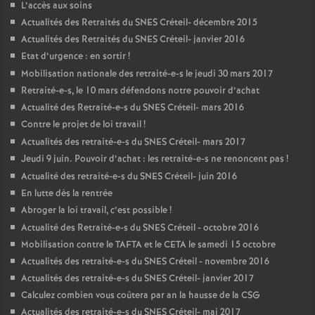
L’accès aux soins
Actualités des Retraités du
SNES
Créteil- décembre 2015
Actualités des Retraités du
SNES
Créteil- janvier 2016
Etat d’urgence : en sortir
!
Mobilisation nationale des retraité-e-s le jeudi 30 mars 2017
Retraité-e-s, le 10 mars défendons notre pouvoir d’achat
Actualité des Retraité-e-s du
SNES
Créteil- mars 2016
Contre le projet de loi travail
!
Actualités des retraité-e-s du
SNES
Créteil- mars 2017
Jeudi 9 juin. Pouvoir d’achat : les retraité-e-s ne renoncent pas
!
Actualité des retraité-e-s du
SNES
Créteil- juin 2016
En lutte dès la rentrée
Abroger la loi travail, c’est possible
!
Actualité des Retraité-e-s du
SNES
Créteil - octobre 2016
Mobilisation contre le
TAFTA
et le
CETA
le samedi 15 octobre
Actualités des retraité-e-s du
SNES
Créteil - novembre 2016
Actualités des retraité-e-s du
SNES
Créteil- janvier 2017
Calculez combien vous coûtera par an la hausse de la
CSG
Actualités des retraité-e-s du
SNES
Créteil- mai 2017