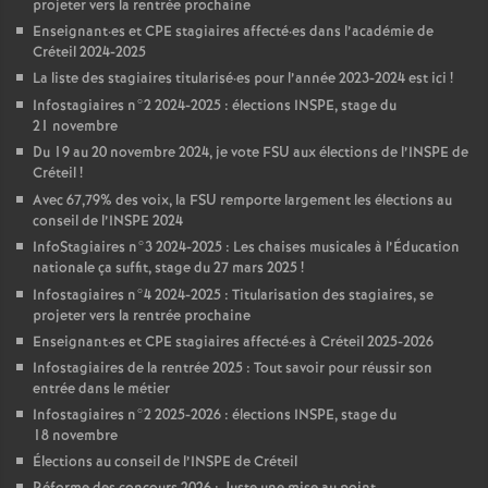
projeter vers la rentrée prochaine
Enseignant
·
es et
CPE
stagiaires affecté
·
es dans l’académie de
Créteil 2024-2025
La liste des stagiaires titularisé
·
es pour l’année 2023-2024 est ici
!
Infostagiaires n°2 2024-2025 : élections
INSPE
, stage du
21 novembre
Du 19 au 20 novembre 2024, je vote
FSU
aux élections de l’
INSPE
de
Créteil
!
Avec 67,79% des voix, la
FSU
remporte largement les élections au
conseil de l’
INSPE
2024
InfoStagiaires n°3 2024-2025 : Les chaises musicales à l’Éducation
nationale ça suffit, stage du 27 mars 2025
!
Infostagiaires n°4 2024-2025 : Titularisation des stagiaires, se
projeter vers la rentrée prochaine
Enseignant
·
es et
CPE
stagiaires affecté
·
es à Créteil 2025-2026
Infostagiaires de la rentrée 2025 : Tout savoir pour réussir son
entrée dans le métier
Infostagiaires n°2 2025-2026 : élections
INSPE
, stage du
18 novembre
Élections au conseil de l’
INSPE
de Créteil