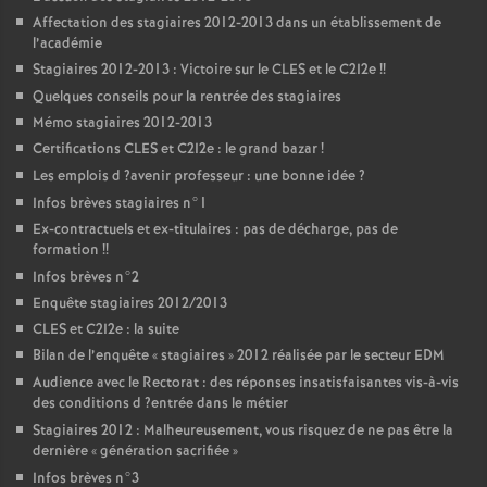
Affectation des stagiaires 2012-2013 dans un établissement de
l’académie
Stagiaires 2012-2013 : Victoire sur le
CLES
et le C2I2e
!!
Quelques conseils pour la rentrée des stagiaires
Mémo stagiaires 2012-2013
Certifications
CLES
et C2I2e : le grand bazar
!
Les emplois d
?avenir professeur : une bonne idée
?
Infos brèves stagiaires n°1
Ex-contractuels et ex-titulaires : pas de décharge, pas de
formation
!!
Infos brèves n°2
Enquête stagiaires 2012/2013
CLES
et C2I2e : la suite
Bilan de l’enquête «
stagiaires
» 2012 réalisée par le secteur
EDM
Audience avec le Rectorat : des réponses insatisfaisantes vis-à-vis
des conditions d
?entrée dans le métier
Stagiaires 2012 : Malheureusement, vous risquez de ne pas être la
dernière «
génération sacrifiée
»
Infos brèves n°3