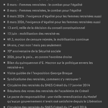
8 mars - Femmes retraitées : le combat pour l’égalité
8 mars - Femmes retraitées, le combat pour l’égalité
8 mars 2024 : l’exigence d’égalité pour les femmes retraitées aussi
8 mars 2026, l’exigence d’égalité pour les femmes retraitées aussi
13 avril, veille de la décision du conseil constitutionnel
15 juin : mobilisation des retraité-es
49.3, motion de censure rejetée, la mobilisation continue
64 ans, c’est non
! mais pas seulement
e
70
anniversaire de la Sécurité sociale
2026, pour la paix… et contre l’extrême droite
Bilan du quinquennat d’E. Macron sur la politique envers les
retraité-e-s
Visite guidée de l
?exposition George Braque
Syndicalisme des retraités, comment s’y retrouver
?
Circulaire des retraités du
SNES
Créteil du 17 janvier 2014
Résultats des votes des retraités de l’académie de Créteil
Le pacte de responsabilité : une vieille revendication du Medef
qu’aucun gouvernement n’avait osé satisfaire depuis la Libération
er
Circulaire des retraités du
SNES
Créteil du 1
avril 2014