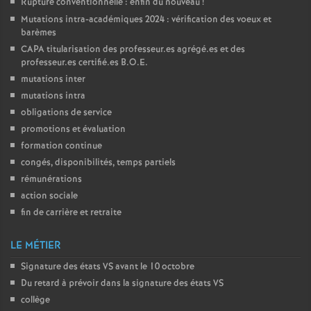
Rupture conventionnelle : enfin du nouveau
!
Mutations intra-académiques 2024 : vérification des voeux et
o
barèmes
CAPA
titularisation des professeur.es agrégé.es et des
u
professeur.es certifié.es
B.O.E.
mutations inter
r
mutations intra
obligations de service
s
promotions et évaluation
formation continue
congés, disponibilités, temps partiels
rémunérations
action sociale
fin de carrière et retraite
LE MÉTIER
Signature des états
VS
avant le 10 octobre
Du retard à prévoir dans la signature des états
VS
collège