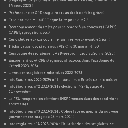
Stage syndical pour les enseignant-es et
CPE
stagiaires le mardi
14 mars 2023
!
Professeur.e et
CPE
stagiaire : tu as droit de faire grève
!
Étudiant.e en M1
MEEF
: que faire pour le M2
?
Remboursement du trajet pour se rendre à un concours (
CAPES
,
CAPET
, agrégation, etc.)
Candidat.es aux concours : je fais mes voeux avant le 5 juin
!
Titularisation des stagiaires :
VISIO
le 30 mai à 18h30
Campagne de recrutement
AED
-prépro : jusqu’au 28 mai 2023
!
Enseignant.es et
CPE
stagiaires affecté.es dans l’académie de
Créteil 2023-2024
Listes des stagiaires titularisé.es 2022-2023
InfoStagiaires 2023-2024 n°1 : réussir son Entrée dans le métier
InfoStagiaires n°2 2023-2024 : élections
INSPE
, stage du
24 novembre
La
FSU
remporte les élections
INSPE
tenues dans des conditions
anormales
!
InfoStagiaires n°3 2023-2024 : Colère face au mépris du nouveau
gouvernement, stage du 28 mars 2024
!
Infostagiaires n°4 2023-2024 : Titularisation des stagiaires, se