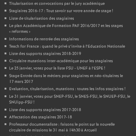
Titularisation et convocations par le jury académique
Stagiaires 2016-17 : Tout savoir sur votre année de stage
!
Liste de titularisation des stagiaires
Le plan Académique de Formation
PAF
2016/2017 et les stages
«
reformes
»
Informations de rentrée des stagiaires
Teach for France : quand le privé s’invite à l’Education Nationale
Liste des supports stagiaires 2018-2019
Circulaire mutations inter-académique pour les stagiaires
Le 25 janvier, votez pour la liste
FSU
-
UNEF
à l’
ESPE
!
Stage Entrée dans le métiers pour stagiaires et néo-titulaires le
17 mars 2017
Evaluation, titularisation, mutations : toutes les infos stagiaires
!
Le 31 janvier, votez pour
SNEP
-
FSU
, le
SNES
-
FSU
, le
SNUEP
-
FSU
, le
SNUipp-
FSU
!
Liste des supports stagiaires 2017-2018
Affectation des stagiaires 2017-18
Professeur documentaliste : faisons le point sur la nouvelle
circulaire de missions le 31 mai à 14h30 à Arcueil