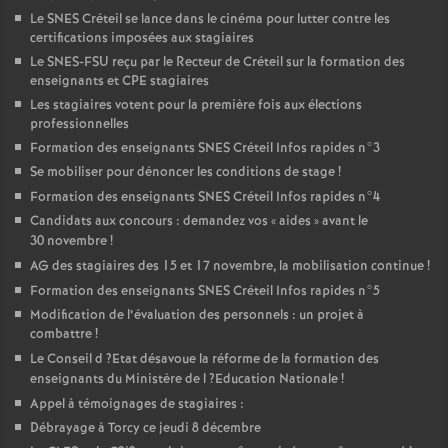
Le
SNES
Créteil se lance dans le cinéma pour lutter contre les
certifications imposées aux stagiaires
Le
SNES
-
FSU
reçu par le Recteur de Créteil sur la formation des
enseignants et
CPE
stagiaires
Les stagiaires votent pour la première fois aux élections
professionnelles
Formation des enseignants
SNES
Créteil Infos rapides n°3
Se mobiliser pour dénoncer les conditions de stage
!
Formation des enseignants
SNES
Créteil Infos rapides n°4
Candidats aux concours : demandez vos «
aides
» avant le
30 novembre
!
AG
des stagiaires des 15 et 17 novembre, la mobilisation continue
!
Formation des enseignants
SNES
Créteil Infos rapides n°5
Modification de l’évaluation des personnels : un projet à
combattre
!
Le Conseil d
?Etat désavoue la réforme de la formation des
enseignants du Ministère de l
?Education Nationale
!
Appel à témoignages de stagiaires :
Débrayage à Torcy ce jeudi 8 décembre