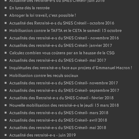
Actualité des retraité-e-s du
SNES
Créteil- juin 2016
En lutte dès la rentrée
Abroger la loi travail, c’est possible
!
Actualité des Retraité-e-s du
SNES
Créteil - octobre 2016
Mobilisation contre le
TAFTA
et le
CETA
le samedi 15 octobre
Actualités des retraité-e-s du
SNES
Créteil - novembre 2016
Actualités des retraité-e-s du
SNES
Créteil- janvier 2017
Calculez combien vous coûtera par an la hausse de la
CSG
Actualités des retraité-e-s du
SNES
Créteil- mai 2017
Inquiétudes des retraité-e-s face aux projets d’Emmanuel Macron
!
Mobilisation contre les reculs sociaux
Actualités des retraité-e-s du
SNES
Créteil- novembre 2017
Actualités des retraité-e-s du
SNES
Créteil- septembre 2017
Actualités des Retraité-e-s du
SNES
Créteil - février 2018
Nouvelle mobilisation des retraité-e-s le jeudi 15 mars 2018
Actualités des retraité-e-s du
SNES
Créteil- mars 2018
Actualités des retraité-e-s du
SNES
Créteil- avril 2018
Actualités des retraité-e-s du
SNES
Créteil- mai 2018
Actualité des retraité-e-s - juin 2019