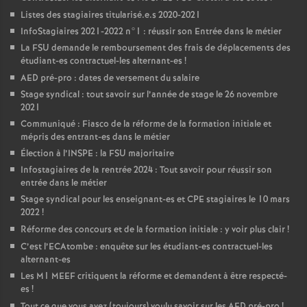
Listes des stagiaires titularisé.e.s 2020-2021
InfoStagiaires 2021-2022 n°1 : réussir son Entrée dans le métier
La
FSU
demande le remboursement des frais de déplacements des
étudiant-es contractuel-les alternant-es
!
AED
pré-pro : dates de versement du salaire
Stage syndical : tout savoir sur l’année de stage le 26 novembre
2021
Communiqué : Fiasco de la réforme de la formation initiale et
mépris des entrant-es dans le métier
Élection à l’
INSPE
: la
FSU
majoritaire
Infostagiaires de la rentrée 2024 : Tout savoir pour réussir son
entrée dans le métier
Stage syndical pour les enseignant-es et
CPE
stagiaires le 10 mars
2022
!
Réforme des concours et de la formation initiale : y voir plus clair
!
C’est l’ECAtombe : enquête sur les étudiant-es contractuel-les
alternant-es
Les M1
MEEF
critiquent la réforme et demandent à être respecté-
es
!
Tout ce que vous avez (toujours) voulu savoir sur les
AED
pré-pro
!