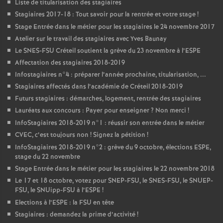
Liste de titularisation des stagiaires
Stagiaires 2017-18 : Tout savoir pour la rentrée et votre stage
!
Stage Entrée dans le métier pour les stagiaires le 24 novembre 2017
Atelier sur le travail des stagiaires avec Yves Baunay
Le
SNES
-
FSU
Créteil soutient la grève du 23 novembre à l’
ESPE
Affectation des stagiaires 2018-2019
Infostagiaires n°4 : préparer l’année prochaine, titularisation, ...
Stagiaires affectés dans l’académie de Créteil 2018-2019
Futurs stagiaires : démarches, logement, rentrée des stagiaires
Lauréats aux concours : Payer pour enseigner
? Non merci
!
InfoStagiaires 2018-2019 n°1 : réussir son entrée dans le métier
CVEC
, c’est toujours non
! Signez la pétition
!
InfoStagiaires 2018-2019 n°2 : grève du 9 octobre, élections
ESPE
,
stage du 22 novembre
Stage Entrée dans le métier pour les stagiaires le 22 novembre 2018
Le 17 et 18 octobre, votez pour
SNEP
-
FSU
, le
SNES
-
FSU
, le
SNUEP
-
FSU
, le SNUipp-
FSU
à l’
ESPE
!
Elections à l’
ESPE
: la
FSU
en tête
Stagiaires : demandez la prime d’activité
!