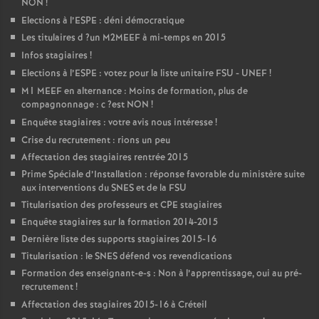
NON
!
Elections à l’
ESPE
: déni démocratique
Les titulaires d
?un
M2MEEF
à mi-temps en 2015
Infos stagiaires
!
Elections à l’
ESPE
: votez pour la liste unitaire
FSU
-
UNEF
!
M1
MEEF
en alternance : Moins de formation, plus de
compagnonnage : c
?est
NON
!
Enquête stagiaires : votre avis nous intéresse
!
Crise du recrutement : rions un peu
Affectation des stagiaires rentrée 2015
Prime Spéciale d’Installation : réponse favorable du ministère suite
aux interventions du
SNES
et de la
FSU
Titularisation des professeurs et
CPE
stagiaires
Enquête stagiaires sur la formation 2014-2015
Dernière liste des supports stagiaires 2015-16
Titularisation : le
SNES
défend vos revendications
Formation des enseignant-e-s : Non à l’apprentissage, oui au pré-
recrutement
!
Affectation des stagiaires 2015-16 à Créteil