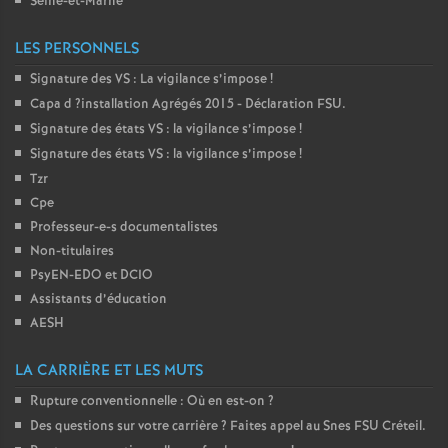
Seine-et-Marne
é
LES PERSONNELS
O
Signature des
VS
: La vigilance s’impose
!
Capa d
?installation Agrégés 2015 - Déclaration
FSU
.
r
Signature des états
VS
: la vigilance s’impose
!
Signature des états
VS
: la vigilance s’impose
!
l
Tzr
Cpe
é
Professeur-e-s documentalistes
Non-titulaires
PsyEN-
EDO
et
DCIO
a
Assistants d’éducation
AESH
n
LA CARRIÈRE ET LES MUTS
s
Rupture conventionnelle : Où en est-on
?
Des questions sur votre carrière
? Faites appel au Snes
FSU
Créteil.
T