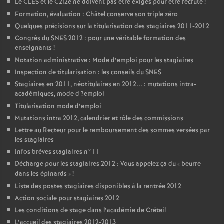
Le
CLES
et le C2i2e ne doivent pas être exigés pour être recruté
!
Formation, évaluation : Châtel conserve son triple zéro
Quelques précisions sur la titularisation des stagiaires 2011-2012
Congrès du
SNES
2012 : pour une véritable formation des
enseignants
!
Notation administrative : Mode d’emploi pour les stagiaires
Inspection de titularisation : les conseils du
SNES
Stagiaires en 2011, néotitulaires en 2012... : mutations intra-
académiques, mode d
?emploi
Titularisation mode d’emploi
Mutations intra 2012, calendrier et rôle des commissions
Lettre au Recteur pour le remboursement des sommes versées par
les stagiaires
Infos brèves stagiaires n°11
Décharge pour les stagiaires 2012 : Vous appelez ça du «
beurre
dans les épinards
»
!
Liste des postes stagiaires disponibles à la rentrée 2012
Action sociale pour stagiaires 2012
Les conditions de stage dans l’académie de Créteil
L’accueil des stagiaires 2012-2013