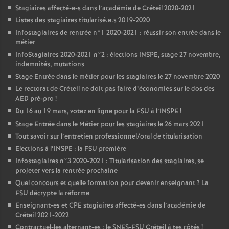
Stagiaires affecté-e-s dans l’académie de Créteil 2020-2021
Listes des stagiaires titularisé.e.s 2019-2020
Infostagiaires de rentrée n°1 2020-2021 : réussir son entrée dans le
métier
InfoStagiaires 2020-2021 n°2 : élections
INSPE
, stage 27 novembre,
indemnités, mutations
Stage Entrée dans le métier pour les stagiaires le 27 novembre 2020
Le rectorat de Créteil ne doit pas faire d’économies sur le dos des
AED
pré-pro
!
Du 16 au 19 mars, votez en ligne pour la
FSU
à l’
INSPE
!
Stage Entrée dans le Métier pour les stagiaires le 26 mars 2021
Tout savoir sur l’entretien professionnel/oral de titularisation
Elections à l’
INSPE
: la
FSU
première
Infostagiaires n°3 2020-2021 : Titularisation des stagiaires, se
projeter vers la rentrée prochaine
Quel concours et quelle formation pour devenir enseignant
? La
FSU
décrypte la réforme
Enseignant-es et
CPE
stagiaires affecté-es dans l’académie de
Créteil 2021-2022
Contractuel-les alternant-es : le
SNES
-
FSU
Créteil à tes côtés
!