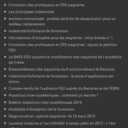
Formation des professeurs et
CPE
stagiaires
Les principales indemnités
Anciens contractuels : profitez de la fin de clause butoir pour un
meilleur reclassement
Indemnité forfaitaire de formation
Informations d’actualité pour les stagiaires : infos brèves n°1
Formation des professeurs et
CPE
stagiaires : signez la pétition
FSU
Le
SNES
-
FSU
soutient la mobilisation des stagiaires de l’académie
de Crétei
Rassemblement des stagiaires du 8 octobre devant le Rectorat
Indemnité forfaitaire de formation : le texte d’application est
connu
Compte-rendu de l’audience
FSU
auprès du Rectorat et de l’
ESPE
Mutations inter-académiques : comment ça marche
?
Bulletin mutations inter-académiques 2014
Modalités d’évaluation de la formation
Stage syndical «
spécial stagiaires
» le 16 mars 2015
Lauréats titulaires d
?un
M2MEEF
à temps plein en 2015 : c
?est