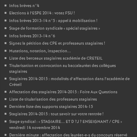
Infos brèves n°4
Elections à l’
ESPE
2014 : votez
FSU
!
Infos brèves 2013-14 n°5 : appel à mobilisation
!
Stage de formation syndicale «
spécial stagiaires
»
Infos brèves 2013-14 n°6
Signez la pétition des
CPE
et professeurs stagiaires
!
Mutations, notation, inspection...
Liste des berceaux stagiaires académie de
CRETEIL
Titularisation et convocation au baccalauréat des collègues
stagiaires
Stagiaires 2014-2015 : modalités d’affectation dans l’académie de
Créteil
Affectation des stagiaires 2014-2015 : Foire Aux Questions
Liste de titularisation des professeurs stagiaires
Dernière liste des supports stagiaires 2014-15
Stagiaires 2014-2015 : tout savoir sur votre rentrée
!
Stage syndical : «
STAGIAIRE
...
ET
D
?J
?
ENSEIGNANT
/
CPE
»
vendredi 14 novembre 2014
Dernière minute : affectation des lauréat-e-s du concours réservé