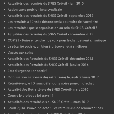
Actualités des retraités du
SNES
Créteil - juin 2015
Action carte pétition intersyndicale
Actualités des retraités du
SNES
Créteil- septembre 2015
Les retraités à l’Elysée dénoncent la poursuite de l’austérité
Les retraités : quelle organisation au sein du
SNES
-Créteil
?
Actualités des retraités du
SNES
Créteil - novembre 2015
COP
21 - Faire entendre nos voix pour le changement climatique
La sécurité sociale, un bien à préserver et à améliorer
L’accès aux soins
Actualités des Retraités du
SNES
Créteil- décembre 2015
Actualités des Retraités du
SNES
Créteil- janvier 2016
Etat d’urgence : en sortir
!
Mobilisation nationale des retraité-e-s le jeudi 30 mars 2017
Retraité-e-s, le 10 mars défendons notre pouvoir d’achat
Actualité des Retraité-e-s du
SNES
Créteil- mars 2016
Contre le projet de loi travail
!
Actualités des retraité-e-s du
SNES
Créteil- mars 2017
Jeudi 9 juin. Pouvoir d’achat : les retraité-e-s ne renoncent pas
!