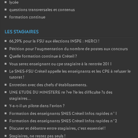
lycée
questions transversales et contenus
formation continue
LES STAGIAIRES
66,29% pour la
FSU
aux élections
INSPE
:
MERCI
!
Pétition pour l’augmentation du nombre de postes aux concours
Quelle formation continue à Créteil
?
Vous serez enseignant ou cpe stagiaire à la rentrée 2011
Le
SNES
-
FSU
Créteil appelle les enseignants et les
CPE
à refuser le
tutorat
!
Entretien avec des chefs d’établissements.
UNE
ETUDE
DU
MINISTERE
re
?ve
?le les difficulte
?s des
stagiaires...
Y-a-t-il un pilote dans l’avion
?
Formation des enseignants
SNES
Créteil Infos rapides n°1
Formation des enseignants
SNES
Créteil Infos rapides n°2
Discuter et débattre entre stagiaires, c’est essentiel
!
Stagiaires, ne restez pas seuls
!