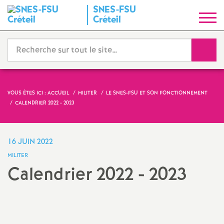
SNES
-
FSU
S
Créteil
y
Reche
n
d
VOUS ÊTES ICI :
ACCUEIL
MILITER
LE SNES-FSU ET SON FONCTIONNEMENT
CALENDRIER 2022 - 2023
i
c
16 JUIN 2022
MILITER
a
Calendrier 2022 - 2023
t
N