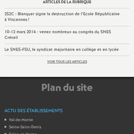
ARTICLES DE LA RUBRIQUE
e
2S2C
: Blanquer signe la destruction de l’Ecole Républicaine
c
à Vincennes
!
10-12 mars 2014 : venez nombreux au congrès du
SNES
o
Créteil
n
Le
SNES
-
FSU
, le syndicat majoritaire en collège et en lycée
VOIR TOUS LES ARTICLES
d
d
Plan du site
e
g
ACTU DES ÉTABLISSEMENTS
Val-de-Marne
r
Seine-Saint-Denis