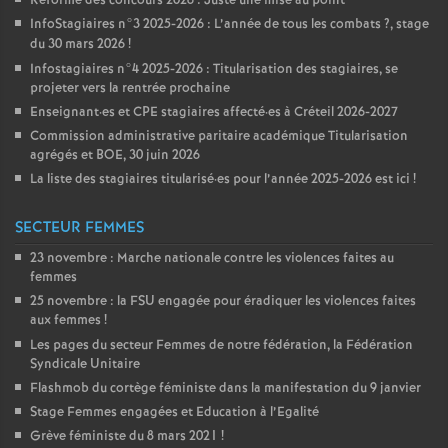
Réforme des concours 2026 : Juste une mise au point
InfoStagiaires n°3 2025-2026 : L’année de tous les combats
?, stage
du 30 mars 2026
!
Infostagiaires n°4 2025-2026 : Titularisation des stagiaires, se
projeter vers la rentrée prochaine
Enseignant
·
es et
CPE
stagiaires affecté
·
es à Créteil 2026-2027
Commission administrative paritaire académique Titularisation
agrégés et
BOE
, 30 juin 2026
La liste des stagiaires titularisé
·
es pour l’année 2025-2026 est ici
!
SECTEUR FEMMES
23 novembre : Marche nationale contre les violences faites au
femmes
25 novembre : la
FSU
engagée pour éradiquer les violences faites
aux femmes
!
Les pages du secteur Femmes de notre fédération, la Fédération
Syndicale Unitaire
Flashmob du cortège féministe dans la manifestation du 9 janvier
Stage Femmes engagées et Education à l’Egalité
Grève féministe du 8 mars 2021
!