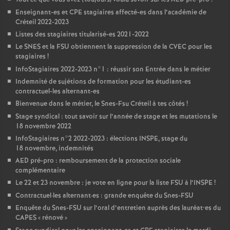
Enseignant-es et
CPE
stagiaires affecté-es dans l’académie de
Créteil 2022-2023
Listes des stagiaires titularisé-es 2021-2022
Le
SNES
et la
FSU
obtiennent la suppression de la
CVEC
pour les
stagiaires
!
InfoStagiaires 2022-2023 n°1 : réussir son Entrée dans le métier
Indemnité de sujétions de formation pour les étudiant-es
contractuel-les alternant-es
Bienvenue dans le métier, le Snes-Fsu Créteil à tes côtés
!
Stage syndical : tout savoir sur l’année de stage et les mutations le
18 novembre 2022
InfoStagiaires n°2 2022-2023 : élections
INSPE
, stage du
18 novembre, indemnités
AED
pré-pro : remboursement de la protection sociale
complémentaire
Le 22 et 23 novembre : je vote en ligne pour la liste
FSU
à l’
INSPE
!
Contractuel
·
les alternant
·
es : grande enquête du Snes-
FSU
Enquête du Snes-
FSU
sur l’oral d’entretien auprès des lauréat•es du
CAPES
«
rénové
»