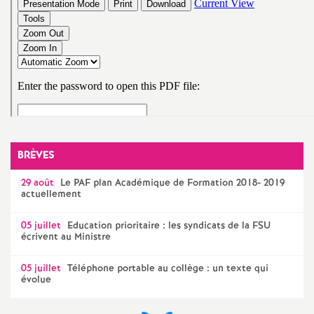
e
s
E
n
s
BRÈVES
e
29 août
Le
PAF
plan Académique de Formation 2018- 2019
actuellement
i
05 juillet
Education prioritaire : les syndicats de la
FSU
écrivent au Ministre
g
05 juillet
Téléphone portable au collège : un texte qui
n
évolue