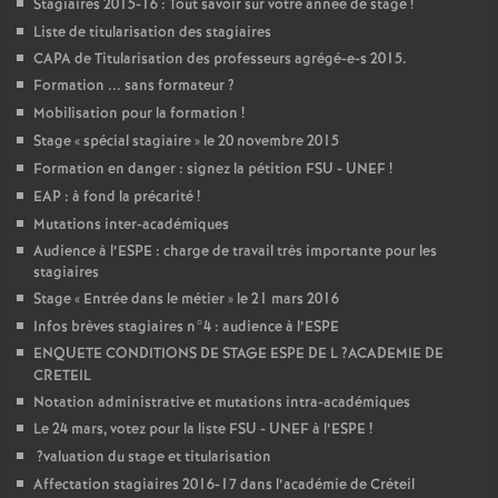
Stagiaires 2015-16 : Tout savoir sur votre année de stage
!
Liste de titularisation des stagiaires
CAPA
de Titularisation des professeurs agrégé-e-s 2015.
Formation ... sans formateur
?
Mobilisation pour la formation
!
Stage «
spécial stagiaire
» le 20 novembre 2015
Formation en danger : signez la pétition
FSU
-
UNEF
!
EAP
: à fond la précarité
!
Mutations inter-académiques
Audience à l’
ESPE
: charge de travail très importante pour les
stagiaires
Stage «
Entrée dans le métier
» le 21 mars 2016
Infos brèves stagiaires n°4 : audience à l’
ESPE
ENQUETE
CONDITIONS
DE
STAGE
ESPE
DE
L
?
ACADEMIE
DE
CRETEIL
Notation administrative et mutations intra-académiques
Le 24 mars, votez pour la liste
FSU
-
UNEF
à l’
ESPE
!
?valuation du stage et titularisation
Affectation stagiaires 2016-17 dans l’académie de Créteil