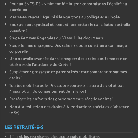
Pour un
SNES
-
FSU
vraiment féministe : construisons l’égalité au
quotidien
Mettre en œuvre l’égalité filles-garçons au collège et au lycée
Engagement syndical et combat féministe : la conciliation est-elle
possible
?
Stage Femmes Engagées du 30 avril : les documents.
Stage femme engagées. Des schémas pour construire son image
corporelle
Une nouvelle avancée dans le respect des droits des femmes non
titulaires de l’académie de Créteil
Supplément grossesse et parentalités : tout comprendre sur mes
droits
!
Tou
·
tes mobilisé
·
es le 19 octobre contre la culture du viol et pour
l’inscription du consentement dans la loi
!
Protégez les enfants des gouvernements réactionnaires
!
Non à la réduction des droits à Autorisations spéciales d’absence
(
ASA
)
LES RETRAITÉ-E-S
er
1
mai, les retraité-es plus que jamais mobilisé-es