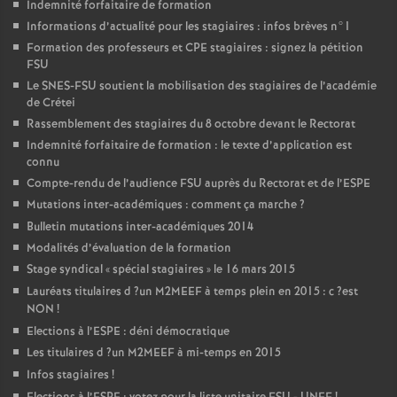
Indemnité forfaitaire de formation
Informations d’actualité pour les stagiaires : infos brèves n°1
Formation des professeurs et
CPE
stagiaires : signez la pétition
FSU
Le
SNES
-
FSU
soutient la mobilisation des stagiaires de l’académie
de Crétei
Rassemblement des stagiaires du 8 octobre devant le Rectorat
Indemnité forfaitaire de formation : le texte d’application est
connu
Compte-rendu de l’audience
FSU
auprès du Rectorat et de l’
ESPE
Mutations inter-académiques : comment ça marche
?
Bulletin mutations inter-académiques 2014
Modalités d’évaluation de la formation
Stage syndical «
spécial stagiaires
» le 16 mars 2015
Lauréats titulaires d
?un
M2MEEF
à temps plein en 2015 : c
?est
NON
!
Elections à l’
ESPE
: déni démocratique
Les titulaires d
?un
M2MEEF
à mi-temps en 2015
Infos stagiaires
!