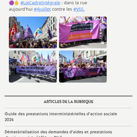
é
O
r
l
é
a
n
ARTICLES DE LA RUBRIQUE
Guide des prestations interministérielles d’action sociale
s
2024
T
Dématérialisation des demandes d’aides et prestations