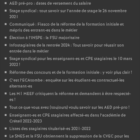
AED
pré-pro : dates de versement du salaire
Stage syndical : tout savoir sur l’année de stage le 26 novembre
2021
Communiqué : Fiasco de la réforme de la formation initiale et
mépris des entrant-es dans le métier
Élection à l’
INSPE
: la
FSU
majoritaire
Infostagiaires de la rentrée 2024 : Tout savoir pour réussir son
entrée dans le métier
Stage syndical pour les enseignant-es et
CPE
stagiaires le 10 mars
2022
!
Réforme des concours et de la formation initiale : y voir plus clair
!
C’est l’ECAtombe : enquête sur les étudiant-es contractuel-les
alternant-es
Les M1
MEEF
critiquent la réforme et demandent à être respecté-
es
!
Tout ce que vous avez (toujours) voulu savoir sur les
AED
pré-pro
!
Enseignant-es et
CPE
stagiaires affecté-es dans l’académie de
Créteil 2022-2023
Listes des stagiaires titularisé-es 2021-2022
Le
SNES
et la
FSU
obtiennent la suppression de la
CVEC
pour les