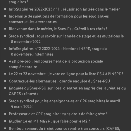
stagiaires
!
InfoStagiaires 2022-2023 n°1 : réussir son Entrée dans le métier
Indemnité de sujétions de formation pour les étudiant-es
contractuel-les alternant-es
Bienvenue dans le métier, le Snes-Fsu Créteil à tes côtés
!
Stage syndical : tout savoir sur l’année de stage et les mutations le
18 novembre 2022
InfoStagiaires n°2 2022-2023 : élections
INSPE
, stage du
18 novembre, indemnités
AED
pré-pro : remboursement de la protection sociale
complémentaire
Le 22 et 23 novembre : je vote en ligne pour la liste
FSU
à l’
INSPE
!
Contractuel
·
les alternant
·
es : grande enquête du Snes-
FSU
Enquête du Snes-
FSU
sur l’oral d’entretien auprès des lauréat•es du
CAPES
«
rénové
»
Stage syndical pour les enseignant-es et
CPE
stagiaires le mardi
14 mars 2023
!
Professeur.e et
CPE
stagiaire : tu as droit de faire grève
!
Étudiant.e en M1
MEEF
: que faire pour le M2
?
Remboursement du trajet pour se rendre à un concours (
CAPES
,