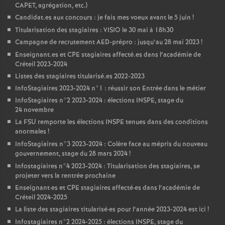
CAPET
, agrégation, etc.)
Candidat.es aux concours : je fais mes voeux avant le 5 juin
!
Titularisation des stagiaires :
VISIO
le 30 mai à 18h30
Campagne de recrutement
AED
-prépro : jusqu’au 28 mai 2023
!
Enseignant.es et
CPE
stagiaires affecté.es dans l’académie de
Créteil 2023-2024
Listes des stagiaires titularisé.es 2022-2023
InfoStagiaires 2023-2024 n°1 : réussir son Entrée dans le métier
InfoStagiaires n°2 2023-2024 : élections
INSPE
, stage du
24 novembre
La
FSU
remporte les élections
INSPE
tenues dans des conditions
anormales
!
InfoStagiaires n°3 2023-2024 : Colère face au mépris du nouveau
gouvernement, stage du 28 mars 2024
!
Infostagiaires n°4 2023-2024 : Titularisation des stagiaires, se
projeter vers la rentrée prochaine
Enseignant
·
es et
CPE
stagiaires affecté
·
es dans l’académie de
Créteil 2024-2025
La liste des stagiaires titularisé
·
es pour l’année 2023-2024 est ici
!
Infostagiaires n°2 2024-2025 : élections
INSPE
, stage du