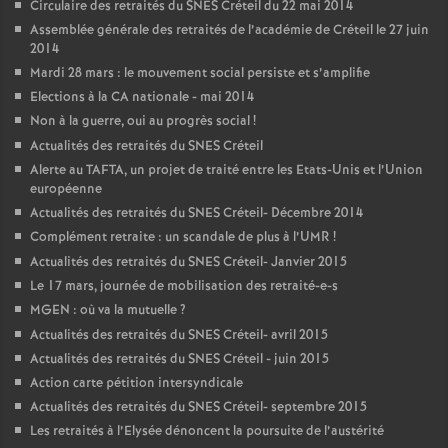
Circulaire des retraités du
SNES
Créteil du 22 mai 2014
Assemblée générale des retraités de l’académie de Créteil le 27 juin
2014
Mardi 28 mars : le mouvement social persiste et s’amplifie
Elections à la
CA
nationale - mai 2014
Non à la guerre, oui au progrès social
!
Actualités des retraités du
SNES
Créteil
Alerte au
TAFTA
, un projet de traité entre les Etats-Unis et l’Union
européenne
Actualités des retraités du
SNES
Créteil- Décembre 2014
Complément retraite : un scandale de plus à l’
UMR
!
Actualités des retraités du
SNES
Créteil- Janvier 2015
Le 17 mars, journée de mobilisation des retraité-e-s
MGEN
: où va la mutuelle
?
Actualités des retraités du
SNES
Créteil- avril 2015
Actualités des retraités du
SNES
Créteil - juin 2015
Action carte pétition intersyndicale
Actualités des retraités du
SNES
Créteil- septembre 2015
Les retraités à l’Elysée dénoncent la poursuite de l’austérité