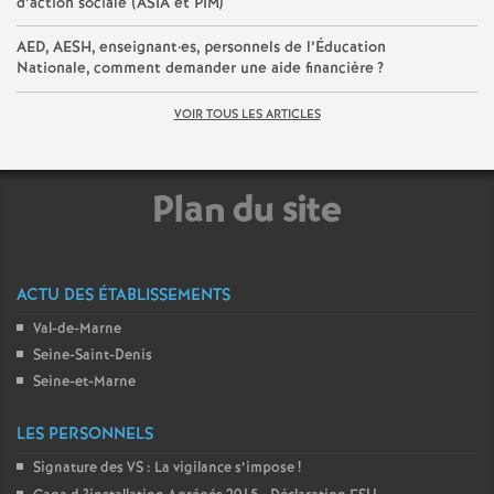
d’action sociale (
ASIA
et
PIM
)
o
AED
,
AESH
, enseignant
·
es, personnels de l’Éducation
Nationale, comment demander une aide financière
?
u
VOIR TOUS LES ARTICLES
r
Plan du site
s
ACTU DES ÉTABLISSEMENTS
Val-de-Marne
Seine-Saint-Denis
Seine-et-Marne
LES PERSONNELS
Signature des
VS
: La vigilance s’impose
!