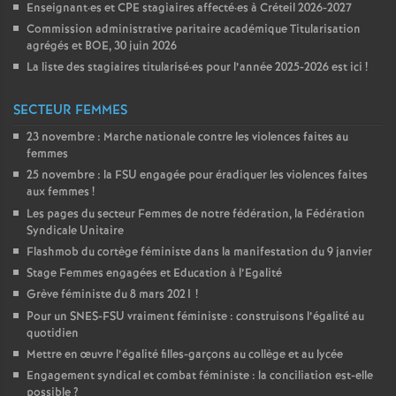
Enseignant
·
es et
CPE
stagiaires affecté
·
es à Créteil 2026-2027
Commission administrative paritaire académique Titularisation
agrégés et
BOE
, 30 juin 2026
La liste des stagiaires titularisé
·
es pour l’année 2025-2026 est ici
!
SECTEUR FEMMES
23 novembre : Marche nationale contre les violences faites au
femmes
25 novembre : la
FSU
engagée pour éradiquer les violences faites
aux femmes
!
Les pages du secteur Femmes de notre fédération, la Fédération
Syndicale Unitaire
Flashmob du cortège féministe dans la manifestation du 9 janvier
Stage Femmes engagées et Education à l’Egalité
Grève féministe du 8 mars 2021
!
Pour un
SNES
-
FSU
vraiment féministe : construisons l’égalité au
quotidien
Mettre en œuvre l’égalité filles-garçons au collège et au lycée
Engagement syndical et combat féministe : la conciliation est-elle
possible
?