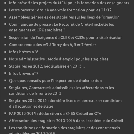
Info brève 5 : les projets du
MEN
pour la formation des enseignants
Lettre ouverte : droit à une vraie formation pour les T1/T2
Assemblées générales des stagiaires sur les lieux de formation
Communiqué de presse : Le Rectorat de Créteil rackette les
enseignants et
CPE
stagiaires
!!
Suspension de l’exigence du
CLES
et C2I2e pour la titularisation
Compte rendu des
AG
à Torcy des 4, 5 et 7 février
Infos brèves n°6
Note administrative : Mode d’emploi pour les stagiaires
Stagiaires en 2012, néotitulaires en 2013...
Infos brèves n°7
Quelques conseils pour l’inspection de titularisation
Stagiaires, Contractuels admissibles : les affectations et les
conditions de la rentrée 2013
Stagiaires 2014-2015 : dernière liste des berceaux et conditions
d’affectation et de stage
PAF
2013-2014 : déclaration du
SNES
Créteil en
CTA
Affectation des stagiaires 2013-2014 dans l’académie de Créteil
Les conditions de formation des stagiaires et des contractuels
admissibles en 2013-2014