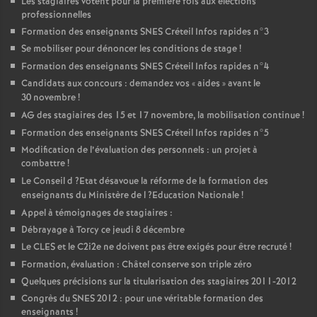
Les stagiaires votent pour la première fois aux élections
professionnelles
Formation des enseignants
SNES
Créteil Infos rapides n°3
Se mobiliser pour dénoncer les conditions de stage
!
Formation des enseignants
SNES
Créteil Infos rapides n°4
Candidats aux concours : demandez vos «
aides
» avant le
30 novembre
!
AG
des stagiaires des 15 et 17 novembre, la mobilisation continue
!
Formation des enseignants
SNES
Créteil Infos rapides n°5
Modification de l’évaluation des personnels : un projet à
combattre
!
Le Conseil d
?Etat désavoue la réforme de la formation des
enseignants du Ministère de l
?Education Nationale
!
Appel à témoignages de stagiaires :
Débrayage à Torcy ce jeudi 8 décembre
Le
CLES
et le C2i2e ne doivent pas être exigés pour être recruté
!
Formation, évaluation : Châtel conserve son triple zéro
Quelques précisions sur la titularisation des stagiaires 2011-2012
Congrès du
SNES
2012 : pour une véritable formation des
enseignants
!