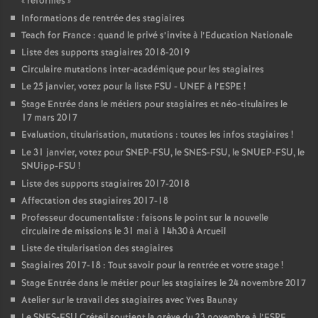
«
reformes
»
Informations de rentrée des stagiaires
Teach for France : quand le privé s’invite à l’Education Nationale
Liste des supports stagiaires 2018-2019
Circulaire mutations inter-académique pour les stagiaires
Le 25 janvier, votez pour la liste
FSU
-
UNEF
à l’
ESPE
!
Stage Entrée dans le métiers pour stagiaires et néo-titulaires le
17 mars 2017
Evaluation, titularisation, mutations : toutes les infos stagiaires
!
Le 31 janvier, votez pour
SNEP
-
FSU
, le
SNES
-
FSU
, le
SNUEP
-
FSU
, le
SNUipp-
FSU
!
Liste des supports stagiaires 2017-2018
Affectation des stagiaires 2017-18
Professeur documentaliste : faisons le point sur la nouvelle
circulaire de missions le 31 mai à 14h30 à Arcueil
Liste de titularisation des stagiaires
Stagiaires 2017-18 : Tout savoir pour la rentrée et votre stage
!
Stage Entrée dans le métier pour les stagiaires le 24 novembre 2017
Atelier sur le travail des stagiaires avec Yves Baunay
Le
SNES
-
FSU
Créteil soutient la grève du 23 novembre à l’
ESPE