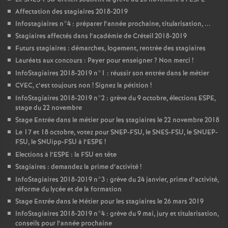
Affectation des stagiaires 2018-2019
Infostagiaires n°4 : préparer l’année prochaine, titularisation, ...
Stagiaires affectés dans l’académie de Créteil 2018-2019
Futurs stagiaires : démarches, logement, rentrée des stagiaires
Lauréats aux concours : Payer pour enseigner
? Non merci
!
InfoStagiaires 2018-2019 n°1 : réussir son entrée dans le métier
CVEC
, c’est toujours non
! Signez la pétition
!
InfoStagiaires 2018-2019 n°2 : grève du 9 octobre, élections
ESPE
,
stage du 22 novembre
Stage Entrée dans le métier pour les stagiaires le 22 novembre 2018
Le 17 et 18 octobre, votez pour
SNEP
-
FSU
, le
SNES
-
FSU
, le
SNUEP
-
FSU
, le SNUipp-
FSU
à l’
ESPE
!
Elections à l’
ESPE
: la
FSU
en tête
Stagiaires : demandez la prime d’activité
!
InfoStagiaires 2018-2019 n°3 : grève du 24 janvier, prime d’activité,
réforme du lycée et de la formation
Stage Entrée dans le Métier pour les stagiaires le 26 mars 2019
InfoStagiaires 2018-2019 n°4 : grève du 9 mai, jury et titularisation,
conseils pour l’année prochaine