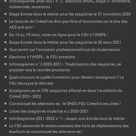
InfoStagiaires 2020-2021 n°2 : élections
INSPE
, stage 27 novembre,
indemnités, mutations
Stage Entrée dans le métier pour les stagiaires le 27 novembre 2020
Le rectorat de Créteil ne doit pas faire d’économies sur le dos des
AED
pré-pro
!
Du 16 au 19 mars, votez en ligne pour la
FSU
à l’
INSPE
!
Stage Entrée dans le Métier pour les stagiaires le 26 mars 2021
Tout savoir sur l’entretien professionnel/oral de titularisation
Elections à l’
INSPE
: la
FSU
première
Infostagiaires n°3 2020-2021 : Titularisation des stagiaires, se
projeter vers la rentrée prochaine
Quel concours et quelle formation pour devenir enseignant
? La
FSU
décrypte la réforme
Enseignant-es et
CPE
stagiaires affecté-es dans l’académie de
Créteil 2021-2022
Contractuel-les alternant-es : le
SNES
-
FSU
Créteil à tes côtés
!
Listes des stagiaires titularisé.e.s 2020-2021
InfoStagiaires 2021-2022 n°1 : réussir son Entrée dans le métier
La
FSU
demande le remboursement des frais de déplacements des
étudiant-es contractuel-les alternant-es
!