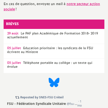
e
En cas de question, envoyez un mail à
notre secteur action
sociale
!
c
BRÈVES
o
29 août
Le
PAF
plan Académique de Formation 2018- 2019
actuellement
n
05 juillet
Education prioritaire : les syndicats de la
FSU
d
écrivent au Ministre
05 juillet
Téléphone portable au collège : un texte qui
d
évolue
e
g
r