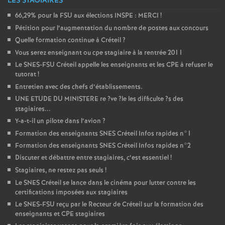
LES STAGIAIRES
66,29% pour la
FSU
aux élections
INSPE
:
MERCI
!
Pétition pour l’augmentation du nombre de postes aux concours
Quelle formation continue à Créteil
?
Vous serez enseignant ou cpe stagiaire à la rentrée 2011
Le
SNES
-
FSU
Créteil appelle les enseignants et les
CPE
à refuser le
tutorat
!
Entretien avec des chefs d’établissements.
UNE
ETUDE
DU
MINISTERE
re
?ve
?le les difficulte
?s des
stagiaires...
Y-a-t-il un pilote dans l’avion
?
Formation des enseignants
SNES
Créteil Infos rapides n°1
Formation des enseignants
SNES
Créteil Infos rapides n°2
Discuter et débattre entre stagiaires, c’est essentiel
!
Stagiaires, ne restez pas seuls
!
Le
SNES
Créteil se lance dans le cinéma pour lutter contre les
certifications imposées aux stagiaires
Le
SNES
-
FSU
reçu par le Recteur de Créteil sur la formation des
enseignants et
CPE
stagiaires