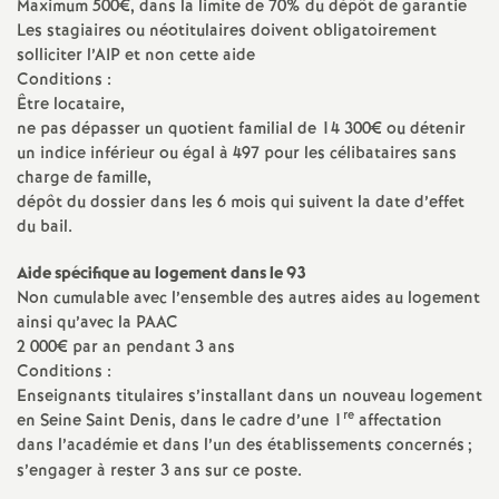
e
Maximum 500€, dans la limite de 70% du dépôt de garantie
Les stagiaires ou néotitulaires doivent obligatoirement
solliciter l’
AIP
et non cette aide
m
Conditions :
Être locataire,
e
ne pas dépasser un quotient familial de 14 300€ ou détenir
un indice inférieur ou égal à 497 pour les célibataires sans
n
charge de famille,
dépôt du dossier dans les 6 mois qui suivent la date d’effet
du bail.
t
Aide spécifique au logement dans le 93
s
Non cumulable avec l’ensemble des autres aides au logement
ainsi qu’avec la
PAAC
d
2 000€ par an pendant 3 ans
Conditions :
Enseignants titulaires s’installant dans un nouveau logement
e
re
en Seine Saint Denis, dans le cadre d’une 1
affectation
dans l’académie et dans l’un des établissements concernés
;
S
s’engager à rester 3 ans sur ce poste.