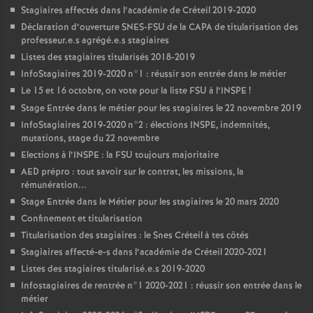
Stagiaires affectés dans l’académie de Créteil 2019-2020
Déclaration d’ouverture
SNES
-
FSU
de la
CAPA
de titularisation des
professeur.e.s agrégé.e.s stagiaires
Listes des stagiaires titularisés 2018-2019
InfoStagiaires 2019-2020 n°1 : réussir son entrée dans le métier
Le 15 et 16 octobre, on vote pour la liste
FSU
à l’
INSPE
!
Stage Entrée dans le métier pour les stagiaires le 22 novembre 2019
InfoStagiaires 2019-2020 n°2 : élections
INSPE
, indemnités,
mutations, stage du 22 novembre
Elections à l’
INSPE
: la
FSU
toujours majoritaire
AED
prépro : tout savoir sur le contrat, les missions, la
rémunération...
Stage Entrée dans le Métier pour les stagiaires le 20 mars 2020
Confinement et titularisation
Titularisation des stagiaires : le Snes Créteil à tes côtés
Stagiaires affecté-e-s dans l’académie de Créteil 2020-2021
Listes des stagiaires titularisé.e.s 2019-2020
Infostagiaires de rentrée n°1 2020-2021 : réussir son entrée dans le
métier