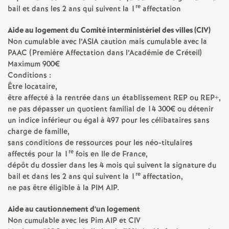
e
re
bail et dans les 2 ans qui suivent la 1
affectation
s
Aide au logement du Comité interministériel des villes (
CIV
)
Non cumulable avec l’
ASIA
caution mais cumulable avec la
E
PAAC
(Première Affectation dans l’Académie de Créteil)
Maximum 900€
n
Conditions :
Être locataire,
être affecté à la rentrée dans un établissement
REP
ou
REP
+,
s
ne pas dépasser un quotient familial de 14 300€ ou détenir
un indice inférieur ou égal à 497 pour les célibataires sans
e
charge de famille,
sans conditions de ressources pour les néo-titulaires
i
re
affectés pour la 1
fois en Ile de France,
dépôt du dossier dans les 4 mois qui suivent la signature du
re
bail et dans les 2 ans qui suivent la 1
affectation,
g
ne pas être éligible à la
PIM
AIP
.
n
Aide au cautionnement d’un logement
Non cumulable avec les Pim
AIP
et
CIV