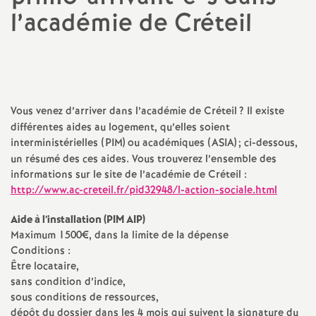
l’académie de Créteil
a
t
i
Vous venez d’arriver dans l’académie de Créteil
? Il existe
différentes aides au logement, qu’elles soient
o
interministérielles (
PIM
) ou académiques (
ASIA
)
; ci-dessous,
un résumé des ces aides. Vous trouverez l’ensemble des
n
informations sur le site de l’académie de Créteil :
http://www.ac-creteil.fr/pid32948/l-action-sociale.html
a
Aide à l’installation (
PIM
AIP
)
Maximum 1500€, dans la limite de la dépense
l
Conditions :
Être locataire,
d
sans condition d’indice,
sous conditions de ressources,
dépôt du dossier dans les 4 mois qui suivent la signature du