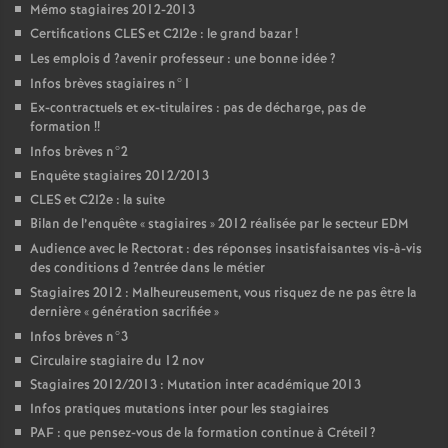
Mémo stagiaires 2012-2013
Certifications
CLES
et C2I2e : le grand bazar
!
Les emplois d
?avenir professeur : une bonne idée
?
Infos brèves stagiaires n°1
Ex-contractuels et ex-titulaires : pas de décharge, pas de
formation
!!
Infos brèves n°2
Enquête stagiaires 2012/2013
CLES
et C2I2e : la suite
Bilan de l’enquête «
stagiaires
» 2012 réalisée par le secteur
EDM
Audience avec le Rectorat : des réponses insatisfaisantes vis-à-vis
des conditions d
?entrée dans le métier
Stagiaires 2012 : Malheureusement, vous risquez de ne pas être la
dernière «
génération sacrifiée
»
Infos brèves n°3
Circulaire stagiaire du 12 nov
Stagiaires 2012/2013 : Mutation inter académique 2013
Infos pratiques mutations inter pour les stagiaires
PAF
: que pensez-vous de la formation continue à Créteil
?