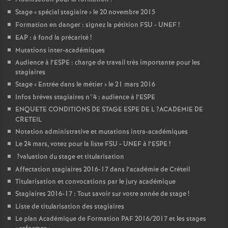
Stage «
spécial stagiaire
» le 20 novembre 2015
Formation en danger : signez la pétition
FSU
-
UNEF
!
EAP
: à fond la précarité
!
Mutations inter-académiques
Audience à l’
ESPE
: charge de travail très importante pour les
stagiaires
Stage «
Entrée dans le métier
» le 21 mars 2016
Infos brèves stagiaires n°4 : audience à l’
ESPE
ENQUETE
CONDITIONS
DE
STAGE
ESPE
DE
L
?
ACADEMIE
DE
CRETEIL
Notation administrative et mutations intra-académiques
Le 24 mars, votez pour la liste
FSU
-
UNEF
à l’
ESPE
!
?valuation du stage et titularisation
Affectation stagiaires 2016-17 dans l’académie de Créteil
Titularisation et convocations par le jury académique
Stagiaires 2016-17 : Tout savoir sur votre année de stage
!
Liste de titularisation des stagiaires
Le plan Académique de Formation
PAF
2016/2017 et les stages