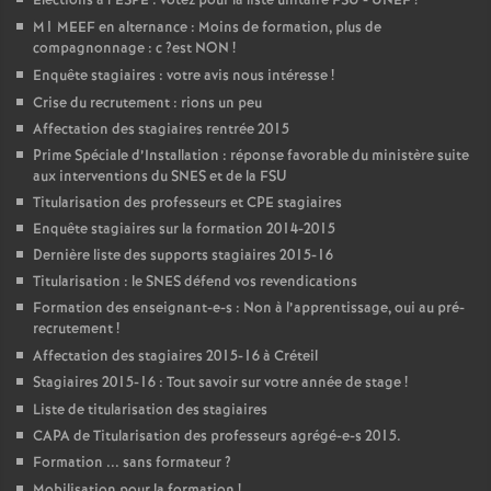
Elections à l’
ESPE
: votez pour la liste unitaire
FSU
-
UNEF
!
M1
MEEF
en alternance : Moins de formation, plus de
compagnonnage : c
?est
NON
!
Enquête stagiaires : votre avis nous intéresse
!
Crise du recrutement : rions un peu
Affectation des stagiaires rentrée 2015
Prime Spéciale d’Installation : réponse favorable du ministère suite
aux interventions du
SNES
et de la
FSU
Titularisation des professeurs et
CPE
stagiaires
Enquête stagiaires sur la formation 2014-2015
Dernière liste des supports stagiaires 2015-16
Titularisation : le
SNES
défend vos revendications
Formation des enseignant-e-s : Non à l’apprentissage, oui au pré-
recrutement
!
Affectation des stagiaires 2015-16 à Créteil
Stagiaires 2015-16 : Tout savoir sur votre année de stage
!
Liste de titularisation des stagiaires
CAPA
de Titularisation des professeurs agrégé-e-s 2015.
Formation ... sans formateur
?
Mobilisation pour la formation
!