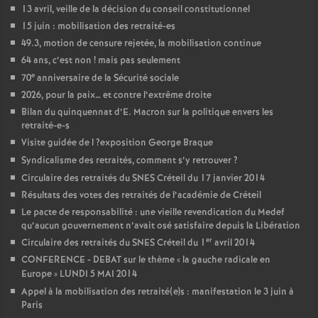
13 avril, veille de la décision du conseil constitutionnel
15 juin : mobilisation des retraité-es
49.3, motion de censure rejetée, la mobilisation continue
64 ans, c’est non
! mais pas seulement
e
70
anniversaire de la Sécurité sociale
2026, pour la paix… et contre l’extrême droite
Bilan du quinquennat d’E. Macron sur la politique envers les
retraité-e-s
Visite guidée de l
?exposition George Braque
Syndicalisme des retraités, comment s’y retrouver
?
Circulaire des retraités du
SNES
Créteil du 17 janvier 2014
Résultats des votes des retraités de l’académie de Créteil
Le pacte de responsabilité : une vieille revendication du Medef
qu’aucun gouvernement n’avait osé satisfaire depuis la Libération
er
Circulaire des retraités du
SNES
Créteil du 1
avril 2014
CONFERENCE
-
DEBAT
sur le thème «
la gauche radicale en
Europe
»
LUNDI
5
MAI
2014
Appel à la mobilisation des retraité(e)s : manifestation le 3 juin à
Paris