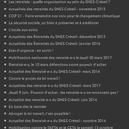
Les retraités : quelle organisation au sein du
SNES
-Créteil
?
Actualités des retraités du
SNES
Créteil - novembre 2015
COP
21 - Faire entendre nos voix pour le changement climatique
La sécurité sociale, un bien à préserver et à améliorer
L’accès aux soins
Actualités des Retraités du
SNES
Créteil- décembre 2015
Actualités des Retraités du
SNES
Créteil- janvier 2016
Etat d’urgence : en sortir
!
Mobilisation nationale des retraité-e-s le jeudi 30 mars 2017
Retraité-e-s, le 10 mars défendons notre pouvoir d’achat
Actualité des Retraité-e-s du
SNES
Créteil- mars 2016
Contre le projet de loi travail
!
Actualités des retraité-e-s du
SNES
Créteil- mars 2017
Jeudi 9 juin. Pouvoir d’achat : les retraité-e-s ne renoncent pas
!
Actualité des retraité-e-s du
SNES
Créteil- juin 2016
En lutte dès la rentrée
Abroger la loi travail, c’est possible
!
Actualité des Retraité-e-s du
SNES
Créteil - octobre 2016
Mobilisation contre le
TAFTA
et le
CETA
le samedi 15 octobre