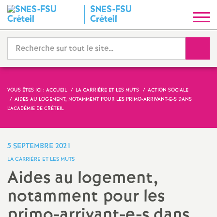
SNES
-
FSU
S
Créteil
y
Reche
n
d
VOUS ÊTES ICI :
ACCUEIL
LA CARRIÈRE ET LES MUTS
ACTION SOCIALE
AIDES AU LOGEMENT, NOTAMMENT POUR LES PRIMO-ARRIVANT-E-S DANS
i
L’ACADÉMIE DE CRÉTEIL
c
5 SEPTEMBRE 2021
a
LA CARRIÈRE ET LES MUTS
Aides au logement,
t
notamment pour les
N
primo-arrivant-e-s dans