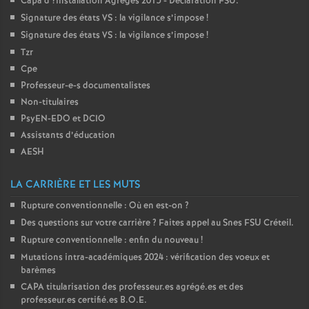
Capa d
?installation Agrégés 2015 - Déclaration
FSU
.
Signature des états
VS
: la vigilance s’impose
!
Signature des états
VS
: la vigilance s’impose
!
Tzr
Cpe
Professeur-e-s documentalistes
Non-titulaires
PsyEN-
EDO
et
DCIO
Assistants d’éducation
AESH
LA CARRIÈRE ET LES MUTS
Rupture conventionnelle : Où en est-on
?
Des questions sur votre carrière
? Faites appel au Snes
FSU
Créteil.
Rupture conventionnelle : enfin du nouveau
!
Mutations intra-académiques 2024 : vérification des voeux et
barèmes
CAPA
titularisation des professeur.es agrégé.es et des
professeur.es certifié.es
B.O.E.