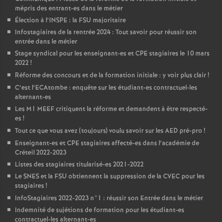
mépris des entrant-es dans le métier
Élection à l’
INSPE
: la
FSU
majoritaire
Infostagiaires de la rentrée 2024 : Tout savoir pour réussir son
entrée dans le métier
Stage syndical pour les enseignant-es et
CPE
stagiaires le 10 mars
2022
!
Réforme des concours et de la formation initiale : y voir plus clair
!
C’est l’ECAtombe : enquête sur les étudiant-es contractuel-les
alternant-es
Les M1
MEEF
critiquent la réforme et demandent à être respecté-
es
!
Tout ce que vous avez (toujours) voulu savoir sur les
AED
pré-pro
!
Enseignant-es et
CPE
stagiaires affecté-es dans l’académie de
Créteil 2022-2023
Listes des stagiaires titularisé-es 2021-2022
Le
SNES
et la
FSU
obtiennent la suppression de la
CVEC
pour les
stagiaires
!
InfoStagiaires 2022-2023 n°1 : réussir son Entrée dans le métier
Indemnité de sujétions de formation pour les étudiant-es
contractuel-les alternant-es