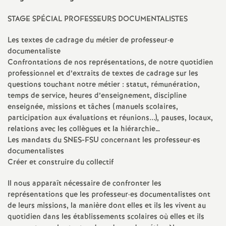
e
STAGE
SP
É
CIAL
PROFESSEURS
DOCUMENTALISTES
m
Les textes de cadrage du métier de professeur
·
e
documentaliste
e
Confrontations de nos représentations, de notre quotidien
professionnel et d’extraits de textes de cadrage sur les
n
questions touchant notre métier : statut, rémunération,
temps de service, heures d’enseignement, discipline
t
enseignée, missions et tâches (manuels scolaires,
participation aux évaluations et réunions...), pauses, locaux,
s
relations avec les collègues et la hiérarchie…
Les mandats du
SNES
-
FSU
concernant les professeur
·
es
documentalistes
d
Créer et construire du collectif
e
Il nous apparaît nécessaire de confronter les
représentations que les professeur
·
es documentalistes ont
de leurs missions, la manière dont elles et ils les vivent au
S
quotidien dans les établissements scolaires où elles et ils