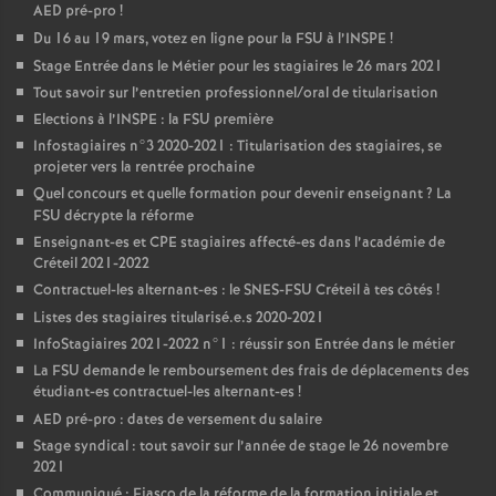
AED
pré-pro
!
Du 16 au 19 mars, votez en ligne pour la
FSU
à l’
INSPE
!
Stage Entrée dans le Métier pour les stagiaires le 26 mars 2021
Tout savoir sur l’entretien professionnel/oral de titularisation
Elections à l’
INSPE
: la
FSU
première
Infostagiaires n°3 2020-2021 : Titularisation des stagiaires, se
projeter vers la rentrée prochaine
Quel concours et quelle formation pour devenir enseignant
? La
FSU
décrypte la réforme
Enseignant-es et
CPE
stagiaires affecté-es dans l’académie de
Créteil 2021-2022
Contractuel-les alternant-es : le
SNES
-
FSU
Créteil à tes côtés
!
Listes des stagiaires titularisé.e.s 2020-2021
InfoStagiaires 2021-2022 n°1 : réussir son Entrée dans le métier
La
FSU
demande le remboursement des frais de déplacements des
étudiant-es contractuel-les alternant-es
!
AED
pré-pro : dates de versement du salaire
Stage syndical : tout savoir sur l’année de stage le 26 novembre
2021
Communiqué : Fiasco de la réforme de la formation initiale et