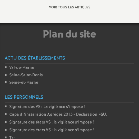
VOIR TOUS LES ARTICLES
Plan du site
ACTU DES ÉTABLISSEMENTS
Val-de-Marne
Seine-Saint-Denis
Seine-et-Marne
LES PERSONNELS
Signature des
VS
: La vigilance s’impose
!
Capa d
?installation Agrégés 2015 - Déclaration
FSU
.
Signature des états
VS
: la vigilance s’impose
!
Signature des états
VS
: la vigilance s’impose
!
Tzr