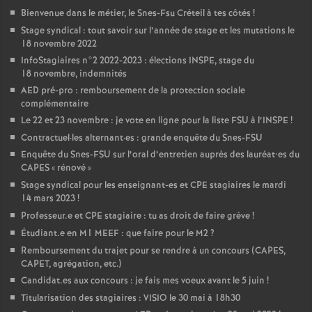
Bienvenue dans le métier, le Snes-Fsu Créteil à tes côtés
!
Stage syndical : tout savoir sur l’année de stage et les mutations le
18 novembre 2022
InfoStagiaires n°2 2022-2023 : élections
INSPE
, stage du
18 novembre, indemnités
AED
pré-pro : remboursement de la protection sociale
complémentaire
Le 22 et 23 novembre : je vote en ligne pour la liste
FSU
à l’
INSPE
!
Contractuel
·
les alternant
·
es : grande enquête du Snes-
FSU
Enquête du Snes-
FSU
sur l’oral d’entretien auprès des lauréat•es du
CAPES
«
rénové
»
Stage syndical pour les enseignant-es et
CPE
stagiaires le mardi
14 mars 2023
!
Professeur.e et
CPE
stagiaire : tu as droit de faire grève
!
Étudiant.e en M1
MEEF
: que faire pour le M2
?
Remboursement du trajet pour se rendre à un concours (
CAPES
,
CAPET
, agrégation, etc.)
Candidat.es aux concours : je fais mes voeux avant le 5 juin
!
Titularisation des stagiaires :
VISIO
le 30 mai à 18h30