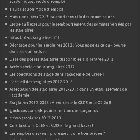
académiques, mode d
?emploi
Titularisation mode d’emploi
Mutations intra 2012, calendrier et rôle des commissions
Lettre au Recteur pour le remboursement des sommes versées par
les stagiaires
Infos brèves stagiaires n°11
Décharge pour les stagiaires 2012 : Vous appelez ça du «
beurre
dans les épinards
»
!
Liste des postes stagiaires disponibles à la rentrée 2012
Action sociale pour stagiaires 2012
Les conditions de stage dans l’académie de Créteil
L’accueil des stagiaires 2012-2013
Affectation des stagiaires 2012-2013 dans un établissement de
l’académie
Stagiaires 2012-2013 : Victoire sur le
CLES
et le C2I2e
!!
Quelques conseils pour la rentrée des stagiaires
Mémo stagiaires 2012-2013
Certifications
CLES
et C2I2e : le grand bazar
!
Les emplois d
?avenir professeur : une bonne idée
?