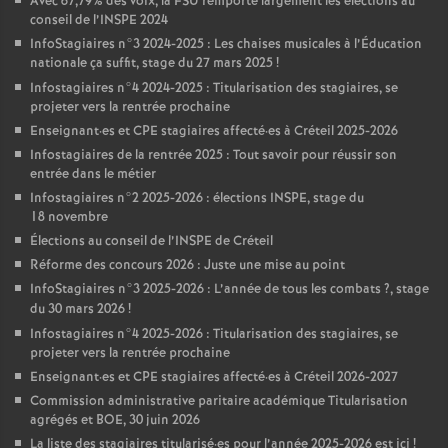
Avec 67,79% des voix, la
FSU
remporte largement les élections au
conseil de l’
INSPE
2024
InfoStagiaires n°3 2024-2025 : Les chaises musicales à l’Éducation
nationale ça suffit, stage du 27 mars 2025
!
Infostagiaires n°4 2024-2025 : Titularisation des stagiaires, se
projeter vers la rentrée prochaine
Enseignant
·
es et
CPE
stagiaires affecté
·
es à Créteil 2025-2026
Infostagiaires de la rentrée 2025 : Tout savoir pour réussir son
entrée dans le métier
Infostagiaires n°2 2025-2026 : élections
INSPE
, stage du
18 novembre
Élections au conseil de l’
INSPE
de Créteil
Réforme des concours 2026 : Juste une mise au point
InfoStagiaires n°3 2025-2026 : L’année de tous les combats
?, stage
du 30 mars 2026
!
Infostagiaires n°4 2025-2026 : Titularisation des stagiaires, se
projeter vers la rentrée prochaine
Enseignant
·
es et
CPE
stagiaires affecté
·
es à Créteil 2026-2027
Commission administrative paritaire académique Titularisation
agrégés et
BOE
, 30 juin 2026
La liste des stagiaires titularisé
·
es pour l’année 2025-2026 est ici
!