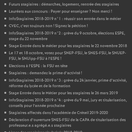
Futurs stagiaires : démarches, logement, rentrée des stagiaires
Lauréats aux concours : Payer pour enseigner
? Non merci
!
InfoStagiaires 2018-2019 n°1 : réussir son entrée dans le métier
CVEC
, c’est toujours non
! Signez la pétition
!
InfoStagiaires 2018-2019 n°2 : grève du 9 octobre, élections
ESPE
,
stage du 22 novembre
Stage Entrée dans le métier pour les stagiaires le 22 novembre 2018
Le 17 et 18 octobre, votez pour
SNEP
-
FSU
, le
SNES
-
FSU
, le
SNUEP
-
FSU
, le SNUipp-
FSU
à l’
ESPE
!
Elections à l’
ESPE
: la
FSU
en tête
Stagiaires : demandez la prime d’activité
!
InfoStagiaires 2018-2019 n°3 : grève du 24 janvier, prime d’activité,
réforme du lycée et de la formation
Stage Entrée dans le Métier pour les stagiaires le 26 mars 2019
InfoStagiaires 2018-2019 n°4 : grève du 9 mai, jury et titularisation,
conseils pour l’année prochaine
Stagiaires affectés dans l’académie de Créteil 2019-2020
Déclaration d’ouverture
SNES
-
FSU
de la
CAPA
de titularisation des
professeur.e.s agrégé.e.s stagiaires