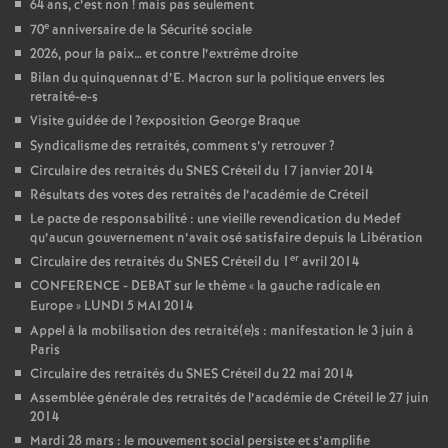
64 ans, c’est non
! mais pas seulement
e
70
anniversaire de la Sécurité sociale
2026, pour la paix… et contre l’extrême droite
Bilan du quinquennat d’E. Macron sur la politique envers les
retraité-e-s
Visite guidée de l
?exposition George Braque
Syndicalisme des retraités, comment s’y retrouver
?
Circulaire des retraités du
SNES
Créteil du 17 janvier 2014
Résultats des votes des retraités de l’académie de Créteil
Le pacte de responsabilité : une vieille revendication du Medef
qu’aucun gouvernement n’avait osé satisfaire depuis la Libération
er
Circulaire des retraités du
SNES
Créteil du 1
avril 2014
CONFERENCE
-
DEBAT
sur le thème «
la gauche radicale en
Europe
»
LUNDI
5
MAI
2014
Appel à la mobilisation des retraité(e)s : manifestation le 3 juin à
Paris
Circulaire des retraités du
SNES
Créteil du 22 mai 2014
Assemblée générale des retraités de l’académie de Créteil le 27 juin
2014
Mardi 28 mars : le mouvement social persiste et s’amplifie