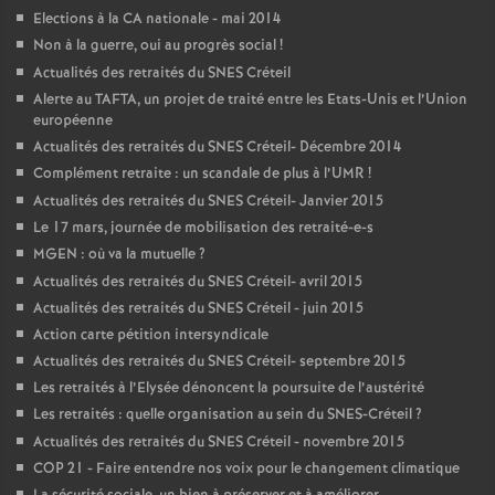
Elections à la
CA
nationale - mai 2014
Non à la guerre, oui au progrès social
!
Actualités des retraités du
SNES
Créteil
Alerte au
TAFTA
, un projet de traité entre les Etats-Unis et l’Union
européenne
Actualités des retraités du
SNES
Créteil- Décembre 2014
Complément retraite : un scandale de plus à l’
UMR
!
Actualités des retraités du
SNES
Créteil- Janvier 2015
Le 17 mars, journée de mobilisation des retraité-e-s
MGEN
: où va la mutuelle
?
Actualités des retraités du
SNES
Créteil- avril 2015
Actualités des retraités du
SNES
Créteil - juin 2015
Action carte pétition intersyndicale
Actualités des retraités du
SNES
Créteil- septembre 2015
Les retraités à l’Elysée dénoncent la poursuite de l’austérité
Les retraités : quelle organisation au sein du
SNES
-Créteil
?
Actualités des retraités du
SNES
Créteil - novembre 2015
COP
21 - Faire entendre nos voix pour le changement climatique