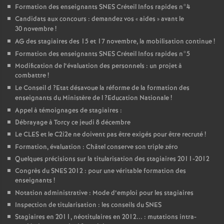
Formation des enseignants
SNES
Créteil Infos rapides n°4
Candidats aux concours : demandez vos «
aides
» avant le
30 novembre
!
AG
des stagiaires des 15 et 17 novembre, la mobilisation continue
!
Formation des enseignants
SNES
Créteil Infos rapides n°5
Modification de l’évaluation des personnels : un projet à
combattre
!
Le Conseil d
?Etat désavoue la réforme de la formation des
enseignants du Ministère de l
?Education Nationale
!
Appel à témoignages de stagiaires :
Débrayage à Torcy ce jeudi 8 décembre
Le
CLES
et le C2i2e ne doivent pas être exigés pour être recruté
!
Formation, évaluation : Châtel conserve son triple zéro
Quelques précisions sur la titularisation des stagiaires 2011-2012
Congrès du
SNES
2012 : pour une véritable formation des
enseignants
!
Notation administrative : Mode d’emploi pour les stagiaires
Inspection de titularisation : les conseils du
SNES
Stagiaires en 2011, néotitulaires en 2012... : mutations intra-