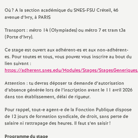
e
Où
? A la section académique du
SNES
-
FSU
Créteil, 46
s
avenue d’Ivry, à
PARIS
E
Transport : métro 14 (Olympiades) ou métro 7 et tram t3a
(Porte d’Ivry).
n
Ce stage est ouvert aux adhérent-es et aux non-adhérent-
es. Pour toutes et tous, vous pouvez vous inscrire au bout du
s
lien suivant :
https://adherent.snes.edu/Modules/Stages/StagesGeneriques
e
Attention : tu devras déposer ta demande d’autorisation
d’absence générée lors de l’inscription avant le 11 avril 2026
i
dans ton établissement, délai de rigueur.
g
Pour rappel, tout-e agent-e de la Fonction Publique dispose
de 12 jours de formation syndicale, de droit, sans perte de
n
salaire ni rattrapage des heures. Il faut s’en saisir
!
Programme du stage