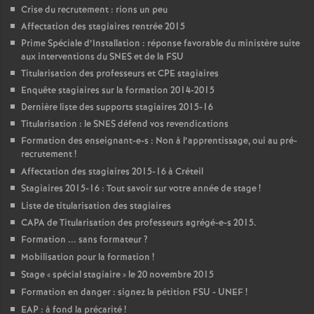
Crise du recrutement : rions un peu
Affectation des stagiaires rentrée 2015
Prime Spéciale d’Installation : réponse favorable du ministère suite
aux interventions du
SNES
et de la
FSU
Titularisation des professeurs et
CPE
stagiaires
Enquête stagiaires sur la formation 2014-2015
Dernière liste des supports stagiaires 2015-16
Titularisation : le
SNES
défend vos revendications
Formation des enseignant-e-s : Non à l’apprentissage, oui au pré-
recrutement
!
Affectation des stagiaires 2015-16 à Créteil
Stagiaires 2015-16 : Tout savoir sur votre année de stage
!
Liste de titularisation des stagiaires
CAPA
de Titularisation des professeurs agrégé-e-s 2015.
Formation ... sans formateur
?
Mobilisation pour la formation
!
Stage «
spécial stagiaire
» le 20 novembre 2015
Formation en danger : signez la pétition
FSU
-
UNEF
!
EAP
: à fond la précarité
!