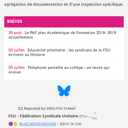
agrégation de documentation et d’une inspection spécifique.
é
O
BRÈVES
29 août
Le
PAF
plan Académique de Formation 2018- 2019
r
actuellement
l
05 juillet
Education prioritaire : les syndicats de la
FSU
écrivent au Ministre
é
05 juillet
Téléphone portable au collège : un texte qui
évolue
a
n
s
T