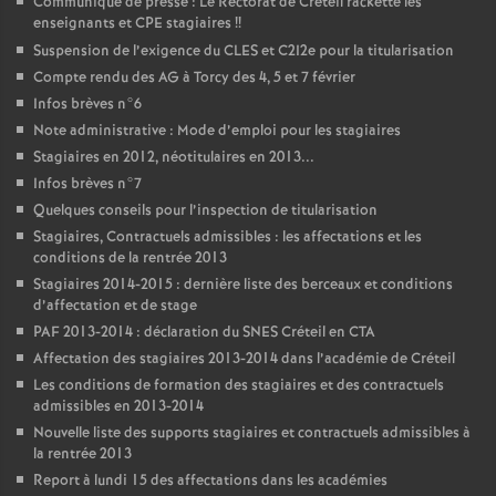
Communiqué de presse : Le Rectorat de Créteil rackette les
enseignants et
CPE
stagiaires
!!
Suspension de l’exigence du
CLES
et C2I2e pour la titularisation
Compte rendu des
AG
à Torcy des 4, 5 et 7 février
Infos brèves n°6
Note administrative : Mode d’emploi pour les stagiaires
Stagiaires en 2012, néotitulaires en 2013...
Infos brèves n°7
Quelques conseils pour l’inspection de titularisation
Stagiaires, Contractuels admissibles : les affectations et les
conditions de la rentrée 2013
Stagiaires 2014-2015 : dernière liste des berceaux et conditions
d’affectation et de stage
PAF
2013-2014 : déclaration du
SNES
Créteil en
CTA
Affectation des stagiaires 2013-2014 dans l’académie de Créteil
Les conditions de formation des stagiaires et des contractuels
admissibles en 2013-2014
Nouvelle liste des supports stagiaires et contractuels admissibles à
la rentrée 2013
Report à lundi 15 des affectations dans les académies