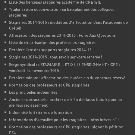
Liste des berceaux stagiaires académie de
CRETEIL
Titularisation et convocation au baccalauréat des collègues
stagiaires
Stagiaires 2014-2015 : modalités d’affectation dans l’académie de
Créteil
Affectation des stagiaires 2014-2015 : Foire Aux Questions
Liste de titularisation des professeurs stagiaires
Dernière liste des supports stagiaires 2014-15
Stagiaires 2014-2015 : tout savoir sur votre rentrée
!
Stage syndical : «
STAGIAIRE
...
ET
D
?J
?
ENSEIGNANT
/
CPE
»
vendredi 14 novembre 2014
Dernière minute : affectation des lauréat-e-s du concours réservé
Formation des professeurs et
CPE
stagiaires
Les principales indemnités
Anciens contractuels : profitez de la fin de clause butoir pour un
meilleur reclassement
Indemnité forfaitaire de formation
Informations d’actualité pour les stagiaires : infos brèves n°1
Formation des professeurs et
CPE
stagiaires : signez la pétition
FSU