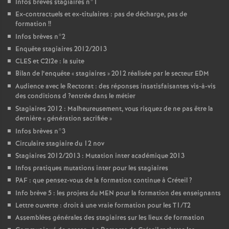
Infos brèves stagiaires n°1
Ex-contractuels et ex-titulaires : pas de décharge, pas de
formation
!!
Infos brèves n°2
Enquête stagiaires 2012/2013
CLES
et C2I2e : la suite
Bilan de l’enquête «
stagiaires
» 2012 réalisée par le secteur
EDM
Audience avec le Rectorat : des réponses insatisfaisantes vis-à-vis
des conditions d
?entrée dans le métier
Stagiaires 2012 : Malheureusement, vous risquez de ne pas être la
dernière «
génération sacrifiée
»
Infos brèves n°3
Circulaire stagiaire du 12 nov
Stagiaires 2012/2013 : Mutation inter académique 2013
Infos pratiques mutations inter pour les stagiaires
PAF
: que pensez-vous de la formation continue à Créteil
?
Info brève 5 : les projets du
MEN
pour la formation des enseignants
Lettre ouverte : droit à une vraie formation pour les T1/T2
Assemblées générales des stagiaires sur les lieux de formation