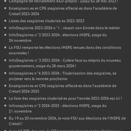
Campagne de recrutement
AED
-prépro : jusqu’au 28 mai 2023
!
Enseignant.es et
CPE
stagiaires affecté.es dans l’académie de
Créteil 2023-2024
Listes des stagiaires titularisé.es 2022-2023
InfoStagiaires 2023-2024 n°1 : réussir son Entrée dans le métier
InfoStagiaires n°2 2023-2024 : élections
INSPE
, stage du
24 novembre
La
FSU
remporte les élections
INSPE
tenues dans des conditions
anormales
!
InfoStagiaires n°3 2023-2024 : Colère face au mépris du nouveau
gouvernement, stage du 28 mars 2024
!
Infostagiaires n°4 2023-2024 : Titularisation des stagiaires, se
projeter vers la rentrée prochaine
Enseignant
·
es et
CPE
stagiaires affecté
·
es dans l’académie de
Créteil 2024-2025
La liste des stagiaires titularisé
·
es pour l’année 2023-2024 est ici
!
Infostagiaires n°2 2024-2025 : élections
INSPE
, stage du
21 novembre
Du 19 au 20 novembre 2024, je vote
FSU
aux élections de l’
INSPE
de
Créteil
!