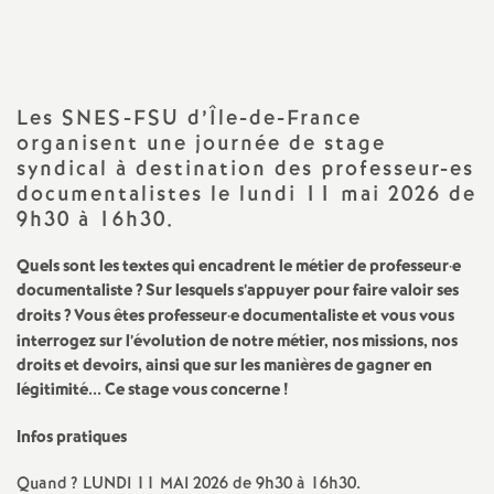
a
t
Les
SNES
-
FSU
d’Île-de-France
organisent une journée de stage
i
syndical à destination des professeur-es
documentalistes le lundi 11 mai 2026 de
o
9h30 à 16h30.
n
Quels sont les textes qui encadrent le métier de professeur
·
e
documentaliste
? Sur lesquels s’appuyer pour faire valoir ses
a
droits
? Vous êtes professeur
·
e documentaliste et vous vous
interrogez sur l’évolution de notre métier, nos missions, nos
droits et devoirs, ainsi que sur les manières de gagner en
l
légitimité... Ce stage vous concerne
!
d
Infos pratiques
Quand
?
LUNDI
11
MAI
2026 de 9h30 à 16h30.