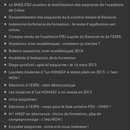
Le
SNES
-
FSU
soutient la mobilisation des stagiaires de l’académie
de Crétei
Rassemblement des stagiaires du 8 octobre devant le Rectorat
Indemnité forfaitaire de formation : le texte d’application est
connu
Compte-rendu de l’audience
FSU
auprès du Rectorat et de l’
ESPE
Mutations inter-académiques : comment ça marche
?
Bulletin mutations inter-académiques 2014
Modalités d’évaluation de la formation
Stage syndical «
spécial stagiaires
» le 16 mars 2015
Lauréats titulaires d
?un
M2MEEF
à temps plein en 2015 : c
?est
NON
!
Elections à l’
ESPE
: déni démocratique
Les titulaires d
?un
M2MEEF
à mi-temps en 2015
Infos stagiaires
!
Elections à l’
ESPE
: votez pour la liste unitaire
FSU
-
UNEF
!
M1
MEEF
en alternance : Moins de formation, plus de
compagnonnage : c
?est
NON
!
Enquête stagiaires : votre avis nous intéresse
!