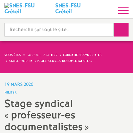
SNES
-
FSU
S
Créteil
y
Reche
n
d
VOUS ÊTES ICI :
ACCUEIL
MILITER
FORMATIONS SYNDICALES
STAGE SYNDICAL «
PROFESSEUR-ES DOCUMENTALISTES
»
i
c
19 MARS 2026
MILITER
a
Stage syndical
«
professeur-es
t
documentalistes
»
N