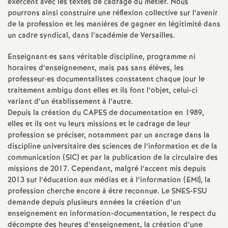
exercent avec les textes de cadrage du métier. Nous
e
pourrons ainsi construire une réflexion collective sur l’avenir
de la profession et les manières de gagner en légitimité dans
c
un cadre syndical, dans l’académie de Versailles.
Enseignant
·
es sans véritable discipline, programme ni
o
horaires d’enseignement, mais pas sans élèves, les
professeur
·
es documentalistes constatent chaque jour le
n
traitement ambigu dont elles et ils font l’objet, celui-ci
variant d’un établissement à l’autre.
d
Depuis la création du
CAPES
de documentation en 1989,
elles et ils ont vu leurs missions et le cadrage de leur
profession se préciser, notamment par un ancrage dans la
d
discipline universitaire des sciences de l’information et de la
communication (
SIC
) et par la publication de la circulaire des
e
missions de 2017. Cependant, malgré l’accent mis depuis
2013 sur l’éducation aux médias et à l’information (
EMI
), la
g
profession cherche encore à être reconnue. Le
SNES
-
FSU
demande depuis plusieurs années la création d’un
r
enseignement en information-documentation, le respect du
décompte des heures d’enseignement, la création d’une