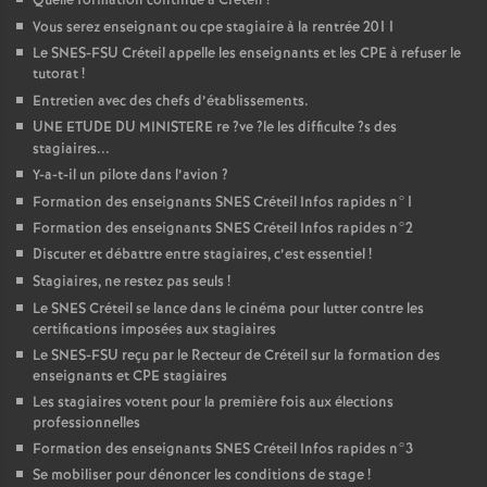
Quelle formation continue à Créteil
?
Vous serez enseignant ou cpe stagiaire à la rentrée 2011
Le
SNES
-
FSU
Créteil appelle les enseignants et les
CPE
à refuser le
tutorat
!
Entretien avec des chefs d’établissements.
UNE
ETUDE
DU
MINISTERE
re
?ve
?le les difficulte
?s des
stagiaires...
Y-a-t-il un pilote dans l’avion
?
Formation des enseignants
SNES
Créteil Infos rapides n°1
Formation des enseignants
SNES
Créteil Infos rapides n°2
Discuter et débattre entre stagiaires, c’est essentiel
!
Stagiaires, ne restez pas seuls
!
Le
SNES
Créteil se lance dans le cinéma pour lutter contre les
certifications imposées aux stagiaires
Le
SNES
-
FSU
reçu par le Recteur de Créteil sur la formation des
enseignants et
CPE
stagiaires
Les stagiaires votent pour la première fois aux élections
professionnelles
Formation des enseignants
SNES
Créteil Infos rapides n°3
Se mobiliser pour dénoncer les conditions de stage
!