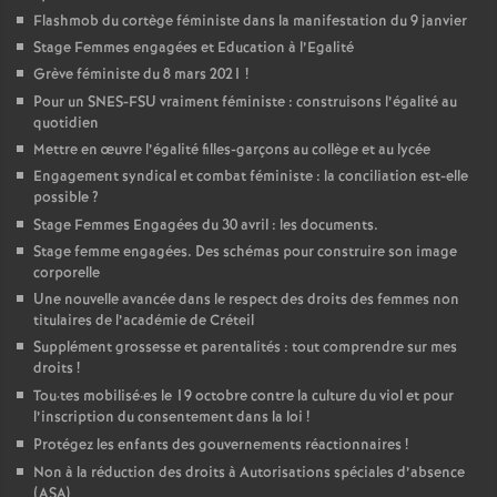
Flashmob du cortège féministe dans la manifestation du 9 janvier
Stage Femmes engagées et Education à l’Egalité
Grève féministe du 8 mars 2021
!
Pour un
SNES
-
FSU
vraiment féministe : construisons l’égalité au
quotidien
Mettre en œuvre l’égalité filles-garçons au collège et au lycée
Engagement syndical et combat féministe : la conciliation est-elle
possible
?
Stage Femmes Engagées du 30 avril : les documents.
Stage femme engagées. Des schémas pour construire son image
corporelle
Une nouvelle avancée dans le respect des droits des femmes non
titulaires de l’académie de Créteil
Supplément grossesse et parentalités : tout comprendre sur mes
droits
!
Tou
·
tes mobilisé
·
es le 19 octobre contre la culture du viol et pour
l’inscription du consentement dans la loi
!
Protégez les enfants des gouvernements réactionnaires
!
Non à la réduction des droits à Autorisations spéciales d’absence
(
ASA
)