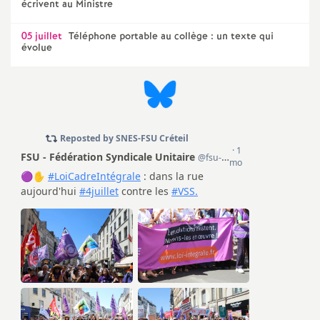
e
écrivent au Ministre
m
05 juillet
Téléphone portable au collège : un texte qui
évolue
e
n
t
s
d
e
S