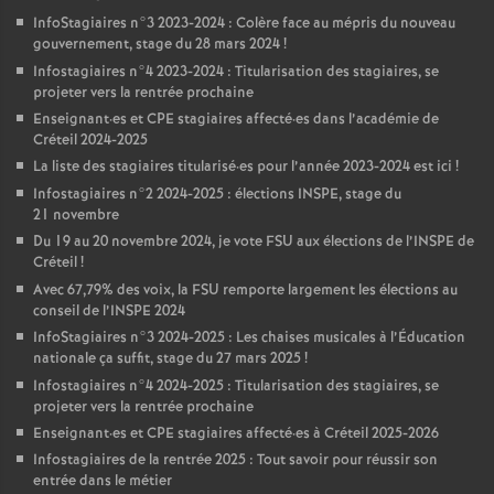
InfoStagiaires n°3 2023-2024 : Colère face au mépris du nouveau
gouvernement, stage du 28 mars 2024
!
Infostagiaires n°4 2023-2024 : Titularisation des stagiaires, se
projeter vers la rentrée prochaine
Enseignant
·
es et
CPE
stagiaires affecté
·
es dans l’académie de
Créteil 2024-2025
La liste des stagiaires titularisé
·
es pour l’année 2023-2024 est ici
!
Infostagiaires n°2 2024-2025 : élections
INSPE
, stage du
21 novembre
Du 19 au 20 novembre 2024, je vote
FSU
aux élections de l’
INSPE
de
Créteil
!
Avec 67,79% des voix, la
FSU
remporte largement les élections au
conseil de l’
INSPE
2024
InfoStagiaires n°3 2024-2025 : Les chaises musicales à l’Éducation
nationale ça suffit, stage du 27 mars 2025
!
Infostagiaires n°4 2024-2025 : Titularisation des stagiaires, se
projeter vers la rentrée prochaine
Enseignant
·
es et
CPE
stagiaires affecté
·
es à Créteil 2025-2026
Infostagiaires de la rentrée 2025 : Tout savoir pour réussir son
entrée dans le métier