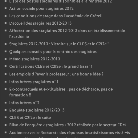
Liste des postes stagiaires disponibles à la rentrée 2012
Action sociale pour stagiaires 2012
Les conditions de stage dans l’académie de Créteil
L’accueil des stagiaires 2012-2013
Affectation des stagiaires 2012-2013 dans un établissement de
l’académie
Stagiaires 2012-2013 : Victoire sur le
CLES
et le C2I2e
!!
Quelques conseils pour la rentrée des stagiaires
Mémo stagiaires 2012-2013
Certifications
CLES
et C2I2e : le grand bazar
!
Les emplois d
?avenir professeur : une bonne idée
?
Infos brèves stagiaires n°1
Ex-contractuels et ex-titulaires : pas de décharge, pas de
formation
!!
Infos brèves n°2
Enquête stagiaires 2012/2013
CLES
et C2I2e : la suite
Bilan de l’enquête «
stagiaires
» 2012 réalisée par le secteur
EDM
Audience avec le Rectorat : des réponses insatisfaisantes vis-à-vis