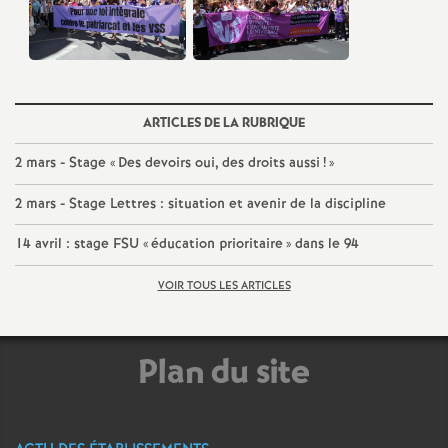
e
c
o
ARTICLES DE LA RUBRIQUE
2 mars - Stage «
Des devoirs oui, des droits aussi
n
!
»
2 mars - Stage Lettres : situation et avenir de la discipline
d
14 avril : stage
FSU
«
éducation prioritaire
» dans le 94
d
VOIR TOUS LES ARTICLES
e
Plan du site
g
r