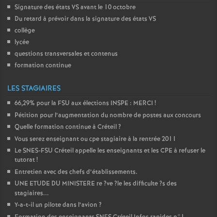
Signature des états
VS
avant le 10 octobre
Du retard à prévoir dans la signature des états
VS
collège
lycée
questions transversales et contenus
formation continue
LES STAGIAIRES
66,29% pour la
FSU
aux élections
INSPE
:
MERCI
!
Pétition pour l’augmentation du nombre de postes aux concours
Quelle formation continue à Créteil
?
Vous serez enseignant ou cpe stagiaire à la rentrée 2011
Le
SNES
-
FSU
Créteil appelle les enseignants et les
CPE
à refuser le
tutorat
!
Entretien avec des chefs d’établissements.
UNE
ETUDE
DU
MINISTERE
re
?ve
?le les difficulte
?s des
stagiaires...
Y-a-t-il un pilote dans l’avion
?