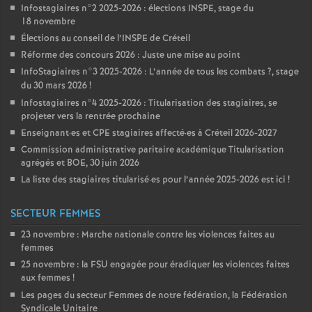
Infostagiaires n°2 2025-2026 : élections
INSPE
, stage du
18 novembre
Élections au conseil de l’
INSPE
de Créteil
Réforme des concours 2026 : Juste une mise au point
InfoStagiaires n°3 2025-2026 : L’année de tous les combats
?, stage
du 30 mars 2026
!
Infostagiaires n°4 2025-2026 : Titularisation des stagiaires, se
projeter vers la rentrée prochaine
Enseignant
·
es et
CPE
stagiaires affecté
·
es à Créteil 2026-2027
Commission administrative paritaire académique Titularisation
agrégés et
BOE
, 30 juin 2026
La liste des stagiaires titularisé
·
es pour l’année 2025-2026 est ici
!
SECTEUR FEMMES
23 novembre : Marche nationale contre les violences faites au
femmes
25 novembre : la
FSU
engagée pour éradiquer les violences faites
aux femmes
!
Les pages du secteur Femmes de notre fédération, la Fédération
Syndicale Unitaire