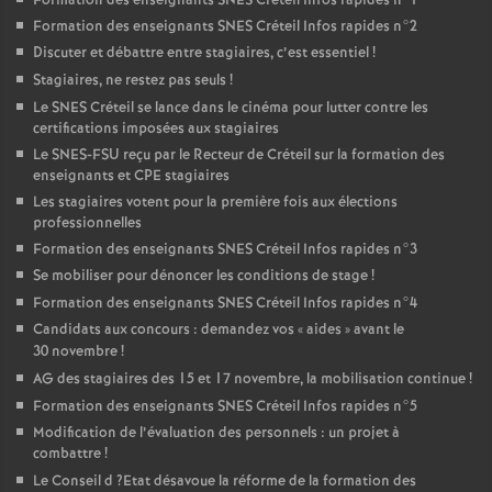
Formation des enseignants
SNES
Créteil Infos rapides n°1
Formation des enseignants
SNES
Créteil Infos rapides n°2
Discuter et débattre entre stagiaires, c’est essentiel
!
Stagiaires, ne restez pas seuls
!
Le
SNES
Créteil se lance dans le cinéma pour lutter contre les
certifications imposées aux stagiaires
Le
SNES
-
FSU
reçu par le Recteur de Créteil sur la formation des
enseignants et
CPE
stagiaires
Les stagiaires votent pour la première fois aux élections
professionnelles
Formation des enseignants
SNES
Créteil Infos rapides n°3
Se mobiliser pour dénoncer les conditions de stage
!
Formation des enseignants
SNES
Créteil Infos rapides n°4
Candidats aux concours : demandez vos «
aides
» avant le
30 novembre
!
AG
des stagiaires des 15 et 17 novembre, la mobilisation continue
!
Formation des enseignants
SNES
Créteil Infos rapides n°5
Modification de l’évaluation des personnels : un projet à
combattre
!
Le Conseil d
?Etat désavoue la réforme de la formation des