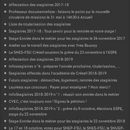
Affectation des stagiaires 2017-18
Professeur documentaliste : faisons le point sur la nouvelle
circulaire de missions le 31 mai à 14h30 à Arcueil
Liste de titularisation des stagiaires
Stagiaires 2017-18 : Tout savoir pour la rentrée et votre stage
!
Stage Entrée dans le métier pour les stagiaires le 24 novembre 2017
Atelier sur le travail des stagiaires avec Yves Baunay
Le
SNES
-
FSU
Créteil soutient la grève du 23 novembre à l’
ESPE
Affectation des stagiaires 2018-2019
Infostagiaires n°4 : préparer l’année prochaine, titularisation, ...
Stagiaires affectés dans l’académie de Créteil 2018-2019
Futurs stagiaires : démarches, logement, rentrée des stagiaires
Lauréats aux concours : Payer pour enseigner
? Non merci
!
InfoStagiaires 2018-2019 n°1 : réussir son entrée dans le métier
CVEC
, c’est toujours non
! Signez la pétition
!
InfoStagiaires 2018-2019 n°2 : grève du 9 octobre, élections
ESPE
,
stage du 22 novembre
Stage Entrée dans le métier pour les stagiaires le 22 novembre 2018
Le 17 et 18 octobre, votez pour
SNEP
-
FSU
, le
SNES
-
FSU
, le
SNUEP
-