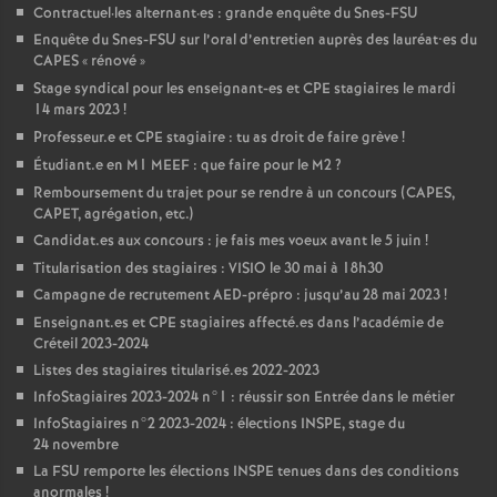
Contractuel
·
les alternant
·
es : grande enquête du Snes-
FSU
Enquête du Snes-
FSU
sur l’oral d’entretien auprès des lauréat•es du
CAPES
«
rénové
»
Stage syndical pour les enseignant-es et
CPE
stagiaires le mardi
14 mars 2023
!
Professeur.e et
CPE
stagiaire : tu as droit de faire grève
!
Étudiant.e en M1
MEEF
: que faire pour le M2
?
Remboursement du trajet pour se rendre à un concours (
CAPES
,
CAPET
, agrégation, etc.)
Candidat.es aux concours : je fais mes voeux avant le 5 juin
!
Titularisation des stagiaires :
VISIO
le 30 mai à 18h30
Campagne de recrutement
AED
-prépro : jusqu’au 28 mai 2023
!
Enseignant.es et
CPE
stagiaires affecté.es dans l’académie de
Créteil 2023-2024
Listes des stagiaires titularisé.es 2022-2023
InfoStagiaires 2023-2024 n°1 : réussir son Entrée dans le métier
InfoStagiaires n°2 2023-2024 : élections
INSPE
, stage du
24 novembre
La
FSU
remporte les élections
INSPE
tenues dans des conditions
anormales
!