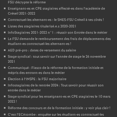
FSU
décrypte la réforme
Enseignant-es et
CPE
stagiaires affecté-es dans l’académie de
Créteil 2021-2022
Contractuel-les alternant-es : le
SNES
-
FSU
Créteil à tes côtés
!
Listes des stagiaires titularisé.e.s 2020-2021
InfoStagiaires 2021-2022 n°1 : réussir son Entrée dans le métier
La
FSU
demande le remboursement des frais de déplacements des
étudiant-es contractuel-les alternant-es
!
AED
pré-pro : dates de versement du salaire
Stage syndical : tout savoir sur l’année de stage le 26 novembre
2021
Communiqué : Fiasco de la réforme de la formation initiale et
mépris des entrant-es dans le métier
Élection à l’
INSPE
: la
FSU
majoritaire
Infostagiaires de la rentrée 2024 : Tout savoir pour réussir son
entrée dans le métier
Stage syndical pour les enseignant-es et
CPE
stagiaires le 10 mars
2022
!
Réforme des concours et de la formation initiale : y voir plus clair
!
C’est l’ECAtombe : enquête sur les étudiant-es contractuel-les