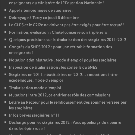
enseignants du Ministère de l
?Education Nationale
!
Appel à témoignages de stagiaires :
Débrayage à Torcy ce jeudi 8 décembre
Le
CLES
et le C2i2e ne doivent pas être exigés pour être recruté
!
Formation, évaluation : Châtel conserve son triple zéro
Quelques précisions sur la titularisation des stagiaires 2011-2012
Congrès du
SNES
2012 : pour une véritable formation des
enseignants
!
Notation administrative : Mode d’emploi pour les stagiaires
Inspection de titularisation : les conseils du
SNES
Stagiaires en 2011, néotitulaires en 2012... : mutations intra-
académiques, mode d
?emploi
Titularisation mode d’emploi
Mutations intra 2012, calendrier et rôle des commissions
Lettre au Recteur pour le remboursement des sommes versées par
les stagiaires
Infos brèves stagiaires n°11
Décharge pour les stagiaires 2012 : Vous appelez ça du «
beurre
dans les épinards
»
!