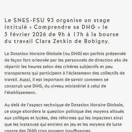
a
Le
SNES
-
FSU
93 organise un stage
t
intitulé «
Comprendre sa
DHG
» le
5 février 2026 de 9h à 17h à la bourse
i
du travail Clara Zetkin de Bobigny.
o
La Dotation Horaire Globale (ou
DHG
) est parfois présentée
de façon fort orientée par les personnels de direction afin de
répartir les heures selon des critères subjectifs et peu
n
transparents qui participent à l’éclatement des collectifs de
travail. Aussi, il est important de savoir comment se
a
construit une
DHG
, du niveau ministériel à celui de
l’établissement.
l
Au delà de l’aspect technique de Dotation Horaire Globale,
ce stage abordera la question politique des moyens alloués
d
aux collèges et lycées, des réformes qui les impactent ainsi
que les instances qui entrent en jeu et les moyens de lutte
contre des
DHG
trop souvent insuffisantes.