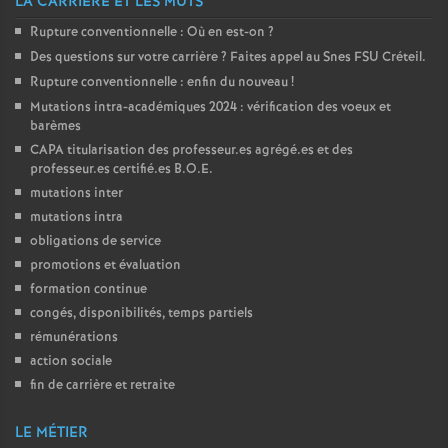
LA CARRIÈRE ET LES MUTS
o
Rupture conventionnelle : Où en est-on
?
Des questions sur votre carrière
? Faites appel au Snes
FSU
Créteil.
Rupture conventionnelle : enfin du nouveau
!
u
Mutations intra-académiques 2024 : vérification des voeux et
barèmes
r
CAPA
titularisation des professeur.es agrégé.es et des
professeur.es certifié.es
B.O.E.
s
mutations inter
mutations intra
obligations de service
promotions et évaluation
formation continue
congés, disponibilités, temps partiels
rémunérations
action sociale
fin de carrière et retraite
LE MÉTIER