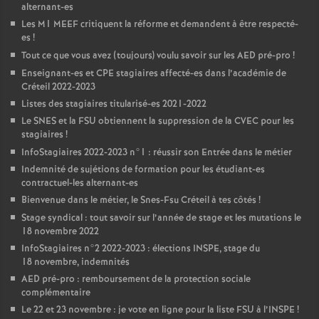
alternant-es
Les M1
MEEF
critiquent la réforme et demandent à être respecté-
es
!
Tout ce que vous avez (toujours) voulu savoir sur les
AED
pré-pro
!
Enseignant-es et
CPE
stagiaires affecté-es dans l’académie de
Créteil 2022-2023
Listes des stagiaires titularisé-es 2021-2022
Le
SNES
et la
FSU
obtiennent la suppression de la
CVEC
pour les
stagiaires
!
InfoStagiaires 2022-2023 n°1 : réussir son Entrée dans le métier
Indemnité de sujétions de formation pour les étudiant-es
contractuel-les alternant-es
Bienvenue dans le métier, le Snes-Fsu Créteil à tes côtés
!
Stage syndical : tout savoir sur l’année de stage et les mutations le
18 novembre 2022
InfoStagiaires n°2 2022-2023 : élections
INSPE
, stage du
18 novembre, indemnités
AED
pré-pro : remboursement de la protection sociale
complémentaire
Le 22 et 23 novembre : je vote en ligne pour la liste
FSU
à l’
INSPE
!