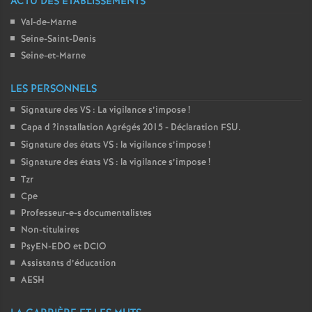
ACTU DES ÉTABLISSEMENTS
é
Val-de-Marne
Seine-Saint-Denis
O
Seine-et-Marne
r
LES PERSONNELS
Signature des
VS
: La vigilance s’impose
!
l
Capa d
?installation Agrégés 2015 - Déclaration
FSU
.
Signature des états
VS
: la vigilance s’impose
!
é
Signature des états
VS
: la vigilance s’impose
!
Tzr
a
Cpe
Professeur-e-s documentalistes
n
Non-titulaires
PsyEN-
EDO
et
DCIO
s
Assistants d’éducation
AESH
T