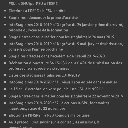
FSU
, le SNUipp-
FSU
à l’
ESPE
!
Elections à l’
ESPE
: la
FSU
en tête
Stagiaires : demandez la prime d’activité
!
InfoStagiaires 2018-2019 n°3 : grève du 24 janvier, prime d’activité,
réforme du lycée et de la formation
Stage Entrée dans le Métier pour les stagiaires le 26 mars 2019
InfoStagiaires 2018-2019 n°4 : grève du 9 mai, jury et titularisation,
conseils pour l’année prochaine
Stagiaires affectés dans l’académie de Créteil 2019-2020
Déclaration d’ouverture
SNES
-
FSU
de la
CAPA
de titularisation des
professeur.e.s agrégé.e.s stagiaires
Listes des stagiaires titularisés 2018-2019
InfoStagiaires 2019-2020 n°1 : réussir son entrée dans le métier
Le 15 et 16 octobre, on vote pour la liste
FSU
à l’
INSPE
!
Stage Entrée dans le métier pour les stagiaires le 22 novembre 2019
InfoStagiaires 2019-2020 n°2 : élections
INSPE
, indemnités,
mutations, stage du 22 novembre
Elections à l’
INSPE
: la
FSU
toujours majoritaire
AED
prépro : tout savoir sur le contrat, les missions, la
rémunération...