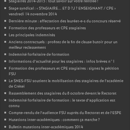
Stagiaires 2014-2015 : tout savoir sur votre rentrée
!
Stage syndical : «
STAGIAIRE
...
ET
D
?J
?
ENSEIGNANT
/
CPE
»
vendredi 14 novembre 2014
Dernière minute : affectation des lauréat-e-s du concours réservé
Formation des professeurs et
CPE
stagiaires
Les principales indemnités
Anciens contractuels : profitez de la fin de clause butoir pour un
meilleur reclassement
Indemnité forfaitaire de formation
Informations d’actualité pour les stagiaires : infos brèves n°1
Formation des professeurs et
CPE
stagiaires : signez la pétition
FSU
Le
SNES
-
FSU
soutient la mobilisation des stagiaires de l’académie
de Crétei
Rassemblement des stagiaires du 8 octobre devant le Rectorat
Indemnité forfaitaire de formation : le texte d’application est
connu
Compte-rendu de l’audience
FSU
auprès du Rectorat et de l’
ESPE
Mutations inter-académiques : comment ça marche
?
Bulletin mutations inter-académiques 2014