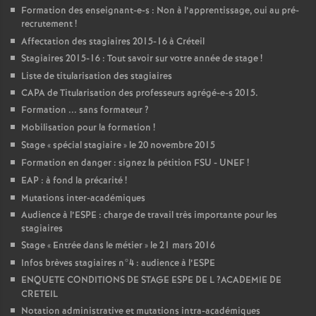
Formation des enseignant-e-s : Non à l’apprentissage, oui au pré-
recrutement
!
Affectation des stagiaires 2015-16 à Créteil
Stagiaires 2015-16 : Tout savoir sur votre année de stage
!
Liste de titularisation des stagiaires
CAPA
de Titularisation des professeurs agrégé-e-s 2015.
Formation ... sans formateur
?
Mobilisation pour la formation
!
Stage «
spécial stagiaire
» le 20 novembre 2015
Formation en danger : signez la pétition
FSU
-
UNEF
!
EAP
: à fond la précarité
!
Mutations inter-académiques
Audience à l’
ESPE
: charge de travail très importante pour les
stagiaires
Stage «
Entrée dans le métier
» le 21 mars 2016
Infos brèves stagiaires n°4 : audience à l’
ESPE
ENQUETE
CONDITIONS
DE
STAGE
ESPE
DE
L
?
ACADEMIE
DE
CRETEIL
Notation administrative et mutations intra-académiques