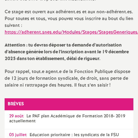
e
Ce stage est ouvert aux adhérent.es et aux non-adhérent.es.
s
Pour toutes et tous, vous pouvez vous inscrire au bout du lien
suivant :
E
https://adherent.snes.edu/Modules/Stages/StagesGeneriques
n
Attention : tu devras déposer ta demande d’autorisation
d’absence générée lors de l’inscription avant le 19 décembre
2025 dans ton établissement, délai de rigueur.
s
Pour rappel, tout.e agent.e de la Fonction Publique dispose
e
de 12 jours de formation syndicale, de droit, sans perte de
salaire ni rattrapage des heures. Il faut s’en saisir
!
i
BRÈVES
g
29 août
Le
PAF
plan Académique de Formation 2018- 2019
actuellement
n
05 juillet
Education prioritaire : les syndicats de la
FSU