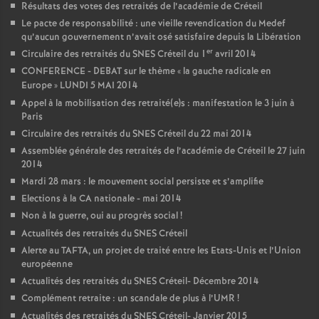
Résultats des votes des retraités de l’académie de Créteil
Le pacte de responsabilité : une vieille revendication du Medef
qu’aucun gouvernement n’avait osé satisfaire depuis la Libération
er
Circulaire des retraités du
SNES
Créteil du 1
avril 2014
CONFERENCE
-
DEBAT
sur le thème «
la gauche radicale en
Europe
»
LUNDI
5
MAI
2014
Appel à la mobilisation des retraité(e)s : manifestation le 3 juin à
Paris
Circulaire des retraités du
SNES
Créteil du 22 mai 2014
Assemblée générale des retraités de l’académie de Créteil le 27 juin
2014
Mardi 28 mars : le mouvement social persiste et s’amplifie
Elections à la
CA
nationale - mai 2014
Non à la guerre, oui au progrès social
!
Actualités des retraités du
SNES
Créteil
Alerte au
TAFTA
, un projet de traité entre les Etats-Unis et l’Union
européenne
Actualités des retraités du
SNES
Créteil- Décembre 2014
Complément retraite : un scandale de plus à l’
UMR
!
Actualités des retraités du
SNES
Créteil- Janvier 2015