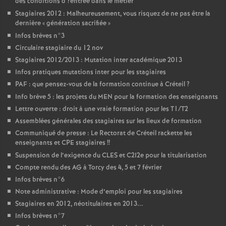
des conditions d
?entrée dans le métier
Stagiaires 2012 : Malheureusement, vous risquez de ne pas être la
dernière «
génération sacrifiée
»
Infos brèves n°3
Circulaire stagiaire du 12 nov
Stagiaires 2012/2013 : Mutation inter académique 2013
Infos pratiques mutations inter pour les stagiaires
PAF
: que pensez-vous de la formation continue à Créteil
?
Info brève 5 : les projets du
MEN
pour la formation des enseignants
Lettre ouverte : droit à une vraie formation pour les T1/T2
Assemblées générales des stagiaires sur les lieux de formation
Communiqué de presse : Le Rectorat de Créteil rackette les
enseignants et
CPE
stagiaires
!!
Suspension de l’exigence du
CLES
et C2I2e pour la titularisation
Compte rendu des
AG
à Torcy des 4, 5 et 7 février
Infos brèves n°6
Note administrative : Mode d’emploi pour les stagiaires
Stagiaires en 2012, néotitulaires en 2013...
Infos brèves n°7