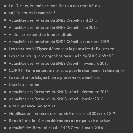
Le 17 mars, journée de mobilisation des retraité-e-s
MGEN
: où va la mutuelle
?
Actualités des retraités du
SNES
Créteil- avril 2015
Actualités des retraités du
SNES
Créteil - juin 2015
Action carte pétition intersyndicale
Actualités des retraités du
SNES
Créteil- septembre 2015
Les retraités à l’Elysée dénoncent la poursuite de l’austérité
Les retraités : quelle organisation au sein du
SNES
-Créteil
?
Actualités des retraités du
SNES
Créteil - novembre 2015
COP
21 - Faire entendre nos voix pour le changement climatique
La sécurité sociale, un bien à préserver et à améliorer
L’accès aux soins
Actualités des Retraités du
SNES
Créteil- décembre 2015
Actualités des Retraités du
SNES
Créteil- janvier 2016
Etat d’urgence : en sortir
!
Mobilisation nationale des retraité-e-s le jeudi 30 mars 2017
Retraité-e-s, le 10 mars défendons notre pouvoir d’achat
Actualité des Retraité-e-s du
SNES
Créteil- mars 2016