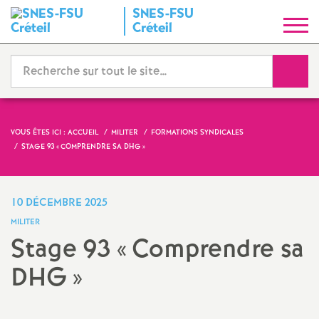
SNES
-
FSU
S
Créteil
y
Reche
n
d
VOUS ÊTES ICI :
ACCUEIL
MILITER
FORMATIONS SYNDICALES
STAGE 93 «
COMPRENDRE SA
DHG
»
i
c
10 DÉCEMBRE 2025
MILITER
a
Stage 93 «
Comprendre sa
t
DHG
»
N