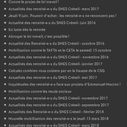
Contre le projet de loi travail
!
Actualités des retraité-e-s du
SNES
Créteil- mars 2017
Jeudi 9 juin. Pouvoir d’achat : les retraité-e-s ne renoncent pas
!
Actualité des retraité-e-s du
SNES
Créteil- juin 2016
En lutte dès la rentrée
Abroger la loi travail, c’est possible
!
Actualité des Retraité-e-s du
SNES
Créteil - octobre 2016
Mobilisation contre le
TAFTA
et le
CETA
le samedi 15 octobre
Actualités des retraité-e-s du
SNES
Créteil - novembre 2016
Actualités des retraité-e-s du
SNES
Créteil- janvier 2017
Calculez combien vous coûtera par an la hausse de la
CSG
Actualités des retraité-e-s du
SNES
Créteil- mai 2017
Inquiétudes des retraité-e-s face aux projets d’Emmanuel Macron
!
Mobilisation contre les reculs sociaux
Actualités des retraité-e-s du
SNES
Créteil- novembre 2017
Actualités des retraité-e-s du
SNES
Créteil- septembre 2017
Actualités des Retraité-e-s du
SNES
Créteil - février 2018
Nouvelle mobilisation des retraité-e-s le jeudi 15 mars 2018
Actualités des retraité-e-s du
SNES
Créteil- mars 2018