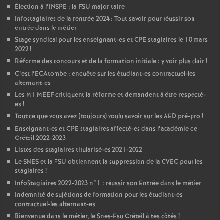
Élection à l’
INSPE
: la
FSU
majoritaire
Infostagiaires de la rentrée 2024 : Tout savoir pour réussir son
entrée dans le métier
Stage syndical pour les enseignant-es et
CPE
stagiaires le 10 mars
2022
!
Réforme des concours et de la formation initiale : y voir plus clair
!
C’est l’ECAtombe : enquête sur les étudiant-es contractuel-les
alternant-es
Les M1
MEEF
critiquent la réforme et demandent à être respecté-
es
!
Tout ce que vous avez (toujours) voulu savoir sur les
AED
pré-pro
!
Enseignant-es et
CPE
stagiaires affecté-es dans l’académie de
Créteil 2022-2023
Listes des stagiaires titularisé-es 2021-2022
Le
SNES
et la
FSU
obtiennent la suppression de la
CVEC
pour les
stagiaires
!
InfoStagiaires 2022-2023 n°1 : réussir son Entrée dans le métier
Indemnité de sujétions de formation pour les étudiant-es
contractuel-les alternant-es
Bienvenue dans le métier, le Snes-Fsu Créteil à tes côtés
!