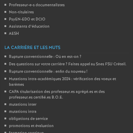
Professeur-e-s documentalistes
Non-titulaires
PsyEN-
EDO
et
DCIO
Assistants d’éducation
AESH
LA CARRIÈRE ET LES MUTS
Rupture conventionnelle : Où en est-on
?
Des questions sur votre carrière
? Faites appel au Snes
FSU
Créteil.
Rupture conventionnelle : enfin du nouveau
!
Mutations intra-académiques 2024 : vérification des voeux et
barèmes
CAPA
titularisation des professeur.es agrégé.es et des
professeur.es certifié.es
B.O.E.
mutations inter
mutations intra
obligations de service
promotions et évaluation