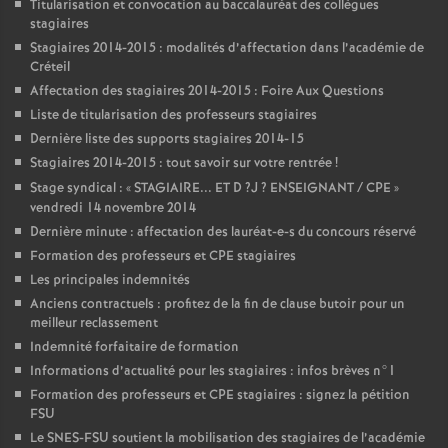
Titularisation et convocation au baccalauréat des collègues
stagiaires
Stagiaires 2014-2015 : modalités d’affectation dans l’académie de
Créteil
Affectation des stagiaires 2014-2015 : Foire Aux Questions
Liste de titularisation des professeurs stagiaires
Dernière liste des supports stagiaires 2014-15
Stagiaires 2014-2015 : tout savoir sur votre rentrée
!
Stage syndical : «
STAGIAIRE
...
ET
D
?J
?
ENSEIGNANT
/
CPE
»
vendredi 14 novembre 2014
Dernière minute : affectation des lauréat-e-s du concours réservé
Formation des professeurs et
CPE
stagiaires
Les principales indemnités
Anciens contractuels : profitez de la fin de clause butoir pour un
meilleur reclassement
Indemnité forfaitaire de formation
Informations d’actualité pour les stagiaires : infos brèves n°1
Formation des professeurs et
CPE
stagiaires : signez la pétition
FSU
Le
SNES
-
FSU
soutient la mobilisation des stagiaires de l’académie