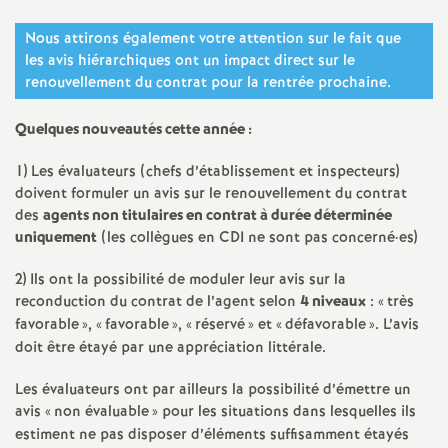
e
Nous attirons également votre attention sur le fait que
s
les avis hiérarchiques ont un impact direct sur le
renouvellement du contrat pour la rentrée prochaine.
E
Quelques nouveautés cette année :
n
1) Les évaluateurs (chefs d’établissement et inspecteurs)
s
doivent formuler un avis sur le renouvellement du contrat
des
agents non titulaires en contrat à durée déterminée
uniquement
(les collègues en
CDI
ne sont pas concerné
·
es)
e
2) Ils ont la possibilité de moduler leur avis sur la
i
reconduction du contrat de l’agent selon
4 niveaux
: «
très
favorable
», «
favorable
», «
réservé
» et «
défavorable
». L’avis
g
doit être étayé par une appréciation littérale.
Les évaluateurs ont par ailleurs la possibilité d’émettre un
n
avis «
non évaluable
» pour les situations dans lesquelles ils
estiment ne pas disposer d’éléments suffisamment étayés