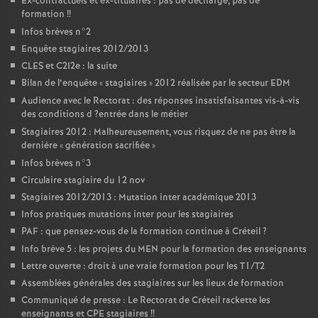
Ex-contractuels et ex-titulaires : pas de décharge, pas de
formation
!!
Infos brèves n°2
Enquête stagiaires 2012/2013
CLES
et C2I2e : la suite
Bilan de l’enquête «
stagiaires
» 2012 réalisée par le secteur
EDM
Audience avec le Rectorat : des réponses insatisfaisantes vis-à-vis
des conditions d
?entrée dans le métier
Stagiaires 2012 : Malheureusement, vous risquez de ne pas être la
dernière «
génération sacrifiée
»
Infos brèves n°3
Circulaire stagiaire du 12 nov
Stagiaires 2012/2013 : Mutation inter académique 2013
Infos pratiques mutations inter pour les stagiaires
PAF
: que pensez-vous de la formation continue à Créteil
?
Info brève 5 : les projets du
MEN
pour la formation des enseignants
Lettre ouverte : droit à une vraie formation pour les T1/T2
Assemblées générales des stagiaires sur les lieux de formation
Communiqué de presse : Le Rectorat de Créteil rackette les
enseignants et
CPE
stagiaires
!!