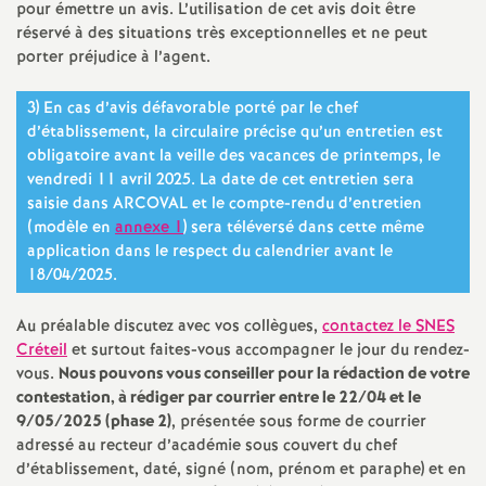
e
pour émettre un avis. L’utilisation de cet avis doit être
réservé à des situations très exceptionnelles et ne peut
m
porter préjudice à l’agent.
3) En cas d’avis défavorable porté par le chef
e
d’établissement, la circulaire précise qu’un entretien est
obligatoire avant la veille des vacances de printemps, le
n
vendredi 11 avril 2025. La date de cet entretien sera
saisie dans
ARCOVAL
et le compte-rendu d’entretien
t
(modèle en
annexe 1
) sera téléversé dans cette même
application dans le respect du calendrier avant le
18/04/2025.
s
Au préalable discutez avec vos collègues,
contactez le
SNES
d
Créteil
et surtout faites-vous accompagner le jour du rendez-
vous.
Nous pouvons vous conseiller pour la rédaction de votre
e
contestation, à rédiger par courrier entre le 22/04 et le
9/05/2025 (phase 2)
, présentée sous forme de courrier
S
adressé au recteur d’académie sous couvert du chef
d’établissement, daté, signé (nom, prénom et paraphe) et en