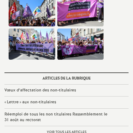
o
u
r
s
ARTICLES DE LA RUBRIQUE
Vœux d’affectation des non-titulaires
«
Lettre
» aux non-titulaires
Réemploi de tous les non titulaires Rassemblement le
31 août au rectorat
VOIR TOUS LES ARTICLES