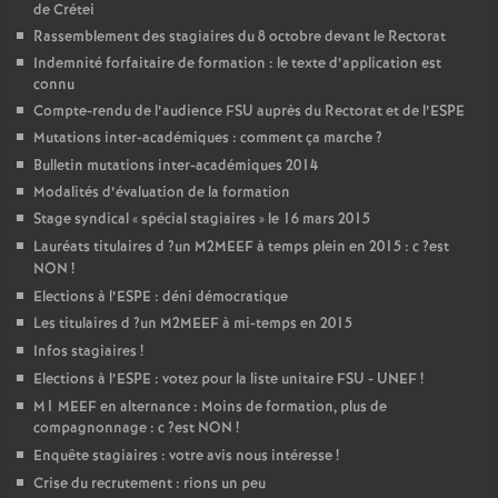
de Crétei
Rassemblement des stagiaires du 8 octobre devant le Rectorat
Indemnité forfaitaire de formation : le texte d’application est
connu
Compte-rendu de l’audience
FSU
auprès du Rectorat et de l’
ESPE
Mutations inter-académiques : comment ça marche
?
Bulletin mutations inter-académiques 2014
Modalités d’évaluation de la formation
Stage syndical «
spécial stagiaires
» le 16 mars 2015
Lauréats titulaires d
?un
M2MEEF
à temps plein en 2015 : c
?est
NON
!
Elections à l’
ESPE
: déni démocratique
Les titulaires d
?un
M2MEEF
à mi-temps en 2015
Infos stagiaires
!
Elections à l’
ESPE
: votez pour la liste unitaire
FSU
-
UNEF
!
M1
MEEF
en alternance : Moins de formation, plus de
compagnonnage : c
?est
NON
!
Enquête stagiaires : votre avis nous intéresse
!
Crise du recrutement : rions un peu