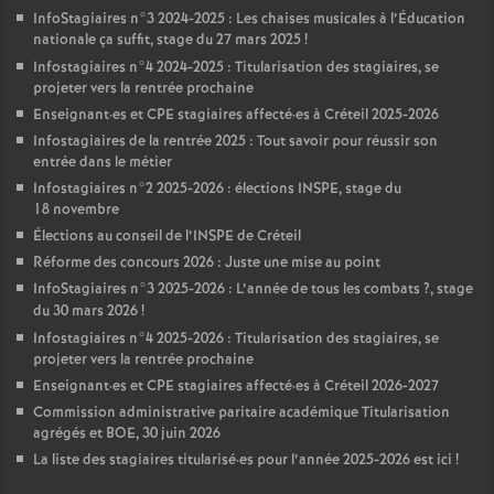
InfoStagiaires n°3 2024-2025 : Les chaises musicales à l’Éducation
nationale ça suffit, stage du 27 mars 2025
!
Infostagiaires n°4 2024-2025 : Titularisation des stagiaires, se
projeter vers la rentrée prochaine
Enseignant
·
es et
CPE
stagiaires affecté
·
es à Créteil 2025-2026
Infostagiaires de la rentrée 2025 : Tout savoir pour réussir son
entrée dans le métier
Infostagiaires n°2 2025-2026 : élections
INSPE
, stage du
18 novembre
Élections au conseil de l’
INSPE
de Créteil
Réforme des concours 2026 : Juste une mise au point
InfoStagiaires n°3 2025-2026 : L’année de tous les combats
?, stage
du 30 mars 2026
!
Infostagiaires n°4 2025-2026 : Titularisation des stagiaires, se
projeter vers la rentrée prochaine
Enseignant
·
es et
CPE
stagiaires affecté
·
es à Créteil 2026-2027
Commission administrative paritaire académique Titularisation
agrégés et
BOE
, 30 juin 2026
La liste des stagiaires titularisé
·
es pour l’année 2025-2026 est ici
!