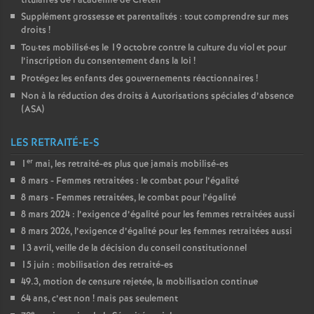
titulaires de l’académie de Créteil
Supplément grossesse et parentalités : tout comprendre sur mes
droits
!
Tou
·
tes mobilisé
·
es le 19 octobre contre la culture du viol et pour
l’inscription du consentement dans la loi
!
Protégez les enfants des gouvernements réactionnaires
!
Non à la réduction des droits à Autorisations spéciales d’absence
(
ASA
)
LES RETRAITÉ-E-S
er
1
mai, les retraité-es plus que jamais mobilisé-es
8 mars - Femmes retraitées : le combat pour l’égalité
8 mars - Femmes retraitées, le combat pour l’égalité
8 mars 2024 : l’exigence d’égalité pour les femmes retraitées aussi
8 mars 2026, l’exigence d’égalité pour les femmes retraitées aussi
13 avril, veille de la décision du conseil constitutionnel
15 juin : mobilisation des retraité-es
49.3, motion de censure rejetée, la mobilisation continue
64 ans, c’est non
! mais pas seulement
e