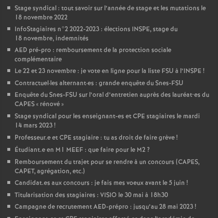
Stage syndical : tout savoir sur l’année de stage et les mutations le
18 novembre 2022
InfoStagiaires n°2 2022-2023 : élections
INSPE
, stage du
18 novembre, indemnités
AED
pré-pro : remboursement de la protection sociale
complémentaire
Le 22 et 23 novembre : je vote en ligne pour la liste
FSU
à l’
INSPE
!
Contractuel
·
les alternant
·
es : grande enquête du Snes-
FSU
Enquête du Snes-
FSU
sur l’oral d’entretien auprès des lauréat•es du
CAPES
«
rénové
»
Stage syndical pour les enseignant-es et
CPE
stagiaires le mardi
14 mars 2023
!
Professeur.e et
CPE
stagiaire : tu as droit de faire grève
!
Étudiant.e en M1
MEEF
: que faire pour le M2
?
Remboursement du trajet pour se rendre à un concours (
CAPES
,
CAPET
, agrégation, etc.)
Candidat.es aux concours : je fais mes voeux avant le 5 juin
!
Titularisation des stagiaires :
VISIO
le 30 mai à 18h30
Campagne de recrutement
AED
-prépro : jusqu’au 28 mai 2023
!