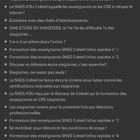
Le
SNES
-
FSU
Créteil appelle les enseignants et les
CPE
à refuser le
tutorat
!
Entretien avec des chefs d’établissements.
UNE
ETUDE
DU
MINISTERE
re
?ve
?le les difficulte
?s des
stagiaires...
Y-a-t-il un pilote dans l’avion
?
Formation des enseignants
SNES
Créteil Infos rapides n°1
Formation des enseignants
SNES
Créteil Infos rapides n°2
Discuter et débattre entre stagiaires, c’est essentiel
!
Stagiaires, ne restez pas seuls
!
Le
SNES
Créteil se lance dans le cinéma pour lutter contre les
certifications imposées aux stagiaires
Le
SNES
-
FSU
reçu par le Recteur de Créteil sur la formation des
enseignants et
CPE
stagiaires
Les stagiaires votent pour la première fois aux élections
professionnelles
Formation des enseignants
SNES
Créteil Infos rapides n°3
Se mobiliser pour dénoncer les conditions de stage
!
Formation des enseignants
SNES
Créteil Infos rapides n°4