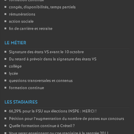
formation continue
congés, disponibilités, temps partiels
rémunérations
action sociale
fin de carrière et retraite
LE MÉTIER
Signature des états
VS
avant le 10 octobre
Du retard à prévoir dans la signature des états
VS
collège
lycée
questions transversales et contenus
formation continue
LES STAGIAIRES
66,29% pour la
FSU
aux élections
INSPE
:
MERCI
!
Pétition pour l’augmentation du nombre de postes aux concours
Quelle formation continue à Créteil
?
Vous serez enseignant ou cpe stagiaire à la rentrée 2011