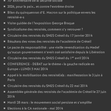
70
anniversaire de la Sécurité sociale
2026, pour la paix… et contre l’extrême droite
Bilan du quinquennat d’E. Macron sur la politique envers les
retraité-e-s
Visite guidée de l
?exposition George Braque
Syndicalisme des retraités, comment s’y retrouver
?
Circulaire des retraités du
SNES
Créteil du 17 janvier 2014
Résultats des votes des retraités de l’académie de Créteil
Le pacte de responsabilité : une vieille revendication du Medef
qu’aucun gouvernement n’avait osé satisfaire depuis la Libération
er
Circulaire des retraités du
SNES
Créteil du 1
avril 2014
CONFERENCE
-
DEBAT
sur le thème «
la gauche radicale en
Europe
»
LUNDI
5
MAI
2014
Appel à la mobilisation des retraité(e)s : manifestation le 3 juin à
Paris
Circulaire des retraités du
SNES
Créteil du 22 mai 2014
Assemblée générale des retraités de l’académie de Créteil le 27 juin
2014
Mardi 28 mars : le mouvement social persiste et s’amplifie
Elections à la
CA
nationale - mai 2014