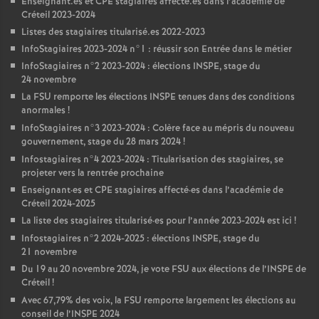
Enseignant.es et
CPE
stagiaires affecté.es dans l’académie de
Créteil 2023-2024
Listes des stagiaires titularisé.es 2022-2023
InfoStagiaires 2023-2024 n°1 : réussir son Entrée dans le métier
InfoStagiaires n°2 2023-2024 : élections
INSPE
, stage du
24 novembre
La
FSU
remporte les élections
INSPE
tenues dans des conditions
anormales
!
InfoStagiaires n°3 2023-2024 : Colère face au mépris du nouveau
gouvernement, stage du 28 mars 2024
!
Infostagiaires n°4 2023-2024 : Titularisation des stagiaires, se
projeter vers la rentrée prochaine
Enseignant
·
es et
CPE
stagiaires affecté
·
es dans l’académie de
Créteil 2024-2025
La liste des stagiaires titularisé
·
es pour l’année 2023-2024 est ici
!
Infostagiaires n°2 2024-2025 : élections
INSPE
, stage du
21 novembre
Du 19 au 20 novembre 2024, je vote
FSU
aux élections de l’
INSPE
de
Créteil
!
Avec 67,79% des voix, la
FSU
remporte largement les élections au
conseil de l’
INSPE
2024