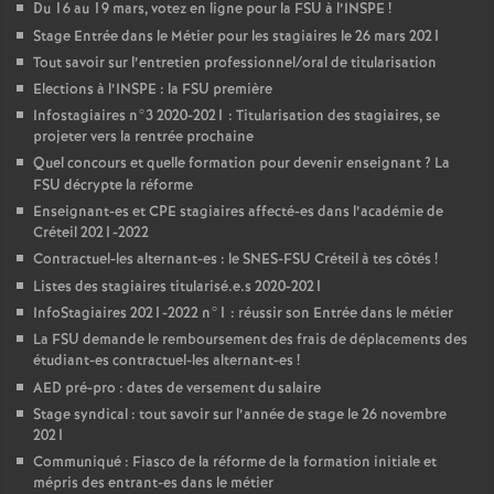
Du 16 au 19 mars, votez en ligne pour la
FSU
à l’
INSPE
!
Stage Entrée dans le Métier pour les stagiaires le 26 mars 2021
Tout savoir sur l’entretien professionnel/oral de titularisation
Elections à l’
INSPE
: la
FSU
première
Infostagiaires n°3 2020-2021 : Titularisation des stagiaires, se
projeter vers la rentrée prochaine
Quel concours et quelle formation pour devenir enseignant
? La
FSU
décrypte la réforme
Enseignant-es et
CPE
stagiaires affecté-es dans l’académie de
Créteil 2021-2022
Contractuel-les alternant-es : le
SNES
-
FSU
Créteil à tes côtés
!
Listes des stagiaires titularisé.e.s 2020-2021
InfoStagiaires 2021-2022 n°1 : réussir son Entrée dans le métier
La
FSU
demande le remboursement des frais de déplacements des
étudiant-es contractuel-les alternant-es
!
AED
pré-pro : dates de versement du salaire
Stage syndical : tout savoir sur l’année de stage le 26 novembre
2021
Communiqué : Fiasco de la réforme de la formation initiale et
mépris des entrant-es dans le métier