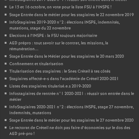
Le 15 et 16 octobre, on vote pour la liste
FSU
à l’
INSPE
!
Stage Entrée dans le métier pour les stagiaires le 22 novembre 2019
InfoStagiaires 2019-2020 n°2 : élections
INSPE
, indemnités,
mutations, stage du 22 novembre
Elections à l’
INSPE
: la
FSU
toujours majoritaire
AED
prépro : tout savoir sur le contrat, les missions, la
rémunération...
Stage Entrée dans le Métier pour les stagiaires le 20 mars 2020
Confinement et titularisation
Titularisation des stagiaires : le Snes Créteil à tes côtés
Stagiaires affecté-e-s dans l’académie de Créteil 2020-2021
Listes des stagiaires titularisé.e.s 2019-2020
Infostagiaires de rentrée n°1 2020-2021 : réussir son entrée dans le
métier
InfoStagiaires 2020-2021 n°2 : élections
INSPE
, stage 27 novembre,
indemnités, mutations
Stage Entrée dans le métier pour les stagiaires le 27 novembre 2020
Le rectorat de Créteil ne doit pas faire d’économies sur le dos des
AED
pré-pro
!