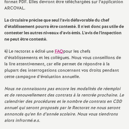
format
PDF
. Elles devront être téléchargées sur l’application
e
ARCOVAL
.
c
La circulaire précise que seul l’avis défavorable du chef
d’établissement pourra être contesté. Il n’est donc pas utile de
o
contester les autres niveaux d’avis émis. L’avis de l’inspection
ne peut être contesté.
n
4) Le rectorat a édité une
FAQ
pour les chefs
d’établissements et les collègues. Nous vous conseillons de
d
la lire attentivement, car elle permet de répondre à la
plupart des interrogations concernant vos droits pendant
d
cette campagne d’évaluation annuelle.
Nous ne connaissons pas encore les modalités de réemploi
e
et de renouvellement des contrats à la rentrée prochaine. Le
calendrier des procédures et le nombre de contrats en
CDD
g
annuel qui seront proposés par le Rectorat ne nous seront
annoncés qu’en fin d’année scolaire. Nous vous tiendrons
alors infrormé.e.s.
r