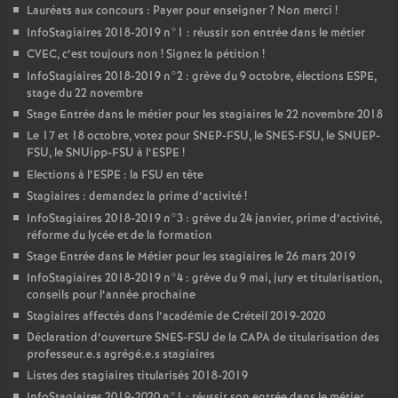
Lauréats aux concours : Payer pour enseigner
? Non merci
!
InfoStagiaires 2018-2019 n°1 : réussir son entrée dans le métier
CVEC
, c’est toujours non
! Signez la pétition
!
InfoStagiaires 2018-2019 n°2 : grève du 9 octobre, élections
ESPE
,
stage du 22 novembre
Stage Entrée dans le métier pour les stagiaires le 22 novembre 2018
Le 17 et 18 octobre, votez pour
SNEP
-
FSU
, le
SNES
-
FSU
, le
SNUEP
-
FSU
, le SNUipp-
FSU
à l’
ESPE
!
Elections à l’
ESPE
: la
FSU
en tête
Stagiaires : demandez la prime d’activité
!
InfoStagiaires 2018-2019 n°3 : grève du 24 janvier, prime d’activité,
réforme du lycée et de la formation
Stage Entrée dans le Métier pour les stagiaires le 26 mars 2019
InfoStagiaires 2018-2019 n°4 : grève du 9 mai, jury et titularisation,
conseils pour l’année prochaine
Stagiaires affectés dans l’académie de Créteil 2019-2020
Déclaration d’ouverture
SNES
-
FSU
de la
CAPA
de titularisation des
professeur.e.s agrégé.e.s stagiaires
Listes des stagiaires titularisés 2018-2019
InfoStagiaires 2019-2020 n°1 : réussir son entrée dans le métier