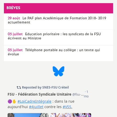
é
BRÈVES
29 août
Le
PAF
plan Académique de Formation 2018- 2019
O
actuellement
r
05 juillet
Education prioritaire : les syndicats de la
FSU
écrivent au Ministre
l
05 juillet
Téléphone portable au collège : un texte qui
évolue
é
a
n
s
T